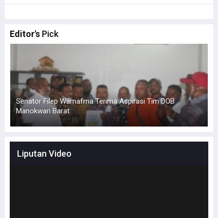
Editor's
Pick
Senator Filep Wamafma Terima Aspirasi Tim DOB
Manokwari Barat
L
Liputan Video