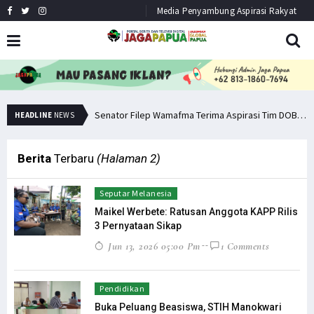
Media Penyambung Aspirasi Rakyat
Senator Filep: Miras Jelas Sumbang Angka Kematian di Papua
Senator Filep Wamafma Terima Aspirasi Tim DOB Manokwari Barat
HEADLINE
NEWS
Berita
Terbaru
(Halaman 2)
Seputar Melanesia
Maikel Werbete: Ratusan Anggota KAPP Rilis
3 Pernyataan Sikap
Jun 13, 2026 05:00 Pm
1 Comments
Pendidikan
Buka Peluang Beasiswa, STIH Manokwari