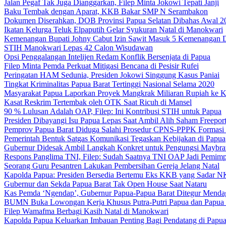
Jalan Pegaf Tak Juga Dianggarkan, Filep Minta Jokowi Tepati Janji
Baku Tembak dengan Aparat, KKB Bakar SMP N Serambakon
Dokumen Diserahkan, DOB Provinsi Papua Selatan Dibahas Awal 2
Ikatan Kelurga Teluk Elpaputih Gelar Syukuran Natal di Manokwari
Kemenangan Bupati Johny Cabut Izin Sawit Masuk 5 Kemenangan 
STIH Manokwari Lepas 42 Calon Wisudawan
Opsi Penggalangan Intelijen Redam Konflik Bersenjata di Papua
Filep Minta Pemda Perkuat Mitigasi Bencana di Pesisir Rufei
Peringatan HAM Sedunia, Presiden Jokowi Singgung Kasus Paniai
Tingkat Kriminalitas Papua Barat Tertinggi Nasional Selama 2020
Masyarakat Papua Laporkan Proyek Mangkrak Miliaran Rupiah ke
Kasat Reskrim Tertembak oleh OTK Saat Ricuh di Mansel
90 % Lulusan Adalah OAP, Filep: Ini Kontribusi STIH untuk Papua
Presiden Dibayangi Isu Papua Lepas Saat Ambil Alih Saham Freepor
Pemprov Papua Barat Diduga Salahi Prosedur CPNS-PPPK Formasi
Pemerintah Bentuk Satgas Komunikasi Tegaskan Kebijakan di Papua
Gubernur Didesak Ambil Langkah Konkret untuk Pengungsi Maybra
Respons Panglima TNI, Filep: Sudah Saatnya TNI OAP Jadi Pemimp
Seorang Guru Pesantren Lakukan Pembersihan Gereja Jelang Natal
Kapolda Papua: Presiden Bersedia Bertemu Eks KKB yang Sadar 
Gubernur dan Sekda Papua Barat Tak Open House Saat Nataru
Kas Pemda ‘Ngendap’, Gubernur Papua-Papua Barat Ditegur Menda
BUMN Buka Lowongan Kerja Khusus Putra-Putri Papua dan Papua 
Filep Wamafma Berbagi Kasih Natal di Manokwari
Kapolda Papua Keluarkan Imbauan Penting Bagi Pendatang di Papu