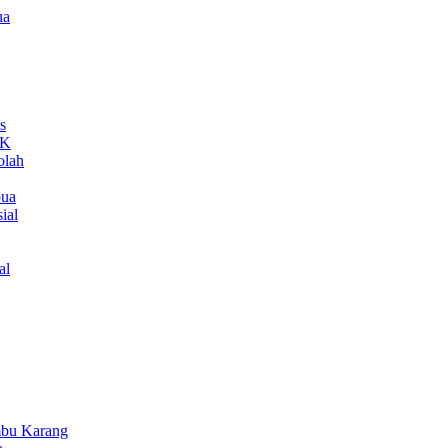
ua
s
MK
olah
pua
ial
al
bu Karang