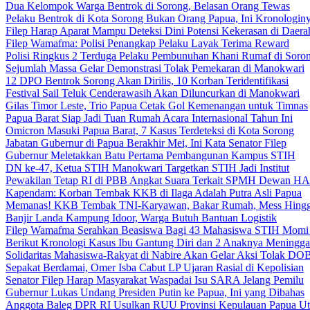
Dua Kelompok Warga Bentrok di Sorong, Belasan Orang Tewas
Pelaku Bentrok di Kota Sorong Bukan Orang Papua, Ini Kronologin
Filep Harap Aparat Mampu Deteksi Dini Potensi Kekerasan di Daera
Filep Wamafma: Polisi Penangkap Pelaku Layak Terima Reward
Polisi Ringkus 2 Terduga Pelaku Pembunuhan Khani Rumaf di Soro
Sejumlah Massa Gelar Demonstrasi Tolak Pemekaran di Manokwari
12 DPO Bentrok Sorong Akan Dirilis, 10 Korban Teridentifikasi
Festival Sail Teluk Cenderawasih Akan Diluncurkan di Manokwari
Gilas Timor Leste, Trio Papua Cetak Gol Kemenangan untuk Timnas
Papua Barat Siap Jadi Tuan Rumah Acara Internasional Tahun Ini
Omicron Masuki Papua Barat, 7 Kasus Terdeteksi di Kota Sorong
Jabatan Gubernur di Papua Berakhir Mei, Ini Kata Senator Filep
Gubernur Meletakkan Batu Pertama Pembangunan Kampus STIH
DN ke-47, Ketua STIH Manokwari Targetkan STIH Jadi Institut
Pewakilan Tetap RI di PBB Angkat Suara Terkait SPMH Dewan 
Kapendam: Korban Tembak KKB di Ilaga Adalah Putra Asli Papua
Memanas! KKB Tembak TNI-Karyawan, Bakar Rumah, Mess Hingg
Banjir Landa Kampung Idoor, Warga Butuh Bantuan Logistik
Filep Wamafma Serahkan Beasiswa Bagi 43 Mahasiswa STIH Momi
Berikut Kronologi Kasus Ibu Gantung Diri dan 2 Anaknya Meningga
Solidaritas Mahasiswa-Rakyat di Nabire Akan Gelar Aksi Tolak DO
Sepakat Berdamai, Omer Isba Cabut LP Ujaran Rasial di Kepolisian
Senator Filep Harap Masyarakat Waspadai Isu SARA Jelang Pemilu
Gubernur Lukas Undang Presiden Putin ke Papua, Ini yang Dibahas
Anggota Baleg DPR RI Usulkan RUU Provinsi Kepulauan Papua Ut