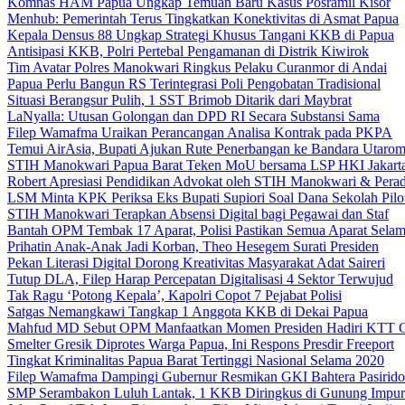
Komnas HAM Papua Ungkap Temuan Baru Kasus Posramil Kisor
Menhub: Pemerintah Terus Tingkatkan Konektivitas di Asmat Papua
Kepala Densus 88 Ungkap Strategi Khusus Tangani KKB di Papua
Antisipasi KKB, Polri Pertebal Pengamanan di Distrik Kiwirok
Tim Avatar Polres Manokwari Ringkus Pelaku Curanmor di Andai
Papua Perlu Bangun RS Terintegrasi Poli Pengobatan Tradisional
Situasi Berangsur Pulih, 1 SST Brimob Ditarik dari Maybrat
LaNyalla: Utusan Golongan dan DPD RI Secara Substansi Sama
Filep Wamafma Uraikan Perancangan Analisa Kontrak pada PKPA
Temui AirAsia, Bupati Ajukan Rute Penerbangan ke Bandara Utaro
STIH Manokwari Papua Barat Teken MoU bersama LSP HKI Jakart
Robert Apresiasi Pendidikan Advokat oleh STIH Manokwari & Perad
LSM Minta KPK Periksa Eks Bupati Supiori Soal Dana Sekolah Pilo
STIH Manokwari Terapkan Absensi Digital bagi Pegawai dan Staf
Bantah OPM Tembak 17 Aparat, Polisi Pastikan Semua Aparat Selam
Prihatin Anak-Anak Jadi Korban, Theo Hesegem Surati Presiden
Pekan Literasi Digital Dorong Kreativitas Masyarakat Adat Saireri
Tutup DLA, Filep Harap Percepatan Digitalisasi 4 Sektor Terwujud
Tak Ragu ‘Potong Kepala’, Kapolri Copot 7 Pejabat Polisi
Satgas Nemangkawi Tangkap 1 Anggota KKB di Dekai Papua
Mahfud MD Sebut OPM Manfaatkan Momen Presiden Hadiri KTT 
Smelter Gresik Diprotes Warga Papua, Ini Respons Presdir Freeport
Tingkat Kriminalitas Papua Barat Tertinggi Nasional Selama 2020
Filep Wamafma Dampingi Gubernur Resmikan GKI Bahtera Pasirido
SMP Serambakon Luluh Lantak, 1 KKB Diringkus di Gunung Impur