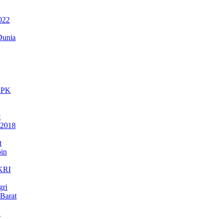
022
Dunia
 KPK
t
 2018
t
in
NKRI
gri
Barat
a