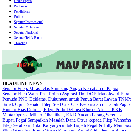
Otsus Papua
Parlemen
Pendidikan
Politik
Seputar Internasional
Seputar Melanesia
Seputar Nasional
Seputar Teluk Bintuni
Traveling
HEADLINE
NEWS
Senator Filep: Miras Jelas Sumbang Angka Kematian di Papua
Senator Filep Wamafma Terima Aspirasi Tim DOB Manokwari Barat
Pemuda PNG Deklarasi Dukungan untuk Papua Barat Lawan TNI/Po
Simak Opini Senator Filep Soal Cita-Cita Kedamaian di Tanah Papua
Hindari Bias Definisi, Filep: Perlu Definisi Khusus Afiliasi KKB
Minta Operasi Militer Dihentikan, KKB Ancam Perang Serentak
Bupati Pegaf Sampaikan Masalah Dana Otsus kepada Filep Wamafm
Filep Serahkan Buku Karyanya untuk Bupati Pegaf & Billy Mambras
Filep Wamafma Bantu Warga Kampung Anggi Gida dengan Bama