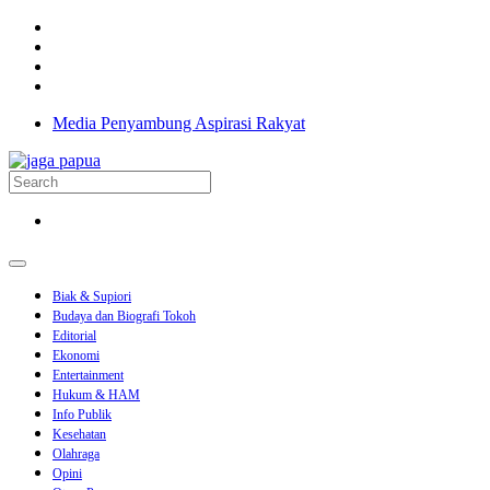
Media Penyambung Aspirasi Rakyat
Biak & Supiori
Budaya dan Biografi Tokoh
Editorial
Ekonomi
Entertainment
Hukum & HAM
Info Publik
Kesehatan
Olahraga
Opini