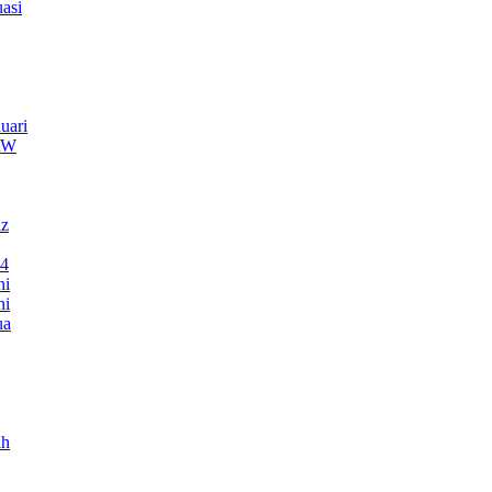
asi
uari
TRW
nz
24
ni
ni
ua
ah