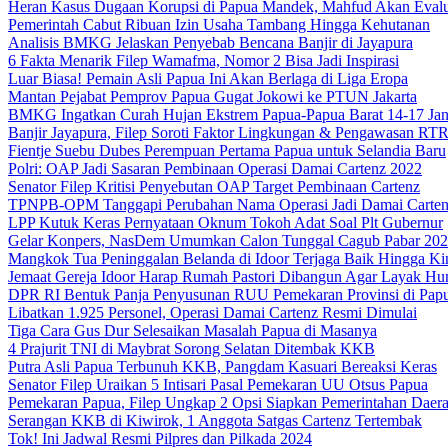
Heran Kasus Dugaan Korupsi di Papua Mandek, Mahfud Akan Evalu
Pemerintah Cabut Ribuan Izin Usaha Tambang Hingga Kehutanan
Analisis BMKG Jelaskan Penyebab Bencana Banjir di Jayapura
6 Fakta Menarik Filep Wamafma, Nomor 2 Bisa Jadi Inspirasi
Luar Biasa! Pemain Asli Papua Ini Akan Berlaga di Liga Eropa
Mantan Pejabat Pemprov Papua Gugat Jokowi ke PTUN Jakarta
BMKG Ingatkan Curah Hujan Ekstrem Papua-Papua Barat 14-17 Jan
Banjir Jayapura, Filep Soroti Faktor Lingkungan & Pengawasan R
Fientje Suebu Dubes Perempuan Pertama Papua untuk Selandia Baru
Polri: OAP Jadi Sasaran Pembinaan Operasi Damai Cartenz 2022
Senator Filep Kritisi Penyebutan OAP Target Pembinaan Cartenz
TPNPB-OPM Tanggapi Perubahan Nama Operasi Jadi Damai Carte
LPP Kutuk Keras Pernyataan Oknum Tokoh Adat Soal Plt Gubernur
Gelar Konpers, NasDem Umumkan Calon Tunggal Cagub Pabar 20
Mangkok Tua Peninggalan Belanda di Idoor Terjaga Baik Hingga Ki
Jemaat Gereja Idoor Harap Rumah Pastori Dibangun Agar Layak Hu
DPR RI Bentuk Panja Penyusunan RUU Pemekaran Provinsi di Pap
Libatkan 1.925 Personel, Operasi Damai Cartenz Resmi Dimulai
Tiga Cara Gus Dur Selesaikan Masalah Papua di Masanya
4 Prajurit TNI di Maybrat Sorong Selatan Ditembak KKB
Putra Asli Papua Terbunuh KKB, Pangdam Kasuari Bereaksi Keras
Senator Filep Uraikan 5 Intisari Pasal Pemekaran UU Otsus Papua
Pemekaran Papua, Filep Ungkap 2 Opsi Siapkan Pemerintahan Daer
Serangan KKB di Kiwirok, 1 Anggota Satgas Cartenz Tertembak
Tok! Ini Jadwal Resmi Pilpres dan Pilkada 2024