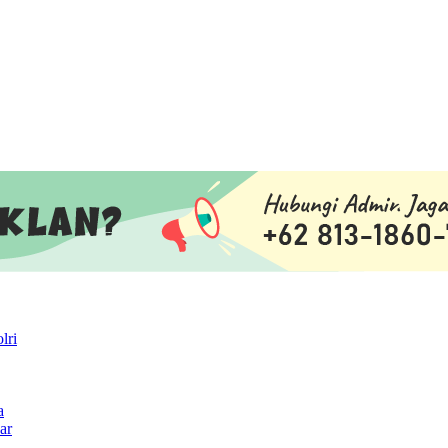
lri
a
ar