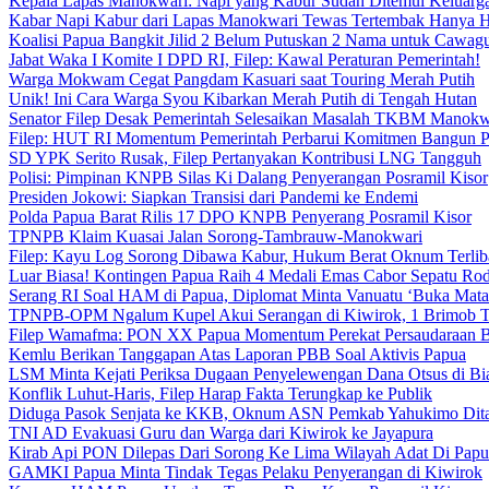
Kepala Lapas Manokwari: Napi yang Kabur Sudah Ditemui Keluarg
Kabar Napi Kabur dari Lapas Manokwari Tewas Tertembak Hanya 
Koalisi Papua Bangkit Jilid 2 Belum Putuskan 2 Nama untuk Cawag
Jabat Waka I Komite I DPD RI, Filep: Kawal Peraturan Pemerintah!
Warga Mokwam Cegat Pangdam Kasuari saat Touring Merah Putih
Unik! Ini Cara Warga Syou Kibarkan Merah Putih di Tengah Hutan
Senator Filep Desak Pemerintah Selesaikan Masalah TKBM Manokw
Filep: HUT RI Momentum Pemerintah Perbarui Komitmen Bangun 
SD YPK Serito Rusak, Filep Pertanyakan Kontribusi LNG Tangguh
Polisi: Pimpinan KNPB Silas Ki Dalang Penyerangan Posramil Kisor
Presiden Jokowi: Siapkan Transisi dari Pandemi ke Endemi
Polda Papua Barat Rilis 17 DPO KNPB Penyerang Posramil Kisor
TPNPB Klaim Kuasai Jalan Sorong-Tambrauw-Manokwari
Filep: Kayu Log Sorong Dibawa Kabur, Hukum Berat Oknum Terlib
Luar Biasa! Kontingen Papua Raih 4 Medali Emas Cabor Sepatu Ro
Serang RI Soal HAM di Papua, Diplomat Minta Vanuatu ‘Buka Mata
TPNPB-OPM Ngalum Kupel Akui Serangan di Kiwirok, 1 Brimob 
Filep Wamafma: PON XX Papua Momentum Perekat Persaudaraan 
Kemlu Berikan Tanggapan Atas Laporan PBB Soal Aktivis Papua
LSM Minta Kejati Periksa Dugaan Penyelewengan Dana Otsus di Bi
Konflik Luhut-Haris, Filep Harap Fakta Terungkap ke Publik
Diduga Pasok Senjata ke KKB, Oknum ASN Pemkab Yahukimo Dit
TNI AD Evakuasi Guru dan Warga dari Kiwirok ke Jayapura
Kirab Api PON Dilepas Dari Sorong Ke Lima Wilayah Adat Di Papu
GAMKI Papua Minta Tindak Tegas Pelaku Penyerangan di Kiwirok