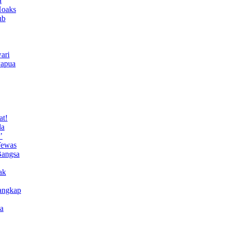
a
Hoaks
ub
ari
Papua
at!
da
’
Tewas
Bangsa
ak
angkap
a