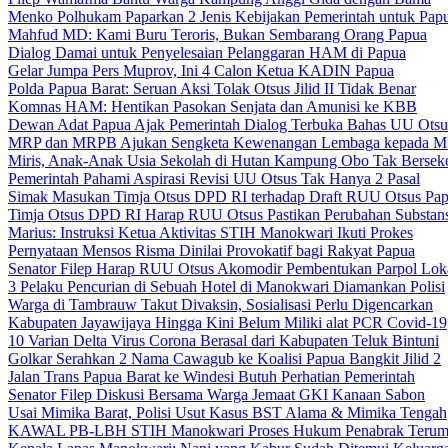
Menko Polhukam Paparkan 2 Jenis Kebijakan Pemerintah untuk Pap
Mahfud MD: Kami Buru Teroris, Bukan Sembarang Orang Papua
Dialog Damai untuk Penyelesaian Pelanggaran HAM di Papua
Gelar Jumpa Pers Muprov, Ini 4 Calon Ketua KADIN Papua
Polda Papua Barat: Seruan Aksi Tolak Otsus Jilid II Tidak Benar
Komnas HAM: Hentikan Pasokan Senjata dan Amunisi ke KBB
Dewan Adat Papua Ajak Pemerintah Dialog Terbuka Bahas UU Otsu
MRP dan MRPB Ajukan Sengketa Kewenangan Lembaga kepada 
Miris, Anak-Anak Usia Sekolah di Hutan Kampung Obo Tak Bersek
Pemerintah Pahami Aspirasi Revisi UU Otsus Tak Hanya 2 Pasal
Simak Masukan Timja Otsus DPD RI terhadap Draft RUU Otsus Pa
Timja Otsus DPD RI Harap RUU Otsus Pastikan Perubahan Substans
Marius: Instruksi Ketua Aktivitas STIH Manokwari Ikuti Prokes
Pernyataan Mensos Risma Dinilai Provokatif bagi Rakyat Papua
Senator Filep Harap RUU Otsus Akomodir Pembentukan Parpol Lok
3 Pelaku Pencurian di Sebuah Hotel di Manokwari Diamankan Polisi
Warga di Tambrauw Takut Divaksin, Sosialisasi Perlu Digencarkan
Kabupaten Jayawijaya Hingga Kini Belum Miliki alat PCR Covid-19
10 Varian Delta Virus Corona Berasal dari Kabupaten Teluk Bintuni
Golkar Serahkan 2 Nama Cawagub ke Koalisi Papua Bangkit Jilid 2
Jalan Trans Papua Barat ke Windesi Butuh Perhatian Pemerintah
Senator Filep Diskusi Bersama Warga Jemaat GKI Kanaan Sabon
Usai Mimika Barat, Polisi Usut Kasus BST Alama & Mimika Tengah
KAWAL PB-LBH STIH Manokwari Proses Hukum Penabrak Terum