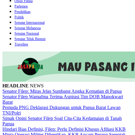
Otsus Papua
Parlemen
Pendidikan
Politik
Seputar Internasional
Seputar Melanesia
Seputar Nasional
Seputar Teluk Bintuni
Traveling
HEADLINE
NEWS
Senator Filep: Miras Jelas Sumbang Angka Kematian di Papua
Senator Filep Wamafma Terima Aspirasi Tim DOB Manokwari
Barat
Pemuda PNG Deklarasi Dukungan untuk Papua Barat Lawan
TNI/Polri
Simak Opini Senator Filep Soal Cita-Cita Kedamaian di Tanah
Papua
Hindari Bias Definisi, Filep: Perlu Definisi Khusus Afiliasi KKB
Minta Operasi Militer Dihentikan, KKB Ancam Perang Serentak