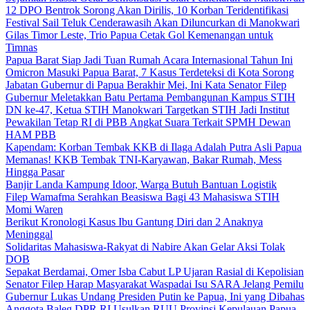
12 DPO Bentrok Sorong Akan Dirilis, 10 Korban Teridentifikasi
Festival Sail Teluk Cenderawasih Akan Diluncurkan di Manokwari
Gilas Timor Leste, Trio Papua Cetak Gol Kemenangan untuk
Timnas
Papua Barat Siap Jadi Tuan Rumah Acara Internasional Tahun Ini
Omicron Masuki Papua Barat, 7 Kasus Terdeteksi di Kota Sorong
Jabatan Gubernur di Papua Berakhir Mei, Ini Kata Senator Filep
Gubernur Meletakkan Batu Pertama Pembangunan Kampus STIH
DN ke-47, Ketua STIH Manokwari Targetkan STIH Jadi Institut
Pewakilan Tetap RI di PBB Angkat Suara Terkait SPMH Dewan
HAM PBB
Kapendam: Korban Tembak KKB di Ilaga Adalah Putra Asli Papua
Memanas! KKB Tembak TNI-Karyawan, Bakar Rumah, Mess
Hingga Pasar
Banjir Landa Kampung Idoor, Warga Butuh Bantuan Logistik
Filep Wamafma Serahkan Beasiswa Bagi 43 Mahasiswa STIH
Momi Waren
Berikut Kronologi Kasus Ibu Gantung Diri dan 2 Anaknya
Meninggal
Solidaritas Mahasiswa-Rakyat di Nabire Akan Gelar Aksi Tolak
DOB
Sepakat Berdamai, Omer Isba Cabut LP Ujaran Rasial di Kepolisian
Senator Filep Harap Masyarakat Waspadai Isu SARA Jelang Pemilu
Gubernur Lukas Undang Presiden Putin ke Papua, Ini yang Dibahas
Anggota Baleg DPR RI Usulkan RUU Provinsi Kepulauan Papua