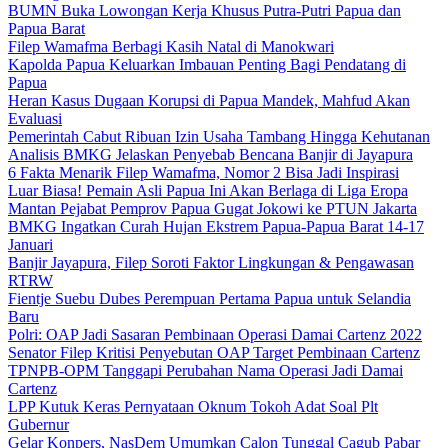
BUMN Buka Lowongan Kerja Khusus Putra-Putri Papua dan
Papua Barat
Filep Wamafma Berbagi Kasih Natal di Manokwari
Kapolda Papua Keluarkan Imbauan Penting Bagi Pendatang di
Papua
Heran Kasus Dugaan Korupsi di Papua Mandek, Mahfud Akan
Evaluasi
Pemerintah Cabut Ribuan Izin Usaha Tambang Hingga Kehutanan
Analisis BMKG Jelaskan Penyebab Bencana Banjir di Jayapura
6 Fakta Menarik Filep Wamafma, Nomor 2 Bisa Jadi Inspirasi
Luar Biasa! Pemain Asli Papua Ini Akan Berlaga di Liga Eropa
Mantan Pejabat Pemprov Papua Gugat Jokowi ke PTUN Jakarta
BMKG Ingatkan Curah Hujan Ekstrem Papua-Papua Barat 14-17
Januari
Banjir Jayapura, Filep Soroti Faktor Lingkungan & Pengawasan
RTRW
Fientje Suebu Dubes Perempuan Pertama Papua untuk Selandia
Baru
Polri: OAP Jadi Sasaran Pembinaan Operasi Damai Cartenz 2022
Senator Filep Kritisi Penyebutan OAP Target Pembinaan Cartenz
TPNPB-OPM Tanggapi Perubahan Nama Operasi Jadi Damai
Cartenz
LPP Kutuk Keras Pernyataan Oknum Tokoh Adat Soal Plt
Gubernur
Gelar Konpers, NasDem Umumkan Calon Tunggal Cagub Pabar