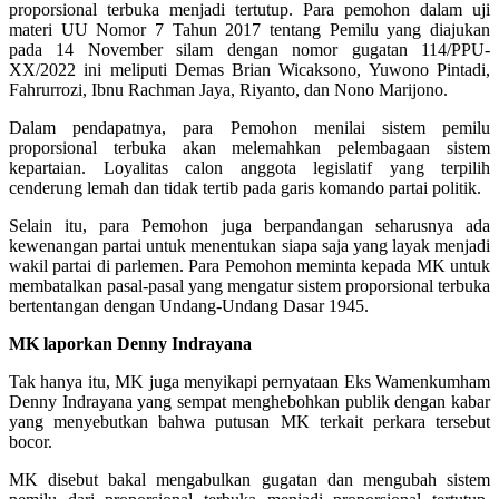
proporsional terbuka menjadi tertutup. Para pemohon dalam uji
materi UU Nomor 7 Tahun 2017 tentang Pemilu yang diajukan
pada 14 November silam dengan nomor gugatan 114/PPU-
XX/2022 ini meliputi Demas Brian Wicaksono, Yuwono Pintadi,
Fahrurrozi, Ibnu Rachman Jaya, Riyanto, dan Nono Marijono.
Dalam pendapatnya, para Pemohon menilai sistem pemilu
proporsional terbuka akan melemahkan pelembagaan sistem
kepartaian. Loyalitas calon anggota legislatif yang terpilih
cenderung lemah dan tidak tertib pada garis komando partai politik.
Selain itu, para Pemohon juga berpandangan seharusnya ada
kewenangan partai untuk menentukan siapa saja yang layak menjadi
wakil partai di parlemen. Para Pemohon meminta kepada MK untuk
membatalkan pasal-pasal yang mengatur sistem proporsional terbuka
bertentangan dengan Undang-Undang Dasar 1945.
MK laporkan Denny Indrayana
Tak hanya itu, MK juga menyikapi pernyataan Eks Wamenkumham
Denny Indrayana yang sempat menghebohkan publik dengan kabar
yang menyebutkan bahwa putusan MK terkait perkara tersebut
bocor.
MK disebut bakal mengabulkan gugatan dan mengubah sistem