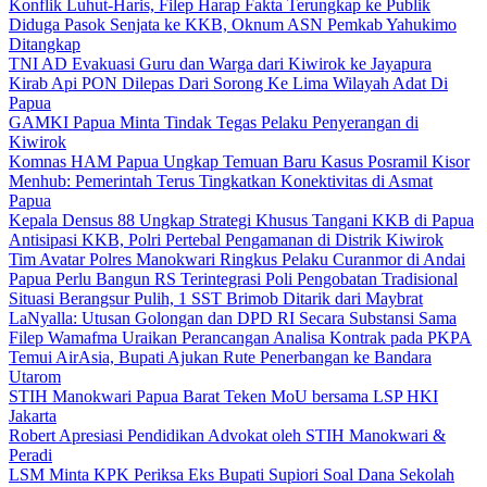
Konflik Luhut-Haris, Filep Harap Fakta Terungkap ke Publik
Diduga Pasok Senjata ke KKB, Oknum ASN Pemkab Yahukimo
Ditangkap
TNI AD Evakuasi Guru dan Warga dari Kiwirok ke Jayapura
Kirab Api PON Dilepas Dari Sorong Ke Lima Wilayah Adat Di
Papua
GAMKI Papua Minta Tindak Tegas Pelaku Penyerangan di
Kiwirok
Komnas HAM Papua Ungkap Temuan Baru Kasus Posramil Kisor
Menhub: Pemerintah Terus Tingkatkan Konektivitas di Asmat
Papua
Kepala Densus 88 Ungkap Strategi Khusus Tangani KKB di Papua
Antisipasi KKB, Polri Pertebal Pengamanan di Distrik Kiwirok
Tim Avatar Polres Manokwari Ringkus Pelaku Curanmor di Andai
Papua Perlu Bangun RS Terintegrasi Poli Pengobatan Tradisional
Situasi Berangsur Pulih, 1 SST Brimob Ditarik dari Maybrat
LaNyalla: Utusan Golongan dan DPD RI Secara Substansi Sama
Filep Wamafma Uraikan Perancangan Analisa Kontrak pada PKPA
Temui AirAsia, Bupati Ajukan Rute Penerbangan ke Bandara
Utarom
STIH Manokwari Papua Barat Teken MoU bersama LSP HKI
Jakarta
Robert Apresiasi Pendidikan Advokat oleh STIH Manokwari &
Peradi
LSM Minta KPK Periksa Eks Bupati Supiori Soal Dana Sekolah