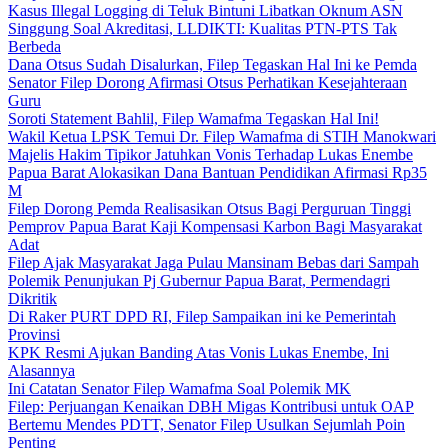
Kasus Illegal Logging di Teluk Bintuni Libatkan Oknum ASN
Singgung Soal Akreditasi, LLDIKTI: Kualitas PTN-PTS Tak
Berbeda
Dana Otsus Sudah Disalurkan, Filep Tegaskan Hal Ini ke Pemda
Senator Filep Dorong Afirmasi Otsus Perhatikan Kesejahteraan
Guru
Soroti Statement Bahlil, Filep Wamafma Tegaskan Hal Ini!
Wakil Ketua LPSK Temui Dr. Filep Wamafma di STIH Manokwari
Majelis Hakim Tipikor Jatuhkan Vonis Terhadap Lukas Enembe
Papua Barat Alokasikan Dana Bantuan Pendidikan Afirmasi Rp35
M
Filep Dorong Pemda Realisasikan Otsus Bagi Perguruan Tinggi
Pemprov Papua Barat Kaji Kompensasi Karbon Bagi Masyarakat
Adat
Filep Ajak Masyarakat Jaga Pulau Mansinam Bebas dari Sampah
Polemik Penunjukan Pj Gubernur Papua Barat, Permendagri
Dikritik
Di Raker PURT DPD RI, Filep Sampaikan ini ke Pemerintah
Provinsi
KPK Resmi Ajukan Banding Atas Vonis Lukas Enembe, Ini
Alasannya
Ini Catatan Senator Filep Wamafma Soal Polemik MK
Filep: Perjuangan Kenaikan DBH Migas Kontribusi untuk OAP
Bertemu Mendes PDTT, Senator Filep Usulkan Sejumlah Poin
Penting