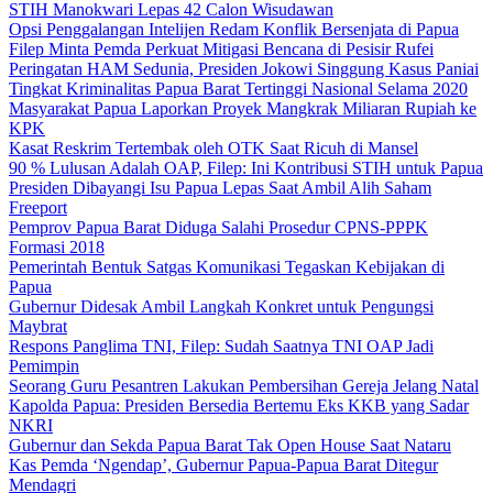
STIH Manokwari Lepas 42 Calon Wisudawan
Opsi Penggalangan Intelijen Redam Konflik Bersenjata di Papua
Filep Minta Pemda Perkuat Mitigasi Bencana di Pesisir Rufei
Peringatan HAM Sedunia, Presiden Jokowi Singgung Kasus Paniai
Tingkat Kriminalitas Papua Barat Tertinggi Nasional Selama 2020
Masyarakat Papua Laporkan Proyek Mangkrak Miliaran Rupiah ke
KPK
Kasat Reskrim Tertembak oleh OTK Saat Ricuh di Mansel
90 % Lulusan Adalah OAP, Filep: Ini Kontribusi STIH untuk Papua
Presiden Dibayangi Isu Papua Lepas Saat Ambil Alih Saham
Freeport
Pemprov Papua Barat Diduga Salahi Prosedur CPNS-PPPK
Formasi 2018
Pemerintah Bentuk Satgas Komunikasi Tegaskan Kebijakan di
Papua
Gubernur Didesak Ambil Langkah Konkret untuk Pengungsi
Maybrat
Respons Panglima TNI, Filep: Sudah Saatnya TNI OAP Jadi
Pemimpin
Seorang Guru Pesantren Lakukan Pembersihan Gereja Jelang Natal
Kapolda Papua: Presiden Bersedia Bertemu Eks KKB yang Sadar
NKRI
Gubernur dan Sekda Papua Barat Tak Open House Saat Nataru
Kas Pemda ‘Ngendap’, Gubernur Papua-Papua Barat Ditegur
Mendagri