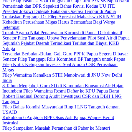
Filep Siap Fasilitasi Soal Tunggakan Gaji Guru P3K se-Papua Barat
Pemerintah dan DPR Sepakati Bahas Revisi Kedua UU ITE
Presiden Jokowi Didesak Batalkan Operasi Tempur di Papua
Tuntaskan Program, Dr. Filep Apresiasi Mahasiswa KKN STIH
Kehadiran Perusahaan Migas Harus Bermanfaat Bagi Warga
Setempat
Tokoh Agama Nilai Penanganan Korupsi di Papua Diskriminatif
Senator Filep Tanggapi Upaya Penyelamatan Pilot Susi Air di Papua
Sejumlah Pejabat Daerah Terindikasi Terlibat dan Biayai KKB
Nduga
Tersendat Berbulan-Bulan, Gaji Guru PPPK Papua Segera Dibayar
Senator Filep Tanggapi Rilis Kontribusi BP Tangguh untuk Papua
Filep Kritik Kebijakan Investasi Soal Aturan CSR Perusahaan
Migas
Filep Wamafma Kenalkan STIH Manokwari di JNU New Delhi
India
8 Tahun Mengabdi, Guru SD di Kamundan Konsumsi Air Hujan
Incumbent Filep Wamafma Resmi Daftar ke KPU Papua Barat
Robert Kardinal Dorong Audit-Investigasi CSR dan DBH LNG
Tangguh
Filep Bahas Kondisi Masyarakat Ring I LNG Tangguh dengan
USAID
Kukuhkan 6 Anggota BPP Otsus Asli Papua, Wapres Beri 4
Instruksi
Filep Sampaikan Masalah Pertanahan di Pabar ke Menteri