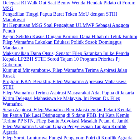
Delegasi RI Walk Out Saat Benny Wenda Hendak Pidato di Forum
MSG
Pengadilan Tinggi Papua Barat Teken MoU dengan STIH
Manokwari
Ini Keputusan MSG Soal Pengajuan ULMWP Sebagai Anggota
Penuh
Kejari Selidiki Kasus Dugaan Korupsi Dana Hibah di Teluk Bintuni
Filep Wamafma Lakukan Edukasi Politik Sosok Dominggus
Mandacan
Maksimalkan Dana Otsus, Senator Filep Sarankan Ini ke Pemda
Kepala LP2BH STIH Soroti Tajam 10 Program Prioritas Pj
Gubernur
Kunjungi Minyambouw, Filep Wamafma Terima Aspirasi Jalan
Rusak
Program KKN Berakhir, Filep Wamafma Apresiasi Mahasiswa
STIH
Filep Wamafma Terima Aspirasi Masyarakat Adat Papua di Jakarta
Kirim Delegasi Mahasiswa ke Malaysia, Ini Pesan Dr. Filep
Wamafma
Serap Aspirasi, Filep Wamafma Berdiskusi dengan Petani Kendal
Isu Papua Tak Lagi Disinggung di Sidang PBB, Ini Kata Kemlu
Terima PP STN, Filep Bantu Advokasi Masalah Petani di Jambi
Filep Wamafma Usulkan Upaya Penyelesaian Tangani Konflik
Agraria
Filep Soroti Lunturnya Fungsi Pengayom Polri di Konflik Agraria