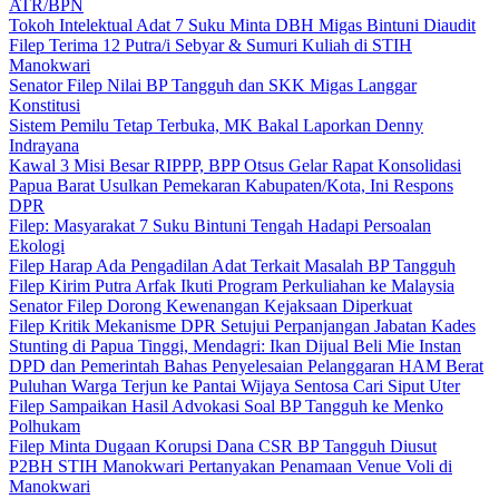
ATR/BPN
Tokoh Intelektual Adat 7 Suku Minta DBH Migas Bintuni Diaudit
Filep Terima 12 Putra/i Sebyar & Sumuri Kuliah di STIH
Manokwari
Senator Filep Nilai BP Tangguh dan SKK Migas Langgar
Konstitusi
Sistem Pemilu Tetap Terbuka, MK Bakal Laporkan Denny
Indrayana
Kawal 3 Misi Besar RIPPP, BPP Otsus Gelar Rapat Konsolidasi
Papua Barat Usulkan Pemekaran Kabupaten/Kota, Ini Respons
DPR
Filep: Masyarakat 7 Suku Bintuni Tengah Hadapi Persoalan
Ekologi
Filep Harap Ada Pengadilan Adat Terkait Masalah BP Tangguh
Filep Kirim Putra Arfak Ikuti Program Perkuliahan ke Malaysia
Senator Filep Dorong Kewenangan Kejaksaan Diperkuat
Filep Kritik Mekanisme DPR Setujui Perpanjangan Jabatan Kades
Stunting di Papua Tinggi, Mendagri: Ikan Dijual Beli Mie Instan
DPD dan Pemerintah Bahas Penyelesaian Pelanggaran HAM Berat
Puluhan Warga Terjun ke Pantai Wijaya Sentosa Cari Siput Uter
Filep Sampaikan Hasil Advokasi Soal BP Tangguh ke Menko
Polhukam
Filep Minta Dugaan Korupsi Dana CSR BP Tangguh Diusut
P2BH STIH Manokwari Pertanyakan Penamaan Venue Voli di
Manokwari