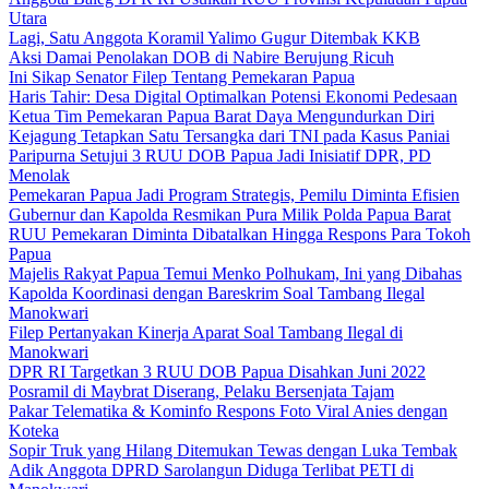
Utara
Lagi, Satu Anggota Koramil Yalimo Gugur Ditembak KKB
Aksi Damai Penolakan DOB di Nabire Berujung Ricuh
Ini Sikap Senator Filep Tentang Pemekaran Papua
Haris Tahir: Desa Digital Optimalkan Potensi Ekonomi Pedesaan
Ketua Tim Pemekaran Papua Barat Daya Mengundurkan Diri
Kejagung Tetapkan Satu Tersangka dari TNI pada Kasus Paniai
Paripurna Setujui 3 RUU DOB Papua Jadi Inisiatif DPR, PD
Menolak
Pemekaran Papua Jadi Program Strategis, Pemilu Diminta Efisien
Gubernur dan Kapolda Resmikan Pura Milik Polda Papua Barat
RUU Pemekaran Diminta Dibatalkan Hingga Respons Para Tokoh
Papua
Majelis Rakyat Papua Temui Menko Polhukam, Ini yang Dibahas
Kapolda Koordinasi dengan Bareskrim Soal Tambang Ilegal
Manokwari
Filep Pertanyakan Kinerja Aparat Soal Tambang Ilegal di
Manokwari
DPR RI Targetkan 3 RUU DOB Papua Disahkan Juni 2022
Posramil di Maybrat Diserang, Pelaku Bersenjata Tajam
Pakar Telematika & Kominfo Respons Foto Viral Anies dengan
Koteka
Sopir Truk yang Hilang Ditemukan Tewas dengan Luka Tembak
Adik Anggota DPRD Sarolangun Diduga Terlibat PETI di