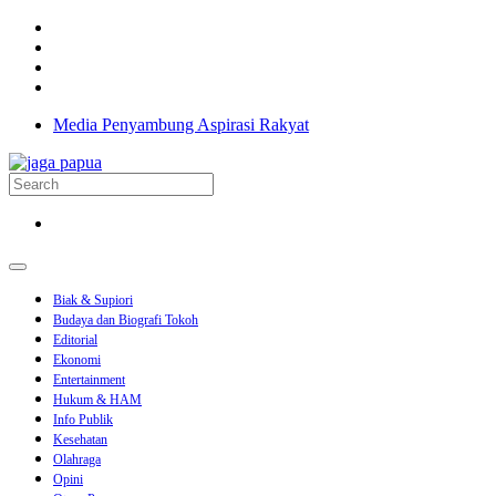
Media Penyambung Aspirasi Rakyat
Biak & Supiori
Budaya dan Biografi Tokoh
Editorial
Ekonomi
Entertainment
Hukum & HAM
Info Publik
Kesehatan
Olahraga
Opini