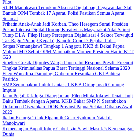
Pilot
STIH Manokwari Terapkan Absensi Digital bagi Pegawai dan Staf
Bantah OPM Tembak 17 Aparat, Polisi Pastikan Semua Aparat
Selamat
Prihatin Anak-Anak Jadi Korban, Theo Hesegem Surati Presiden
Pekan Literasi Digital Dorong Kreativitas Masyarakat Adat Saireri
Tutup DLA, Filep Harap Percepatan Digitalisasi 4 Sektor Terwujud
Tak Ragu ‘Potong Kepala’, Kapolri Copot 7 Pejabat Polisi
Satgas Nemangkawi Tangkap 1 Anggota KKB di Dekai Papua
Mahfud MD Sebut OPM Manfaatkan Momen Presiden Hadiri KTT
G20
Smelter Gresik Diprotes Warga Papua, Ini Respons Presdir Freeport
Tingkat Kriminalitas Papua Barat Tertinggi Nasional Selama 2020
Filep Wamafma Dampingi Gubernur Resmikan GKI Bahtera
Pasirido
SMP Serambakon Luluh Lantak, 1 KKB Diringkus di Gunung
Impura
Jalan Pegaf Tak Juga Dianggarkan, Filep Minta Jokowi Tepati Janji
Baku Tembak dengan Aparat, KKB Bakar SMP N Serambakon
Dokumen Diserahkan, DOB Provinsi Papua Selatan Dibahas Awal
2022
Ikatan Kelurga Teluk Elpaputih Gelar Syukuran Natal di
Manokwari
Kemenangan Bupati Johny Cabut Izin Sawit Masuk 5 Kemenangan
Dunia