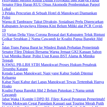
Pernyataan Mensos Risma Dinilai Provokatif bagi Rakyat Papua
Senator Filep Harap RUU Otsus Akomodir Pembentukan Parpol
Lokal
3 Pelaku Pencurian di Sebuah Hotel di Manokwari Diamankan
Polisi
Warga di Tambrauw Takut Divaksin, Sosialisasi Perlu Digencarkan
Kabupaten Jayawijaya Hingga Kini Belum Miliki alat PCR Covid-
19
10 Varian Delta Virus Corona Berasal dari Kabupaten Teluk Bintuni
Golkar Serahkan 2 Nama Cawagub ke Koalisi Papua Bangkit Jilid
2
Jalan Trans Papua Barat ke Windesi Butuh Perhatian Pemerintah
Senator Filep Diskusi Bersama Warga Jemaat GKI Kanaan Sabon
Usai Mimika Barat, Polisi Usut Kasus BST Alama & Mimika
Tengah
KAWAL PB-LBH STIH Manokwari Proses Hukum Penabrak
Terumbu Karang
Kepala Lapas Manokwari: Napi yang Kabur Sudah Ditemui
Keluarga
Kabar Napi Kabur dari Lapas Manokwari Tewas Tertembak Hanya
Hoaks
Koalisi Papua Bangkit Jilid 2 Belum Putuskan 2 Nama untuk
Cawagub
Jabat Waka I Komite I DPD RI, Filep: Kawal Peraturan Pemerintah!
Warga Mokwam Cegat Pangdam Kasuari saat Touring Merah Putih