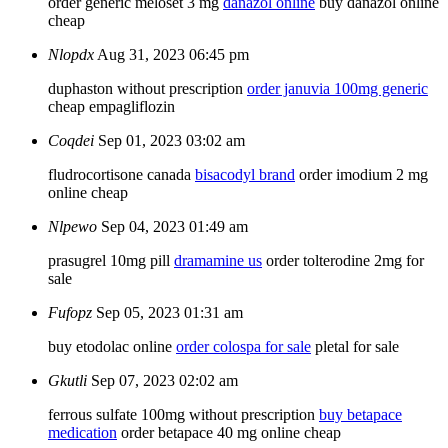
order generic meloset 3 mg
danazol online
buy danazol online
cheap
Nlopdx
Aug 31, 2023 06:45 pm
duphaston without prescription
order januvia 100mg generic
cheap empagliflozin
Coqdei
Sep 01, 2023 03:02 am
fludrocortisone canada
bisacodyl brand
order imodium 2 mg
online cheap
Nlpewo
Sep 04, 2023 01:49 am
prasugrel 10mg pill
dramamine us
order tolterodine 2mg for
sale
Fufopz
Sep 05, 2023 01:31 am
buy etodolac online
order colospa for sale
pletal for sale
Gkutli
Sep 07, 2023 02:02 am
ferrous sulfate 100mg without prescription
buy betapace
medication
order betapace 40 mg online cheap