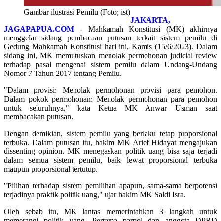
Gambar ilustrasi Pemilu (Foto; ist)
JAKARTA,
JAGAPAPUA.COM
-
Mahkamah Konstitusi (MK) akhirnya
menggelar sidang pembacaan putusan terkait sistem pemilu di
Gedung Mahkamah Konstitusi hari ini, Kamis (15/6/2023). Dalam
sidang ini, MK memutuskan menolak permohonan judicial review
terhadap pasal mengenai sistem pemilu dalam Undang-Undang
Nomor 7 Tahun 2017 tentang Pemilu.
"Dalam provisi: Menolak permohonan provisi para pemohon.
Dalam pokok permohonan: Menolak permohonan para pemohon
untuk seluruhnya," kata Ketua MK Anwar Usman saat
membacakan putusan.
Dengan demikian, sistem pemilu yang berlaku tetap proporsional
terbuka. Dalam putusan itu, hakim MK Arief Hidayat mengajukan
dissenting opinion. MK menegaskan politik uang bisa saja terjadi
dalam semua sistem pemilu, baik lewat proporsional terbuka
maupun proporsional tertutup.
"Pilihan terhadap sistem pemilihan apapun, sama-sama berpotensi
terjadinya praktik politik uang," ujar hakim MK Saldi Isra.
Oleh sebab itu, MK lantas memerintahkan 3 langkah untuk
memerangi politik uang. Pertama parpol dan anggota DPRD