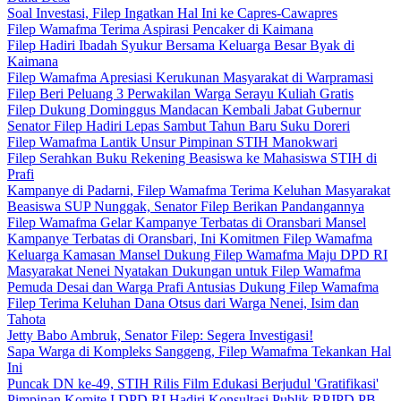
Soal Investasi, Filep Ingatkan Hal Ini ke Capres-Cawapres
Filep Wamafma Terima Aspirasi Pencaker di Kaimana
Filep Hadiri Ibadah Syukur Bersama Keluarga Besar Byak di
Kaimana
Filep Wamafma Apresiasi Kerukunan Masyarakat di Warpramasi
Filep Beri Peluang 3 Perwakilan Warga Serayu Kuliah Gratis
Filep Dukung Dominggus Mandacan Kembali Jabat Gubernur
Senator Filep Hadiri Lepas Sambut Tahun Baru Suku Doreri
Filep Wamafma Lantik Unsur Pimpinan STIH Manokwari
Filep Serahkan Buku Rekening Beasiswa ke Mahasiswa STIH di
Prafi
Kampanye di Padarni, Filep Wamafma Terima Keluhan Masyarakat
Beasiswa SUP Nunggak, Senator Filep Berikan Pandangannya
Filep Wamafma Gelar Kampanye Terbatas di Oransbari Mansel
Kampanye Terbatas di Oransbari, Ini Komitmen Filep Wamafma
Keluarga Kamasan Mansel Dukung Filep Wamafma Maju DPD RI
Masyarakat Nenei Nyatakan Dukungan untuk Filep Wamafma
Pemuda Desai dan Warga Prafi Antusias Dukung Filep Wamafma
Filep Terima Keluhan Dana Otsus dari Warga Nenei, Isim dan
Tahota
Jetty Babo Ambruk, Senator Filep: Segera Investigasi!
Sapa Warga di Kompleks Sanggeng, Filep Wamafma Tekankan Hal
Ini
Puncak DN ke-49, STIH Rilis Film Edukasi Berjudul 'Gratifikasi'
Pimpinan Komite I DPD RI Hadiri Konsultasi Publik RPJPD PB