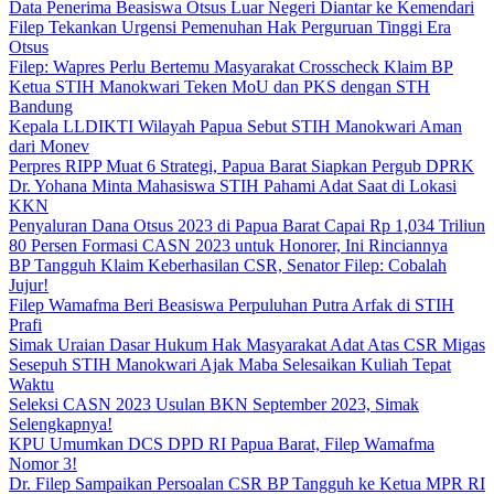
Data Penerima Beasiswa Otsus Luar Negeri Diantar ke Kemendari
Filep Tekankan Urgensi Pemenuhan Hak Perguruan Tinggi Era
Otsus
Filep: Wapres Perlu Bertemu Masyarakat Crosscheck Klaim BP
Ketua STIH Manokwari Teken MoU dan PKS dengan STH
Bandung
Kepala LLDIKTI Wilayah Papua Sebut STIH Manokwari Aman
dari Monev
Perpres RIPP Muat 6 Strategi, Papua Barat Siapkan Pergub DPRK
Dr. Yohana Minta Mahasiswa STIH Pahami Adat Saat di Lokasi
KKN
Penyaluran Dana Otsus 2023 di Papua Barat Capai Rp 1,034 Triliun
80 Persen Formasi CASN 2023 untuk Honorer, Ini Rinciannya
BP Tangguh Klaim Keberhasilan CSR, Senator Filep: Cobalah
Jujur!
Filep Wamafma Beri Beasiswa Perpuluhan Putra Arfak di STIH
Prafi
Simak Uraian Dasar Hukum Hak Masyarakat Adat Atas CSR Migas
Sesepuh STIH Manokwari Ajak Maba Selesaikan Kuliah Tepat
Waktu
Seleksi CASN 2023 Usulan BKN September 2023, Simak
Selengkapnya!
KPU Umumkan DCS DPD RI Papua Barat, Filep Wamafma
Nomor 3!
Dr. Filep Sampaikan Persoalan CSR BP Tangguh ke Ketua MPR RI