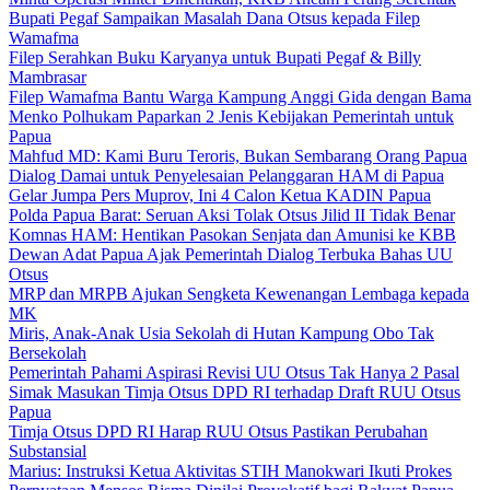
Bupati Pegaf Sampaikan Masalah Dana Otsus kepada Filep
Wamafma
Filep Serahkan Buku Karyanya untuk Bupati Pegaf & Billy
Mambrasar
Filep Wamafma Bantu Warga Kampung Anggi Gida dengan Bama
Menko Polhukam Paparkan 2 Jenis Kebijakan Pemerintah untuk
Papua
Mahfud MD: Kami Buru Teroris, Bukan Sembarang Orang Papua
Dialog Damai untuk Penyelesaian Pelanggaran HAM di Papua
Gelar Jumpa Pers Muprov, Ini 4 Calon Ketua KADIN Papua
Polda Papua Barat: Seruan Aksi Tolak Otsus Jilid II Tidak Benar
Komnas HAM: Hentikan Pasokan Senjata dan Amunisi ke KBB
Dewan Adat Papua Ajak Pemerintah Dialog Terbuka Bahas UU
Otsus
MRP dan MRPB Ajukan Sengketa Kewenangan Lembaga kepada
MK
Miris, Anak-Anak Usia Sekolah di Hutan Kampung Obo Tak
Bersekolah
Pemerintah Pahami Aspirasi Revisi UU Otsus Tak Hanya 2 Pasal
Simak Masukan Timja Otsus DPD RI terhadap Draft RUU Otsus
Papua
Timja Otsus DPD RI Harap RUU Otsus Pastikan Perubahan
Substansial
Marius: Instruksi Ketua Aktivitas STIH Manokwari Ikuti Prokes