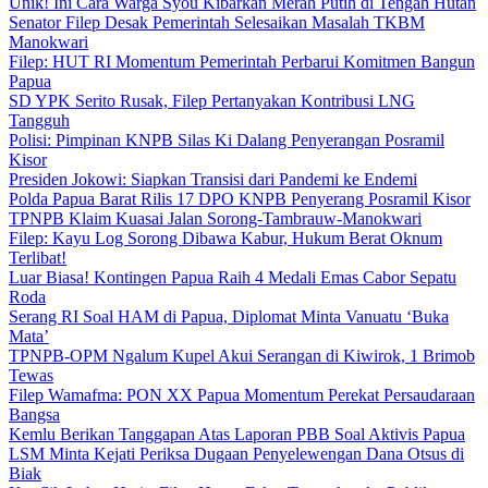
Unik! Ini Cara Warga Syou Kibarkan Merah Putih di Tengah Hutan
Senator Filep Desak Pemerintah Selesaikan Masalah TKBM
Manokwari
Filep: HUT RI Momentum Pemerintah Perbarui Komitmen Bangun
Papua
SD YPK Serito Rusak, Filep Pertanyakan Kontribusi LNG
Tangguh
Polisi: Pimpinan KNPB Silas Ki Dalang Penyerangan Posramil
Kisor
Presiden Jokowi: Siapkan Transisi dari Pandemi ke Endemi
Polda Papua Barat Rilis 17 DPO KNPB Penyerang Posramil Kisor
TPNPB Klaim Kuasai Jalan Sorong-Tambrauw-Manokwari
Filep: Kayu Log Sorong Dibawa Kabur, Hukum Berat Oknum
Terlibat!
Luar Biasa! Kontingen Papua Raih 4 Medali Emas Cabor Sepatu
Roda
Serang RI Soal HAM di Papua, Diplomat Minta Vanuatu ‘Buka
Mata’
TPNPB-OPM Ngalum Kupel Akui Serangan di Kiwirok, 1 Brimob
Tewas
Filep Wamafma: PON XX Papua Momentum Perekat Persaudaraan
Bangsa
Kemlu Berikan Tanggapan Atas Laporan PBB Soal Aktivis Papua
LSM Minta Kejati Periksa Dugaan Penyelewengan Dana Otsus di
Biak