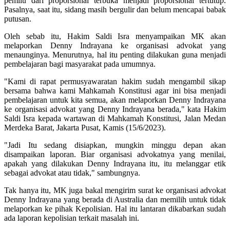
pemilu dari proporsional terbuka menjadi proporsional tertutup.
Pasalnya, saat itu, sidang masih bergulir dan belum mencapai babak
putusan.
Oleh sebab itu, Hakim Saldi Isra menyampaikan MK akan
melaporkan Denny Indrayana ke organisasi advokat yang
menaunginya. Menurutnya, hal itu penting dilakukan guna menjadi
pembelajaran bagi masyarakat pada umumnya.
"Kami di rapat permusyawaratan hakim sudah mengambil sikap
bersama bahwa kami Mahkamah Konstitusi agar ini bisa menjadi
pembelajaran untuk kita semua, akan melaporkan Denny Indrayana
ke organisasi advokat yang Denny Indrayana berada," kata Hakim
Saldi Isra kepada wartawan di Mahkamah Konstitusi, Jalan Medan
Merdeka Barat, Jakarta Pusat, Kamis (15/6/2023).
"Jadi Itu sedang disiapkan, mungkin minggu depan akan
disampaikan laporan. Biar organisasi advokatnya yang menilai,
apakah yang dilakukan Denny Indrayana itu, itu melanggar etik
sebagai advokat atau tidak," sambungnya.
Tak hanya itu, MK juga bakal mengirim surat ke organisasi advokat
Denny Indrayana yang berada di Australia dan memilih untuk tidak
melaporkan ke pihak Kepolisian. Hal itu lantaran dikabarkan sudah
ada laporan kepolisian terkait masalah ini.