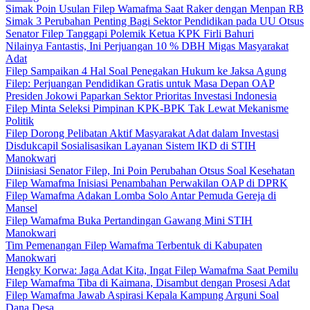
Simak Poin Usulan Filep Wamafma Saat Raker dengan Menpan RB
Simak 3 Perubahan Penting Bagi Sektor Pendidikan pada UU Otsus
Senator Filep Tanggapi Polemik Ketua KPK Firli Bahuri
Nilainya Fantastis, Ini Perjuangan 10 % DBH Migas Masyarakat
Adat
Filep Sampaikan 4 Hal Soal Penegakan Hukum ke Jaksa Agung
Filep: Perjuangan Pendidikan Gratis untuk Masa Depan OAP
Presiden Jokowi Paparkan Sektor Prioritas Investasi Indonesia
Filep Minta Seleksi Pimpinan KPK-BPK Tak Lewat Mekanisme
Politik
Filep Dorong Pelibatan Aktif Masyarakat Adat dalam Investasi
Disdukcapil Sosialisasikan Layanan Sistem IKD di STIH
Manokwari
Diinisiasi Senator Filep, Ini Poin Perubahan Otsus Soal Kesehatan
Filep Wamafma Inisiasi Penambahan Perwakilan OAP di DPRK
Filep Wamafma Adakan Lomba Solo Antar Pemuda Gereja di
Mansel
Filep Wamafma Buka Pertandingan Gawang Mini STIH
Manokwari
Tim Pemenangan Filep Wamafma Terbentuk di Kabupaten
Manokwari
Hengky Korwa: Jaga Adat Kita, Ingat Filep Wamafma Saat Pemilu
Filep Wamafma Tiba di Kaimana, Disambut dengan Prosesi Adat
Filep Wamafma Jawab Aspirasi Kepala Kampung Arguni Soal
Dana Desa