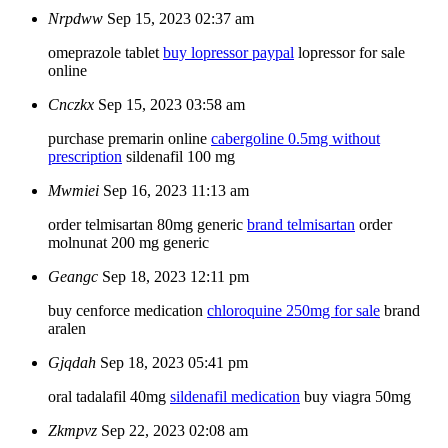
Nrpdww
Sep 15, 2023 02:37 am
omeprazole tablet
buy lopressor paypal
lopressor for sale
online
Cnczkx
Sep 15, 2023 03:58 am
purchase premarin online
cabergoline 0.5mg without
prescription
sildenafil 100 mg
Mwmiei
Sep 16, 2023 11:13 am
order telmisartan 80mg generic
brand telmisartan
order
molnunat 200 mg generic
Geangc
Sep 18, 2023 12:11 pm
buy cenforce medication
chloroquine 250mg for sale
brand
aralen
Gjqdah
Sep 18, 2023 05:41 pm
oral tadalafil 40mg
sildenafil medication
buy viagra 50mg
Zkmpvz
Sep 22, 2023 02:08 am