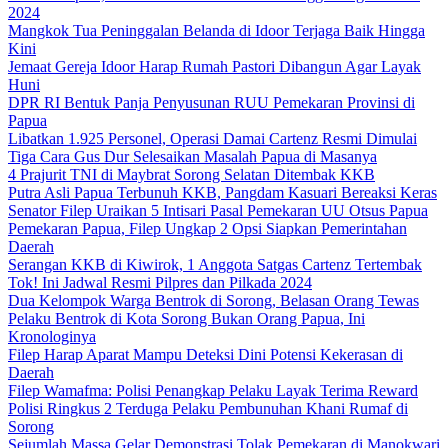
2024
Mangkok Tua Peninggalan Belanda di Idoor Terjaga Baik Hingga
Kini
Jemaat Gereja Idoor Harap Rumah Pastori Dibangun Agar Layak
Huni
DPR RI Bentuk Panja Penyusunan RUU Pemekaran Provinsi di
Papua
Libatkan 1.925 Personel, Operasi Damai Cartenz Resmi Dimulai
Tiga Cara Gus Dur Selesaikan Masalah Papua di Masanya
4 Prajurit TNI di Maybrat Sorong Selatan Ditembak KKB
Putra Asli Papua Terbunuh KKB, Pangdam Kasuari Bereaksi Keras
Senator Filep Uraikan 5 Intisari Pasal Pemekaran UU Otsus Papua
Pemekaran Papua, Filep Ungkap 2 Opsi Siapkan Pemerintahan
Daerah
Serangan KKB di Kiwirok, 1 Anggota Satgas Cartenz Tertembak
Tok! Ini Jadwal Resmi Pilpres dan Pilkada 2024
Dua Kelompok Warga Bentrok di Sorong, Belasan Orang Tewas
Pelaku Bentrok di Kota Sorong Bukan Orang Papua, Ini
Kronologinya
Filep Harap Aparat Mampu Deteksi Dini Potensi Kekerasan di
Daerah
Filep Wamafma: Polisi Penangkap Pelaku Layak Terima Reward
Polisi Ringkus 2 Terduga Pelaku Pembunuhan Khani Rumaf di
Sorong
Sejumlah Massa Gelar Demonstrasi Tolak Pemekaran di Manokwari