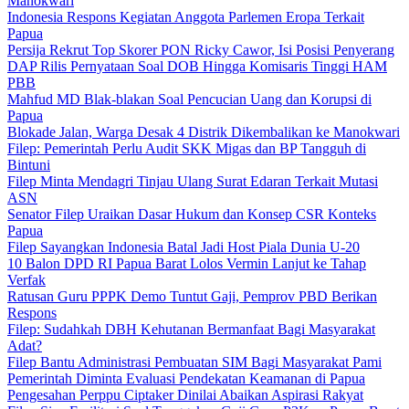
Manokwari
Indonesia Respons Kegiatan Anggota Parlemen Eropa Terkait
Papua
Persija Rekrut Top Skorer PON Ricky Cawor, Isi Posisi Penyerang
DAP Rilis Pernyataan Soal DOB Hingga Komisaris Tinggi HAM
PBB
Mahfud MD Blak-blakan Soal Pencucian Uang dan Korupsi di
Papua
Blokade Jalan, Warga Desak 4 Distrik Dikembalikan ke Manokwari
Filep: Pemerintah Perlu Audit SKK Migas dan BP Tangguh di
Bintuni
Filep Minta Mendagri Tinjau Ulang Surat Edaran Terkait Mutasi
ASN
Senator Filep Uraikan Dasar Hukum dan Konsep CSR Konteks
Papua
Filep Sayangkan Indonesia Batal Jadi Host Piala Dunia U-20
10 Balon DPD RI Papua Barat Lolos Vermin Lanjut ke Tahap
Verfak
Ratusan Guru PPPK Demo Tuntut Gaji, Pemprov PBD Berikan
Respons
Filep: Sudahkah DBH Kehutanan Bermanfaat Bagi Masyarakat
Adat?
Filep Bantu Administrasi Pembuatan SIM Bagi Masyarakat Pami
Pemerintah Diminta Evaluasi Pendekatan Keamanan di Papua
Pengesahan Perppu Ciptaker Dinilai Abaikan Aspirasi Rakyat