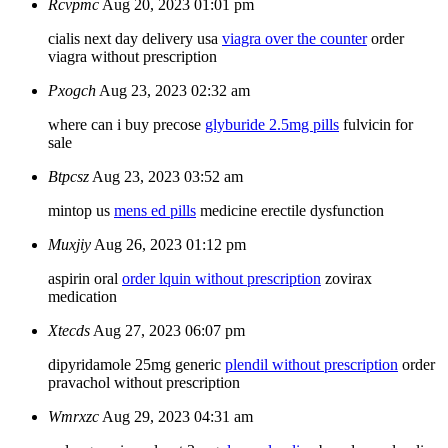
Rcvpmc
Aug 20, 2023 01:01 pm
cialis next day delivery usa
viagra over the counter
order
viagra without prescription
Pxogch
Aug 23, 2023 02:32 am
where can i buy precose
glyburide 2.5mg pills
fulvicin for
sale
Btpcsz
Aug 23, 2023 03:52 am
mintop us
mens ed pills
medicine erectile dysfunction
Muxjiy
Aug 26, 2023 01:12 pm
aspirin oral
order lquin without prescription
zovirax
medication
Xtecds
Aug 27, 2023 06:07 pm
dipyridamole 25mg generic
plendil without prescription
order
pravachol without prescription
Wmrxzc
Aug 29, 2023 04:31 am