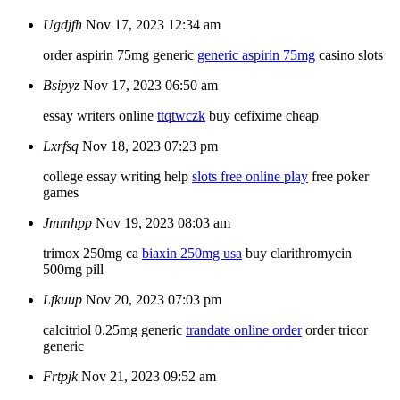
Ugdjfh
Nov 17, 2023 12:34 am
order aspirin 75mg generic
generic aspirin 75mg
casino slots
Bsipyz
Nov 17, 2023 06:50 am
essay writers online
ttqtwczk
buy cefixime cheap
Lxrfsq
Nov 18, 2023 07:23 pm
college essay writing help
slots free online play
free poker
games
Jmmhpp
Nov 19, 2023 08:03 am
trimox 250mg ca
biaxin 250mg usa
buy clarithromycin
500mg pill
Lfkuup
Nov 20, 2023 07:03 pm
calcitriol 0.25mg generic
trandate online order
order tricor
generic
Frtpjk
Nov 21, 2023 09:52 am