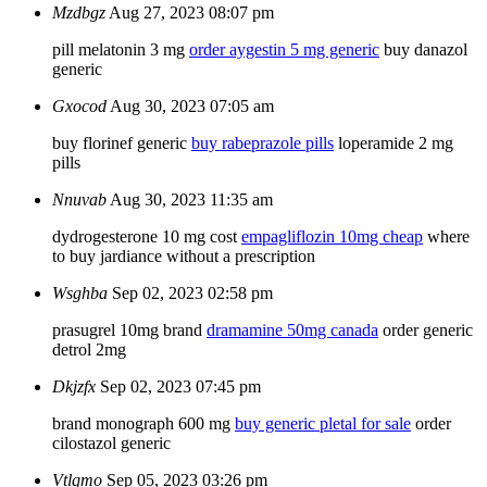
Mzdbgz
Aug 27, 2023 08:07 pm
pill melatonin 3 mg
order aygestin 5 mg generic
buy danazol
generic
Gxocod
Aug 30, 2023 07:05 am
buy florinef generic
buy rabeprazole pills
loperamide 2 mg
pills
Nnuvab
Aug 30, 2023 11:35 am
dydrogesterone 10 mg cost
empagliflozin 10mg cheap
where
to buy jardiance without a prescription
Wsghba
Sep 02, 2023 02:58 pm
prasugrel 10mg brand
dramamine 50mg canada
order generic
detrol 2mg
Dkjzfx
Sep 02, 2023 07:45 pm
brand monograph 600 mg
buy generic pletal for sale
order
cilostazol generic
Vtlqmo
Sep 05, 2023 03:26 pm