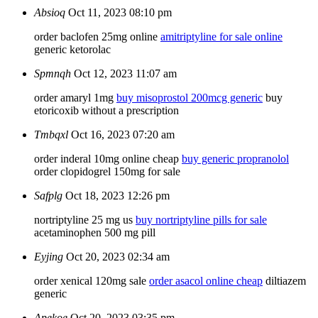
Absioq
Oct 11, 2023 08:10 pm
order baclofen 25mg online
amitriptyline for sale online
generic ketorolac
Spmnqh
Oct 12, 2023 11:07 am
order amaryl 1mg
buy misoprostol 200mcg generic
buy
etoricoxib without a prescription
Tmbqxl
Oct 16, 2023 07:20 am
order inderal 10mg online cheap
buy generic propranolol
order clopidogrel 150mg for sale
Safplg
Oct 18, 2023 12:26 pm
nortriptyline 25 mg us
buy nortriptyline pills for sale
acetaminophen 500 mg pill
Eyjing
Oct 20, 2023 02:34 am
order xenical 120mg sale
order asacol online cheap
diltiazem
generic
Apekoe
Oct 20, 2023 03:35 pm