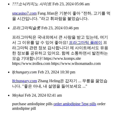
???소닉카지노 사이트
Feb 23, 2024 05:06 am
smcasino7.com
Fang Jifan은 기분이 좋아 "전하, 고기를 먹
을 시간입니다. "라고 휘파람을 불었습니다.
프라그마틱슬롯
Feb 23, 2024 03:46 pm
프라그마틱은 국내외에서 큰 사랑을 받고 있는데, 여기
서 그 이유를 알 수 있어 좋아요!
프라그마틱 플레이
프
라그마틱 관련 정보 감사합니다! 제 사이트에서도 유용
한 정보를 공유하고 있어요. 함께 소통하면서 발전하는
모습 기대합니다! https://www.komps.site
https://www.trollea.com https://www.wilsonamado.com
lfchungary.com
Feb 23, 2024 10:30 pm
lfchungary.com
Zhang Heling은 갑자기 ... 무릎을 꿇었습
니다. "좋은 아내, 내 설명을 들어보세요 ..."
Meykai
Feb 24, 2024 02:41 am
purchase amlodipine pills
order amlodipine 5mg pills
order
amlodipine pill