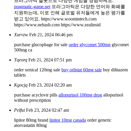
프라그마틱 슬롯으로 다양한 게임을 경험하세요.
pragmatic-game.net
프라그마틱은 다양한 언어와 화폐를
지원하는데, 이로 인해 글로벌 유저들에게 높은 평가를
받고 있어요. https://www.woomintech.com
https://www.nehasb.com https://www.zealinsid
Xurvzw
Feb 21, 2024 06:46 pm
purchase glucophage for sale
order glycomet 500mg
glycomet
500mg ca
Tqeorq
Feb 21, 2024 07:51 pm
order xenical 120mg sale
buy orlistat 60mg sale
buy diltiazem
tablets
Kgocjq
Feb 23, 2024 02:20 am
purchase acyclovir pills
allopurinol 100mg drug
allopurinol
without prescription
Pelfui
Feb 23, 2024 02:47 am
lipitor 80mg brand
lipitor 10mg canada
order generic
atorvastatin 80mg