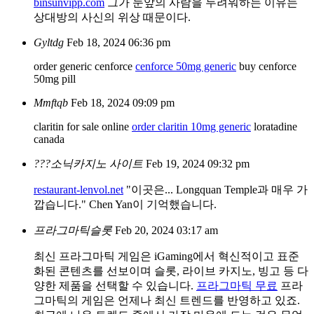
binsunvipp.com
그가 눈앞의 사람을 두려워하는 이유는
상대방의 사신의 위상 때문이다.
Gyltdg
Feb 18, 2024 06:36 pm
order generic cenforce
cenforce 50mg generic
buy cenforce
50mg pill
Mmftqb
Feb 18, 2024 09:09 pm
claritin for sale online
order claritin 10mg generic
loratadine
canada
???소닉카지노 사이트
Feb 19, 2024 09:32 pm
restaurant-lenvol.net
"이곳은... Longquan Temple과 매우 가
깝습니다." Chen Yan이 기억했습니다.
프라그마틱슬롯
Feb 20, 2024 03:17 am
최신 프라그마틱 게임은 iGaming에서 혁신적이고 표준
화된 콘텐츠를 선보이며 슬롯, 라이브 카지노, 빙고 등 다
양한 제품을 선택할 수 있습니다.
프라그마틱 무료
프라
그마틱의 게임은 언제나 최신 트렌드를 반영하고 있죠.