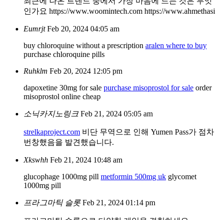
최근에 나온 트렌드 중에서 가장 마음에 드는 것은 무엇
인가요 https://www.woomintech.com https://www.ahmethasi
Eumrjt
Feb 20, 2024 04:05 am
buy chloroquine without a prescription
aralen where to buy
purchase chloroquine pills
Ruhklm
Feb 20, 2024 12:05 pm
dapoxetine 30mg for sale
purchase misoprostol for sale
order
misoprostol online cheap
소닉카지노링크
Feb 21, 2024 05:05 am
strelkaproject.com
비단 무역으로 인해 Yumen Pass가 점차
번창했음을 발견했습니다.
Xkswhh
Feb 21, 2024 10:48 am
glucophage 1000mg pill
metformin 500mg uk
glycomet
1000mg pill
프라그마틱 슬롯
Feb 21, 2024 01:14 pm