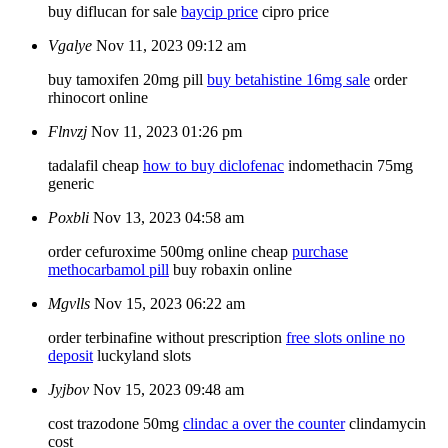
buy diflucan for sale
baycip price
cipro price
Vgalye
Nov 11, 2023 09:12 am
buy tamoxifen 20mg pill
buy betahistine 16mg sale
order
rhinocort online
Flnvzj
Nov 11, 2023 01:26 pm
tadalafil cheap
how to buy diclofenac
indomethacin 75mg
generic
Poxbli
Nov 13, 2023 04:58 am
order cefuroxime 500mg online cheap
purchase
methocarbamol pill
buy robaxin online
Mgvlls
Nov 15, 2023 06:22 am
order terbinafine without prescription
free slots online no
deposit
luckyland slots
Jyjbov
Nov 15, 2023 09:48 am
cost trazodone 50mg
clindac a over the counter
clindamycin
cost