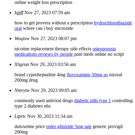
online weight loss prescription
Iqjjff
Nov 27, 2023 07:59 am
how to get provera without a prescription
hydrochlorothiazide
oral
where can i buy microzide
Woqixw
Nov 27, 2023 08:07 pm
nicotine replacement therapy side effects
osteoporosis
medications reviews by people
pain meds online no script
Xbgrun
Nov 29, 2023 03:56 am
brand cyproheptadine 4mg
fluvoxamine 50mg us
nizoral
200mg drug
Nmrytw
Nov 29, 2023 09:05 am
commonly used antiviral drugs
diabetic pills type 1
controlling
type 2 diabetes nhs
Ltprtc
Nov 30, 2023 11:34 am
duloxetine price
order glipizide 5mg sale
generic provigil
200mg