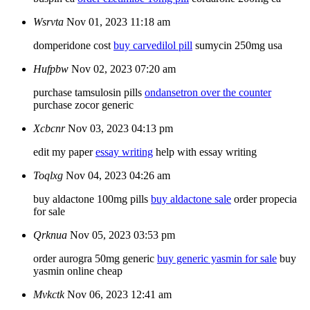
Wsrvta
Nov 01, 2023 11:18 am
domperidone cost
buy carvedilol pill
sumycin 250mg usa
Hufpbw
Nov 02, 2023 07:20 am
purchase tamsulosin pills
ondansetron over the counter
purchase zocor generic
Xcbcnr
Nov 03, 2023 04:13 pm
edit my paper
essay writing
help with essay writing
Toqlxg
Nov 04, 2023 04:26 am
buy aldactone 100mg pills
buy aldactone sale
order propecia
for sale
Qrknua
Nov 05, 2023 03:53 pm
order aurogra 50mg generic
buy generic yasmin for sale
buy
yasmin online cheap
Mvkctk
Nov 06, 2023 12:41 am