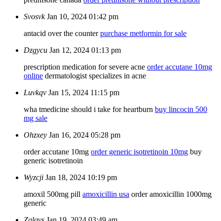
Svosvk
Jan 10, 2024 01:42 pm
antacid over the counter
purchase metformin for sale
Dzgycu
Jan 12, 2024 01:13 pm
prescription medication for severe acne
order accutane 10mg
online
dermatologist specializes in acne
Luvkqv
Jan 15, 2024 11:15 pm
wha tmedicine should i take for heartburn
buy lincocin 500
mg sale
Ohzxey
Jan 16, 2024 05:28 pm
order accutane 10mg
order generic isotretinoin 10mg
buy
generic isotretinoin
Wyzcji
Jan 18, 2024 10:19 pm
amoxil 500mg pill
amoxicillin usa
order amoxicillin 1000mg
generic
Zqlqvs
Jan 19, 2024 03:49 am