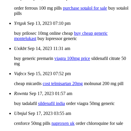
order ferrous 100 mg pills
purchase sotalol for sale
buy sotalol
pills
Yrtgxk
Sep 13, 2023 07:10 pm
buy prilosec 10mg online cheap
buy cheap generic
montelukast
buy lopressor generic
Uxikbt
Sep 14, 2023 11:31 am
buy generic premarin
viagra 100mg price
sildenafil citrate 50
mg
Vufecx
Sep 15, 2023 07:52 pm
cheap micardis
cost telmisartan 20mg
molnunat 200 mg pill
Rxwnta
Sep 17, 2023 01:57 am
buy tadalafil
sildenafil india
order viagra 50mg generic
Ubnjul
Sep 17, 2023 03:55 am
cenforce 50mg pills
naproxen uk
order chloroquine for sale