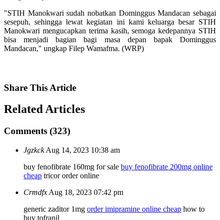
"STIH Manokwari sudah nobatkan Dominggus Mandacan sebagai
sesepuh, sehingga lewat kegiatan ini kami keluarga besar STIH
Manokwari mengucapkan terima kasih, semoga kedepannya STIH
bisa menjadi bagian bagi masa depan bapak Dominggus
Mandacan," ungkap Filep Wamafma. (WRP)
Share
This Article
Related
Articles
Comments (323)
Jgzkck
Aug 14, 2023 10:38 am
buy fenofibrate 160mg for sale
buy fenofibrate 200mg online
cheap
tricor order online
Crmdfx
Aug 18, 2023 07:42 pm
generic zaditor 1mg
order imipramine online cheap
how to
buy tofranil