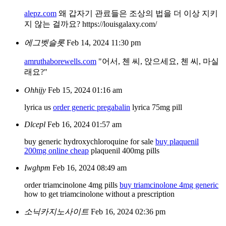
alepz.com
왜 갑자기 관료들은 조상의 법을 더 이상 지키
지 않는 걸까요? https://louisgalaxy.com/
에그벳슬롯
Feb 14, 2024 11:30 pm
amruthaborewells.com
"어서, 첸 씨, 앉으세요, 첸 씨, 마실
래요?"
Ohhijy
Feb 15, 2024 01:16 am
lyrica us
order generic pregabalin
lyrica 75mg pill
Dlcepl
Feb 16, 2024 01:57 am
buy generic hydroxychloroquine for sale
buy plaquenil
200mg online cheap
plaquenil 400mg pills
Iwghpm
Feb 16, 2024 08:49 am
order triamcinolone 4mg pills
buy triamcinolone 4mg generic
how to get triamcinolone without a prescription
소닉카지노사이트
Feb 16, 2024 02:36 pm