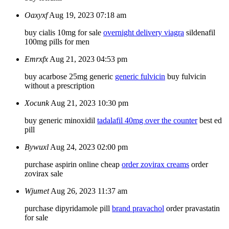
Oaxyxf
Aug 19, 2023 07:18 am
buy cialis 10mg for sale
overnight delivery viagra
sildenafil
100mg pills for men
Emrxfx
Aug 21, 2023 04:53 pm
buy acarbose 25mg generic
generic fulvicin
buy fulvicin
without a prescription
Xocunk
Aug 21, 2023 10:30 pm
buy generic minoxidil
tadalafil 40mg over the counter
best ed
pill
Bywuxl
Aug 24, 2023 02:00 pm
purchase aspirin online cheap
order zovirax creams
order
zovirax sale
Wjumet
Aug 26, 2023 11:37 am
purchase dipyridamole pill
brand pravachol
order pravastatin
for sale