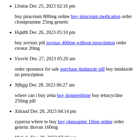
Lbxtou
Dec 25, 2023 02:16 pm
buy piracetam 800mg online
buy piracetam medication
order
clomipramine 25mg generic
Hqtdtb
Dec 26, 2023 05:10 pm
buy zovirax pill
zovirax 400mg without prescription
order
crestor 20mg
Vwerle
Dec 27, 2023 05:20 am
order sporanox for sale
purchase tinidazole pill
buy tinidazole
no prescription
Nfbgjg
Dec 28, 2023 06:27 am
where can i buy zetia
buy domperidone
buy tetracycline
250mg pill
Xdxzad
Dec 28, 2023 04:14 pm
zyprexa where to buy
buy olanzapine 10mg online
order
generic diovan 160mg