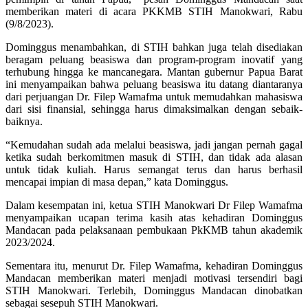
memberikan materi di acara PKKMB STIH Manokwari, Rabu
(9/8/2023).
Dominggus menambahkan, di STIH bahkan juga telah disediakan
beragam peluang beasiswa dan program-program inovatif yang
terhubung hingga ke mancanegara. Mantan gubernur Papua Barat
ini menyampaikan bahwa peluang beasiswa itu datang diantaranya
dari perjuangan Dr. Filep Wamafma untuk memudahkan mahasiswa
dari sisi finansial, sehingga harus dimaksimalkan dengan sebaik-
baiknya.
“Kemudahan sudah ada melalui beasiswa, jadi jangan pernah gagal
ketika sudah berkomitmen masuk di STIH, dan tidak ada alasan
untuk tidak kuliah. Harus semangat terus dan harus berhasil
mencapai impian di masa depan,” kata Dominggus.
Dalam kesempatan ini, ketua STIH Manokwari Dr Filep Wamafma
menyampaikan ucapan terima kasih atas kehadiran Dominggus
Mandacan pada pelaksanaan pembukaan PkKMB tahun akademik
2023/2024.
Sementara itu, menurut Dr. Filep Wamafma, kehadiran Dominggus
Mandacan memberikan materi menjadi motivasi tersendiri bagi
STIH Manokwari. Terlebih, Dominggus Mandacan dinobatkan
sebagai sesepuh STIH Manokwari.