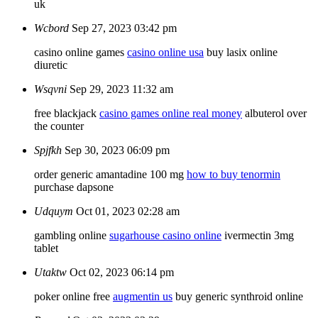
uk
Wcbord
Sep 27, 2023 03:42 pm
casino online games
casino online usa
buy lasix online
diuretic
Wsqvni
Sep 29, 2023 11:32 am
free blackjack
casino games online real money
albuterol over
the counter
Spjfkh
Sep 30, 2023 06:09 pm
order generic amantadine 100 mg
how to buy tenormin
purchase dapsone
Udquym
Oct 01, 2023 02:28 am
gambling online
sugarhouse casino online
ivermectin 3mg
tablet
Utaktw
Oct 02, 2023 06:14 pm
poker online free
augmentin us
buy generic synthroid online