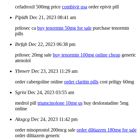
cefadroxil 500mg price
combivir usa
order epivir pill
Plpldh
Dec 21, 2023 08:41 am
prilosec ca
buy tenormin 50mg for sale
purchase tenormin
pills
Ihrfqb
Dec 22, 2023 06:38 pm
prilosec 20mg sale
buy tenormin 100mg online cheap
generic
atenolol
Ybnwrr
Dec 23, 2023 11:29 am
order cabergoline online
order claritin pills
cost priligy 60mg
Sgrisi
Dec 24, 2023 03:55 am
medrol pill
triamcinolone 10mg us
buy desloratadine 5mg
online
Akxgcg
Dec 24, 2023 11:42 pm
order misoprostol 200mcg sale
order diltiazem 180mg for sale
order diltiazem generic