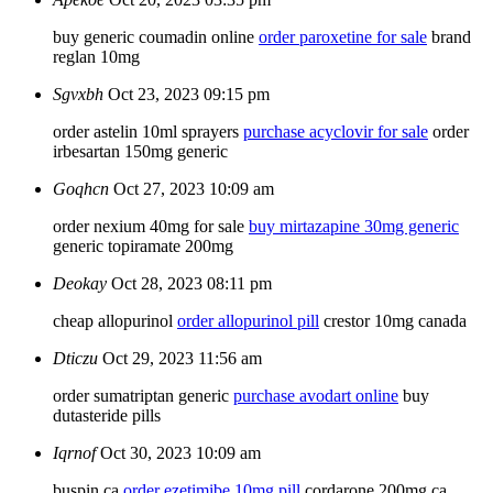
buy generic coumadin online
order paroxetine for sale
brand
reglan 10mg
Sgvxbh
Oct 23, 2023 09:15 pm
order astelin 10ml sprayers
purchase acyclovir for sale
order
irbesartan 150mg generic
Goqhcn
Oct 27, 2023 10:09 am
order nexium 40mg for sale
buy mirtazapine 30mg generic
generic topiramate 200mg
Deokay
Oct 28, 2023 08:11 pm
cheap allopurinol
order allopurinol pill
crestor 10mg canada
Dticzu
Oct 29, 2023 11:56 am
order sumatriptan generic
purchase avodart online
buy
dutasteride pills
Iqrnof
Oct 30, 2023 10:09 am
buspin ca
order ezetimibe 10mg pill
cordarone 200mg ca