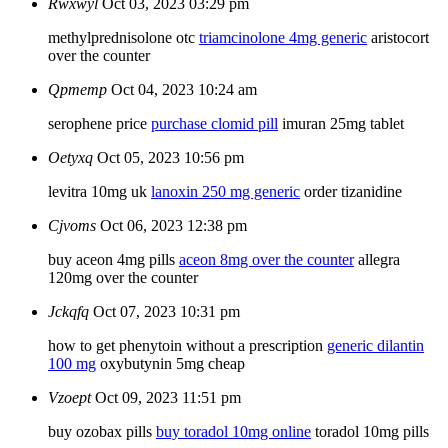
Rwxwyl
Oct 03, 2023 03:29 pm
methylprednisolone otc
triamcinolone 4mg generic
aristocort
over the counter
Qpmemp
Oct 04, 2023 10:24 am
serophene price
purchase clomid pill
imuran 25mg tablet
Oetyxq
Oct 05, 2023 10:56 pm
levitra 10mg uk
lanoxin 250 mg generic
order tizanidine
Cjvoms
Oct 06, 2023 12:38 pm
buy aceon 4mg pills
aceon 8mg over the counter
allegra
120mg over the counter
Jckqfq
Oct 07, 2023 10:31 pm
how to get phenytoin without a prescription
generic dilantin
100 mg
oxybutynin 5mg cheap
Vzoept
Oct 09, 2023 11:51 pm
buy ozobax pills
buy toradol 10mg online
toradol 10mg pills