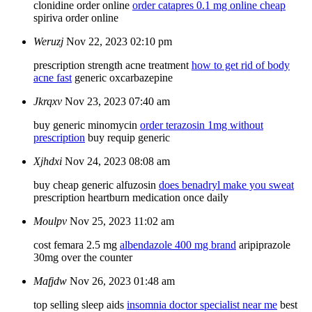
clonidine order online
order catapres 0.1 mg online cheap
spiriva order online
Weruzj
Nov 22, 2023 02:10 pm
prescription strength acne treatment
how to get rid of body
acne fast
generic oxcarbazepine
Jkrqxv
Nov 23, 2023 07:40 am
buy generic minomycin
order terazosin 1mg without
prescription
buy requip generic
Xjhdxi
Nov 24, 2023 08:08 am
buy cheap generic alfuzosin
does benadryl make you sweat
prescription heartburn medication once daily
Moulpv
Nov 25, 2023 11:02 am
cost femara 2.5 mg
albendazole 400 mg brand
aripiprazole
30mg over the counter
Mafjdw
Nov 26, 2023 01:48 am
top selling sleep aids
insomnia doctor specialist near me
best