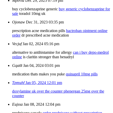
Mpbvlu
Dec 29, 2023 07:19 pm
buy cyclobenzaprine generic
buy generic cyclobenzaprine for
sale
toradol 10mg uk
Ojonaw
Dec 31, 2023 03:35 pm
prescription acne medication pills
bactroban ointment online
order
dr prescribed acne medication
Vecjuf
Jan 02, 2024 05:16 pm
alternative to antihistamine for allergy
can i buy depo-medrol
online
is claritin stronger than benadryl
Gqatlt
Jan 04, 2024 03:01 pm
medication thats makes you puke
quinapril 10mg pills
Tpmuhf
Jan 05, 2024 12:01 pm
doxylamine uk over the counter
phenergan 25mg over the
counter
Eujssa
Jan 08, 2024 12:04 pm
prednisone canada
order prednisone without prescription