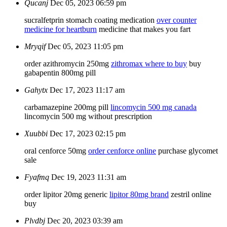
Qucanj
Dec 05, 2023 06:59 pm
sucralfetprin stomach coating medication
over counter
medicine for heartburn
medicine that makes you fart
Mryqif
Dec 05, 2023 11:05 pm
order azithromycin 250mg
zithromax where to buy
buy
gabapentin 800mg pill
Gahytx
Dec 17, 2023 11:17 am
carbamazepine 200mg pill
lincomycin 500 mg canada
lincomycin 500 mg without prescription
Xuubbi
Dec 17, 2023 02:15 pm
oral cenforce 50mg
order cenforce online
purchase glycomet
sale
Fyafmq
Dec 19, 2023 11:31 am
order lipitor 20mg generic
lipitor 80mg brand
zestril online
buy
Plvdbj
Dec 20, 2023 03:39 am