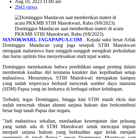
Aug 10, 2023 11:00 am
2943 views
Dominggus Mandacan saat memberikan materi di acara
PKKMB STIH Manokwari, Rabu (9/8/2023).
MANOKWARI, JAGAPAPUA.COM
-
Kepala suku besar Arfak
Dominggus Mandacan yang juga sesepuh STIH Manokwari
mengajak mahasiswa baru sungguh-sungguh mengikuti perkuliahan
dan harus optimis bisa menyelesaikan studi tepat waktu.
Dominggus menekankan bahwa pendidikan sangat penting dalam
membentuk kualitas diri terutama karakter dan kepribadian setiap
mahasiswa. Menurutnya, STIH Manokwari merupakan kampus
yang sudah terpercaya berhasil mencetak sumber daya manusia
(SDM) Papua yang ini berkarya di berbagai sektor kehidupan.
Terbukti, tegas Dominggus, hingga kini STIH masih eksis dan
sudah mencetak ribuan alumni sarjana hukum dan berkontribusi
besar bagi tanah Papua dan negara.
"Jadi mahasiswa sekalian, manfaatkan kesempatan dan peluang
yang sudah ada di STIH Manokwari untuk mencapai impian
menjadi sarjana hukum yang berkualitas agar kelak menjadi
pemimpin di tanah Papua," pesan Dominggus Mandacan saat