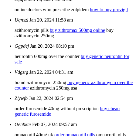
online doctors who prescribe zolpidem
how to buy provigil
Uqnxzl
Jan 20, 2024 11:58 am
azithromycin pills
buy zithromax 500mg online
buy
azithromycin 250mg
Ggpdej
Jan 20, 2024 08:10 pm
neurontin 600mg over the counter
buy generic neurontin for
sale
Vdgsrg
Jan 22, 2024 04:31 am
brand azithromycin 250mg
buy generic azithromycin over the
counter
azithromycin 250mg usa
Zlywfb
Jan 22, 2024 02:54 pm
order furosemide 40mg without prescription
buy cheap
generic furosemide
Oenbkm
Feb 07, 2024 09:57 am
omnacortil 40mg uk
order omnacortil pills
omnacortil pills