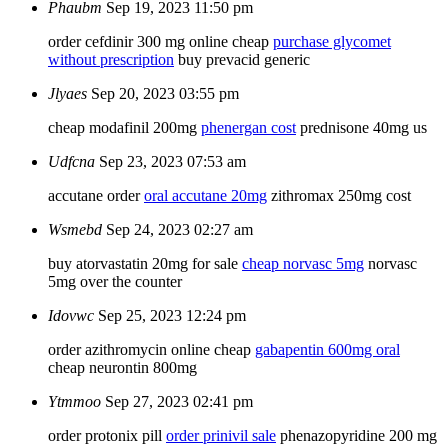
Phaubm
Sep 19, 2023 11:50 pm
order cefdinir 300 mg online cheap
purchase glycomet
without prescription
buy prevacid generic
Jlyaes
Sep 20, 2023 03:55 pm
cheap modafinil 200mg
phenergan cost
prednisone 40mg us
Udfcna
Sep 23, 2023 07:53 am
accutane order
oral accutane 20mg
zithromax 250mg cost
Wsmebd
Sep 24, 2023 02:27 am
buy atorvastatin 20mg for sale
cheap norvasc 5mg
norvasc
5mg over the counter
Idovwc
Sep 25, 2023 12:24 pm
order azithromycin online cheap
gabapentin 600mg oral
cheap neurontin 800mg
Ytmmoo
Sep 27, 2023 02:41 pm
order protonix pill
order prinivil sale
phenazopyridine 200 mg