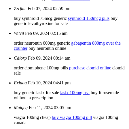
Zzrfmc
Feb 07, 2024 02:59 pm
buy synthroid 75mcg generic
synthroid 150mcg pills
buy
generic levothyroxine for sale
Wilvil
Feb 09, 2024 02:15 am
order neurontin 600mg generic
gabapentin 800mg over the
counter
buy neurontin online
Cdiorp
Feb 09, 2024 08:14 am
order clomiphene 100mg pills
purchase clomid online
clomid
sale
Exluag
Feb 10, 2024 04:41 pm
buy generic lasix for sale
lasix 100mg usa
buy furosemide
without a prescription
Muiqcq
Feb 11, 2024 03:05 pm
viagra 100mg cheap
buy viagra 100mg pill
viagra 100mg
canada