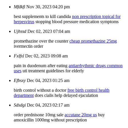
Mfdkfi
Nov 30, 2023 04:20 pm
best supplements to kill candida
non prescription topical for
herpesvirus
stopping blood pressure medication symptoms
Ujhssd
Dec 02, 2023 07:04 am
promethazine over the counter
cheap promethazine 25mg
ivermectin order
Fxlfxl
Dec 02, 2023 09:08 am
pain in duodenum after eating
antiarrhythmic drugs common
uses
uti treatment guidelines for elderly
Efbsxy
Dec 04, 2023 01:25 am
birth control without a doctor
free birth control health
department
does cialis help delayed ejaculation
Sdsdgi
Dec 04, 2023 02:17 am
order prednisone 10mg sale
accutane 20mg us
buy
amoxicillin 1000mg without prescription