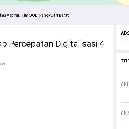
ima Aspirasi Tim DOB Manokwari Barat
AD
ap Percepatan Digitalisasi 4
TO
iews
0
0