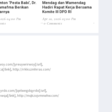
ton ‘Pesta Babi’, Dr.
Mendag dan Wamendag
DPD RI D
Wamafma Berikan
Hadiri Rapat Kerja Bersama
Pembaha
arnya
Komite III DPD RI
Daerah
2026 04:00 Pm
Apr 10, 2026 05:00 Pm
Apr 09, 20
ents
0 Comments
0 Commen
rwoy.com/]yreuywrirwoy[/url],
[/link], http://rrkkszmhrras.com/
dqyrdo.com/]qelwegdqyrdo[/url],
wqa[/link], http://mqkzojvmnwhw.com/