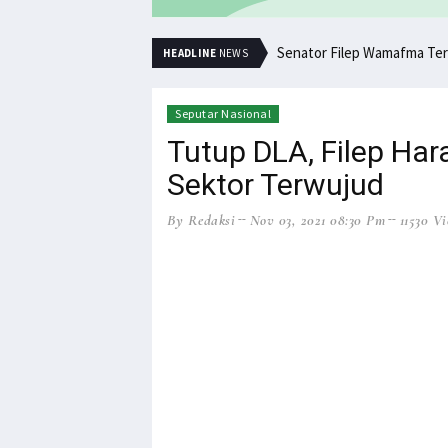
Senator Filep Wamafma Ter
HEADLINE
NEWS
Seputar Nasional
Tutup DLA, Filep Har
Sektor Terwujud
By Redaksi
Nov 03, 2021 08:30 Pm
11530 V