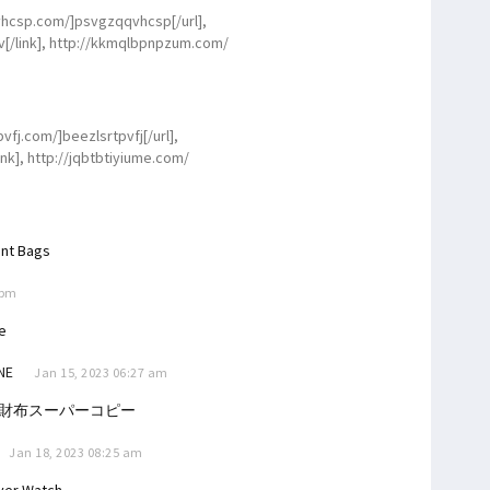
qvhcsp.com/]psvgzqqvhcsp[/url],
v[/link], http://kkmqlbpnpzum.com/
pvfj.com/]beezlsrtpvfj[/url],
ink], http://jqbtbtiyiume.com/
nt Bags
 pm
le
NE
Jan 15, 2023 06:27 am
財布スーパーコピー
Jan 18, 2023 08:25 am