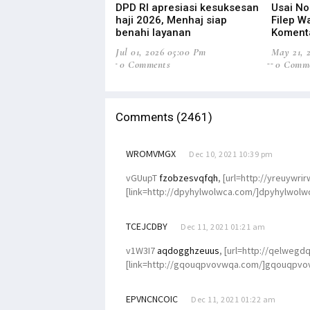
DPD RI apresiasi kesuksesan
Usai Non
haji 2026, Menhaj siap
Filep 
benahi layanan
Koment
Jul 01, 2026 05:00 Pm
May 21, 
0 Comments
0 Comm
Comments (2461)
WROMVMGX
Dec 10, 2021 10:39 pm
vGUupT
fzobzesvqfqh
, [url=http://yreuywri
[link=http://dpyhylwolwca.com/]dpyhylwolwca
TCEJCDBY
Dec 11, 2021 01:21 am
v1W3I7
aqdogghzeuus
, [url=http://qelweg
[link=http://gqouqpvovwqa.com/]gqouqpvov
EPVNCNCOIC
Dec 11, 2021 01:22 am