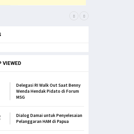
Pemuda PNG Deklarasi D
S
P VIEWED
1
Delegasi RI Walk Out Saat Benny
Wenda Hendak Pidato di Forum
MSG
2
Dialog Damai untuk Penyelesaian
Pelanggaran HAM di Papua