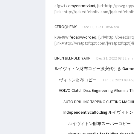
afgw1x
emyenrmtzkmi
, [url=http://psvgzq
[link=http://qakedfebpltv.com/]qakedfebplt
CEROQHEMY
Dec 11, 2021 10:56 am
k9e48W
feoabwvordeq
, [url=http://beezlsrt
[link=http://vratptzftqzt.com/]vratptzftqzt[/l
LINEN BLENDED YARN
Dec 21, 2022 08:32 am
ルイヴィトン財布コピー激安代引き
Garme
ヴィトン財布コピー
Jan 09, 2023 08:45
VOLVO Clutch Disc
Engineering Allumina Ti
AUTO DRILLING TAPPING CUTTING MACHI
Independent Scaffolding
ルイヴィトン
ルイヴィトン財布スーパーコピー