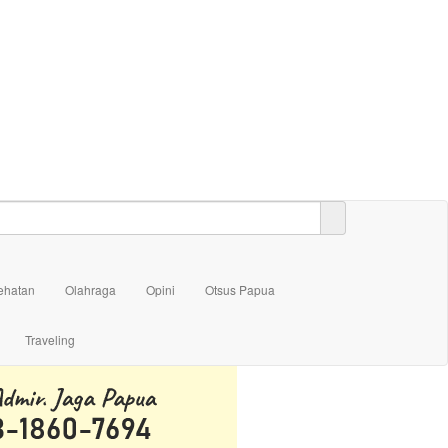
ehatan
Olahraga
Opini
Otsus Papua
Traveling