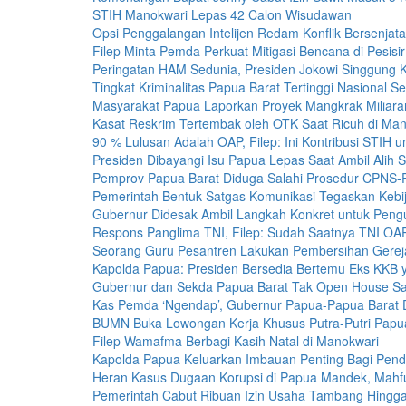
STIH Manokwari Lepas 42 Calon Wisudawan
Opsi Penggalangan Intelijen Redam Konflik Bersenjat
Filep Minta Pemda Perkuat Mitigasi Bencana di Pesisir
Peringatan HAM Sedunia, Presiden Jokowi Singgung K
Tingkat Kriminalitas Papua Barat Tertinggi Nasional 
Masyarakat Papua Laporkan Proyek Mangkrak Miliara
Kasat Reskrim Tertembak oleh OTK Saat Ricuh di Man
90 % Lulusan Adalah OAP, Filep: Ini Kontribusi STIH 
Presiden Dibayangi Isu Papua Lepas Saat Ambil Alih
Pemprov Papua Barat Diduga Salahi Prosedur CPNS
Pemerintah Bentuk Satgas Komunikasi Tegaskan Kebi
Gubernur Didesak Ambil Langkah Konkret untuk Peng
Respons Panglima TNI, Filep: Sudah Saatnya TNI OA
Seorang Guru Pesantren Lakukan Pembersihan Gereja
Kapolda Papua: Presiden Bersedia Bertemu Eks KKB 
Gubernur dan Sekda Papua Barat Tak Open House Sa
Kas Pemda ‘Ngendap’, Gubernur Papua-Papua Barat 
BUMN Buka Lowongan Kerja Khusus Putra-Putri Papu
Filep Wamafma Berbagi Kasih Natal di Manokwari
Kapolda Papua Keluarkan Imbauan Penting Bagi Pend
Heran Kasus Dugaan Korupsi di Papua Mandek, Mahf
Pemerintah Cabut Ribuan Izin Usaha Tambang Hingg