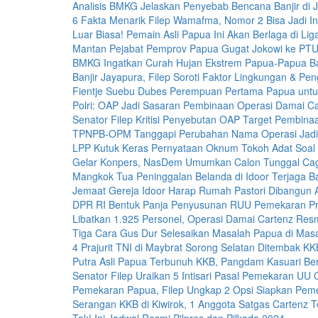
Analisis BMKG Jelaskan Penyebab Bencana Banjir di 
6 Fakta Menarik Filep Wamafma, Nomor 2 Bisa Jadi In
Luar Biasa! Pemain Asli Papua Ini Akan Berlaga di Lig
Mantan Pejabat Pemprov Papua Gugat Jokowi ke PTU
BMKG Ingatkan Curah Hujan Ekstrem Papua-Papua Ba
Banjir Jayapura, Filep Soroti Faktor Lingkungan & 
Fientje Suebu Dubes Perempuan Pertama Papua untu
Polri: OAP Jadi Sasaran Pembinaan Operasi Damai C
Senator Filep Kritisi Penyebutan OAP Target Pembina
TPNPB-OPM Tanggapi Perubahan Nama Operasi Jadi
LPP Kutuk Keras Pernyataan Oknum Tokoh Adat Soal 
Gelar Konpers, NasDem Umumkan Calon Tunggal Ca
Mangkok Tua Peninggalan Belanda di Idoor Terjaga Ba
Jemaat Gereja Idoor Harap Rumah Pastori Dibangun 
DPR RI Bentuk Panja Penyusunan RUU Pemekaran Pro
Libatkan 1.925 Personel, Operasi Damai Cartenz Resm
Tiga Cara Gus Dur Selesaikan Masalah Papua di Mas
4 Prajurit TNI di Maybrat Sorong Selatan Ditembak KK
Putra Asli Papua Terbunuh KKB, Pangdam Kasuari Ber
Senator Filep Uraikan 5 Intisari Pasal Pemekaran UU
Pemekaran Papua, Filep Ungkap 2 Opsi Siapkan Pem
Serangan KKB di Kiwirok, 1 Anggota Satgas Cartenz 