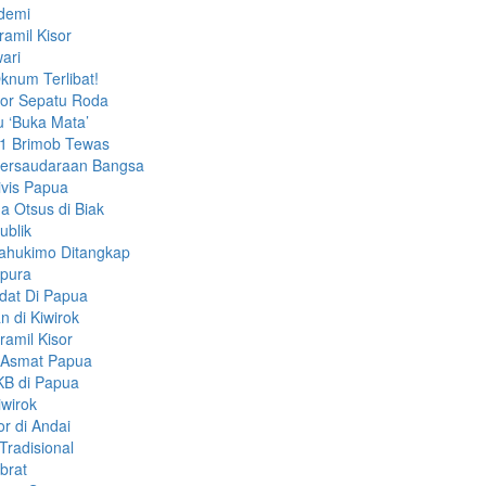
ndemi
amil Kisor
ari
knum Terlibat!
bor Sepatu Roda
u ‘Buka Mata’
 1 Brimob Tewas
ersaudaraan Bangsa
ivis Papua
 Otsus di Biak
ublik
ahukimo Ditangkap
apura
dat Di Papua
 di Kiwirok
amil Kisor
i Asmat Papua
KB di Papua
iwirok
r di Andai
Tradisional
brat