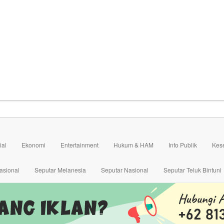
ial
Ekonomi
Entertainment
Hukum & HAM
Info Publik
Kes
asional
Seputar Melanesia
Seputar Nasional
Seputar Teluk Bintuni