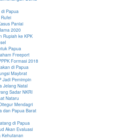
a di Papua
 Rufei
asus Paniai
Selama 2020
n Rupiah ke KPK
sel
untuk Papua
 Saham Freeport
-PPPK Formasi 2018
jakan di Papua
ungsi Maybrat
P Jadi Pemimpin
 Jelang Natal
yang Sadar NKRI
at Nataru
Ditegur Mendagri
a dan Papua Barat
atang di Papua
ud Akan Evaluasi
a Kehutanan