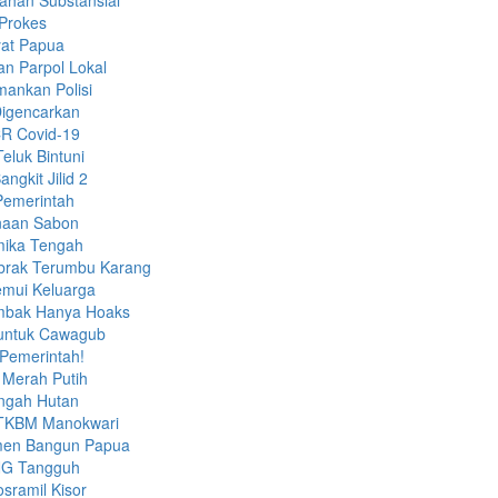
ahan Substansial
 Prokes
yat Papua
n Parpol Lokal
mankan Polisi
Digencarkan
CR Covid-19
eluk Bintuni
gkit Jilid 2
Pemerintah
anaan Sabon
imika Tengah
brak Terumbu Karang
emui Keluarga
embak Hanya Hoaks
a untuk Cawagub
 Pemerintah!
Merah Putih
engah Hutan
h TKBM Manokwari
tmen Bangun Papua
LNG Tangguh
sramil Kisor