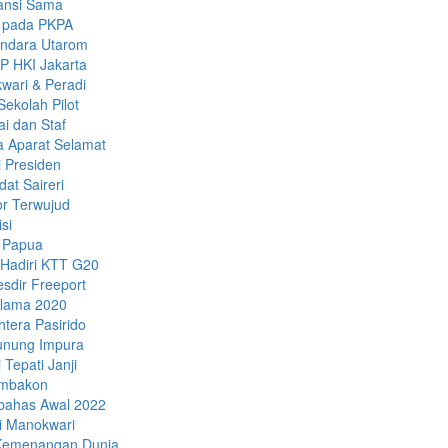
ansi Sama
k pada PKPA
andara Utarom
P HKI Jakarta
wari & Peradi
ekolah Pilot
i dan Staf
a Aparat Selamat
 Presiden
dat Saireri
or Terwujud
si
 Papua
Hadiri KTT G20
sdir Freeport
Selama 2020
tera Pasirido
unung Impura
Tepati Janji
ambakon
ibahas Awal 2022
di Manokwari
 Kemenangan Dunia