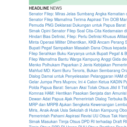
HEADLINE
NEWS
Senator Filep: Miras Jelas Sumbang Angka Kematian 
Senator Filep Wamafma Terima Aspirasi Tim DOB Man
Pemuda PNG Deklarasi Dukungan untuk Papua Barat 
Simak Opini Senator Filep Soal Cita-Cita Kedamaian 
Hindari Bias Definisi, Filep: Perlu Definisi Khusus Afili
Minta Operasi Militer Dihentikan, KKB Ancam Perang 
Bupati Pegaf Sampaikan Masalah Dana Otsus kepad
Filep Serahkan Buku Karyanya untuk Bupati Pegaf & B
Filep Wamafma Bantu Warga Kampung Anggi Gida d
Menko Polhukam Paparkan 2 Jenis Kebijakan Pemerin
Mahfud MD: Kami Buru Teroris, Bukan Sembarang O
Dialog Damai untuk Penyelesaian Pelanggaran HAM d
Gelar Jumpa Pers Muprov, Ini 4 Calon Ketua KADIN 
Polda Papua Barat: Seruan Aksi Tolak Otsus Jilid II Ti
Komnas HAM: Hentikan Pasokan Senjata dan Amunisi
Dewan Adat Papua Ajak Pemerintah Dialog Terbuka 
MRP dan MRPB Ajukan Sengketa Kewenangan Lemb
Miris, Anak-Anak Usia Sekolah di Hutan Kampung Obo
Pemerintah Pahami Aspirasi Revisi UU Otsus Tak Han
Simak Masukan Timja Otsus DPD RI terhadap Draft 