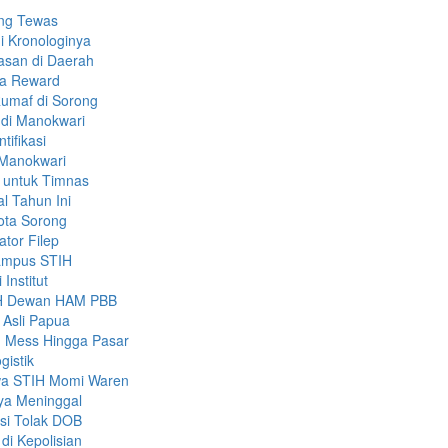
ang Tewas
i Kronologinya
asan di Daerah
ma Reward
Rumaf di Sorong
 di Manokwari
tifikasi
 Manokwari
 untuk Timnas
l Tahun Ini
ota Sorong
ator Filep
ampus STIH
Institut
PMH Dewan HAM PBB
 Asli Papua
 Mess Hingga Pasar
gistik
wa STIH Momi Waren
nya Meninggal
ksi Tolak DOB
di Kepolisian