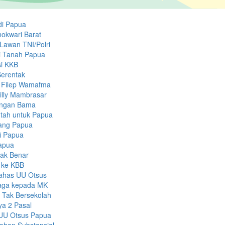
di Papua
okwari Barat
Lawan TNI/Polri
di Tanah Papua
asi KKB
Serentak
a Filep Wamafma
illy Mambrasar
engan Bama
tah untuk Papua
rang Papua
i Papua
Papua
dak Benar
 ke KBB
Bahas UU Otsus
aga kepada MK
 Tak Bersekolah
ya 2 Pasal
RUU Otsus Papua