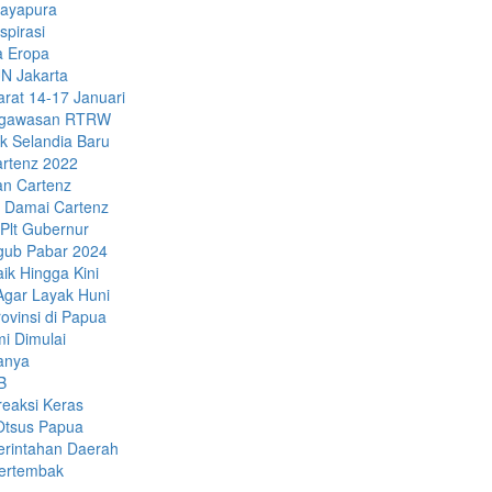
Jayapura
spirasi
a Eropa
N Jakarta
rat 14-17 Januari
Pengawasan RTRW
k Selandia Baru
artenz 2022
an Cartenz
 Damai Cartenz
Plt Gubernur
gub Pabar 2024
ik Hingga Kini
Agar Layak Huni
vinsi di Papua
i Dimulai
anya
B
eaksi Keras
 Otsus Papua
erintahan Daerah
Tertembak