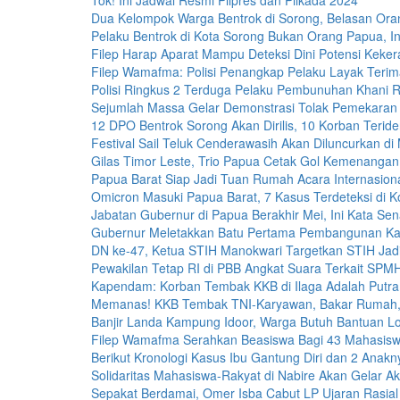
Tok! Ini Jadwal Resmi Pilpres dan Pilkada 2024
Dua Kelompok Warga Bentrok di Sorong, Belasan Or
Pelaku Bentrok di Kota Sorong Bukan Orang Papua, In
Filep Harap Aparat Mampu Deteksi Dini Potensi Keker
Filep Wamafma: Polisi Penangkap Pelaku Layak Teri
Polisi Ringkus 2 Terduga Pelaku Pembunuhan Khani 
Sejumlah Massa Gelar Demonstrasi Tolak Pemekaran
12 DPO Bentrok Sorong Akan Dirilis, 10 Korban Teriden
Festival Sail Teluk Cenderawasih Akan Diluncurkan di
Gilas Timor Leste, Trio Papua Cetak Gol Kemenangan
Papua Barat Siap Jadi Tuan Rumah Acara Internasiona
Omicron Masuki Papua Barat, 7 Kasus Terdeteksi di K
Jabatan Gubernur di Papua Berakhir Mei, Ini Kata Sen
Gubernur Meletakkan Batu Pertama Pembangunan K
DN ke-47, Ketua STIH Manokwari Targetkan STIH Jadi 
Pewakilan Tetap RI di PBB Angkat Suara Terkait S
Kapendam: Korban Tembak KKB di Ilaga Adalah Putra
Memanas! KKB Tembak TNI-Karyawan, Bakar Rumah,
Banjir Landa Kampung Idoor, Warga Butuh Bantuan Lo
Filep Wamafma Serahkan Beasiswa Bagi 43 Mahasis
Berikut Kronologi Kasus Ibu Gantung Diri dan 2 Anak
Solidaritas Mahasiswa-Rakyat di Nabire Akan Gelar A
Sepakat Berdamai, Omer Isba Cabut LP Ujaran Rasial 