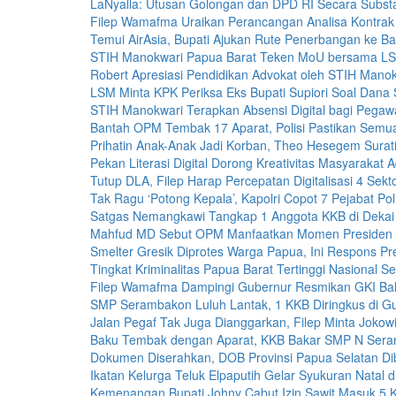
LaNyalla: Utusan Golongan dan DPD RI Secara Subst
Filep Wamafma Uraikan Perancangan Analisa Kontra
Temui AirAsia, Bupati Ajukan Rute Penerbangan ke B
STIH Manokwari Papua Barat Teken MoU bersama LS
Robert Apresiasi Pendidikan Advokat oleh STIH Manok
LSM Minta KPK Periksa Eks Bupati Supiori Soal Dana S
STIH Manokwari Terapkan Absensi Digital bagi Pegawa
Bantah OPM Tembak 17 Aparat, Polisi Pastikan Semu
Prihatin Anak-Anak Jadi Korban, Theo Hesegem Surati
Pekan Literasi Digital Dorong Kreativitas Masyarakat A
Tutup DLA, Filep Harap Percepatan Digitalisasi 4 Sekt
Tak Ragu ‘Potong Kepala’, Kapolri Copot 7 Pejabat Poli
Satgas Nemangkawi Tangkap 1 Anggota KKB di Dekai
Mahfud MD Sebut OPM Manfaatkan Momen Presiden 
Smelter Gresik Diprotes Warga Papua, Ini Respons Pre
Tingkat Kriminalitas Papua Barat Tertinggi Nasional 
Filep Wamafma Dampingi Gubernur Resmikan GKI Bah
SMP Serambakon Luluh Lantak, 1 KKB Diringkus di G
Jalan Pegaf Tak Juga Dianggarkan, Filep Minta Jokowi 
Baku Tembak dengan Aparat, KKB Bakar SMP N Ser
Dokumen Diserahkan, DOB Provinsi Papua Selatan D
Ikatan Kelurga Teluk Elpaputih Gelar Syukuran Natal 
Kemenangan Bupati Johny Cabut Izin Sawit Masuk 5