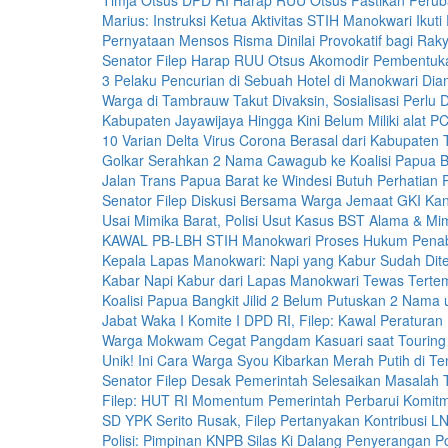
Timja Otsus DPD RI Harap RUU Otsus Pastikan Perub
Marius: Instruksi Ketua Aktivitas STIH Manokwari Ikuti
Pernyataan Mensos Risma Dinilai Provokatif bagi Rak
Senator Filep Harap RUU Otsus Akomodir Pembentuka
3 Pelaku Pencurian di Sebuah Hotel di Manokwari Dia
Warga di Tambrauw Takut Divaksin, Sosialisasi Perlu 
Kabupaten Jayawijaya Hingga Kini Belum Miliki alat P
10 Varian Delta Virus Corona Berasal dari Kabupaten T
Golkar Serahkan 2 Nama Cawagub ke Koalisi Papua Ban
Jalan Trans Papua Barat ke Windesi Butuh Perhatian 
Senator Filep Diskusi Bersama Warga Jemaat GKI K
Usai Mimika Barat, Polisi Usut Kasus BST Alama & M
KAWAL PB-LBH STIH Manokwari Proses Hukum Pena
Kepala Lapas Manokwari: Napi yang Kabur Sudah Dit
Kabar Napi Kabur dari Lapas Manokwari Tewas Tert
Koalisi Papua Bangkit Jilid 2 Belum Putuskan 2 Nam
Jabat Waka I Komite I DPD RI, Filep: Kawal Peraturan
Warga Mokwam Cegat Pangdam Kasuari saat Touring 
Unik! Ini Cara Warga Syou Kibarkan Merah Putih di T
Senator Filep Desak Pemerintah Selesaikan Masala
Filep: HUT RI Momentum Pemerintah Perbarui Komi
SD YPK Serito Rusak, Filep Pertanyakan Kontribusi 
Polisi: Pimpinan KNPB Silas Ki Dalang Penyerangan Po