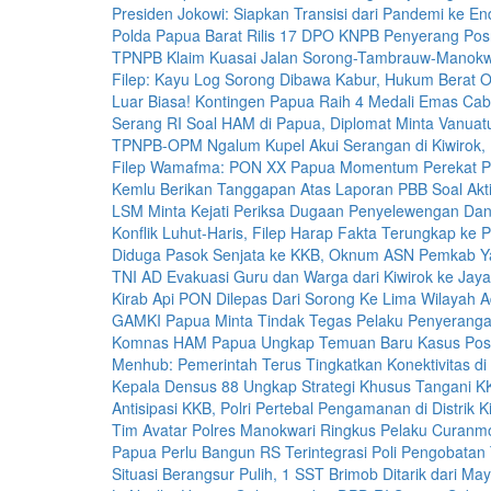
Presiden Jokowi: Siapkan Transisi dari Pandemi ke E
Polda Papua Barat Rilis 17 DPO KNPB Penyerang Posr
TPNPB Klaim Kuasai Jalan Sorong-Tambrauw-Manokw
Filep: Kayu Log Sorong Dibawa Kabur, Hukum Berat O
Luar Biasa! Kontingen Papua Raih 4 Medali Emas Ca
Serang RI Soal HAM di Papua, Diplomat Minta Vanuat
TPNPB-OPM Ngalum Kupel Akui Serangan di Kiwirok,
Filep Wamafma: PON XX Papua Momentum Perekat P
Kemlu Berikan Tanggapan Atas Laporan PBB Soal Akt
LSM Minta Kejati Periksa Dugaan Penyelewengan Dana
Konflik Luhut-Haris, Filep Harap Fakta Terungkap ke P
Diduga Pasok Senjata ke KKB, Oknum ASN Pemkab Y
TNI AD Evakuasi Guru dan Warga dari Kiwirok ke Jay
Kirab Api PON Dilepas Dari Sorong Ke Lima Wilayah A
GAMKI Papua Minta Tindak Tegas Pelaku Penyerangan
Komnas HAM Papua Ungkap Temuan Baru Kasus Posr
Menhub: Pemerintah Terus Tingkatkan Konektivitas d
Kepala Densus 88 Ungkap Strategi Khusus Tangani K
Antisipasi KKB, Polri Pertebal Pengamanan di Distrik K
Tim Avatar Polres Manokwari Ringkus Pelaku Curanmo
Papua Perlu Bangun RS Terintegrasi Poli Pengobatan 
Situasi Berangsur Pulih, 1 SST Brimob Ditarik dari May