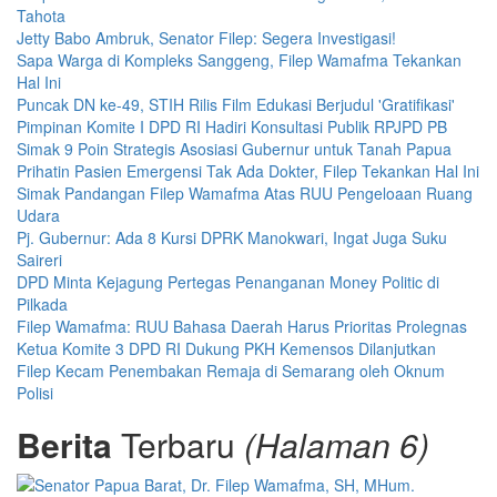
Tahota
Jetty Babo Ambruk, Senator Filep: Segera Investigasi!
Sapa Warga di Kompleks Sanggeng, Filep Wamafma Tekankan
Hal Ini
Puncak DN ke-49, STIH Rilis Film Edukasi Berjudul 'Gratifikasi'
Pimpinan Komite I DPD RI Hadiri Konsultasi Publik RPJPD PB
Simak 9 Poin Strategis Asosiasi Gubernur untuk Tanah Papua
Prihatin Pasien Emergensi Tak Ada Dokter, Filep Tekankan Hal Ini
Simak Pandangan Filep Wamafma Atas RUU Pengeloaan Ruang
Udara
Pj. Gubernur: Ada 8 Kursi DPRK Manokwari, Ingat Juga Suku
Saireri
DPD Minta Kejagung Pertegas Penanganan Money Politic di
Pilkada
Filep Wamafma: RUU Bahasa Daerah Harus Prioritas Prolegnas
Ketua Komite 3 DPD RI Dukung PKH Kemensos Dilanjutkan
Filep Kecam Penembakan Remaja di Semarang oleh Oknum
Polisi
Berita
Terbaru
(Halaman 6)