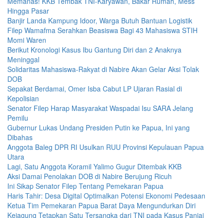
Memanas! KKB Tembak TNI-Karyawan, Bakar Rumah, Mess
Hingga Pasar
Banjir Landa Kampung Idoor, Warga Butuh Bantuan Logistik
Filep Wamafma Serahkan Beasiswa Bagi 43 Mahasiswa STIH
Momi Waren
Berikut Kronologi Kasus Ibu Gantung Diri dan 2 Anaknya
Meninggal
Solidaritas Mahasiswa-Rakyat di Nabire Akan Gelar Aksi Tolak
DOB
Sepakat Berdamai, Omer Isba Cabut LP Ujaran Rasial di
Kepolisian
Senator Filep Harap Masyarakat Waspadai Isu SARA Jelang
Pemilu
Gubernur Lukas Undang Presiden Putin ke Papua, Ini yang
Dibahas
Anggota Baleg DPR RI Usulkan RUU Provinsi Kepulauan Papua
Utara
Lagi, Satu Anggota Koramil Yalimo Gugur Ditembak KKB
Aksi Damai Penolakan DOB di Nabire Berujung Ricuh
Ini Sikap Senator Filep Tentang Pemekaran Papua
Haris Tahir: Desa Digital Optimalkan Potensi Ekonomi Pedesaan
Ketua Tim Pemekaran Papua Barat Daya Mengundurkan Diri
Kejagung Tetapkan Satu Tersangka dari TNI pada Kasus Paniai