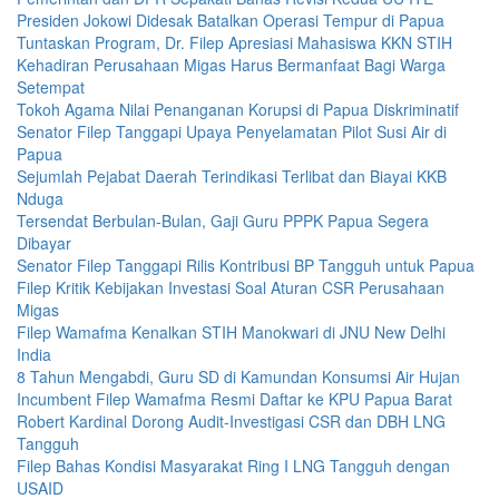
Presiden Jokowi Didesak Batalkan Operasi Tempur di Papua
Tuntaskan Program, Dr. Filep Apresiasi Mahasiswa KKN STIH
Kehadiran Perusahaan Migas Harus Bermanfaat Bagi Warga
Setempat
Tokoh Agama Nilai Penanganan Korupsi di Papua Diskriminatif
Senator Filep Tanggapi Upaya Penyelamatan Pilot Susi Air di
Papua
Sejumlah Pejabat Daerah Terindikasi Terlibat dan Biayai KKB
Nduga
Tersendat Berbulan-Bulan, Gaji Guru PPPK Papua Segera
Dibayar
Senator Filep Tanggapi Rilis Kontribusi BP Tangguh untuk Papua
Filep Kritik Kebijakan Investasi Soal Aturan CSR Perusahaan
Migas
Filep Wamafma Kenalkan STIH Manokwari di JNU New Delhi
India
8 Tahun Mengabdi, Guru SD di Kamundan Konsumsi Air Hujan
Incumbent Filep Wamafma Resmi Daftar ke KPU Papua Barat
Robert Kardinal Dorong Audit-Investigasi CSR dan DBH LNG
Tangguh
Filep Bahas Kondisi Masyarakat Ring I LNG Tangguh dengan
USAID