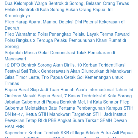
Dua Kelompok Warga Bentrok di Sorong, Belasan Orang Tewas
Pelaku Bentrok di Kota Sorong Bukan Orang Papua, Ini
Kronologinya
Filep Harap Aparat Mampu Deteksi Dini Potensi Kekerasan di
Daerah
Filep Wamafma: Polisi Penangkap Pelaku Layak Terima Reward
Polisi Ringkus 2 Terduga Pelaku Pembunuhan Khani Rumaf di
Sorong
Sejumlah Massa Gelar Demonstrasi Tolak Pemekaran di
Manokwari
12 DPO Bentrok Sorong Akan Dirilis, 10 Korban Teridentifikasi
Festival Sail Teluk Cenderawasih Akan Diluncurkan di Manokwari
Gilas Timor Leste, Trio Papua Cetak Gol Kemenangan untuk
Timnas
Papua Barat Siap Jadi Tuan Rumah Acara Internasional Tahun Ini
Omicron Masuki Papua Barat, 7 Kasus Terdeteksi di Kota Sorong
Jabatan Gubernur di Papua Berakhir Mei, Ini Kata Senator Filep
Gubernur Meletakkan Batu Pertama Pembangunan Kampus STIH
DN ke-47, Ketua STIH Manokwari Targetkan STIH Jadi Institut
Pewakilan Tetap RI di PBB Angkat Suara Terkait SPMH Dewan
HAM PBB
Kapendam: Korban Tembak KKB di Ilaga Adalah Putra Asli Papua