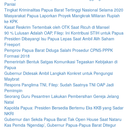
Paniai
Tingkat Kriminalitas Papua Barat Tertinggi Nasional Selama 2020
Masyarakat Papua Laporkan Proyek Mangkrak Miliaran Rupiah
ke KPK
Kasat Reskrim Tertembak oleh OTK Saat Ricuh di Mansel
90 % Lulusan Adalah OAP, Filep: Ini Kontribusi STIH untuk Papua
Presiden Dibayangi Isu Papua Lepas Saat Ambil Alih Saham
Freeport
Pemprov Papua Barat Diduga Salahi Prosedur CPNS-PPPK
Formasi 2018
Pemerintah Bentuk Satgas Komunikasi Tegaskan Kebijakan di
Papua
Gubernur Didesak Ambil Langkah Konkret untuk Pengungsi
Maybrat
Respons Panglima TNI, Filep: Sudah Saatnya TNI OAP Jadi
Pemimpin
Seorang Guru Pesantren Lakukan Pembersihan Gereja Jelang
Natal
Kapolda Papua: Presiden Bersedia Bertemu Eks KKB yang Sadar
NKRI
Gubernur dan Sekda Papua Barat Tak Open House Saat Nataru
Kas Pemda ‘Ngendap’, Gubernur Papua-Papua Barat Ditegur