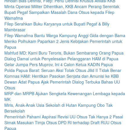
Hindari Bias Definisi, Filep: Perlu Definisi Khusus Afiliasi KKB
Minta Operasi Militer Dihentikan, KKB Ancam Perang Serentak
Bupati Pegaf Sampaikan Masalah Dana Otsus kepada Filep
Wamafma
Filep Serahkan Buku Karyanya untuk Bupati Pegaf & Billy
Mambrasar
Filep Wamafma Bantu Warga Kampung Anggi Gida dengan Bama
Menko Polhukam Paparkan 2 Jenis Kebijakan Pemerintah untuk
Papua
Mahfud MD: Kami Buru Teroris, Bukan Sembarang Orang Papua
Dialog Damai untuk Penyelesaian Pelanggaran HAM di Papua
Gelar Jumpa Pers Muprov, Ini 4 Calon Ketua KADIN Papua
Polda Papua Barat: Seruan Aksi Tolak Otsus Jilid II Tidak Benar
Komnas HAM: Hentikan Pasokan Senjata dan Amunisi ke KBB
Dewan Adat Papua Ajak Pemerintah Dialog Terbuka Bahas UU
Otsus
MRP dan MRPB Ajukan Sengketa Kewenangan Lembaga kepada
MK
Miris, Anak-Anak Usia Sekolah di Hutan Kampung Obo Tak
Bersekolah
Pemerintah Pahami Aspirasi Revisi UU Otsus Tak Hanya 2 Pasal
Simak Masukan Timja Otsus DPD RI terhadap Draft RUU Otsus
Papua