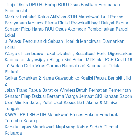
Timja Otsus DPD RI Harap RUU Otsus Pastikan Perubahan
Substansial
Marius: Instruksi Ketua Aktivitas STIH Manokwari Ikuti Prokes
Pernyataan Mensos Risma Dinilai Provokatif bagi Rakyat Papua
Senator Filep Harap RUU Otsus Akomodir Pembentukan Parpol
Lokal
3 Pelaku Pencurian di Sebuah Hotel di Manokwari Diamankan
Polisi
Warga di Tambrauw Takut Divaksin, Sosialisasi Perlu Digencarkan
Kabupaten Jayawijaya Hingga Kini Belum Miliki alat PCR Covid-19
10 Varian Delta Virus Corona Berasal dari Kabupaten Teluk
Bintuni
Golkar Serahkan 2 Nama Cawagub ke Koalisi Papua Bangkit Jilid
2
Jalan Trans Papua Barat ke Windesi Butuh Perhatian Pemerintah
Senator Filep Diskusi Bersama Warga Jemaat GKI Kanaan Sabon
Usai Mimika Barat, Polisi Usut Kasus BST Alama & Mimika
Tengah
KAWAL PB-LBH STIH Manokwari Proses Hukum Penabrak
Terumbu Karang
Kepala Lapas Manokwari: Napi yang Kabur Sudah Ditemui
Keluarga