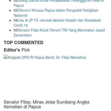
02
Dialog Damai untuk Penyelesaian Pelanggaran HAM di
Papua
03
Otonomi Khusus Papua dalam Perspektif Kebijakan
Nasional
04
Live di JP TV, Jemaat lakukan Ibadah dan Sosialisasi
Covid-19
05
Senator Filep Kutuk Oknum TNI Yang Membakar Jasad
Zanambani
TOP COMMENTED
Pick
Editor's
Senator Filep: Miras Jelas Sumbang Angka
Kematian di Papua