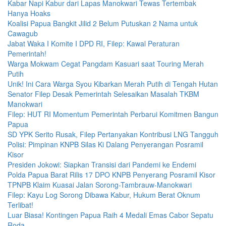
Kabar Napi Kabur dari Lapas Manokwari Tewas Tertembak
Hanya Hoaks
Koalisi Papua Bangkit Jilid 2 Belum Putuskan 2 Nama untuk
Cawagub
Jabat Waka I Komite I DPD RI, Filep: Kawal Peraturan
Pemerintah!
Warga Mokwam Cegat Pangdam Kasuari saat Touring Merah
Putih
Unik! Ini Cara Warga Syou Kibarkan Merah Putih di Tengah Hutan
Senator Filep Desak Pemerintah Selesaikan Masalah TKBM
Manokwari
Filep: HUT RI Momentum Pemerintah Perbarui Komitmen Bangun
Papua
SD YPK Serito Rusak, Filep Pertanyakan Kontribusi LNG Tangguh
Polisi: Pimpinan KNPB Silas Ki Dalang Penyerangan Posramil
Kisor
Presiden Jokowi: Siapkan Transisi dari Pandemi ke Endemi
Polda Papua Barat Rilis 17 DPO KNPB Penyerang Posramil Kisor
TPNPB Klaim Kuasai Jalan Sorong-Tambrauw-Manokwari
Filep: Kayu Log Sorong Dibawa Kabur, Hukum Berat Oknum
Terlibat!
Luar Biasa! Kontingen Papua Raih 4 Medali Emas Cabor Sepatu
Roda