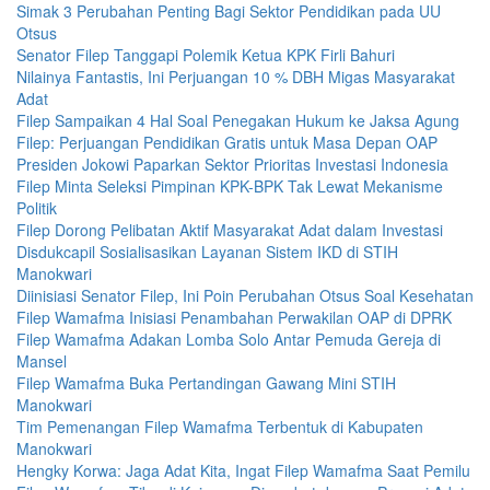
Simak 3 Perubahan Penting Bagi Sektor Pendidikan pada UU
Otsus
Senator Filep Tanggapi Polemik Ketua KPK Firli Bahuri
Nilainya Fantastis, Ini Perjuangan 10 % DBH Migas Masyarakat
Adat
Filep Sampaikan 4 Hal Soal Penegakan Hukum ke Jaksa Agung
Filep: Perjuangan Pendidikan Gratis untuk Masa Depan OAP
Presiden Jokowi Paparkan Sektor Prioritas Investasi Indonesia
Filep Minta Seleksi Pimpinan KPK-BPK Tak Lewat Mekanisme
Politik
Filep Dorong Pelibatan Aktif Masyarakat Adat dalam Investasi
Disdukcapil Sosialisasikan Layanan Sistem IKD di STIH
Manokwari
Diinisiasi Senator Filep, Ini Poin Perubahan Otsus Soal Kesehatan
Filep Wamafma Inisiasi Penambahan Perwakilan OAP di DPRK
Filep Wamafma Adakan Lomba Solo Antar Pemuda Gereja di
Mansel
Filep Wamafma Buka Pertandingan Gawang Mini STIH
Manokwari
Tim Pemenangan Filep Wamafma Terbentuk di Kabupaten
Manokwari
Hengky Korwa: Jaga Adat Kita, Ingat Filep Wamafma Saat Pemilu