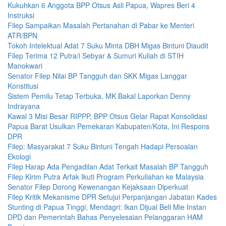
Kukuhkan 6 Anggota BPP Otsus Asli Papua, Wapres Beri 4
Instruksi
Filep Sampaikan Masalah Pertanahan di Pabar ke Menteri
ATR/BPN
Tokoh Intelektual Adat 7 Suku Minta DBH Migas Bintuni Diaudit
Filep Terima 12 Putra/i Sebyar & Sumuri Kuliah di STIH
Manokwari
Senator Filep Nilai BP Tangguh dan SKK Migas Langgar
Konstitusi
Sistem Pemilu Tetap Terbuka, MK Bakal Laporkan Denny
Indrayana
Kawal 3 Misi Besar RIPPP, BPP Otsus Gelar Rapat Konsolidasi
Papua Barat Usulkan Pemekaran Kabupaten/Kota, Ini Respons
DPR
Filep: Masyarakat 7 Suku Bintuni Tengah Hadapi Persoalan
Ekologi
Filep Harap Ada Pengadilan Adat Terkait Masalah BP Tangguh
Filep Kirim Putra Arfak Ikuti Program Perkuliahan ke Malaysia
Senator Filep Dorong Kewenangan Kejaksaan Diperkuat
Filep Kritik Mekanisme DPR Setujui Perpanjangan Jabatan Kades
Stunting di Papua Tinggi, Mendagri: Ikan Dijual Beli Mie Instan
DPD dan Pemerintah Bahas Penyelesaian Pelanggaran HAM