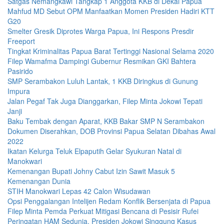
Satgas Nemangkawi Tangkap 1 Anggota KKB di Dekai Papua
Mahfud MD Sebut OPM Manfaatkan Momen Presiden Hadiri KTT
G20
Smelter Gresik Diprotes Warga Papua, Ini Respons Presdir
Freeport
Tingkat Kriminalitas Papua Barat Tertinggi Nasional Selama 2020
Filep Wamafma Dampingi Gubernur Resmikan GKI Bahtera
Pasirido
SMP Serambakon Luluh Lantak, 1 KKB Diringkus di Gunung
Impura
Jalan Pegaf Tak Juga Dianggarkan, Filep Minta Jokowi Tepati
Janji
Baku Tembak dengan Aparat, KKB Bakar SMP N Serambakon
Dokumen Diserahkan, DOB Provinsi Papua Selatan Dibahas Awal
2022
Ikatan Kelurga Teluk Elpaputih Gelar Syukuran Natal di
Manokwari
Kemenangan Bupati Johny Cabut Izin Sawit Masuk 5
Kemenangan Dunia
STIH Manokwari Lepas 42 Calon Wisudawan
Opsi Penggalangan Intelijen Redam Konflik Bersenjata di Papua
Filep Minta Pemda Perkuat Mitigasi Bencana di Pesisir Rufei
Peringatan HAM Sedunia, Presiden Jokowi Singgung Kasus