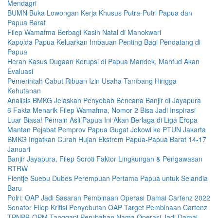
Mendagri
BUMN Buka Lowongan Kerja Khusus Putra-Putri Papua dan
Papua Barat
Filep Wamafma Berbagi Kasih Natal di Manokwari
Kapolda Papua Keluarkan Imbauan Penting Bagi Pendatang di
Papua
Heran Kasus Dugaan Korupsi di Papua Mandek, Mahfud Akan
Evaluasi
Pemerintah Cabut Ribuan Izin Usaha Tambang Hingga
Kehutanan
Analisis BMKG Jelaskan Penyebab Bencana Banjir di Jayapura
6 Fakta Menarik Filep Wamafma, Nomor 2 Bisa Jadi Inspirasi
Luar Biasa! Pemain Asli Papua Ini Akan Berlaga di Liga Eropa
Mantan Pejabat Pemprov Papua Gugat Jokowi ke PTUN Jakarta
BMKG Ingatkan Curah Hujan Ekstrem Papua-Papua Barat 14-17
Januari
Banjir Jayapura, Filep Soroti Faktor Lingkungan & Pengawasan
RTRW
Fientje Suebu Dubes Perempuan Pertama Papua untuk Selandia
Baru
Polri: OAP Jadi Sasaran Pembinaan Operasi Damai Cartenz 2022
Senator Filep Kritisi Penyebutan OAP Target Pembinaan Cartenz
TPNPB-OPM Tanggapi Perubahan Nama Operasi Jadi Damai