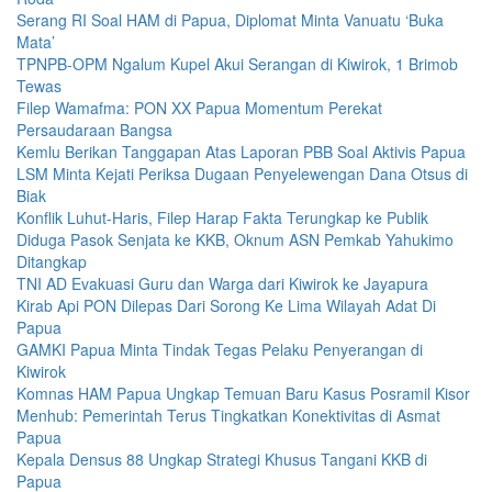
Serang RI Soal HAM di Papua, Diplomat Minta Vanuatu ‘Buka
Mata’
TPNPB-OPM Ngalum Kupel Akui Serangan di Kiwirok, 1 Brimob
Tewas
Filep Wamafma: PON XX Papua Momentum Perekat
Persaudaraan Bangsa
Kemlu Berikan Tanggapan Atas Laporan PBB Soal Aktivis Papua
LSM Minta Kejati Periksa Dugaan Penyelewengan Dana Otsus di
Biak
Konflik Luhut-Haris, Filep Harap Fakta Terungkap ke Publik
Diduga Pasok Senjata ke KKB, Oknum ASN Pemkab Yahukimo
Ditangkap
TNI AD Evakuasi Guru dan Warga dari Kiwirok ke Jayapura
Kirab Api PON Dilepas Dari Sorong Ke Lima Wilayah Adat Di
Papua
GAMKI Papua Minta Tindak Tegas Pelaku Penyerangan di
Kiwirok
Komnas HAM Papua Ungkap Temuan Baru Kasus Posramil Kisor
Menhub: Pemerintah Terus Tingkatkan Konektivitas di Asmat
Papua
Kepala Densus 88 Ungkap Strategi Khusus Tangani KKB di
Papua