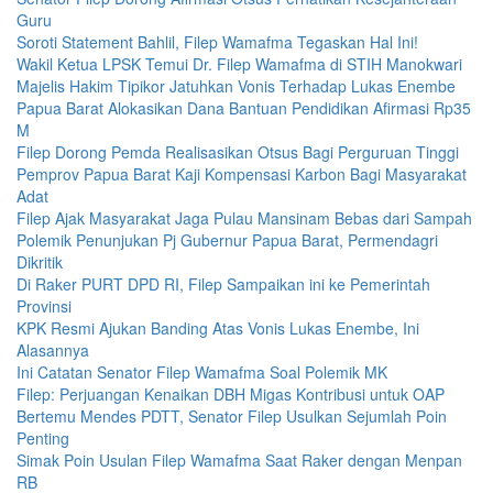
Guru
Soroti Statement Bahlil, Filep Wamafma Tegaskan Hal Ini!
Wakil Ketua LPSK Temui Dr. Filep Wamafma di STIH Manokwari
Majelis Hakim Tipikor Jatuhkan Vonis Terhadap Lukas Enembe
Papua Barat Alokasikan Dana Bantuan Pendidikan Afirmasi Rp35
M
Filep Dorong Pemda Realisasikan Otsus Bagi Perguruan Tinggi
Pemprov Papua Barat Kaji Kompensasi Karbon Bagi Masyarakat
Adat
Filep Ajak Masyarakat Jaga Pulau Mansinam Bebas dari Sampah
Polemik Penunjukan Pj Gubernur Papua Barat, Permendagri
Dikritik
Di Raker PURT DPD RI, Filep Sampaikan ini ke Pemerintah
Provinsi
KPK Resmi Ajukan Banding Atas Vonis Lukas Enembe, Ini
Alasannya
Ini Catatan Senator Filep Wamafma Soal Polemik MK
Filep: Perjuangan Kenaikan DBH Migas Kontribusi untuk OAP
Bertemu Mendes PDTT, Senator Filep Usulkan Sejumlah Poin
Penting
Simak Poin Usulan Filep Wamafma Saat Raker dengan Menpan
RB