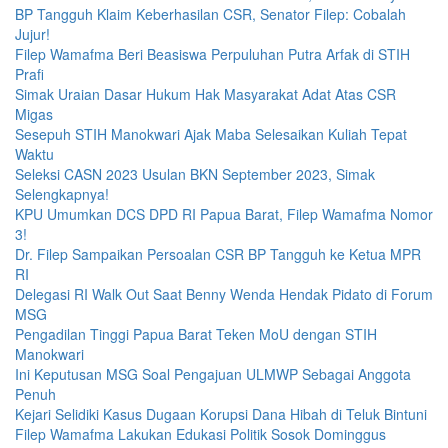
BP Tangguh Klaim Keberhasilan CSR, Senator Filep: Cobalah
Jujur!
Filep Wamafma Beri Beasiswa Perpuluhan Putra Arfak di STIH
Prafi
Simak Uraian Dasar Hukum Hak Masyarakat Adat Atas CSR
Migas
Sesepuh STIH Manokwari Ajak Maba Selesaikan Kuliah Tepat
Waktu
Seleksi CASN 2023 Usulan BKN September 2023, Simak
Selengkapnya!
KPU Umumkan DCS DPD RI Papua Barat, Filep Wamafma Nomor
3!
Dr. Filep Sampaikan Persoalan CSR BP Tangguh ke Ketua MPR
RI
Delegasi RI Walk Out Saat Benny Wenda Hendak Pidato di Forum
MSG
Pengadilan Tinggi Papua Barat Teken MoU dengan STIH
Manokwari
Ini Keputusan MSG Soal Pengajuan ULMWP Sebagai Anggota
Penuh
Kejari Selidiki Kasus Dugaan Korupsi Dana Hibah di Teluk Bintuni
Filep Wamafma Lakukan Edukasi Politik Sosok Dominggus