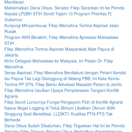
Mandacan
Maksimalkan Dana Otsus, Senator Filep Sarankan Ini ke Pemda
Kepala LP2BH STIH Soroti Tajam 10 Program Prioritas Pj
Gubernur
Kunjungi Minyambouw, Filep Wamafma Terima Aspirasi Jalan
Rusak
Program KKN Berakhir, Filep Wamafma Apresiasi Mahasiswa
STIH
Filep Wamafma Terima Aspirasi Masyarakat Adat Papua di
Jakarta
Kirim Delegasi Mahasiswa ke Malaysia, Ini Pesan Dr. Filep
Wamafma
Serap Aspirasi, Filep Wamafma Berdiskusi dengan Petani Kendal
Isu Papua Tak Lagi Disinggung di Sidang PBB, Ini Kata Kemlu
Terima PP STN, Filep Bantu Advokasi Masalah Petani di Jambi
Filep Wamafma Usulkan Upaya Penyelesaian Tangani Konflik
Agraria
Filep Soroti Lunturnya Fungsi Pengayom Polri di Konflik Agraria
Kasus Illegal Logging di Teluk Bintuni Libatkan Oknum ASN
Singgung Soal Akreditasi, LLDIKTI: Kualitas PTN-PTS Tak
Berbeda
Dana Otsus Sudah Disalurkan, Filep Tegaskan Hal Ini ke Pemda
Senator Filep Dorong Afirmasi Otsus Perhatikan Kesejahteraan