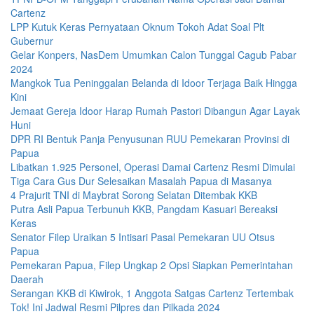
Cartenz
LPP Kutuk Keras Pernyataan Oknum Tokoh Adat Soal Plt
Gubernur
Gelar Konpers, NasDem Umumkan Calon Tunggal Cagub Pabar
2024
Mangkok Tua Peninggalan Belanda di Idoor Terjaga Baik Hingga
Kini
Jemaat Gereja Idoor Harap Rumah Pastori Dibangun Agar Layak
Huni
DPR RI Bentuk Panja Penyusunan RUU Pemekaran Provinsi di
Papua
Libatkan 1.925 Personel, Operasi Damai Cartenz Resmi Dimulai
Tiga Cara Gus Dur Selesaikan Masalah Papua di Masanya
4 Prajurit TNI di Maybrat Sorong Selatan Ditembak KKB
Putra Asli Papua Terbunuh KKB, Pangdam Kasuari Bereaksi
Keras
Senator Filep Uraikan 5 Intisari Pasal Pemekaran UU Otsus
Papua
Pemekaran Papua, Filep Ungkap 2 Opsi Siapkan Pemerintahan
Daerah
Serangan KKB di Kiwirok, 1 Anggota Satgas Cartenz Tertembak
Tok! Ini Jadwal Resmi Pilpres dan Pilkada 2024