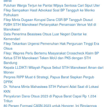
Berat
Puluhan Warga Terjun ke Pantai Wijaya Sentosa Cari Siput Uter
Filep Sampaikan Hasil Advokasi Soal BP Tangguh ke Menko
Polhukam
Filep Minta Dugaan Korupsi Dana CSR BP Tangguh Diusut
P2BH STIH Manokwari Pertanyakan Penamaan Venue Voli di
Manokwari
Data Penerima Beasiswa Otsus Luar Negeri Diantar ke
Kemendari
Filep Tekankan Urgensi Pemenuhan Hak Perguruan Tinggi Era
Otsus
Filep: Wapres Perlu Bertemu Masyarakat Crosscheck Klaim BP
Ketua STIH Manokwari Teken MoU dan PKS dengan STH
Bandung
Kepala LLDIKTI Wilayah Papua Sebut STIH Manokwari Aman dari
Monev
Perpres RIPP Muat 6 Strategi, Papua Barat Siapkan Pergub
DPRK
Dr. Yohana Minta Mahasiswa STIH Pahami Adat Saat di Lokasi
KKN
Penyaluran Dana Otsus 2023 di Papua Barat Capai Rp 1,034
Triliun
80 Persen Formasi CASN 2023 untuk Honorer, Ini Rinciannya