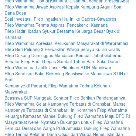
Filep Wamafma Tiba di Kaimana, Disambut dengan Prosesi Adat
Filep Wamafma Jawab Aspirasi Kepala Kampung Arguni Soal
Dana Desa
Soal Investasi, Filep Ingatkan Hal Ini ke Capres-Cawapres
Filep Wamafma Terima Aspirasi Pencaker di Kaimana
Filep Hadiri Ibadah Syukur Bersama Keluarga Besar Byak di
Kaimana
Filep Wamafma Apresiasi Kerukunan Masyarakat di Warpramasi
Filep Beri Peluang 3 Perwakilan Warga Serayu Kuliah Gratis
Filep Dukung Dominggus Mandacan Kembali Jabat Gubernur
Senator Filep Hadiri Lepas Sambut Tahun Baru Suku Doreri
Filep Wamafma Lantik Unsur Pimpinan STIH Manokwari
Filep Serahkan Buku Rekening Beasiswa ke Mahasiswa STIH di
Prafi
Kampanye di Padarni, Filep Wamafma Terima Keluhan
Masyarakat
Beasiswa SUP Nunggak, Senator Filep Berikan Pandangannya
Filep Wamafma Gelar Kampanye Terbatas di Oransbari Mansel
Kampanye Terbatas di Oransbari, Ini Komitmen Filep Wamafma
Keluarga Kamasan Mansel Dukung Filep Wamafma Maju DPD RI
Masyarakat Nenei Nyatakan Dukungan untuk Filep Wamafma
Pemuda Desai dan Warga Prafi Antusias Dukung Filep Wamafma
Filep Terima Keluhan Dana Otsus dari Warga Nenei, Isim dan