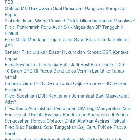
PBB
Mahfud MD Blak-blakan Soal Pencucian Uang dan Korupsi di
Papua
Blokade Jalan, Warga Desak 4 Distrik Dikembalikan ke Manokwari
Filep: Pemerintah Perlu Audit SKK Migas dan BP Tangguh di
Bintuni
Filep Minta Mendagri Tinjau Ulang Surat Edaran Terkait Mutasi
ASN
Senator Filep Uraikan Dasar Hukum dan Konsep CSR Konteks
Papua
Filep Sayangkan Indonesia Batal Jadi Host Piala Dunia U-20
10 Balon DPD RI Papua Barat Lolos Vermin Lanjut ke Tahap
Verfak
Ratusan Guru PPPK Demo Tuntut Gaji, Pemprov PBD Berikan
Respons
Filep: Sudahkah DBH Kehutanan Bermanfaat Bagi Masyarakat
Adat?
Filep Bantu Administrasi Pembuatan SIM Bagi Masyarakat Pami
Pemerintah Diminta Evaluasi Pendekatan Keamanan di Papua
Pengesahan Perppu Ciptaker Dinilai Abaikan Aspirasi Rakyat
Filep Siap Fasilitasi Soal Tunggakan Gaji Guru P3K se-Papua
Barat
Pemerintah dan DPR Sepakati Bahas Revisi Kedua UU ITE