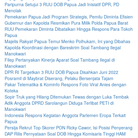
Paripurna Setujui 3 RUU DOB Papua Jadi Inisiatif DPR, PD
Menolak
Pemekaran Papua Jadi Program Strategis, Pemilu Diminta Efisien
Gubernur dan Kapolda Resmikan Pura Milik Polda Papua Barat
RUU Pemekaran Diminta Dibatalkan Hingga Respons Para Tokoh
Papua
Majelis Rakyat Papua Temui Menko Polhukam, Ini yang Dibahas
Kapolda Koordinasi dengan Bareskrim Soal Tambang Ilegal
Manokwari
Filep Pertanyakan Kinerja Aparat Soal Tambang Ilegal di
Manokwari
DPR RI Targetkan 3 RUU DOB Papua Disahkan Juni 2022
Posramil di Maybrat Diserang, Pelaku Bersenjata Tajam
Pakar Telematika & Kominfo Respons Foto Viral Anies dengan
Koteka
Sopir Truk yang Hilang Ditemukan Tewas dengan Luka Tembak
Adik Anggota DPRD Sarolangun Diduga Terlibat PETI di
Manokwari
Indonesia Respons Kegiatan Anggota Parlemen Eropa Terkait
Papua
Persija Rekrut Top Skorer PON Ricky Cawor, Isi Posisi Penyerang
DAP Rilis Pernyataan Soal DOB Hingga Komisaris Tinggi HAM