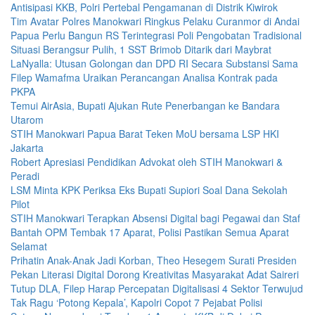
Antisipasi KKB, Polri Pertebal Pengamanan di Distrik Kiwirok
Tim Avatar Polres Manokwari Ringkus Pelaku Curanmor di Andai
Papua Perlu Bangun RS Terintegrasi Poli Pengobatan Tradisional
Situasi Berangsur Pulih, 1 SST Brimob Ditarik dari Maybrat
LaNyalla: Utusan Golongan dan DPD RI Secara Substansi Sama
Filep Wamafma Uraikan Perancangan Analisa Kontrak pada
PKPA
Temui AirAsia, Bupati Ajukan Rute Penerbangan ke Bandara
Utarom
STIH Manokwari Papua Barat Teken MoU bersama LSP HKI
Jakarta
Robert Apresiasi Pendidikan Advokat oleh STIH Manokwari &
Peradi
LSM Minta KPK Periksa Eks Bupati Supiori Soal Dana Sekolah
Pilot
STIH Manokwari Terapkan Absensi Digital bagi Pegawai dan Staf
Bantah OPM Tembak 17 Aparat, Polisi Pastikan Semua Aparat
Selamat
Prihatin Anak-Anak Jadi Korban, Theo Hesegem Surati Presiden
Pekan Literasi Digital Dorong Kreativitas Masyarakat Adat Saireri
Tutup DLA, Filep Harap Percepatan Digitalisasi 4 Sektor Terwujud
Tak Ragu ‘Potong Kepala’, Kapolri Copot 7 Pejabat Polisi