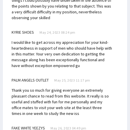
things I could possibly have undertaken in the absence of
the points shown by you relating to that subject. This was
a very difficult difficulty in my position, nevertheless
observing your skilled
KYRIE SHOES
May 24, 2023 08:24 pm
I would like to get across my appreciation for your kind-
heartedness in support of men who should have help with
in this matter. Your very own dedication to getting the
message along has been exceptionally functional and
have without exception empowered gu
PALM ANGELS OUTLET
May 25, 2023 11:17 pm
Thank you so much for giving everyone an extremely
pleasant chance to read from this website. It really is so
useful and stuffed with fun for me personally and my
office mates to visit your web site at the least three
times in one week to study the new iss
FAKE WHITE YEEZYS
May 26, 2023 04:49 pm