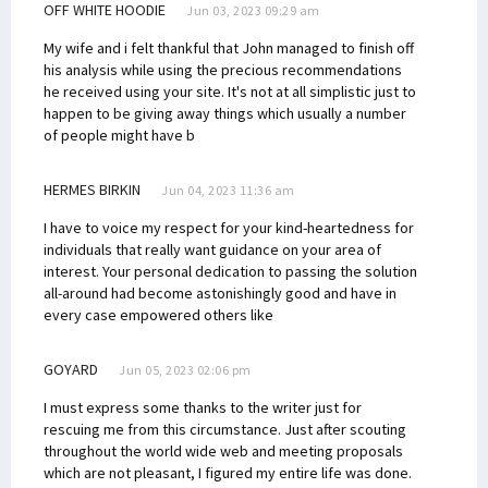
OFF WHITE HOODIE
Jun 03, 2023 09:29 am
My wife and i felt thankful that John managed to finish off
his analysis while using the precious recommendations
he received using your site. It's not at all simplistic just to
happen to be giving away things which usually a number
of people might have b
HERMES BIRKIN
Jun 04, 2023 11:36 am
I have to voice my respect for your kind-heartedness for
individuals that really want guidance on your area of
interest. Your personal dedication to passing the solution
all-around had become astonishingly good and have in
every case empowered others like
GOYARD
Jun 05, 2023 02:06 pm
I must express some thanks to the writer just for
rescuing me from this circumstance. Just after scouting
throughout the world wide web and meeting proposals
which are not pleasant, I figured my entire life was done.