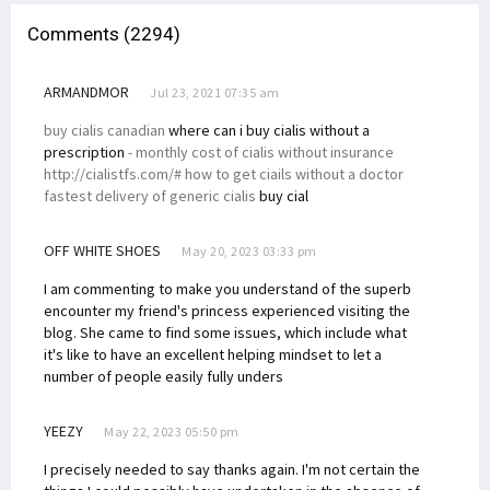
Comments (2294)
ARMANDMOR
Jul 23, 2021 07:35 am
buy cialis canadian
where can i buy cialis without a
prescription
- monthly cost of cialis without insurance
http://cialistfs.com/# how to get ciails without a doctor
fastest delivery of generic cialis
buy cial
OFF WHITE SHOES
May 20, 2023 03:33 pm
I am commenting to make you understand of the superb
encounter my friend's princess experienced visiting the
blog. She came to find some issues, which include what
it's like to have an excellent helping mindset to let a
number of people easily fully unders
YEEZY
May 22, 2023 05:50 pm
I precisely needed to say thanks again. I'm not certain the