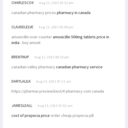
CHARLESCOX
Aug 12, 2023 03:32 pm
canadian pharmacy prices
pharmacy in canada
CLAUDELELVE
Aug 12, 2023 05:08 pm
amoxicillin over counter
amoxicillin 500mg tablets price in
india
- buy amoxil
BRENTNUP
Aug 12, 2023 08:10 pm
canadian valley pharmacy
canadian pharmacy service
DARYLALILK
Aug 13, 2023 07:21 am
https://pharmacyreview.best/# pharmacy com canada
JAMESLEALL
Aug 13, 2023 07:42 am
cost of propecia price
order cheap propecia pill