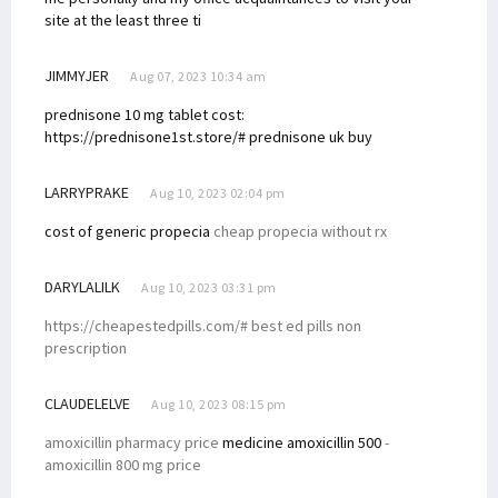
site at the least three ti
JIMMYJER
Aug 07, 2023 10:34 am
prednisone 10 mg tablet cost:
https://prednisone1st.store/# prednisone uk buy
LARRYPRAKE
Aug 10, 2023 02:04 pm
cost of generic propecia
cheap propecia without rx
DARYLALILK
Aug 10, 2023 03:31 pm
https://cheapestedpills.com/# best ed pills non
prescription
CLAUDELELVE
Aug 10, 2023 08:15 pm
amoxicillin pharmacy price
medicine amoxicillin 500
-
amoxicillin 800 mg price