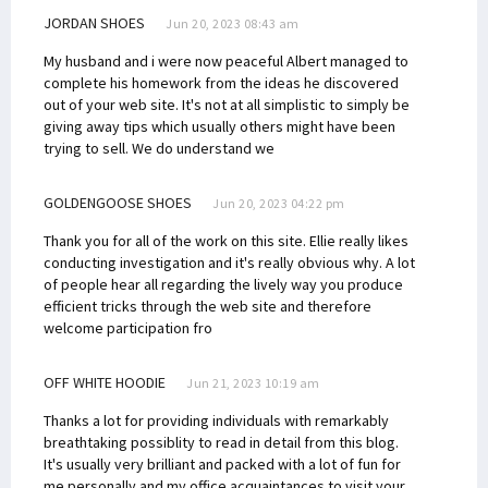
JORDAN SHOES
Jun 20, 2023 08:43 am
My husband and i were now peaceful Albert managed to
complete his homework from the ideas he discovered
out of your web site. It's not at all simplistic to simply be
giving away tips which usually others might have been
trying to sell. We do understand we
GOLDENGOOSE SHOES
Jun 20, 2023 04:22 pm
Thank you for all of the work on this site. Ellie really likes
conducting investigation and it's really obvious why. A lot
of people hear all regarding the lively way you produce
efficient tricks through the web site and therefore
welcome participation fro
OFF WHITE HOODIE
Jun 21, 2023 10:19 am
Thanks a lot for providing individuals with remarkably
breathtaking possiblity to read in detail from this blog.
It's usually very brilliant and packed with a lot of fun for
me personally and my office acquaintances to visit your