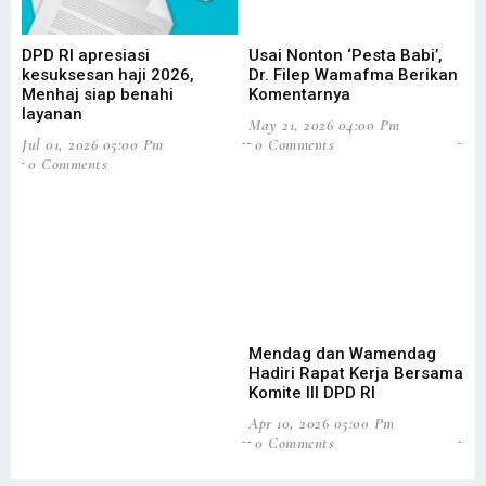
DPD RI apresiasi
Usai Nonton ‘Pesta Babi’,
DP
kesuksesan haji 2026,
Dr. Filep Wamafma Berikan
Pe
Menhaj siap benahi
Komentarnya
Da
layanan
May 21, 2026 04:00 Pm
Apr
Jul 01, 2026 05:00 Pm
0 Comments
0
0 Comments
Mendag dan Wamendag
Do
Hadiri Rapat Kerja Bersama
Pa
Komite III DPD RI
Ek
Apr 10, 2026 05:00 Pm
Jan
0 Comments
0