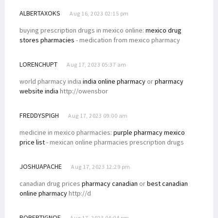
ALBERTAXOKS
Aug 16, 2023 02:15 pm
buying prescription drugs in mexico online:
mexico drug
stores pharmacies
- medication from mexico pharmacy
LORENCHUPT
Aug 17, 2023 05:37 am
world pharmacy india
india online pharmacy
or
pharmacy
website india
http://owensbor
FREDDYSPIGH
Aug 17, 2023 09:00 am
medicine in mexico pharmacies:
purple pharmacy mexico
price list
- mexican online pharmacies prescription drugs
JOSHUAPACHE
Aug 17, 2023 12:29 pm
canadian drug prices
pharmacy canadian
or
best canadian
online pharmacy
http://d
ROBERTIGNOF
Aug 17, 2023 04:04 pm