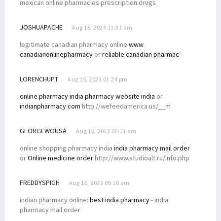
mexican online pharmacies prescription drugs
JOSHUAPACHE
Aug 15, 2023 11:31 am
legitimate canadian pharmacy online
www
canadianonlinepharmacy
or
reliable canadian pharmac
LORENCHUPT
Aug 15, 2023 01:24 pm
online pharmacy india
pharmacy website india
or
indianpharmacy com
http://wefeedamerica.us/__m
GEORGEWOUSA
Aug 16, 2023 06:11 am
online shopping pharmacy india
india pharmacy mail order
or
Online medicine order
http://www.studioalt.ru/info.php
FREDDYSPIGH
Aug 16, 2023 09:10 am
indian pharmacy online:
best india pharmacy
- india
pharmacy mail order