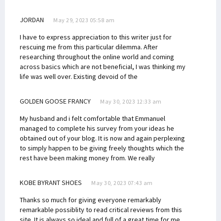
JORDAN
May 29, 2023 05:58 am
I have to express appreciation to this writer just for
rescuing me from this particular dilemma. After
researching throughout the online world and coming
across basics which are not beneficial, I was thinking my
life was well over. Existing devoid of the
GOLDEN GOOSE FRANCY
May 30, 2023 12:33 am
My husband and i felt comfortable that Emmanuel
managed to complete his survey from your ideas he
obtained out of your blog. It is now and again perplexing
to simply happen to be giving freely thoughts which the
rest have been making money from. We really
KOBE BYRANT SHOES
May 30, 2023 07:43 am
Thanks so much for giving everyone remarkably
remarkable possiblity to read critical reviews from this
site. It is always so ideal and full of a great time for me