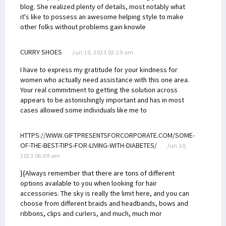
blog. She realized plenty of details, most notably what
it's like to possess an awesome helping style to make
other folks without problems gain knowle
CURRY SHOES
Jun 10, 2023 02:29 am
I have to express my gratitude for your kindness for
women who actually need assistance with this one area.
Your real commitment to getting the solution across
appears to be astonishingly important and has in most
cases allowed some individuals like me to
HTTPS://WWW.GIFTPRESENTSFORCORPORATE.COM/SOME-
OF-THE-BEST-TIPS-FOR-LIVING-WITH-DIABETES/
Jun 10,
2023 06:09 am
}{Always remember that there are tons of different
options available to you when looking for hair
accessories. The sky is really the limit here, and you can
choose from different braids and headbands, bows and
ribbons, clips and curlers, and much, much mor