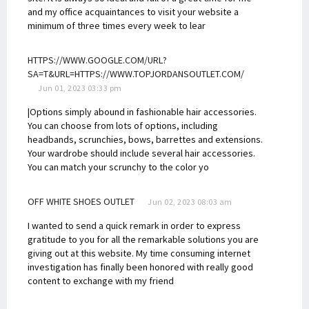
and my office acquaintances to visit your website a
minimum of three times every week to lear
HTTPS://WWW.GOOGLE.COM/URL?
SA=T&URL=HTTPS://WWW.TOPJORDANSOUTLET.COM/
Jun 01, 2023 03:33 pm
|Options simply abound in fashionable hair accessories.
You can choose from lots of options, including
headbands, scrunchies, bows, barrettes and extensions.
Your wardrobe should include several hair accessories.
You can match your scrunchy to the color yo
OFF WHITE SHOES OUTLET
Jun 02, 2023 08:03 am
I wanted to send a quick remark in order to express
gratitude to you for all the remarkable solutions you are
giving out at this website. My time consuming internet
investigation has finally been honored with really good
content to exchange with my friend