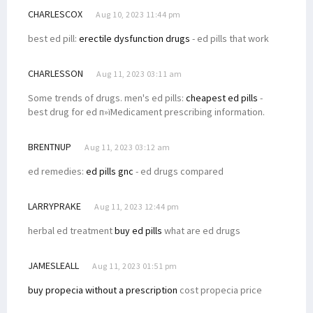
CHARLESCOX
Aug 10, 2023 11:44 pm
best ed pill:
erectile dysfunction drugs
- ed pills that work
CHARLESSON
Aug 11, 2023 03:11 am
Some trends of drugs. men's ed pills:
cheapest ed pills
-
best drug for ed п»їMedicament prescribing information.
BRENTNUP
Aug 11, 2023 03:12 am
ed remedies:
ed pills gnc
- ed drugs compared
LARRYPRAKE
Aug 11, 2023 12:44 pm
herbal ed treatment
buy ed pills
what are ed drugs
JAMESLEALL
Aug 11, 2023 01:51 pm
buy propecia without a prescription
cost propecia price