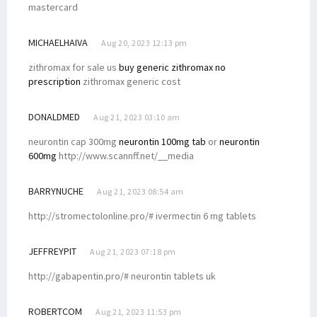
mastercard
MICHAELHAIVA
Aug 20, 2023 12:13 pm
zithromax for sale us
buy generic zithromax no
prescription
zithromax generic cost
DONALDMED
Aug 21, 2023 03:10 am
neurontin cap 300mg
neurontin 100mg tab
or
neurontin
600mg
http://www.scannff.net/__media
BARRYNUCHE
Aug 21, 2023 08:54 am
http://stromectolonline.pro/# ivermectin 6 mg tablets
JEFFREYPIT
Aug 21, 2023 07:18 pm
http://gabapentin.pro/# neurontin tablets uk
ROBERTCOM
Aug 21, 2023 11:53 pm