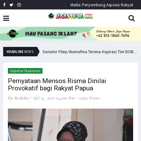
Media Penyambung Aspirasi Rakyat
Pemuda PNG Deklarasi Dukungan untuk Papua Barat Lawan TNI/Polri
Senator Filep Wamafma Terima Aspirasi Tim DOB Manokwari Barat
HEADLINE
NEWS
Seputar Nasional
Pernyataan Mensos Risma Dinilai
Provokatif bagi Rakyat Papua
By Redaksi
Jul 15, 2021 04:00 Pm
11263 Views