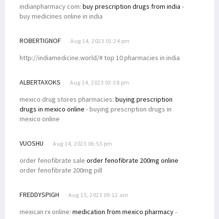
indianpharmacy com:
buy prescription drugs from india
-
buy medicines online in india
ROBERTIGNOF
Aug 14, 2023 01:24 pm
http://indiamedicine.world/# top 10 pharmacies in india
ALBERTAXOKS
Aug 14, 2023 03:38 pm
mexico drug stores pharmacies:
buying prescription
drugs in mexico online
- buying prescription drugs in
mexico online
VUOSHU
Aug 14, 2023 06:53 pm
order fenofibrate sale
order fenofibrate 200mg online
order fenofibrate 200mg pill
FREDDYSPIGH
Aug 15, 2023 09:12 am
mexican rx online:
medication from mexico pharmacy
-