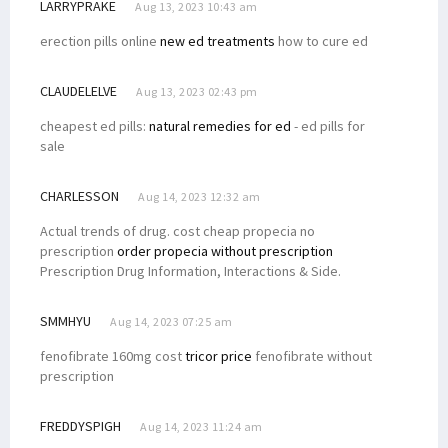
LARRYPRAKE
Aug 13, 2023 10:43 am
erection pills online
new ed treatments
how to cure ed
CLAUDELELVE
Aug 13, 2023 02:43 pm
cheapest ed pills:
natural remedies for ed
- ed pills for
sale
CHARLESSON
Aug 14, 2023 12:32 am
Actual trends of drug. cost cheap propecia no
prescription
order propecia without prescription
Prescription Drug Information, Interactions & Side.
SMMHYU
Aug 14, 2023 07:25 am
fenofibrate 160mg cost
tricor price
fenofibrate without
prescription
FREDDYSPIGH
Aug 14, 2023 11:24 am