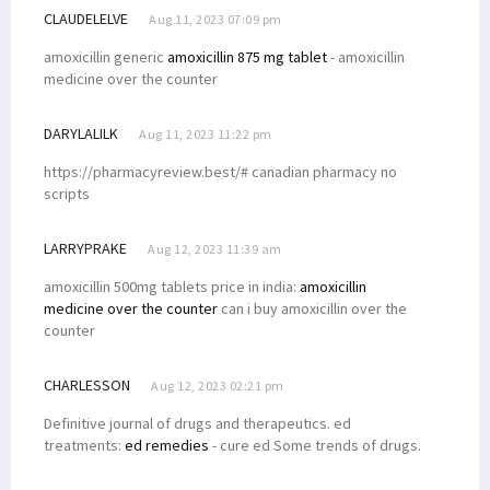
CLAUDELELVE
Aug 11, 2023 07:09 pm
amoxicillin generic
amoxicillin 875 mg tablet
- amoxicillin
medicine over the counter
DARYLALILK
Aug 11, 2023 11:22 pm
https://pharmacyreview.best/# canadian pharmacy no
scripts
LARRYPRAKE
Aug 12, 2023 11:39 am
amoxicillin 500mg tablets price in india:
amoxicillin
medicine over the counter
can i buy amoxicillin over the
counter
CHARLESSON
Aug 12, 2023 02:21 pm
Definitive journal of drugs and therapeutics. ed
treatments:
ed remedies
- cure ed Some trends of drugs.