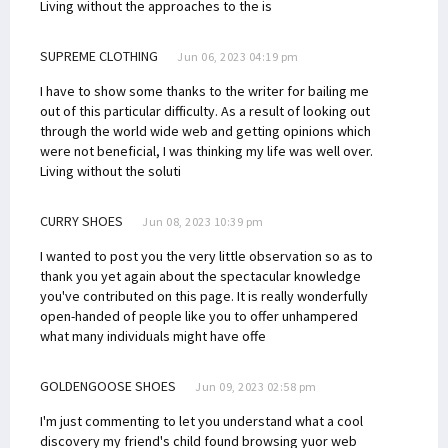
Living without the approaches to the is
SUPREME CLOTHING
Jun 06, 2023 04:19 pm
I have to show some thanks to the writer for bailing me
out of this particular difficulty. As a result of looking out
through the world wide web and getting opinions which
were not beneficial, I was thinking my life was well over.
Living without the soluti
CURRY SHOES
Jun 08, 2023 10:39 pm
I wanted to post you the very little observation so as to
thank you yet again about the spectacular knowledge
you've contributed on this page. It is really wonderfully
open-handed of people like you to offer unhampered
what many individuals might have offe
GOLDENGOOSE SHOES
Jun 09, 2023 02:58 pm
I'm just commenting to let you understand what a cool
discovery my friend's child found browsing yuor web