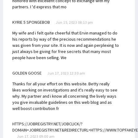
honored with excellent concept to exchange with my
partners. I 'd express that mo
KYRIE 5 SPONGEBOB
Jun 15, 2023 08:13 pm
My wife and i felt quite cheerful that Ervin managed to do
his reports by way of the precious recommendations he
was given from your site. It is now and again perplexing to
just always be giving for free secrets that many most
people have been selling. We
GOLDEN GOOSE
Jun 17, 2023 12:30 am
Thanks for all your effort on this website. Betty really
likes working on investigations and it's really easy to see
why. My partner and i know all concerning the lively ways
you give invaluable guidelines on this web blog and as
well boost contribution fr
HTTPS://JOBREGISTRY.NET/JOBCLICK/?
DOMAIN=JOBREGISTRY.NET&REDIRECTURL=HTTPS://WWW.TOPFAKEY
Jun 17, 2023 09:00 am