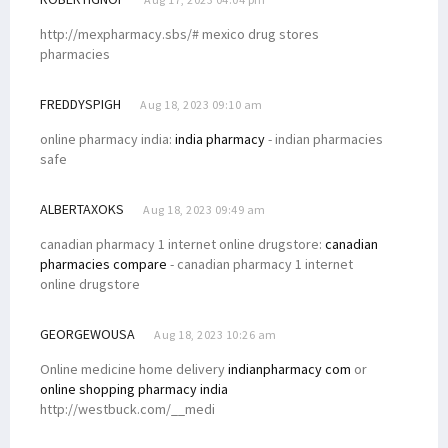
http://mexpharmacy.sbs/# mexico drug stores
pharmacies
FREDDYSPIGH
Aug 18, 2023 09:10 am
online pharmacy india:
india pharmacy
- indian pharmacies
safe
ALBERTAXOKS
Aug 18, 2023 09:49 am
canadian pharmacy 1 internet online drugstore:
canadian
pharmacies compare
- canadian pharmacy 1 internet
online drugstore
GEORGEWOUSA
Aug 18, 2023 10:26 am
Online medicine home delivery
indianpharmacy com
or
online shopping pharmacy india
http://westbuck.com/__medi