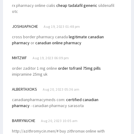
rx pharmacy online cialis
cheap tadalafil generic
sildenafil
otc
JOSHUAPACHE
Aug 19, 2023 01:48 pm
cross border pharmacy canada
legitimate canadian
pharmacy
or
canadian online pharmacy
MHTZWF
Aug 19, 2023 06:09 pm
order zaditor 1 mg online
order tofranil 75mg pills
imipramine 25mg uk
ALBERTAXOKS
Aug 20, 2023 05:36 am
canadianpharmacymeds com:
certified canadian
pharmacy
- canadian pharmacy sarasota
BARRYNUCHE
Aug 20, 2023 10:05 am
http://azithromycin.men/# buy zithromax online with