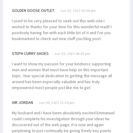
GOLDEN GOOSE OUTLET
Jun 03, 2023 03:00 pm
I used to be very pleased to seek out this web-site.I
wished to thanks for your time for this wonderful read!! I
positively having fun with each little bit of it and I've you
bookmarked to check out new stuff you blog post.
STEPH CURRY SHOES
Jun 03, 2023 08:45 pm
I want to show my passion for your kindness supporting
men and women that must have help on this important
topic. Your special dedication to getting the message all
around has been especially valuable and has truly
empowered most people just like me to get
AIR JORDAN
Jun 04, 2023 11:10 pm
My husband and i have been absolutely excited Emmanuel
could complete his investigation through your ideas he
discovered out of the web page. It is now and again
perplexing to just continually be giving freely key points