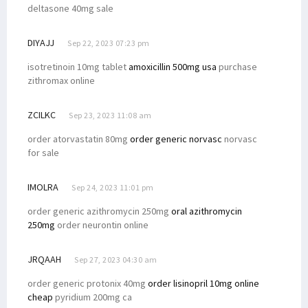
deltasone 40mg sale
DIYAJJ
Sep 22, 2023 07:23 pm
isotretinoin 10mg tablet
amoxicillin 500mg usa
purchase
zithromax online
ZCILKC
Sep 23, 2023 11:08 am
order atorvastatin 80mg
order generic norvasc
norvasc
for sale
IMOLRA
Sep 24, 2023 11:01 pm
order generic azithromycin 250mg
oral azithromycin
250mg
order neurontin online
JRQAAH
Sep 27, 2023 04:30 am
order generic protonix 40mg
order lisinopril 10mg online
cheap
pyridium 200mg ca