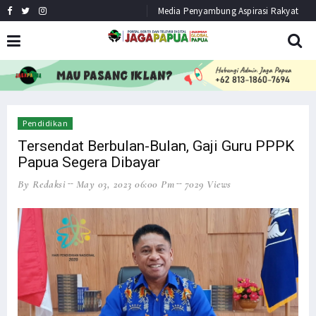
Media Penyambung Aspirasi Rakyat
HEADLINE
NEWS
Pendidikan
Tersendat Berbulan-Bulan, Gaji Guru PPPK
Papua Segera Dibayar
By Redaksi
May 03, 2023 06:00 Pm
7029 Views