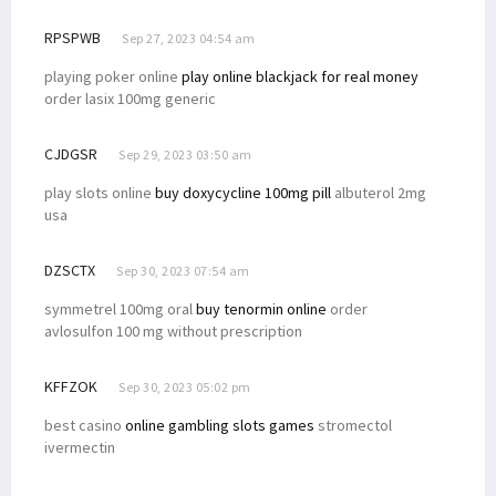
RPSPWB
Sep 27, 2023 04:54 am
playing poker online
play online blackjack for real money
order lasix 100mg generic
CJDGSR
Sep 29, 2023 03:50 am
play slots online
buy doxycycline 100mg pill
albuterol 2mg
usa
DZSCTX
Sep 30, 2023 07:54 am
symmetrel 100mg oral
buy tenormin online
order
avlosulfon 100 mg without prescription
KFFZOK
Sep 30, 2023 05:02 pm
best casino
online gambling slots games
stromectol
ivermectin