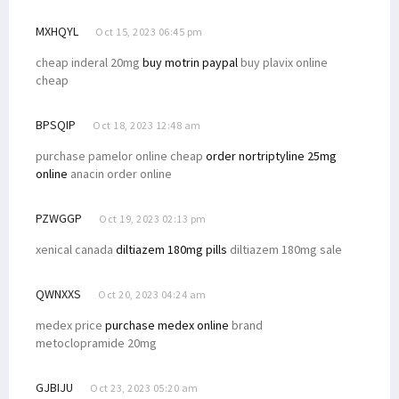
MXHQYL
Oct 15, 2023 06:45 pm
cheap inderal 20mg
buy motrin paypal
buy plavix online
cheap
BPSQIP
Oct 18, 2023 12:48 am
purchase pamelor online cheap
order nortriptyline 25mg
online
anacin order online
PZWGGP
Oct 19, 2023 02:13 pm
xenical canada
diltiazem 180mg pills
diltiazem 180mg sale
QWNXXS
Oct 20, 2023 04:24 am
medex price
purchase medex online
brand
metoclopramide 20mg
GJBIJU
Oct 23, 2023 05:20 am