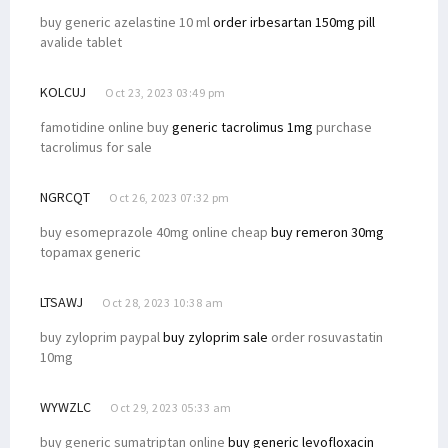
buy generic azelastine 10 ml
order irbesartan 150mg pill
avalide tablet
KOLCUJ
Oct 23, 2023 03:49 pm
famotidine online buy
generic tacrolimus 1mg
purchase
tacrolimus for sale
NGRCQT
Oct 26, 2023 07:32 pm
buy esomeprazole 40mg online cheap
buy remeron 30mg
topamax generic
LTSAWJ
Oct 28, 2023 10:38 am
buy zyloprim paypal
buy zyloprim sale
order rosuvastatin
10mg
WYWZLC
Oct 29, 2023 05:33 am
buy generic sumatriptan online
buy generic levofloxacin