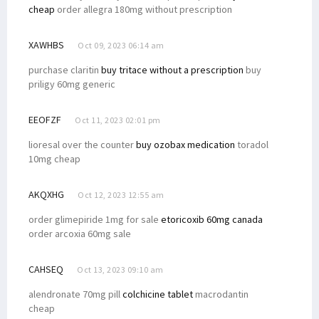
cheap
order allegra 180mg without prescription
XAWHBS
Oct 09, 2023 06:14 am
purchase claritin
buy tritace without a prescription
buy
priligy 60mg generic
EEOFZF
Oct 11, 2023 02:01 pm
lioresal over the counter
buy ozobax medication
toradol
10mg cheap
AKQXHG
Oct 12, 2023 12:55 am
order glimepiride 1mg for sale
etoricoxib 60mg canada
order arcoxia 60mg sale
CAHSEQ
Oct 13, 2023 09:10 am
alendronate 70mg pill
colchicine tablet
macrodantin
cheap