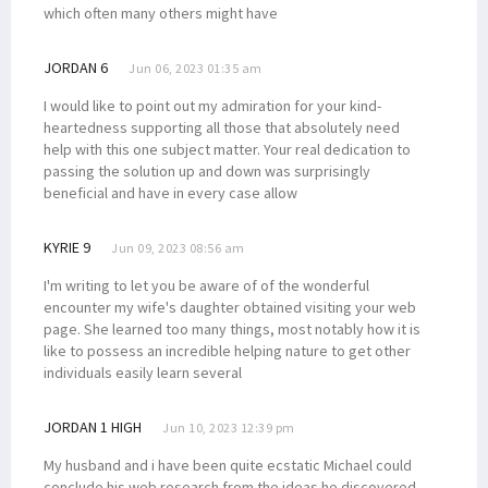
which often many others might have
JORDAN 6
Jun 06, 2023 01:35 am
I would like to point out my admiration for your kind-
heartedness supporting all those that absolutely need
help with this one subject matter. Your real dedication to
passing the solution up and down was surprisingly
beneficial and have in every case allow
KYRIE 9
Jun 09, 2023 08:56 am
I'm writing to let you be aware of of the wonderful
encounter my wife's daughter obtained visiting your web
page. She learned too many things, most notably how it is
like to possess an incredible helping nature to get other
individuals easily learn several
JORDAN 1 HIGH
Jun 10, 2023 12:39 pm
My husband and i have been quite ecstatic Michael could
conclude his web research from the ideas he discovered