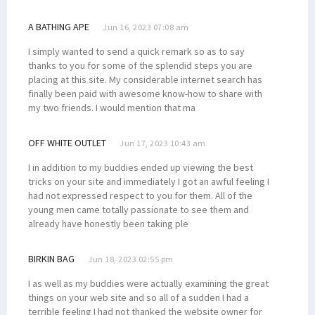
A BATHING APE
Jun 16, 2023 07:08 am
I simply wanted to send a quick remark so as to say
thanks to you for some of the splendid steps you are
placing at this site. My considerable internet search has
finally been paid with awesome know-how to share with
my two friends. I would mention that ma
OFF WHITE OUTLET
Jun 17, 2023 10:43 am
I in addition to my buddies ended up viewing the best
tricks on your site and immediately I got an awful feeling I
had not expressed respect to you for them. All of the
young men came totally passionate to see them and
already have honestly been taking ple
BIRKIN BAG
Jun 18, 2023 02:55 pm
I as well as my buddies were actually examining the great
things on your web site and so all of a sudden I had a
terrible feeling I had not thanked the website owner for