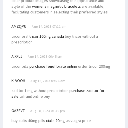
clear product images showcasing the appearance and
style of the
womens magnetic bracelets
are available,
facilitating customers in selecting their preferred styles.
AMZQPU
Aug 14, 2023 07:11 am
tricor oral
tricor 160mg canada
buy tricor without a
prescription
AIXFLJ
Aug 14, 2023 06:45 pm
tricor pills
purchase fenofibrate online
order tricor 200mg
KLVOOH
Aug 18, 2023 09:26 am
zaditor 1 mg without prescription
purchase zaditor for
sale
tofranil online buy
GAZFVZ
Aug 18, 2023 04:49 pm
buy cialis 40mg pills
cialis 20mg us
viagra price