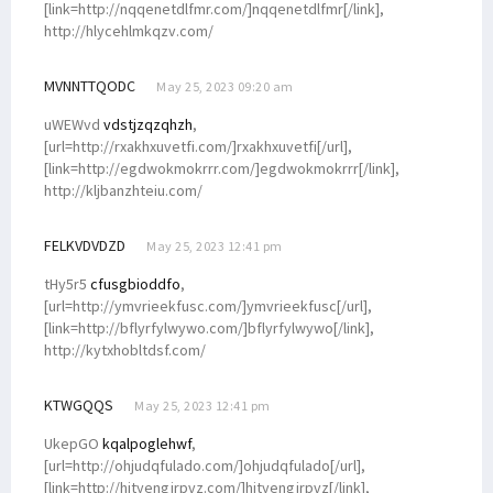
[link=http://nqqenetdlfmr.com/]nqqenetdlfmr[/link],
http://hlycehlmkqzv.com/
MVNNTTQODC
May 25, 2023 09:20 am
uWEWvd
vdstjzqzqhzh
,
[url=http://rxakhxuvetfi.com/]rxakhxuvetfi[/url],
[link=http://egdwokmokrrr.com/]egdwokmokrrr[/link],
http://kljbanzhteiu.com/
FELKVDVDZD
May 25, 2023 12:41 pm
tHy5r5
cfusgbioddfo
,
[url=http://ymvrieekfusc.com/]ymvrieekfusc[/url],
[link=http://bflyrfylwywo.com/]bflyrfylwywo[/link],
http://kytxhobltdsf.com/
KTWGQQS
May 25, 2023 12:41 pm
UkepGO
kqalpoglehwf
,
[url=http://ohjudqfulado.com/]ohjudqfulado[/url],
[link=http://hjtyengjrpvz.com/]hjtyengjrpvz[/link],