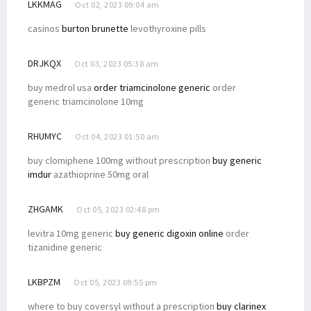
LKKMAG
Oct 02, 2023 09:04 am
casinos
burton brunette
levothyroxine pills
DRJKQX
Oct 03, 2023 05:38 am
buy medrol usa
order triamcinolone generic
order
generic triamcinolone 10mg
RHUMYC
Oct 04, 2023 01:50 am
buy clomiphene 100mg without prescription
buy generic
imdur
azathioprine 50mg oral
ZHGAMK
Oct 05, 2023 02:48 pm
levitra 10mg generic
buy generic digoxin online
order
tizanidine generic
LKBPZM
Oct 05, 2023 09:55 pm
where to buy coversyl without a prescription
buy clarinex