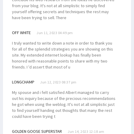
from your blog. It's not at all simplistic to simply find
yourself offering secrets and techniques the rest may
have been trying to sell. There
OFF WHITE
Jun 11, 2023 04:49 pm
I truly wanted to write down a note in order to thank you
for all of the splendid strategies you are showing on this
site. My extended internet lookup has finally been
honored with reasonable points to share with my two
friends. I 'd assert that most of u
LONGCHAMP
Jun 12, 2023 08:37 pm
My spouse and i felt satisfied Albert managed to carry
out his inquiry because of the precious recommendations
he got when using the weblog. It's not at all simplistic just
to find yourself handing out thoughts that many the rest
could have been trying t
GOLDEN GOOSE SUPERSTAR
Jun 14, 2023 12:18 am