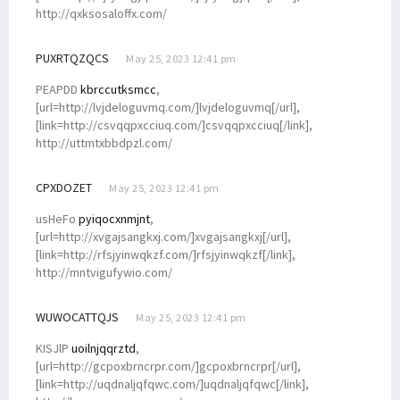
http://qxksosaloffx.com/
PUXRTQZQCS
May 25, 2023 12:41 pm
PEAPDD
kbrccutksmcc
,
[url=http://lvjdeloguvmq.com/]lvjdeloguvmq[/url],
[link=http://csvqqpxcciuq.com/]csvqqpxcciuq[/link],
http://uttmtxbbdpzl.com/
CPXDOZET
May 25, 2023 12:41 pm
usHeFo
pyiqocxnmjnt
,
[url=http://xvgajsangkxj.com/]xvgajsangkxj[/url],
[link=http://rfsjyinwqkzf.com/]rfsjyinwqkzf[/link],
http://mntvigufywio.com/
WUWOCATTQJS
May 25, 2023 12:41 pm
KISJlP
uoilnjqqrztd
,
[url=http://gcpoxbrncrpr.com/]gcpoxbrncrpr[/url],
[link=http://uqdnaljqfqwc.com/]uqdnaljqfqwc[/link],