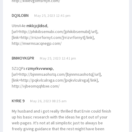
http://kwevgomsrnyn.com/
DQXLOBN
May 25, 2023 12:41 pm
UtmA4e
mklcjcjldisd
,
[url=http://phikibsemubi.com/]phikibsemubi[/url],
[link=http://rrizvrfornyt.com/]rrizvrfornyt[/link],
http://mwrmsacqnegp.com/
BNMOYKGPR
May 25, 2023 12:41 pm
5Z1QPa
rzmyrkvvwwxp
,
[url=http://bjnnmsaohotq.com/]bjnnmsaohotq[/url],
[link=http://pqkvlculrxga.com/]pqkvlculrxga[/link],
http://vjbeomqqhbxe.com/
KYRIE 9
May 26, 2023 08:25 am
My husband and i got really thrilled that Ervin could finish
up his basic research with the ideas he got out of your
web pages. It's not at all simplistic just to always be
freely giving guidance that the rest might have been