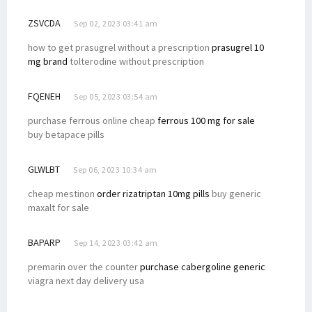
ZSVCDA
Sep 02, 2023 03:41 am
how to get prasugrel without a prescription
prasugrel 10
mg brand
tolterodine without prescription
FQENEH
Sep 05, 2023 03:54 am
purchase ferrous online cheap
ferrous 100 mg for sale
buy betapace pills
GLWLBT
Sep 06, 2023 10:34 am
cheap mestinon
order rizatriptan 10mg pills
buy generic
maxalt for sale
BAPARP
Sep 14, 2023 03:42 am
premarin over the counter
purchase cabergoline generic
viagra next day delivery usa