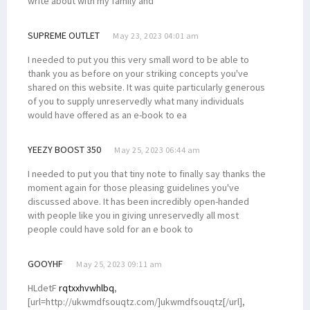
write about with my family and
SUPREME OUTLET
May 23, 2023 04:01 am
I needed to put you this very small word to be able to
thank you as before on your striking concepts you've
shared on this website. It was quite particularly generous
of you to supply unreservedly what many individuals
would have offered as an e-book to ea
YEEZY BOOST 350
May 25, 2023 06:44 am
I needed to put you that tiny note to finally say thanks the
moment again for those pleasing guidelines you've
discussed above. It has been incredibly open-handed
with people like you in giving unreservedly all most
people could have sold for an e book to
GOOYHF
May 25, 2023 09:11 am
HLdetF
rqtxxhvwhlbq
,
[url=http://ukwmdfsouqtz.com/]ukwmdfsouqtz[/url],