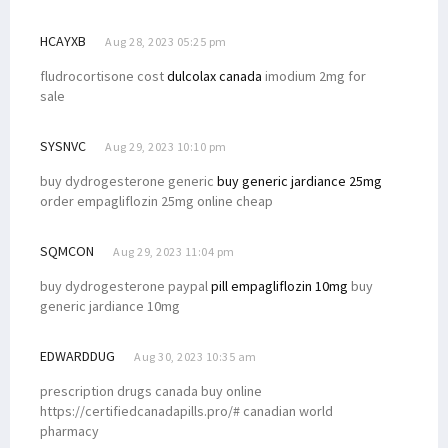
HCAYXB
Aug 28, 2023 05:25 pm
fludrocortisone cost
dulcolax canada
imodium 2mg for
sale
SYSNVC
Aug 29, 2023 10:10 pm
buy dydrogesterone generic
buy generic jardiance 25mg
order empagliflozin 25mg online cheap
SQMCON
Aug 29, 2023 11:04 pm
buy dydrogesterone paypal
pill empagliflozin 10mg
buy
generic jardiance 10mg
EDWARDDUG
Aug 30, 2023 10:35 am
prescription drugs canada buy online
https://certifiedcanadapills.pro/# canadian world
pharmacy