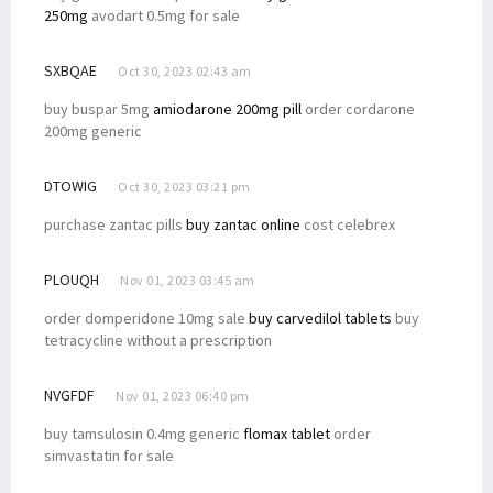
250mg
avodart 0.5mg for sale
SXBQAE
Oct 30, 2023 02:43 am
buy buspar 5mg
amiodarone 200mg pill
order cordarone
200mg generic
DTOWIG
Oct 30, 2023 03:21 pm
purchase zantac pills
buy zantac online
cost celebrex
PLOUQH
Nov 01, 2023 03:45 am
order domperidone 10mg sale
buy carvedilol tablets
buy
tetracycline without a prescription
NVGFDF
Nov 01, 2023 06:40 pm
buy tamsulosin 0.4mg generic
flomax tablet
order
simvastatin for sale