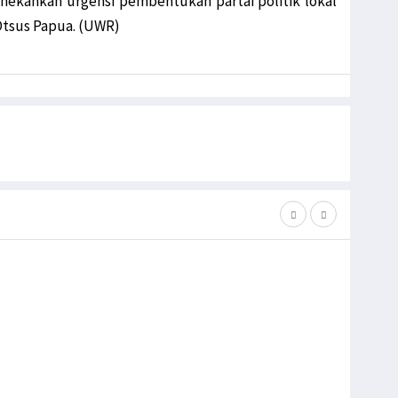
enekankan urgensi pembentukan partai politik lokal
Otsus Papua. (UWR)