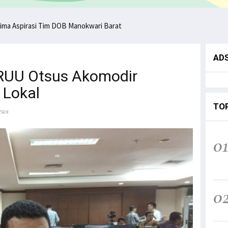
ima Aspirasi Tim DOB Manokwari Barat
AD
 RUU Otsus Akomodir
 Lokal
TO
ews
0
0