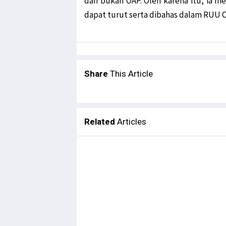
dan bukan OAP. Oleh karena itu, ia m
dapat turut serta dibahas dalam RUU 
Share
This Article
Related
Articles