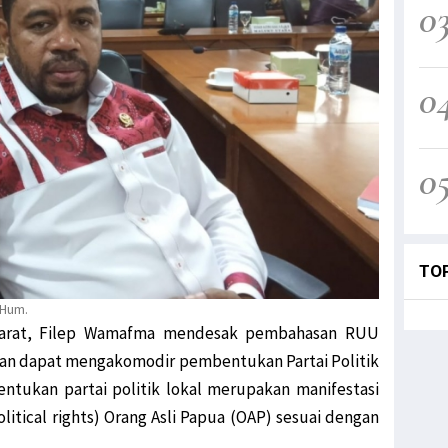
0
0
0
TO
.Hum.
Barat, Filep Wamafma mendesak pembahasan RUU
alan dapat mengakomodir pembentukan Partai Politik
ntukan partai politik lokal merupakan manifestasi
olitical rights) Orang Asli Papua (OAP) sesuai dengan