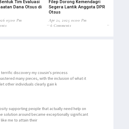
Bentuk Tim Evaluasi
Filep Dorong Kemendagri
Filep Tol
aatan Dana Otsus di
Segera Lantik Anggota DPR
Papua Mas
Otsus
Anggara
2026 03:00 Pm
Apr 21, 2025 01:00 Pm
Mar 24, 20
ents
6 Comments
5 Commen
terrific discovery my cousin's princess
stered many pieces, with the inclusion of what it
et other individuals clearly gain k
osity supporting people that actually need help on
he solution around became exceptionally significant
ike me to attain their