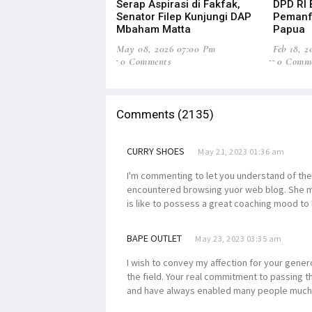
Serap Aspirasi di Fakfak,
DPD RI 
Senator Filep Kunjungi DAP
Pemanf
Mbaham Matta
Papua
May 08, 2026 07:00 Pm
Feb 18, 
0 Comments
0 Comm
Comments (2135)
CURRY SHOES
May 21, 2023 01:36 am
I'm commenting to let you understand of the 
encountered browsing yuor web blog. She ma
is like to possess a great coaching mood to l
BAPE OUTLET
May 23, 2023 03:35 am
I wish to convey my affection for your gener
the field. Your real commitment to passing t
and have always enabled many people much l