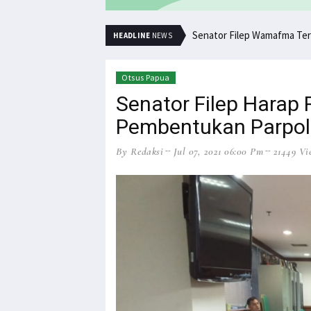
Senator Filep Wamafma Ter
HEADLINE
NEWS
Otsus Papua
Senator Filep Harap
Pembentukan Parpol
By Redaksi
Jul 07, 2021 06:00 Pm
21449 Vi