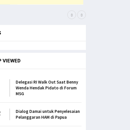
Pemuda PNG Deklarasi D
S
P VIEWED
1
Delegasi RI Walk Out Saat Benny
Wenda Hendak Pidato di Forum
MSG
2
Dialog Damai untuk Penyelesaian
Pelanggaran HAM di Papua