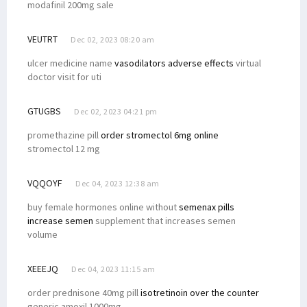
modafinil 200mg sale
VEUTRT
Dec 02, 2023 08:20 am
ulcer medicine name
vasodilators adverse effects
virtual
doctor visit for uti
GTUGBS
Dec 02, 2023 04:21 pm
promethazine pill
order stromectol 6mg online
stromectol 12 mg
VQQOYF
Dec 04, 2023 12:38 am
buy female hormones online without
semenax pills
increase semen
supplement that increases semen
volume
XEEEJQ
Dec 04, 2023 11:15 am
order prednisone 40mg pill
isotretinoin over the counter
generic amoxil 1000mg