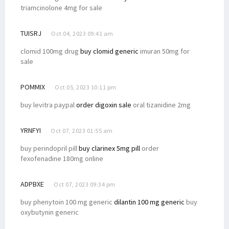
triamcinolone 4mg for sale
TUISRJ
Oct 04, 2023 09:41 am
clomid 100mg drug
buy clomid generic
imuran 50mg for
sale
POMMIX
Oct 05, 2023 10:11 pm
buy levitra paypal
order digoxin sale
oral tizanidine 2mg
YRNFYI
Oct 07, 2023 01:55 am
buy perindopril pill
buy clarinex 5mg pill
order
fexofenadine 180mg online
ADPBXE
Oct 07, 2023 09:34 pm
buy phenytoin 100 mg generic
dilantin 100 mg generic
buy
oxybutynin generic