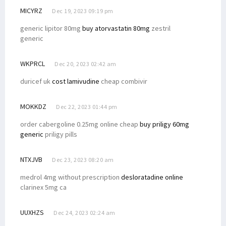
MICYRZ
Dec 19, 2023 09:19 pm
generic lipitor 80mg
buy atorvastatin 80mg
zestril
generic
WKPRCL
Dec 20, 2023 02:42 am
duricef uk
cost lamivudine
cheap combivir
MOKKDZ
Dec 22, 2023 01:44 pm
order cabergoline 0.25mg online cheap
buy priligy 60mg
generic
priligy pills
NTXJVB
Dec 23, 2023 08:20 am
medrol 4mg without prescription
desloratadine online
clarinex 5mg ca
UUXHZS
Dec 24, 2023 02:24 am