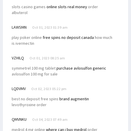
slots casino games
online slots real money
order
albuterol
LAWSMN
Oct 01, 2023 01:39 am
play poker online
free spins no deposit canada
how much
is ivermectin
VZHILQ
Oct 01, 2023 08:25 am
symmetrel 100 mg tablet
purchase avlosulfon generic
avlosulfon 100 mg for sale
LQDVMV
Oct 02, 2023 05:22 pm
best no deposit free spins
brand augmentin
levothyroxine order
QMVNKU
Oct 04, 2023 07:49 am
medrol 4 mg online
where can i buy medrol
order