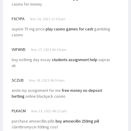
casino for money
FXCYPA
Nov 16, 2023 11:39 pm
aspirin 75 mg price
play casino games for cash
gambling
casino
VVFWVD
Nov 17, 2023 04:54 pm
buy nothing day essay
students assignment help
suprax
uk
SCZLID
Nov 18, 2023 06:34 pm
write my assignment for me
free money no deposit
betting
online blackjack casino
PLKACM
Nov 19, 2023 06:13 pm
purchase amoxicillin pills
buy amoxicillin 250mg pill
clarithromycin 500mg cost