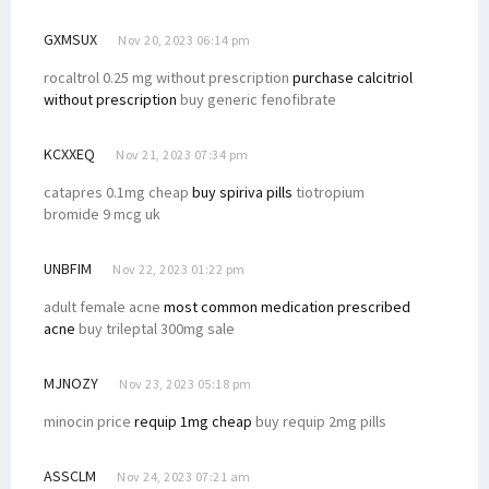
GXMSUX
Nov 20, 2023 06:14 pm
rocaltrol 0.25 mg without prescription
purchase calcitriol
without prescription
buy generic fenofibrate
KCXXEQ
Nov 21, 2023 07:34 pm
catapres 0.1mg cheap
buy spiriva pills
tiotropium
bromide 9 mcg uk
UNBFIM
Nov 22, 2023 01:22 pm
adult female acne
most common medication prescribed
acne
buy trileptal 300mg sale
MJNOZY
Nov 23, 2023 05:18 pm
minocin price
requip 1mg cheap
buy requip 2mg pills
ASSCLM
Nov 24, 2023 07:21 am