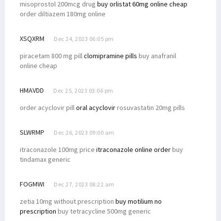
misoprostol 200mcg drug
buy orlistat 60mg online cheap
order diltiazem 180mg online
XSQXRM
Dec 24, 2023 06:05 pm
piracetam 800 mg pill
clomipramine pills
buy anafranil
online cheap
HMAVDD
Dec 25, 2023 03:06 pm
order acyclovir pill
oral acyclovir
rosuvastatin 20mg pills
SLWRMP
Dec 26, 2023 09:00 am
itraconazole 100mg price
itraconazole online order
buy
tindamax generic
FOGMWI
Dec 27, 2023 08:22 am
zetia 10mg without prescription
buy motilium no
prescription
buy tetracycline 500mg generic