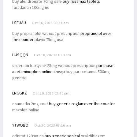
buy alendronate 70mg sale
buy fosamax tablets
furadantin 100mg us
LSFUAU
Oct 16, 2023 06:24 am
buy propranolol without prescription
propranolol over
the counter
plavix 75mg usa
HUSQQN
Oct 18, 2023 11:30 am
order nortriptyline 25mg without prescription
purchase
acetaminophen online cheap
buy paracetamol 500mg
generic
LRGGKZ
Oct 20, 2023 02:35 pm
coumadin 2mg cost
buy generic reglan over the counter
maxolon online
YTWOBO
Oct 20, 2023 03:16 pm
orlistat 120mg ca
buy generic xenical
oral diltiazem