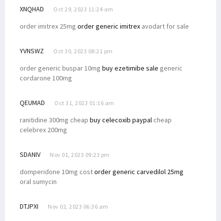
XNQHAD
Oct 29, 2023 11:24 am
order imitrex 25mg
order generic imitrex
avodart for sale
YVNSWZ
Oct 30, 2023 08:21 pm
order generic buspar 10mg
buy ezetimibe sale
generic
cordarone 100mg
QEUMAD
Oct 31, 2023 01:16 am
ranitidine 300mg cheap
buy celecoxib paypal
cheap
celebrex 200mg
SDANIV
Nov 01, 2023 09:23 pm
domperidone 10mg cost
order generic carvedilol 25mg
oral sumycin
DTJPXI
Nov 02, 2023 06:36 am