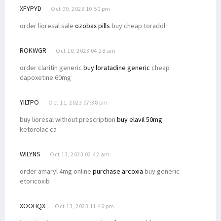
XFYPYD
Oct 09, 2023 10:50 pm
order lioresal sale
ozobax pills
buy cheap toradol
ROKWGR
Oct 10, 2023 04:28 am
order claritin generic
buy loratadine generic
cheap
dapoxetine 60mg
YILTPO
Oct 11, 2023 07:38 pm
buy lioresal without prescription
buy elavil 50mg
ketorolac ca
WILYNS
Oct 13, 2023 02:42 am
order amaryl 4mg online
purchase arcoxia
buy generic
etoricoxib
XOOHQX
Oct 13, 2023 11:46 pm