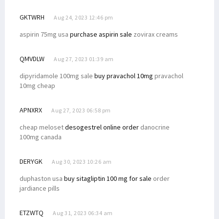
GKTWRH
Aug 24, 2023 12:46 pm
aspirin 75mg usa
purchase aspirin sale
zovirax creams
QMVDLW
Aug 27, 2023 01:39 am
dipyridamole 100mg sale
buy pravachol 10mg
pravachol
10mg cheap
APNXRX
Aug 27, 2023 06:58 pm
cheap meloset
desogestrel online order
danocrine
100mg canada
DERYGK
Aug 30, 2023 10:26 am
duphaston usa
buy sitagliptin 100 mg for sale
order
jardiance pills
ETZWTQ
Aug 31, 2023 06:34 am