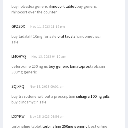
buy nolvadex generic
rhinocort tablet
buy generic
rhinocort over the counter
GPZZDX
Nov 11, 2023 11:19 pm
buy tadalafil 10mg for sale
oral tadalafil
indomethacin
sale
LMOHYQ
Nov 13, 2023 04:10 am
cefuroxime 250mg us
buy generic bimatoprost
robaxin
500mg generic
SQIXFQ
Nov 15, 2023 09:01 am
buy trazodone without a prescription
suhagra 100mg pills
buy clindamycin sale
LXXYKW
Nov 15, 2023 04:54 pm
terbinafine tablet
terbinafine 250mg generic
best online