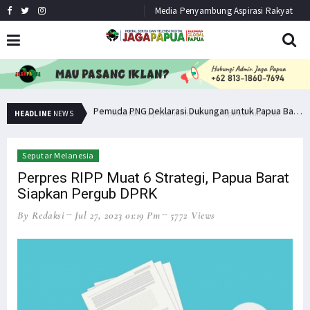
Media Penyambung Aspirasi Rakyat
Senator Filep Wamafma Terima Aspirasi Tim DOB Manokwari Barat
Pemuda PNG Deklarasi Dukungan untuk Papua Barat Lawan TNI/Polri
HEADLINE
NEWS
Seputar Melanesia
Perpres RIPP Muat 6 Strategi, Papua Barat
Siapkan Pergub DPRK
By Redaksi
Jul 27, 2023 01:19 Pm
5772 Views