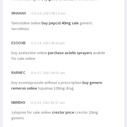
WHAHAH
Oct 24, 2023 08:19 am
famotidine online
buy pepcid 40mg sale
generic
tacrolimus
ESOOXB
Oct 24, 2023 08:36 pm
buy azelastine online
purchase astelin sprayers
avalide
for sale online
RARWFC
Oct 27, 2023 09:02 am
buy esomeprazole without a prescription
buy generic
remeron online
topamax 100mg drug
NBMDHX
Oct 29, 2023 06:57 am
zyloprim for sale online
crestor price
crestor 20mg
generic