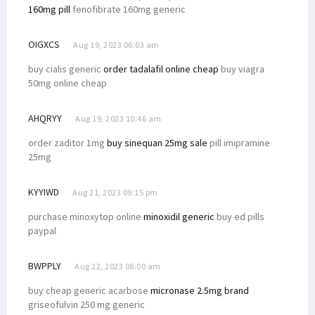
160mg pill
fenofibrate 160mg generic
OIGXCS
Aug 19, 2023 06:03 am
buy cialis generic
order tadalafil online cheap
buy viagra
50mg online cheap
AHQRYY
Aug 19, 2023 10:46 am
order zaditor 1mg
buy sinequan 25mg sale
pill imipramine
25mg
KYYIWD
Aug 21, 2023 09:15 pm
purchase minoxytop online
minoxidil generic
buy ed pills
paypal
BWPPLY
Aug 22, 2023 08:00 am
buy cheap generic acarbose
micronase 2.5mg brand
griseofulvin 250 mg generic