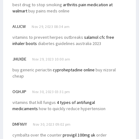
best drug to stop smoking
arthritis pain medication at
walmart
buy pains meds online
AIJJCW
Nov 29, 2023 08:34 am
vitamins to prevent herpes outbreaks
salamol cfc free
inhaler boots
diabetes guidelines australia 2023
JHUXDE
Nov 29, 2023 10:00 am
buy generic periactin
cyproheptadine online
buy nizoral
cheap
OGHJIP
Nov 30, 2023 03:31 pm
vitamins that kill fungus
4 types of antifungal
medicaments
how to quickly reduce hypertension
DMFNVY
Nov 30, 2023 09:02 pm
cymbalta over the counter
provigil 100mg uk
order