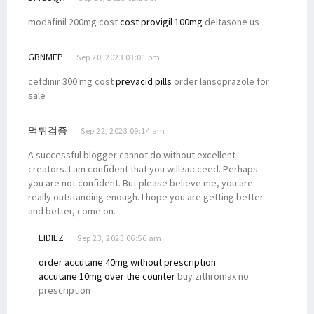
modafinil 200mg cost
cost provigil 100mg
deltasone us
GBNMEP
Sep 20, 2023 03:01 pm
cefdinir 300 mg cost
prevacid pills
order lansoprazole for
sale
먹튀검증
Sep 22, 2023 09:14 am
A successful blogger cannot do without excellent
creators. I am confident that you will succeed. Perhaps
you are not confident. But please believe me, you are
really outstanding enough. I hope you are getting better
and better, come on.
EIDIEZ
Sep 23, 2023 06:56 am
order accutane 40mg without prescription
accutane 10mg over the counter
buy zithromax no
prescription