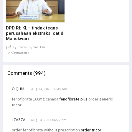
DPD RI: KLH tindak tegas
DP
perusahaan ekstraksi cat di
Ev
Manokwari
An
Jul 24, 2026 04:00 Pm
Jul
0 Comments
1 
Comments (994)
OIQHHU
Aug 14, 2023 06:49 am
fenofibrate 160mg canada
fenofibrate pills
order generic
tricor
LZAZZA
Aug 14, 2023 06:22 pm
order fenofibrate without prescription
order tricor