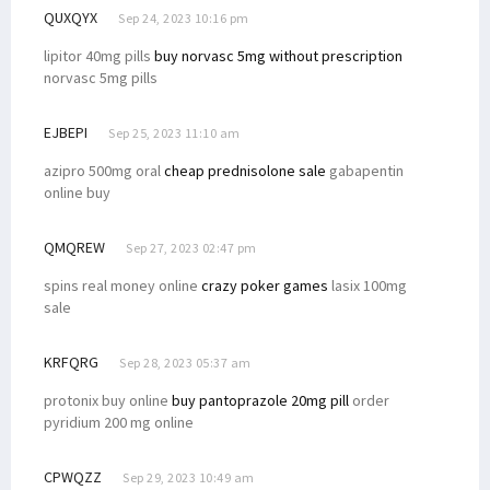
QUXQYX
Sep 24, 2023 10:16 pm
lipitor 40mg pills
buy norvasc 5mg without prescription
norvasc 5mg pills
EJBEPI
Sep 25, 2023 11:10 am
azipro 500mg oral
cheap prednisolone sale
gabapentin
online buy
QMQREW
Sep 27, 2023 02:47 pm
spins real money online
crazy poker games
lasix 100mg
sale
KRFQRG
Sep 28, 2023 05:37 am
protonix buy online
buy pantoprazole 20mg pill
order
pyridium 200 mg online
CPWQZZ
Sep 29, 2023 10:49 am