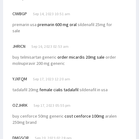
CIWBGP
Sep 14, 2023 10:51 am
premarin usa
premarin 600 mg oral
sildenafil 25mg for
sale
JHRICN
Sep 16, 2023 02:53 am
buy telmisartan generic
order micardis 20mg sale
order
molnupiravir 200 mg generic
YJXFQM
Sep 17, 2023 12:20 am
tadalafil 20mg
female cialis tadalafil
sildenafil in usa
OZJHRK
Sep 17, 2023 05:55 pm
buy cenforce 50mg generic
cost cenforce 100mg
aralen
250mg brand
DMGSQR
Sep 20, 2023 02:28 pm