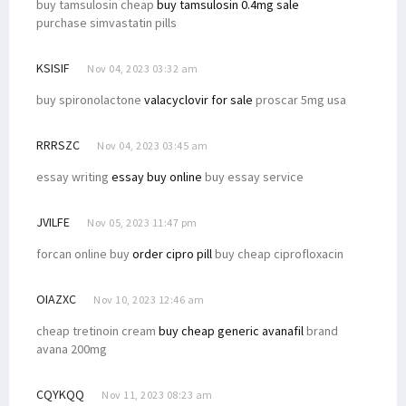
buy tamsulosin cheap
buy tamsulosin 0.4mg sale
purchase simvastatin pills
KSISIF
Nov 04, 2023 03:32 am
buy spironolactone
valacyclovir for sale
proscar 5mg usa
RRRSZC
Nov 04, 2023 03:45 am
essay writing
essay buy online
buy essay service
JVILFE
Nov 05, 2023 11:47 pm
forcan online buy
order cipro pill
buy cheap ciprofloxacin
OIAZXC
Nov 10, 2023 12:46 am
cheap tretinoin cream
buy cheap generic avanafil
brand
avana 200mg
CQYKQQ
Nov 11, 2023 08:23 am