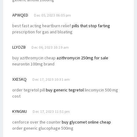
APWQED
Dec 05, 2023 06:05 pm
best fast acting heartburn relief
pills that stop farting
prescription for gas and bloating
LLYOZB
Dec 06, 2023 10:19 am
buy azithromycin cheap
azithromycin 250mg for sale
neurontin 100mg brand
XXESKQ
Dec 17, 2023 10:31 am
order tegretol pill
buy generic tegretol
lincomycin 500 mg
cost
KYNGNU
Dec 17, 2023 11:51 pm
cenforce over the counter
buy glycomet online cheap
order generic glucophage 500mg