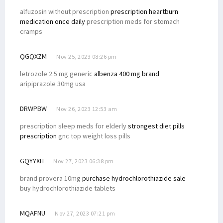
alfuzosin without prescription
prescription heartburn
medication once daily
prescription meds for stomach
cramps
QGQXZM
Nov 25, 2023 08:26 pm
letrozole 2.5 mg generic
albenza 400 mg brand
aripiprazole 30mg usa
DRWPBW
Nov 26, 2023 12:53 am
prescription sleep meds for elderly
strongest diet pills
prescription
gnc top weight loss pills
GQYYXH
Nov 27, 2023 06:38 pm
brand provera 10mg
purchase hydrochlorothiazide sale
buy hydrochlorothiazide tablets
MQAFNU
Nov 27, 2023 07:21 pm