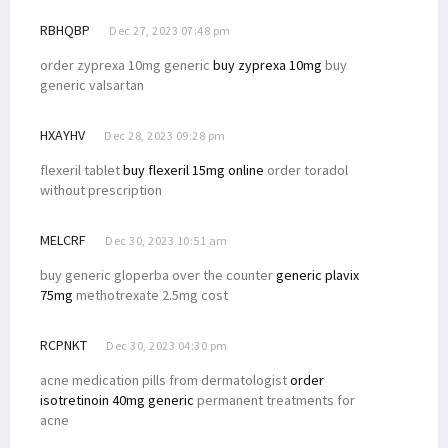
RBHQBP
Dec 27, 2023 07:48 pm
order zyprexa 10mg generic
buy zyprexa 10mg
buy
generic valsartan
HXAYHV
Dec 28, 2023 09:28 pm
flexeril tablet
buy flexeril 15mg online
order toradol
without prescription
MELCRF
Dec 30, 2023 10:51 am
buy generic gloperba over the counter
generic plavix
75mg
methotrexate 2.5mg cost
RCPNKT
Dec 30, 2023 04:30 pm
acne medication pills from dermatologist
order
isotretinoin 40mg generic
permanent treatments for
acne