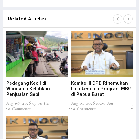
Related
Articles
Pedagang Kecil di
Komite III DPD RI temukan
Bu
Wondama Keluhkan
lima kendala Program MBG
Ke
Penjualan Sepi
di Papua Barat
W
Aug 08, 2026 07:00 Pm
Aug 01, 2026 10:00 Am
Jul
0 Comments
0 Comments
0