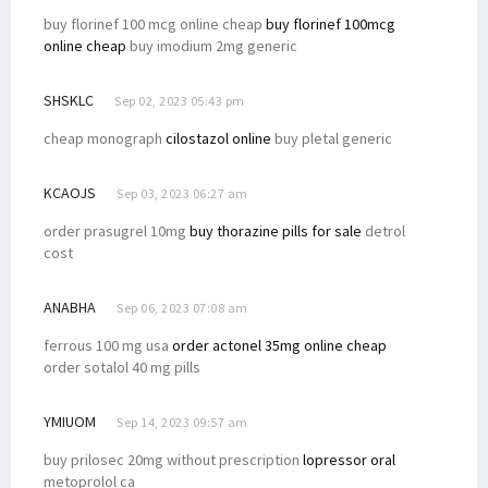
buy florinef 100 mcg online cheap
buy florinef 100mcg
online cheap
buy imodium 2mg generic
SHSKLC
Sep 02, 2023 05:43 pm
cheap monograph
cilostazol online
buy pletal generic
KCAOJS
Sep 03, 2023 06:27 am
order prasugrel 10mg
buy thorazine pills for sale
detrol
cost
ANABHA
Sep 06, 2023 07:08 am
ferrous 100 mg usa
order actonel 35mg online cheap
order sotalol 40 mg pills
YMIUOM
Sep 14, 2023 09:57 am
buy prilosec 20mg without prescription
lopressor oral
metoprolol ca