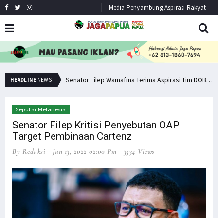
Media Penyambung Aspirasi Rakyat
Pemuda PNG Deklarasi Dukungan untuk Papua Barat Lawan TNI/Polri
Senator Filep Wamafma Terima Aspirasi Tim DOB Manokwari Barat
HEADLINE
NEWS
Seputar Melanesia
Senator Filep Kritisi Penyebutan OAP
Target Pembinaan Cartenz
By Redaksi
Jan 13, 2022 02:00 Pm
3534 Views