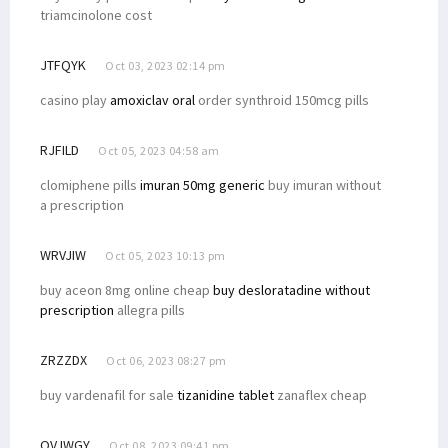
triamcinolone cost
JTFQYK
Oct 03, 2023 02:14 pm
casino play
amoxiclav oral
order synthroid 150mcg pills
RJFILD
Oct 05, 2023 04:58 am
clomiphene pills
imuran 50mg generic
buy imuran without
a prescription
WRVJIW
Oct 05, 2023 10:13 pm
buy aceon 8mg online cheap
buy desloratadine without
prescription
allegra pills
ZRZZDX
Oct 06, 2023 08:27 pm
buy vardenafil for sale
tizanidine tablet
zanaflex cheap
OVJWGY
Oct 08, 2023 09:41 pm