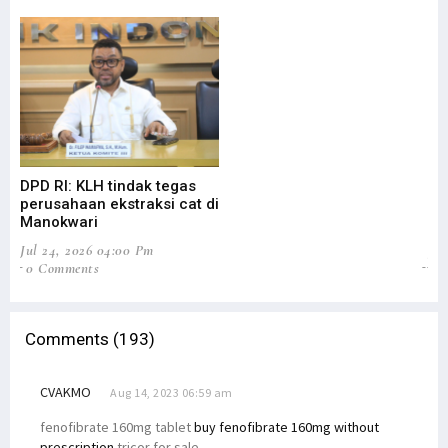
DPD RI: KLH tindak tegas
DP
perusahaan ekstraksi cat di
Ev
Manokwari
An
Jul 24, 2026 04:00 Pm
Jul
0 Comments
1 
Comments (193)
CVAKMO
Aug 14, 2023 06:59 am
fenofibrate 160mg tablet
buy fenofibrate 160mg without
prescription
tricor for sale