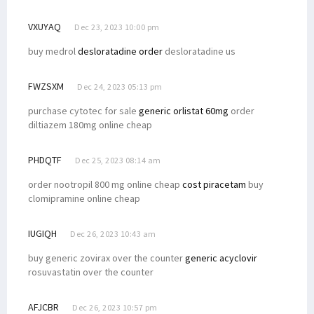
VXUYAQ
Dec 23, 2023 10:00 pm
buy medrol
desloratadine order
desloratadine us
FWZSXM
Dec 24, 2023 05:13 pm
purchase cytotec for sale
generic orlistat 60mg
order
diltiazem 180mg online cheap
PHDQTF
Dec 25, 2023 08:14 am
order nootropil 800 mg online cheap
cost piracetam
buy
clomipramine online cheap
IUGIQH
Dec 26, 2023 10:43 am
buy generic zovirax over the counter
generic acyclovir
rosuvastatin over the counter
AFJCBR
Dec 26, 2023 10:57 pm