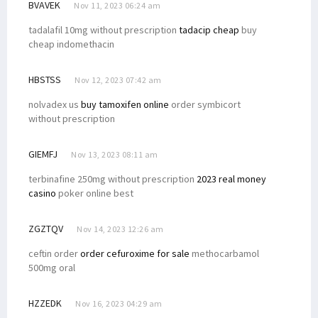
BVAVEK
Nov 11, 2023 06:24 am
tadalafil 10mg without prescription
tadacip cheap
buy
cheap indomethacin
HBSTSS
Nov 12, 2023 07:42 am
nolvadex us
buy tamoxifen online
order symbicort
without prescription
GIEMFJ
Nov 13, 2023 08:11 am
terbinafine 250mg without prescription
2023 real money
casino
poker online best
ZGZTQV
Nov 14, 2023 12:26 am
ceftin order
order cefuroxime for sale
methocarbamol
500mg oral
HZZEDK
Nov 16, 2023 04:29 am