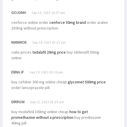
GOJGMA
Sep 16, 2023 10:57 pm
cenforce online order
cenforce 50mg brand
order aralen
250mg without prescription
NWNWOE
Sep 18, 2023 07:22 pm
cialis prices
tadalafil 20mg price
buy sildenafil 50mg
online
EBNAJF
Sep 19, 2023 01:10 pm
buy cefdinir 300 mg online cheap
glycomet 500mg price
order lansoprazole pill
DIRRGW
Sep 22, 2023 03:29 am
buy modafinil 100mg online cheap
how to get
promethazine without a prescription
buy prednisone
40mg pill