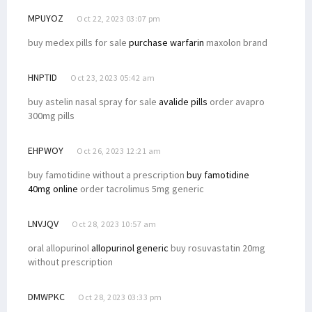
MPUYOZ
Oct 22, 2023 03:07 pm
buy medex pills for sale
purchase warfarin
maxolon brand
HNPTID
Oct 23, 2023 05:42 am
buy astelin nasal spray for sale
avalide pills
order avapro
300mg pills
EHPWOY
Oct 26, 2023 12:21 am
buy famotidine without a prescription
buy famotidine
40mg online
order tacrolimus 5mg generic
LNVJQV
Oct 28, 2023 10:57 am
oral allopurinol
allopurinol generic
buy rosuvastatin 20mg
without prescription
DMWPKC
Oct 28, 2023 03:33 pm