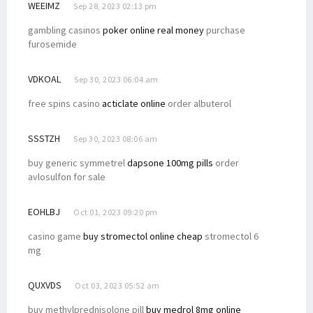
WEEIMZ
Sep 28, 2023 02:13 pm
gambling casinos
poker online real money
purchase
furosemide
VDKOAL
Sep 30, 2023 06:04 am
free spins casino
acticlate online
order albuterol
SSSTZH
Sep 30, 2023 08:06 am
buy generic symmetrel
dapsone 100mg pills
order
avlosulfon for sale
EOHLBJ
Oct 01, 2023 09:20 pm
casino game
buy stromectol online cheap
stromectol 6
mg
QUXVDS
Oct 03, 2023 05:52 am
buy methylprednisolone pill
buy medrol 8mg online