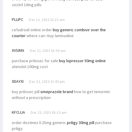
zestril 10mg pills
PLLIPC
Dec 21, 2023 12:23 am
cefadroxil online order
buy generic combivir over the
counter
where can i buy lamivudine
XVSIMX
Dec 21, 2023 01:54 am
purchase prilosec for sale
buy lopressor 50mg online
atenolol 100mg cost
XDAYXI
Dec 22, 2023 12:45 pm
buy prilosec pill
omeprazole brand
how to get tenormin
without a prescription
KFOJJA
Dec 23, 2023 05:15 am
order dostinex 0.25mg generic
priligy 30mg pill
purchase
priligy