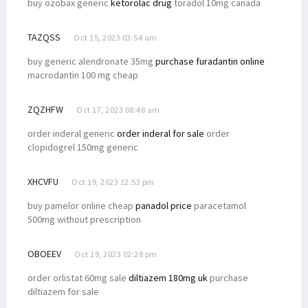
buy ozobax generic
ketorolac drug
toradol 10mg canada
TAZQSS
Oct 15, 2023 03:54 am
buy generic alendronate 35mg
purchase furadantin online
macrodantin 100 mg cheap
ZQZHFW
Oct 17, 2023 08:48 am
order inderal generic
order inderal for sale
order
clopidogrel 150mg generic
XHCVFU
Oct 19, 2023 12:53 pm
buy pamelor online cheap
panadol price
paracetamol
500mg without prescription
OBOEEV
Oct 19, 2023 02:28 pm
order orlistat 60mg sale
diltiazem 180mg uk
purchase
diltiazem for sale