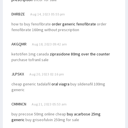
DHRBZE
Aug 14, 2023 05:55 pm
how to buy fenofibrate
order generic fenofibrate
order
fenofibrate 160mg without prescription
AKGQMR
Aug 18, 2023 09:42 am
ketotifen 1mg canada
ziprasidone 80mg over the counter
purchase tofranil sale
JLPSKX
Aug 20, 2023 02:16 pm
cheap generic tadalafil
oral viagra
buy sildenafil 100mg
generic
CMMNCN
Aug 21, 2023 05:53 am
buy precose 50mg online cheap
buy acarbose 25mg
generic
buy griseofulvin 250mg for sale