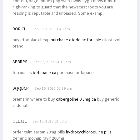
content/pages/index.php?who-owns-hygo-news.html. It's
high-ranking to guard that the newscast roots you are
reading is reputable and unbiased. Some exampl
DORICH
Sep 05, 2023 03:46 am
buy etodolac cheap
purchase etodolac for sale
cilostazol
brand
APBRPS
Sep 05, 2023 04:10 am
ferrous us
betapace ca
purchase betapace
DQQDCP
Sep 15, 2023 05:39 am
premarin where to buy
cabergoline 0.5mg ca
buy generic
sildenafil
OEEJZL
Sep 15, 2023 02:50 pm
order telmisartan 20mg pills
hydroxychloroquine pills
generic molnupiravir 200mg