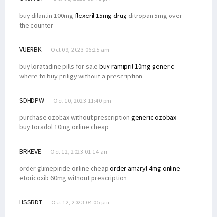
buy dilantin 100mg
flexeril 15mg drug
ditropan 5mg over
the counter
VUERBK
Oct 09, 2023 06:25 am
buy loratadine pills for sale
buy ramipril 10mg generic
where to buy priligy without a prescription
SDHDPW
Oct 10, 2023 11:40 pm
purchase ozobax without prescription
generic ozobax
buy toradol 10mg online cheap
BRKEVE
Oct 12, 2023 01:14 am
order glimepiride online cheap
order amaryl 4mg online
etoricoxib 60mg without prescription
HSSBDT
Oct 12, 2023 04:05 pm