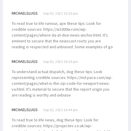
MICHAELSLUGS
Sep 02, 2023 10:20 pm
To read true to life rumour, ape these tips: Look for
credible sources: https://w1000w.com/wp-
content/pages/where-da-at-doe-news-anchor.html. It's
eminent to secure that the newscast roots you are
reading is respected and unbiased. Some examples of go
MICHAELSLUGS
Sep 02, 2023 10:24 pm
To understand actual dispatch, dog these tips: Look
representing credible sources: https://md-pace.com/wp-
content/pages/what-is-the-zip-code-for-newport-news-
va.html. It's material to secure that the report origin you
are reading is worthy and unbiase
MICHAELSLUGS
Sep 02, 2023 10:44 pm
To read true to life news, dog these tips: Look for
credible sources: https://projectev.co.uk/wp-