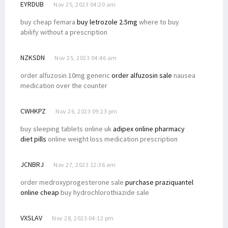
EYRDUB
Nov 25, 2023 04:20 am
buy cheap femara
buy letrozole 2.5mg
where to buy
abilify without a prescription
NZKSDN
Nov 25, 2023 04:46 am
order alfuzosin 10mg generic
order alfuzosin sale
nausea
medication over the counter
CWHKPZ
Nov 26, 2023 09:23 pm
buy sleeping tablets online uk
adipex online pharmacy
diet pills
online weight loss medication prescription
JCNBRJ
Nov 27, 2023 12:36 am
order medroxyprogesterone sale
purchase praziquantel
online cheap
buy hydrochlorothiazide sale
VXSLAV
Nov 28, 2023 04:12 pm