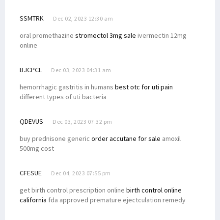
SSMTRK
Dec 02, 2023 12:30 am
oral promethazine
stromectol 3mg sale
ivermectin 12mg
online
BJCPCL
Dec 03, 2023 04:31 am
hemorrhagic gastritis in humans
best otc for uti pain
different types of uti bacteria
QDEVUS
Dec 03, 2023 07:32 pm
buy prednisone generic
order accutane for sale
amoxil
500mg cost
CFESUE
Dec 04, 2023 07:55 pm
get birth control prescription online
birth control online
california
fda approved premature ejectculation remedy