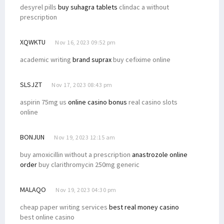
desyrel pills
buy suhagra tablets
clindac a without
prescription
XQWKTU
Nov 16, 2023 09:52 pm
academic writing
brand suprax
buy cefixime online
SLSJZT
Nov 17, 2023 08:43 pm
aspirin 75mg us
online casino bonus
real casino slots
online
BONJUN
Nov 19, 2023 12:15 am
buy amoxicillin without a prescription
anastrozole online
order
buy clarithromycin 250mg generic
MALAQO
Nov 19, 2023 04:30 pm
cheap paper writing services
best real money casino
best online casino