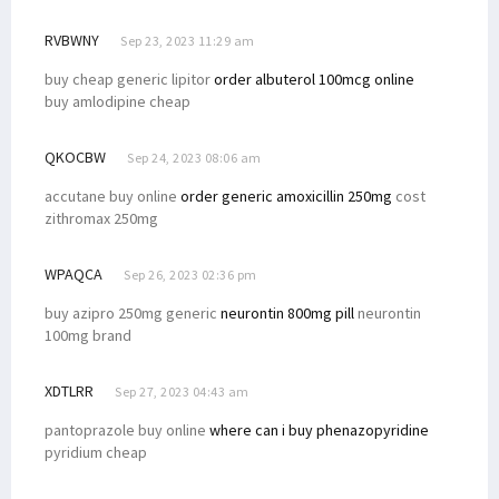
RVBWNY
Sep 23, 2023 11:29 am
buy cheap generic lipitor
order albuterol 100mcg online
buy amlodipine cheap
QKOCBW
Sep 24, 2023 08:06 am
accutane buy online
order generic amoxicillin 250mg
cost
zithromax 250mg
WPAQCA
Sep 26, 2023 02:36 pm
buy azipro 250mg generic
neurontin 800mg pill
neurontin
100mg brand
XDTLRR
Sep 27, 2023 04:43 am
pantoprazole buy online
where can i buy phenazopyridine
pyridium cheap