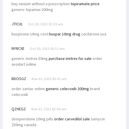
buy nexium without a prescription
topiramate price
generic topamax 200mg
JTICUL
Oct 30, 2023 02:55 am
buspirone 10mg cost
buspar 10mg drug
cordarone usa
NYNCXE
Oct 30, 2023 03:11 am
generic imitrex 50mg
purchase imitrex for sale
order
avodart online
BDOSGZ
Nov 01, 2023 03:41 am
order zantac online
generic celecoxib 200mg
brand
celecoxib
QZHEGZ
Nov 01, 2023 03:56 am
domperidone 10mg pills
order carvedilol sale
sumycin
250mg canada