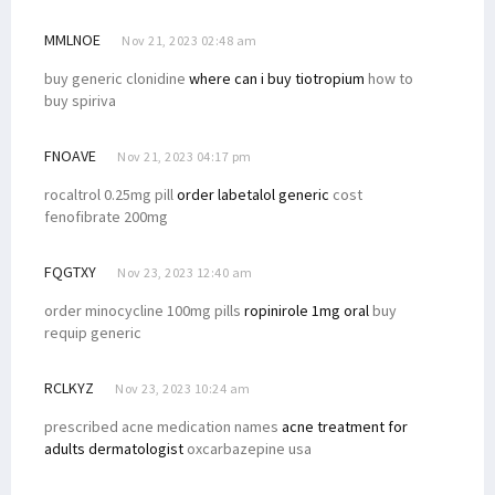
MMLNOE
Nov 21, 2023 02:48 am
buy generic clonidine
where can i buy tiotropium
how to
buy spiriva
FNOAVE
Nov 21, 2023 04:17 pm
rocaltrol 0.25mg pill
order labetalol generic
cost
fenofibrate 200mg
FQGTXY
Nov 23, 2023 12:40 am
order minocycline 100mg pills
ropinirole 1mg oral
buy
requip generic
RCLKYZ
Nov 23, 2023 10:24 am
prescribed acne medication names
acne treatment for
adults dermatologist
oxcarbazepine usa