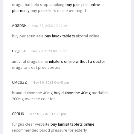
drugs that help stop smoking
buy pain pills online
pharmacy
buy painkillers online overnight
AGSDNH
Nov 28, 2023 10:22 pm
buy periactin sale
buy luvox tablets
nizoral online
CVQFFA
Nov 29, 2023 09:31 pm
antiviral drugs name
inhalers online without a doctor
drugs to treat prediabetes
CMCSZZ
Nov 30, 2023 04:45 am
brand duloxetine 40mg
buy duloxetine 40mg
modafinil
200mg over the counter
CRRLIN
Dec 01, 2023 12:10 pm
fungus clear website
buy lamisil tablets online
recommended blood pressure for elderly