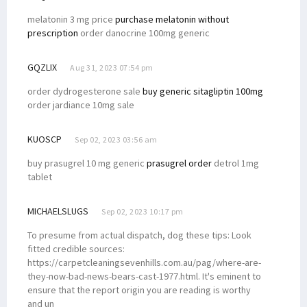
melatonin 3 mg price
purchase melatonin without
prescription
order danocrine 100mg generic
GQZLIX
Aug 31, 2023 07:54 pm
order dydrogesterone sale
buy generic sitagliptin 100mg
order jardiance 10mg sale
KUOSCP
Sep 02, 2023 03:56 am
buy prasugrel 10 mg generic
prasugrel order
detrol 1mg
tablet
MICHAELSLUGS
Sep 02, 2023 10:17 pm
To presume from actual dispatch, dog these tips: Look
fitted credible sources:
https://carpetcleaningsevenhills.com.au/pag/where-are-
they-now-bad-news-bears-cast-1977.html. It's eminent to
ensure that the report origin you are reading is worthy
and un