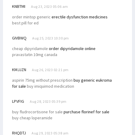
KNBTMI
Aug 23, 2023 05:06 am
order mintop generic
erectile dysfunction medicines
best pill for ed
GIVBWQ
Aug 25, 2023 10:30 pm
cheap dipyridamole
order dipyridamole online
pravastatin 10mg canada
KMJJZN
Aug 26, 2023 02:21 pm
aspirin 75mg without prescription
buy generic eukroma
for sale
buy imiquimod medication
LPVFIG
Aug 28, 2023 05:39 pm
buy fludrocortisone for sale
purchase florinef for sale
buy cheap loperamide
RHQDTJ
Aug 29, 2023 05:38 am