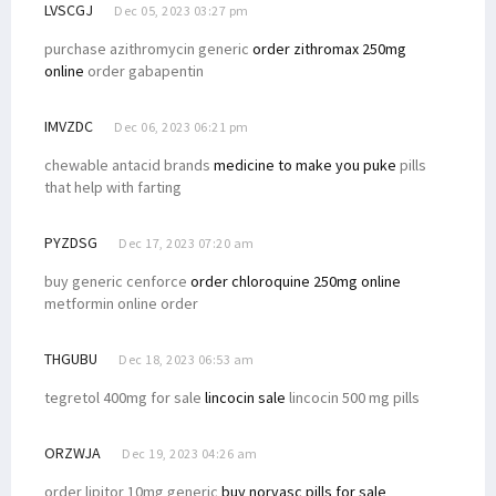
LVSCGJ
Dec 05, 2023 03:27 pm
purchase azithromycin generic
order zithromax 250mg
online
order gabapentin
IMVZDC
Dec 06, 2023 06:21 pm
chewable antacid brands
medicine to make you puke
pills
that help with farting
PYZDSG
Dec 17, 2023 07:20 am
buy generic cenforce
order chloroquine 250mg online
metformin online order
THGUBU
Dec 18, 2023 06:53 am
tegretol 400mg for sale
lincocin sale
lincocin 500 mg pills
ORZWJA
Dec 19, 2023 04:26 am
order lipitor 10mg generic
buy norvasc pills for sale