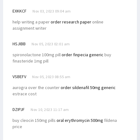
EXKKCF
Nov 03, 2023 09:04 am
help writing a paper
order research paper
online
assignment writer
HSJIBB
Nov 05, 2023 02:01 am
spironolactone 100mg pill
order finpecia generic
buy
finasteride 1mg pill
VSBEFV
Nov 05, 2023 08:55 am
aurogra over the counter
order sildenafil 50mg generic
estrace cost
DZIPJF
Nov 10, 2023 11:17 am
buy cleocin 150mg pills
oral erythromycin 500mg
fildena
price