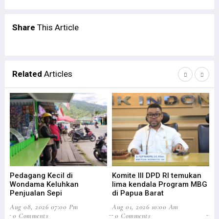
Share
This Article
Related
Articles
Pedagang Kecil di
Komite III DPD RI temukan
Bu
Wondama Keluhkan
lima kendala Program MBG
Ke
Penjualan Sepi
di Papua Barat
W
Aug 08, 2026 07:00 Pm
Aug 01, 2026 10:00 Am
Jul
0 Comments
0 Comments
0