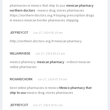
pharmacies in mexico that ship to usa:
mexican pharmacy
northern doctors
- mexico drug stores pharmacies
https://northern-doctors.org/# buying prescription drugs
in mexico mexican border pharmacies shipping
JEFFREYCOT
Jun 27, 2024 05:19 am
http://northern-doctors.org/# mexican pharmacy
WILLIAMAVEDE
Jun 27, 2024 05:23 am
mexico pharmacy:
mexican pharmacy
- п»їbest mexican
online pharmacies
RICHARDCHORK
Jun 27, 2024 07:59 am
best online pharmacies in mexico
Mexico pharmacy that
ship to usa
mexico drug stores pharmacies
JEFFREYCOT
Jun 27, 2024 10:51 am