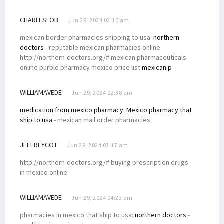
CHARLESLOB
Jun 29, 2024 02:10 am
mexican border pharmacies shipping to usa:
northern
doctors
- reputable mexican pharmacies online
http://northern-doctors.org/# mexican pharmaceuticals
online purple pharmacy mexico price list
mexican p
WILLIAMAVEDE
Jun 29, 2024 02:38 am
medication from mexico pharmacy:
Mexico pharmacy that
ship to usa
- mexican mail order pharmacies
JEFFREYCOT
Jun 29, 2024 03:17 am
http://northern-doctors.org/# buying prescription drugs
in mexico online
WILLIAMAVEDE
Jun 29, 2024 04:23 am
pharmacies in mexico that ship to usa:
northern doctors
-