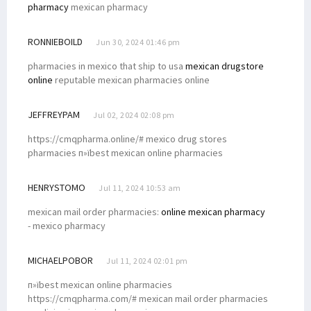
pharmacy
mexican pharmacy
RONNIEBOILD
Jun 30, 2024 01:46 pm
pharmacies in mexico that ship to usa
mexican drugstore
online
reputable mexican pharmacies online
JEFFREYPAM
Jul 02, 2024 02:08 pm
https://cmqpharma.online/# mexico drug stores
pharmacies п»їbest mexican online pharmacies
HENRYSTOMO
Jul 11, 2024 10:53 am
mexican mail order pharmacies:
online mexican pharmacy
- mexico pharmacy
MICHAELPOBOR
Jul 11, 2024 02:01 pm
п»їbest mexican online pharmacies
https://cmqpharma.com/# mexican mail order pharmacies