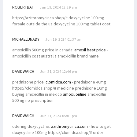
ROBERTBAF
Jun 19, 2024 12:29 am
https://azithromycinca.shop/# doxycycline 100 mg
forsale outside the us doxycycline 100 mg tablet cost
MICHAELUNADY
Jun 19, 2024 01:37 am
amoxicillin 500mg price in canada:
amoxil best price
-
amoxicillin cost australia amoxicillin brand name
DAVIDWAICH
Jun 21, 2024 12:46 pm
prednisone price:
clomidca.com
- prednisone 40mg
https://clomidca.shop/# medicine prednisone 10mg
buying amoxicillin in mexico
amoxil online
amoxicillin
500mg no prescription
DAVIDWAICH
Jun 21, 2024 05:01 pm
odering doxycycline:
azithromycinca.com
- how to get
doxycycline 100mg https://clomidca.shop/# order