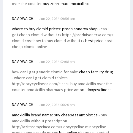
over the counter
buy zithromax amoxicillinc
DAVIDWAICH
Jun 22, 2024 09:56 am
where to buy clomid prices:
prednisonerxa.shop
- can i
get cheap clomid without rx https://prednisonerxa.com/#
clomid cost how to buy clomid without rx
best price
cost
cheap clomid online
DAVIDWAICH
Jun 22, 2024 02:08 pm
how can i get generic clomid for sale:
cheap fertility drug
- where can i get clomid tablets
http://doxycyclineca.com/# can i buy amoxicillin over the
counter amoxicillin pharmacy price
amoxil doxycyclineca
DAVIDWAICH
Jun 22, 2024 06:20 pm
amoxicillin brand name:
buy cheapest antibiotics
- buy
amoxicillin without prescription
http://azithromycinca.com/# doxycycline minocycline
prednisone canada prices
buy online
pharmacy cost of