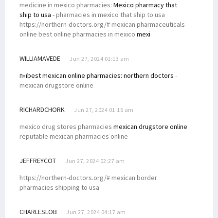
medicine in mexico pharmacies:
Mexico pharmacy that
ship to usa
- pharmacies in mexico that ship to usa
https://northern-doctors.org/# mexican pharmaceuticals
online best online pharmacies in mexico
mexi
WILLIAMAVEDE
Jun 27, 2024 01:13 am
п»їbest mexican online pharmacies:
northern doctors
-
mexican drugstore online
RICHARDCHORK
Jun 27, 2024 01:16 am
mexico drug stores pharmacies
mexican drugstore online
reputable mexican pharmacies online
JEFFREYCOT
Jun 27, 2024 02:27 am
https://northern-doctors.org/# mexican border
pharmacies shipping to usa
CHARLESLOB
Jun 27, 2024 04:17 am