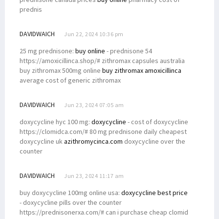
prednis
DAVIDWAICH
Jun 22, 2024 10:36 pm
25 mg prednisone:
buy online
- prednisone 54
https://amoxicillinca.shop/# zithromax capsules australia
buy zithromax 500mg online
buy zithromax amoxicillinca
average cost of generic zithromax
DAVIDWAICH
Jun 23, 2024 07:05 am
doxycycline hyc 100 mg:
doxycycline
- cost of doxycycline
https://clomidca.com/# 80 mg prednisone daily cheapest
doxycycline uk
azithromycinca.com
doxycycline over the
counter
DAVIDWAICH
Jun 23, 2024 11:17 am
buy doxycycline 100mg online usa:
doxycycline best price
- doxycycline pills over the counter
https://prednisonerxa.com/# can i purchase cheap clomid