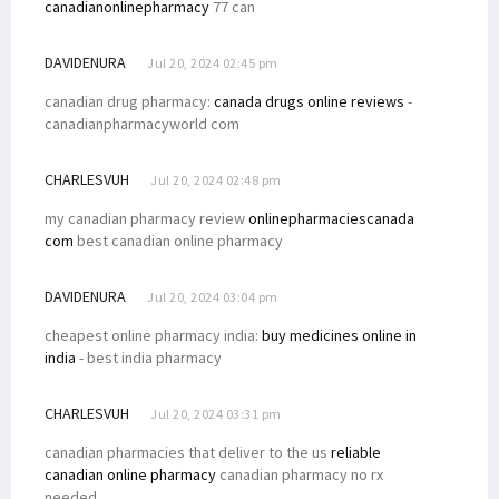
canadianonlinepharmacy
77 can
DAVIDENURA
Jul 20, 2024 02:45 pm
canadian drug pharmacy:
canada drugs online reviews
-
canadianpharmacyworld com
CHARLESVUH
Jul 20, 2024 02:48 pm
my canadian pharmacy review
onlinepharmaciescanada
com
best canadian online pharmacy
DAVIDENURA
Jul 20, 2024 03:04 pm
cheapest online pharmacy india:
buy medicines online in
india
- best india pharmacy
CHARLESVUH
Jul 20, 2024 03:31 pm
canadian pharmacies that deliver to the us
reliable
canadian online pharmacy
canadian pharmacy no rx
needed