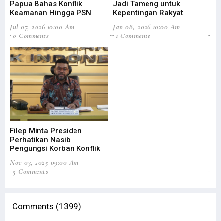
Papua Bahas Konflik
Jadi Tameng untuk
Ag
Keamanan Hingga PSN
Kepentingan Rakyat
Efi
Jul 07, 2026 10:00 Am
Jan 08, 2026 10:00 Am
Aug
0 Comments
1 Comments
3
Filep Minta Presiden
DP
Perhatikan Nasib
Pe
Pengungsi Korban Konflik
Ta
Nov 03, 2025 09:00 Am
Jun
5 Comments
31
Comments (1399)