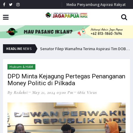
Media Penyambung Aspirasi Rakyat
Pemuda PNG Deklarasi Dukungan untuk Papua Barat Lawan TNI/Polri
Senator Filep Wamafma Terima Aspirasi Tim DOB Manokwari Barat
HEADLINE
NEWS
Hukum & HAM
DPD Minta Kejagung Pertegas Penanganan
Money Politic di Pilkada
By Redaksi
May 21, 2024 03:00 Pm
6862 Views