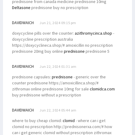
prednisone from canada medicine prednisone 10mg
Deltasone
prednisone buy no prescription
DAVIDWAICH
Jun 21, 2024 09:15 pm
doxycycline pills over the counter:
azithromycinca.shop
-
doxycycline prescription australia
https://doxycyclineca.shop/# amoxicillin no prescription
prednisone 20mg buy online
prednisone
prednisone 5
DAVIDWAICH
Jun 22, 2024 01:31 am
prednisone capsules:
prednisone
- generic over the
counter prednisone https://amoxicillinca.shop/#
zithromax online prednisone 10mg for sale
clomidca.com
buy prednisone without a prescription
DAVIDWAICH
Jun 22, 2024 05:44 am
where to buy cheap clomid:
clomid
- where can i get
clomid no prescription http://prednisonerxa.com/# how
can i get generic clomid without prescription zithromax