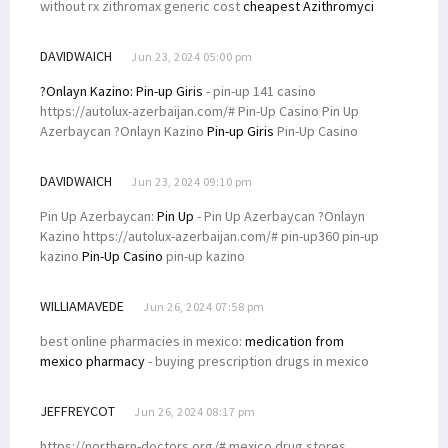
without rx zithromax generic cost
cheapest Azithromyci
DAVIDWAICH
Jun 23, 2024 05:00 pm
?Onlayn Kazino:
Pin-up Giris
- pin-up 141 casino
https://autolux-azerbaijan.com/# Pin-Up Casino Pin Up
Azerbaycan ?Onlayn Kazino
Pin-up Giris
Pin-Up Casino
DAVIDWAICH
Jun 23, 2024 09:10 pm
Pin Up Azerbaycan:
Pin Up
- Pin Up Azerbaycan ?Onlayn
Kazino https://autolux-azerbaijan.com/# pin-up360 pin-up
kazino
Pin-Up Casino
pin-up kazino
WILLIAMAVEDE
Jun 26, 2024 07:58 pm
best online pharmacies in mexico:
medication from
mexico pharmacy
- buying prescription drugs in mexico
JEFFREYCOT
Jun 26, 2024 08:17 pm
https://northern-doctors.org/# mexico drug stores