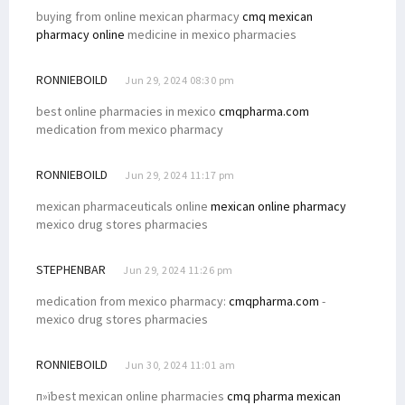
buying from online mexican pharmacy
cmq mexican
pharmacy online
medicine in mexico pharmacies
RONNIEBOILD
Jun 29, 2024 08:30 pm
best online pharmacies in mexico
cmqpharma.com
medication from mexico pharmacy
RONNIEBOILD
Jun 29, 2024 11:17 pm
mexican pharmaceuticals online
mexican online pharmacy
mexico drug stores pharmacies
STEPHENBAR
Jun 29, 2024 11:26 pm
medication from mexico pharmacy:
cmqpharma.com
-
mexico drug stores pharmacies
RONNIEBOILD
Jun 30, 2024 11:01 am
п»їbest mexican online pharmacies
cmq pharma mexican