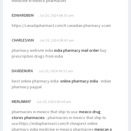
medicine in mexico pharmacies
EDWARDBEM
Jul 20, 2024 08:33 am
https://canadapharmast.com/# canadian pharmacy scam
CHARLESVUH
Jul 20, 2024 08:43 am
pharmacy website india
india pharmacy mail order
buy
prescription drugs from india
DAVIDENURA
Jul 20, 2024 09:33 am
best online pharmacy india:
online pharmacy india
- indian
pharmacy paypal
MERLINMAT
Jul 20, 2024 09:44 am
pharmacies in mexico that ship to usa:
mexico drug
stores pharmacies
- pharmacies in mexico that ship to
usa https://indiapharmast.com/# cheapest online
pharmacy india medicine in mexico pharmacies
mexican o