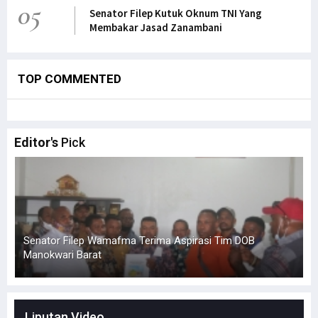
05
Senator Filep Kutuk Oknum TNI Yang
Membakar Jasad Zanambani
TOP COMMENTED
Editor's
Pick
Senator Filep Wamafma Terima Aspirasi Tim DOB
Manokwari Barat
L
Liputan Video