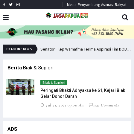
Media Penyambung Aspirasi Rakyat
Senator Filep: Miras Jelas Sumbang Angka Kematian di Papua
Senator Filep Wamafma Terima Aspirasi Tim DOB Manokwari Barat
HEADLINE
NEWS
Berita
Biak & Supiori
Biak & Supiori
Peringati Bhakti Adhyaksa ke 61, Kejari Biak
Gelar Donor Darah
Jul 21, 2021 09:00 Am
1141 Comments
ADS