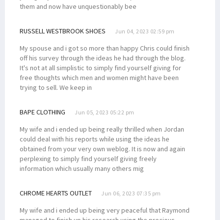
them and now have unquestionably bee
RUSSELL WESTBROOK SHOES
Jun 04, 2023 02:59 pm
My spouse and i got so more than happy Chris could finish
off his survey through the ideas he had through the blog.
It's not at all simplistic to simply find yourself giving for
free thoughts which men and women might have been
trying to sell. We keep in
BAPE CLOTHING
Jun 05, 2023 05:22 pm
My wife and i ended up being really thrilled when Jordan
could deal with his reports while using the ideas he
obtained from your very own weblog. It is now and again
perplexing to simply find yourself giving freely
information which usually many others mig
CHROME HEARTS OUTLET
Jun 06, 2023 07:35 pm
My wife and i ended up being very peaceful that Raymond
managed to finish up his research using the precious