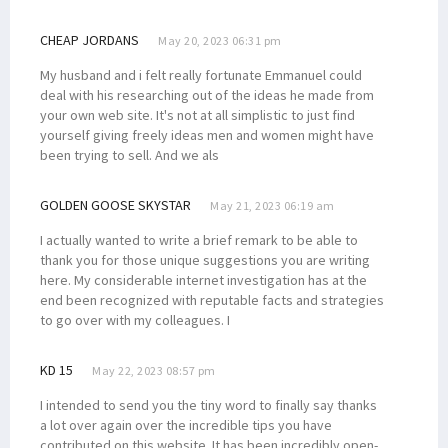
CHEAP JORDANS
May 20, 2023 06:31 pm
My husband and i felt really fortunate Emmanuel could
deal with his researching out of the ideas he made from
your own web site. It's not at all simplistic to just find
yourself giving freely ideas men and women might have
been trying to sell. And we als
GOLDEN GOOSE SKYSTAR
May 21, 2023 06:19 am
I actually wanted to write a brief remark to be able to
thank you for those unique suggestions you are writing
here. My considerable internet investigation has at the
end been recognized with reputable facts and strategies
to go over with my colleagues. I
KD 15
May 22, 2023 08:57 pm
I intended to send you the tiny word to finally say thanks
a lot over again over the incredible tips you have
contributed on this website. It has been incredibly open-