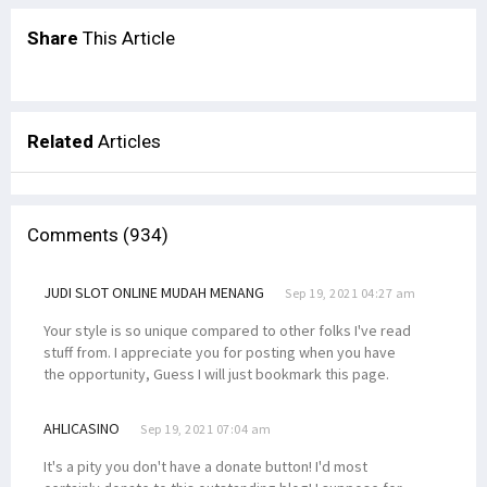
Share
This Article
Related
Articles
Comments (934)
JUDI SLOT ONLINE MUDAH MENANG
Sep 19, 2021 04:27 am
Your style is so unique compared to other folks I've read
stuff from. I appreciate you for posting when you have
the opportunity, Guess I will just bookmark this page.
AHLICASINO
Sep 19, 2021 07:04 am
It's a pity you don't have a donate button! I'd most