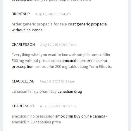
BRENTNUP
Aug 10, 2023 01:54 pm
order generic propecia for sale
cost generic propecia
without insurance
CHARLESSON
Aug 10, 2023 06:17 pm
Everything what you want to know about pills. amoxicillin
500 mg without prescription
amoxicillin order online no
prescription
- amoxicillin 200 mg tablet Long-Term Effects.
CLAUDELELVE
Aug 10, 2023 06:32 pm
canadian family pharmacy
canadian drug
CHARLESCOX
Aug 11, 2023 10:25 am
amoxicillin no prescipion
amoxicillin buy online canada
-
amoxicillin 30 capsules price