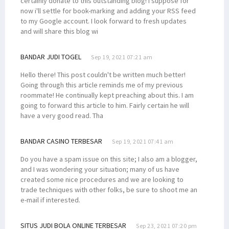
certainly donate to this outstanding blog! I suppose for
now i'll settle for book-marking and adding your RSS feed
to my Google account. I look forward to fresh updates
and will share this blog wi
BANDAR JUDI TOGEL
Sep 19, 2021 07:21 am
Hello there! This post couldn't be written much better!
Going through this article reminds me of my previous
roommate! He continually kept preaching about this. I am
going to forward this article to him. Fairly certain he will
have a very good read. Tha
BANDAR CASINO TERBESAR
Sep 19, 2021 07:41 am
Do you have a spam issue on this site; I also am a blogger,
and I was wondering your situation; many of us have
created some nice procedures and we are looking to
trade techniques with other folks, be sure to shoot me an
e-mail if interested.
SITUS JUDI BOLA ONLINE TERBESAR
Sep 23, 2021 07:20 pm