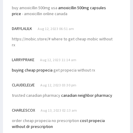
buy amoxicillin 500mg usa
amoxicillin 500mg capsules
price
- amoxicillin online canada
DARYLALILK
Aug 12, 2023 06:51 am
https://mobic.store/# where to get cheap mobic without
rx
LARRYPRAKE
Aug 12, 2023 11:14 am
buying cheap propecia
get propecia without rx
CLAUDELELVE
Aug 12, 2023 03:30 pm
trusted canadian pharmacy
canadian neighbor pharmacy
CHARLESCOX
Aug 13, 2023 02:13 am
order cheap propecia no prescription
cost propecia
without dr prescription