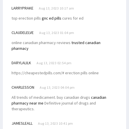
LARRYPRAKE
Aug 13, 2023 10:17 am
top erection pills
gnc ed pills
cures for ed
CLAUDELELVE
Aug 13, 2023 01:04 pm
online canadian pharmacy reviews
trusted canadian
pharmacy
DARYLALILK
Aug 13, 2023 02:54 pm
https://cheapestedpills.com/# erection pills online
CHARLESSON
Aug 13, 2023 04:04 pm
All trends of medicament. buy canadian drugs
canadian
pharmacy near me
Definitive journal of drugs and
therapeutics.
JAMESLEALL
Aug 13, 2023 10:41 pm