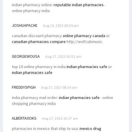
indian pharmacy online:
reputable indian pharmacies
-
online pharmacy india
JOSHUAPACHE
Aug 16, 2023 08:29 pm
canadian discount pharmacy
online pharmacy canada
or
canadian pharmacies compare
http://wolfcubmusic.
GEORGEWOUSA
Aug 17, 2023 02:01 am
top 10 online pharmacy in india
indian pharmacies safe
or
indian pharmacies safe
FREDDYSPIGH
Aug 17, 2023 08:34 am
india pharmacy mail order:
indian pharmacies safe
- online
shopping pharmacy india
ALBERTAXOKS
Aug 17, 2023 10:17 am
pharmacies in mexico that ship to usa:
mexico drug