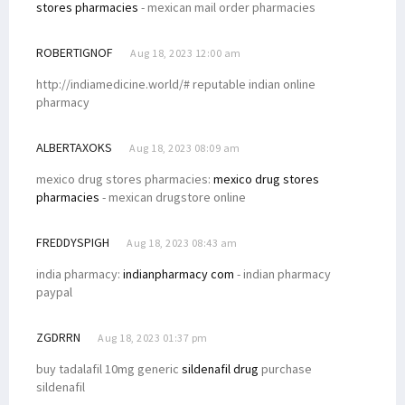
stores pharmacies
- mexican mail order pharmacies
ROBERTIGNOF
Aug 18, 2023 12:00 am
http://indiamedicine.world/# reputable indian online
pharmacy
ALBERTAXOKS
Aug 18, 2023 08:09 am
mexico drug stores pharmacies:
mexico drug stores
pharmacies
- mexican drugstore online
FREDDYSPIGH
Aug 18, 2023 08:43 am
india pharmacy:
indianpharmacy com
- indian pharmacy
paypal
ZGDRRN
Aug 18, 2023 01:37 pm
buy tadalafil 10mg generic
sildenafil drug
purchase
sildenafil