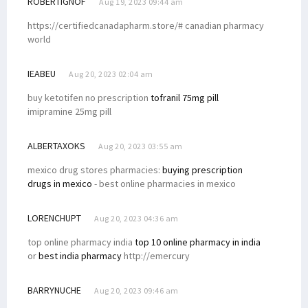
ROBERTIGNOF
Aug 19, 2023 09:44 am
https://certifiedcanadapharm.store/# canadian pharmacy
world
IEABEU
Aug 20, 2023 02:04 am
buy ketotifen no prescription
tofranil 75mg pill
imipramine 25mg pill
ALBERTAXOKS
Aug 20, 2023 03:55 am
mexico drug stores pharmacies:
buying prescription
drugs in mexico
- best online pharmacies in mexico
LORENCHUPT
Aug 20, 2023 04:36 am
top online pharmacy india
top 10 online pharmacy in india
or
best india pharmacy
http://emercury
BARRYNUCHE
Aug 20, 2023 09:46 am