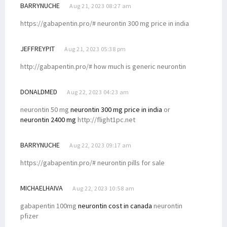
BARRYNUCHE
Aug 21, 2023 08:27 am
https://gabapentin.pro/# neurontin 300 mg price in india
JEFFREYPIT
Aug 21, 2023 05:38 pm
http://gabapentin.pro/# how much is generic neurontin
DONALDMED
Aug 22, 2023 04:23 am
neurontin 50 mg
neurontin 300 mg price in india
or
neurontin 2400 mg
http://flight1pc.net
BARRYNUCHE
Aug 22, 2023 09:17 am
https://gabapentin.pro/# neurontin pills for sale
MICHAELHAIVA
Aug 22, 2023 10:58 am
gabapentin 100mg
neurontin cost in canada
neurontin
pfizer