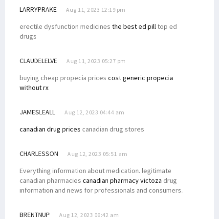
LARRYPRAKE
Aug 11, 2023 12:19 pm
erectile dysfunction medicines
the best ed pill
top ed
drugs
CLAUDELELVE
Aug 11, 2023 05:27 pm
buying cheap propecia prices
cost generic propecia
without rx
JAMESLEALL
Aug 12, 2023 04:44 am
canadian drug prices
canadian drug stores
CHARLESSON
Aug 12, 2023 05:51 am
Everything information about medication. legitimate
canadian pharmacies
canadian pharmacy victoza
drug
information and news for professionals and consumers.
BRENTNUP
Aug 12, 2023 06:42 am