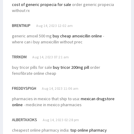
cost of generic propecia for sale
order generic propecia
without rx
BRENTNUP
Aug 14, 2023 12:02 am
generic amoxil 500 mg
buy cheap amoxicillin online
-
where can i buy amoxicillin without prec
TRRKDM
Aug 14, 2023 07:21 am
buy tricor pills for sale
buy tricor 200mg pill
order
fenofibrate online cheap
FREDDYSPIGH
Aug 14, 2023 11:06 am
pharmacies in mexico that ship to usa:
mexican drugstore
online
- medicine in mexico pharmacies
ALBERTAXOKS
Aug 14, 2023 02:28 pm
cheapest online pharmacy india:
top online pharmacy