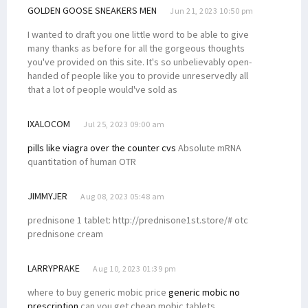
GOLDEN GOOSE SNEAKERS MEN
Jun 21, 2023 10:50 pm
I wanted to draft you one little word to be able to give
many thanks as before for all the gorgeous thoughts
you've provided on this site. It's so unbelievably open-
handed of people like you to provide unreservedly all
that a lot of people would've sold as
IXALOCOM
Jul 25, 2023 09:00 am
pills like viagra over the counter cvs
Absolute mRNA
quantitation of human OTR
JIMMYJER
Aug 08, 2023 05:48 am
prednisone 1 tablet: http://prednisone1st.store/# otc
prednisone cream
LARRYPRAKE
Aug 10, 2023 01:39 pm
where to buy generic mobic price
generic mobic no
prescription
can you get cheap mobic tablets