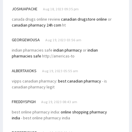
JOSHUAPACHE
Aug 18, 2023 09:35 pm
canada drugs online review
canadian drugstore online
or
canadian pharmacy 24h com
ht
GEORGEWOUSA
Aug 19, 2023 03:56 am
indian pharmacies safe
indian pharmacy
or
indian
pharmacies safe
http://americas-to
ALBERTAXOKS
Aug 19, 2023 05:55 am
vipps canadian pharmacy:
best canadian pharmacy
- is
canadian pharmacy legit
FREDDYSPIGH
Aug 19, 2023 08:43 am
best online pharmacy india:
online shopping pharmacy
india
- best online pharmacy india