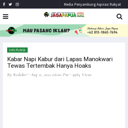
Media Penyambung Aspirasi Rakyat
HEADLINE
NEWS
Info Publik
Kabar Napi Kabur dari Lapas Manokwari
Tewas Tertembak Hanya Hoaks
By Redaksi
Aug 11, 2021 06:00 Pm
9984 Views