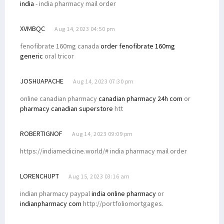
india
- india pharmacy mail order
XVMBQC
Aug 14, 2023 04:50 pm
fenofibrate 160mg canada
order fenofibrate 160mg
generic
oral tricor
JOSHUAPACHE
Aug 14, 2023 07:30 pm
online canadian pharmacy
canadian pharmacy 24h com
or
pharmacy canadian superstore
htt
ROBERTIGNOF
Aug 14, 2023 09:09 pm
https://indiamedicine.world/# india pharmacy mail order
LORENCHUPT
Aug 15, 2023 03:16 am
indian pharmacy paypal
india online pharmacy
or
indianpharmacy com
http://portfoliomortgages.