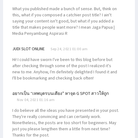
What you published made a bunch of sense. But, think on
this, what if you composed a catchier post title? I ain't
saying your content isn't good, but what if you added a
title that makes people want more? I mean Jaga Papua |
Media Penyambung Aspirasi R
JUDI SLOT ONLINE
Sep 24, 2021 01:00 am
Hi! I could have sworn I've been to this blog before but
after checking through some of the post I realized it's
new to me. Anyhow, I'm definitely delighted I found it and
I'll be bookmarking and checking back often!
อยากเป็น “เทพบุตรบนเตียง” หาจุด G SPOT สาวให้ถูก
Nov 04, 2021 01:16 am
I do believe all the ideas you have presented in your post.
They're really convincing and can certainly work.
Nonetheless, the posts are too short for beginners. May
just you please lengthen them a little from next time?
Thanks for the post.