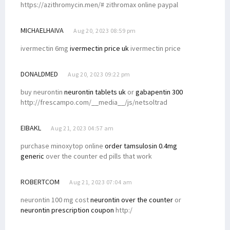
https://azithromycin.men/# zithromax online paypal
MICHAELHAIVA
Aug 20, 2023 08:59 pm
ivermectin 6mg
ivermectin price uk
ivermectin price
DONALDMED
Aug 20, 2023 09:22 pm
buy neurontin
neurontin tablets uk
or
gabapentin 300
http://frescampo.com/__media__/js/netsoltrad
EIBAKL
Aug 21, 2023 04:57 am
purchase minoxytop online
order tamsulosin 0.4mg
generic
over the counter ed pills that work
ROBERTCOM
Aug 21, 2023 07:04 am
neurontin 100 mg cost
neurontin over the counter
or
neurontin prescription coupon
http:/