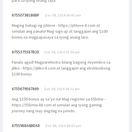
para sa iyong unang taya.
6755073B1B8BF
Dec 08, 2024 09:40 am
Maging bahagi ng phlove - https://phlove-8.com at
simulan ang panalo! Mag-sign up at tanggapin ang $100
bonus na magpapasaya sa iyong unang laro.
6755375587B20
Dec 08, 2024 01:06 pm
Panalo agad! Magparehistro bilang bagong miyembro sa
jiliko - https://jiliko-8.com at tanggapin ang eksklusibong
$100 bonus.
6755679567869
Dec 08, 2024 04:32 pm
Ang $100 bonus ay sa’yo na! Mag-register sa 55bmw -
https://55bmw-88.com at simulan ang iyong gaming
journey nang may dagdag na pondo.
6755988A6BDA8
Dec 08, 2024 08:00 pm