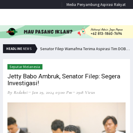
Media Penyambung Aspirasi Rakyat
Senator Filep: Miras Jelas Sumbang Angka Kematian di Papua
Senator Filep Wamafma Terima Aspirasi Tim DOB Manokwari Barat
HEADLINE
NEWS
Seputar Melanesia
Jetty Babo Ambruk, Senator Filep: Segera
Investigasi!
By Redaksi
Jan 29, 2024 03:00 Pm
2918 Views