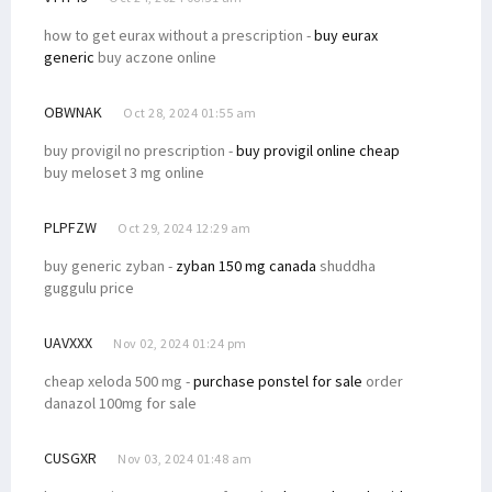
how to get eurax without a prescription -
buy eurax
generic
buy aczone online
OBWNAK
Oct 28, 2024 01:55 am
buy provigil no prescription -
buy provigil online cheap
buy meloset 3 mg online
PLPFZW
Oct 29, 2024 12:29 am
buy generic zyban -
zyban 150 mg canada
shuddha
guggulu price
UAVXXX
Nov 02, 2024 01:24 pm
cheap xeloda 500 mg -
purchase ponstel for sale
order
danazol 100mg for sale
CUSGXR
Nov 03, 2024 01:48 am