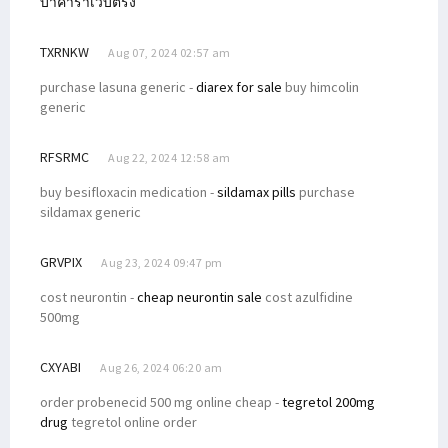
บาคาร่าเว็บตรง
TXRNKW
Aug 07, 2024 02:57 am
purchase lasuna generic -
diarex for sale
buy himcolin
generic
RFSRMC
Aug 22, 2024 12:58 am
buy besifloxacin medication -
sildamax pills
purchase
sildamax generic
GRVPIX
Aug 23, 2024 09:47 pm
cost neurontin -
cheap neurontin sale
cost azulfidine
500mg
CXYABI
Aug 26, 2024 06:20 am
order probenecid 500 mg online cheap -
tegretol 200mg
drug
tegretol online order