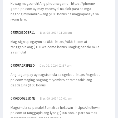
Huwag magpahuli! Ang phoenix game - https://phoenix-
game-ph.com ay may espesyal na alok para sa mga
bagong miyembro—ang $100 bonus na magpapasaya sa
iyong laro.
6755C93D53F11
Dec 08, 2024 11:28 pm
Mag-sign up ngayon sa 8k8 - https://8k8-8.com at
tanggapin ang $100 welcome bonus. Maging panalo mula
sa simula!
6755FA2F3FE30
Dec 09, 2024 02:57 am
Ang tagumpay ay nagsisimula sa cgebet - https://cgebet-
ph.com! Maging bagong miyembro at tamasahin ang
dagdag na $100 bonus.
67565D6E25D4E
Dec 09, 2024 10:01 am
Magsimula sa panalo! Sumali sa hellowin - https://hellowin-
ph.com at tanggapin ang iyong $100 bonus para sa mas
maraming pagkakataong manalo.