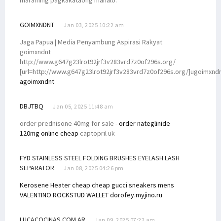
GOIMXNDNT
Jan 03, 2025 10:22 am
Jaga Papua | Media Penyambung Aspirasi Rakyat
goimxndnt
http://www.g647g23lrot92jrf3v283vrd7z0of296s.org/
[url=http://www.g647g23lrot92jrf3v283vrd7z0of296s.org/]ugoimxndnt
agoimxndnt
DBJTBQ
Jan 05, 2025 11:48 am
order prednisone 40mg for sale -
order nateglinide
120mg online cheap
captopril uk
FYD STAINLESS STEEL FOLDING BRUSHES EYELASH LASH
SEPARATOR
Jan 08, 2025 04:26 pm
Kerosene Heater
cheap cheap gucci sneakers mens
VALENTINO ROCKSTUD WALLET
dorofey.myjino.ru
LUCACOCINAS.COM.AR
Jan 09, 2025 07:22 am