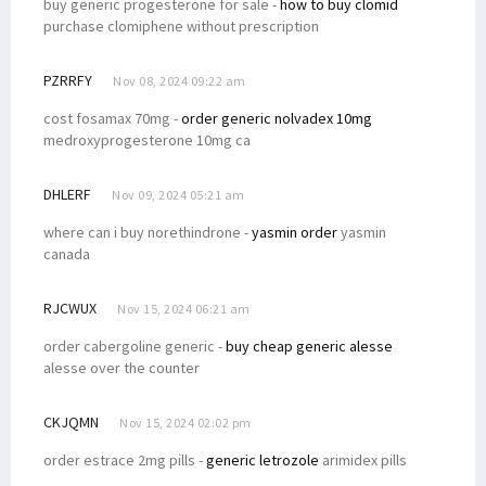
buy generic progesterone for sale -
how to buy clomid
purchase clomiphene without prescription
PZRRFY
Nov 08, 2024 09:22 am
cost fosamax 70mg -
order generic nolvadex 10mg
medroxyprogesterone 10mg ca
DHLERF
Nov 09, 2024 05:21 am
where can i buy norethindrone -
yasmin order
yasmin
canada
RJCWUX
Nov 15, 2024 06:21 am
order cabergoline generic -
buy cheap generic alesse
alesse over the counter
CKJQMN
Nov 15, 2024 02:02 pm
order estrace 2mg pills -
generic letrozole
arimidex pills