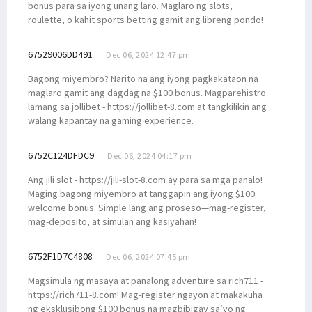
bonus para sa iyong unang laro. Maglaro ng slots,
roulette, o kahit sports betting gamit ang libreng pondo!
67529006DD491
Dec 06, 2024 12:47 pm
Bagong miyembro? Narito na ang iyong pagkakataon na
maglaro gamit ang dagdag na $100 bonus. Magparehistro
lamang sa jollibet - https://jollibet-8.com at tangkilikin ang
walang kapantay na gaming experience.
6752C124DFDC9
Dec 06, 2024 04:17 pm
Ang jili slot - https://jili-slot-8.com ay para sa mga panalo!
Maging bagong miyembro at tanggapin ang iyong $100
welcome bonus. Simple lang ang proseso—mag-register,
mag-deposito, at simulan ang kasiyahan!
6752F1D7C4808
Dec 06, 2024 07:45 pm
Magsimula ng masaya at panalong adventure sa rich711 -
https://rich711-8.com! Mag-register ngayon at makakuha
ng eksklusibong $100 bonus na magbibigay sa’yo ng