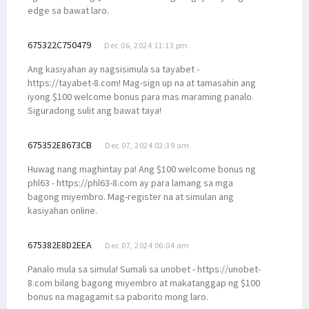
edge sa bawat laro.
675322C750479
Dec 06, 2024 11:13 pm
Ang kasiyahan ay nagsisimula sa tayabet -
https://tayabet-8.com! Mag-sign up na at tamasahin ang
iyong $100 welcome bonus para mas maraming panalo.
Siguradong sulit ang bawat taya!
675352E8673CB
Dec 07, 2024 02:39 am
Huwag nang maghintay pa! Ang $100 welcome bonus ng
phl63 - https://phl63-8.com ay para lamang sa mga
bagong miyembro. Mag-register na at simulan ang
kasiyahan online.
675382E8D2EEA
Dec 07, 2024 06:04 am
Panalo mula sa simula! Sumali sa unobet - https://unobet-
8.com bilang bagong miyembro at makatanggap ng $100
bonus na magagamit sa paborito mong laro.