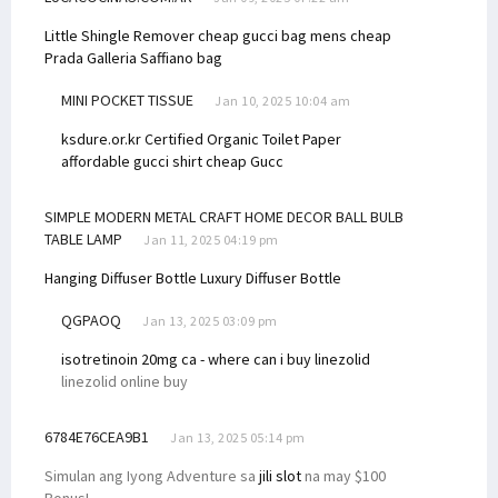
Little Shingle Remover
cheap gucci bag mens cheap
Prada Galleria Saffiano bag
MINI POCKET TISSUE
Jan 10, 2025 10:04 am
ksdure.or.kr
Certified Organic Toilet Paper
affordable gucci shirt cheap Gucc
SIMPLE MODERN METAL CRAFT HOME DECOR BALL BULB
TABLE LAMP
Jan 11, 2025 04:19 pm
Hanging Diffuser Bottle
Luxury Diffuser Bottle
QGPAOQ
Jan 13, 2025 03:09 pm
isotretinoin 20mg ca -
where can i buy linezolid
linezolid online buy
6784E76CEA9B1
Jan 13, 2025 05:14 pm
Simulan ang Iyong Adventure sa
jili slot
na may $100
Bonus!