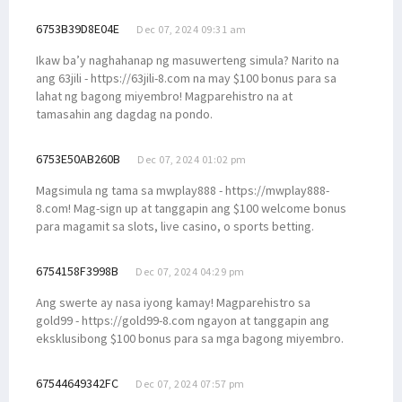
6753B39D8E04E
Dec 07, 2024 09:31 am
Ikaw ba’y naghahanap ng masuwerteng simula? Narito na
ang 63jili - https://63jili-8.com na may $100 bonus para sa
lahat ng bagong miyembro! Magparehistro na at
tamasahin ang dagdag na pondo.
6753E50AB260B
Dec 07, 2024 01:02 pm
Magsimula ng tama sa mwplay888 - https://mwplay888-
8.com! Mag-sign up at tanggapin ang $100 welcome bonus
para magamit sa slots, live casino, o sports betting.
6754158F3998B
Dec 07, 2024 04:29 pm
Ang swerte ay nasa iyong kamay! Magparehistro sa
gold99 - https://gold99-8.com ngayon at tanggapin ang
eksklusibong $100 bonus para sa mga bagong miyembro.
67544649342FC
Dec 07, 2024 07:57 pm