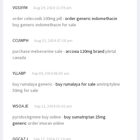
VGSXYM
Aug 29, 2024 11:39 am
order celecoxib 100mg pill -
order generic indomethacin
buy generic indomethacin for sale
CCUWPH
Aug 31, 2024 07:18 am
purchase mebeverine sale -
arcoxia 120mg brand
pletal
canada
YLLABP
Sep 09, 2024 06:03 am
buy rumalaya generic -
buy rumalaya for sale
amitriptyline
50mg for sale
WSOAJE
Sep 12, 2024 01:05 am
pyridostigmine buy online -
buy sumatriptan 25mg
generic
order imuran online
GGCAZJ
Sep 17, 2024 11:10 pm