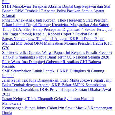
Pilot
STIH Manokwari Terapkan Absensi Digital bagi Pegawai dan Staf
Bantah OPM Tembak 17 Aparat, Polisi Pastikan Semua Aparat
Selamat
Prihatin Anak-Anak Jadi Korban, Theo Hesegem Surati Presiden
Pekan Literasi Digital Dorong Kreativitas Masyarakat Adat Saireri
Tutup DLA, Filep Harap Percepatan Digitalisasi 4 Sektor Terwujud
Tak Ragu ‘Potong Kepala’, Kapolri Copot 7 Pejabat Polisi
Satgas Nemangkawi Tangkap 1 Anggota KKB di Dekai Papua
Mahfud MD Sebut OPM Manfaatkan Momen Presiden Hadiri KTT
G20
Smelter Gresik Diprotes Warga Papua, Ini Respons Presdir Freeport
Tingkat Kriminalitas Papua Barat Tertinggi Nasional Selama 2020
Filep Wamafma Dampingi Gubernur Resmikan GKI Bahtera
Pasirido
SMP Serambakon Luluh Lantak, 1 KKB Diringkus di Gunung
Impura
Jalan Pegaf Tak Juga Dianggarkan, Filep Minta Jokowi Tepati Janji
Baku Tembak dengan Aparat, KKB Bakar SMP N Serambakon
Dokumen Diserahkan, DOB Provinsi Papua Selatan Dibahas Awal
2022
Ikatan Kelurga Teluk Elpaputih Gelar Syukuran Natal di
Manokwari
Kemenangan Bupati Johny Cabut Izin Sawit Masuk 5 Kemenangan
Dunia