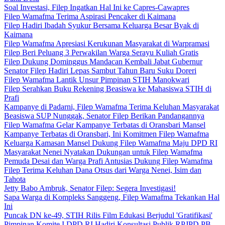
Soal Investasi, Filep Ingatkan Hal Ini ke Capres-Cawapres
Filep Wamafma Terima Aspirasi Pencaker di Kaimana
Filep Hadiri Ibadah Syukur Bersama Keluarga Besar Byak di
Kaimana
Filep Wamafma Apresiasi Kerukunan Masyarakat di Warpramasi
Filep Beri Peluang 3 Perwakilan Warga Serayu Kuliah Gratis
Filep Dukung Dominggus Mandacan Kembali Jabat Gubernur
Senator Filep Hadiri Lepas Sambut Tahun Baru Suku Doreri
Filep Wamafma Lantik Unsur Pimpinan STIH Manokwari
Filep Serahkan Buku Rekening Beasiswa ke Mahasiswa STIH di
Prafi
Kampanye di Padarni, Filep Wamafma Terima Keluhan Masyarakat
Beasiswa SUP Nunggak, Senator Filep Berikan Pandangannya
Filep Wamafma Gelar Kampanye Terbatas di Oransbari Mansel
Kampanye Terbatas di Oransbari, Ini Komitmen Filep Wamafma
Keluarga Kamasan Mansel Dukung Filep Wamafma Maju DPD RI
Masyarakat Nenei Nyatakan Dukungan untuk Filep Wamafma
Pemuda Desai dan Warga Prafi Antusias Dukung Filep Wamafma
Filep Terima Keluhan Dana Otsus dari Warga Nenei, Isim dan
Tahota
Jetty Babo Ambruk, Senator Filep: Segera Investigasi!
Sapa Warga di Kompleks Sanggeng, Filep Wamafma Tekankan Hal
Ini
Puncak DN ke-49, STIH Rilis Film Edukasi Berjudul 'Gratifikasi'
Pimpinan Komite I DPD RI Hadiri Konsultasi Publik RPJPD PB