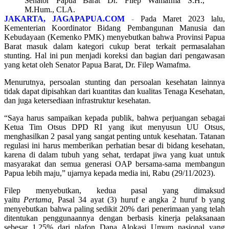
Senator Papua Barat Dr. Filep Wamafma S.H.,
M.Hum., CLA.
JAKARTA, JAGAPAPUA.COM
-
Pada Maret 2023 lalu,
Kementerian Koordinator Bidang Pembangunan Manusia dan
Kebudayaan (Kemenko PMK) menyebutkan bahwa Provinsi Papua
Barat masuk dalam kategori cukup berat terkait permasalahan
stunting. Hal ini pun menjadi koreksi dan bagian dari pengawasan
yang ketat oleh Senator Papua Barat, Dr. Filep Wamafma.
Menurutnya, persoalan stunting dan persoalan kesehatan lainnya
tidak dapat dipisahkan dari kuantitas dan kualitas Tenaga Kesehatan,
dan juga ketersediaan infrastruktur kesehatan.
“Saya harus sampaikan kepada publik, bahwa perjuangan sebagai
Ketua Tim Otsus DPD RI yang ikut menyusun UU Otsus,
menghasilkan 2 pasal yang sangat penting untuk kesehatan. Tatanan
regulasi ini harus memberikan perhatian besar di bidang kesehatan,
karena di dalam tubuh yang sehat, terdapat jiwa yang kuat untuk
masyarakat dan semua generasi OAP bersama-sama membangun
Papua lebih maju,” ujarnya kepada media ini, Rabu (29/11/2023).
Filep menyebutkan, kedua pasal yang dimaksud
yaitu
Pertama,
Pasal 34 ayat (3) huruf e angka 2 huruf b yang
menyebutkan bahwa paling sedikit 20% dari penerimaan yang telah
ditentukan penggunaannya dengan berbasis kinerja pelaksanaan
sebesar 1,25% dari plafon Dana Alokasi Umum nasional yang