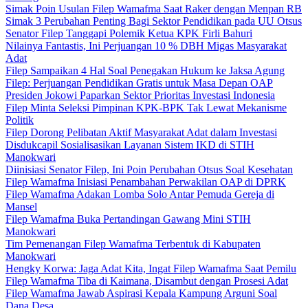
Simak Poin Usulan Filep Wamafma Saat Raker dengan Menpan RB
Simak 3 Perubahan Penting Bagi Sektor Pendidikan pada UU Otsus
Senator Filep Tanggapi Polemik Ketua KPK Firli Bahuri
Nilainya Fantastis, Ini Perjuangan 10 % DBH Migas Masyarakat
Adat
Filep Sampaikan 4 Hal Soal Penegakan Hukum ke Jaksa Agung
Filep: Perjuangan Pendidikan Gratis untuk Masa Depan OAP
Presiden Jokowi Paparkan Sektor Prioritas Investasi Indonesia
Filep Minta Seleksi Pimpinan KPK-BPK Tak Lewat Mekanisme
Politik
Filep Dorong Pelibatan Aktif Masyarakat Adat dalam Investasi
Disdukcapil Sosialisasikan Layanan Sistem IKD di STIH
Manokwari
Diinisiasi Senator Filep, Ini Poin Perubahan Otsus Soal Kesehatan
Filep Wamafma Inisiasi Penambahan Perwakilan OAP di DPRK
Filep Wamafma Adakan Lomba Solo Antar Pemuda Gereja di
Mansel
Filep Wamafma Buka Pertandingan Gawang Mini STIH
Manokwari
Tim Pemenangan Filep Wamafma Terbentuk di Kabupaten
Manokwari
Hengky Korwa: Jaga Adat Kita, Ingat Filep Wamafma Saat Pemilu
Filep Wamafma Tiba di Kaimana, Disambut dengan Prosesi Adat
Filep Wamafma Jawab Aspirasi Kepala Kampung Arguni Soal
Dana Desa