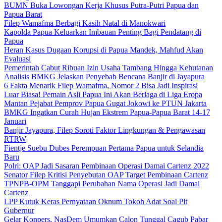
BUMN Buka Lowongan Kerja Khusus Putra-Putri Papua dan
Papua Barat
Filep Wamafma Berbagi Kasih Natal di Manokwari
Kapolda Papua Keluarkan Imbauan Penting Bagi Pendatang di
Papua
Heran Kasus Dugaan Korupsi di Papua Mandek, Mahfud Akan
Evaluasi
Pemerintah Cabut Ribuan Izin Usaha Tambang Hingga Kehutanan
Analisis BMKG Jelaskan Penyebab Bencana Banjir di Jayapura
6 Fakta Menarik Filep Wamafma, Nomor 2 Bisa Jadi Inspirasi
Luar Biasa! Pemain Asli Papua Ini Akan Berlaga di Liga Eropa
Mantan Pejabat Pemprov Papua Gugat Jokowi ke PTUN Jakarta
BMKG Ingatkan Curah Hujan Ekstrem Papua-Papua Barat 14-17
Januari
Banjir Jayapura, Filep Soroti Faktor Lingkungan & Pengawasan
RTRW
Fientje Suebu Dubes Perempuan Pertama Papua untuk Selandia
Baru
Polri: OAP Jadi Sasaran Pembinaan Operasi Damai Cartenz 2022
Senator Filep Kritisi Penyebutan OAP Target Pembinaan Cartenz
TPNPB-OPM Tanggapi Perubahan Nama Operasi Jadi Damai
Cartenz
LPP Kutuk Keras Pernyataan Oknum Tokoh Adat Soal Plt
Gubernur
Gelar Konpers, NasDem Umumkan Calon Tunggal Cagub Pabar