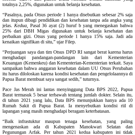
totalnya 2,25%, digunakan untuk belanja kesehatan.
“Pasalnya, pada Otsus periode 1 hanya disebutkan sebesar 2% saja
dan itupun dibagi pendidikan dan kesehatan tanpa ada angka yang
jelas.
Kedua,
Pasal 36 ayat (2) huruf b yang menegaskan bahwa
25% dari DBH Migas digunakan untuk belanja kesehatan dan
perbaikan gizi. Otsus yang periode 1 hanya 15% saja. Jadi ada
kenaikan signifikan di situ,” ujar Filep.
“Perjuangan saya dan tim Otsus DPD RI sangat berat karena harus
menghadapi pandangan-pandangan lain dari Kementerian
Keuangan (Kemenkeu) dan Kementerian-Kementerian terkait. Saya
sampaikan bahwa anggaran kesehatan dalam UU Otsus Perubahan
itu harus diloloskan karena kondisi kesehatan dan pengelolaannya di
Papua Barat membuat saya sangat sedih,” tuturnya.
Pace Jas Merah ini lantas menyinggung Data BPS 2022, Papua
Barat termasuk 5 besar terbawah tentang jumlah dokter. Selain itu,
di tahun 2021 yang lalu, Data BPS menunjukkan hanya ada 10
Rumah Sakit di Papua Barat. Ia menyebutkan kondisi riil di
lapangan yang masih menghadapi beragam keterbatasan.
“Baik infrastuktur maupun tenaga kesehatan, yang paling
mengenaskan ada di Kabupaten Manokwari Selatan dan
Pegunungan Arfak. Per tahun 2021 kedua kabupaten ini tidak