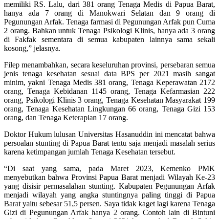
memiliki RS. Lalu, dari 381 orang Tenaga Medis di Papua Barat,
hanya ada 7 orang di Manokwari Selatan dan 9 orang di
Pegunungan Arfak. Tenaga farmasi di Pegunungan Arfak pun Cuma
2 orang. Bahkan untuk Tenaga Psikologi Klinis, hanya ada 3 orang
di Fakfak sementara di semua kabupaten lainnya sama sekali
kosong,” jelasnya.
Filep menambahkan, secara keseluruhan provinsi, persebaran semua
jenis tenaga kesehatan sesuai data BPS per 2021 masih sangat
minim, yakni Tenaga Medis 381 orang, Tenaga Keperawatan 2172
orang, Tenaga Kebidanan 1145 orang, Tenaga Kefarmasian 222
orang, Psikologi Klinis 3 orang, Tenaga Kesehatan Masyarakat 199
orang, Tenaga Kesehatan Lingkungan 66 orang, Tenaga Gizi 153
orang, dan Tenaga Keterapian 17 orang.
Doktor Hukum lulusan Universitas Hasanuddin ini mencatat bahwa
persoalan stunting di Papua Barat tentu saja menjadi masalah serius
karena ketimpangan jumlah Tenaga Kesehatan tersebut.
“Di saat yang sama, pada Maret 2023, Kemenko PMK
menyebutkan bahwa Provinsi Papua Barat menjadi Wilayah Ke-23
yang disisir permasalahan stunting. Kabupaten Pegunungan Arfak
menjadi wilayah yang angka stuntingnya paling tinggi di Papua
Barat yaitu sebesar 51,5 persen. Saya tidak kaget lagi karena Tenaga
Gizi di Pegunungan Arfak hanya 2 orang. Contoh lain di Bintuni