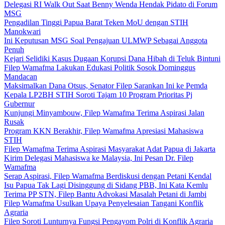
Delegasi RI Walk Out Saat Benny Wenda Hendak Pidato di Forum
MSG
Pengadilan Tinggi Papua Barat Teken MoU dengan STIH
Manokwari
Ini Keputusan MSG Soal Pengajuan ULMWP Sebagai Anggota
Penuh
Kejari Selidiki Kasus Dugaan Korupsi Dana Hibah di Teluk Bintuni
Filep Wamafma Lakukan Edukasi Politik Sosok Dominggus
Mandacan
Maksimalkan Dana Otsus, Senator Filep Sarankan Ini ke Pemda
Kepala LP2BH STIH Soroti Tajam 10 Program Prioritas Pj
Gubernur
Kunjungi Minyambouw, Filep Wamafma Terima Aspirasi Jalan
Rusak
Program KKN Berakhir, Filep Wamafma Apresiasi Mahasiswa
STIH
Filep Wamafma Terima Aspirasi Masyarakat Adat Papua di Jakarta
Kirim Delegasi Mahasiswa ke Malaysia, Ini Pesan Dr. Filep
Wamafma
Serap Aspirasi, Filep Wamafma Berdiskusi dengan Petani Kendal
Isu Papua Tak Lagi Disinggung di Sidang PBB, Ini Kata Kemlu
Terima PP STN, Filep Bantu Advokasi Masalah Petani di Jambi
Filep Wamafma Usulkan Upaya Penyelesaian Tangani Konflik
Agraria
Filep Soroti Lunturnya Fungsi Pengayom Polri di Konflik Agraria