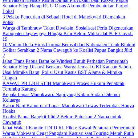
Pernyataan Mensos Risma Dinilai Provokatif bagi Rakyat Papua
Senator Filep Harap RUU Otsus Akomodir Pembentukan Parpol
Lokal
3 Pelaku Pencurian di Sebuah Hotel di Manokwari Diamankan
Polisi
Warga di Tambrauw Takut Divaksin, Sosialisasi Perlu Digencarkan
Kabupaten Jayawijaya Hingga Kini Belum Miliki alat PCR Covid-
19
10 Varian Delta Virus Corona Berasal dari Kabupaten Teluk Bintuni
Golkar Serahkan 2 Nama Cawagub ke Koalisi Papua Bangkit Jilid
2
Jalan Trans Papua Barat ke Windesi Butuh Perhatian Pemerintah
Senator Filep Diskusi Bersama Warga Jemaat GKI Kanaan Sabon
Usai Mimika Barat, Polisi Usut Kasus BST Alama & Mimika
Tengah
KAWAL PB-LBH STIH Manokwari Proses Hukum Penabrak
Terumbu Karang
Kepala Lapas Manokwari: Napi yang Kabur Sudah Ditemui
Keluarga
Kabar Napi Kabur dari Lapas Manokwari Tewas Tertembak Hanya
Hoaks
Koalisi Papua Bangkit Jilid 2 Belum Putuskan 2 Nama untuk
Cawagub
Jabat Waka I Komite I DPD RI, Filep: Kawal Peraturan Pemerintah!
Warga Mokwam Cegat Pangdam Kasuari saat Touring Merah Putih