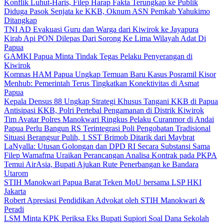
Konflik Luhut-Haris, Filep Harap Fakta Terungkap ke Publik
Diduga Pasok Senjata ke KKB, Oknum ASN Pemkab Yahukimo
Ditangkap
TNI AD Evakuasi Guru dan Warga dari Kiwirok ke Jayapura
Kirab Api PON Dilepas Dari Sorong Ke Lima Wilayah Adat Di
Papua
GAMKI Papua Minta Tindak Tegas Pelaku Penyerangan di
Kiwirok
Komnas HAM Papua Ungkap Temuan Baru Kasus Posramil Kisor
Menhub: Pemerintah Terus Tingkatkan Konektivitas di Asmat
Papua
Kepala Densus 88 Ungkap Strategi Khusus Tangani KKB di Papua
Antisipasi KKB, Polri Pertebal Pengamanan di Distrik Kiwirok
Tim Avatar Polres Manokwari Ringkus Pelaku Curanmor di Andai
Papua Perlu Bangun RS Terintegrasi Poli Pengobatan Tradisional
Situasi Berangsur Pulih, 1 SST Brimob Ditarik dari Maybrat
LaNyalla: Utusan Golongan dan DPD RI Secara Substansi Sama
Filep Wamafma Uraikan Perancangan Analisa Kontrak pada PKPA
Temui AirAsia, Bupati Ajukan Rute Penerbangan ke Bandara
Utarom
STIH Manokwari Papua Barat Teken MoU bersama LSP HKI
Jakarta
Robert Apresiasi Pendidikan Advokat oleh STIH Manokwari &
Peradi
LSM Minta KPK Periksa Eks Bupati Supiori Soal Dana Sekolah