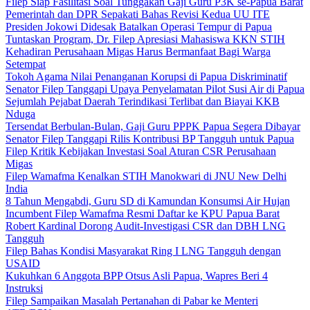
Filep Siap Fasilitasi Soal Tunggakan Gaji Guru P3K se-Papua Barat
Pemerintah dan DPR Sepakati Bahas Revisi Kedua UU ITE
Presiden Jokowi Didesak Batalkan Operasi Tempur di Papua
Tuntaskan Program, Dr. Filep Apresiasi Mahasiswa KKN STIH
Kehadiran Perusahaan Migas Harus Bermanfaat Bagi Warga
Setempat
Tokoh Agama Nilai Penanganan Korupsi di Papua Diskriminatif
Senator Filep Tanggapi Upaya Penyelamatan Pilot Susi Air di Papua
Sejumlah Pejabat Daerah Terindikasi Terlibat dan Biayai KKB
Nduga
Tersendat Berbulan-Bulan, Gaji Guru PPPK Papua Segera Dibayar
Senator Filep Tanggapi Rilis Kontribusi BP Tangguh untuk Papua
Filep Kritik Kebijakan Investasi Soal Aturan CSR Perusahaan
Migas
Filep Wamafma Kenalkan STIH Manokwari di JNU New Delhi
India
8 Tahun Mengabdi, Guru SD di Kamundan Konsumsi Air Hujan
Incumbent Filep Wamafma Resmi Daftar ke KPU Papua Barat
Robert Kardinal Dorong Audit-Investigasi CSR dan DBH LNG
Tangguh
Filep Bahas Kondisi Masyarakat Ring I LNG Tangguh dengan
USAID
Kukuhkan 6 Anggota BPP Otsus Asli Papua, Wapres Beri 4
Instruksi
Filep Sampaikan Masalah Pertanahan di Pabar ke Menteri