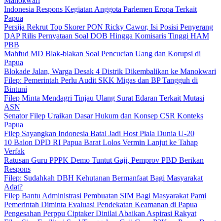
Manokwari
Indonesia Respons Kegiatan Anggota Parlemen Eropa Terkait
Papua
Persija Rekrut Top Skorer PON Ricky Cawor, Isi Posisi Penyerang
DAP Rilis Pernyataan Soal DOB Hingga Komisaris Tinggi HAM
PBB
Mahfud MD Blak-blakan Soal Pencucian Uang dan Korupsi di
Papua
Blokade Jalan, Warga Desak 4 Distrik Dikembalikan ke Manokwari
Filep: Pemerintah Perlu Audit SKK Migas dan BP Tangguh di
Bintuni
Filep Minta Mendagri Tinjau Ulang Surat Edaran Terkait Mutasi
ASN
Senator Filep Uraikan Dasar Hukum dan Konsep CSR Konteks
Papua
Filep Sayangkan Indonesia Batal Jadi Host Piala Dunia U-20
10 Balon DPD RI Papua Barat Lolos Vermin Lanjut ke Tahap
Verfak
Ratusan Guru PPPK Demo Tuntut Gaji, Pemprov PBD Berikan
Respons
Filep: Sudahkah DBH Kehutanan Bermanfaat Bagi Masyarakat
Adat?
Filep Bantu Administrasi Pembuatan SIM Bagi Masyarakat Pami
Pemerintah Diminta Evaluasi Pendekatan Keamanan di Papua
Pengesahan Perppu Ciptaker Dinilai Abaikan Aspirasi Rakyat