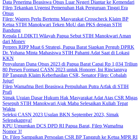
Data Penerima Beasiswa Otsus Luar Negeri Diantar ke Kemendari
Filep Tekankan Urgensi Pemenuhan Hak Perguruan Tinggi Era
Otsus
Filep: Wapres Perlu Bertemu Masyarakat Crosscheck Klaim BP
Ketua STIH Manokwari Teken MoU dan PKS dengan STH
Bandung
Kepala LLDIKTI Wilayah Papua Sebut STIH Manokwari Aman
dari Monev
Perpres RIPP Muat 6 Strategi, Papua Barat Siapkan Pergub DPRK
Dr. Yohana Minta Mahasiswa STIH Pahami Adat Saat di Lokasi
KKN
Penyaluran Dana Otsus 2023 di Papua Barat Capai Rp 1,034 Triliun
80 Persen Formasi CASN 2023 untuk Honorer, Ini Rinciannya
BP Tangguh Klaim Keberhasilan CSR, Senator Filep: Cobalah
Jujur!
Filep Wamafma Beri Beasiswa Perpuluhan Putra Arfak di STIH
Prafi
Simak Uraian Dasar Hukum Hak Masyarakat Adat Atas CSR Migas
Sesepuh STIH Manokwari Ajak Maba Selesaikan Kuliah Tepat
Waktu
Seleksi CASN 2023 Usulan BKN September 2023, Simak
Selengkapnya!
KPU Umumkan DCS DPD RI Papua Barat, Filep Wamafma
Nomor 3!
Dr. Filep Sampaikan Persoalan CSR BP Tangguh ke Ketua MPR RI