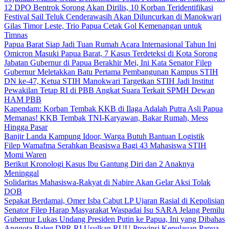
12 DPO Bentrok Sorong Akan Dirilis, 10 Korban Teridentifikasi
Festival Sail Teluk Cenderawasih Akan Diluncurkan di Manokwari
Gilas Timor Leste, Trio Papua Cetak Gol Kemenangan untuk
Timnas
Papua Barat Siap Jadi Tuan Rumah Acara Internasional Tahun Ini
Omicron Masuki Papua Barat, 7 Kasus Terdeteksi di Kota Sorong
Jabatan Gubernur di Papua Berakhir Mei, Ini Kata Senator Filep
Gubernur Meletakkan Batu Pertama Pembangunan Kampus STIH
DN ke-47, Ketua STIH Manokwari Targetkan STIH Jadi Institut
Pewakilan Tetap RI di PBB Angkat Suara Terkait SPMH Dewan
HAM PBB
Kapendam: Korban Tembak KKB di Ilaga Adalah Putra Asli Papua
Memanas! KKB Tembak TNI-Karyawan, Bakar Rumah, Mess
Hingga Pasar
Banjir Landa Kampung Idoor, Warga Butuh Bantuan Logistik
Filep Wamafma Serahkan Beasiswa Bagi 43 Mahasiswa STIH
Momi Waren
Berikut Kronologi Kasus Ibu Gantung Diri dan 2 Anaknya
Meninggal
Solidaritas Mahasiswa-Rakyat di Nabire Akan Gelar Aksi Tolak
DOB
Sepakat Berdamai, Omer Isba Cabut LP Ujaran Rasial di Kepolisian
Senator Filep Harap Masyarakat Waspadai Isu SARA Jelang Pemilu
Gubernur Lukas Undang Presiden Putin ke Papua, Ini yang Dibahas
Anggota Baleg DPR RI Usulkan RUU Provinsi Kepulauan Papua