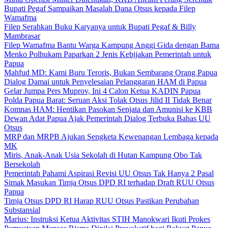
Bupati Pegaf Sampaikan Masalah Dana Otsus kepada Filep
Wamafma
Filep Serahkan Buku Karyanya untuk Bupati Pegaf & Billy
Mambrasar
Filep Wamafma Bantu Warga Kampung Anggi Gida dengan Bama
Menko Polhukam Paparkan 2 Jenis Kebijakan Pemerintah untuk
Papua
Mahfud MD: Kami Buru Teroris, Bukan Sembarang Orang Papua
Dialog Damai untuk Penyelesaian Pelanggaran HAM di Papua
Gelar Jumpa Pers Muprov, Ini 4 Calon Ketua KADIN Papua
Polda Papua Barat: Seruan Aksi Tolak Otsus Jilid II Tidak Benar
Komnas HAM: Hentikan Pasokan Senjata dan Amunisi ke KBB
Dewan Adat Papua Ajak Pemerintah Dialog Terbuka Bahas UU
Otsus
MRP dan MRPB Ajukan Sengketa Kewenangan Lembaga kepada
MK
Miris, Anak-Anak Usia Sekolah di Hutan Kampung Obo Tak
Bersekolah
Pemerintah Pahami Aspirasi Revisi UU Otsus Tak Hanya 2 Pasal
Simak Masukan Timja Otsus DPD RI terhadap Draft RUU Otsus
Papua
Timja Otsus DPD RI Harap RUU Otsus Pastikan Perubahan
Substansial
Marius: Instruksi Ketua Aktivitas STIH Manokwari Ikuti Prokes