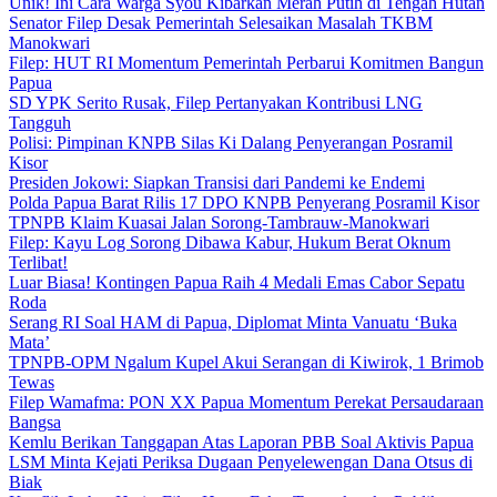
Unik! Ini Cara Warga Syou Kibarkan Merah Putih di Tengah Hutan
Senator Filep Desak Pemerintah Selesaikan Masalah TKBM
Manokwari
Filep: HUT RI Momentum Pemerintah Perbarui Komitmen Bangun
Papua
SD YPK Serito Rusak, Filep Pertanyakan Kontribusi LNG
Tangguh
Polisi: Pimpinan KNPB Silas Ki Dalang Penyerangan Posramil
Kisor
Presiden Jokowi: Siapkan Transisi dari Pandemi ke Endemi
Polda Papua Barat Rilis 17 DPO KNPB Penyerang Posramil Kisor
TPNPB Klaim Kuasai Jalan Sorong-Tambrauw-Manokwari
Filep: Kayu Log Sorong Dibawa Kabur, Hukum Berat Oknum
Terlibat!
Luar Biasa! Kontingen Papua Raih 4 Medali Emas Cabor Sepatu
Roda
Serang RI Soal HAM di Papua, Diplomat Minta Vanuatu ‘Buka
Mata’
TPNPB-OPM Ngalum Kupel Akui Serangan di Kiwirok, 1 Brimob
Tewas
Filep Wamafma: PON XX Papua Momentum Perekat Persaudaraan
Bangsa
Kemlu Berikan Tanggapan Atas Laporan PBB Soal Aktivis Papua
LSM Minta Kejati Periksa Dugaan Penyelewengan Dana Otsus di
Biak