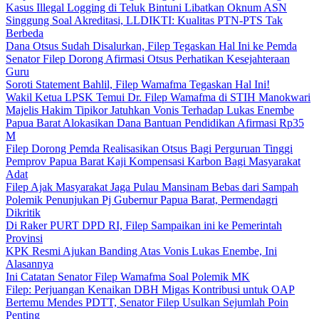
Kasus Illegal Logging di Teluk Bintuni Libatkan Oknum ASN
Singgung Soal Akreditasi, LLDIKTI: Kualitas PTN-PTS Tak
Berbeda
Dana Otsus Sudah Disalurkan, Filep Tegaskan Hal Ini ke Pemda
Senator Filep Dorong Afirmasi Otsus Perhatikan Kesejahteraan
Guru
Soroti Statement Bahlil, Filep Wamafma Tegaskan Hal Ini!
Wakil Ketua LPSK Temui Dr. Filep Wamafma di STIH Manokwari
Majelis Hakim Tipikor Jatuhkan Vonis Terhadap Lukas Enembe
Papua Barat Alokasikan Dana Bantuan Pendidikan Afirmasi Rp35
M
Filep Dorong Pemda Realisasikan Otsus Bagi Perguruan Tinggi
Pemprov Papua Barat Kaji Kompensasi Karbon Bagi Masyarakat
Adat
Filep Ajak Masyarakat Jaga Pulau Mansinam Bebas dari Sampah
Polemik Penunjukan Pj Gubernur Papua Barat, Permendagri
Dikritik
Di Raker PURT DPD RI, Filep Sampaikan ini ke Pemerintah
Provinsi
KPK Resmi Ajukan Banding Atas Vonis Lukas Enembe, Ini
Alasannya
Ini Catatan Senator Filep Wamafma Soal Polemik MK
Filep: Perjuangan Kenaikan DBH Migas Kontribusi untuk OAP
Bertemu Mendes PDTT, Senator Filep Usulkan Sejumlah Poin
Penting