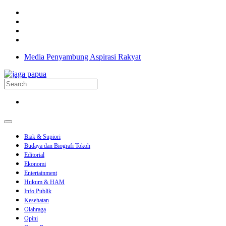
Media Penyambung Aspirasi Rakyat
Biak & Supiori
Budaya dan Biografi Tokoh
Editorial
Ekonomi
Entertainment
Hukum & HAM
Info Publik
Kesehatan
Olahraga
Opini