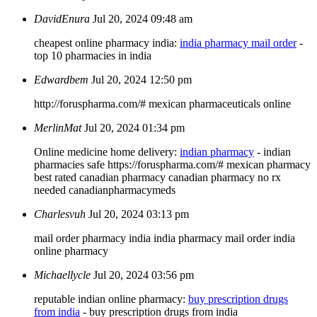
DavidEnura
Jul 20, 2024 09:48 am
cheapest online pharmacy india:
india pharmacy mail order
-
top 10 pharmacies in india
Edwardbem
Jul 20, 2024 12:50 pm
http://foruspharma.com/# mexican pharmaceuticals online
MerlinMat
Jul 20, 2024 01:34 pm
Online medicine home delivery:
indian pharmacy
- indian
pharmacies safe https://foruspharma.com/# mexican pharmacy
best rated canadian pharmacy
canadian pharmacy no rx
needed
canadianpharmacymeds
Charlesvuh
Jul 20, 2024 03:13 pm
mail order pharmacy india
india pharmacy mail order
india
online pharmacy
Michaellycle
Jul 20, 2024 03:56 pm
reputable indian online pharmacy:
buy prescription drugs
from india
- buy prescription drugs from india