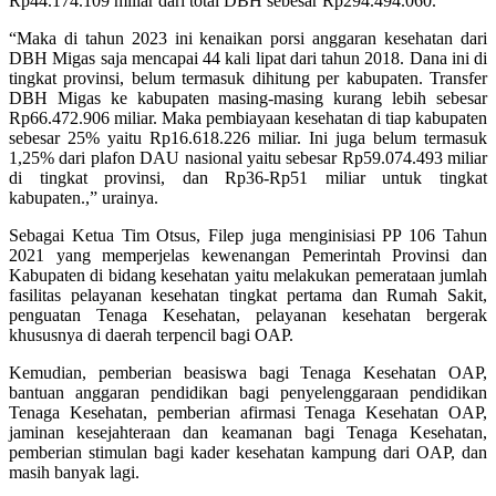
Rp44.174.109 miliar dari total DBH sebesar Rp294.494.060.
“Maka di tahun 2023 ini kenaikan porsi anggaran kesehatan dari
DBH Migas saja mencapai 44 kali lipat dari tahun 2018. Dana ini di
tingkat provinsi, belum termasuk dihitung per kabupaten. Transfer
DBH Migas ke kabupaten masing-masing kurang lebih sebesar
Rp66.472.906 miliar. Maka pembiayaan kesehatan di tiap kabupaten
sebesar 25% yaitu Rp16.618.226 miliar. Ini juga belum termasuk
1,25% dari plafon DAU nasional yaitu sebesar Rp59.074.493 miliar
di tingkat provinsi, dan Rp36-Rp51 miliar untuk tingkat
kabupaten.,” urainya.
Sebagai Ketua Tim Otsus, Filep juga menginisiasi PP 106 Tahun
2021 yang memperjelas kewenangan Pemerintah Provinsi dan
Kabupaten di bidang kesehatan yaitu melakukan pemerataan jumlah
fasilitas pelayanan kesehatan tingkat pertama dan Rumah Sakit,
penguatan Tenaga Kesehatan, pelayanan kesehatan bergerak
khususnya di daerah terpencil bagi OAP.
Kemudian, pemberian beasiswa bagi Tenaga Kesehatan OAP,
bantuan anggaran pendidikan bagi penyelenggaraan pendidikan
Tenaga Kesehatan, pemberian afirmasi Tenaga Kesehatan OAP,
jaminan kesejahteraan dan keamanan bagi Tenaga Kesehatan,
pemberian stimulan bagi kader kesehatan kampung dari OAP, dan
masih banyak lagi.