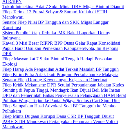
ATR/BPN
Tokoh Intelektual Adat 7 Suku Minta DBH Migas Bintuni Diaudit
Filep Terima 12 Putra/i Sebyar & Sumuri Kuliah di STIH
Manokwari
Senator Filep Nilai BP Tangguh dan SKK Migas Langgar
Konstitusi
Sistem Pemilu Tetap Terbuka, MK Bakal Laporkan Denny
Indrayana
Kawal 3 Misi Besar RIPPP, BPP Otsus Gelar Rapat Konsolidasi
Papua Barat Usulkan Pemekaran Kabupaten/Kota, Ini Respons
DPR
Filep: Masyarakat 7 Suku Bintuni Tengah Hadapi Persoalan
Ekologi
Filep Harap Ada Pengadilan Adat Terkait Masalah BP Tangguh
Filep Kirim Putra Arfak Ikuti Program Perkuliahan ke Malaysia
Senator Filep Dorong Kewenangan Kejaksaan Diperkuat
Filep Kritik Mekanisme DPR Setujui Perpanjangan Jabatan Kades
Stunting di Papua Tinggi, Mendagri: Ikan Dijual Beli Mie Instan
DPD dan Pemerintah Bahas Penyelesaian Pelanggaran HAM Berat
Puluhan Warga Terjun ke Pantai Wijaya Sentosa Cari Siput Uter
Filep Sampaikan Hasil Advokasi Soal BP Tangguh ke Menko
Polhukam
Filep Minta Dugaan Korupsi Dana CSR BP Tangguh Diusut
P2BH STIH Manokwari Pertanyakan Penamaan Venue Voli di
Manokwari