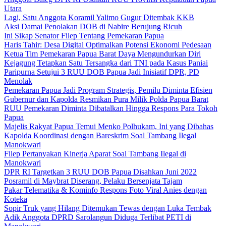
Utara
Lagi, Satu Anggota Koramil Yalimo Gugur Ditembak KKB
Aksi Damai Penolakan DOB di Nabire Berujung Ricuh
Ini Sikap Senator Filep Tentang Pemekaran Papua
Haris Tahir: Desa Digital Optimalkan Potensi Ekonomi Pedesaan
Ketua Tim Pemekaran Papua Barat Daya Mengundurkan Diri
Kejagung Tetapkan Satu Tersangka dari TNI pada Kasus Paniai
Paripurna Setujui 3 RUU DOB Papua Jadi Inisiatif DPR, PD
Menolak
Pemekaran Papua Jadi Program Strategis, Pemilu Diminta Efisien
Gubernur dan Kapolda Resmikan Pura Milik Polda Papua Barat
RUU Pemekaran Diminta Dibatalkan Hingga Respons Para Tokoh
Papua
Majelis Rakyat Papua Temui Menko Polhukam, Ini yang Dibahas
Kapolda Koordinasi dengan Bareskrim Soal Tambang Ilegal
Manokwari
Filep Pertanyakan Kinerja Aparat Soal Tambang Ilegal di
Manokwari
DPR RI Targetkan 3 RUU DOB Papua Disahkan Juni 2022
Posramil di Maybrat Diserang, Pelaku Bersenjata Tajam
Pakar Telematika & Kominfo Respons Foto Viral Anies dengan
Koteka
Sopir Truk yang Hilang Ditemukan Tewas dengan Luka Tembak
Adik Anggota DPRD Sarolangun Diduga Terlibat PETI di