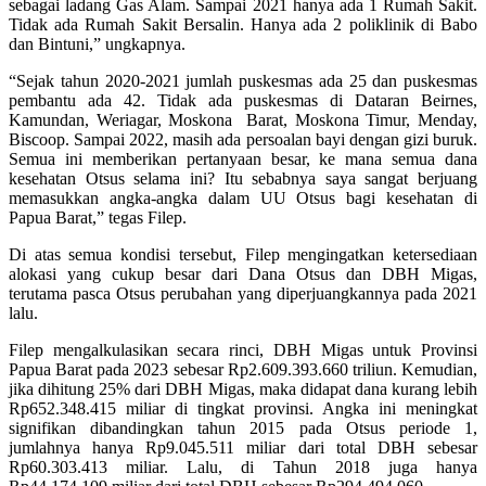
sebagai ladang Gas Alam. Sampai 2021 hanya ada 1 Rumah Sakit.
Tidak ada Rumah Sakit Bersalin. Hanya ada 2 poliklinik di Babo
dan Bintuni,” ungkapnya.
“Sejak tahun 2020-2021 jumlah puskesmas ada 25 dan puskesmas
pembantu ada 42. Tidak ada puskesmas di Dataran Beirnes,
Kamundan, Weriagar, Moskona Barat, Moskona Timur, Menday,
Biscoop. Sampai 2022, masih ada persoalan bayi dengan gizi buruk.
Semua ini memberikan pertanyaan besar, ke mana semua dana
kesehatan Otsus selama ini? Itu sebabnya saya sangat berjuang
memasukkan angka-angka dalam UU Otsus bagi kesehatan di
Papua Barat,” tegas Filep.
Di atas semua kondisi tersebut, Filep mengingatkan ketersediaan
alokasi yang cukup besar dari Dana Otsus dan DBH Migas,
terutama pasca Otsus perubahan yang diperjuangkannya pada 2021
lalu.
Filep mengalkulasikan secara rinci, DBH Migas untuk Provinsi
Papua Barat pada 2023 sebesar Rp2.609.393.660 triliun. Kemudian,
jika dihitung 25% dari DBH Migas, maka didapat dana kurang lebih
Rp652.348.415 miliar di tingkat provinsi. Angka ini meningkat
signifikan dibandingkan tahun 2015 pada Otsus periode 1,
jumlahnya hanya Rp9.045.511 miliar dari total DBH sebesar
Rp60.303.413 miliar. Lalu, di Tahun 2018 juga hanya