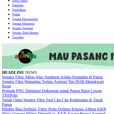
Otsus Papua
Parlemen
Pendidikan
Politik
Seputar Internasional
Seputar Melanesia
Seputar Nasional
Seputar Teluk Bintuni
Traveling
HEADLINE
NEWS
Senator Filep: Miras Jelas Sumbang Angka Kematian di Papua
Senator Filep Wamafma Terima Aspirasi Tim DOB Manokwari
Barat
Pemuda PNG Deklarasi Dukungan untuk Papua Barat Lawan
TNI/Polri
Simak Opini Senator Filep Soal Cita-Cita Kedamaian di Tanah
Papua
Hindari Bias Definisi, Filep: Perlu Definisi Khusus Afiliasi KKB
Minta Operasi Militer Dihentikan, KKB Ancam Perang Serentak