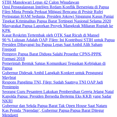
STIH Manokwari Lepas 42 Calon Wisudawan
Opsi Penggalangan Intelijen Redam Konflik Bersenjata di Papua
Filep Minta Pemda Perkuat Mitigasi Bencana di Pesisir Rufei
Peringatan HAM Sedunia, Presiden Jokowi Singgung Kasus Paniai
Tingkat Kriminalitas Papua Barat Tertinggi Nasional Selama 2020
Masyarakat Papua Laporkan Proyek Mangkrak Miliaran Rupiah ke
KPK
Kasat Reskrim Tertembak oleh OTK Saat Ricuh di Mansel
90 % Lulusan Adalah OAP, Filep: Ini Kontribusi STIH untuk Papua
Presiden Dibayangi Isu Papua Lepas Saat Ambil Alih Saham
Freeport
Pemprov Papua Barat Diduga Salahi Prosedur CPNS-PPPK
Formasi 2018
Pemerintah Bentuk Satgas Komunikasi Tegaskan Kebijakan di
Papua
Gubernur Didesak Ambil Langkah Konkret untuk Pengungsi
Maybrat
Respons Panglima TNI, Filep: Sudah Saatnya TNI OAP Jadi
Pemimpin
Seorang Guru Pesantren Lakukan Pembersihan Gereja Jelang Natal
Kapolda Papua: Presiden Bersedia Bertemu Eks KKB yang Sadar
NKRI
Gubernur dan Sekda Papua Barat Tak Open House Saat Nataru
Kas Pemda ‘Ngendap’, Gubernur Papua-Papua Barat Ditegur
Mendagri