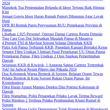
2024
Mangkok Tua Peninggalan Belanda di Idoor Terjaga Baik Hingga
Kini
Jemaat Gereja Idoor Harap Rumah Pastori Dibangun Agar Layak
Huni
DPR RI Bentuk Panja Penyusunan RUU Pemekaran Provinsi di
Papua
Libatkan 1.925 Personel, Operasi Damai Cartenz Resmi Dimulai
Tiga Cara Gus Dur Selesaikan Masalah Papua di Masanya
4 Prajurit TNI di Maybrat Sorong Selatan Ditembak KKB
Putra Asli Papua Terbunuh KKB, Pangdam Kasuari Bereaksi Keras
Senator Filep Uraikan 5 Intisari Pasal Pemekaran UU Otsus Papua
Pemekaran Papua, Filep Ungkap 2 Opsi Siapkan Pemerintahan
Daerah
Serangan KKB di Kiwirok, 1 Anggota Satgas Cartenz Tertembak
Tok! Ini Jadwal Resmi Pilpres dan Pilkada 2024
Dua Kelompok Warga Bentrok di Sorong, Belasan Orang Tewas
Pelaku Bentrok di Kota Sorong Bukan Orang Papua, Ini
Kronologinya
Filep Harap Aparat Mampu Deteksi Dini Potensi Kekerasan di
Daerah
Filep Wamafma: Polisi Penangkap Pelaku Layak Terima Reward
Polisi Ringkus 2 Terduga Pelaku Pembunuhan Khani Rumaf di
Sorong
Sejumlah Massa Gelar Demonstrasi Tolak Pemekaran di Manokwari