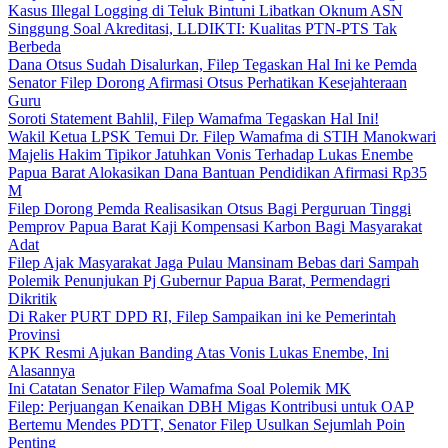
Kasus Illegal Logging di Teluk Bintuni Libatkan Oknum ASN
Singgung Soal Akreditasi, LLDIKTI: Kualitas PTN-PTS Tak
Berbeda
Dana Otsus Sudah Disalurkan, Filep Tegaskan Hal Ini ke Pemda
Senator Filep Dorong Afirmasi Otsus Perhatikan Kesejahteraan
Guru
Soroti Statement Bahlil, Filep Wamafma Tegaskan Hal Ini!
Wakil Ketua LPSK Temui Dr. Filep Wamafma di STIH Manokwari
Majelis Hakim Tipikor Jatuhkan Vonis Terhadap Lukas Enembe
Papua Barat Alokasikan Dana Bantuan Pendidikan Afirmasi Rp35
M
Filep Dorong Pemda Realisasikan Otsus Bagi Perguruan Tinggi
Pemprov Papua Barat Kaji Kompensasi Karbon Bagi Masyarakat
Adat
Filep Ajak Masyarakat Jaga Pulau Mansinam Bebas dari Sampah
Polemik Penunjukan Pj Gubernur Papua Barat, Permendagri
Dikritik
Di Raker PURT DPD RI, Filep Sampaikan ini ke Pemerintah
Provinsi
KPK Resmi Ajukan Banding Atas Vonis Lukas Enembe, Ini
Alasannya
Ini Catatan Senator Filep Wamafma Soal Polemik MK
Filep: Perjuangan Kenaikan DBH Migas Kontribusi untuk OAP
Bertemu Mendes PDTT, Senator Filep Usulkan Sejumlah Poin
Penting