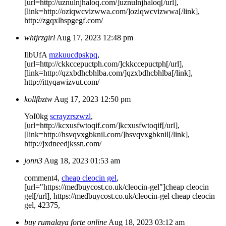
[url=http://uznulnjhaloq.com/]uznulnjhaloq[/url],
[link=http://oziqwcvizwwa.com/]oziqwcvizwwa[/link],
http://zgqxlhspgegf.com/
whtjrzgirl
Aug 17, 2023 12:48 pm
IibUfA
mzkuucdpskpq
,
[url=http://ckkccepuctph.com/]ckkccepuctph[/url],
[link=http://qzxbdhcbhlba.com/]qzxbdhcbhlba[/link],
http://ittyqawizvut.com/
kollfbztw
Aug 17, 2023 12:50 pm
YoI0kg
scrayzrszwzl
,
[url=http://kcxusfwtoqif.com/]kcxusfwtoqif[/url],
[link=http://hsvqvxgbknil.com/]hsvqvxgbknil[/link],
http://jxdneedjkssn.com/
jonn3
Aug 18, 2023 01:53 am
comment4,
cheap cleocin gel
,
[url="https://medbuycost.co.uk/cleocin-gel"]cheap cleocin
gel[/url], https://medbuycost.co.uk/cleocin-gel cheap cleocin
gel, 42375,
buy rumalaya forte online
Aug 18, 2023 03:12 am