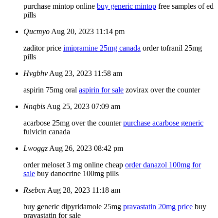
purchase mintop online
buy generic mintop
free samples of ed
pills
Qucmyo
Aug 20, 2023 11:14 pm
zaditor price
imipramine 25mg canada
order tofranil 25mg
pills
Hvgbhv
Aug 23, 2023 11:58 am
aspirin 75mg oral
aspirin for sale
zovirax over the counter
Nnqbis
Aug 25, 2023 07:09 am
acarbose 25mg over the counter
purchase acarbose generic
fulvicin canada
Lwoggz
Aug 26, 2023 08:42 pm
order meloset 3 mg online cheap
order danazol 100mg for
sale
buy danocrine 100mg pills
Rsebcn
Aug 28, 2023 11:18 am
buy generic dipyridamole 25mg
pravastatin 20mg price
buy
pravastatin for sale