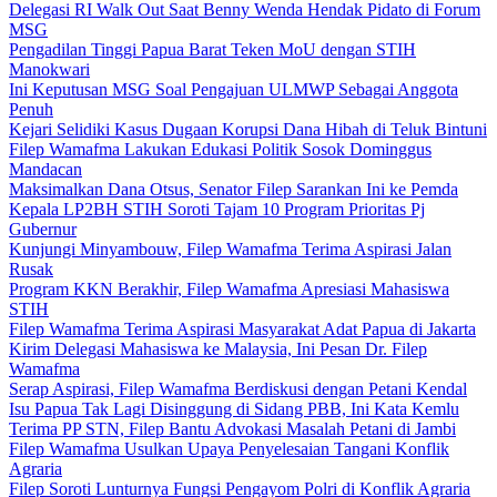
Delegasi RI Walk Out Saat Benny Wenda Hendak Pidato di Forum
MSG
Pengadilan Tinggi Papua Barat Teken MoU dengan STIH
Manokwari
Ini Keputusan MSG Soal Pengajuan ULMWP Sebagai Anggota
Penuh
Kejari Selidiki Kasus Dugaan Korupsi Dana Hibah di Teluk Bintuni
Filep Wamafma Lakukan Edukasi Politik Sosok Dominggus
Mandacan
Maksimalkan Dana Otsus, Senator Filep Sarankan Ini ke Pemda
Kepala LP2BH STIH Soroti Tajam 10 Program Prioritas Pj
Gubernur
Kunjungi Minyambouw, Filep Wamafma Terima Aspirasi Jalan
Rusak
Program KKN Berakhir, Filep Wamafma Apresiasi Mahasiswa
STIH
Filep Wamafma Terima Aspirasi Masyarakat Adat Papua di Jakarta
Kirim Delegasi Mahasiswa ke Malaysia, Ini Pesan Dr. Filep
Wamafma
Serap Aspirasi, Filep Wamafma Berdiskusi dengan Petani Kendal
Isu Papua Tak Lagi Disinggung di Sidang PBB, Ini Kata Kemlu
Terima PP STN, Filep Bantu Advokasi Masalah Petani di Jambi
Filep Wamafma Usulkan Upaya Penyelesaian Tangani Konflik
Agraria
Filep Soroti Lunturnya Fungsi Pengayom Polri di Konflik Agraria