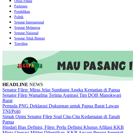
Otsus Papua
Parlemen
Pendidikan
Politik
Seputar Internasional
Seputar Melanesia
Seputar Nasional
Seputar Teluk Bintuni
Traveling
HEADLINE
NEWS
Senator Filep: Miras Jelas Sumbang Angka Kematian di Papua
Senator Filep Wamafma Terima Aspirasi Tim DOB Manokwari
Barat
Pemuda PNG Deklarasi Dukungan untuk Papua Barat Lawan
TNI/Polri
Simak Opini Senator Filep Soal Cita-Cita Kedamaian di Tanah
Papua
Hindari Bias Definisi, Filep: Perlu Definisi Khusus Afiliasi KKB
Minta Operasi Militer Dihentikan, KKB Ancam Perang Serentak