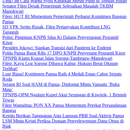
Unik! Ini Cara Warga Syou Kibarkan Merah Putih di Tengah Hutan
Senator Filep Desak Pemerintah Selesaikan Masalah TKBM
Manokwari
Filep: HUT RI Momentum Pemerintah Perbarui Komitmen Bangun
Papua
SD YPK Serito Rusak, Filep Pertanyakan Kontribusi LNG
Tangguh
Polisi: Pimpinan KNPB Silas Ki Dalang Penyerangan Posramil
Kisor
Presiden Jokowi: Siapkan Transisi dari Pandemi ke Endemi
Polda Papua Barat Rilis 17 DPO KNPB Penyerang Posramil Kisor
TPNPB Klaim Kuasai Jalan Sorong-Tambrauw-Manokwari
Filep: Kayu Log Sorong Dibawa Kabur, Hukum Berat Oknum
Terlibat!
Luar Biasa! Kontingen Papua Raih 4 Medali Emas Cabor Sepatu
Roda
Serang RI Soal HAM di Papua, Diplomat Minta Vanuatu ‘Buka
Mata’
TPNPB-OPM Ngalum Kupel Akui Serangan di Kiwirok, 1 Brimob
Tewas
Filep Wamafma: PON XX Papua Momentum Perekat Persaudaraan
Bangsa
Kemlu Berikan Tanggapan Atas Laporan PBB Soal Aktivis Papua
LSM Minta Kejati Periksa Dugaan Penyelewengan Dana Otsus di
Biak