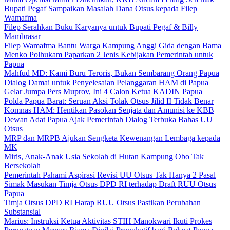
Bupati Pegaf Sampaikan Masalah Dana Otsus kepada Filep
Wamafma
Filep Serahkan Buku Karyanya untuk Bupati Pegaf & Billy
Mambrasar
Filep Wamafma Bantu Warga Kampung Anggi Gida dengan Bama
Menko Polhukam Paparkan 2 Jenis Kebijakan Pemerintah untuk
Papua
Mahfud MD: Kami Buru Teroris, Bukan Sembarang Orang Papua
Dialog Damai untuk Penyelesaian Pelanggaran HAM di Papua
Gelar Jumpa Pers Muprov, Ini 4 Calon Ketua KADIN Papua
Polda Papua Barat: Seruan Aksi Tolak Otsus Jilid II Tidak Benar
Komnas HAM: Hentikan Pasokan Senjata dan Amunisi ke KBB
Dewan Adat Papua Ajak Pemerintah Dialog Terbuka Bahas UU
Otsus
MRP dan MRPB Ajukan Sengketa Kewenangan Lembaga kepada
MK
Miris, Anak-Anak Usia Sekolah di Hutan Kampung Obo Tak
Bersekolah
Pemerintah Pahami Aspirasi Revisi UU Otsus Tak Hanya 2 Pasal
Simak Masukan Timja Otsus DPD RI terhadap Draft RUU Otsus
Papua
Timja Otsus DPD RI Harap RUU Otsus Pastikan Perubahan
Substansial
Marius: Instruksi Ketua Aktivitas STIH Manokwari Ikuti Prokes