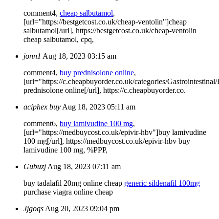
comment4,
cheap salbutamol
,
[url="https://bestgetcost.co.uk/cheap-ventolin"]cheap
salbutamol[/url], https://bestgetcost.co.uk/cheap-ventolin
cheap salbutamol, cpq,
jonn1
Aug 18, 2023 03:15 am
comment4,
buy prednisolone online
,
[url="https://c.cheapbuyorder.co.uk/categories/Gastrointestinal
prednisolone online[/url], https://c.cheapbuyorder.co.
aciphex buy
Aug 18, 2023 05:11 am
comment6,
buy lamivudine 100 mg
,
[url="https://medbuycost.co.uk/epivir-hbv"]buy lamivudine
100 mg[/url], https://medbuycost.co.uk/epivir-hbv buy
lamivudine 100 mg, %PPP,
Gubuzj
Aug 18, 2023 07:11 am
buy tadalafil 20mg online cheap
generic sildenafil 100mg
purchase viagra online cheap
Jjgoqs
Aug 20, 2023 09:04 pm