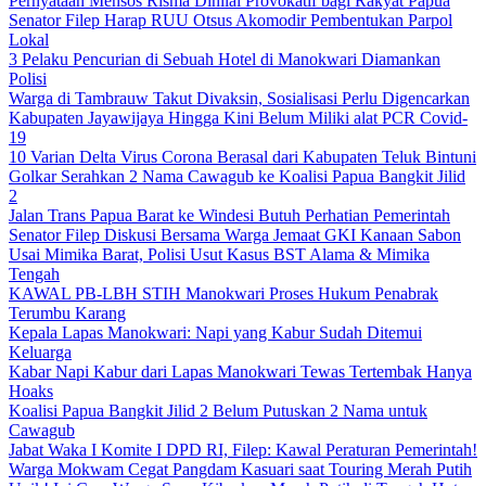
Pernyataan Mensos Risma Dinilai Provokatif bagi Rakyat Papua
Senator Filep Harap RUU Otsus Akomodir Pembentukan Parpol
Lokal
3 Pelaku Pencurian di Sebuah Hotel di Manokwari Diamankan
Polisi
Warga di Tambrauw Takut Divaksin, Sosialisasi Perlu Digencarkan
Kabupaten Jayawijaya Hingga Kini Belum Miliki alat PCR Covid-
19
10 Varian Delta Virus Corona Berasal dari Kabupaten Teluk Bintuni
Golkar Serahkan 2 Nama Cawagub ke Koalisi Papua Bangkit Jilid
2
Jalan Trans Papua Barat ke Windesi Butuh Perhatian Pemerintah
Senator Filep Diskusi Bersama Warga Jemaat GKI Kanaan Sabon
Usai Mimika Barat, Polisi Usut Kasus BST Alama & Mimika
Tengah
KAWAL PB-LBH STIH Manokwari Proses Hukum Penabrak
Terumbu Karang
Kepala Lapas Manokwari: Napi yang Kabur Sudah Ditemui
Keluarga
Kabar Napi Kabur dari Lapas Manokwari Tewas Tertembak Hanya
Hoaks
Koalisi Papua Bangkit Jilid 2 Belum Putuskan 2 Nama untuk
Cawagub
Jabat Waka I Komite I DPD RI, Filep: Kawal Peraturan Pemerintah!
Warga Mokwam Cegat Pangdam Kasuari saat Touring Merah Putih