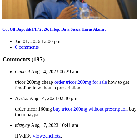
Cut Off Dapodik PIP 2026, Filep: Data Siswa Harus Akurat
Jan 01, 2026 12:00 pm
0 comments
Comments (197)
Cmxrht
Aug 14, 2023 06:29 am
tricor 200mg cheap
order tricor 200mg for sale
how to get
fenofibrate without a prescription
Nyztoa
Aug 14, 2023 02:30 pm
order tricor 160mg
buy tricor 200mg without prescription
buy
tricor paypal
tdzpyqy
Aug 17, 2023 10:41 am
HVdf3y
vfowzchehotz
,