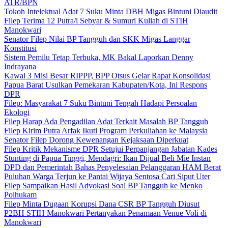
ATR/BPN
Tokoh Intelektual Adat 7 Suku Minta DBH Migas Bintuni Diaudit
Filep Terima 12 Putra/i Sebyar & Sumuri Kuliah di STIH
Manokwari
Senator Filep Nilai BP Tangguh dan SKK Migas Langgar
Konstitusi
Sistem Pemilu Tetap Terbuka, MK Bakal Laporkan Denny
Indrayana
Kawal 3 Misi Besar RIPPP, BPP Otsus Gelar Rapat Konsolidasi
Papua Barat Usulkan Pemekaran Kabupaten/Kota, Ini Respons
DPR
Filep: Masyarakat 7 Suku Bintuni Tengah Hadapi Persoalan
Ekologi
Filep Harap Ada Pengadilan Adat Terkait Masalah BP Tangguh
Filep Kirim Putra Arfak Ikuti Program Perkuliahan ke Malaysia
Senator Filep Dorong Kewenangan Kejaksaan Diperkuat
Filep Kritik Mekanisme DPR Setujui Perpanjangan Jabatan Kades
Stunting di Papua Tinggi, Mendagri: Ikan Dijual Beli Mie Instan
DPD dan Pemerintah Bahas Penyelesaian Pelanggaran HAM Berat
Puluhan Warga Terjun ke Pantai Wijaya Sentosa Cari Siput Uter
Filep Sampaikan Hasil Advokasi Soal BP Tangguh ke Menko
Polhukam
Filep Minta Dugaan Korupsi Dana CSR BP Tangguh Diusut
P2BH STIH Manokwari Pertanyakan Penamaan Venue Voli di
Manokwari