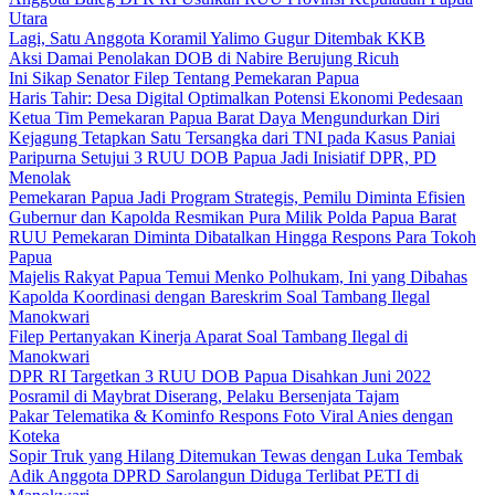
Utara
Lagi, Satu Anggota Koramil Yalimo Gugur Ditembak KKB
Aksi Damai Penolakan DOB di Nabire Berujung Ricuh
Ini Sikap Senator Filep Tentang Pemekaran Papua
Haris Tahir: Desa Digital Optimalkan Potensi Ekonomi Pedesaan
Ketua Tim Pemekaran Papua Barat Daya Mengundurkan Diri
Kejagung Tetapkan Satu Tersangka dari TNI pada Kasus Paniai
Paripurna Setujui 3 RUU DOB Papua Jadi Inisiatif DPR, PD
Menolak
Pemekaran Papua Jadi Program Strategis, Pemilu Diminta Efisien
Gubernur dan Kapolda Resmikan Pura Milik Polda Papua Barat
RUU Pemekaran Diminta Dibatalkan Hingga Respons Para Tokoh
Papua
Majelis Rakyat Papua Temui Menko Polhukam, Ini yang Dibahas
Kapolda Koordinasi dengan Bareskrim Soal Tambang Ilegal
Manokwari
Filep Pertanyakan Kinerja Aparat Soal Tambang Ilegal di
Manokwari
DPR RI Targetkan 3 RUU DOB Papua Disahkan Juni 2022
Posramil di Maybrat Diserang, Pelaku Bersenjata Tajam
Pakar Telematika & Kominfo Respons Foto Viral Anies dengan
Koteka
Sopir Truk yang Hilang Ditemukan Tewas dengan Luka Tembak
Adik Anggota DPRD Sarolangun Diduga Terlibat PETI di