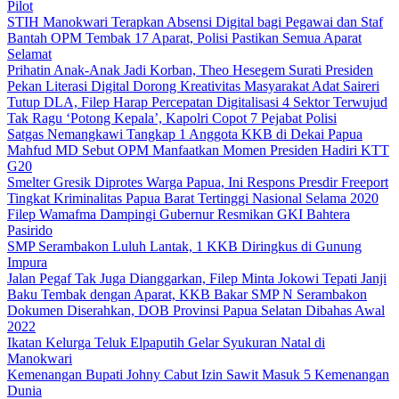
Pilot
STIH Manokwari Terapkan Absensi Digital bagi Pegawai dan Staf
Bantah OPM Tembak 17 Aparat, Polisi Pastikan Semua Aparat
Selamat
Prihatin Anak-Anak Jadi Korban, Theo Hesegem Surati Presiden
Pekan Literasi Digital Dorong Kreativitas Masyarakat Adat Saireri
Tutup DLA, Filep Harap Percepatan Digitalisasi 4 Sektor Terwujud
Tak Ragu ‘Potong Kepala’, Kapolri Copot 7 Pejabat Polisi
Satgas Nemangkawi Tangkap 1 Anggota KKB di Dekai Papua
Mahfud MD Sebut OPM Manfaatkan Momen Presiden Hadiri KTT
G20
Smelter Gresik Diprotes Warga Papua, Ini Respons Presdir Freeport
Tingkat Kriminalitas Papua Barat Tertinggi Nasional Selama 2020
Filep Wamafma Dampingi Gubernur Resmikan GKI Bahtera
Pasirido
SMP Serambakon Luluh Lantak, 1 KKB Diringkus di Gunung
Impura
Jalan Pegaf Tak Juga Dianggarkan, Filep Minta Jokowi Tepati Janji
Baku Tembak dengan Aparat, KKB Bakar SMP N Serambakon
Dokumen Diserahkan, DOB Provinsi Papua Selatan Dibahas Awal
2022
Ikatan Kelurga Teluk Elpaputih Gelar Syukuran Natal di
Manokwari
Kemenangan Bupati Johny Cabut Izin Sawit Masuk 5 Kemenangan
Dunia