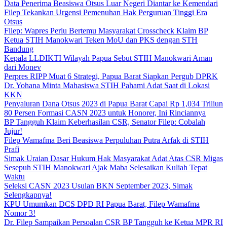
Data Penerima Beasiswa Otsus Luar Negeri Diantar ke Kemendari
Filep Tekankan Urgensi Pemenuhan Hak Perguruan Tinggi Era
Otsus
Filep: Wapres Perlu Bertemu Masyarakat Crosscheck Klaim BP
Ketua STIH Manokwari Teken MoU dan PKS dengan STH
Bandung
Kepala LLDIKTI Wilayah Papua Sebut STIH Manokwari Aman
dari Monev
Perpres RIPP Muat 6 Strategi, Papua Barat Siapkan Pergub DPRK
Dr. Yohana Minta Mahasiswa STIH Pahami Adat Saat di Lokasi
KKN
Penyaluran Dana Otsus 2023 di Papua Barat Capai Rp 1,034 Triliun
80 Persen Formasi CASN 2023 untuk Honorer, Ini Rinciannya
BP Tangguh Klaim Keberhasilan CSR, Senator Filep: Cobalah
Jujur!
Filep Wamafma Beri Beasiswa Perpuluhan Putra Arfak di STIH
Prafi
Simak Uraian Dasar Hukum Hak Masyarakat Adat Atas CSR Migas
Sesepuh STIH Manokwari Ajak Maba Selesaikan Kuliah Tepat
Waktu
Seleksi CASN 2023 Usulan BKN September 2023, Simak
Selengkapnya!
KPU Umumkan DCS DPD RI Papua Barat, Filep Wamafma
Nomor 3!
Dr. Filep Sampaikan Persoalan CSR BP Tangguh ke Ketua MPR RI