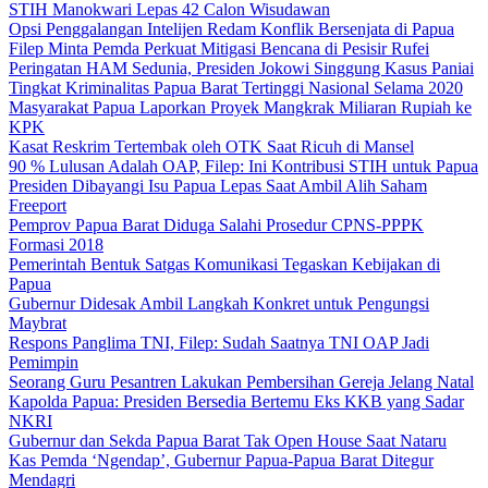
STIH Manokwari Lepas 42 Calon Wisudawan
Opsi Penggalangan Intelijen Redam Konflik Bersenjata di Papua
Filep Minta Pemda Perkuat Mitigasi Bencana di Pesisir Rufei
Peringatan HAM Sedunia, Presiden Jokowi Singgung Kasus Paniai
Tingkat Kriminalitas Papua Barat Tertinggi Nasional Selama 2020
Masyarakat Papua Laporkan Proyek Mangkrak Miliaran Rupiah ke
KPK
Kasat Reskrim Tertembak oleh OTK Saat Ricuh di Mansel
90 % Lulusan Adalah OAP, Filep: Ini Kontribusi STIH untuk Papua
Presiden Dibayangi Isu Papua Lepas Saat Ambil Alih Saham
Freeport
Pemprov Papua Barat Diduga Salahi Prosedur CPNS-PPPK
Formasi 2018
Pemerintah Bentuk Satgas Komunikasi Tegaskan Kebijakan di
Papua
Gubernur Didesak Ambil Langkah Konkret untuk Pengungsi
Maybrat
Respons Panglima TNI, Filep: Sudah Saatnya TNI OAP Jadi
Pemimpin
Seorang Guru Pesantren Lakukan Pembersihan Gereja Jelang Natal
Kapolda Papua: Presiden Bersedia Bertemu Eks KKB yang Sadar
NKRI
Gubernur dan Sekda Papua Barat Tak Open House Saat Nataru
Kas Pemda ‘Ngendap’, Gubernur Papua-Papua Barat Ditegur
Mendagri