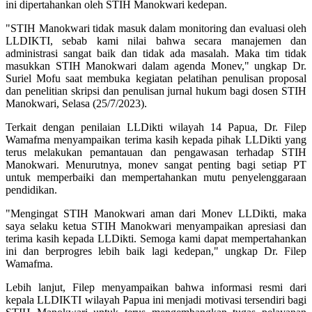
ini dipertahankan oleh STIH Manokwari kedepan.
"STIH Manokwari tidak masuk dalam monitoring dan evaluasi oleh
LLDIKTI, sebab kami nilai bahwa secara manajemen dan
administrasi sangat baik dan tidak ada masalah. Maka tim tidak
masukkan STIH Manokwari dalam agenda Monev," ungkap Dr.
Suriel Mofu saat membuka kegiatan pelatihan penulisan proposal
dan penelitian skripsi dan penulisan jurnal hukum bagi dosen STIH
Manokwari, Selasa (25/7/2023).
Terkait dengan penilaian LLDikti wilayah 14 Papua, Dr. Filep
Wamafma menyampaikan terima kasih kepada pihak LLDikti yang
terus melakukan pemantauan dan pengawasan terhadap STIH
Manokwari. Menurutnya, monev sangat penting bagi setiap PT
untuk memperbaiki dan mempertahankan mutu penyelenggaraan
pendidikan.
"Mengingat STIH Manokwari aman dari Monev LLDikti, maka
saya selaku ketua STIH Manokwari menyampaikan apresiasi dan
terima kasih kepada LLDikti. Semoga kami dapat mempertahankan
ini dan berprogres lebih baik lagi kedepan," ungkap Dr. Filep
Wamafma.
Lebih lanjut, Filep menyampaikan bahwa informasi resmi dari
kepala LLDIKTI wilayah Papua ini menjadi motivasi tersendiri bagi