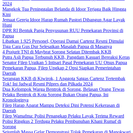
2024
Mangkok Tua Peninggalan Belanda di Idoor Terjaga Baik Hingga
Kini
Jemaat Gereja Idoor Harap Rumah Pastori Dibangun Agar Layak
Huni
DPR RI Bentuk Panja Penyusunan RUU Pemekaran Provinsi di
Papua
Libatkan 1.925 Personel, Operasi Damai Cartenz Resmi Dimulai
Tiga Cara Gus Dur Selesaikan Masalah Papua di Masanya
4 Prajurit TNI di Maybrat Sorong Selatan Ditembak KKB
Putra Asli Papua Terbunuh KKB, Pangdam Kasuari Bereaksi Keras
Senator Filep Uraikan 5 Intisari Pasal Pemekaran UU Otsus Papua
Pemekaran Papua, Filep Ungkap 2 Opsi Siapkan Pemerintahan
Daerah
Serangan KKB di Kiwirok, 1 Anggota Satgas Cartenz Tertembak
Tok! Ini Jadwal Resmi Pilpres dan Pilkada 2024
Dua Kelompok Warga Bentrok di Sorong, Belasan Orang Tewas
Pelaku Bentrok di Kota Sorong Bukan Orang Papua, Ini
Kronologinya
Filep Harap Aparat Mampu Deteksi Dini Potensi Kekerasan di
Daerah
Filep Wamafma: Polisi Penangkap Pelaku Layak Terima Reward
Polisi Ringkus 2 Terduga Pelaku Pembunuhan Khani Rumaf di
Sorong
Sejumlah Massa Gelar Demonstrasi Tolak Pemekaran di Manokwari