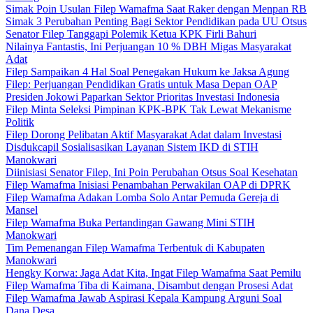
Simak Poin Usulan Filep Wamafma Saat Raker dengan Menpan RB
Simak 3 Perubahan Penting Bagi Sektor Pendidikan pada UU Otsus
Senator Filep Tanggapi Polemik Ketua KPK Firli Bahuri
Nilainya Fantastis, Ini Perjuangan 10 % DBH Migas Masyarakat
Adat
Filep Sampaikan 4 Hal Soal Penegakan Hukum ke Jaksa Agung
Filep: Perjuangan Pendidikan Gratis untuk Masa Depan OAP
Presiden Jokowi Paparkan Sektor Prioritas Investasi Indonesia
Filep Minta Seleksi Pimpinan KPK-BPK Tak Lewat Mekanisme
Politik
Filep Dorong Pelibatan Aktif Masyarakat Adat dalam Investasi
Disdukcapil Sosialisasikan Layanan Sistem IKD di STIH
Manokwari
Diinisiasi Senator Filep, Ini Poin Perubahan Otsus Soal Kesehatan
Filep Wamafma Inisiasi Penambahan Perwakilan OAP di DPRK
Filep Wamafma Adakan Lomba Solo Antar Pemuda Gereja di
Mansel
Filep Wamafma Buka Pertandingan Gawang Mini STIH
Manokwari
Tim Pemenangan Filep Wamafma Terbentuk di Kabupaten
Manokwari
Hengky Korwa: Jaga Adat Kita, Ingat Filep Wamafma Saat Pemilu
Filep Wamafma Tiba di Kaimana, Disambut dengan Prosesi Adat
Filep Wamafma Jawab Aspirasi Kepala Kampung Arguni Soal
Dana Desa