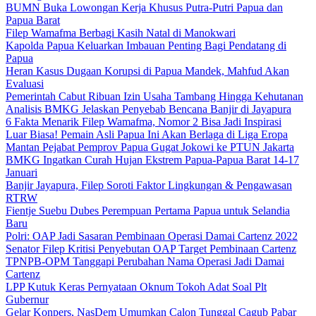
BUMN Buka Lowongan Kerja Khusus Putra-Putri Papua dan
Papua Barat
Filep Wamafma Berbagi Kasih Natal di Manokwari
Kapolda Papua Keluarkan Imbauan Penting Bagi Pendatang di
Papua
Heran Kasus Dugaan Korupsi di Papua Mandek, Mahfud Akan
Evaluasi
Pemerintah Cabut Ribuan Izin Usaha Tambang Hingga Kehutanan
Analisis BMKG Jelaskan Penyebab Bencana Banjir di Jayapura
6 Fakta Menarik Filep Wamafma, Nomor 2 Bisa Jadi Inspirasi
Luar Biasa! Pemain Asli Papua Ini Akan Berlaga di Liga Eropa
Mantan Pejabat Pemprov Papua Gugat Jokowi ke PTUN Jakarta
BMKG Ingatkan Curah Hujan Ekstrem Papua-Papua Barat 14-17
Januari
Banjir Jayapura, Filep Soroti Faktor Lingkungan & Pengawasan
RTRW
Fientje Suebu Dubes Perempuan Pertama Papua untuk Selandia
Baru
Polri: OAP Jadi Sasaran Pembinaan Operasi Damai Cartenz 2022
Senator Filep Kritisi Penyebutan OAP Target Pembinaan Cartenz
TPNPB-OPM Tanggapi Perubahan Nama Operasi Jadi Damai
Cartenz
LPP Kutuk Keras Pernyataan Oknum Tokoh Adat Soal Plt
Gubernur
Gelar Konpers, NasDem Umumkan Calon Tunggal Cagub Pabar