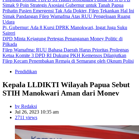
Simak 9 Poin Strategis Asosiasi Gubernur untuk Tanah Papua
Prihatin Pasien Emergensi Tak Ada Dokter, Filep Tekankan Hal Ini
Simak Pandangan Filep Wamafma Atas RUU Pengeloaan Ruang
Udara
Pj. Gubernur: Ada 8 Kursi DPRK Manokwari, Ingat Juga Suku
Saireri
DPD Minta Kejagung Pertegas Penanganan Money Politic di
Pilkada
Filep Wamafma: RUU Bahasa Daerah Harus Prioritas Prolegnas
Ketua Komite 3 DPD RI Dukung PKH Kemensos Dilanjutkan
Filep Kecam Penembakan Remaja di Semarang oleh Oknum Polisi
Pendidikan
Kepala LLDIKTI Wilayah Papua Sebut
STIH Manokwari Aman dari Monev
by Redaksi
Jul 26, 2023 10:35 am
2711 views