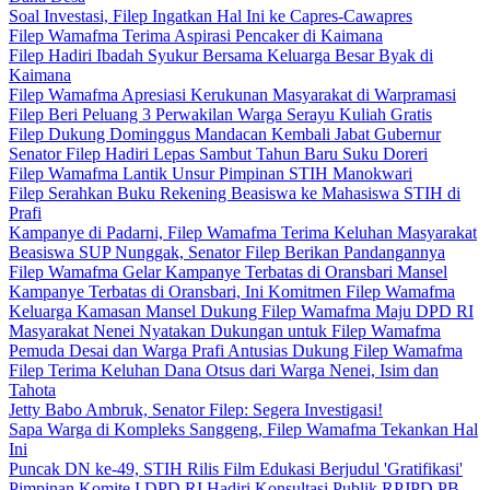
Soal Investasi, Filep Ingatkan Hal Ini ke Capres-Cawapres
Filep Wamafma Terima Aspirasi Pencaker di Kaimana
Filep Hadiri Ibadah Syukur Bersama Keluarga Besar Byak di
Kaimana
Filep Wamafma Apresiasi Kerukunan Masyarakat di Warpramasi
Filep Beri Peluang 3 Perwakilan Warga Serayu Kuliah Gratis
Filep Dukung Dominggus Mandacan Kembali Jabat Gubernur
Senator Filep Hadiri Lepas Sambut Tahun Baru Suku Doreri
Filep Wamafma Lantik Unsur Pimpinan STIH Manokwari
Filep Serahkan Buku Rekening Beasiswa ke Mahasiswa STIH di
Prafi
Kampanye di Padarni, Filep Wamafma Terima Keluhan Masyarakat
Beasiswa SUP Nunggak, Senator Filep Berikan Pandangannya
Filep Wamafma Gelar Kampanye Terbatas di Oransbari Mansel
Kampanye Terbatas di Oransbari, Ini Komitmen Filep Wamafma
Keluarga Kamasan Mansel Dukung Filep Wamafma Maju DPD RI
Masyarakat Nenei Nyatakan Dukungan untuk Filep Wamafma
Pemuda Desai dan Warga Prafi Antusias Dukung Filep Wamafma
Filep Terima Keluhan Dana Otsus dari Warga Nenei, Isim dan
Tahota
Jetty Babo Ambruk, Senator Filep: Segera Investigasi!
Sapa Warga di Kompleks Sanggeng, Filep Wamafma Tekankan Hal
Ini
Puncak DN ke-49, STIH Rilis Film Edukasi Berjudul 'Gratifikasi'
Pimpinan Komite I DPD RI Hadiri Konsultasi Publik RPJPD PB