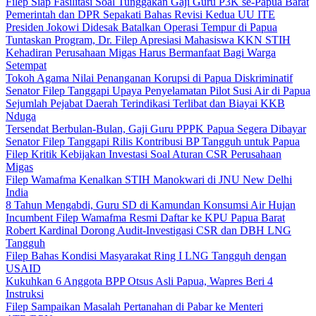
Filep Siap Fasilitasi Soal Tunggakan Gaji Guru P3K se-Papua Barat
Pemerintah dan DPR Sepakati Bahas Revisi Kedua UU ITE
Presiden Jokowi Didesak Batalkan Operasi Tempur di Papua
Tuntaskan Program, Dr. Filep Apresiasi Mahasiswa KKN STIH
Kehadiran Perusahaan Migas Harus Bermanfaat Bagi Warga
Setempat
Tokoh Agama Nilai Penanganan Korupsi di Papua Diskriminatif
Senator Filep Tanggapi Upaya Penyelamatan Pilot Susi Air di Papua
Sejumlah Pejabat Daerah Terindikasi Terlibat dan Biayai KKB
Nduga
Tersendat Berbulan-Bulan, Gaji Guru PPPK Papua Segera Dibayar
Senator Filep Tanggapi Rilis Kontribusi BP Tangguh untuk Papua
Filep Kritik Kebijakan Investasi Soal Aturan CSR Perusahaan
Migas
Filep Wamafma Kenalkan STIH Manokwari di JNU New Delhi
India
8 Tahun Mengabdi, Guru SD di Kamundan Konsumsi Air Hujan
Incumbent Filep Wamafma Resmi Daftar ke KPU Papua Barat
Robert Kardinal Dorong Audit-Investigasi CSR dan DBH LNG
Tangguh
Filep Bahas Kondisi Masyarakat Ring I LNG Tangguh dengan
USAID
Kukuhkan 6 Anggota BPP Otsus Asli Papua, Wapres Beri 4
Instruksi
Filep Sampaikan Masalah Pertanahan di Pabar ke Menteri