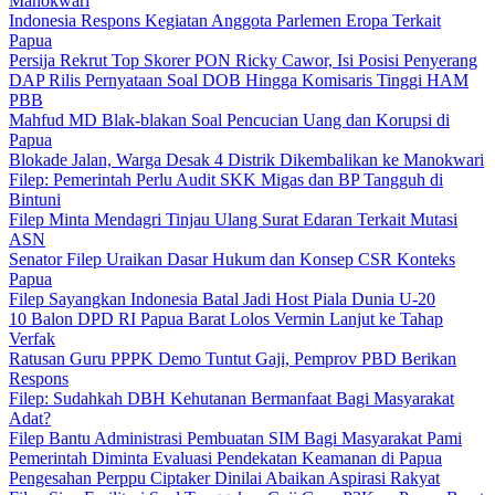
Manokwari
Indonesia Respons Kegiatan Anggota Parlemen Eropa Terkait
Papua
Persija Rekrut Top Skorer PON Ricky Cawor, Isi Posisi Penyerang
DAP Rilis Pernyataan Soal DOB Hingga Komisaris Tinggi HAM
PBB
Mahfud MD Blak-blakan Soal Pencucian Uang dan Korupsi di
Papua
Blokade Jalan, Warga Desak 4 Distrik Dikembalikan ke Manokwari
Filep: Pemerintah Perlu Audit SKK Migas dan BP Tangguh di
Bintuni
Filep Minta Mendagri Tinjau Ulang Surat Edaran Terkait Mutasi
ASN
Senator Filep Uraikan Dasar Hukum dan Konsep CSR Konteks
Papua
Filep Sayangkan Indonesia Batal Jadi Host Piala Dunia U-20
10 Balon DPD RI Papua Barat Lolos Vermin Lanjut ke Tahap
Verfak
Ratusan Guru PPPK Demo Tuntut Gaji, Pemprov PBD Berikan
Respons
Filep: Sudahkah DBH Kehutanan Bermanfaat Bagi Masyarakat
Adat?
Filep Bantu Administrasi Pembuatan SIM Bagi Masyarakat Pami
Pemerintah Diminta Evaluasi Pendekatan Keamanan di Papua
Pengesahan Perppu Ciptaker Dinilai Abaikan Aspirasi Rakyat