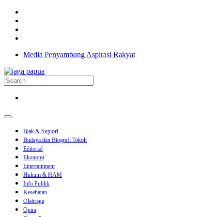
Media Penyambung Aspirasi Rakyat
Biak & Supiori
Budaya dan Biografi Tokoh
Editorial
Ekonomi
Entertainment
Hukum & HAM
Info Publik
Kesehatan
Olahraga
Opini