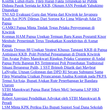
Konflik Luhut-Haris, Filep Harap Fakta Terungkap ke Publik
Diduga Pasok Senjata ke KKB, Oknum ASN Pemkab Yahukimo
Ditangkap
TNI AD Evakuasi Guru dan Warga dari Kiwirok ke Jayapura
Kirab Api PON Dilepas Dari Sorong Ke Lima Wilayah Adat Di
Papua
GAMKI Papua Minta Tindak Tegas Pelaku Penyerangan di
Kiwirok
Komnas HAM Papua Ungkap Temuan Baru Kasus Posramil Kisor
Menhub: Pemerintah Terus Tingkatkan Konektivitas di Asmat
Papua
Kepala Densus 88 Ungkap Strategi Khusus Tangani KKB di Papua
Antisipasi KKB, Polri Pertebal Pengamanan di Distrik Kiwirok
Tim Avatar Polres Manokwari Ringkus Pelaku Curanmor di Andai
Papua Perlu Bangun RS Terintegrasi Poli Pengobatan Tradisional
Situasi Berangsur Pulih, 1 SST Brimob Ditarik dari Maybrat
LaNyalla: Utusan Golongan dan DPD RI Secara Substansi Sama
Filep Wamafma Uraikan Perancangan Analisa Kontrak pada PKPA
Temui AirAsia, Bupati Ajukan Rute Penerbangan ke Bandara
Utarom
STIH Manokwari Papua Barat Teken MoU bersama LSP HKI
Jakarta
Robert Apresiasi Pendidikan Advokat oleh STIH Manokwari &
Peradi
LSM Minta KPK Periksa Eks Bupati Supiori Soal Dana Sekolah