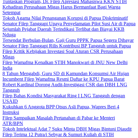
Tuntaskan Program, Dr. Filep Apresiasi Mahasiswa KKN STIH
Kehadiran Perusahaan Migas Harus Bermanfaat Bagi Warga
Setempat
Tokoh Agama Nilai Penanganan Korupsi di Papua Diskriminatif
Senator Filep Tanggapi Upaya Penyelamatan Pilot Susi Air di Papua
Sejumlah Pejabat Daerah Terindikasi Terlibat dan Biayai KKB
Nduga
Tersendat Berbulan-Bulan, Gaji Guru PPPK Papua Segera Dibayar
Senator Filep Tanggapi Rilis Kontribusi BP Tangguh untuk Papua
Filep Kritik Kebijakan Investasi Soal Aturan CSR Perusahaan
Migas
Filep Wamafma Kenalkan STIH Manokwari di JNU New Delhi
India
8 Tahun Mengabdi, Guru SD di Kamundan Konsumsi Air Hujan
Incumbent Filep Wamafma Resmi Daftar ke KPU Papua Barat
Robert Kardinal Dorong Audit-Investigasi CSR dan DBH LNG
Tangguh
Filep Bahas Kondisi Masyarakat Ring I LNG Tangguh dengan
USAID
Kukuhkan 6 Anggota BPP Otsus Asli Papua, Wapres Beri 4
Instruksi
Filep Sampaikan Masalah Pertanahan di Pabar ke Menteri
ATR/BPN
Tokoh Intelektual Adat 7 Suku Minta DBH Migas Bintuni Diaudit
Filep Terima 12 Putra/i Sebyar & Sumuri Kuliah di STIH