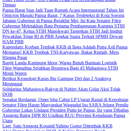
Timnas
Papua Barat Siap Jadi Tuan Rumah Acara Internasional Tahun Ini
Omicron Masuki Papua Barat, 7 Kasus Terdeteksi di Kota Sorong
Jabatan Gubernur di Papua Berakhir Mei, Ini Kata Senator Filep
Gubernur Meletakkan Batu Pertama Pembangunan Kampus STIH
DN ke-47, Ketua STIH Manokwari Targetkan STIH Jadi Institut
Pewakilan Tetap RI di PBB Angkat Suara Terkait SPMH Dewan
HAM PBB
Kapendam: Korban Tembak KKB di Ilaga Adalah Putra Asli Papua
Memanas! KKB Tembak TNI-Karyawan, Bakar Rumah, Mess
Hingga Pasar
Banjir Landa Kampung Idoor, Warga Butuh Bantuan Logistik
Filep Wamafma Serahkan Beasiswa Bagi 43 Mahasiswa STIH
Momi Waren
Berikut Kronologi Kasus Ibu Gantung Diri dan 2 Anaknya
Meninggal
Solidaritas Mahasiswa-Rakyat di Nabire Akan Gelar Aksi Tolak
DOB
Sepakat Berdamai, Omer Isba Cabut LP Ujaran Rasial di Kepolisian
Senator Filep Harap Masyarakat Waspadai Isu SARA Jelang Pemilu
Gubernur Lukas Undang Presiden Putin ke Papua, Ini yang Dibahas
Anggota Baleg DPR RI Usulkan RUU Provinsi Kepulauan Papua
Utara
Lagi, Satu Anggota Koramil Yalimo Gugur Ditembak KKB