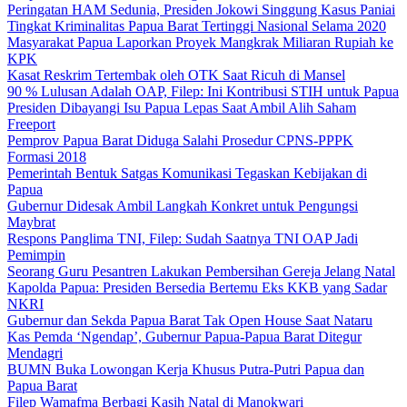
Peringatan HAM Sedunia, Presiden Jokowi Singgung Kasus Paniai
Tingkat Kriminalitas Papua Barat Tertinggi Nasional Selama 2020
Masyarakat Papua Laporkan Proyek Mangkrak Miliaran Rupiah ke
KPK
Kasat Reskrim Tertembak oleh OTK Saat Ricuh di Mansel
90 % Lulusan Adalah OAP, Filep: Ini Kontribusi STIH untuk Papua
Presiden Dibayangi Isu Papua Lepas Saat Ambil Alih Saham
Freeport
Pemprov Papua Barat Diduga Salahi Prosedur CPNS-PPPK
Formasi 2018
Pemerintah Bentuk Satgas Komunikasi Tegaskan Kebijakan di
Papua
Gubernur Didesak Ambil Langkah Konkret untuk Pengungsi
Maybrat
Respons Panglima TNI, Filep: Sudah Saatnya TNI OAP Jadi
Pemimpin
Seorang Guru Pesantren Lakukan Pembersihan Gereja Jelang Natal
Kapolda Papua: Presiden Bersedia Bertemu Eks KKB yang Sadar
NKRI
Gubernur dan Sekda Papua Barat Tak Open House Saat Nataru
Kas Pemda ‘Ngendap’, Gubernur Papua-Papua Barat Ditegur
Mendagri
BUMN Buka Lowongan Kerja Khusus Putra-Putri Papua dan
Papua Barat
Filep Wamafma Berbagi Kasih Natal di Manokwari