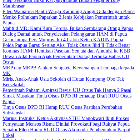
Filep Serahkan Buku Karyanya untuk Bupati Pegaf & Billy
Mambrasar
Filep Wamafma Bantu Warga Kampung Anggi Gida dengan Bama
Menko Polhukam Paparkan 2 Jenis Kebijakan Pemerintah untuk
Papua
Mahfud MD: Kami Buru Teroris, Bukan Sembarang Orang Papua
Dialog Damai untuk Penyelesaian Pelanggaran HAM di Papua
Gelar Jumpa Pers Muprov, Ini 4 Calon Ketua KADIN Papua
Polda Papua Barat: Seruan Aksi Tolak Otsus Jilid II Tidak Benar
Komnas HAM: Hentikan Pasokan Senjata dan Amunisi ke KBB
Dewan Adat Papua Ajak Pemerintah Dialog Terbuka Bahas UU
Otsus
MRP dan MRPB Ajukan Sengketa Kewenangan Lembaga kepada
MK
Miris, Anak-Anak Usia Sekolah di Hutan Kampung Obo Tak
Bersekolah
Pemerintah Pahami Aspirasi Revisi UU Otsus Tak Hanya 2 Pasal
Simak Masukan Timja Otsus DPD RI terhadap Draft RUU Otsus
Papua
Timja Otsus DPD RI Harap RUU Otsus Pastikan Perubahan
Substansial
Marius: Instruksi Ketua Aktivitas STIH Manokwari Ikuti Prokes
Pernyataan Mensos Risma Dinilai Provokatif bagi Rakyat Papua
Senator Filep Harap RUU Otsus Akomodir Pembentukan Parpol
Lokal