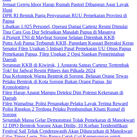
Jemaat Gereja Idoor Harap Rumah Pastori Dibangun Agar Layak
Huni
DPR RI Bentuk Panja Penyusunan RUU Pemekaran Provinsi di
Papua
Libatkan 1.925 Personel, Operasi Damai Cartenz Resmi Dimulai
Tiga Cara Gus Dur Selesaikan Masalah Papua di Masanya
4 Prajurit TNI di Maybrat Sorong Selatan Ditembak KKB
Putra Asli Papua Terbunuh KKB, Pangdam Kasuari Bereaksi Keras
Senator Filep Uraikan 5 Intisari Pasal Pemekaran UU Otsus Papua
Pemekaran Papua, Filep Ungkap 2 Opsi Siapkan Pemerintahan
Daerah
Serangan KKB di Kiwirok, 1 Anggota Satgas Cartenz Tertembak
Tok! Ini Jadwal Resmi Pilpres dan Pilkada 2024
Dua Kelompok Warga Bentrok di Sorong, Belasan Orang Tewas
Pelaku Bentrok di Kota Sorong Bukan Orang Papua, Ini
Kronologinya
Filep Harap Aparat Mampu Deteksi Dini Potensi Kekerasan di
Daerah
Filep Wamafma: Polisi Penangkap Pelaku Layak Terima Reward
Polisi Ringkus 2 Terduga Pelaku Pembunuhan Khani Rumaf di
Sorong
Sejumlah Massa Gelar Demonstrasi Tolak Pemekaran di Manokwari
12 DPO Bentrok Sorong Akan Dirilis, 10 Korban Teridentifikasi
Festival Sail Teluk Cenderawasih Akan Diluncurkan di Manokwari
Gilas Timor Leste, Trio Papua Cetak Gol Kemenangan untuk