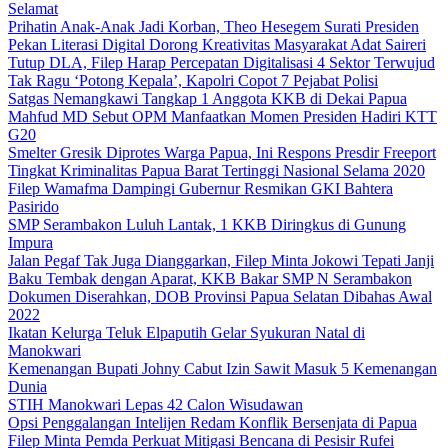
Selamat
Prihatin Anak-Anak Jadi Korban, Theo Hesegem Surati Presiden
Pekan Literasi Digital Dorong Kreativitas Masyarakat Adat Saireri
Tutup DLA, Filep Harap Percepatan Digitalisasi 4 Sektor Terwujud
Tak Ragu ‘Potong Kepala’, Kapolri Copot 7 Pejabat Polisi
Satgas Nemangkawi Tangkap 1 Anggota KKB di Dekai Papua
Mahfud MD Sebut OPM Manfaatkan Momen Presiden Hadiri KTT
G20
Smelter Gresik Diprotes Warga Papua, Ini Respons Presdir Freeport
Tingkat Kriminalitas Papua Barat Tertinggi Nasional Selama 2020
Filep Wamafma Dampingi Gubernur Resmikan GKI Bahtera
Pasirido
SMP Serambakon Luluh Lantak, 1 KKB Diringkus di Gunung
Impura
Jalan Pegaf Tak Juga Dianggarkan, Filep Minta Jokowi Tepati Janji
Baku Tembak dengan Aparat, KKB Bakar SMP N Serambakon
Dokumen Diserahkan, DOB Provinsi Papua Selatan Dibahas Awal
2022
Ikatan Kelurga Teluk Elpaputih Gelar Syukuran Natal di
Manokwari
Kemenangan Bupati Johny Cabut Izin Sawit Masuk 5 Kemenangan
Dunia
STIH Manokwari Lepas 42 Calon Wisudawan
Opsi Penggalangan Intelijen Redam Konflik Bersenjata di Papua
Filep Minta Pemda Perkuat Mitigasi Bencana di Pesisir Rufei