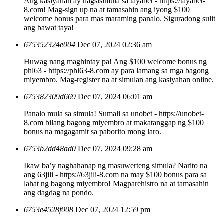
Ang kasiyahan ay nagsisimula sa tayabet - https://tayabet-
8.com! Mag-sign up na at tamasahin ang iyong $100
welcome bonus para mas maraming panalo. Siguradong sulit
ang bawat taya!
675352324e004
Dec 07, 2024 02:36 am
Huwag nang maghintay pa! Ang $100 welcome bonus ng
phl63 - https://phl63-8.com ay para lamang sa mga bagong
miyembro. Mag-register na at simulan ang kasiyahan online.
675382309d669
Dec 07, 2024 06:01 am
Panalo mula sa simula! Sumali sa unobet - https://unobet-
8.com bilang bagong miyembro at makatanggap ng $100
bonus na magagamit sa paborito mong laro.
6753b2dd48ad0
Dec 07, 2024 09:28 am
Ikaw ba’y naghahanap ng masuwerteng simula? Narito na
ang 63jili - https://63jili-8.com na may $100 bonus para sa
lahat ng bagong miyembro! Magparehistro na at tamasahin
ang dagdag na pondo.
6753e4528f008
Dec 07, 2024 12:59 pm