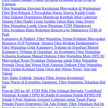
Kaimana
Filep Wamafma Apresiasi Kerukunan Masyarakat di Warpramasi
Filep Beri Peluang 3 Perwakilan Warga Serayu Kuliah Gratis
Filep Dukung Dominggus Mandacan Kembali Jabat Gubernur
Senator Filep Hadiri Lepas Sambut Tahun Baru Suku Doreri
Filep Wamafma Lantik Unsur Pimpinan STIH Manokwari
Filep Serahkan Buku Rekening Beasiswa ke Mahasiswa STIH di
Prafi
Kampanye di Padarni, Filep Wamafma Terima Keluhan Masyarakat
Beasiswa SUP Nunggak, Senator Filep Berikan Pandangannya
Filep Wamafma Gelar Kampanye Terbatas di Oransbari Mansel
Kampanye Terbatas di Oransbari, Ini Komitmen Filep Wamafma
Keluarga Kamasan Mansel Dukung Filep Wamafma Maju DPD RI
Masyarakat Nenei Nyatakan Dukungan untuk Filep Wamafma
Pemuda Desai dan Warga Prafi Antusias Dukung Filep Wamafma
Filep Terima Keluhan Dana Otsus dari Warga Nenei, Isim dan
Tahota
Jetty Babo Ambruk, Senator Filep: Segera Investigasi!
Sapa Warga di Kompleks Sanggeng, Filep Wamafma Tekankan Hal
Ini
Puncak DN ke-49, STIH Rilis Film Edukasi Berjudul 'Gratifikasi'
Pimpinan Komite I DPD RI Hadiri Konsultasi Publik RPJPD PB
Simak 9 Poin Strategis Asosiasi Gubernur untuk Tanah Papua
Prihatin Pasien Emergensi Tak Ada Dokter, Filep Tekankan Hal Ini