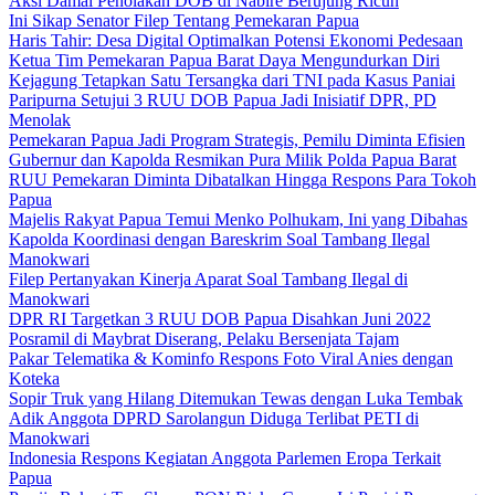
Aksi Damai Penolakan DOB di Nabire Berujung Ricuh
Ini Sikap Senator Filep Tentang Pemekaran Papua
Haris Tahir: Desa Digital Optimalkan Potensi Ekonomi Pedesaan
Ketua Tim Pemekaran Papua Barat Daya Mengundurkan Diri
Kejagung Tetapkan Satu Tersangka dari TNI pada Kasus Paniai
Paripurna Setujui 3 RUU DOB Papua Jadi Inisiatif DPR, PD
Menolak
Pemekaran Papua Jadi Program Strategis, Pemilu Diminta Efisien
Gubernur dan Kapolda Resmikan Pura Milik Polda Papua Barat
RUU Pemekaran Diminta Dibatalkan Hingga Respons Para Tokoh
Papua
Majelis Rakyat Papua Temui Menko Polhukam, Ini yang Dibahas
Kapolda Koordinasi dengan Bareskrim Soal Tambang Ilegal
Manokwari
Filep Pertanyakan Kinerja Aparat Soal Tambang Ilegal di
Manokwari
DPR RI Targetkan 3 RUU DOB Papua Disahkan Juni 2022
Posramil di Maybrat Diserang, Pelaku Bersenjata Tajam
Pakar Telematika & Kominfo Respons Foto Viral Anies dengan
Koteka
Sopir Truk yang Hilang Ditemukan Tewas dengan Luka Tembak
Adik Anggota DPRD Sarolangun Diduga Terlibat PETI di
Manokwari
Indonesia Respons Kegiatan Anggota Parlemen Eropa Terkait
Papua