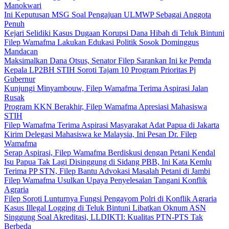
Manokwari
Ini Keputusan MSG Soal Pengajuan ULMWP Sebagai Anggota
Penuh
Kejari Selidiki Kasus Dugaan Korupsi Dana Hibah di Teluk Bintuni
Filep Wamafma Lakukan Edukasi Politik Sosok Dominggus
Mandacan
Maksimalkan Dana Otsus, Senator Filep Sarankan Ini ke Pemda
Kepala LP2BH STIH Soroti Tajam 10 Program Prioritas Pj
Gubernur
Kunjungi Minyambouw, Filep Wamafma Terima Aspirasi Jalan
Rusak
Program KKN Berakhir, Filep Wamafma Apresiasi Mahasiswa
STIH
Filep Wamafma Terima Aspirasi Masyarakat Adat Papua di Jakarta
Kirim Delegasi Mahasiswa ke Malaysia, Ini Pesan Dr. Filep
Wamafma
Serap Aspirasi, Filep Wamafma Berdiskusi dengan Petani Kendal
Isu Papua Tak Lagi Disinggung di Sidang PBB, Ini Kata Kemlu
Terima PP STN, Filep Bantu Advokasi Masalah Petani di Jambi
Filep Wamafma Usulkan Upaya Penyelesaian Tangani Konflik
Agraria
Filep Soroti Lunturnya Fungsi Pengayom Polri di Konflik Agraria
Kasus Illegal Logging di Teluk Bintuni Libatkan Oknum ASN
Singgung Soal Akreditasi, LLDIKTI: Kualitas PTN-PTS Tak
Berbeda