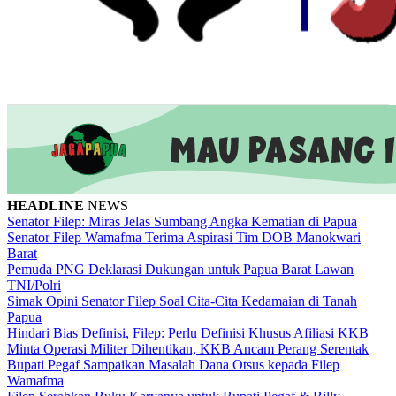
HEADLINE
NEWS
Senator Filep: Miras Jelas Sumbang Angka Kematian di Papua
Senator Filep Wamafma Terima Aspirasi Tim DOB Manokwari
Barat
Pemuda PNG Deklarasi Dukungan untuk Papua Barat Lawan
TNI/Polri
Simak Opini Senator Filep Soal Cita-Cita Kedamaian di Tanah
Papua
Hindari Bias Definisi, Filep: Perlu Definisi Khusus Afiliasi KKB
Minta Operasi Militer Dihentikan, KKB Ancam Perang Serentak
Bupati Pegaf Sampaikan Masalah Dana Otsus kepada Filep
Wamafma