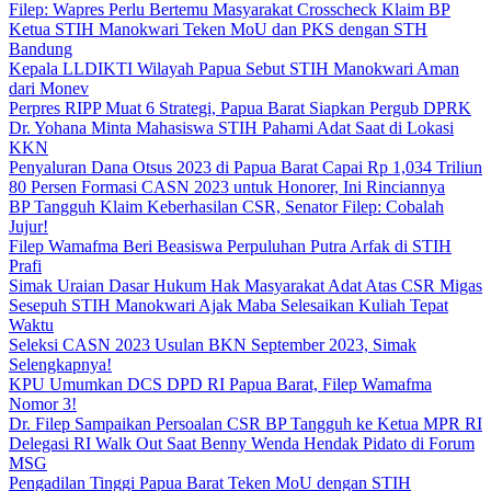
Filep: Wapres Perlu Bertemu Masyarakat Crosscheck Klaim BP
Ketua STIH Manokwari Teken MoU dan PKS dengan STH
Bandung
Kepala LLDIKTI Wilayah Papua Sebut STIH Manokwari Aman
dari Monev
Perpres RIPP Muat 6 Strategi, Papua Barat Siapkan Pergub DPRK
Dr. Yohana Minta Mahasiswa STIH Pahami Adat Saat di Lokasi
KKN
Penyaluran Dana Otsus 2023 di Papua Barat Capai Rp 1,034 Triliun
80 Persen Formasi CASN 2023 untuk Honorer, Ini Rinciannya
BP Tangguh Klaim Keberhasilan CSR, Senator Filep: Cobalah
Jujur!
Filep Wamafma Beri Beasiswa Perpuluhan Putra Arfak di STIH
Prafi
Simak Uraian Dasar Hukum Hak Masyarakat Adat Atas CSR Migas
Sesepuh STIH Manokwari Ajak Maba Selesaikan Kuliah Tepat
Waktu
Seleksi CASN 2023 Usulan BKN September 2023, Simak
Selengkapnya!
KPU Umumkan DCS DPD RI Papua Barat, Filep Wamafma
Nomor 3!
Dr. Filep Sampaikan Persoalan CSR BP Tangguh ke Ketua MPR RI
Delegasi RI Walk Out Saat Benny Wenda Hendak Pidato di Forum
MSG
Pengadilan Tinggi Papua Barat Teken MoU dengan STIH