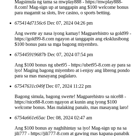
Magsimula ng tama sa mwplay888 - https://mwplay888-
8.com! Mag-sign up at tanggapin ang $100 welcome bonus
para magamit sa slots, live casino, o sports betting.
675414d7156c6
Dec 07, 2024 04:26 pm
Ang swerte ay nasa iyong kamay! Magparehistro sa gold99 -
https://gold99-8.com ngayon at tanggapin ang eksklusibong
$100 bonus para sa mga bagong miyembro.
675445919687b
Dec 07, 2024 07:54 pm
Ang $100 bonus ng ubet95 - https://ubet95-8.com ay para sa
iyo! Maging bagong miyembro at i-enjoy ang libreng pondo
para sa mas masayang paglalaro.
67547631c049f
Dec 07, 2024 11:22 pm
Bagong simula, bagong swerte! Magparehistro sa nice88 -
https://nice88-8.com ngayon at kunin ang iyong $100
welcome bonus. Mas malaking panalo, mas masayang laro!
6754a661e65ac
Dec 08, 2024 02:47 am
Ang $100 bonus ay naghihintay sa iyo! Mag-sign up na sa
jili777 - https://jili777-8.com at gawing mas kapana-panabik