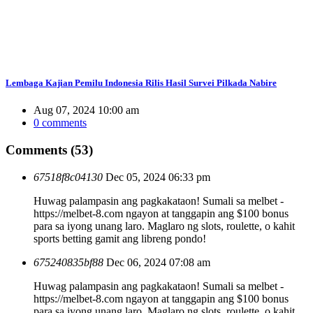
Lembaga Kajian Pemilu Indonesia Rilis Hasil Survei Pilkada Nabire
Aug 07, 2024 10:00 am
0 comments
Comments (53)
67518f8c04130
Dec 05, 2024 06:33 pm
Huwag palampasin ang pagkakataon! Sumali sa melbet -
https://melbet-8.com ngayon at tanggapin ang $100 bonus
para sa iyong unang laro. Maglaro ng slots, roulette, o kahit
sports betting gamit ang libreng pondo!
675240835bf88
Dec 06, 2024 07:08 am
Huwag palampasin ang pagkakataon! Sumali sa melbet -
https://melbet-8.com ngayon at tanggapin ang $100 bonus
para sa iyong unang laro. Maglaro ng slots, roulette, o kahit