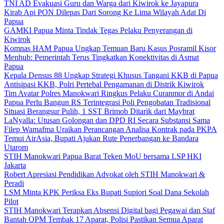
TNI AD Evakuasi Guru dan Warga dari Kiwirok ke Jayapura
Kirab Api PON Dilepas Dari Sorong Ke Lima Wilayah Adat Di
Papua
GAMKI Papua Minta Tindak Tegas Pelaku Penyerangan di
Kiwirok
Komnas HAM Papua Ungkap Temuan Baru Kasus Posramil Kisor
Menhub: Pemerintah Terus Tingkatkan Konektivitas di Asmat
Papua
Kepala Densus 88 Ungkap Strategi Khusus Tangani KKB di Papua
Antisipasi KKB, Polri Pertebal Pengamanan di Distrik Kiwirok
Tim Avatar Polres Manokwari Ringkus Pelaku Curanmor di Andai
Papua Perlu Bangun RS Terintegrasi Poli Pengobatan Tradisional
Situasi Berangsur Pulih, 1 SST Brimob Ditarik dari Maybrat
LaNyalla: Utusan Golongan dan DPD RI Secara Substansi Sama
Filep Wamafma Uraikan Perancangan Analisa Kontrak pada PKPA
Temui AirAsia, Bupati Ajukan Rute Penerbangan ke Bandara
Utarom
STIH Manokwari Papua Barat Teken MoU bersama LSP HKI
Jakarta
Robert Apresiasi Pendidikan Advokat oleh STIH Manokwari &
Peradi
LSM Minta KPK Periksa Eks Bupati Supiori Soal Dana Sekolah
Pilot
STIH Manokwari Terapkan Absensi Digital bagi Pegawai dan Staf
Bantah OPM Tembak 17 Aparat, Polisi Pastikan Semua Aparat