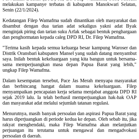
melakukan kampanye terbatas di kabupaten Manokwari Selatan,
Senin (22/1/2024).
Kedatangan Filep Wamafma sudah dinantikan oleh masyarakat dan
disambut dengan dua tarian adat sekaligus yakni adat Byak
menginjak piring dan tarian suku Arfak sebagai bentuk penghargaan
dan penghormatan kepada caleg DPD RI, Dr. Filep Wamafma.
"Terima kasih kepada semua keluarga besar kampung Waroser dan
Distrik Oransbari kabupaten Mansel yang sudah datang menyambut
saya. Inilah bentuk kekeluargaan yang kita bangun untuk bersama-
sama memperjuangkan masa depan Papua Barat yang lebih,"
ungkap Filep Wamafma.
Dalam kesempatan tersebut, Pace Jas Merah menyapa masyarakat
dan berbincang hangat dalam nuansa kekeluargaan. Filep
menyampaikan pencapaian kerja selama menjabat anggota DPD RI
sejak 2019 lalu. Ia telah berhasil memperjuangkan hak-hak OAP
dan masyarakat adat melalui sejumlah tatanan regulasi.
Menurutnya, masih banyak persoalan dan aspirasi Papua Barat yang
harus diperjuangkan di periode kedua ke depan. Oleh sebab itu, jika
rakyat menghendaki, maka Filep Wamafma akan melanjutkan
perjuangan itu terutama untuk mengawal dan mengadvokasi
persoalan di daerah.