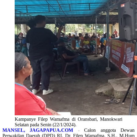
Kampanye Filep Wamafma di Oransbari, Manokwari
Selatan pada Senin (22/1/2024).
MANSEL, JAGAPAPUA.COM
-
Calon anggota Dewan
Perwakilan Daerah (DPD) RI, Dr. Filep Wamafma, S.H., M.Hum