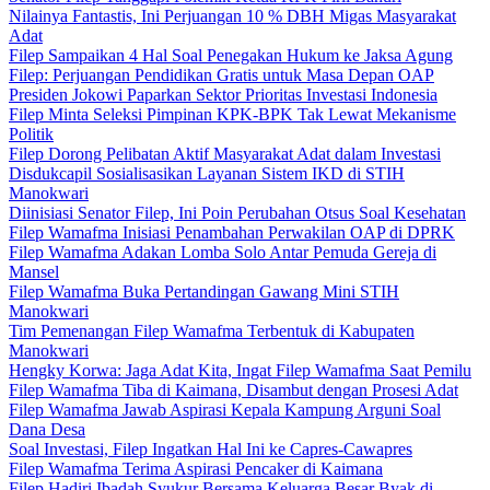
Nilainya Fantastis, Ini Perjuangan 10 % DBH Migas Masyarakat
Adat
Filep Sampaikan 4 Hal Soal Penegakan Hukum ke Jaksa Agung
Filep: Perjuangan Pendidikan Gratis untuk Masa Depan OAP
Presiden Jokowi Paparkan Sektor Prioritas Investasi Indonesia
Filep Minta Seleksi Pimpinan KPK-BPK Tak Lewat Mekanisme
Politik
Filep Dorong Pelibatan Aktif Masyarakat Adat dalam Investasi
Disdukcapil Sosialisasikan Layanan Sistem IKD di STIH
Manokwari
Diinisiasi Senator Filep, Ini Poin Perubahan Otsus Soal Kesehatan
Filep Wamafma Inisiasi Penambahan Perwakilan OAP di DPRK
Filep Wamafma Adakan Lomba Solo Antar Pemuda Gereja di
Mansel
Filep Wamafma Buka Pertandingan Gawang Mini STIH
Manokwari
Tim Pemenangan Filep Wamafma Terbentuk di Kabupaten
Manokwari
Hengky Korwa: Jaga Adat Kita, Ingat Filep Wamafma Saat Pemilu
Filep Wamafma Tiba di Kaimana, Disambut dengan Prosesi Adat
Filep Wamafma Jawab Aspirasi Kepala Kampung Arguni Soal
Dana Desa
Soal Investasi, Filep Ingatkan Hal Ini ke Capres-Cawapres
Filep Wamafma Terima Aspirasi Pencaker di Kaimana
Filep Hadiri Ibadah Syukur Bersama Keluarga Besar Byak di