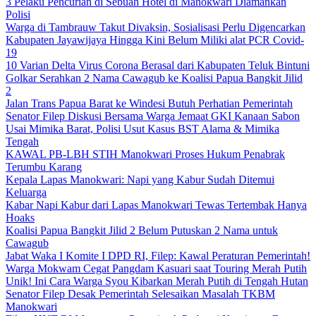
3 Pelaku Pencurian di Sebuah Hotel di Manokwari Diamankan
Polisi
Warga di Tambrauw Takut Divaksin, Sosialisasi Perlu Digencarkan
Kabupaten Jayawijaya Hingga Kini Belum Miliki alat PCR Covid-
19
10 Varian Delta Virus Corona Berasal dari Kabupaten Teluk Bintuni
Golkar Serahkan 2 Nama Cawagub ke Koalisi Papua Bangkit Jilid
2
Jalan Trans Papua Barat ke Windesi Butuh Perhatian Pemerintah
Senator Filep Diskusi Bersama Warga Jemaat GKI Kanaan Sabon
Usai Mimika Barat, Polisi Usut Kasus BST Alama & Mimika
Tengah
KAWAL PB-LBH STIH Manokwari Proses Hukum Penabrak
Terumbu Karang
Kepala Lapas Manokwari: Napi yang Kabur Sudah Ditemui
Keluarga
Kabar Napi Kabur dari Lapas Manokwari Tewas Tertembak Hanya
Hoaks
Koalisi Papua Bangkit Jilid 2 Belum Putuskan 2 Nama untuk
Cawagub
Jabat Waka I Komite I DPD RI, Filep: Kawal Peraturan Pemerintah!
Warga Mokwam Cegat Pangdam Kasuari saat Touring Merah Putih
Unik! Ini Cara Warga Syou Kibarkan Merah Putih di Tengah Hutan
Senator Filep Desak Pemerintah Selesaikan Masalah TKBM
Manokwari