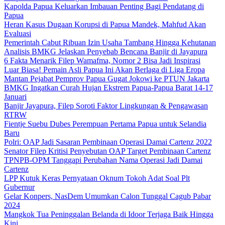
Kapolda Papua Keluarkan Imbauan Penting Bagi Pendatang di
Papua
Heran Kasus Dugaan Korupsi di Papua Mandek, Mahfud Akan
Evaluasi
Pemerintah Cabut Ribuan Izin Usaha Tambang Hingga Kehutanan
Analisis BMKG Jelaskan Penyebab Bencana Banjir di Jayapura
6 Fakta Menarik Filep Wamafma, Nomor 2 Bisa Jadi Inspirasi
Luar Biasa! Pemain Asli Papua Ini Akan Berlaga di Liga Eropa
Mantan Pejabat Pemprov Papua Gugat Jokowi ke PTUN Jakarta
BMKG Ingatkan Curah Hujan Ekstrem Papua-Papua Barat 14-17
Januari
Banjir Jayapura, Filep Soroti Faktor Lingkungan & Pengawasan
RTRW
Fientje Suebu Dubes Perempuan Pertama Papua untuk Selandia
Baru
Polri: OAP Jadi Sasaran Pembinaan Operasi Damai Cartenz 2022
Senator Filep Kritisi Penyebutan OAP Target Pembinaan Cartenz
TPNPB-OPM Tanggapi Perubahan Nama Operasi Jadi Damai
Cartenz
LPP Kutuk Keras Pernyataan Oknum Tokoh Adat Soal Plt
Gubernur
Gelar Konpers, NasDem Umumkan Calon Tunggal Cagub Pabar
2024
Mangkok Tua Peninggalan Belanda di Idoor Terjaga Baik Hingga
Kini