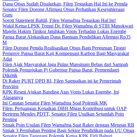
Dana Otsus Sudah Disalurkan, Filep Tegaskan Hal Ini ke Pemda
Senator Filep Dorong Afirmasi Otsus Perhatikan Kesejahteraan
Guru
Soroti Statement Bahlil, Filep Wamafma Tegaskan Hal Ini!
Wakil Ketua LPSK Temui Dr. Filep Wamafma di STIH Manokwari
Majelis Hakim Tipikor Jatuhkan Vonis Terhadap Lukas Enembe
Papua Barat Alokasikan Dana Bantuan Pendidikan Afirmasi Rp35
M
Filep Dorong Pemda Realisasikan Otsus Bagi Perguruan Tinggi
Pemprov Papua Barat Kaji Kompensasi Karbon Bagi Masyarakat
Adat
Filep Ajak Masyarakat Jaga Pulau Mansinam Bebas dari Sampah
Polemik Penunjukan Pj Gubernur Papua Barat, Permendagri
Dikritik
Di Raker PURT DPD RI, Filep Sampaikan ini ke Pemerintah
Provinsi
KPK Resmi Ajukan Banding Atas Vonis Lukas Enembe, Ini
Alasannya
Ini Catatan Senator Filep Wamafma Soal Polemik MK
Filep: Perjuangan Kenaikan DBH Migas Kontribusi untuk OAP
Bertemu Mendes PDTT, Senator Filep Usulkan Sejumlah Poin
Penting
Simak Poin Usulan Filep Wamafma Saat Raker dengan Menpan RB
Simak 3 Perubahan Penting Bagi Sektor Pendidikan pada UU Otsus
Senator Filep Tanggapi Polemik Ketua KPK Firli Bahuri