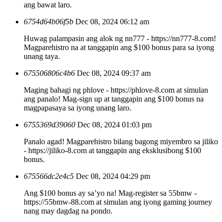
ang bawat laro.
6754d64b06f5b
Dec 08, 2024 06:12 am
Huwag palampasin ang alok ng nn777 - https://nn777-8.com!
Magparehistro na at tanggapin ang $100 bonus para sa iyong
unang taya.
675506806c4b6
Dec 08, 2024 09:37 am
Maging bahagi ng phlove - https://phlove-8.com at simulan
ang panalo! Mag-sign up at tanggapin ang $100 bonus na
magpapasaya sa iyong unang laro.
6755369d39060
Dec 08, 2024 01:03 pm
Panalo agad! Magparehistro bilang bagong miyembro sa jiliko
- https://jiliko-8.com at tanggapin ang eksklusibong $100
bonus.
675566dc2e4c5
Dec 08, 2024 04:29 pm
Ang $100 bonus ay sa’yo na! Mag-register sa 55bmw -
https://55bmw-88.com at simulan ang iyong gaming journey
nang may dagdag na pondo.