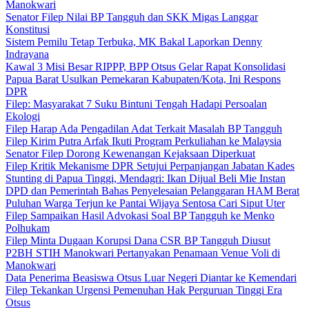
Manokwari
Senator Filep Nilai BP Tangguh dan SKK Migas Langgar
Konstitusi
Sistem Pemilu Tetap Terbuka, MK Bakal Laporkan Denny
Indrayana
Kawal 3 Misi Besar RIPPP, BPP Otsus Gelar Rapat Konsolidasi
Papua Barat Usulkan Pemekaran Kabupaten/Kota, Ini Respons
DPR
Filep: Masyarakat 7 Suku Bintuni Tengah Hadapi Persoalan
Ekologi
Filep Harap Ada Pengadilan Adat Terkait Masalah BP Tangguh
Filep Kirim Putra Arfak Ikuti Program Perkuliahan ke Malaysia
Senator Filep Dorong Kewenangan Kejaksaan Diperkuat
Filep Kritik Mekanisme DPR Setujui Perpanjangan Jabatan Kades
Stunting di Papua Tinggi, Mendagri: Ikan Dijual Beli Mie Instan
DPD dan Pemerintah Bahas Penyelesaian Pelanggaran HAM Berat
Puluhan Warga Terjun ke Pantai Wijaya Sentosa Cari Siput Uter
Filep Sampaikan Hasil Advokasi Soal BP Tangguh ke Menko
Polhukam
Filep Minta Dugaan Korupsi Dana CSR BP Tangguh Diusut
P2BH STIH Manokwari Pertanyakan Penamaan Venue Voli di
Manokwari
Data Penerima Beasiswa Otsus Luar Negeri Diantar ke Kemendari
Filep Tekankan Urgensi Pemenuhan Hak Perguruan Tinggi Era
Otsus