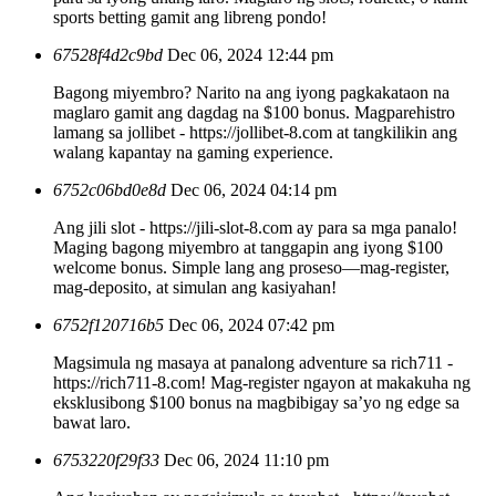
sports betting gamit ang libreng pondo!
67528f4d2c9bd
Dec 06, 2024 12:44 pm
Bagong miyembro? Narito na ang iyong pagkakataon na
maglaro gamit ang dagdag na $100 bonus. Magparehistro
lamang sa jollibet - https://jollibet-8.com at tangkilikin ang
walang kapantay na gaming experience.
6752c06bd0e8d
Dec 06, 2024 04:14 pm
Ang jili slot - https://jili-slot-8.com ay para sa mga panalo!
Maging bagong miyembro at tanggapin ang iyong $100
welcome bonus. Simple lang ang proseso—mag-register,
mag-deposito, at simulan ang kasiyahan!
6752f120716b5
Dec 06, 2024 07:42 pm
Magsimula ng masaya at panalong adventure sa rich711 -
https://rich711-8.com! Mag-register ngayon at makakuha ng
eksklusibong $100 bonus na magbibigay sa’yo ng edge sa
bawat laro.
6753220f29f33
Dec 06, 2024 11:10 pm