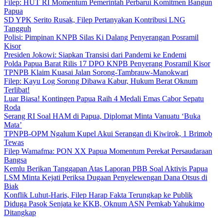
Filep: HUT RI Momentum Pemerintah Perbarui Komitmen Bangun
Papua
SD YPK Serito Rusak, Filep Pertanyakan Kontribusi LNG
Tangguh
Polisi: Pimpinan KNPB Silas Ki Dalang Penyerangan Posramil
Kisor
Presiden Jokowi: Siapkan Transisi dari Pandemi ke Endemi
Polda Papua Barat Rilis 17 DPO KNPB Penyerang Posramil Kisor
TPNPB Klaim Kuasai Jalan Sorong-Tambrauw-Manokwari
Filep: Kayu Log Sorong Dibawa Kabur, Hukum Berat Oknum
Terlibat!
Luar Biasa! Kontingen Papua Raih 4 Medali Emas Cabor Sepatu
Roda
Serang RI Soal HAM di Papua, Diplomat Minta Vanuatu ‘Buka
Mata’
TPNPB-OPM Ngalum Kupel Akui Serangan di Kiwirok, 1 Brimob
Tewas
Filep Wamafma: PON XX Papua Momentum Perekat Persaudaraan
Bangsa
Kemlu Berikan Tanggapan Atas Laporan PBB Soal Aktivis Papua
LSM Minta Kejati Periksa Dugaan Penyelewengan Dana Otsus di
Biak
Konflik Luhut-Haris, Filep Harap Fakta Terungkap ke Publik
Diduga Pasok Senjata ke KKB, Oknum ASN Pemkab Yahukimo
Ditangkap