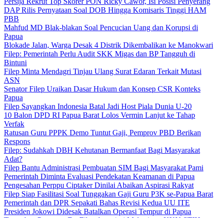
Persija Rekrut Top Skorer PON Ricky Cawor, Isi Posisi Penyerang
DAP Rilis Pernyataan Soal DOB Hingga Komisaris Tinggi HAM
PBB
Mahfud MD Blak-blakan Soal Pencucian Uang dan Korupsi di
Papua
Blokade Jalan, Warga Desak 4 Distrik Dikembalikan ke Manokwari
Filep: Pemerintah Perlu Audit SKK Migas dan BP Tangguh di
Bintuni
Filep Minta Mendagri Tinjau Ulang Surat Edaran Terkait Mutasi
ASN
Senator Filep Uraikan Dasar Hukum dan Konsep CSR Konteks
Papua
Filep Sayangkan Indonesia Batal Jadi Host Piala Dunia U-20
10 Balon DPD RI Papua Barat Lolos Vermin Lanjut ke Tahap
Verfak
Ratusan Guru PPPK Demo Tuntut Gaji, Pemprov PBD Berikan
Respons
Filep: Sudahkah DBH Kehutanan Bermanfaat Bagi Masyarakat
Adat?
Filep Bantu Administrasi Pembuatan SIM Bagi Masyarakat Pami
Pemerintah Diminta Evaluasi Pendekatan Keamanan di Papua
Pengesahan Perppu Ciptaker Dinilai Abaikan Aspirasi Rakyat
Filep Siap Fasilitasi Soal Tunggakan Gaji Guru P3K se-Papua Barat
Pemerintah dan DPR Sepakati Bahas Revisi Kedua UU ITE
Presiden Jokowi Didesak Batalkan Operasi Tempur di Papua