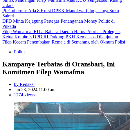
Simak Pandangan Filep Wamafma Atas RUU Pengeloaan Ruang
Udara
Pj. Gubernur: Ada 8 Kursi DPRK Manokwari, Ingat Juga Suku
Saireri
DPD Minta Kejagung Pertegas Penanganan Money Politic di
Pilkada
Filep Wamafma: RUU Bahasa Daerah Harus Prioritas Prolegnas
Ketua Komite 3 DPD RI Dukung PKH Kemensos Dilanjutkan
Filep Kecam Penembakan Remaja di Semarang oleh Oknum Polisi
Politik
Kampanye Terbatas di Oransbari, Ini
Komitmen Filep Wamafma
by Redaksi
Jan 23, 2024 11:00 am
1774 views