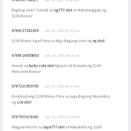
Bagong User? Sumali sa
sg777 slot
at Makatanggap ng
$100 Bonus!
6786C37281654
Jan 15, 2025 03:05 am
$100 Bonus Agad Para sa Mga Bagong User ng
wj slot
!
6786F2A050B03
Jan 15, 2025 06:26 am
Sumali sa
lucky cola slot
Ngayon at Kumuha ng $100
Welcome Bonus!
678722C959705
Jan 15, 2025 09:51 am
Eksklusibong $100 Bonus Para sa mga Bagong Miyembro
ng
cc6 slot
!
67875533CB381
Jan 15, 2025 01:26 pm
Magparehistro sa
taya777 slot
at Makakuha ng $100