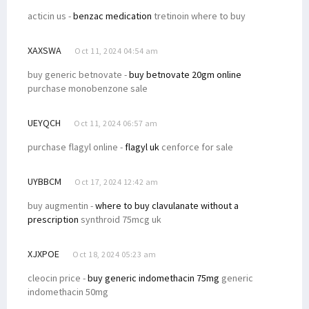
acticin us -
benzac medication
tretinoin where to buy
XAXSWA
Oct 11, 2024 04:54 am
buy generic betnovate -
buy betnovate 20gm online
purchase monobenzone sale
UEYQCH
Oct 11, 2024 06:57 am
purchase flagyl online -
flagyl uk
cenforce for sale
UYBBCM
Oct 17, 2024 12:42 am
buy augmentin -
where to buy clavulanate without a
prescription
synthroid 75mcg uk
XJXPOE
Oct 18, 2024 05:23 am
cleocin price -
buy generic indomethacin 75mg
generic
indomethacin 50mg