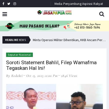
Media Penyambung Aspirasi Rakyat
Hindari Bias Definisi, Filep: Perlu Definisi Khusus Afiliasi KKB
Minta Operasi Militer Dihentikan, KKB Ancam Perang Serentak
HEADLINE
NEWS
Seputar Nasional
Soroti Statement Bahlil, Filep Wamafma
Tegaskan Hal Ini!
By Redaksi
Oct 13, 2023 12:00 Pm
2846 Views