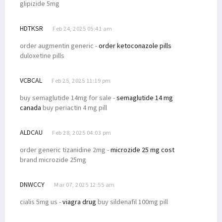
glipizide 5mg
HDTKSR
Feb 24, 2025 05:41 am
order augmentin generic -
order ketoconazole pills
duloxetine pills
VCBCAL
Feb 25, 2025 11:19 pm
buy semaglutide 14mg for sale -
semaglutide 14 mg
canada
buy periactin 4 mg pill
ALDCAU
Feb 28, 2025 04:03 pm
order generic tizanidine 2mg -
microzide 25 mg cost
brand microzide 25mg
DNWCCY
Mar 07, 2025 12:55 am
cialis 5mg us -
viagra drug
buy sildenafil 100mg pill