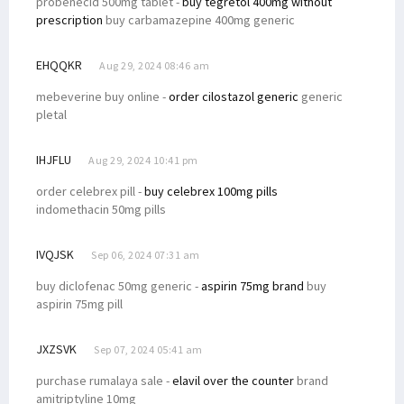
probenecid 500mg tablet -
buy tegretol 400mg without
prescription
buy carbamazepine 400mg generic
EHQQKR
Aug 29, 2024 08:46 am
mebeverine buy online -
order cilostazol generic
generic
pletal
IHJFLU
Aug 29, 2024 10:41 pm
order celebrex pill -
buy celebrex 100mg pills
indomethacin 50mg pills
IVQJSK
Sep 06, 2024 07:31 am
buy diclofenac 50mg generic -
aspirin 75mg brand
buy
aspirin 75mg pill
JXZSVK
Sep 07, 2024 05:41 am
purchase rumalaya sale -
elavil over the counter
brand
amitriptyline 10mg