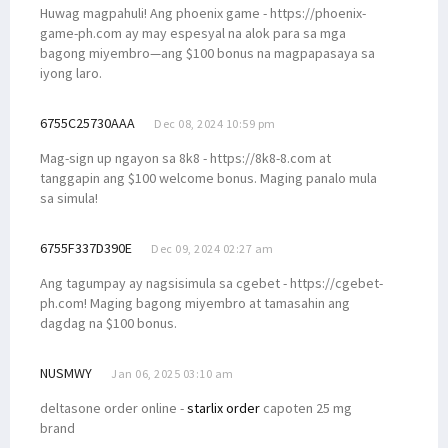
Huwag magpahuli! Ang phoenix game - https://phoenix-
game-ph.com ay may espesyal na alok para sa mga
bagong miyembro—ang $100 bonus na magpapasaya sa
iyong laro.
6755C25730AAA
Dec 08, 2024 10:59 pm
Mag-sign up ngayon sa 8k8 - https://8k8-8.com at
tanggapin ang $100 welcome bonus. Maging panalo mula
sa simula!
6755F337D390E
Dec 09, 2024 02:27 am
Ang tagumpay ay nagsisimula sa cgebet - https://cgebet-
ph.com! Maging bagong miyembro at tamasahin ang
dagdag na $100 bonus.
NUSMWY
Jan 06, 2025 03:10 am
deltasone order online -
starlix order
capoten 25 mg
brand