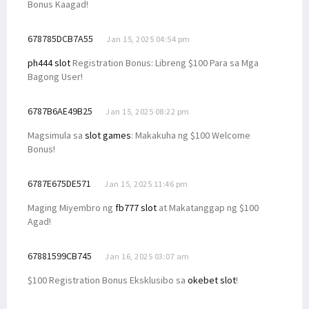
Bonus Kaagad!
678785DCB7A55
Jan 15, 2025 04:54 pm
ph444 slot
Registration Bonus: Libreng $100 Para sa Mga
Bagong User!
6787B6AE49B25
Jan 15, 2025 08:22 pm
Magsimula sa
slot games
: Makakuha ng $100 Welcome
Bonus!
6787E675DE571
Jan 15, 2025 11:46 pm
Maging Miyembro ng
fb777 slot
at Makatanggap ng $100
Agad!
67881599CB745
Jan 16, 2025 03:07 am
$100 Registration Bonus Eksklusibo sa
okebet slot
!