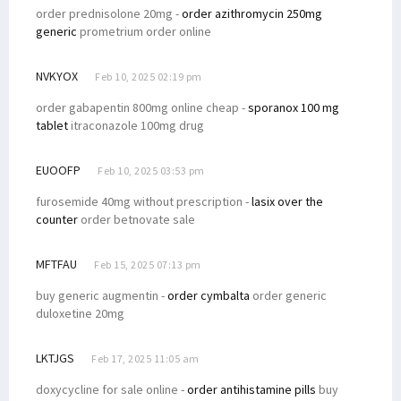
order prednisolone 20mg -
order azithromycin 250mg
generic
prometrium order online
NVKYOX
Feb 10, 2025 02:19 pm
order gabapentin 800mg online cheap -
sporanox 100 mg
tablet
itraconazole 100mg drug
EUOOFP
Feb 10, 2025 03:53 pm
furosemide 40mg without prescription -
lasix over the
counter
order betnovate sale
MFTFAU
Feb 15, 2025 07:13 pm
buy generic augmentin -
order cymbalta
order generic
duloxetine 20mg
LKTJGS
Feb 17, 2025 11:05 am
doxycycline for sale online -
order antihistamine pills
buy