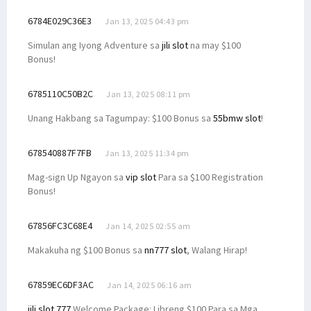
6784E029C36E3
Jan 13, 2025 04:43 pm
Simulan ang Iyong Adventure sa
jili slot
na may $100
Bonus!
6785110C50B2C
Jan 13, 2025 08:11 pm
Unang Hakbang sa Tagumpay: $100 Bonus sa
55bmw slot
!
678540887F7FB
Jan 13, 2025 11:34 pm
Mag-sign Up Ngayon sa
vip slot
Para sa $100 Registration
Bonus!
67856FC3C68E4
Jan 14, 2025 02:55 am
Makakuha ng $100 Bonus sa
nn777 slot
, Walang Hirap!
67859EC6DF3AC
Jan 14, 2025 06:16 am
jili slot 777
Welcome Package: Libreng $100 Para sa Mga