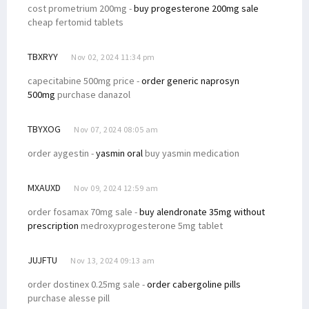
cost prometrium 200mg -
buy progesterone 200mg sale
cheap fertomid tablets
TBXRYY
Nov 02, 2024 11:34 pm
capecitabine 500mg price -
order generic naprosyn
500mg
purchase danazol
TBYXOG
Nov 07, 2024 08:05 am
order aygestin -
yasmin oral
buy yasmin medication
MXAUXD
Nov 09, 2024 12:59 am
order fosamax 70mg sale -
buy alendronate 35mg without
prescription
medroxyprogesterone 5mg tablet
JUJFTU
Nov 13, 2024 09:13 am
order dostinex 0.25mg sale -
order cabergoline pills
purchase alesse pill