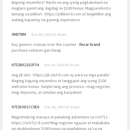
Bagong miyembro? Narito na ang iyong pagkakataon na
maglaro gamit ang dagdag na $100 bonus. Magparehistro
lamang sa jollibet - https://jollibet-8.com at tangkilikin ang
walang kapantay na gaming experience.
XMDTBM
Dec 06, 2024 01:46 pm
buy generic crixivan over the counter -
fincar brand
purchase voltaren gel cheap
6752BA21D2F54
Dec 06, 2024 03:47 pm
Ang jili slot - https://jili-slot-8.com ay para sa mga panalo!
Maging bagong miyembro at tanggapin ang iyong $100
welcome bonus. Simple lang ang proseso—mag-register,
mag-deposito, at simulan ang kasiyahan!
6752EAD1CC0E6
Dec 06, 2024 07:15 pm
Magsimula ng masaya at panalong adventure sa rich711 -
https://rich711-8.com! Mag-register ngayon at makakuha
ng eksklusibong $100 bonus na magbibigay sa’yo ng