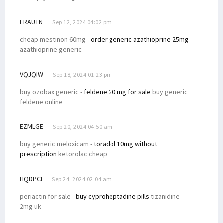
ERAUTN
Sep 12, 2024 04:02 pm
cheap mestinon 60mg -
order generic azathioprine 25mg
azathioprine generic
VQJQIW
Sep 18, 2024 01:23 pm
buy ozobax generic -
feldene 20 mg for sale
buy generic
feldene online
EZMLGE
Sep 20, 2024 04:50 am
buy generic meloxicam -
toradol 10mg without
prescription
ketorolac cheap
HQDPCI
Sep 24, 2024 02:04 am
periactin for sale -
buy cyproheptadine pills
tizanidine
2mg uk