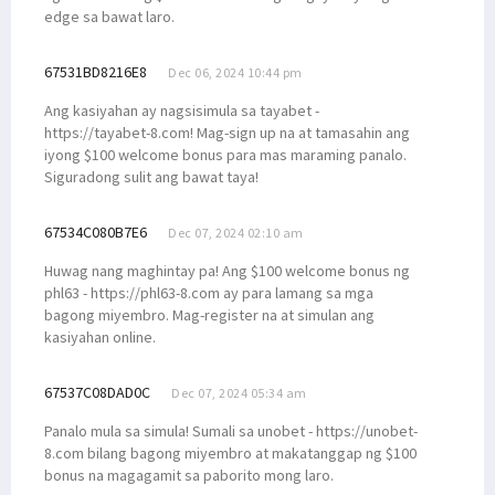
edge sa bawat laro.
67531BD8216E8
Dec 06, 2024 10:44 pm
Ang kasiyahan ay nagsisimula sa tayabet -
https://tayabet-8.com! Mag-sign up na at tamasahin ang
iyong $100 welcome bonus para mas maraming panalo.
Siguradong sulit ang bawat taya!
67534C080B7E6
Dec 07, 2024 02:10 am
Huwag nang maghintay pa! Ang $100 welcome bonus ng
phl63 - https://phl63-8.com ay para lamang sa mga
bagong miyembro. Mag-register na at simulan ang
kasiyahan online.
67537C08DAD0C
Dec 07, 2024 05:34 am
Panalo mula sa simula! Sumali sa unobet - https://unobet-
8.com bilang bagong miyembro at makatanggap ng $100
bonus na magagamit sa paborito mong laro.