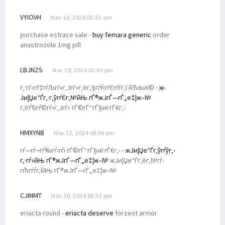
VYIOVH
Nov 16, 2024 05:33 am
purchase estrace sale -
buy femara generic
order
anastrozole 1mg pill
LBJNZS
Nov 19, 2024 02:43 pm
г‚·гѓ«гѓ‡гѓЉгѓ•г‚Јгѓ«г‚ёг‚§гѓЌгѓЄгѓѓг‚Ї йЂљиІ© -
ж­
Ји¦Џе“Ѓг‚·г‚ўгѓЄг‚№йЊ гЃ®ж­ЈгЃ—гЃ„е‡¦ж–№
г‚їгѓЂгѓ©гѓ•г‚Јгѓ« гЃ©гЃ“гЃ§иІ·гЃ€г‚‹
HMXYNB
Nov 22, 2024 08:06 pm
гѓ—гѓ¬гѓ‰гѓ‹гѓі гЃ©гЃ“гЃ§иІ·гЃ€г‚‹ -
ж­Ји¦Џе“Ѓг‚ўгѓўг‚­
г‚·гѓ«йЊ гЃ®ж­ЈгЃ—гЃ„е‡¦ж–№
ж­Ји¦Џе“Ѓг‚ёг‚№гѓ­
гѓћгѓѓг‚ЇйЊ гЃ®ж­ЈгЃ—гЃ„е‡¦ж–№
CJINMT
Nov 30, 2024 06:32 pm
eriacta round -
eriacta deserve
forzest armor