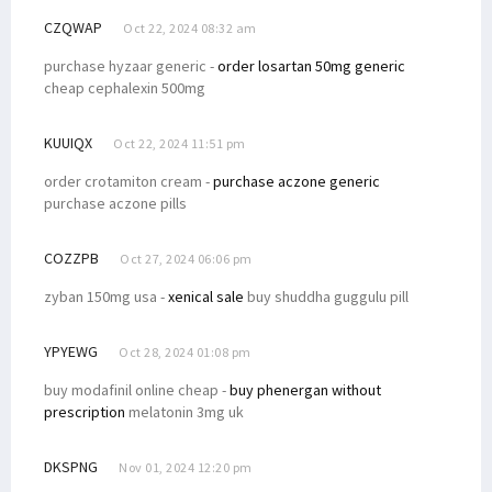
CZQWAP
Oct 22, 2024 08:32 am
purchase hyzaar generic -
order losartan 50mg generic
cheap cephalexin 500mg
KUUIQX
Oct 22, 2024 11:51 pm
order crotamiton cream -
purchase aczone generic
purchase aczone pills
COZZPB
Oct 27, 2024 06:06 pm
zyban 150mg usa -
xenical sale
buy shuddha guggulu pill
YPYEWG
Oct 28, 2024 01:08 pm
buy modafinil online cheap -
buy phenergan without
prescription
melatonin 3mg uk
DKSPNG
Nov 01, 2024 12:20 pm