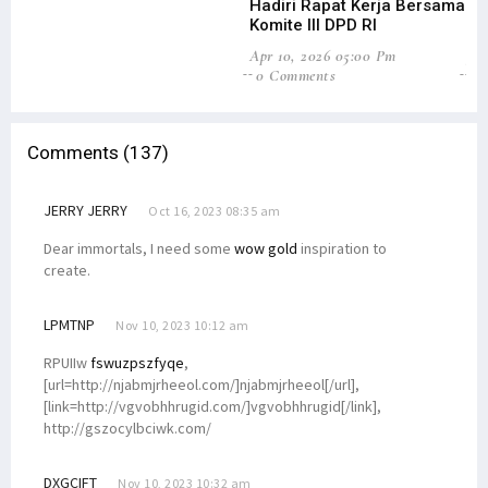
Hadiri Rapat Kerja Bersama
Pa
Komite III DPD RI
Ek
Apr 10, 2026 05:00 Pm
Jan
0 Comments
0
Comments (137)
JERRY JERRY
Oct 16, 2023 08:35 am
Dear immortals, I need some
wow gold
inspiration to
create.
LPMTNP
Nov 10, 2023 10:12 am
RPUIIw
fswuzpszfyqe
,
[url=http://njabmjrheeol.com/]njabmjrheeol[/url],
[link=http://vgvobhhrugid.com/]vgvobhhrugid[/link],
http://gszocylbciwk.com/
DXGCIFT
Nov 10, 2023 10:32 am