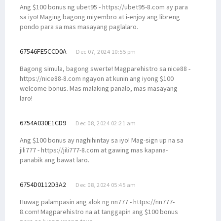
Ang $100 bonus ng ubet95 - https://ubet95-8.com ay para
sa iyo! Maging bagong miyembro at i-enjoy ang libreng
pondo para sa mas masayang paglalaro.
67546FE5CCD0A
Dec 07, 2024 10:55 pm
Bagong simula, bagong swerte! Magparehistro sa nice88 -
https://nice88-8.com ngayon at kunin ang iyong $100
welcome bonus. Mas malaking panalo, mas masayang
laro!
6754A030E1CD9
Dec 08, 2024 02:21 am
Ang $100 bonus ay naghihintay sa iyo! Mag-sign up na sa
jili777 - https://jili777-8.com at gawing mas kapana-
panabik ang bawat laro.
6754D0112D3A2
Dec 08, 2024 05:45 am
Huwag palampasin ang alok ng nn777 - https://nn777-
8.com! Magparehistro na at tanggapin ang $100 bonus