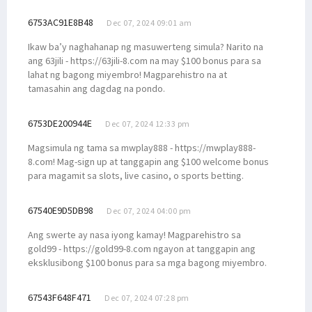
6753AC91E8B48
Dec 07, 2024 09:01 am
Ikaw ba’y naghahanap ng masuwerteng simula? Narito na
ang 63jili - https://63jili-8.com na may $100 bonus para sa
lahat ng bagong miyembro! Magparehistro na at
tamasahin ang dagdag na pondo.
6753DE200944E
Dec 07, 2024 12:33 pm
Magsimula ng tama sa mwplay888 - https://mwplay888-
8.com! Mag-sign up at tanggapin ang $100 welcome bonus
para magamit sa slots, live casino, o sports betting.
67540E9D5DB98
Dec 07, 2024 04:00 pm
Ang swerte ay nasa iyong kamay! Magparehistro sa
gold99 - https://gold99-8.com ngayon at tanggapin ang
eksklusibong $100 bonus para sa mga bagong miyembro.
67543F648F471
Dec 07, 2024 07:28 pm