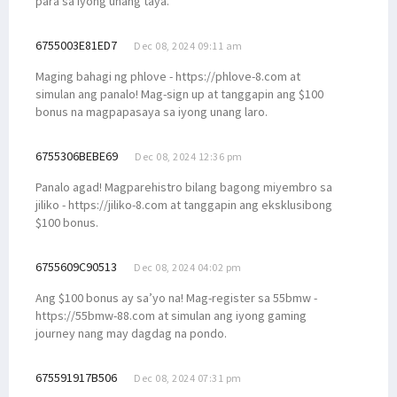
para sa iyong unang taya.
6755003E81ED7
Dec 08, 2024 09:11 am
Maging bahagi ng phlove - https://phlove-8.com at
simulan ang panalo! Mag-sign up at tanggapin ang $100
bonus na magpapasaya sa iyong unang laro.
6755306BEBE69
Dec 08, 2024 12:36 pm
Panalo agad! Magparehistro bilang bagong miyembro sa
jiliko - https://jiliko-8.com at tanggapin ang eksklusibong
$100 bonus.
6755609C90513
Dec 08, 2024 04:02 pm
Ang $100 bonus ay sa’yo na! Mag-register sa 55bmw -
https://55bmw-88.com at simulan ang iyong gaming
journey nang may dagdag na pondo.
675591917B506
Dec 08, 2024 07:31 pm