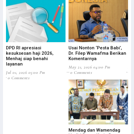
DPD RI apresiasi
Usai Nonton ‘Pesta Babi’,
DP
kesuksesan haji 2026,
Dr. Filep Wamafma Berikan
Pe
Menhaj siap benahi
Komentarnya
Da
layanan
May 21, 2026 04:00 Pm
Apr
Jul 01, 2026 05:00 Pm
0 Comments
0
0 Comments
Mendag dan Wamendag
Do