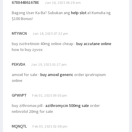
678844B6167BE
Jan 16, 2025 06:28 am
Bagong User Ka Ba? Subukan ang
help slot
at Kumuha ng
$100 Bonus!
MTYWCN
Jan 18, 2025 07:32 pm
buy isotretinoin 40mg online cheap -
buy accutane online
how to buy zyvox
PEKVDA
Jan 19, 2025 01:27 pm
amoxil for sale -
buy amoxil generic
order ipratropium
online
GPWVPT
Feb 01, 2025 09:50 pm
buy zithromax pill -
azithromycin 500mg sale
order
nebivolol 20mg for sale
MQNQTL
Feb 03, 2025 02:08 pm