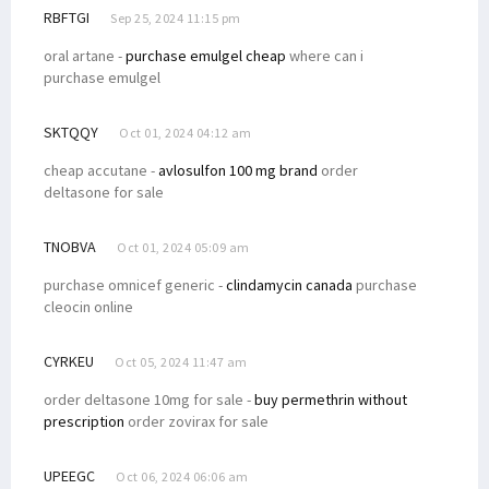
RBFTGI
Sep 25, 2024 11:15 pm
oral artane -
purchase emulgel cheap
where can i
purchase emulgel
SKTQQY
Oct 01, 2024 04:12 am
cheap accutane -
avlosulfon 100 mg brand
order
deltasone for sale
TNOBVA
Oct 01, 2024 05:09 am
purchase omnicef generic -
clindamycin canada
purchase
cleocin online
CYRKEU
Oct 05, 2024 11:47 am
order deltasone 10mg for sale -
buy permethrin without
prescription
order zovirax for sale
UPEEGC
Oct 06, 2024 06:06 am