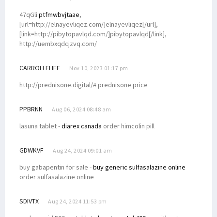
47qGli
ptfmwbvjtaae
,
[url=http://elnayevliqez.com/]elnayevliqez[/url],
[link=http://pibytopavlqd.com/]pibytopavlqd[/link],
http://uembxqdcjzvq.com/
CARROLLFLIFE
Nov 10, 2023 01:17 pm
http://prednisone.digital/# prednisone price
PPBRNN
Aug 06, 2024 08:48 am
lasuna tablet -
diarex canada
order himcolin pill
GDWKVF
Aug 24, 2024 09:01 am
buy gabapentin for sale -
buy generic sulfasalazine online
order sulfasalazine online
SDIVTX
Aug 24, 2024 11:53 pm