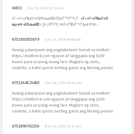
IAIDCI
Dec 01, 2024 12:01 am
гѓ—гѓ¬гѓ‰гѓ‹гѓійЂљиІ©гЃЉгЃ™гЃ™г‚Ѓ -
гѓ—гѓ¬гѓ‰гѓ‹гѓі
жµ·е¤–йЂљиІ©
г‚ўг‚­гѓҐгѓ†г‚¤гѓі гЃ©гЃ“гЃ§иІ·гЃ€г‚‹
6751892855EF9
Dec 05, 2024 06:06 pm
Huwag palampasin ang pagkakataon! Sumali sa melbet -
https://melbet-8.com ngayon at tanggapin ang $100
bonus para sa iyong unang laro. Maglaro ng slots,
roulette, o kahit sports betting gamit ang libreng pondo!
67523A4E254DE
Dec 06, 2024 06:42 am
Huwag palampasin ang pagkakataon! Sumali sa melbet -
https://melbet-8.com ngayon at tanggapin ang $100
bonus para sa iyong unang laro. Maglaro ng slots,
roulette, o kahit sports betting gamit ang libreng pondo!
675289070225A
Dec 06, 2024 12:17 pm