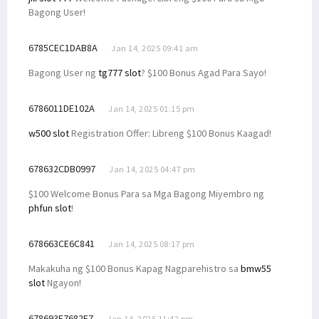
Bagong User!
6785CEC1DAB8A
Jan 14, 2025 09:41 am
Bagong User ng
tg777 slot
? $100 Bonus Agad Para Sayo!
6786011DE102A
Jan 14, 2025 01:15 pm
w500 slot
Registration Offer: Libreng $100 Bonus Kaagad!
678632CDB0997
Jan 14, 2025 04:47 pm
$100 Welcome Bonus Para sa Mga Bagong Miyembro ng
phfun slot
!
678663CE6C841
Jan 14, 2025 08:17 pm
Makakuha ng $100 Bonus Kapag Nagparehistro sa
bmw55
slot
Ngayon!
678693F7682E7
Jan 14, 2025 11:42 pm