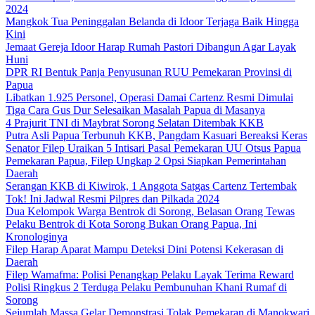
2024
Mangkok Tua Peninggalan Belanda di Idoor Terjaga Baik Hingga
Kini
Jemaat Gereja Idoor Harap Rumah Pastori Dibangun Agar Layak
Huni
DPR RI Bentuk Panja Penyusunan RUU Pemekaran Provinsi di
Papua
Libatkan 1.925 Personel, Operasi Damai Cartenz Resmi Dimulai
Tiga Cara Gus Dur Selesaikan Masalah Papua di Masanya
4 Prajurit TNI di Maybrat Sorong Selatan Ditembak KKB
Putra Asli Papua Terbunuh KKB, Pangdam Kasuari Bereaksi Keras
Senator Filep Uraikan 5 Intisari Pasal Pemekaran UU Otsus Papua
Pemekaran Papua, Filep Ungkap 2 Opsi Siapkan Pemerintahan
Daerah
Serangan KKB di Kiwirok, 1 Anggota Satgas Cartenz Tertembak
Tok! Ini Jadwal Resmi Pilpres dan Pilkada 2024
Dua Kelompok Warga Bentrok di Sorong, Belasan Orang Tewas
Pelaku Bentrok di Kota Sorong Bukan Orang Papua, Ini
Kronologinya
Filep Harap Aparat Mampu Deteksi Dini Potensi Kekerasan di
Daerah
Filep Wamafma: Polisi Penangkap Pelaku Layak Terima Reward
Polisi Ringkus 2 Terduga Pelaku Pembunuhan Khani Rumaf di
Sorong
Sejumlah Massa Gelar Demonstrasi Tolak Pemekaran di Manokwari