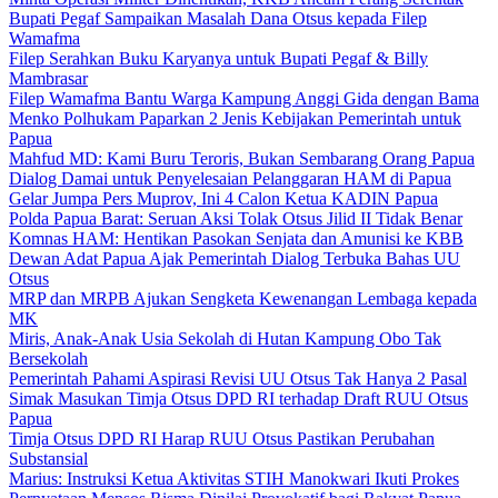
Bupati Pegaf Sampaikan Masalah Dana Otsus kepada Filep
Wamafma
Filep Serahkan Buku Karyanya untuk Bupati Pegaf & Billy
Mambrasar
Filep Wamafma Bantu Warga Kampung Anggi Gida dengan Bama
Menko Polhukam Paparkan 2 Jenis Kebijakan Pemerintah untuk
Papua
Mahfud MD: Kami Buru Teroris, Bukan Sembarang Orang Papua
Dialog Damai untuk Penyelesaian Pelanggaran HAM di Papua
Gelar Jumpa Pers Muprov, Ini 4 Calon Ketua KADIN Papua
Polda Papua Barat: Seruan Aksi Tolak Otsus Jilid II Tidak Benar
Komnas HAM: Hentikan Pasokan Senjata dan Amunisi ke KBB
Dewan Adat Papua Ajak Pemerintah Dialog Terbuka Bahas UU
Otsus
MRP dan MRPB Ajukan Sengketa Kewenangan Lembaga kepada
MK
Miris, Anak-Anak Usia Sekolah di Hutan Kampung Obo Tak
Bersekolah
Pemerintah Pahami Aspirasi Revisi UU Otsus Tak Hanya 2 Pasal
Simak Masukan Timja Otsus DPD RI terhadap Draft RUU Otsus
Papua
Timja Otsus DPD RI Harap RUU Otsus Pastikan Perubahan
Substansial
Marius: Instruksi Ketua Aktivitas STIH Manokwari Ikuti Prokes