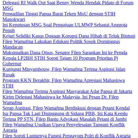
Delegasi RI Walk Out Saat Benny Wenda Hendak Pidato di Forum
MSG
Pengadilan Tinggi Papua Barat Teken MoU dengan STIH
Manokwari
Ini Keputusan MSG Soal Pengajuan ULMWP Sebagai Anggota
Penuh
Kejari Selidiki Kasus Dugaan Korupsi Dana Hibah di Teluk Bintuni
Filep Wamafma Lakukan Edukasi Politik Sosok Dominggus
Mandacan
Maksimalkan Dana Otsus, Senator Filep Sarankan Ini ke Pemda
Kepala LP2BH STIH Soroti Tajam 10 Program Prioritas Pj
Gubernur
Kunjungi Minyambouw, Filep Wamafma Terima Aspirasi Jalan
Rusak
Program KKN Berakhir, Filep Wamafma Apresiasi Mahasiswa
STIH
Filep Wamafma Terima Aspirasi Masyarakat Adat Papua di Jakarta
Kirim Delegasi Mahasiswa ke Malaysia, Ini Pesan Dr. Filep
Wamafma
Serap Aspirasi, Filep Wamafma Berdiskusi dengan Petani Kendal
Isu Papua Tak Lagi Disinggung di Sidang PBB, Ini Kata Kemlu
Terima PP STN, Filep Bantu Advokasi Masalah Petani di Jambi
Filep Wamafma Usulkan Upaya Penyelesaian Tangani Konflik
Agraria
Filep Soroti Lunturnya Fungsi Pengayom Polri di Konflik Agraria