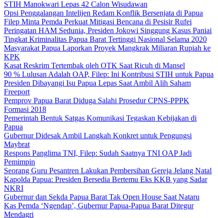
STIH Manokwari Lepas 42 Calon Wisudawan
Opsi Penggalangan Intelijen Redam Konflik Bersenjata di Papua
Filep Minta Pemda Perkuat Mitigasi Bencana di Pesisir Rufei
Peringatan HAM Sedunia, Presiden Jokowi Singgung Kasus Paniai
Tingkat Kriminalitas Papua Barat Tertinggi Nasional Selama 2020
Masyarakat Papua Laporkan Proyek Mangkrak Miliaran Rupiah ke
KPK
Kasat Reskrim Tertembak oleh OTK Saat Ricuh di Mansel
90 % Lulusan Adalah OAP, Filep: Ini Kontribusi STIH untuk Papua
Presiden Dibayangi Isu Papua Lepas Saat Ambil Alih Saham
Freeport
Pemprov Papua Barat Diduga Salahi Prosedur CPNS-PPPK
Formasi 2018
Pemerintah Bentuk Satgas Komunikasi Tegaskan Kebijakan di
Papua
Gubernur Didesak Ambil Langkah Konkret untuk Pengungsi
Maybrat
Respons Panglima TNI, Filep: Sudah Saatnya TNI OAP Jadi
Pemimpin
Seorang Guru Pesantren Lakukan Pembersihan Gereja Jelang Natal
Kapolda Papua: Presiden Bersedia Bertemu Eks KKB yang Sadar
NKRI
Gubernur dan Sekda Papua Barat Tak Open House Saat Nataru
Kas Pemda ‘Ngendap’, Gubernur Papua-Papua Barat Ditegur
Mendagri