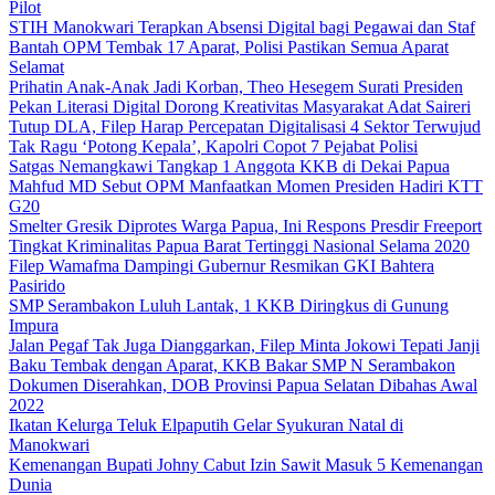
Pilot
STIH Manokwari Terapkan Absensi Digital bagi Pegawai dan Staf
Bantah OPM Tembak 17 Aparat, Polisi Pastikan Semua Aparat
Selamat
Prihatin Anak-Anak Jadi Korban, Theo Hesegem Surati Presiden
Pekan Literasi Digital Dorong Kreativitas Masyarakat Adat Saireri
Tutup DLA, Filep Harap Percepatan Digitalisasi 4 Sektor Terwujud
Tak Ragu ‘Potong Kepala’, Kapolri Copot 7 Pejabat Polisi
Satgas Nemangkawi Tangkap 1 Anggota KKB di Dekai Papua
Mahfud MD Sebut OPM Manfaatkan Momen Presiden Hadiri KTT
G20
Smelter Gresik Diprotes Warga Papua, Ini Respons Presdir Freeport
Tingkat Kriminalitas Papua Barat Tertinggi Nasional Selama 2020
Filep Wamafma Dampingi Gubernur Resmikan GKI Bahtera
Pasirido
SMP Serambakon Luluh Lantak, 1 KKB Diringkus di Gunung
Impura
Jalan Pegaf Tak Juga Dianggarkan, Filep Minta Jokowi Tepati Janji
Baku Tembak dengan Aparat, KKB Bakar SMP N Serambakon
Dokumen Diserahkan, DOB Provinsi Papua Selatan Dibahas Awal
2022
Ikatan Kelurga Teluk Elpaputih Gelar Syukuran Natal di
Manokwari
Kemenangan Bupati Johny Cabut Izin Sawit Masuk 5 Kemenangan
Dunia