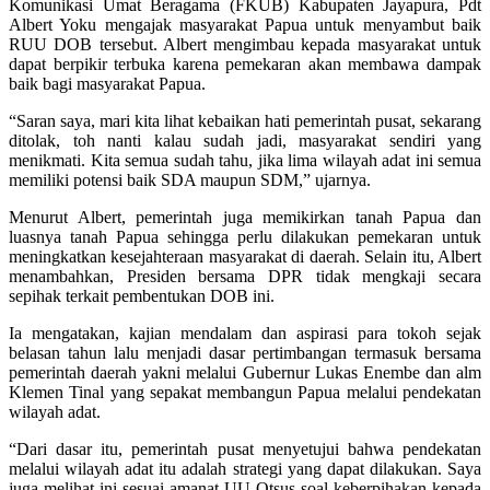
Komunikasi Umat Beragama (FKUB) Kabupaten Jayapura, Pdt
Albert Yoku mengajak masyarakat Papua untuk menyambut baik
RUU DOB tersebut. Albert mengimbau kepada masyarakat untuk
dapat berpikir terbuka karena pemekaran akan membawa dampak
baik bagi masyarakat Papua.
“Saran saya, mari kita lihat kebaikan hati pemerintah pusat, sekarang
ditolak, toh nanti kalau sudah jadi, masyarakat sendiri yang
menikmati. Kita semua sudah tahu, jika lima wilayah adat ini semua
memiliki potensi baik SDA maupun SDM,” ujarnya.
Menurut Albert, pemerintah juga memikirkan tanah Papua dan
luasnya tanah Papua sehingga perlu dilakukan pemekaran untuk
meningkatkan kesejahteraan masyarakat di daerah. Selain itu, Albert
menambahkan, Presiden bersama DPR tidak mengkaji secara
sepihak terkait pembentukan DOB ini.
Ia mengatakan, kajian mendalam dan aspirasi para tokoh sejak
belasan tahun lalu menjadi dasar pertimbangan termasuk bersama
pemerintah daerah yakni melalui Gubernur Lukas Enembe dan alm
Klemen Tinal yang sepakat membangun Papua melalui pendekatan
wilayah adat.
“Dari dasar itu, pemerintah pusat menyetujui bahwa pendekatan
melalui wilayah adat itu adalah strategi yang dapat dilakukan. Saya
juga melihat ini sesuai amanat UU Otsus soal keberpihakan kepada