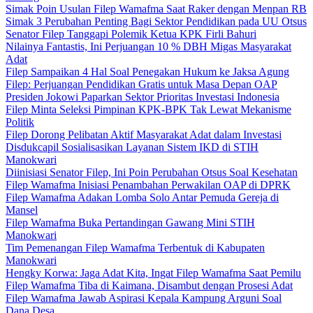
Simak Poin Usulan Filep Wamafma Saat Raker dengan Menpan RB
Simak 3 Perubahan Penting Bagi Sektor Pendidikan pada UU Otsus
Senator Filep Tanggapi Polemik Ketua KPK Firli Bahuri
Nilainya Fantastis, Ini Perjuangan 10 % DBH Migas Masyarakat
Adat
Filep Sampaikan 4 Hal Soal Penegakan Hukum ke Jaksa Agung
Filep: Perjuangan Pendidikan Gratis untuk Masa Depan OAP
Presiden Jokowi Paparkan Sektor Prioritas Investasi Indonesia
Filep Minta Seleksi Pimpinan KPK-BPK Tak Lewat Mekanisme
Politik
Filep Dorong Pelibatan Aktif Masyarakat Adat dalam Investasi
Disdukcapil Sosialisasikan Layanan Sistem IKD di STIH
Manokwari
Diinisiasi Senator Filep, Ini Poin Perubahan Otsus Soal Kesehatan
Filep Wamafma Inisiasi Penambahan Perwakilan OAP di DPRK
Filep Wamafma Adakan Lomba Solo Antar Pemuda Gereja di
Mansel
Filep Wamafma Buka Pertandingan Gawang Mini STIH
Manokwari
Tim Pemenangan Filep Wamafma Terbentuk di Kabupaten
Manokwari
Hengky Korwa: Jaga Adat Kita, Ingat Filep Wamafma Saat Pemilu
Filep Wamafma Tiba di Kaimana, Disambut dengan Prosesi Adat
Filep Wamafma Jawab Aspirasi Kepala Kampung Arguni Soal
Dana Desa