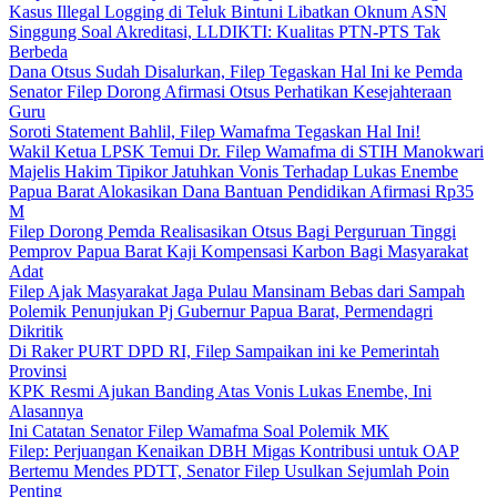
Kasus Illegal Logging di Teluk Bintuni Libatkan Oknum ASN
Singgung Soal Akreditasi, LLDIKTI: Kualitas PTN-PTS Tak
Berbeda
Dana Otsus Sudah Disalurkan, Filep Tegaskan Hal Ini ke Pemda
Senator Filep Dorong Afirmasi Otsus Perhatikan Kesejahteraan
Guru
Soroti Statement Bahlil, Filep Wamafma Tegaskan Hal Ini!
Wakil Ketua LPSK Temui Dr. Filep Wamafma di STIH Manokwari
Majelis Hakim Tipikor Jatuhkan Vonis Terhadap Lukas Enembe
Papua Barat Alokasikan Dana Bantuan Pendidikan Afirmasi Rp35
M
Filep Dorong Pemda Realisasikan Otsus Bagi Perguruan Tinggi
Pemprov Papua Barat Kaji Kompensasi Karbon Bagi Masyarakat
Adat
Filep Ajak Masyarakat Jaga Pulau Mansinam Bebas dari Sampah
Polemik Penunjukan Pj Gubernur Papua Barat, Permendagri
Dikritik
Di Raker PURT DPD RI, Filep Sampaikan ini ke Pemerintah
Provinsi
KPK Resmi Ajukan Banding Atas Vonis Lukas Enembe, Ini
Alasannya
Ini Catatan Senator Filep Wamafma Soal Polemik MK
Filep: Perjuangan Kenaikan DBH Migas Kontribusi untuk OAP
Bertemu Mendes PDTT, Senator Filep Usulkan Sejumlah Poin
Penting