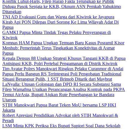
Konflik Luhut-Haris, Filep Harap Fakta Terungkap ke Publik
Diduga Pasok Senjata ke KKB, Oknum ASN Pemkab Yahukimo
Ditangkap
TNI AD Evakuasi Guru dan Warga dari Kiwirok ke Jayapura
Kirab Api PON Dilepas Dari Sorong Ke Lima Wilayah Adat Di
Papua
GAMKI Papua Minta Tindak Tegas Pelaku Penyerangan di
Kiwirok
Komnas HAM Papua Ungkap Temuan Baru Kasus Posramil Kisor
Menhub: Pemerintah Terus Tingkatkan Konektivitas di Asmat
Papua
Kepala Densus 88 Ungkap Strategi Khusus Tangani KKB di Papua
Antisipasi KKB, Polri Pertebal Pengamanan di Distrik Kiwirok
Tim Avatar Polres Manokwari Ringkus Pelaku Curanmor di Andai
Papua Perlu Bangun RS Terintegrasi Poli Pengobatan Tradisional
Situasi Berangsur Pulih, 1 SST Brimob Ditarik dari Maybrat
LaNyalla: Utusan Golongan dan DPD RI Secara Substansi Sama
Filep Wamafma Uraikan Perancangan Analisa Kontrak pada PKPA
Temui AirAsia, Bupati Ajukan Rute Penerbangan ke Bandara
Utarom
STIH Manokwari Papua Barat Teken MoU bersama LSP HKI
Jakarta
Robert Apresiasi Pendidikan Advokat oleh STIH Manokwari &
Peradi
LSM Minta KPK Periksa Eks Bupati Supiori Soal Dana Sekolah