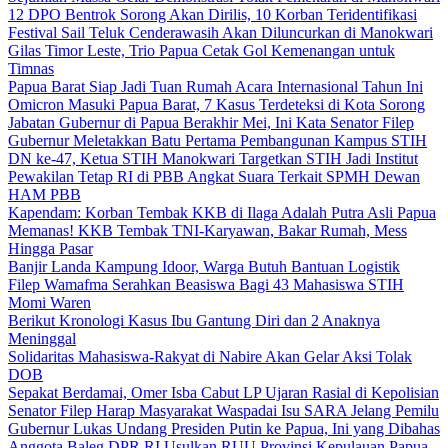
12 DPO Bentrok Sorong Akan Dirilis, 10 Korban Teridentifikasi
Festival Sail Teluk Cenderawasih Akan Diluncurkan di Manokwari
Gilas Timor Leste, Trio Papua Cetak Gol Kemenangan untuk
Timnas
Papua Barat Siap Jadi Tuan Rumah Acara Internasional Tahun Ini
Omicron Masuki Papua Barat, 7 Kasus Terdeteksi di Kota Sorong
Jabatan Gubernur di Papua Berakhir Mei, Ini Kata Senator Filep
Gubernur Meletakkan Batu Pertama Pembangunan Kampus STIH
DN ke-47, Ketua STIH Manokwari Targetkan STIH Jadi Institut
Pewakilan Tetap RI di PBB Angkat Suara Terkait SPMH Dewan
HAM PBB
Kapendam: Korban Tembak KKB di Ilaga Adalah Putra Asli Papua
Memanas! KKB Tembak TNI-Karyawan, Bakar Rumah, Mess
Hingga Pasar
Banjir Landa Kampung Idoor, Warga Butuh Bantuan Logistik
Filep Wamafma Serahkan Beasiswa Bagi 43 Mahasiswa STIH
Momi Waren
Berikut Kronologi Kasus Ibu Gantung Diri dan 2 Anaknya
Meninggal
Solidaritas Mahasiswa-Rakyat di Nabire Akan Gelar Aksi Tolak
DOB
Sepakat Berdamai, Omer Isba Cabut LP Ujaran Rasial di Kepolisian
Senator Filep Harap Masyarakat Waspadai Isu SARA Jelang Pemilu
Gubernur Lukas Undang Presiden Putin ke Papua, Ini yang Dibahas
Anggota Baleg DPR RI Usulkan RUU Provinsi Kepulauan Papua