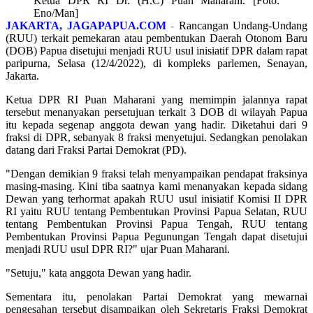
Ketua DPR RI Dr. (H.C) Puan Maharani. [Foto:
Eno/Man]
JAKARTA, JAGAPAPUA.COM
-
Rancangan Undang-Undang
(RUU) terkait pemekaran atau pembentukan Daerah Otonom Baru
(DOB) Papua disetujui menjadi RUU usul inisiatif DPR dalam rapat
paripurna, Selasa (12/4/2022), di kompleks parlemen, Senayan,
Jakarta.
Ketua DPR RI Puan Maharani yang memimpin jalannya rapat
tersebut menanyakan persetujuan terkait 3 DOB di wilayah Papua
itu kepada segenap anggota dewan yang hadir. Diketahui dari 9
fraksi di DPR, sebanyak 8 fraksi menyetujui. Sedangkan penolakan
datang dari Fraksi Partai Demokrat (PD).
"Dengan demikian 9 fraksi telah menyampaikan pendapat fraksinya
masing-masing. Kini tiba saatnya kami menanyakan kepada sidang
Dewan yang terhormat apakah RUU usul inisiatif Komisi II DPR
RI yaitu RUU tentang Pembentukan Provinsi Papua Selatan, RUU
tentang Pembentukan Provinsi Papua Tengah, RUU tentang
Pembentukan Provinsi Papua Pegunungan Tengah dapat disetujui
menjadi RUU usul DPR RI?" ujar Puan Maharani.
"Setuju," kata anggota Dewan yang hadir.
Sementara itu, penolakan Partai Demokrat yang mewarnai
pengesahan tersebut disampaikan oleh Sekretaris Fraksi Demokrat