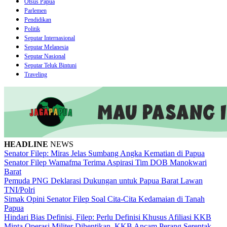
Otsus Papua
Parlemen
Pendidikan
Politik
Seputar Internasional
Seputar Melanesia
Seputar Nasional
Seputar Teluk Bintuni
Traveling
HEADLINE
NEWS
Senator Filep: Miras Jelas Sumbang Angka Kematian di Papua
Senator Filep Wamafma Terima Aspirasi Tim DOB Manokwari
Barat
Pemuda PNG Deklarasi Dukungan untuk Papua Barat Lawan
TNI/Polri
Simak Opini Senator Filep Soal Cita-Cita Kedamaian di Tanah
Papua
Hindari Bias Definisi, Filep: Perlu Definisi Khusus Afiliasi KKB
Minta Operasi Militer Dihentikan, KKB Ancam Perang Serentak