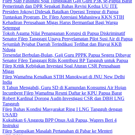
Filep Siap Fasilitasi Soal Tunggakan Gaji Guru P3K se-Papua Barat
Pemerintah dan DPR Sepakati Bahas Revisi Kedua UU ITE
Presiden Jokowi Didesak Batalkan Operasi Tempur di Papua
Tuntaskan Program, Dr. Filep Apresiasi Mahasiswa KKN STIH
Kehadiran Perusahaan Migas Harus Bermanfaat Bagi Warga
Setempat
Tokoh Agama Nilai Penanganan Korupsi di Papua Diskriminatif
Senator Filep Tanggapi Upaya Penyelamatan Pilot Susi Air di Papua
Sejumlah Pejabat Daerah Terindikasi Terlibat dan Biayai KKB
Nduga
Tersendat Berbulan-Bulan, Gaji Guru PPPK Papua Segera Dibayar
Senator Filep Tanggapi Rilis Kontribusi BP Tangguh untuk Papua
Filep Kritik Kebijakan Investasi Soal Aturan CSR Perusahaan
Migas
Filep Wamafma Kenalkan STIH Manokwari di JNU New Delhi
India
8 Tahun Mengabdi, Guru SD di Kamundan Konsumsi Air Hujan
Incumbent Filep Wamafma Resmi Daftar ke KPU Papua Barat
Robert Kardinal Dorong Audit-Investigasi CSR dan DBH LNG
Tangguh
Filep Bahas Kondisi Masyarakat Ring I LNG Tangguh dengan
USAID
Kukuhkan 6 Anggota BPP Otsus Asli Papua, Wapres Beri 4
Instruksi
Filep Sampaikan Masalah Pertanahan di Pabar ke Menteri