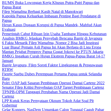
BUMN Buka Lowongan Kerja Khusus Putra-Putri Papua dan
Papua Barat
Filep Wamafma Berbagi Kasih Natal di Manokwari
Kapolda Papua Keluarkan Imbauan Penting Bagi Pendatang di
Papua
Heran Kasus Dugaan Korupsi di Papua Mandek, Mahfud Akan
Evaluasi
Pemerintah Cabut Ribuan Izin Usaha Tambang Hingga Kehutanan
Analisis BMKG Jelaskan Penyebab Bencana Banjir di Jayapura
6 Fakta Menarik Filep Wamafma, Nomor 2 Bisa Jadi Inspirasi
Luar Biasa! Pemain Asli Papua Ini Akan Berlaga di Liga Eropa
Mantan Pejabat Pemprov Papua Gugat Jokowi ke PTUN Jakarta
BMKG Ingatkan Curah Hujan Ekstrem Papua-Papua Barat 14-17
Januari
Banjir Jayapura, Filep Soroti Faktor Lingkungan & Pengawasan
RTRW
Fientje Suebu Dubes Perempuan Pertama Papua untuk Selandia
Baru
Polri: OAP Jadi Sasaran Pembinaan Operasi Damai Cartenz 2022
Senator Filep Kritisi Penyebutan OAP Target Pembinaan Cartenz
TPNPB-OPM Tanggapi Perubahan Nama Operasi Jadi Damai
Cartenz
LPP Kutuk Keras Pernyataan Oknum Tokoh Adat Soal Plt
Gubernur
Gelar Konpers, NasDem Umumkan Calon Tunggal Cagub Pabar