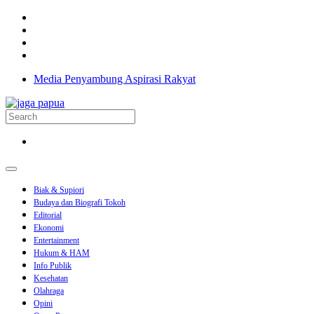
Media Penyambung Aspirasi Rakyat
Biak & Supiori
Budaya dan Biografi Tokoh
Editorial
Ekonomi
Entertainment
Hukum & HAM
Info Publik
Kesehatan
Olahraga
Opini