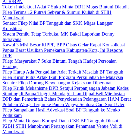
ATR/BPN
Tokoh Intelektual Adat 7 Suku Minta DBH Migas Bintuni Diaudit
Filep Terima 12 Putra/i Sebyar & Sumuri Kuliah di STIH
Manokwari
Senator Filep Nilai BP Tangguh dan SKK Migas Langgar
Konstitusi
Sistem Pemilu Tetap Terbuka, MK Bakal Laporkan Denny
Indrayana
Kawal 3 Misi Besar RIPPP, BPP Otsus Gelar Rapat Konsolidasi
Papua Barat Usulkan Pemekaran Kabupaten/Kota, Ini Respons
DPR
Filep: Masyarakat 7 Suku Bintuni Tengah Hadapi Persoalan
Ekologi
Filep Harap Ada Pengadilan Adat Terkait Masalah BP Tangguh
Filep Kirim Putra Arfak Ikuti Program Perkuliahan ke Malaysia
Senator Filep Dorong Kewenangan Kejaksaan Diperkuat
Filep Kritik Mekanisme DPR Setujui Perpanjangan Jabatan Kades
Stunting di Papua Tinggi, Mendagri: Ikan Dijual Beli Mie Instan
DPD dan Pemerintah Bahas Penyelesaian Pelanggaran HAM Berat
Puluhan Warga Terjun ke Pantai Wijaya Sentosa Cari Siput Uter
Filep Sampaikan Hasil Advokasi Soal BP Tangguh ke Menko
Polhukam
Filep Minta Dugaan Korupsi Dana CSR BP Tangguh Diusut
P2BH STIH Manokwari Pertanyakan Penamaan Venue Voli di
Manokwari