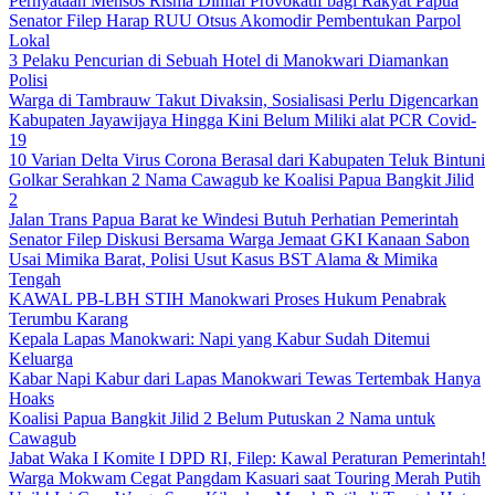
Pernyataan Mensos Risma Dinilai Provokatif bagi Rakyat Papua
Senator Filep Harap RUU Otsus Akomodir Pembentukan Parpol
Lokal
3 Pelaku Pencurian di Sebuah Hotel di Manokwari Diamankan
Polisi
Warga di Tambrauw Takut Divaksin, Sosialisasi Perlu Digencarkan
Kabupaten Jayawijaya Hingga Kini Belum Miliki alat PCR Covid-
19
10 Varian Delta Virus Corona Berasal dari Kabupaten Teluk Bintuni
Golkar Serahkan 2 Nama Cawagub ke Koalisi Papua Bangkit Jilid
2
Jalan Trans Papua Barat ke Windesi Butuh Perhatian Pemerintah
Senator Filep Diskusi Bersama Warga Jemaat GKI Kanaan Sabon
Usai Mimika Barat, Polisi Usut Kasus BST Alama & Mimika
Tengah
KAWAL PB-LBH STIH Manokwari Proses Hukum Penabrak
Terumbu Karang
Kepala Lapas Manokwari: Napi yang Kabur Sudah Ditemui
Keluarga
Kabar Napi Kabur dari Lapas Manokwari Tewas Tertembak Hanya
Hoaks
Koalisi Papua Bangkit Jilid 2 Belum Putuskan 2 Nama untuk
Cawagub
Jabat Waka I Komite I DPD RI, Filep: Kawal Peraturan Pemerintah!
Warga Mokwam Cegat Pangdam Kasuari saat Touring Merah Putih