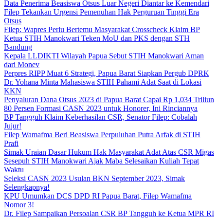
Data Penerima Beasiswa Otsus Luar Negeri Diantar ke Kemendari
Filep Tekankan Urgensi Pemenuhan Hak Perguruan Tinggi Era
Otsus
Filep: Wapres Perlu Bertemu Masyarakat Crosscheck Klaim BP
Ketua STIH Manokwari Teken MoU dan PKS dengan STH
Bandung
Kepala LLDIKTI Wilayah Papua Sebut STIH Manokwari Aman
dari Monev
Perpres RIPP Muat 6 Strategi, Papua Barat Siapkan Pergub DPRK
Dr. Yohana Minta Mahasiswa STIH Pahami Adat Saat di Lokasi
KKN
Penyaluran Dana Otsus 2023 di Papua Barat Capai Rp 1,034 Triliun
80 Persen Formasi CASN 2023 untuk Honorer, Ini Rinciannya
BP Tangguh Klaim Keberhasilan CSR, Senator Filep: Cobalah
Jujur!
Filep Wamafma Beri Beasiswa Perpuluhan Putra Arfak di STIH
Prafi
Simak Uraian Dasar Hukum Hak Masyarakat Adat Atas CSR Migas
Sesepuh STIH Manokwari Ajak Maba Selesaikan Kuliah Tepat
Waktu
Seleksi CASN 2023 Usulan BKN September 2023, Simak
Selengkapnya!
KPU Umumkan DCS DPD RI Papua Barat, Filep Wamafma
Nomor 3!
Dr. Filep Sampaikan Persoalan CSR BP Tangguh ke Ketua MPR RI