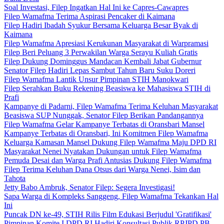
Soal Investasi, Filep Ingatkan Hal Ini ke Capres-Cawapres
Filep Wamafma Terima Aspirasi Pencaker di Kaimana
Filep Hadiri Ibadah Syukur Bersama Keluarga Besar Byak di
Kaimana
Filep Wamafma Apresiasi Kerukunan Masyarakat di Warpramasi
Filep Beri Peluang 3 Perwakilan Warga Serayu Kuliah Gratis
Filep Dukung Dominggus Mandacan Kembali Jabat Gubernur
Senator Filep Hadiri Lepas Sambut Tahun Baru Suku Doreri
Filep Wamafma Lantik Unsur Pimpinan STIH Manokwari
Filep Serahkan Buku Rekening Beasiswa ke Mahasiswa STIH di
Prafi
Kampanye di Padarni, Filep Wamafma Terima Keluhan Masyarakat
Beasiswa SUP Nunggak, Senator Filep Berikan Pandangannya
Filep Wamafma Gelar Kampanye Terbatas di Oransbari Mansel
Kampanye Terbatas di Oransbari, Ini Komitmen Filep Wamafma
Keluarga Kamasan Mansel Dukung Filep Wamafma Maju DPD RI
Masyarakat Nenei Nyatakan Dukungan untuk Filep Wamafma
Pemuda Desai dan Warga Prafi Antusias Dukung Filep Wamafma
Filep Terima Keluhan Dana Otsus dari Warga Nenei, Isim dan
Tahota
Jetty Babo Ambruk, Senator Filep: Segera Investigasi!
Sapa Warga di Kompleks Sanggeng, Filep Wamafma Tekankan Hal
Ini
Puncak DN ke-49, STIH Rilis Film Edukasi Berjudul 'Gratifikasi'
Pimpinan Komite I DPD RI Hadiri Konsultasi Publik RPJPD PB