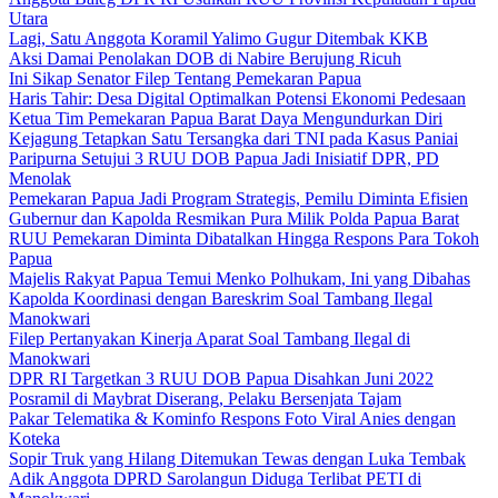
Utara
Lagi, Satu Anggota Koramil Yalimo Gugur Ditembak KKB
Aksi Damai Penolakan DOB di Nabire Berujung Ricuh
Ini Sikap Senator Filep Tentang Pemekaran Papua
Haris Tahir: Desa Digital Optimalkan Potensi Ekonomi Pedesaan
Ketua Tim Pemekaran Papua Barat Daya Mengundurkan Diri
Kejagung Tetapkan Satu Tersangka dari TNI pada Kasus Paniai
Paripurna Setujui 3 RUU DOB Papua Jadi Inisiatif DPR, PD
Menolak
Pemekaran Papua Jadi Program Strategis, Pemilu Diminta Efisien
Gubernur dan Kapolda Resmikan Pura Milik Polda Papua Barat
RUU Pemekaran Diminta Dibatalkan Hingga Respons Para Tokoh
Papua
Majelis Rakyat Papua Temui Menko Polhukam, Ini yang Dibahas
Kapolda Koordinasi dengan Bareskrim Soal Tambang Ilegal
Manokwari
Filep Pertanyakan Kinerja Aparat Soal Tambang Ilegal di
Manokwari
DPR RI Targetkan 3 RUU DOB Papua Disahkan Juni 2022
Posramil di Maybrat Diserang, Pelaku Bersenjata Tajam
Pakar Telematika & Kominfo Respons Foto Viral Anies dengan
Koteka
Sopir Truk yang Hilang Ditemukan Tewas dengan Luka Tembak
Adik Anggota DPRD Sarolangun Diduga Terlibat PETI di