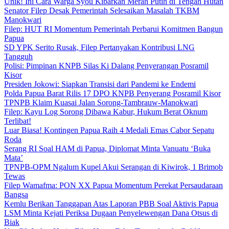
Unik! Ini Cara Warga Syou Kibarkan Merah Putih di Tengah Hutan
Senator Filep Desak Pemerintah Selesaikan Masalah TKBM
Manokwari
Filep: HUT RI Momentum Pemerintah Perbarui Komitmen Bangun
Papua
SD YPK Serito Rusak, Filep Pertanyakan Kontribusi LNG
Tangguh
Polisi: Pimpinan KNPB Silas Ki Dalang Penyerangan Posramil
Kisor
Presiden Jokowi: Siapkan Transisi dari Pandemi ke Endemi
Polda Papua Barat Rilis 17 DPO KNPB Penyerang Posramil Kisor
TPNPB Klaim Kuasai Jalan Sorong-Tambrauw-Manokwari
Filep: Kayu Log Sorong Dibawa Kabur, Hukum Berat Oknum
Terlibat!
Luar Biasa! Kontingen Papua Raih 4 Medali Emas Cabor Sepatu
Roda
Serang RI Soal HAM di Papua, Diplomat Minta Vanuatu ‘Buka
Mata’
TPNPB-OPM Ngalum Kupel Akui Serangan di Kiwirok, 1 Brimob
Tewas
Filep Wamafma: PON XX Papua Momentum Perekat Persaudaraan
Bangsa
Kemlu Berikan Tanggapan Atas Laporan PBB Soal Aktivis Papua
LSM Minta Kejati Periksa Dugaan Penyelewengan Dana Otsus di
Biak