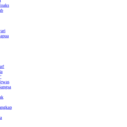
a
Hoaks
ub
ari
Papua
at!
da
’
Tewas
Bangsa
ak
angkap
a