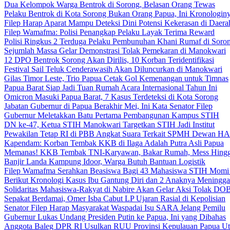
Dua Kelompok Warga Bentrok di Sorong, Belasan Orang Tewas
Pelaku Bentrok di Kota Sorong Bukan Orang Papua, Ini Kronologin
Filep Harap Aparat Mampu Deteksi Dini Potensi Kekerasan di Daera
Filep Wamafma: Polisi Penangkap Pelaku Layak Terima Reward
Polisi Ringkus 2 Terduga Pelaku Pembunuhan Khani Rumaf di Soro
Sejumlah Massa Gelar Demonstrasi Tolak Pemekaran di Manokwari
12 DPO Bentrok Sorong Akan Dirilis, 10 Korban Teridentifikasi
Festival Sail Teluk Cenderawasih Akan Diluncurkan di Manokwari
Gilas Timor Leste, Trio Papua Cetak Gol Kemenangan untuk Timnas
Papua Barat Siap Jadi Tuan Rumah Acara Internasional Tahun Ini
Omicron Masuki Papua Barat, 7 Kasus Terdeteksi di Kota Sorong
Jabatan Gubernur di Papua Berakhir Mei, Ini Kata Senator Filep
Gubernur Meletakkan Batu Pertama Pembangunan Kampus STIH
DN ke-47, Ketua STIH Manokwari Targetkan STIH Jadi Institut
Pewakilan Tetap RI di PBB Angkat Suara Terkait SPMH Dewan 
Kapendam: Korban Tembak KKB di Ilaga Adalah Putra Asli Papua
Memanas! KKB Tembak TNI-Karyawan, Bakar Rumah, Mess Hingg
Banjir Landa Kampung Idoor, Warga Butuh Bantuan Logistik
Filep Wamafma Serahkan Beasiswa Bagi 43 Mahasiswa STIH Momi
Berikut Kronologi Kasus Ibu Gantung Diri dan 2 Anaknya Meningga
Solidaritas Mahasiswa-Rakyat di Nabire Akan Gelar Aksi Tolak DO
Sepakat Berdamai, Omer Isba Cabut LP Ujaran Rasial di Kepolisian
Senator Filep Harap Masyarakat Waspadai Isu SARA Jelang Pemilu
Gubernur Lukas Undang Presiden Putin ke Papua, Ini yang Dibahas
Anggota Baleg DPR RI Usulkan RUU Provinsi Kepulauan Papua Ut