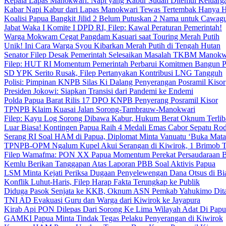
Kepala Lapas Manokwari: Napi yang Kabur Sudah Ditemui Keluarg
Kabar Napi Kabur dari Lapas Manokwari Tewas Tertembak Hanya 
Koalisi Papua Bangkit Jilid 2 Belum Putuskan 2 Nama untuk Cawag
Jabat Waka I Komite I DPD RI, Filep: Kawal Peraturan Pemerintah!
Warga Mokwam Cegat Pangdam Kasuari saat Touring Merah Putih
Unik! Ini Cara Warga Syou Kibarkan Merah Putih di Tengah Hutan
Senator Filep Desak Pemerintah Selesaikan Masalah TKBM Manokw
Filep: HUT RI Momentum Pemerintah Perbarui Komitmen Bangun 
SD YPK Serito Rusak, Filep Pertanyakan Kontribusi LNG Tangguh
Polisi: Pimpinan KNPB Silas Ki Dalang Penyerangan Posramil Kisor
Presiden Jokowi: Siapkan Transisi dari Pandemi ke Endemi
Polda Papua Barat Rilis 17 DPO KNPB Penyerang Posramil Kisor
TPNPB Klaim Kuasai Jalan Sorong-Tambrauw-Manokwari
Filep: Kayu Log Sorong Dibawa Kabur, Hukum Berat Oknum Terlib
Luar Biasa! Kontingen Papua Raih 4 Medali Emas Cabor Sepatu Ro
Serang RI Soal HAM di Papua, Diplomat Minta Vanuatu ‘Buka Mata
TPNPB-OPM Ngalum Kupel Akui Serangan di Kiwirok, 1 Brimob 
Filep Wamafma: PON XX Papua Momentum Perekat Persaudaraan 
Kemlu Berikan Tanggapan Atas Laporan PBB Soal Aktivis Papua
LSM Minta Kejati Periksa Dugaan Penyelewengan Dana Otsus di Bi
Konflik Luhut-Haris, Filep Harap Fakta Terungkap ke Publik
Diduga Pasok Senjata ke KKB, Oknum ASN Pemkab Yahukimo Dit
TNI AD Evakuasi Guru dan Warga dari Kiwirok ke Jayapura
Kirab Api PON Dilepas Dari Sorong Ke Lima Wilayah Adat Di Papu
GAMKI Papua Minta Tindak Tegas Pelaku Penyerangan di Kiwirok