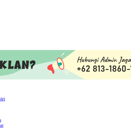
lri
a
ar