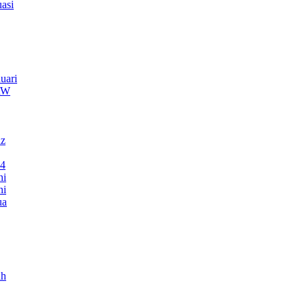
asi
uari
TRW
nz
24
ni
ni
ua
ah