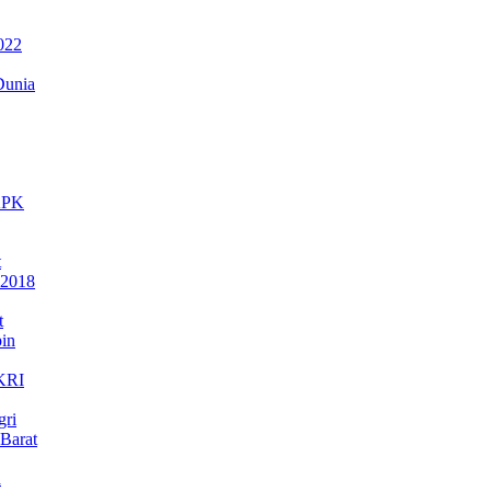
022
Dunia
 KPK
t
 2018
t
in
NKRI
gri
Barat
a