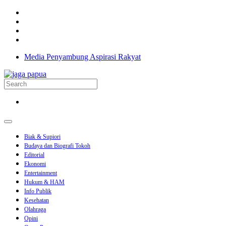
Media Penyambung Aspirasi Rakyat
Biak & Supiori
Budaya dan Biografi Tokoh
Editorial
Ekonomi
Entertainment
Hukum & HAM
Info Publik
Kesehatan
Olahraga
Opini