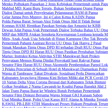
Menko Polhukam Paparkan 2 Jenis Kebijakan Pemerintah untuk Pap
Mahfud MD: Kami Buru Teroris, Bukan Sembarang Orang Papua
Dialog Damai untuk Penyelesaian Pelanggaran HAM di Papua
Gelar Jumpa Pers Muprov, Ini 4 Calon Ketua KADIN Papua
Polda Papua Barat: Seruan Aksi Tolak Otsus Jilid II Tidak Benar
Komnas HAM: Hentikan Pasokan Senjata dan Amunisi ke KBB
Dewan Adat Papua Ajak Pemerintah Dialog Terbuka Bahas UU Otsu
MRP dan MRPB Ajukan Sengketa Kewenangan Lembaga kepada 
Miris, Anak-Anak Usia Sekolah di Hutan Kampung Obo Tak Bersek
Pemerintah Pahami Aspirasi Revisi UU Otsus Tak Hanya 2 Pasal
Simak Masukan Timja Otsus DPD RI terhadap Draft RUU Otsus Pa
Timja Otsus DPD RI Harap RUU Otsus Pastikan Perubahan Substans
Marius: Instruksi Ketua Aktivitas STIH Manokwari Ikuti Prokes
Pernyataan Mensos Risma Dinilai Provokatif bagi Rakyat Papua
Senator Filep Harap RUU Otsus Akomodir Pembentukan Parpol Lok
3 Pelaku Pencurian di Sebuah Hotel di Manokwari Diamankan Polisi
Warga di Tambrauw Takut Divaksin, Sosialisasi Perlu Digencarkan
Kabupaten Jayawijaya Hingga Kini Belum Miliki alat PCR Covid-19
10 Varian Delta Virus Corona Berasal dari Kabupaten Teluk Bintuni
Golkar Serahkan 2 Nama Cawagub ke Koalisi Papua Bangkit Jilid 2
Jalan Trans Papua Barat ke Windesi Butuh Perhatian Pemerintah
Senator Filep Diskusi Bersama Warga Jemaat GKI Kanaan Sabon
Usai Mimika Barat, Polisi Usut Kasus BST Alama & Mimika Tengah
KAWAL PB-LBH STIH Manokwari Proses Hukum Penabrak Terum