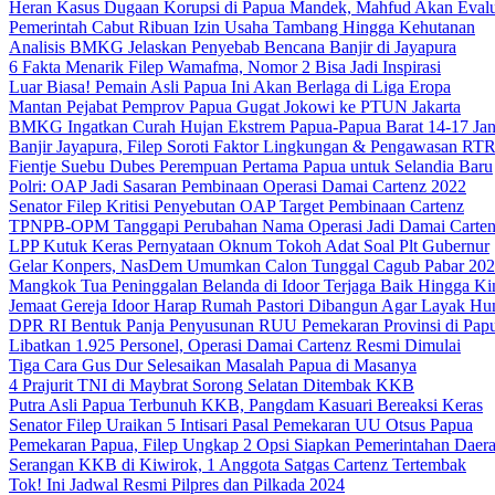
Heran Kasus Dugaan Korupsi di Papua Mandek, Mahfud Akan Evalu
Pemerintah Cabut Ribuan Izin Usaha Tambang Hingga Kehutanan
Analisis BMKG Jelaskan Penyebab Bencana Banjir di Jayapura
6 Fakta Menarik Filep Wamafma, Nomor 2 Bisa Jadi Inspirasi
Luar Biasa! Pemain Asli Papua Ini Akan Berlaga di Liga Eropa
Mantan Pejabat Pemprov Papua Gugat Jokowi ke PTUN Jakarta
BMKG Ingatkan Curah Hujan Ekstrem Papua-Papua Barat 14-17 Jan
Banjir Jayapura, Filep Soroti Faktor Lingkungan & Pengawasan R
Fientje Suebu Dubes Perempuan Pertama Papua untuk Selandia Baru
Polri: OAP Jadi Sasaran Pembinaan Operasi Damai Cartenz 2022
Senator Filep Kritisi Penyebutan OAP Target Pembinaan Cartenz
TPNPB-OPM Tanggapi Perubahan Nama Operasi Jadi Damai Carte
LPP Kutuk Keras Pernyataan Oknum Tokoh Adat Soal Plt Gubernur
Gelar Konpers, NasDem Umumkan Calon Tunggal Cagub Pabar 20
Mangkok Tua Peninggalan Belanda di Idoor Terjaga Baik Hingga Ki
Jemaat Gereja Idoor Harap Rumah Pastori Dibangun Agar Layak Hu
DPR RI Bentuk Panja Penyusunan RUU Pemekaran Provinsi di Pap
Libatkan 1.925 Personel, Operasi Damai Cartenz Resmi Dimulai
Tiga Cara Gus Dur Selesaikan Masalah Papua di Masanya
4 Prajurit TNI di Maybrat Sorong Selatan Ditembak KKB
Putra Asli Papua Terbunuh KKB, Pangdam Kasuari Bereaksi Keras
Senator Filep Uraikan 5 Intisari Pasal Pemekaran UU Otsus Papua
Pemekaran Papua, Filep Ungkap 2 Opsi Siapkan Pemerintahan Daer
Serangan KKB di Kiwirok, 1 Anggota Satgas Cartenz Tertembak
Tok! Ini Jadwal Resmi Pilpres dan Pilkada 2024