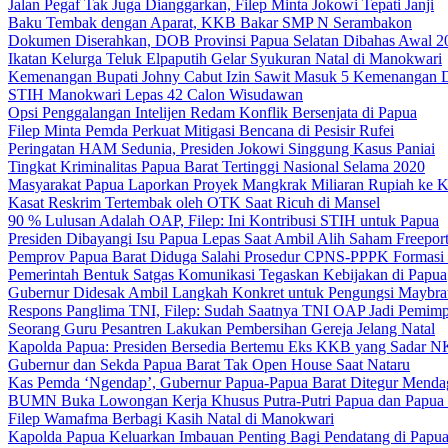
Jalan Pegaf Tak Juga Dianggarkan, Filep Minta Jokowi Tepati Janji
Baku Tembak dengan Aparat, KKB Bakar SMP N Serambakon
Dokumen Diserahkan, DOB Provinsi Papua Selatan Dibahas Awal 2
Ikatan Kelurga Teluk Elpaputih Gelar Syukuran Natal di Manokwari
Kemenangan Bupati Johny Cabut Izin Sawit Masuk 5 Kemenangan 
STIH Manokwari Lepas 42 Calon Wisudawan
Opsi Penggalangan Intelijen Redam Konflik Bersenjata di Papua
Filep Minta Pemda Perkuat Mitigasi Bencana di Pesisir Rufei
Peringatan HAM Sedunia, Presiden Jokowi Singgung Kasus Paniai
Tingkat Kriminalitas Papua Barat Tertinggi Nasional Selama 2020
Masyarakat Papua Laporkan Proyek Mangkrak Miliaran Rupiah ke
Kasat Reskrim Tertembak oleh OTK Saat Ricuh di Mansel
90 % Lulusan Adalah OAP, Filep: Ini Kontribusi STIH untuk Papua
Presiden Dibayangi Isu Papua Lepas Saat Ambil Alih Saham Freepor
Pemprov Papua Barat Diduga Salahi Prosedur CPNS-PPPK Formasi
Pemerintah Bentuk Satgas Komunikasi Tegaskan Kebijakan di Papua
Gubernur Didesak Ambil Langkah Konkret untuk Pengungsi Maybra
Respons Panglima TNI, Filep: Sudah Saatnya TNI OAP Jadi Pemimp
Seorang Guru Pesantren Lakukan Pembersihan Gereja Jelang Natal
Kapolda Papua: Presiden Bersedia Bertemu Eks KKB yang Sadar 
Gubernur dan Sekda Papua Barat Tak Open House Saat Nataru
Kas Pemda ‘Ngendap’, Gubernur Papua-Papua Barat Ditegur Menda
BUMN Buka Lowongan Kerja Khusus Putra-Putri Papua dan Papua 
Filep Wamafma Berbagi Kasih Natal di Manokwari
Kapolda Papua Keluarkan Imbauan Penting Bagi Pendatang di Papu