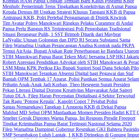
Komnas HAM Papua Ungkap Temuan Baru Kasus Posramil Kisor
Menhub: Pemerintah Terus Tingkatkan Konektivitas di Asmat Papua
Kepala Densus 88 Ungkap Strategi Khusus Tangani KKB di Papua
Antisipasi KKB, Polri Pertebal Pengamanan di Distrik Kiwirok
Tim Avatar Polres Manokwari Ringkus Pelaku Curanmor di Andai
Papua Perlu Bangun RS Terintegrasi Poli Pengobatan Tradisional
Situasi Berangsur Pulih, 1 SST Brimob Ditarik dari Maybrat
LaNyalla: Utusan Golongan dan DPD RI Secara Substansi Sama
Filep Wamafma Uraikan Perancangan Analisa Kontrak pada PKPA
Temui AirAsia, Bupati Ajukan Rute Penerbangan ke Bandara Utaro
STIH Manokwari Papua Barat Teken MoU bersama LSP HKI Jakart
Robert Apresiasi Pendidikan Advokat oleh STIH Manokwari & Perad
LSM Minta KPK Periksa Eks Bupati Supiori Soal Dana Sekolah Pilo
STIH Manokwari Terapkan Absensi Digital bagi Pegawai dan Staf
Bantah OPM Tembak 17 Aparat, Polisi Pastikan Semua Aparat Selam
Prihatin Anak-Anak Jadi Korban, Theo Hesegem Surati Presiden
Pekan Literasi Digital Dorong Kreativitas Masyarakat Adat Saireri
Tutup DLA, Filep Harap Percepatan Digitalisasi 4 Sektor Terwujud
Tak Ragu ‘Potong Kepala’, Kapolri Copot 7 Pejabat Polisi
Satgas Nemangkawi Tangkap 1 Anggota KKB di Dekai Papua
Mahfud MD Sebut OPM Manfaatkan Momen Presiden Hadiri KTT 
Smelter Gresik Diprotes Warga Papua, Ini Respons Presdir Freeport
Tingkat Kriminalitas Papua Barat Tertinggi Nasional Selama 2020
Filep Wamafma Dampingi Gubernur Resmikan GKI Bahtera Pasirido
SMP Serambakon Luluh Lantak, 1 KKB Diringkus di Gunung Impur