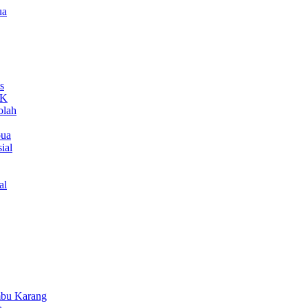
ua
s
MK
olah
pua
ial
al
bu Karang