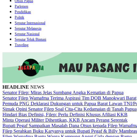
Otsus Papua
Parlemen
Pendidikan
Politik
Seputar Internasional
Seputar Melanesia
Seputar Nasional
Seputar Teluk Bintuni
Traveling
HEADLINE
NEWS
Senator Filep: Miras Jelas Sumbang Angka Kematian di Papua
Senator Filep Wamafma Terima Aspirasi Tim DOB Manokwari Barat
Pemuda PNG Deklarasi Dukungan untuk Papua Barat Lawan TNI/Po
Simak Opini Senator Filep Soal Cita-Cita Kedamaian di Tanah Papua
Hindari Bias Definisi, Filep: Perlu Definisi Khusus Afiliasi KKB
Minta Operasi Militer Dihentikan, KKB Ancam Perang Serentak
Bupati Pegaf Sampaikan Masalah Dana Otsus kepada Filep Wamafm
Filep Serahkan Buku Karyanya untuk Bupati Pegaf & Billy Mambras
Filep Wamafma Bantu Warga Kampung Anggi Gida dengan Bama