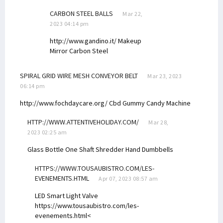
CARBON STEEL BALLS
Mar 22,
2023 04:14 pm
http://www.gandino.it/
Makeup
Mirror
Carbon Steel
SPIRAL GRID WIRE MESH CONVEYOR BELT
Mar 23, 2023
06:14 pm
http://www.fochdaycare.org/
Cbd Gummy Candy Machine
HTTP://WWW.ATTENTIVEHOLIDAY.COM/
Mar 28,
2023 02:25 am
Glass Bottle One Shaft Shredder
Hand Dumbbells
HTTPS://WWW.TOUSAUBISTRO.COM/LES-
EVENEMENTS.HTML
Apr 07, 2023 08:57 am
LED Smart Light
Valve
https://www.tousaubistro.com/les-
evenements.html<