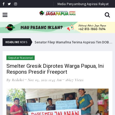
Media Penyambung Aspirasi Rakyat
Senator Filep Wamafma Terima Aspirasi Tim DOB Manokwari Barat
Pemuda PNG Deklarasi Dukungan untuk Papua Barat Lawan TNI/Polri
HEADLINE
NEWS
Seputar Nasional
Smelter Gresik Diprotes Warga Papua, Ini
Respons Presdir Freeport
By Redaksi
Nov 05, 2021 11:45 Am
18627 Views