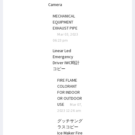
Camera
MECHANICAL
EQUIPMENT
EXHAUST PIPE
Mar 03, 2023
06:23 pm
Linear Led
Emergency
Driver
IWC時計
コピー
FIRE FLAME
COLORANT
FOR INDOOR
OR OUTDOOR
USE
Mar 07,
2023 12:26 am
グッチサング
ラスコピー
Ice Maker
Fire