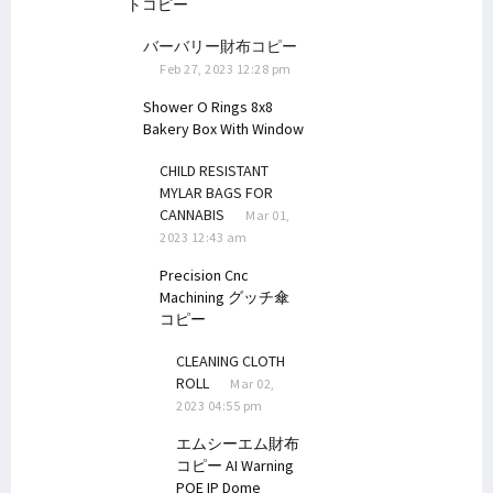
トコピー
バーバリー財布コピー
Feb 27, 2023 12:28 pm
Shower O Rings
8x8
Bakery Box With Window
CHILD RESISTANT
MYLAR BAGS FOR
CANNABIS
Mar 01,
2023 12:43 am
Precision Cnc
Machining
グッチ傘
コピー
CLEANING CLOTH
ROLL
Mar 02,
2023 04:55 pm
エムシーエム財布
コピー
AI Warning
POE IP Dome