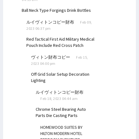
Ball Neck Type Forgings
Drink Bottles
ルイヴィトンコピー財布
Feb 09,
2023 06:37 pm
Red Tactical First Aid Military Medical
Pouch Include Red Cross Patch
ヴィトン財布コピー
Feb 15,
2023 04:00 pm
Off Grid Solar Setup
Decoration
Lighting
ルイヴィトンコピー財布
Feb 18, 2023 04:44 am
Chrome Steel Bearing
Auto
Parts Die Casting Parts
HOMEWOOD SUITES BY
HILTON MODERN HOTEL