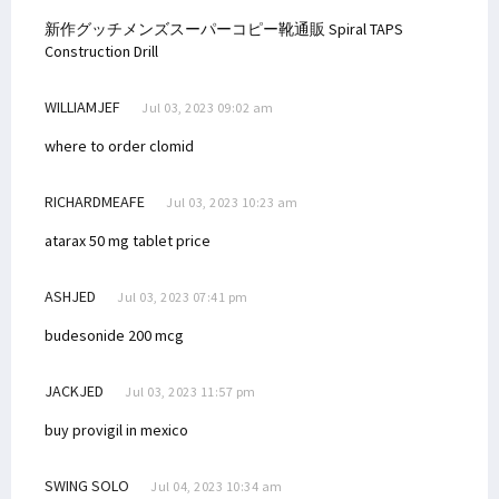
新作グッチメンズスーパーコピー靴通販
Spiral TAPS
Construction Drill
WILLIAMJEF
Jul 03, 2023 09:02 am
where to order clomid
RICHARDMEAFE
Jul 03, 2023 10:23 am
atarax 50 mg tablet price
ASHJED
Jul 03, 2023 07:41 pm
budesonide 200 mcg
JACKJED
Jul 03, 2023 11:57 pm
buy provigil in mexico
SWING SOLO
Jul 04, 2023 10:34 am