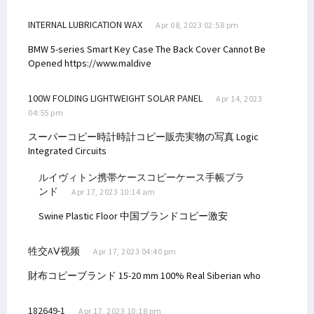
INTERNAL LUBRICATION WAX
Apr 08, 2023 02:58 pm
BMW 5-series Smart Key Case The Back Cover Cannot Be
Opened
https://www.maldive
100W FOLDING LIGHTWEIGHT SOLAR PANEL
Apr 14, 2023
04:55 pm
スーパーコピー時計時計コピー販売実物の写真
Logic
Integrated Circuits
ルイヴィトン携帯ケースコピーケース手帳ブラ
ンド
Apr 17, 2023 10:14 am
Swine Plastic Floor
中国ブランドコピー激安
牲交AⅤ视频
Apr 17, 2023 04:40 pm
財布コピーブランド
15-20 mm 100% Real Siberian who
182649-1
Apr 17, 2023 10:18 pm