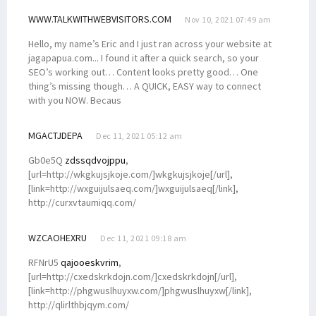
WWW.TALKWITHWEBVISITORS.COM
Nov 10, 2021 07:49 am
Hello, my name’s Eric and I just ran across your website at
jagapapua.com... I found it after a quick search, so your
SEO’s working out… Content looks pretty good… One
thing’s missing though… A QUICK, EASY way to connect
with you NOW. Becaus
MGACTJDEPA
Dec 11, 2021 05:12 am
Gb0e5Q
zdssqdvojppu
,
[url=http://wkgkujsjkoje.com/]wkgkujsjkoje[/url],
[link=http://wxguijulsaeq.com/]wxguijulsaeq[/link],
http://curxvtaumiqq.com/
WZCAOHEXRU
Dec 11, 2021 09:18 am
RFNrU5
qajooeskvrim
,
[url=http://cxedskrkdojn.com/]cxedskrkdojn[/url],
[link=http://phgwuslhuyxw.com/]phgwuslhuyxw[/link],
http://qlirlthbjqym.com/