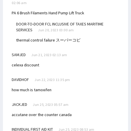
02:06 am
PA 6 Brush Filaments
Hand Pump Lift Truck
DOOR-TO-DOOR FCL INCLUSIVE OF TAXES MARITIME
SERVICES
Jun 20, 2023 03:00 am
thermal control failure
スーパーコピ
SAMJED
Jun 21, 2023 02:13 am
celexa discount
DAVIDHOF
Jun 22, 2023 11:35 pm
how much is tamoxifen
JACKJED
Jun 25, 2023 05:57 am
accutane over the counter canada
INDIVIDUAL FIRST AID KIT
Jun 25, 2023 08:53 am