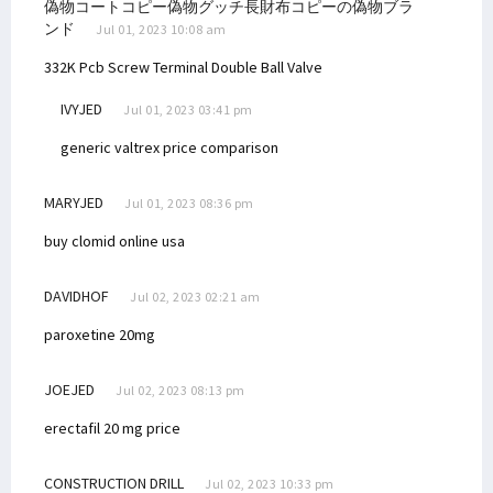
偽物コートコピー偽物グッチ長財布コピーの偽物ブラ
ンド
Jul 01, 2023 10:08 am
332K Pcb Screw Terminal
Double Ball Valve
IVYJED
Jul 01, 2023 03:41 pm
generic valtrex price comparison
MARYJED
Jul 01, 2023 08:36 pm
buy clomid online usa
DAVIDHOF
Jul 02, 2023 02:21 am
paroxetine 20mg
JOEJED
Jul 02, 2023 08:13 pm
erectafil 20 mg price
CONSTRUCTION DRILL
Jul 02, 2023 10:33 pm