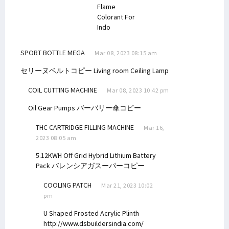
Flame
Colorant For
Indo
SPORT BOTTLE MEGA
Mar 08, 2023 08:15 am
セリーヌベルトコピー
Living room Ceiling Lamp
COIL CUTTING MACHINE
Mar 08, 2023 10:42 pm
Oil Gear Pumps
バーバリー傘コピー
THC CARTRIDGE FILLING MACHINE
Mar 16,
2023 08:05 am
5.12KWH Off Grid Hybrid Lithium Battery
Pack
バレンシアガスーパーコピー
COOLING PATCH
Mar 21, 2023 10:02
pm
U Shaped Frosted Acrylic Plinth
http://www.dsbuildersindia.com/