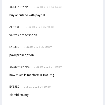
JOSEPHSKYPE
Jun 30, 2023 04:34 am
buy accutane with paypal
ALANJED
Jun 30, 2023 06:20 am
valtrex prescription
EYEJED
Jun 30, 2023 05:00 pm
paxil prescription
JOSEPHSKYPE
Jun 30, 2023 07:29 pm
how much is metformin 1000 mg
EYEJED
Jul 01, 2023 04:59 am
clomid 200mg