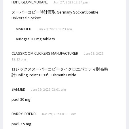
HDPE GEOMEMBRANE
Jun 27, 2023 12:34 pm
スーパーコピー時計買取
Germany Socket Double
Universal Socket
MARYJED
Jun 28, 2023 08:23 am
aurogra 100mg tablets
CLASSROOM CLICKERS MANUFACTURER
Jun 28, 2023
12:13 pm
ロレックススーパーコピータイクロエパラティ財布時
計
Boiling Point 1890°C Bismuth Oxide
SAMJED
Jun 29, 2023 02:01 am
paxil 30 mg
DARRYLDREND
Jun 29, 2023 08:50 am
paxil 2.5 mg