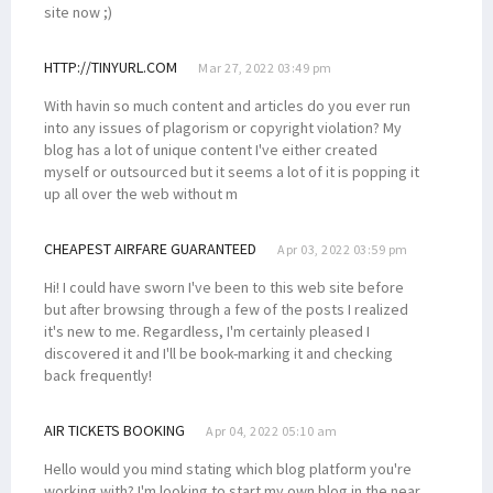
site now ;)
HTTP://TINYURL.COM
Mar 27, 2022 03:49 pm
With havin so much content and articles do you ever run
into any issues of plagorism or copyright violation? My
blog has a lot of unique content I've either created
myself or outsourced but it seems a lot of it is popping it
up all over the web without m
CHEAPEST AIRFARE GUARANTEED
Apr 03, 2022 03:59 pm
Hi! I could have sworn I've been to this web site before
but after browsing through a few of the posts I realized
it's new to me. Regardless, I'm certainly pleased I
discovered it and I'll be book-marking it and checking
back frequently!
AIR TICKETS BOOKING
Apr 04, 2022 05:10 am
Hello would you mind stating which blog platform you're
working with? I'm looking to start my own blog in the near