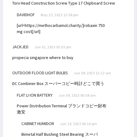
Torx Head Construction Screw Type 17 Chipboard Screw
DAVIDHOF
May 25, 2023 12:58 pm
[url=https://methocarbamol.charity/]robaxin 750
mg cost[/url]
JACKJED
Jun 01, 2023 03:03 pm
propecia singapore where to buy
OUTDOOR FLOOD LIGHT BULBS
Jun 08, 2023 12:12 am
DC Combiner Box
スーパーコピー時計どこで買う
FLAT LI ION BATTERY
Jun 09, 2023 06:58 am
Power Distribution Terminal
ブランドコピー財布
激安
CABINET HUMIDOR
Jun 10, 2023 04:16 pm
Bimetal Half Bushing Steel Bearing
スーパ