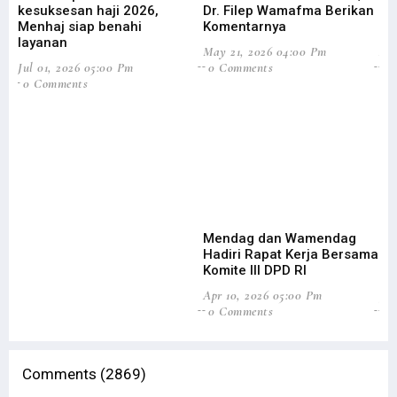
kesuksesan haji 2026,
Dr. Filep Wamafma Berikan
Pe
Menhaj siap benahi
Komentarnya
Da
layanan
May 21, 2026 04:00 Pm
Apr
Jul 01, 2026 05:00 Pm
0 Comments
0
0 Comments
Mendag dan Wamendag
Do
Hadiri Rapat Kerja Bersama
Pa
Komite III DPD RI
Ek
Apr 10, 2026 05:00 Pm
Jan
0 Comments
0
Comments (2869)