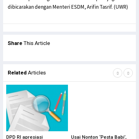
dibicarakan dengan Menteri ESDM, Arifin Tasrif. (UWR)
Share
This Article
Related
Articles
DPD RI apresiasi
Usai Nonton ‘Pesta Babi’,
DP