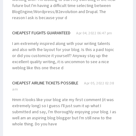
future but I'm having a difficult time selecting between
BlogEngine/Wordpress/B2evolution and Drupal. The
reason I ask is because your d
CHEAPEST FLIGHTS GUARANTEED
Apr 04, 2022 06:47 pm
I am extremely inspired along with your writing talents
and also with the layout for your blog. Is this a paid topic
or did you customize it yourself? Anyway stay up the
excellent quality writing, it is uncommon to see a nice
weblog like this one these d
CHEAPEST AIRLINE TICKETS POSSIBLE
Apr 05, 2022 02:38
am
Hmm it looks like your blog ate my first comment (it was
extremely long) so I guess I'll just sum it up what I
submitted and say, I'm thoroughly enjoying your blog. I as
well am an aspiring blog blogger but I'm still new to the
whole thing. Do you have