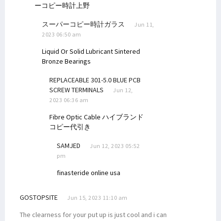
ーコピー時計上野
スーパーコピー時計ガラス
Jun 11,
2023 06:50 am
Liquid Or Solid Lubricant Sintered
Bronze Bearings
REPLACEABLE 301-5.0 BLUE PCB
SCREW TERMINALS
Jun 12,
2023 06:36 am
Fibre Optic Cable
ハイブランド
コピー代引き
SAMJED
Jun 12, 2023 05:52
pm
finasteride online usa
GOSTOPSITE
Jun 15, 2023 11:10 am
The clearness for your put up is just cool and i can