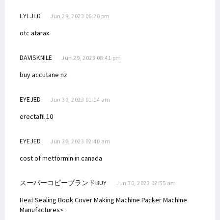
EYEJED
Jun 29, 2023 06:20 pm
otc atarax
DAVISKNILE
Jun 29, 2023 08:41 pm
buy accutane nz
EYEJED
Jun 30, 2023 01:14 am
erectafil 10
EYEJED
Jun 30, 2023 02:40 am
cost of metformin in canada
スーパーコピーブランドBUY
Jun 30, 2023 02:55 am
Heat Sealing Book Cover Making Machine
Packer Machine
Manufactures<