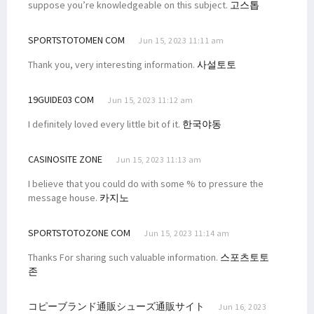
suppose you’re knowledgeable on this subject.
고스톱
SPORTSTOTOMEN COM
Jun 15, 2023 11:11 am
Thank you, very interesting information.
사설토토
19GUIDE03 COM
Jun 15, 2023 11:12 am
I definitely loved every little bit of it.
한국야동
CASINOSITE ZONE
Jun 15, 2023 11:13 am
I believe that you could do with some % to pressure the
message house.
카지노
SPORTSTOTOZONE COM
Jun 15, 2023 11:14 am
Thanks For sharing such valuable information.
스포츠토토
존
コピーブランド通販シューズ通販サイト
Jun 16, 2023