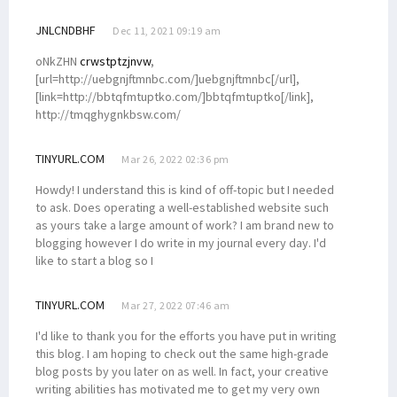
JNLCNDBHF
Dec 11, 2021 09:19 am
oNkZHN
crwstptzjnvw
,
[url=http://uebgnjftmnbc.com/]uebgnjftmnbc[/url],
[link=http://bbtqfmtuptko.com/]bbtqfmtuptko[/link],
http://tmqghygnkbsw.com/
TINYURL.COM
Mar 26, 2022 02:36 pm
Howdy! I understand this is kind of off-topic but I needed
to ask. Does operating a well-established website such
as yours take a large amount of work? I am brand new to
blogging however I do write in my journal every day. I'd
like to start a blog so I
TINYURL.COM
Mar 27, 2022 07:46 am
I'd like to thank you for the efforts you have put in writing
this blog. I am hoping to check out the same high-grade
blog posts by you later on as well. In fact, your creative
writing abilities has motivated me to get my very own