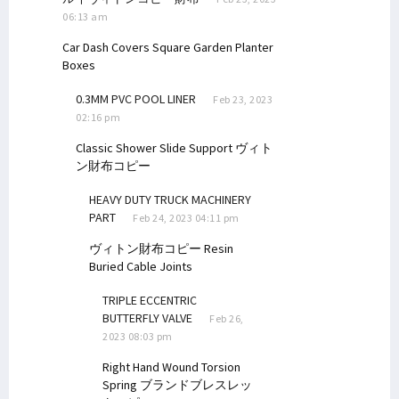
06:13 am
Car Dash Covers
Square Garden Planter
Boxes
0.3MM PVC POOL LINER
Feb 23, 2023
02:16 pm
Classic Shower Slide Support
ヴィト
ン財布コピー
HEAVY DUTY TRUCK MACHINERY
PART
Feb 24, 2023 04:11 pm
ヴィトン財布コピー
Resin
Buried Cable Joints
TRIPLE ECCENTRIC
BUTTERFLY VALVE
Feb 26,
2023 08:03 pm
Right Hand Wound Torsion
Spring
ブランドブレスレッ