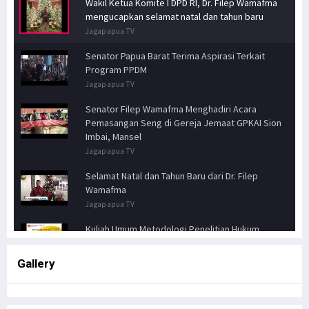
Wakil Ketua Komite I DPD RI, Dr. Filep Wamafma
mengucapkan selamat natal dan tahun baru
Jagapapua TV
Senator Papua Barat Terima Aspirasi Terkait
Program PPDM
Jagapapua TV
Senator Filep Wamafma Menghadiri Acara
Pemasangan Seng di Gereja Jemaat GPKAI Sion
Imbai, Mansel
Jagapapua TV
Selamat Natal dan Tahun Baru dari Dr. Filep
Wamafma
Jagapapua TV
Kuliah Umum Metodologi Penelitian Hukum
Jagapapua TV
Gallery
Senator FILEP WAMAFMA & Kepala Kanwil BPN
PAPUA BARAT, Bahas Aspirasi Masyarakat Adat
Distrik Masn