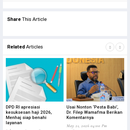
Share
This Article
Related
Articles
DPD RI apresiasi
Usai Nonton ‘Pesta Babi’,
DP
kesuksesan haji 2026,
Dr. Filep Wamafma Berikan
Pe
Menhaj siap benahi
Komentarnya
Da
layanan
May 21, 2026 04:00 Pm
Apr