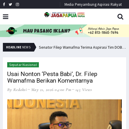
Media Penyambung Aspirasi Rakyat
Senator Filep: Miras Jelas Sumbang Angka Kematian di Papua
Senator Filep Wamafma Terima Aspirasi Tim DOB Manokwari Barat
HEADLINE
NEWS
Seputar Nasional
Usai Nonton ‘Pesta Babi’, Dr. Filep
Wamafma Berikan Komentarnya
By Redaksi
May 21, 2026 04:00 Pm
145 Views