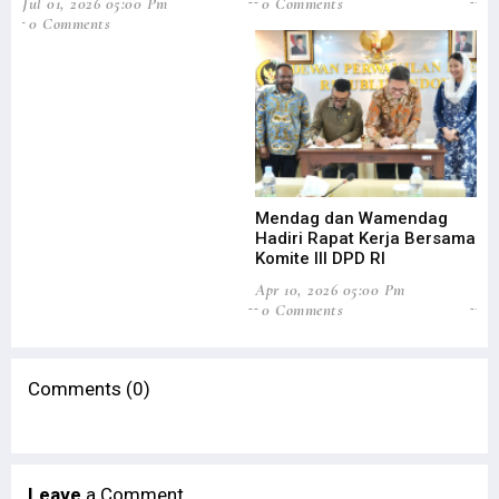
Jul 01, 2026 05:00 Pm
0 Comments
0
0 Comments
Mendag dan Wamendag
Do
Hadiri Rapat Kerja Bersama
Pa
Komite III DPD RI
Ek
Apr 10, 2026 05:00 Pm
Jan
0 Comments
0
Comments (0)
Leave
a Comment