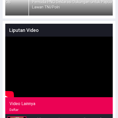
Pemuda PNG Deklarasi Dukungan untuk Papua Barat
S
Lawan TNI/Polri
Liputan Video
Video Lainnya
Daftar