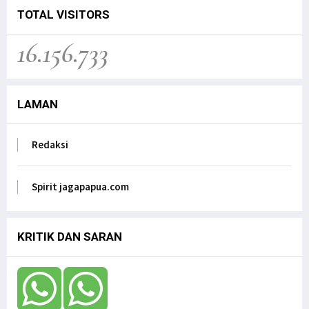
Jagapapua TV
TOTAL VISITORS
Kunjungan Kerja Anggota DPD RI, Filep
16.156.733
Wamafma, ke Manokwari Selatan, Fokus pada
Sarana Pendidikan.
Jagapapua TV
LAMAN
Dr. Filep Wamafma; Perlu Evaluasi Total
Kebijakan tentang Otonomi Khusus di Papua.
Jagapapua TV
Redaksi
Anak Papua Perlu Mendapat Pehatian Untuk Jadi
ASN, Ungkap DR. Filep Wamafma pada Mendagri
di DPD RI
Spirit jagapapua.com
Jagapapua TV
KRITIK DAN SARAN