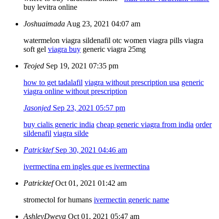
buy levitra online
Joshuaimada
Aug 23, 2021 04:07 am
watermelon viagra
sildenafil otc
women viagra pills viagra
soft gel
viagra buy
generic viagra 25mg
Teojed
Sep 19, 2021 07:35 pm
how to get tadalafil
viagra without prescription usa
generic
viagra online without prescription
Jasonjed
Sep 23, 2021 05:57 pm
buy cialis generic india
cheap generic viagra from india
order
sildenafil
viagra silde
Patricktef
Sep 30, 2021 04:46 am
ivermectina em ingles
que es ivermectina
Patricktef
Oct 01, 2021 01:42 am
stromectol for humans
ivermectin generic name
AshleyDweva
Oct 01, 2021 05:47 am