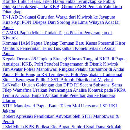
Konflik Luhut-Haris, Filep Harap Fakta Terungkap ke Publik
Diduga Pasok Senjata ke KKB, Oknum ASN Pemkab Yahukimo
Ditangkap
TNI AD Evakuasi Guru dan Warga dari Kiwirok ke Jayapura
Kirab Api PON Dilepas Dari Sorong Ke Lima Wilayah Adat Di
Papua
GAMKI Papua Minta Tindak Tegas Pelaku Penyerangan di
Kiwirok
Komnas HAM Papua Ungkap Temuan Baru Kasus Posramil Kisor
Menhub: Pemerintah Terus Tingkatkan Konektivitas di Asmat
Papua
Kepala Densus 88 Ungkap Strategi Khusus Tangani KKB di Papua
Antisipasi KKB, Polri Pertebal Pengamanan di Distrik Kiwirok
Tim Avatar Polres Manokwari Ringkus Pelaku Curanmor di Andai
Papua Perlu Bangun RS Terintegrasi Poli Pengobatan Tradisional
Situasi Berangsur Pulih, 1 SST Brimob Ditarik dari Maybrat
LaNyalla: Utusan Golongan dan DPD RI Secara Substansi Sama
Filep Wamafma Uraikan Perancangan Analisa Kontrak pada PKPA
Temui AirAsia, Bupati Ajukan Rute Penerbangan ke Bandara
Utarom
STIH Manokwari Papua Barat Teken MoU bersama LSP HKI
Jakarta
Robert Apresiasi Pendidikan Advokat oleh STIH Manokwari &
Peradi
LSM Minta KPK Periksa Eks Bupati Supiori Soal Dana Sekolah