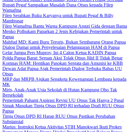
Bupati Pegaf Sampaikan Masalah Dana Otsus kepada Filep
Wamafma
Filep Serahkan Buku Karyanya untuk Bupati Pegaf & Billy
Mambrasar
Filep Wamafma Bantu Warga Kampung Anggi Gida dengan Bama
Menko Polhukam Paparkan 2 Jenis Kebijakan Pemerintah untuk
Papua
Mahfud MD: Kami Buru Teroris, Bukan Sembarang Orang Papua
Dialog Damai untuk Penyelesaian Pelanggaran HAM di Papua
Gelar Jumpa Pers Muprov, Ini 4 Calon Ketua KADIN Papua
Polda Papua Barat: Seruan Aksi Tolak Otsus Jilid II Tidak Benar
Komnas HAM: Hentikan Pasokan Senjata dan Amunisi ke KBB
Dewan Adat Papua Ajak Pemerintah Dialog Terbuka Bahas UU
Otsus
MRP dan MRPB Ajukan Sengketa Kewenangan Lembaga kepada
MK
Miris, Anak-Anak Usia Sekolah di Hutan Kampung Obo Tak
Bersekolah
Pemerintah Pahami Aspirasi Revisi UU Otsus Tak Hanya 2 Pasal
Simak Masukan Timja Otsus DPD RI terhadap Draft RUU Otsus
Papua
Timja Otsus DPD RI Harap RUU Otsus Pastikan Perubahan
Substansial
Marius: Instruksi Ketua Aktivitas STIH Manokwari Ikuti Prokes