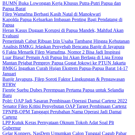
BUMN Buka Lowongan Kerja Khusus Putra-Putri Papua dan
Papua Barat
Filep Wamafma Berbagi Kasih Natal di Manokwari
Kapolda Papua Keluarkan Imbauan Penting Bagi Pendatang di
Papua
Heran Kasus Dugaan Korupsi di Papua Mandek, Mahfud Akan
Evaluasi
Pemerintah Cabut Ribuan Izin Usaha Tambang Hingga Kehutanan
Analisis BMKG Jelaskan Penyebab Bencana Banjir di Jayapura
6 Fakta Menarik Filep Wamafma, Nomor 2 Bisa Jadi Inspirasi
Luar Biasa! Pemain Asli Papua Ini Akan Berlaga di Liga Eropa
Mantan Pejabat Pemprov Papua Gugat Jokowi ke PTUN Jakarta
BMKG Ingatkan Curah Hujan Ekstrem Papua-Papua Barat 14-17
Januari
Banjir Jayapura, Filep Soroti Faktor Lingkungan & Pengawasan
RTRW
Fientje Suebu Dubes Perempuan Pertama Papua untuk Selandia
Baru
Polri: OAP Jadi Sasaran Pembinaan Operasi Damai Cartenz 2022
Senator Filep Kritisi Penyebutan OAP Target Pembinaan Cartenz
TPNPB-OPM Tanggapi Perubahan Nama Operasi Jadi Damai
Cartenz
LPP Kutuk Keras Pernyataan Oknum Tokoh Adat Soal Plt
Gubernur
Gelar Konpers, NasDem Umumkan Calon Tunggal Cagub Pabar