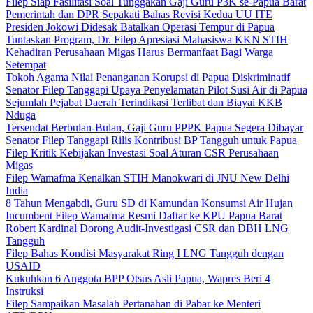
Filep Siap Fasilitasi Soal Tunggakan Gaji Guru P3K se-Papua Barat
Pemerintah dan DPR Sepakati Bahas Revisi Kedua UU ITE
Presiden Jokowi Didesak Batalkan Operasi Tempur di Papua
Tuntaskan Program, Dr. Filep Apresiasi Mahasiswa KKN STIH
Kehadiran Perusahaan Migas Harus Bermanfaat Bagi Warga
Setempat
Tokoh Agama Nilai Penanganan Korupsi di Papua Diskriminatif
Senator Filep Tanggapi Upaya Penyelamatan Pilot Susi Air di Papua
Sejumlah Pejabat Daerah Terindikasi Terlibat dan Biayai KKB
Nduga
Tersendat Berbulan-Bulan, Gaji Guru PPPK Papua Segera Dibayar
Senator Filep Tanggapi Rilis Kontribusi BP Tangguh untuk Papua
Filep Kritik Kebijakan Investasi Soal Aturan CSR Perusahaan
Migas
Filep Wamafma Kenalkan STIH Manokwari di JNU New Delhi
India
8 Tahun Mengabdi, Guru SD di Kamundan Konsumsi Air Hujan
Incumbent Filep Wamafma Resmi Daftar ke KPU Papua Barat
Robert Kardinal Dorong Audit-Investigasi CSR dan DBH LNG
Tangguh
Filep Bahas Kondisi Masyarakat Ring I LNG Tangguh dengan
USAID
Kukuhkan 6 Anggota BPP Otsus Asli Papua, Wapres Beri 4
Instruksi
Filep Sampaikan Masalah Pertanahan di Pabar ke Menteri