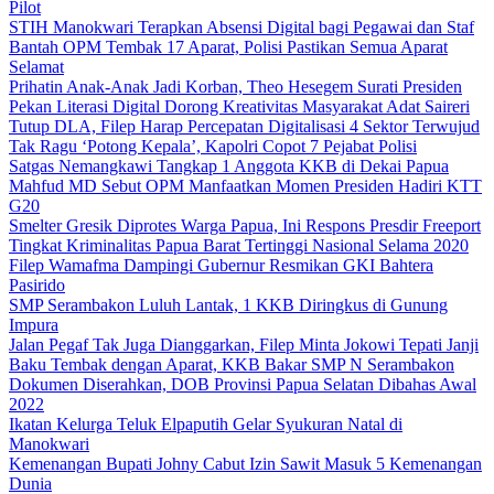
Pilot
STIH Manokwari Terapkan Absensi Digital bagi Pegawai dan Staf
Bantah OPM Tembak 17 Aparat, Polisi Pastikan Semua Aparat
Selamat
Prihatin Anak-Anak Jadi Korban, Theo Hesegem Surati Presiden
Pekan Literasi Digital Dorong Kreativitas Masyarakat Adat Saireri
Tutup DLA, Filep Harap Percepatan Digitalisasi 4 Sektor Terwujud
Tak Ragu ‘Potong Kepala’, Kapolri Copot 7 Pejabat Polisi
Satgas Nemangkawi Tangkap 1 Anggota KKB di Dekai Papua
Mahfud MD Sebut OPM Manfaatkan Momen Presiden Hadiri KTT
G20
Smelter Gresik Diprotes Warga Papua, Ini Respons Presdir Freeport
Tingkat Kriminalitas Papua Barat Tertinggi Nasional Selama 2020
Filep Wamafma Dampingi Gubernur Resmikan GKI Bahtera
Pasirido
SMP Serambakon Luluh Lantak, 1 KKB Diringkus di Gunung
Impura
Jalan Pegaf Tak Juga Dianggarkan, Filep Minta Jokowi Tepati Janji
Baku Tembak dengan Aparat, KKB Bakar SMP N Serambakon
Dokumen Diserahkan, DOB Provinsi Papua Selatan Dibahas Awal
2022
Ikatan Kelurga Teluk Elpaputih Gelar Syukuran Natal di
Manokwari
Kemenangan Bupati Johny Cabut Izin Sawit Masuk 5 Kemenangan
Dunia