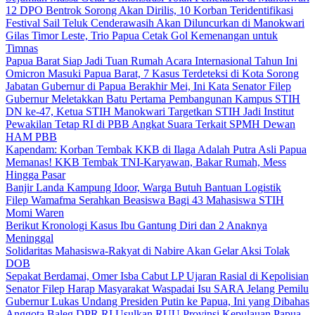
12 DPO Bentrok Sorong Akan Dirilis, 10 Korban Teridentifikasi
Festival Sail Teluk Cenderawasih Akan Diluncurkan di Manokwari
Gilas Timor Leste, Trio Papua Cetak Gol Kemenangan untuk
Timnas
Papua Barat Siap Jadi Tuan Rumah Acara Internasional Tahun Ini
Omicron Masuki Papua Barat, 7 Kasus Terdeteksi di Kota Sorong
Jabatan Gubernur di Papua Berakhir Mei, Ini Kata Senator Filep
Gubernur Meletakkan Batu Pertama Pembangunan Kampus STIH
DN ke-47, Ketua STIH Manokwari Targetkan STIH Jadi Institut
Pewakilan Tetap RI di PBB Angkat Suara Terkait SPMH Dewan
HAM PBB
Kapendam: Korban Tembak KKB di Ilaga Adalah Putra Asli Papua
Memanas! KKB Tembak TNI-Karyawan, Bakar Rumah, Mess
Hingga Pasar
Banjir Landa Kampung Idoor, Warga Butuh Bantuan Logistik
Filep Wamafma Serahkan Beasiswa Bagi 43 Mahasiswa STIH
Momi Waren
Berikut Kronologi Kasus Ibu Gantung Diri dan 2 Anaknya
Meninggal
Solidaritas Mahasiswa-Rakyat di Nabire Akan Gelar Aksi Tolak
DOB
Sepakat Berdamai, Omer Isba Cabut LP Ujaran Rasial di Kepolisian
Senator Filep Harap Masyarakat Waspadai Isu SARA Jelang Pemilu
Gubernur Lukas Undang Presiden Putin ke Papua, Ini yang Dibahas
Anggota Baleg DPR RI Usulkan RUU Provinsi Kepulauan Papua