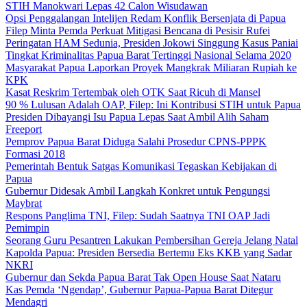
STIH Manokwari Lepas 42 Calon Wisudawan
Opsi Penggalangan Intelijen Redam Konflik Bersenjata di Papua
Filep Minta Pemda Perkuat Mitigasi Bencana di Pesisir Rufei
Peringatan HAM Sedunia, Presiden Jokowi Singgung Kasus Paniai
Tingkat Kriminalitas Papua Barat Tertinggi Nasional Selama 2020
Masyarakat Papua Laporkan Proyek Mangkrak Miliaran Rupiah ke
KPK
Kasat Reskrim Tertembak oleh OTK Saat Ricuh di Mansel
90 % Lulusan Adalah OAP, Filep: Ini Kontribusi STIH untuk Papua
Presiden Dibayangi Isu Papua Lepas Saat Ambil Alih Saham
Freeport
Pemprov Papua Barat Diduga Salahi Prosedur CPNS-PPPK
Formasi 2018
Pemerintah Bentuk Satgas Komunikasi Tegaskan Kebijakan di
Papua
Gubernur Didesak Ambil Langkah Konkret untuk Pengungsi
Maybrat
Respons Panglima TNI, Filep: Sudah Saatnya TNI OAP Jadi
Pemimpin
Seorang Guru Pesantren Lakukan Pembersihan Gereja Jelang Natal
Kapolda Papua: Presiden Bersedia Bertemu Eks KKB yang Sadar
NKRI
Gubernur dan Sekda Papua Barat Tak Open House Saat Nataru
Kas Pemda ‘Ngendap’, Gubernur Papua-Papua Barat Ditegur
Mendagri