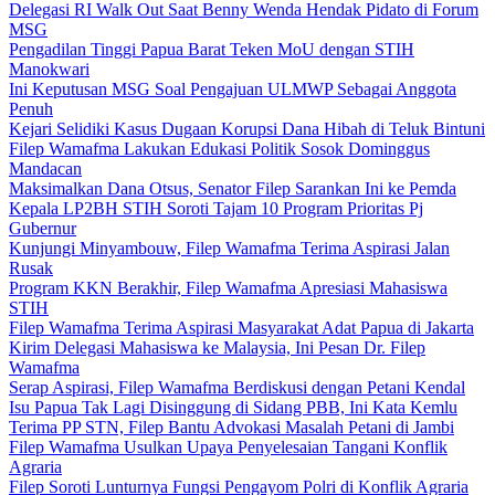
Delegasi RI Walk Out Saat Benny Wenda Hendak Pidato di Forum
MSG
Pengadilan Tinggi Papua Barat Teken MoU dengan STIH
Manokwari
Ini Keputusan MSG Soal Pengajuan ULMWP Sebagai Anggota
Penuh
Kejari Selidiki Kasus Dugaan Korupsi Dana Hibah di Teluk Bintuni
Filep Wamafma Lakukan Edukasi Politik Sosok Dominggus
Mandacan
Maksimalkan Dana Otsus, Senator Filep Sarankan Ini ke Pemda
Kepala LP2BH STIH Soroti Tajam 10 Program Prioritas Pj
Gubernur
Kunjungi Minyambouw, Filep Wamafma Terima Aspirasi Jalan
Rusak
Program KKN Berakhir, Filep Wamafma Apresiasi Mahasiswa
STIH
Filep Wamafma Terima Aspirasi Masyarakat Adat Papua di Jakarta
Kirim Delegasi Mahasiswa ke Malaysia, Ini Pesan Dr. Filep
Wamafma
Serap Aspirasi, Filep Wamafma Berdiskusi dengan Petani Kendal
Isu Papua Tak Lagi Disinggung di Sidang PBB, Ini Kata Kemlu
Terima PP STN, Filep Bantu Advokasi Masalah Petani di Jambi
Filep Wamafma Usulkan Upaya Penyelesaian Tangani Konflik
Agraria
Filep Soroti Lunturnya Fungsi Pengayom Polri di Konflik Agraria