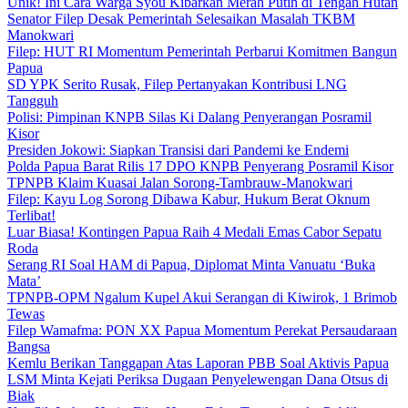
Unik! Ini Cara Warga Syou Kibarkan Merah Putih di Tengah Hutan
Senator Filep Desak Pemerintah Selesaikan Masalah TKBM
Manokwari
Filep: HUT RI Momentum Pemerintah Perbarui Komitmen Bangun
Papua
SD YPK Serito Rusak, Filep Pertanyakan Kontribusi LNG
Tangguh
Polisi: Pimpinan KNPB Silas Ki Dalang Penyerangan Posramil
Kisor
Presiden Jokowi: Siapkan Transisi dari Pandemi ke Endemi
Polda Papua Barat Rilis 17 DPO KNPB Penyerang Posramil Kisor
TPNPB Klaim Kuasai Jalan Sorong-Tambrauw-Manokwari
Filep: Kayu Log Sorong Dibawa Kabur, Hukum Berat Oknum
Terlibat!
Luar Biasa! Kontingen Papua Raih 4 Medali Emas Cabor Sepatu
Roda
Serang RI Soal HAM di Papua, Diplomat Minta Vanuatu ‘Buka
Mata’
TPNPB-OPM Ngalum Kupel Akui Serangan di Kiwirok, 1 Brimob
Tewas
Filep Wamafma: PON XX Papua Momentum Perekat Persaudaraan
Bangsa
Kemlu Berikan Tanggapan Atas Laporan PBB Soal Aktivis Papua
LSM Minta Kejati Periksa Dugaan Penyelewengan Dana Otsus di
Biak