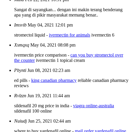
Sangat di sayangkan... dengan ini makin terang benderang
apa yang di pikir masyarakat memang benar..
Imsvib
May 04, 2021 12:01 pm
stromectol liquid -
ivermectin for animals
ivermectin 6
Xsmqxq
May 04, 2021 08:08 pm
ivermectin price comparison -
can you buy stromectol over
the counter
ivermectin 1 topical cream
Pbynti
Jun 08, 2021 02:23 am
ed pills -
king canadian pharmacy
reliable canadian pharmacy
reviews
Rvlzzn
Jun 19, 2021 11:44 am
sildenafil 20 mg price in india -
viagra online-australia
sildenafil 100 online
Nuiudj
Jun 25, 2021 02:44 am
where to buy vardenafil online -
mail order vardenafil online