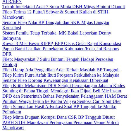
ATR/BPN
Tokoh Intelektual Adat 7 Suku Minta DBH Migas Bintuni Diaudit
Filep Terima 12 Putra/i Sebyar & Sumuri Kuliah di STIH
Manokwari
Senator Filep Nilai BP Tangguh dan SKK Migas Langgar
Konstitusi
Sistem Pemilu Tetap Terbuka, MK Bakal Laporkan Denny
Indrayana
Kawal 3 Misi Besar RIPPP, BPP Otsus Gelar Rapat Konsolidasi
Papua Barat Usulkan Pemekaran Kabupaten/Kota, Ini Respons
DPR
Filep: Masyarakat 7 Suku Bintuni Tengah Hadapi Persoalan
Ekologi
Filep Harap Ada Pengadilan Adat Terkait Masalah BP Tangguh
Filep Kirim Putra Arfak Ikuti Program Perkuliahan ke Malaysia
Senator Filep Dorong Kewenangan Kejaksaan Diperkuat
Filep Kritik Mekanisme DPR Setujui Perpanjangan Jabatan Kades
Stunting di Papua Tinggi, Mendagri: Ikan Dijual Beli Mie Instan
DPD dan Pemerintah Bahas Penyelesaian Pelanggaran HAM Berat
Puluhan Warga Terjun ke Pantai Wijaya Sentosa Cari Siput Uter
Filep Sampaikan Hasil Advokasi Soal BP Tangguh ke Menko
Polhukam
Filep Minta Dugaan Korupsi Dana CSR BP Tangguh Diusut
P2BH STIH Manokwari Pertanyakan Penamaan Venue Voli di
Manokwari