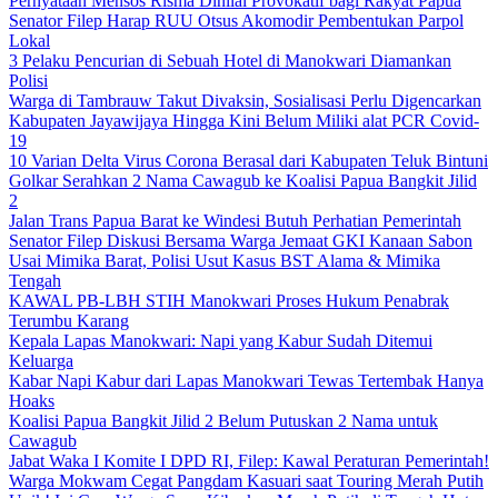
Pernyataan Mensos Risma Dinilai Provokatif bagi Rakyat Papua
Senator Filep Harap RUU Otsus Akomodir Pembentukan Parpol
Lokal
3 Pelaku Pencurian di Sebuah Hotel di Manokwari Diamankan
Polisi
Warga di Tambrauw Takut Divaksin, Sosialisasi Perlu Digencarkan
Kabupaten Jayawijaya Hingga Kini Belum Miliki alat PCR Covid-
19
10 Varian Delta Virus Corona Berasal dari Kabupaten Teluk Bintuni
Golkar Serahkan 2 Nama Cawagub ke Koalisi Papua Bangkit Jilid
2
Jalan Trans Papua Barat ke Windesi Butuh Perhatian Pemerintah
Senator Filep Diskusi Bersama Warga Jemaat GKI Kanaan Sabon
Usai Mimika Barat, Polisi Usut Kasus BST Alama & Mimika
Tengah
KAWAL PB-LBH STIH Manokwari Proses Hukum Penabrak
Terumbu Karang
Kepala Lapas Manokwari: Napi yang Kabur Sudah Ditemui
Keluarga
Kabar Napi Kabur dari Lapas Manokwari Tewas Tertembak Hanya
Hoaks
Koalisi Papua Bangkit Jilid 2 Belum Putuskan 2 Nama untuk
Cawagub
Jabat Waka I Komite I DPD RI, Filep: Kawal Peraturan Pemerintah!
Warga Mokwam Cegat Pangdam Kasuari saat Touring Merah Putih