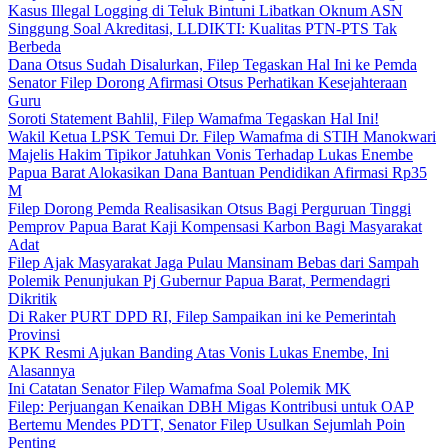
Kasus Illegal Logging di Teluk Bintuni Libatkan Oknum ASN
Singgung Soal Akreditasi, LLDIKTI: Kualitas PTN-PTS Tak
Berbeda
Dana Otsus Sudah Disalurkan, Filep Tegaskan Hal Ini ke Pemda
Senator Filep Dorong Afirmasi Otsus Perhatikan Kesejahteraan
Guru
Soroti Statement Bahlil, Filep Wamafma Tegaskan Hal Ini!
Wakil Ketua LPSK Temui Dr. Filep Wamafma di STIH Manokwari
Majelis Hakim Tipikor Jatuhkan Vonis Terhadap Lukas Enembe
Papua Barat Alokasikan Dana Bantuan Pendidikan Afirmasi Rp35
M
Filep Dorong Pemda Realisasikan Otsus Bagi Perguruan Tinggi
Pemprov Papua Barat Kaji Kompensasi Karbon Bagi Masyarakat
Adat
Filep Ajak Masyarakat Jaga Pulau Mansinam Bebas dari Sampah
Polemik Penunjukan Pj Gubernur Papua Barat, Permendagri
Dikritik
Di Raker PURT DPD RI, Filep Sampaikan ini ke Pemerintah
Provinsi
KPK Resmi Ajukan Banding Atas Vonis Lukas Enembe, Ini
Alasannya
Ini Catatan Senator Filep Wamafma Soal Polemik MK
Filep: Perjuangan Kenaikan DBH Migas Kontribusi untuk OAP
Bertemu Mendes PDTT, Senator Filep Usulkan Sejumlah Poin
Penting