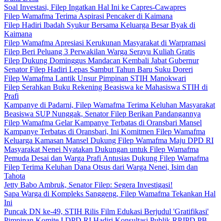
Soal Investasi, Filep Ingatkan Hal Ini ke Capres-Cawapres
Filep Wamafma Terima Aspirasi Pencaker di Kaimana
Filep Hadiri Ibadah Syukur Bersama Keluarga Besar Byak di
Kaimana
Filep Wamafma Apresiasi Kerukunan Masyarakat di Warpramasi
Filep Beri Peluang 3 Perwakilan Warga Serayu Kuliah Gratis
Filep Dukung Dominggus Mandacan Kembali Jabat Gubernur
Senator Filep Hadiri Lepas Sambut Tahun Baru Suku Doreri
Filep Wamafma Lantik Unsur Pimpinan STIH Manokwari
Filep Serahkan Buku Rekening Beasiswa ke Mahasiswa STIH di
Prafi
Kampanye di Padarni, Filep Wamafma Terima Keluhan Masyarakat
Beasiswa SUP Nunggak, Senator Filep Berikan Pandangannya
Filep Wamafma Gelar Kampanye Terbatas di Oransbari Mansel
Kampanye Terbatas di Oransbari, Ini Komitmen Filep Wamafma
Keluarga Kamasan Mansel Dukung Filep Wamafma Maju DPD RI
Masyarakat Nenei Nyatakan Dukungan untuk Filep Wamafma
Pemuda Desai dan Warga Prafi Antusias Dukung Filep Wamafma
Filep Terima Keluhan Dana Otsus dari Warga Nenei, Isim dan
Tahota
Jetty Babo Ambruk, Senator Filep: Segera Investigasi!
Sapa Warga di Kompleks Sanggeng, Filep Wamafma Tekankan Hal
Ini
Puncak DN ke-49, STIH Rilis Film Edukasi Berjudul 'Gratifikasi'
Pimpinan Komite I DPD RI Hadiri Konsultasi Publik RPJPD PB