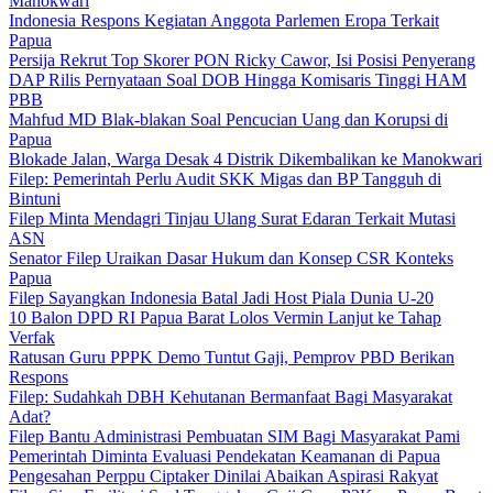
Manokwari
Indonesia Respons Kegiatan Anggota Parlemen Eropa Terkait
Papua
Persija Rekrut Top Skorer PON Ricky Cawor, Isi Posisi Penyerang
DAP Rilis Pernyataan Soal DOB Hingga Komisaris Tinggi HAM
PBB
Mahfud MD Blak-blakan Soal Pencucian Uang dan Korupsi di
Papua
Blokade Jalan, Warga Desak 4 Distrik Dikembalikan ke Manokwari
Filep: Pemerintah Perlu Audit SKK Migas dan BP Tangguh di
Bintuni
Filep Minta Mendagri Tinjau Ulang Surat Edaran Terkait Mutasi
ASN
Senator Filep Uraikan Dasar Hukum dan Konsep CSR Konteks
Papua
Filep Sayangkan Indonesia Batal Jadi Host Piala Dunia U-20
10 Balon DPD RI Papua Barat Lolos Vermin Lanjut ke Tahap
Verfak
Ratusan Guru PPPK Demo Tuntut Gaji, Pemprov PBD Berikan
Respons
Filep: Sudahkah DBH Kehutanan Bermanfaat Bagi Masyarakat
Adat?
Filep Bantu Administrasi Pembuatan SIM Bagi Masyarakat Pami
Pemerintah Diminta Evaluasi Pendekatan Keamanan di Papua
Pengesahan Perppu Ciptaker Dinilai Abaikan Aspirasi Rakyat