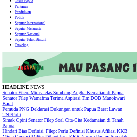
Otsus Papua
Parlemen
Pendidikan
Politik
Seputar Internasional
Seputar Melanesia
Seputar Nasional
Seputar Teluk Bintuni
Traveling
HEADLINE
NEWS
Senator Filep: Miras Jelas Sumbang Angka Kematian di Papua
Senator Filep Wamafma Terima Aspirasi Tim DOB Manokwari
Barat
Pemuda PNG Deklarasi Dukungan untuk Papua Barat Lawan
TNI/Polri
Simak Opini Senator Filep Soal Cita-Cita Kedamaian di Tanah
Papua
Hindari Bias Definisi, Filep: Perlu Definisi Khusus Afiliasi KKB
Minta Operasi Militer Dihentikan, KKB Ancam Perang Serentak