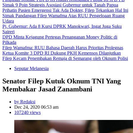
Simak 9 Poin Strategis Asosiasi Gubernur untuk Tanah Papua
Prihatin Pasien Emergensi Tak Ada Dokter, Filep Tekankan Hal Ini
Simak Pandangan Filep Wamafma Atas RUU Pengeloaan Ruang
Udara
Pj. Gubernur: Ada 8 Kursi DPRK Manokwari, Ingat Juga Suku
Saireri
DPD Minta Kejagung Pertegas Penanganan Money Politic di
Pilkada
Filep Wamafma: RUU Bahasa Daerah Harus Prioritas Prolegnas
Ketua Komite 3 DPD RI Dukung PKH Kemensos Dilanjutkan
Filep Kecam Penembakan Remaja di Semarang oleh Oknum Polisi
Seputar Melanesia
Senator Filep Kutuk Oknum TNI Yang
Membakar Jasad Zanambani
by Redaksi
Dec 24, 2020 06:53 am
107240 views