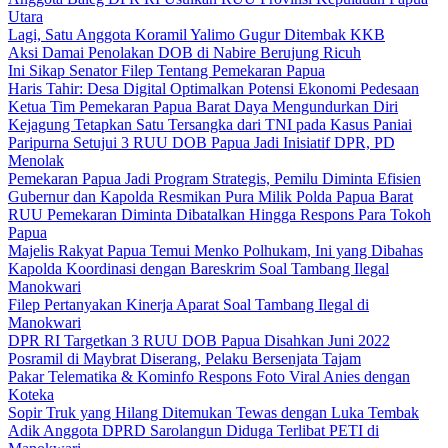
Utara
Lagi, Satu Anggota Koramil Yalimo Gugur Ditembak KKB
Aksi Damai Penolakan DOB di Nabire Berujung Ricuh
Ini Sikap Senator Filep Tentang Pemekaran Papua
Haris Tahir: Desa Digital Optimalkan Potensi Ekonomi Pedesaan
Ketua Tim Pemekaran Papua Barat Daya Mengundurkan Diri
Kejagung Tetapkan Satu Tersangka dari TNI pada Kasus Paniai
Paripurna Setujui 3 RUU DOB Papua Jadi Inisiatif DPR, PD
Menolak
Pemekaran Papua Jadi Program Strategis, Pemilu Diminta Efisien
Gubernur dan Kapolda Resmikan Pura Milik Polda Papua Barat
RUU Pemekaran Diminta Dibatalkan Hingga Respons Para Tokoh
Papua
Majelis Rakyat Papua Temui Menko Polhukam, Ini yang Dibahas
Kapolda Koordinasi dengan Bareskrim Soal Tambang Ilegal
Manokwari
Filep Pertanyakan Kinerja Aparat Soal Tambang Ilegal di
Manokwari
DPR RI Targetkan 3 RUU DOB Papua Disahkan Juni 2022
Posramil di Maybrat Diserang, Pelaku Bersenjata Tajam
Pakar Telematika & Kominfo Respons Foto Viral Anies dengan
Koteka
Sopir Truk yang Hilang Ditemukan Tewas dengan Luka Tembak
Adik Anggota DPRD Sarolangun Diduga Terlibat PETI di