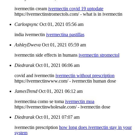
ivermectin cream
ivermectin covid 19 uptodate
https://ivermectinstromectols.com/ - what is in ivermectin
Carlospsync
Oct 01, 2021 05:56 am
india ivermectin
ivermectina pastillas
AshleyDweva
Oct 01, 2021 05:59 am
ivermectin side effects in humans
ivermectin stromectol
Diedrarak
Oct 01, 2021 06:06 am
covid and ivermectin
ivermectin without prescription
https://ivermectinwww.com/ - ivermectin human dose
JamesTrend
Oct 01, 2021 06:12 am
ivermectina como se toma
ivermectin moa
https://ivermectinwholesale.com/ - ivermectin dose
Diedrarak
Oct 01, 2021 07:07 am
ivermectin prescription
how long does ivermectin stay in your
system