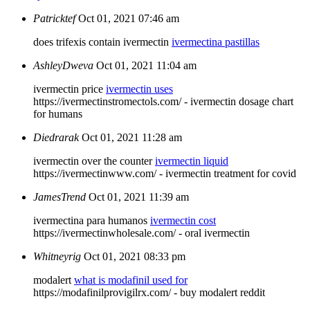
Patricktef
Oct 01, 2021 07:46 am
does trifexis contain ivermectin
ivermectina pastillas
AshleyDweva
Oct 01, 2021 11:04 am
ivermectin price
ivermectin uses
https://ivermectinstromectols.com/ - ivermectin dosage chart
for humans
Diedrarak
Oct 01, 2021 11:28 am
ivermectin over the counter
ivermectin liquid
https://ivermectinwww.com/ - ivermectin treatment for covid
JamesTrend
Oct 01, 2021 11:39 am
ivermectina para humanos
ivermectin cost
https://ivermectinwholesale.com/ - oral ivermectin
Whitneyrig
Oct 01, 2021 08:33 pm
modalert
what is modafinil used for
https://modafinilprovigilrx.com/ - buy modalert reddit