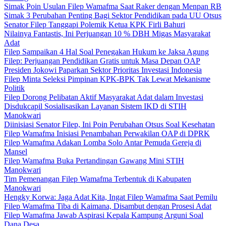
Simak Poin Usulan Filep Wamafma Saat Raker dengan Menpan RB
Simak 3 Perubahan Penting Bagi Sektor Pendidikan pada UU Otsus
Senator Filep Tanggapi Polemik Ketua KPK Firli Bahuri
Nilainya Fantastis, Ini Perjuangan 10 % DBH Migas Masyarakat
Adat
Filep Sampaikan 4 Hal Soal Penegakan Hukum ke Jaksa Agung
Filep: Perjuangan Pendidikan Gratis untuk Masa Depan OAP
Presiden Jokowi Paparkan Sektor Prioritas Investasi Indonesia
Filep Minta Seleksi Pimpinan KPK-BPK Tak Lewat Mekanisme
Politik
Filep Dorong Pelibatan Aktif Masyarakat Adat dalam Investasi
Disdukcapil Sosialisasikan Layanan Sistem IKD di STIH
Manokwari
Diinisiasi Senator Filep, Ini Poin Perubahan Otsus Soal Kesehatan
Filep Wamafma Inisiasi Penambahan Perwakilan OAP di DPRK
Filep Wamafma Adakan Lomba Solo Antar Pemuda Gereja di
Mansel
Filep Wamafma Buka Pertandingan Gawang Mini STIH
Manokwari
Tim Pemenangan Filep Wamafma Terbentuk di Kabupaten
Manokwari
Hengky Korwa: Jaga Adat Kita, Ingat Filep Wamafma Saat Pemilu
Filep Wamafma Tiba di Kaimana, Disambut dengan Prosesi Adat
Filep Wamafma Jawab Aspirasi Kepala Kampung Arguni Soal
Dana Desa