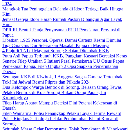
2024
Mangkok Tua Peninggalan Belanda di Idoor Terjaga Baik Hingga
Kini
Jemaat Gereja Idoor Harap Rumah Pastori Dibangun Agar Layak
Huni
DPR RI Bentuk Panja Penyusunan RUU Pemekaran Provinsi di
Papua
Libatkan 1.925 Personel, Operasi Damai Cartenz Resmi Dimulai
Tiga Cara Gus Dur Selesaikan Masalah Papua di Masanya
4 Prajurit TNI di Maybrat Sorong Selatan Ditembak KKB
Putra Asli Papua Terbunuh KKB, Pangdam Kasuari Bereaksi Keras
Senator Filep Uraikan 5 Intisari Pasal Pemekaran UU Otsus Papua
Pemekaran Papua, Filep Ungkap 2 Opsi Siapkan Pemerintahan
Daerah
Serangan KKB di Kiwirok, 1 Anggota Satgas Cartenz Tertembak
Tok! Ini Jadwal Resmi Pilpres dan Pilkada 2024
Dua Kelompok Warga Bentrok di Sorong, Belasan Orang Tewas
Pelaku Bentrok di Kota Sorong Bukan Orang Papua, Ini
Kronologinya
Filep Harap Aparat Mampu Deteksi Dini Potensi Kekerasan di
Daerah
Filep Wamafma: Polisi Penangkap Pelaku Layak Terima Reward
Polisi Ringkus 2 Terduga Pelaku Pembunuhan Khani Rumaf di
Sorong
Sejumlah Massa Gelar Demonstrasi Tolak Pemekaran di Manokwari