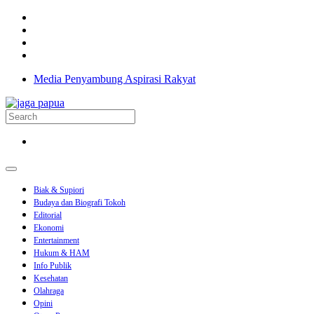
Media Penyambung Aspirasi Rakyat
Biak & Supiori
Budaya dan Biografi Tokoh
Editorial
Ekonomi
Entertainment
Hukum & HAM
Info Publik
Kesehatan
Olahraga
Opini