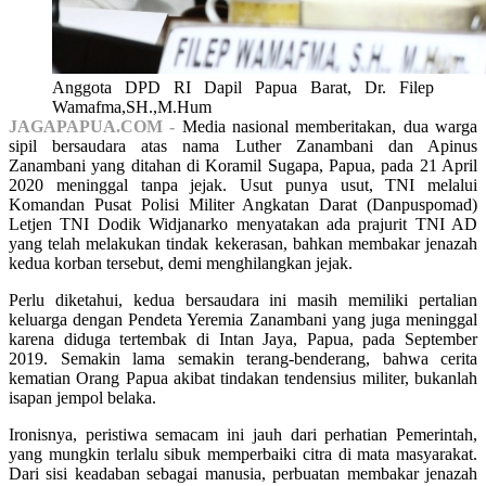
Anggota DPD RI Dapil Papua Barat, Dr. Filep
Wamafma,SH.,M.Hum
JAGAPAPUA.COM -
Media nasional memberitakan, dua warga
sipil bersaudara atas nama Luther Zanambani dan Apinus
Zanambani yang ditahan di Koramil Sugapa, Papua, pada 21 April
2020 meninggal tanpa jejak. Usut punya usut, TNI melalui
Komandan Pusat Polisi Militer Angkatan Darat (Danpuspomad)
Letjen TNI Dodik Widjanarko menyatakan ada prajurit TNI AD
yang telah melakukan tindak kekerasan, bahkan membakar jenazah
kedua korban tersebut, demi menghilangkan jejak.
Perlu diketahui, kedua bersaudara ini masih memiliki pertalian
keluarga dengan Pendeta Yeremia Zanambani yang juga meninggal
karena diduga tertembak di Intan Jaya, Papua, pada September
2019. Semakin lama semakin terang-benderang, bahwa cerita
kematian Orang Papua akibat tindakan tendensius militer, bukanlah
isapan jempol belaka.
Ironisnya, peristiwa semacam ini jauh dari perhatian Pemerintah,
yang mungkin terlalu sibuk memperbaiki citra di mata masyarakat.
Dari sisi keadaban sebagai manusia, perbuatan membakar jenazah