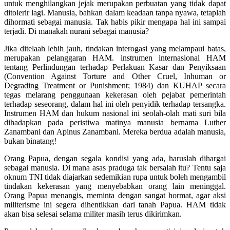
untuk menghilangkan jejak merupakan perbuatan yang tidak dapat
ditolerir lagi. Manusia, bahkan dalam keadaan tanpa nyawa, tetaplah
dihormati sebagai manusia. Tak habis pikir mengapa hal ini sampai
terjadi. Di manakah nurani sebagai manusia?
Jika ditelaah lebih jauh, tindakan interogasi yang melampaui batas,
merupakan pelanggaran HAM. instrumen internasional HAM
tentang Perlindungan terhadap Perlakuan Kasar dan Penyiksaan
(Convention Against Torture and Other Cruel, Inhuman or
Degrading Treatment or Punishment; 1984) dan KUHAP secara
tegas melarang penggunaan kekerasan oleh pejabat pemerintah
terhadap seseorang, dalam hal ini oleh penyidik terhadap tersangka.
Instrumen HAM dan hukum nasional ini seolah-olah mati suri bila
dihadapkan pada peristiwa matinya manusia bernama Luther
Zanambani dan Apinus Zanambani. Mereka berdua adalah manusia,
bukan binatang!
Orang Papua, dengan segala kondisi yang ada, haruslah dihargai
sebagai manusia. Di mana asas praduga tak bersalah itu? Tentu saja
oknum TNI tidak diajarkan sedemikian rupa untuk boleh mengambil
tindakan kekerasan yang menyebabkan orang lain meninggal.
Orang Papua menangis, meminta dengan sangat hormat, agar aksi
militerisme ini segera dihentikkan dari tanah Papua. HAM tidak
akan bisa selesai selama militer masih terus dikirimkan.