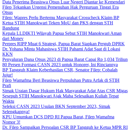
Data Penerima Beasiswa Otsus Luar Negeri Diantar ke Kemendari
Filep Tekankan Urgensi Pemenuhan Hak Perguruan Tinggi Era
Otsus
Filep: Wapres Perlu Bertemu Masyarakat Crosscheck Klaim BP
Ketua STIH Manokwari Teken MoU dan PKS dengan STH
Bandung
Kepala LLDIKTI Wilayah Papua Sebut STIH Manokwari Aman
dari Monev
Perpres RIPP Muat 6 Strategi, Papua Barat Siapkan Pergub DPRK
Dr. Yohana Minta Mahasiswa STIH Pahami Adat Saat di Lokasi
KKN
Penyaluran Dana Otsus 2023 di Papua Barat Capai Rp 1,034 Triliun
80 Persen Formasi CASN 2023 untuk Honorer, Ini Rinciannya
BP Tangguh Klaim Keberhasilan CSR, Senator Filep: Cobalah
Jujur!
Filep Wamafma Beri Beasiswa Perpuluhan Putra Arfak di STIH
Prafi
Simak Uraian Dasar Hukum Hak Masyarakat Adat Atas CSR Migas
Sesepuh STIH Manokwari Ajak Maba Selesaikan Kuliah Tepat
Waktu
Seleksi CASN 2023 Usulan BKN September 2023, Simak
Selengkapnya!
KPU Umumkan DCS DPD RI Papua Barat, Filep Wamafma
Nomor 3!
Dr. Filep Sampaikan Persoalan CSR BP Tangguh ke Ketua MPR RI