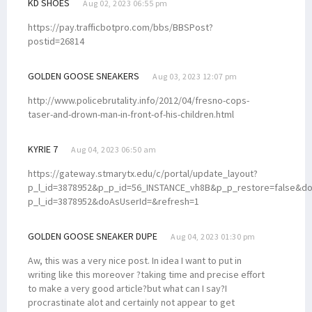
KD SHOES
Aug 02, 2023 06:55 pm
https://pay.trafficbotpro.com/bbs/BBSPost?
postid=26814
GOLDEN GOOSE SNEAKERS
Aug 03, 2023 12:07 pm
http://www.policebrutality.info/2012/04/fresno-cops-
taser-and-drown-man-in-front-of-his-children.html
KYRIE 7
Aug 04, 2023 06:50 am
https://gateway.stmarytx.edu/c/portal/update_layout?
p_l_id=3878952&p_p_id=56_INSTANCE_vh8B&p_p_restore=false&doA
p_l_id=3878952&doAsUserId=&refresh=1
GOLDEN GOOSE SNEAKER DUPE
Aug 04, 2023 01:30 pm
Aw, this was a very nice post. In idea I want to put in
writing like this moreover ?taking time and precise effort
to make a very good article?but what can I say?I
procrastinate alot and certainly not appear to get