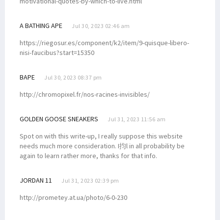
motivational-quotes-by-which-to-live.html
A BATHING APE
Jul 30, 2023 02:46 am
https://riegosur.es/component/k2/item/9-quisque-libero-
nisi-faucibus?start=15350
BAPE
Jul 30, 2023 08:37 pm
http://chromopixel.fr/nos-racines-invisibles/
GOLDEN GOOSE SNEAKERS
Jul 31, 2023 11:56 am
Spot on with this write-up, I really suppose this website
needs much more consideration. I抣l in all probability be
again to learn rather more, thanks for that info.
JORDAN 11
Jul 31, 2023 02:39 pm
http://prometey.at.ua/photo/6-0-230