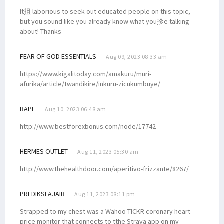
It抯 laborious to seek out educated people on this topic,
but you sound like you already know what you抮e talking
about! Thanks
FEAR OF GOD ESSENTIALS
Aug 09, 2023 08:33 am
https://www.kigalitoday.com/amakuru/muri-
afurika/article/twandikire/inkuru-zicukumbuye/
BAPE
Aug 10, 2023 06:48 am
http://www.bestforexbonus.com/node/17742
HERMES OUTLET
Aug 11, 2023 05:30 am
http://www.thehealthdoor.com/aperitivo-frizzante/8267/
PREDIKSI AJAIB
Aug 11, 2023 08:11 pm
Strapped to my chest was a Wahoo TICKR coronary heart
price monitor that connects to tthe Strava app on my