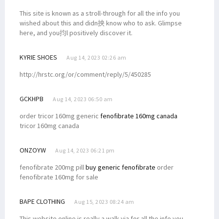
This site is known as a stroll-through for all the info you
wished about this and didn抰 know who to ask. Glimpse
here, and you抣l positively discover it.
KYRIE SHOES
Aug 14, 2023 02:26 am
http://hrstc.org/or/comment/reply/5/450285
GCKHPB
Aug 14, 2023 06:50 am
order tricor 160mg generic
fenofibrate 160mg canada
tricor 160mg canada
ONZOYW
Aug 14, 2023 06:21 pm
fenofibrate 200mg pill
buy generic fenofibrate
order
fenofibrate 160mg for sale
BAPE CLOTHING
Aug 15, 2023 08:24 am
This website online is really a walk-via for all the info you