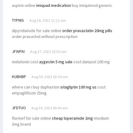
aspirin online
imiquad medication
buy imiquimod generic
TYPNIS
Aug 26, 2023 11:11 am
dipyridamole for sale online
order pravastatin 20mg pills
order pravachol without prescription
JFWPAI
Aug 27, 2023 10:03 am
melatonin cost
aygestin 5 mg sale
cost danazol 100 mg
KUBHBP
Aug 30, 2023 02:30 am
where can i buy duphaston
sitagliptin 100 mg us
cost
empagliflozin 25mg
JFDTUO
Aug 30, 2023 06:40 am
florinef for sale online
cheap loperamide 2mg
imodium
2mg brand