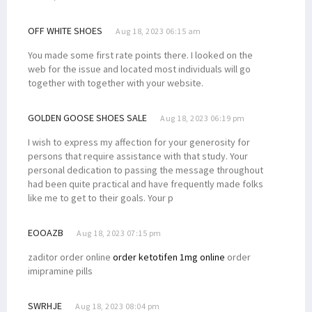
OFF WHITE SHOES
Aug 18, 2023 06:15 am
You made some first rate points there. I looked on the
web for the issue and located most individuals will go
together with together with your website.
GOLDEN GOOSE SHOES SALE
Aug 18, 2023 06:19 pm
I wish to express my affection for your generosity for
persons that require assistance with that study. Your
personal dedication to passing the message throughout
had been quite practical and have frequently made folks
like me to get to their goals. Your p
EOOAZB
Aug 18, 2023 07:15 pm
zaditor order online
order ketotifen 1mg online
order
imipramine pills
SWRHJE
Aug 18, 2023 08:04 pm