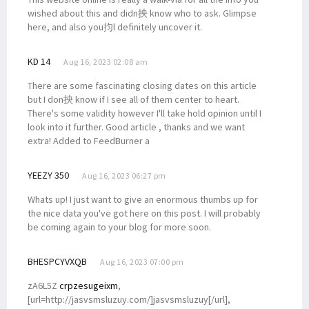
wished about this and didn抰 know who to ask. Glimpse
here, and also you抣l definitely uncover it.
KD 14
Aug 16, 2023 02:08 am
There are some fascinating closing dates on this article
but I don抰 know if I see all of them center to heart.
There's some validity however I'll take hold opinion until I
look into it further. Good article , thanks and we want
extra! Added to FeedBurner a
YEEZY 350
Aug 16, 2023 06:27 pm
Whats up! I just want to give an enormous thumbs up for
the nice data you've got here on this post. I will probably
be coming again to your blog for more soon.
BHESPCYVXQB
Aug 16, 2023 07:00 pm
zA6L5Z
crpzesugeixm
,
[url=http://jasvsmsluzuy.com/]jasvsmsluzuy[/url],