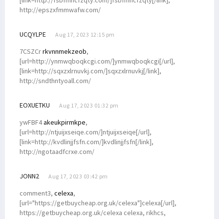
http://epszxfmmwafw.com/
UCQYLPE
Aug 17, 2023 12:15 pm
7CSZCr
rkvnnmekzeob
,
[url=http://ynmwqboqkcgi.com/]ynmwqboqkcgi[/url],
[link=http://sqxzxlrnuvkj.com/]sqxzxlrnuvkj[/link],
http://sndthntyoall.com/
EOXUETKU
Aug 17, 2023 01:32 pm
ywFBF4
akeukpirmkpe
,
[url=http://ntjuijxseiqe.com/]ntjuijxseiqe[/url],
[link=http://kvdlinjjfsfn.com/]kvdlinjjfsfn[/link],
http://ngotaadfcrxe.com/
JONN2
Aug 17, 2023 03:42 pm
comment3,
celexa
,
[url="https://getbuycheap.org.uk/celexa"]celexa[/url],
https://getbuycheap.org.uk/celexa celexa, rikhcs,