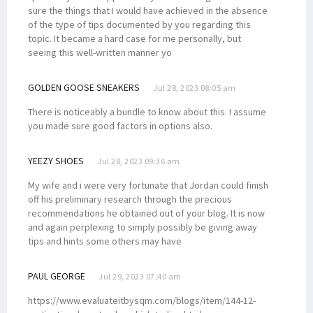
sure the things that I would have achieved in the absence
of the type of tips documented by you regarding this
topic. It became a hard case for me personally, but
seeing this well-written manner yo
GOLDEN GOOSE SNEAKERS
Jul 28, 2023 08:05 am
There is noticeably a bundle to know about this. I assume
you made sure good factors in options also.
YEEZY SHOES
Jul 28, 2023 09:36 am
My wife and i were very fortunate that Jordan could finish
off his preliminary research through the precious
recommendations he obtained out of your blog. It is now
and again perplexing to simply possibly be giving away
tips and hints some others may have
PAUL GEORGE
Jul 29, 2023 07:40 am
https://www.evaluateitbysqm.com/blogs/item/144-12-