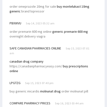
order omeprazole 20mg for sale
buy montelukast 10mg
generic
brand lopressor
PBXWVU
Sep 14, 2023 05:32 am
order premarin 600 mg online
generic premarin 600 mg
overnight delivery viagra
SAFE CANADIAN PHARMACIES ONLINE
Sep 15, 2023 07:01
am
canadian drug company
https://canadianpharmacyeasy.com/
buy prescriptions
online
LPGTZG
Sep 15, 2023 07:40 pm
buy generic micardis
molnunat drug
order molnunat pill
COMPARE PHARMACY PRICES
Sep 16, 2023 03:44 am