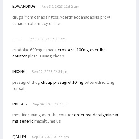
EDWARDDUG
Aug 30, 2023 11:32 am
drugs from canada https://certifiedcanadapills.pro/#
canadian pharmacy online
JIJLTJ
Sep 02, 2023 02:06 am
etodolac 600mg canada
cilostazol 100mg over the
counter
pletal 100mg cheap
IHXSNG
Sep 02, 2023 02:31 pm
prasugrel drug
cheap prasugrel 10 mg
tolterodine 2mg
for sale
RDFSCS
Sep 06, 2023 03:54 pm
mestinon 60mg over the counter
order pyridostigmine 60
mg generic
maxalt 5mg us
QANHYI
Sep 13, 2023 06:44 pm