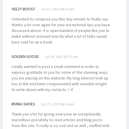
YEEZY BOOST
Jul 23, 2023 08:37 pm
I intended to compose you this tiny remark to finally say
thanks a lot over again for your exceptional tips you have
discussed above. It is open-handed of people like you to
make without restraint exactly what a lot of folks would
have sold for an e-book
GOLDEN GOOSE
Jul 24, 2023 02:37 pm
I really wanted to post a small comment in order to
express gratitude to you for some of the stunning ways
you are placing on this website. My long internet look up
has at the end been compensated with sensible insight
to write about with my contacts. I 'd
IRVING SHOES
Jul 25, 2023 08:39 am
Thank you a lot for giving everyone an exceptionally
marvellous possiblity to read articles and blog posts
from this site. It really is so cool and as well , stuffed with