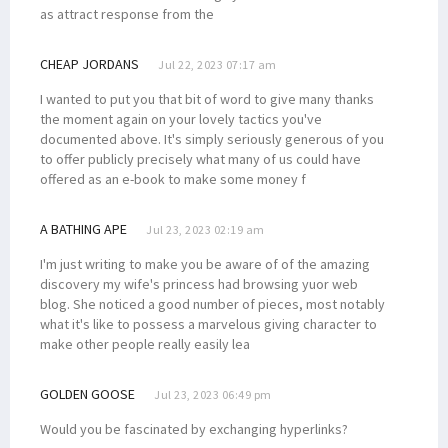
as attract response from the
CHEAP JORDANS
Jul 22, 2023 07:17 am
I wanted to put you that bit of word to give many thanks
the moment again on your lovely tactics you've
documented above. It's simply seriously generous of you
to offer publicly precisely what many of us could have
offered as an e-book to make some money f
A BATHING APE
Jul 23, 2023 02:19 am
I'm just writing to make you be aware of of the amazing
discovery my wife's princess had browsing yuor web
blog. She noticed a good number of pieces, most notably
what it's like to possess a marvelous giving character to
make other people really easily lea
GOLDEN GOOSE
Jul 23, 2023 06:49 pm
Would you be fascinated by exchanging hyperlinks?