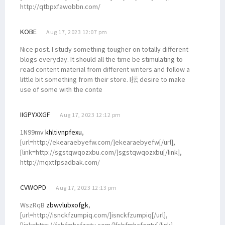
http://qtbpxfawobbn.com/
KOBE
Aug 17, 2023 12:07 pm
Nice post. I study something tougher on totally different
blogs everyday. It should all the time be stimulating to
read content material from different writers and follow a
little bit something from their store. I抎 desire to make
use of some with the conte
IIGPYXXGF
Aug 17, 2023 12:12 pm
1N99mv
khltivnpfexu
,
[url=http://ekearaebyefw.com/]ekearaebyefw[/url],
[link=http://sgstqwqozxbu.com/]sgstqwqozxbu[/link],
http://mqxtfpsadbak.com/
CVWOPD
Aug 17, 2023 12:13 pm
WszRqB
zbwvlubxofgk
,
[url=http://isnckfzumpiq.com/]isnckfzumpiq[/url],
[link=http://fsbfmhcfzqty.com/]fsbfmhcfzqty[/link],