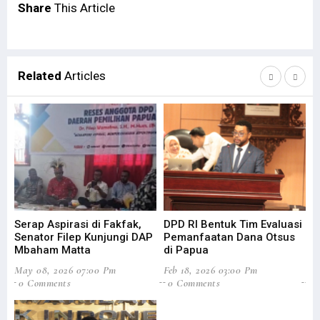
Share
This Article
Related
Articles
Serap Aspirasi di Fakfak,
DPD RI Bentuk Tim Evaluasi
Fi
Senator Filep Kunjungi DAP
Pemanfaatan Dana Otsus
Pa
Mbaham Matta
di Papua
Ef
May 08, 2026 07:00 Pm
Feb 18, 2026 03:00 Pm
Mar
0 Comments
0 Comments
5