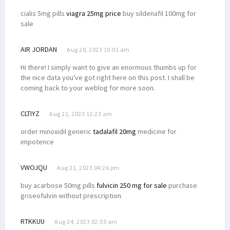
cialis 5mg pills
viagra 25mg price
buy sildenafil 100mg for
sale
AIR JORDAN
Aug 20, 2023 10:01 am
Hi there! I simply want to give an enormous thumbs up for
the nice data you've got right here on this post. I shall be
coming back to your weblog for more soon.
CLTIYZ
Aug 21, 2023 11:23 am
order minoxidil generic
tadalafil 20mg
medicine for
impotence
VWOJQU
Aug 21, 2023 04:26 pm
buy acarbose 50mg pills
fulvicin 250 mg for sale
purchase
griseofulvin without prescription
RTKKUU
Aug 24, 2023 02:59 am