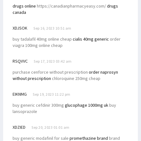
drugs online
https://canadianpharmacyeasy.com/
drugs
canada
XDJSOK
Sep 16, 2023 10:51 am
buy tadalafil 40mg online cheap
cialis 40mg generic
order
viagra 100mg online cheap
RSQVVC
Sep 17, 2023 03:42 am
purchase cenforce without prescription
order naprosyn
without prescription
chloroquine 250mg cheap
EIKNMG
Sep 19, 2023 11:22 pm
buy generic cefdinir 300mg
glucophage 1000mg uk
buy
lansoprazole
XDZIED
Sep 20, 2023 01:01 am
buy generic modafinil for sale
promethazine brand
brand