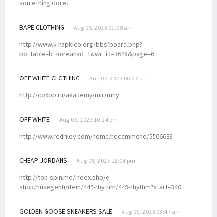
something done.
BAPE CLOTHING
Aug 05, 2023 01:08 am
http://www.k-hapkido.org/bbs/board.php?
bo_table=b_koreahkd_1&wr_id=3648&page=6
OFF WHITE CLOTHING
Aug 05, 2023 06:30 pm
http://co6op.ru/akademy/mir/runy
OFF WHITE
Aug 06, 2023 10:24 pm
http://www.redriley.com/home/recommend/5506633
CHEAP JORDANS
Aug 08, 2023 12:04 pm
http://top-spin.md/index.php/e-
shop/husegenti/item/449-rhythm/449-rhythm?start=340
GOLDEN GOOSE SNEAKERS SALE
Aug 09, 2023 03:47 am