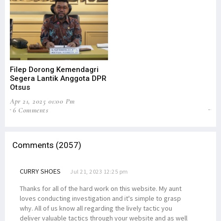
Filep Dorong Kemendagri
Fi
Segera Lantik Anggota DPR
Ot
Otsus
Pe
Apr 21, 2025 01:00 Pm
Feb
6 Comments
8
Comments (2057)
CURRY SHOES
Jul 21, 2023 12:25 pm
Thanks for all of the hard work on this website. My aunt
loves conducting investigation and it's simple to grasp
why. All of us know all regarding the lively tactic you
deliver valuable tactics through your website and as well