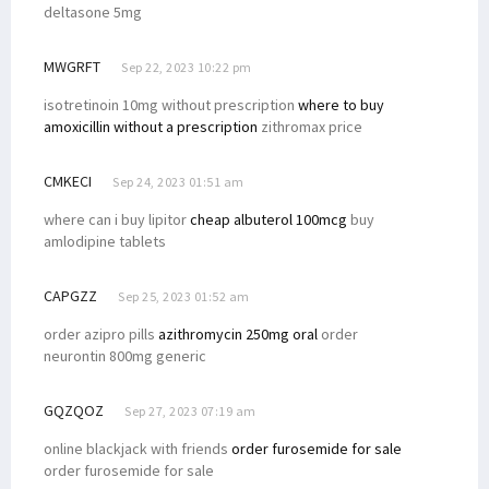
deltasone 5mg
MWGRFT
Sep 22, 2023 10:22 pm
isotretinoin 10mg without prescription
where to buy
amoxicillin without a prescription
zithromax price
CMKECI
Sep 24, 2023 01:51 am
where can i buy lipitor
cheap albuterol 100mcg
buy
amlodipine tablets
CAPGZZ
Sep 25, 2023 01:52 am
order azipro pills
azithromycin 250mg oral
order
neurontin 800mg generic
GQZQOZ
Sep 27, 2023 07:19 am
online blackjack with friends
order furosemide for sale
order furosemide for sale