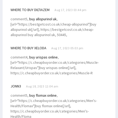
WHERE TO BUY DILTIAZEM
Aug 17, 2023 03:44 pm
comment5,
buy allopurinol uk
,
[url="https://bestgetcost.co.uk/cheap-allopurinol"]buy
allopurinol uk[/url], https://bestgetcost.co.uk/cheap-
allopurinol buy allopurinol uk, 50445,
WHERE TO BUY XELODA
Aug 17, 2023 05:03 pm
comment4,
buy urispas online
,
[url="https://c.cheapbuyorder.co.uk/categories/Muscle-
Relaxant/Urispas"]buy urispas online[/url],
https://c.cheapbuyorder.co.uk/categories/Muscle-R
JONN3
Aug 18, 2023 12:04 am
comment5,
buy flomax online
,
[url="https://c.cheapbuyorder.co.uk/categories/Men's-
Health/Flomax"]buy flomax online[/url],
https://c.cheapbuyorder.co.uk/categories/Men's-
Health/Floma