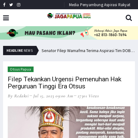
Media Penyambung Aspirasi Rakyat
Senator Filep Wamafma Terima Aspirasi Tim DOB Manokwari Barat
Pemuda PNG Deklarasi Dukungan untuk Papua Barat Lawan TNI/Polri
HEADLINE
NEWS
Otsus Papua
Filep Tekankan Urgensi Pemenuhan Hak
Perguruan Tinggi Era Otsus
By Redaksi
Jul 15, 2023 09:00 Am
27301 Views