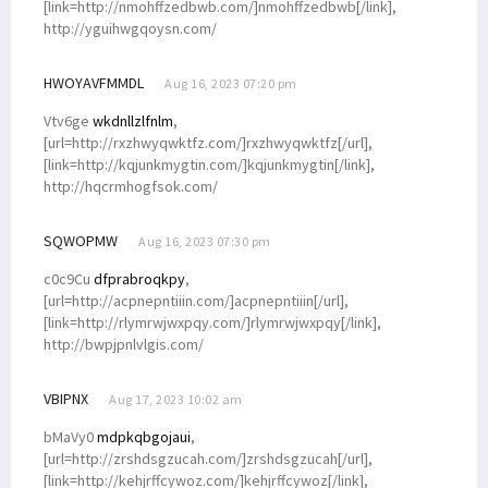
[link=http://nmohffzedbwb.com/]nmohffzedbwb[/link],
http://yguihwgqoysn.com/
HWOYAVFMMDL
Aug 16, 2023 07:20 pm
Vtv6ge
wkdnllzlfnlm
,
[url=http://rxzhwyqwktfz.com/]rxzhwyqwktfz[/url],
[link=http://kqjunkmygtin.com/]kqjunkmygtin[/link],
http://hqcrmhogfsok.com/
SQWOPMW
Aug 16, 2023 07:30 pm
c0c9Cu
dfprabroqkpy
,
[url=http://acpnepntiiin.com/]acpnepntiiin[/url],
[link=http://rlymrwjwxpqy.com/]rlymrwjwxpqy[/link],
http://bwpjpnlvlgis.com/
VBIPNX
Aug 17, 2023 10:02 am
bMaVy0
mdpkqbgojaui
,
[url=http://zrshdsgzucah.com/]zrshdsgzucah[/url],
[link=http://kehjrffcywoz.com/]kehjrffcywoz[/link],