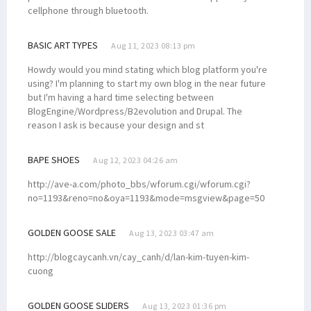
cellphone through bluetooth.
BASIC ART TYPES
Aug 11, 2023 08:13 pm
Howdy would you mind stating which blog platform you're
using? I'm planning to start my own blog in the near future
but I'm having a hard time selecting between
BlogEngine/Wordpress/B2evolution and Drupal. The
reason I ask is because your design and st
BAPE SHOES
Aug 12, 2023 04:26 am
http://ave-a.com/photo_bbs/wforum.cgi/wforum.cgi?
no=1193&reno=no&oya=1193&mode=msgview&page=50
GOLDEN GOOSE SALE
Aug 13, 2023 03:47 am
http://blogcaycanh.vn/cay_canh/d/lan-kim-tuyen-kim-
cuong
GOLDEN GOOSE SLIDERS
Aug 13, 2023 01:36 pm