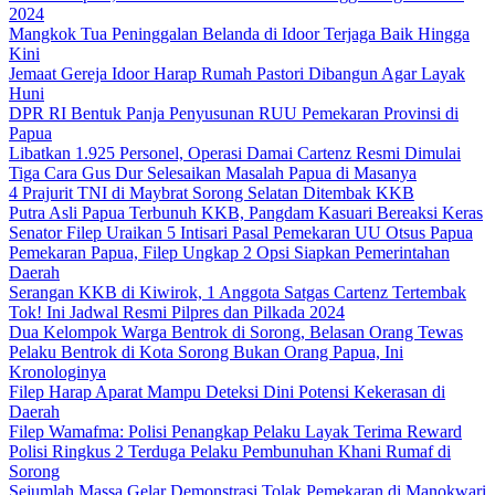
2024
Mangkok Tua Peninggalan Belanda di Idoor Terjaga Baik Hingga
Kini
Jemaat Gereja Idoor Harap Rumah Pastori Dibangun Agar Layak
Huni
DPR RI Bentuk Panja Penyusunan RUU Pemekaran Provinsi di
Papua
Libatkan 1.925 Personel, Operasi Damai Cartenz Resmi Dimulai
Tiga Cara Gus Dur Selesaikan Masalah Papua di Masanya
4 Prajurit TNI di Maybrat Sorong Selatan Ditembak KKB
Putra Asli Papua Terbunuh KKB, Pangdam Kasuari Bereaksi Keras
Senator Filep Uraikan 5 Intisari Pasal Pemekaran UU Otsus Papua
Pemekaran Papua, Filep Ungkap 2 Opsi Siapkan Pemerintahan
Daerah
Serangan KKB di Kiwirok, 1 Anggota Satgas Cartenz Tertembak
Tok! Ini Jadwal Resmi Pilpres dan Pilkada 2024
Dua Kelompok Warga Bentrok di Sorong, Belasan Orang Tewas
Pelaku Bentrok di Kota Sorong Bukan Orang Papua, Ini
Kronologinya
Filep Harap Aparat Mampu Deteksi Dini Potensi Kekerasan di
Daerah
Filep Wamafma: Polisi Penangkap Pelaku Layak Terima Reward
Polisi Ringkus 2 Terduga Pelaku Pembunuhan Khani Rumaf di
Sorong
Sejumlah Massa Gelar Demonstrasi Tolak Pemekaran di Manokwari