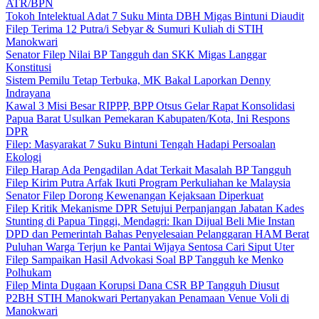
ATR/BPN
Tokoh Intelektual Adat 7 Suku Minta DBH Migas Bintuni Diaudit
Filep Terima 12 Putra/i Sebyar & Sumuri Kuliah di STIH
Manokwari
Senator Filep Nilai BP Tangguh dan SKK Migas Langgar
Konstitusi
Sistem Pemilu Tetap Terbuka, MK Bakal Laporkan Denny
Indrayana
Kawal 3 Misi Besar RIPPP, BPP Otsus Gelar Rapat Konsolidasi
Papua Barat Usulkan Pemekaran Kabupaten/Kota, Ini Respons
DPR
Filep: Masyarakat 7 Suku Bintuni Tengah Hadapi Persoalan
Ekologi
Filep Harap Ada Pengadilan Adat Terkait Masalah BP Tangguh
Filep Kirim Putra Arfak Ikuti Program Perkuliahan ke Malaysia
Senator Filep Dorong Kewenangan Kejaksaan Diperkuat
Filep Kritik Mekanisme DPR Setujui Perpanjangan Jabatan Kades
Stunting di Papua Tinggi, Mendagri: Ikan Dijual Beli Mie Instan
DPD dan Pemerintah Bahas Penyelesaian Pelanggaran HAM Berat
Puluhan Warga Terjun ke Pantai Wijaya Sentosa Cari Siput Uter
Filep Sampaikan Hasil Advokasi Soal BP Tangguh ke Menko
Polhukam
Filep Minta Dugaan Korupsi Dana CSR BP Tangguh Diusut
P2BH STIH Manokwari Pertanyakan Penamaan Venue Voli di
Manokwari