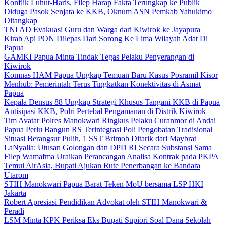
Konflik Luhut-Haris, Filep Harap Fakta Terungkap ke Publik
Diduga Pasok Senjata ke KKB, Oknum ASN Pemkab Yahukimo
Ditangkap
TNI AD Evakuasi Guru dan Warga dari Kiwirok ke Jayapura
Kirab Api PON Dilepas Dari Sorong Ke Lima Wilayah Adat Di
Papua
GAMKI Papua Minta Tindak Tegas Pelaku Penyerangan di
Kiwirok
Komnas HAM Papua Ungkap Temuan Baru Kasus Posramil Kisor
Menhub: Pemerintah Terus Tingkatkan Konektivitas di Asmat
Papua
Kepala Densus 88 Ungkap Strategi Khusus Tangani KKB di Papua
Antisipasi KKB, Polri Pertebal Pengamanan di Distrik Kiwirok
Tim Avatar Polres Manokwari Ringkus Pelaku Curanmor di Andai
Papua Perlu Bangun RS Terintegrasi Poli Pengobatan Tradisional
Situasi Berangsur Pulih, 1 SST Brimob Ditarik dari Maybrat
LaNyalla: Utusan Golongan dan DPD RI Secara Substansi Sama
Filep Wamafma Uraikan Perancangan Analisa Kontrak pada PKPA
Temui AirAsia, Bupati Ajukan Rute Penerbangan ke Bandara
Utarom
STIH Manokwari Papua Barat Teken MoU bersama LSP HKI
Jakarta
Robert Apresiasi Pendidikan Advokat oleh STIH Manokwari &
Peradi
LSM Minta KPK Periksa Eks Bupati Supiori Soal Dana Sekolah