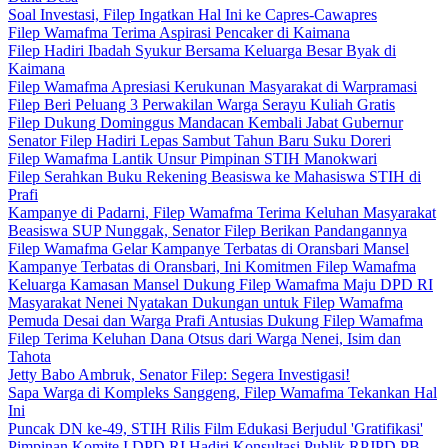
Soal Investasi, Filep Ingatkan Hal Ini ke Capres-Cawapres
Filep Wamafma Terima Aspirasi Pencaker di Kaimana
Filep Hadiri Ibadah Syukur Bersama Keluarga Besar Byak di
Kaimana
Filep Wamafma Apresiasi Kerukunan Masyarakat di Warpramasi
Filep Beri Peluang 3 Perwakilan Warga Serayu Kuliah Gratis
Filep Dukung Dominggus Mandacan Kembali Jabat Gubernur
Senator Filep Hadiri Lepas Sambut Tahun Baru Suku Doreri
Filep Wamafma Lantik Unsur Pimpinan STIH Manokwari
Filep Serahkan Buku Rekening Beasiswa ke Mahasiswa STIH di
Prafi
Kampanye di Padarni, Filep Wamafma Terima Keluhan Masyarakat
Beasiswa SUP Nunggak, Senator Filep Berikan Pandangannya
Filep Wamafma Gelar Kampanye Terbatas di Oransbari Mansel
Kampanye Terbatas di Oransbari, Ini Komitmen Filep Wamafma
Keluarga Kamasan Mansel Dukung Filep Wamafma Maju DPD RI
Masyarakat Nenei Nyatakan Dukungan untuk Filep Wamafma
Pemuda Desai dan Warga Prafi Antusias Dukung Filep Wamafma
Filep Terima Keluhan Dana Otsus dari Warga Nenei, Isim dan
Tahota
Jetty Babo Ambruk, Senator Filep: Segera Investigasi!
Sapa Warga di Kompleks Sanggeng, Filep Wamafma Tekankan Hal
Ini
Puncak DN ke-49, STIH Rilis Film Edukasi Berjudul 'Gratifikasi'
Pimpinan Komite I DPD RI Hadiri Konsultasi Publik RPJPD PB