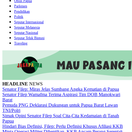
Otsus Papua
Parlemen
Pendidikan
Politik
Seputar Internasional
Seputar Melanesia
Seputar Nasional
Seputar Teluk Bintuni
Traveling
HEADLINE
NEWS
Senator Filep: Miras Jelas Sumbang Angka Kematian di Papua
Senator Filep Wamafma Terima Aspirasi Tim DOB Manokwari
Barat
Pemuda PNG Deklarasi Dukungan untuk Papua Barat Lawan
TNI/Polri
Simak Opini Senator Filep Soal Cita-Cita Kedamaian di Tanah
Papua
Hindari Bias Definisi, Filep: Perlu Definisi Khusus Afiliasi KKB
Minta Operasi Militer Dihentikan, KKB Ancam Perang Serentak