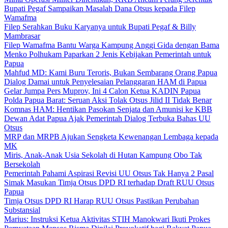
Bupati Pegaf Sampaikan Masalah Dana Otsus kepada Filep
Wamafma
Filep Serahkan Buku Karyanya untuk Bupati Pegaf & Billy
Mambrasar
Filep Wamafma Bantu Warga Kampung Anggi Gida dengan Bama
Menko Polhukam Paparkan 2 Jenis Kebijakan Pemerintah untuk
Papua
Mahfud MD: Kami Buru Teroris, Bukan Sembarang Orang Papua
Dialog Damai untuk Penyelesaian Pelanggaran HAM di Papua
Gelar Jumpa Pers Muprov, Ini 4 Calon Ketua KADIN Papua
Polda Papua Barat: Seruan Aksi Tolak Otsus Jilid II Tidak Benar
Komnas HAM: Hentikan Pasokan Senjata dan Amunisi ke KBB
Dewan Adat Papua Ajak Pemerintah Dialog Terbuka Bahas UU
Otsus
MRP dan MRPB Ajukan Sengketa Kewenangan Lembaga kepada
MK
Miris, Anak-Anak Usia Sekolah di Hutan Kampung Obo Tak
Bersekolah
Pemerintah Pahami Aspirasi Revisi UU Otsus Tak Hanya 2 Pasal
Simak Masukan Timja Otsus DPD RI terhadap Draft RUU Otsus
Papua
Timja Otsus DPD RI Harap RUU Otsus Pastikan Perubahan
Substansial
Marius: Instruksi Ketua Aktivitas STIH Manokwari Ikuti Prokes