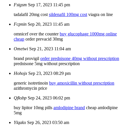
Fstgsm
Sep 17, 2023 11:45 pm
tadalafil 20mg cost
sildenafil 100mg cost
viagra on line
Fcpnin
Sep 20, 2023 11:45 am
omnicef over the counter
buy glucophage 1000mg online
cheap
order prevacid 30mg
Ometwi
Sep 21, 2023 11:04 am
brand provigil
order prednisone 40mg without prescription
prednisone 5mg without prescription
Hohojx
Sep 23, 2023 08:29 pm
generic isotretinoin
buy amoxicillin without prescription
azithromycin price
Qfksbp
Sep 24, 2023 06:02 pm
buy lipitor 10mg pills
amlodipine brand
cheap amlodipine
5mg
Ylqakx
Sep 26, 2023 03:50 am