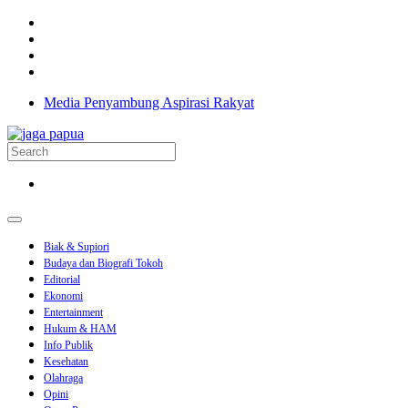
Media Penyambung Aspirasi Rakyat
Biak & Supiori
Budaya dan Biografi Tokoh
Editorial
Ekonomi
Entertainment
Hukum & HAM
Info Publik
Kesehatan
Olahraga
Opini