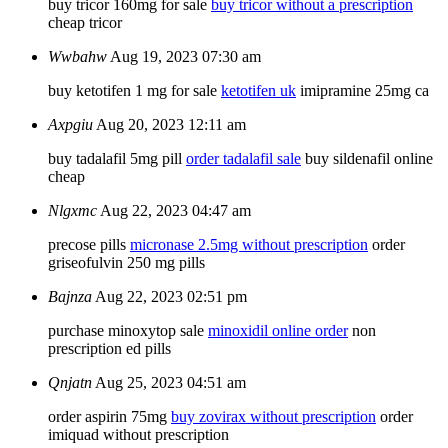
buy tricor 160mg for sale
buy tricor without a prescription
cheap tricor
Wwbahw
Aug 19, 2023 07:30 am
buy ketotifen 1 mg for sale
ketotifen uk
imipramine 25mg ca
Axpgiu
Aug 20, 2023 12:11 am
buy tadalafil 5mg pill
order tadalafil sale
buy sildenafil online
cheap
Nlgxmc
Aug 22, 2023 04:47 am
precose pills
micronase 2.5mg without prescription
order
griseofulvin 250 mg pills
Bajnza
Aug 22, 2023 02:51 pm
purchase minoxytop sale
minoxidil online order
non
prescription ed pills
Qnjatn
Aug 25, 2023 04:51 am
order aspirin 75mg
buy zovirax without prescription
order
imiquad without prescription