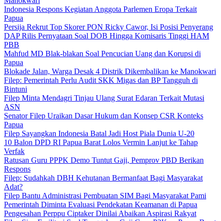
Manokwari
Indonesia Respons Kegiatan Anggota Parlemen Eropa Terkait
Papua
Persija Rekrut Top Skorer PON Ricky Cawor, Isi Posisi Penyerang
DAP Rilis Pernyataan Soal DOB Hingga Komisaris Tinggi HAM
PBB
Mahfud MD Blak-blakan Soal Pencucian Uang dan Korupsi di
Papua
Blokade Jalan, Warga Desak 4 Distrik Dikembalikan ke Manokwari
Filep: Pemerintah Perlu Audit SKK Migas dan BP Tangguh di
Bintuni
Filep Minta Mendagri Tinjau Ulang Surat Edaran Terkait Mutasi
ASN
Senator Filep Uraikan Dasar Hukum dan Konsep CSR Konteks
Papua
Filep Sayangkan Indonesia Batal Jadi Host Piala Dunia U-20
10 Balon DPD RI Papua Barat Lolos Vermin Lanjut ke Tahap
Verfak
Ratusan Guru PPPK Demo Tuntut Gaji, Pemprov PBD Berikan
Respons
Filep: Sudahkah DBH Kehutanan Bermanfaat Bagi Masyarakat
Adat?
Filep Bantu Administrasi Pembuatan SIM Bagi Masyarakat Pami
Pemerintah Diminta Evaluasi Pendekatan Keamanan di Papua
Pengesahan Perppu Ciptaker Dinilai Abaikan Aspirasi Rakyat