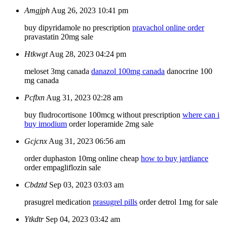
Amgjph
Aug 26, 2023 10:41 pm
buy dipyridamole no prescription
pravachol online order
pravastatin 20mg sale
Htkwgt
Aug 28, 2023 04:24 pm
meloset 3mg canada
danazol 100mg canada
danocrine 100
mg canada
Pcflxn
Aug 31, 2023 02:28 am
buy fludrocortisone 100mcg without prescription
where can i
buy imodium
order loperamide 2mg sale
Gcjcnx
Aug 31, 2023 06:56 am
order duphaston 10mg online cheap
how to buy jardiance
order empagliflozin sale
Cbdztd
Sep 03, 2023 03:03 am
prasugrel medication
prasugrel pills
order detrol 1mg for sale
Ytkdtr
Sep 04, 2023 03:42 am