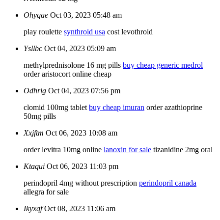
Ohyqae
Oct 03, 2023 05:48 am
play roulette
synthroid usa
cost levothroid
Ysllbc
Oct 04, 2023 05:09 am
methylprednisolone 16 mg pills
buy cheap generic medrol
order aristocort online cheap
Odhrig
Oct 04, 2023 07:56 pm
clomid 100mg tablet
buy cheap imuran
order azathioprine
50mg pills
Xxjftm
Oct 06, 2023 10:08 am
order levitra 10mg online
lanoxin for sale
tizanidine 2mg oral
Ktaqui
Oct 06, 2023 11:03 pm
perindopril 4mg without prescription
perindopril canada
allegra for sale
Ikyxqf
Oct 08, 2023 11:06 am