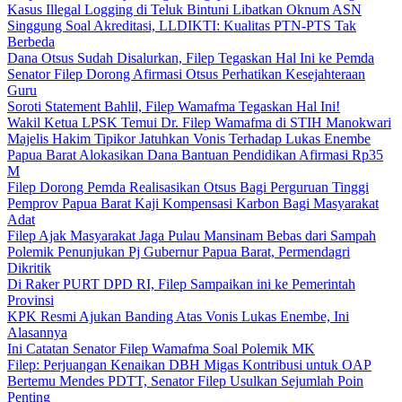
Kasus Illegal Logging di Teluk Bintuni Libatkan Oknum ASN
Singgung Soal Akreditasi, LLDIKTI: Kualitas PTN-PTS Tak
Berbeda
Dana Otsus Sudah Disalurkan, Filep Tegaskan Hal Ini ke Pemda
Senator Filep Dorong Afirmasi Otsus Perhatikan Kesejahteraan
Guru
Soroti Statement Bahlil, Filep Wamafma Tegaskan Hal Ini!
Wakil Ketua LPSK Temui Dr. Filep Wamafma di STIH Manokwari
Majelis Hakim Tipikor Jatuhkan Vonis Terhadap Lukas Enembe
Papua Barat Alokasikan Dana Bantuan Pendidikan Afirmasi Rp35
M
Filep Dorong Pemda Realisasikan Otsus Bagi Perguruan Tinggi
Pemprov Papua Barat Kaji Kompensasi Karbon Bagi Masyarakat
Adat
Filep Ajak Masyarakat Jaga Pulau Mansinam Bebas dari Sampah
Polemik Penunjukan Pj Gubernur Papua Barat, Permendagri
Dikritik
Di Raker PURT DPD RI, Filep Sampaikan ini ke Pemerintah
Provinsi
KPK Resmi Ajukan Banding Atas Vonis Lukas Enembe, Ini
Alasannya
Ini Catatan Senator Filep Wamafma Soal Polemik MK
Filep: Perjuangan Kenaikan DBH Migas Kontribusi untuk OAP
Bertemu Mendes PDTT, Senator Filep Usulkan Sejumlah Poin
Penting