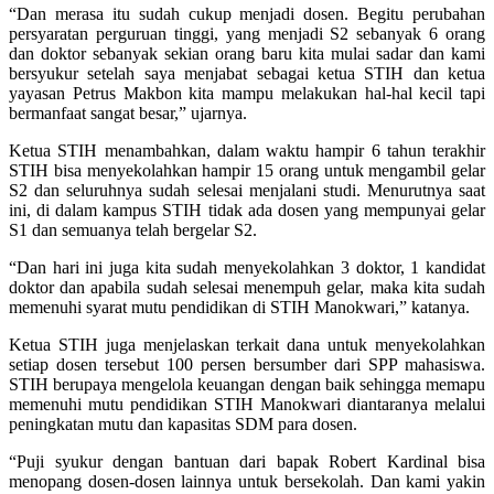
“Dan merasa itu sudah cukup menjadi dosen. Begitu perubahan
persyaratan perguruan tinggi, yang menjadi S2 sebanyak 6 orang
dan doktor sebanyak sekian orang baru kita mulai sadar dan kami
bersyukur setelah saya menjabat sebagai ketua STIH dan ketua
yayasan Petrus Makbon kita mampu melakukan hal-hal kecil tapi
bermanfaat sangat besar,” ujarnya.
Ketua STIH menambahkan, dalam waktu hampir 6 tahun terakhir
STIH bisa menyekolahkan hampir 15 orang untuk mengambil gelar
S2 dan seluruhnya sudah selesai menjalani studi. Menurutnya saat
ini, di dalam kampus STIH tidak ada dosen yang mempunyai gelar
S1 dan semuanya telah bergelar S2.
“Dan hari ini juga kita sudah menyekolahkan 3 doktor, 1 kandidat
doktor dan apabila sudah selesai menempuh gelar, maka kita sudah
memenuhi syarat mutu pendidikan di STIH Manokwari,” katanya.
Ketua STIH juga menjelaskan terkait dana untuk menyekolahkan
setiap dosen tersebut 100 persen bersumber dari SPP mahasiswa.
STIH berupaya mengelola keuangan dengan baik sehingga memapu
memenuhi mutu pendidikan STIH Manokwari diantaranya melalui
peningkatan mutu dan kapasitas SDM para dosen.
“Puji syukur dengan bantuan dari bapak Robert Kardinal bisa
menopang dosen-dosen lainnya untuk bersekolah. Dan kami yakin