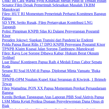
Unik! Ini Cara Warga Syou Kibarkan Merah Putih di Tengah Hutan
Senator Filep Desak Pemerintah Selesaikan Masalah TKBM
Manokwari
Filep: HUT RI Momentum Pemerintah Perbarui Komitmen Bangun
Papua
SD YPK Serito Rusak, Filep Pertanyakan Kontribusi LNG
Tangguh
Polisi: Pimpinan KNPB Silas Ki Dalang Penyerangan Posramil
Kisor
Presiden Jokowi: Siapkan Transisi dari Pandemi ke Endemi
Polda Papua Barat Rilis 17 DPO KNPB Penyerang Posramil Kisor
TPNPB Klaim Kuasai Jalan Sorong-Tambrauw-Manokwari
Filep: Kayu Log Sorong Dibawa Kabur, Hukum Berat Oknum
Terlibat!
Luar Biasa! Kontingen Papua Raih 4 Medali Emas Cabor Sepatu
Roda
Serang RI Soal HAM di Papua, Diplomat Minta Vanuatu ‘Buka
Mata’
TPNPB-OPM Ngalum Kupel Akui Serangan di Kiwirok, 1 Brimob
Tewas
Filep Wamafma: PON XX Papua Momentum Perekat Persaudaraan
Bangsa
Kemlu Berikan Tanggapan Atas Laporan PBB Soal Aktivis Papua
LSM Minta Kejati Periksa Dugaan Penyelewengan Dana Otsus di
Biak