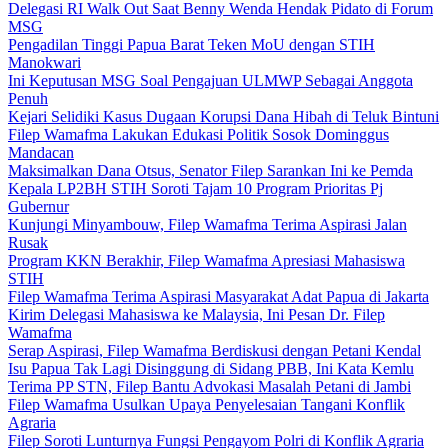
Delegasi RI Walk Out Saat Benny Wenda Hendak Pidato di Forum
MSG
Pengadilan Tinggi Papua Barat Teken MoU dengan STIH
Manokwari
Ini Keputusan MSG Soal Pengajuan ULMWP Sebagai Anggota
Penuh
Kejari Selidiki Kasus Dugaan Korupsi Dana Hibah di Teluk Bintuni
Filep Wamafma Lakukan Edukasi Politik Sosok Dominggus
Mandacan
Maksimalkan Dana Otsus, Senator Filep Sarankan Ini ke Pemda
Kepala LP2BH STIH Soroti Tajam 10 Program Prioritas Pj
Gubernur
Kunjungi Minyambouw, Filep Wamafma Terima Aspirasi Jalan
Rusak
Program KKN Berakhir, Filep Wamafma Apresiasi Mahasiswa
STIH
Filep Wamafma Terima Aspirasi Masyarakat Adat Papua di Jakarta
Kirim Delegasi Mahasiswa ke Malaysia, Ini Pesan Dr. Filep
Wamafma
Serap Aspirasi, Filep Wamafma Berdiskusi dengan Petani Kendal
Isu Papua Tak Lagi Disinggung di Sidang PBB, Ini Kata Kemlu
Terima PP STN, Filep Bantu Advokasi Masalah Petani di Jambi
Filep Wamafma Usulkan Upaya Penyelesaian Tangani Konflik
Agraria
Filep Soroti Lunturnya Fungsi Pengayom Polri di Konflik Agraria