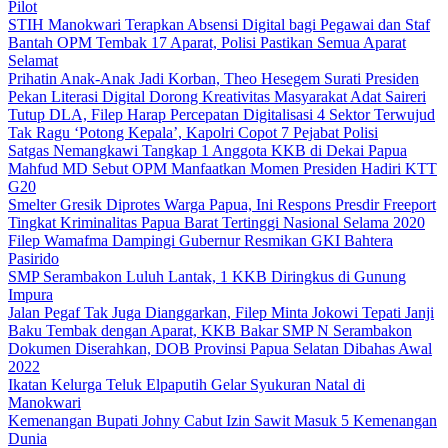
Pilot
STIH Manokwari Terapkan Absensi Digital bagi Pegawai dan Staf
Bantah OPM Tembak 17 Aparat, Polisi Pastikan Semua Aparat
Selamat
Prihatin Anak-Anak Jadi Korban, Theo Hesegem Surati Presiden
Pekan Literasi Digital Dorong Kreativitas Masyarakat Adat Saireri
Tutup DLA, Filep Harap Percepatan Digitalisasi 4 Sektor Terwujud
Tak Ragu ‘Potong Kepala’, Kapolri Copot 7 Pejabat Polisi
Satgas Nemangkawi Tangkap 1 Anggota KKB di Dekai Papua
Mahfud MD Sebut OPM Manfaatkan Momen Presiden Hadiri KTT
G20
Smelter Gresik Diprotes Warga Papua, Ini Respons Presdir Freeport
Tingkat Kriminalitas Papua Barat Tertinggi Nasional Selama 2020
Filep Wamafma Dampingi Gubernur Resmikan GKI Bahtera
Pasirido
SMP Serambakon Luluh Lantak, 1 KKB Diringkus di Gunung
Impura
Jalan Pegaf Tak Juga Dianggarkan, Filep Minta Jokowi Tepati Janji
Baku Tembak dengan Aparat, KKB Bakar SMP N Serambakon
Dokumen Diserahkan, DOB Provinsi Papua Selatan Dibahas Awal
2022
Ikatan Kelurga Teluk Elpaputih Gelar Syukuran Natal di
Manokwari
Kemenangan Bupati Johny Cabut Izin Sawit Masuk 5 Kemenangan
Dunia