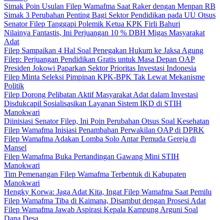
Simak Poin Usulan Filep Wamafma Saat Raker dengan Menpan RB
Simak 3 Perubahan Penting Bagi Sektor Pendidikan pada UU Otsus
Senator Filep Tanggapi Polemik Ketua KPK Firli Bahuri
Nilainya Fantastis, Ini Perjuangan 10 % DBH Migas Masyarakat
Adat
Filep Sampaikan 4 Hal Soal Penegakan Hukum ke Jaksa Agung
Filep: Perjuangan Pendidikan Gratis untuk Masa Depan OAP
Presiden Jokowi Paparkan Sektor Prioritas Investasi Indonesia
Filep Minta Seleksi Pimpinan KPK-BPK Tak Lewat Mekanisme
Politik
Filep Dorong Pelibatan Aktif Masyarakat Adat dalam Investasi
Disdukcapil Sosialisasikan Layanan Sistem IKD di STIH
Manokwari
Diinisiasi Senator Filep, Ini Poin Perubahan Otsus Soal Kesehatan
Filep Wamafma Inisiasi Penambahan Perwakilan OAP di DPRK
Filep Wamafma Adakan Lomba Solo Antar Pemuda Gereja di
Mansel
Filep Wamafma Buka Pertandingan Gawang Mini STIH
Manokwari
Tim Pemenangan Filep Wamafma Terbentuk di Kabupaten
Manokwari
Hengky Korwa: Jaga Adat Kita, Ingat Filep Wamafma Saat Pemilu
Filep Wamafma Tiba di Kaimana, Disambut dengan Prosesi Adat
Filep Wamafma Jawab Aspirasi Kepala Kampung Arguni Soal
Dana Desa