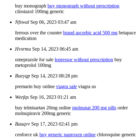
buy monograph
buy monograph without prescription
cilostazol 100mg generic
Nfxwal
Sep 06, 2023 03:47 am
ferrous over the counter
brand ascorbic acid 500 mg
betapace
medication
Hvsrmu
Sep 14, 2023 06:45 am
omeprazole for sale
lopressor without prescription
buy
metoprolol 100mg
Bueyqp
Sep 14, 2023 08:28 pm
premarin buy online
viagra sale
viagra us
Weefqs
Sep 16, 2023 01:21 am
buy telmisartan 20mg online
molnunat 200 mg pills
order
molnupiravir 200mg generic
Bauqvv
Sep 17, 2023 02:41 pm
cenforce uk
buy generic naproxen online
chloroquine generic