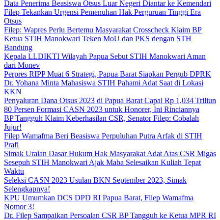
Data Penerima Beasiswa Otsus Luar Negeri Diantar ke Kemendari
Filep Tekankan Urgensi Pemenuhan Hak Perguruan Tinggi Era
Otsus
Filep: Wapres Perlu Bertemu Masyarakat Crosscheck Klaim BP
Ketua STIH Manokwari Teken MoU dan PKS dengan STH
Bandung
Kepala LLDIKTI Wilayah Papua Sebut STIH Manokwari Aman
dari Monev
Perpres RIPP Muat 6 Strategi, Papua Barat Siapkan Pergub DPRK
Dr. Yohana Minta Mahasiswa STIH Pahami Adat Saat di Lokasi
KKN
Penyaluran Dana Otsus 2023 di Papua Barat Capai Rp 1,034 Triliun
80 Persen Formasi CASN 2023 untuk Honorer, Ini Rinciannya
BP Tangguh Klaim Keberhasilan CSR, Senator Filep: Cobalah
Jujur!
Filep Wamafma Beri Beasiswa Perpuluhan Putra Arfak di STIH
Prafi
Simak Uraian Dasar Hukum Hak Masyarakat Adat Atas CSR Migas
Sesepuh STIH Manokwari Ajak Maba Selesaikan Kuliah Tepat
Waktu
Seleksi CASN 2023 Usulan BKN September 2023, Simak
Selengkapnya!
KPU Umumkan DCS DPD RI Papua Barat, Filep Wamafma
Nomor 3!
Dr. Filep Sampaikan Persoalan CSR BP Tangguh ke Ketua MPR RI