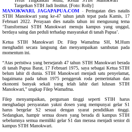
Terus Tingkatkan Mutu, Ketua STIH Manokwari
Targetkan STIH Jadi Institut. [Foto: Rolly]
MANOKWARI, JAGAPAPUA.COM
-
Peringatan dies natalis
STIH Manokwari yang ke-47 tahun jatuh tepat pada Kamis, 17
Februari 2022. Perayaan dies natalis tahun ini mengusung tema
‘Transformasi STIH Manokwari menuju kampus yang unggul,
berdaya saing dan peduli terhadap masyarakat di tanah Papua’.
Ketua STIH Manokwari Dr. Filep Wamafma SH, M.Hum
menghadiri secara langsung dan menyampaikan sambutan pada
momentum ini.
“Atas peristiwa yang bersejarah 47 tahun STIH Manokwari berada
di tanah Papua Barat, 17 Februari 1975, saya sebagai Ketua STIH
belum lahir di dunia. STIH Manokwari menjadi satu penyelamat,
bagaimana pada tahun 1975 penggerak roda pemerintahan dan
ekonomi banyak sekali yang telah lahir dari lulusan STIH
Manokwari,” ungkap Filep Wamafma.
Filep menyampaikan, perguruan tinggi seperti STIH harus
menghadapi persyaratan yakni dosen yang mempunyai gelar S1
harus bergelar S2 sesuai dengan syarat pendidikan tinggi.
Sedangkan, hampir semua dosen yang berada di kampus STIH
sebelumnya semua memiliki gelar S1 dan merasa menjadi senior di
kampus STIH Manokwari.