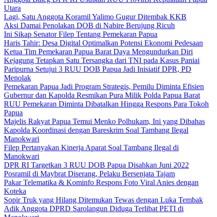
Utara
Lagi, Satu Anggota Koramil Yalimo Gugur Ditembak KKB
Aksi Damai Penolakan DOB di Nabire Berujung Ricuh
Ini Sikap Senator Filep Tentang Pemekaran Papua
Haris Tahir: Desa Digital Optimalkan Potensi Ekonomi Pedesaan
Ketua Tim Pemekaran Papua Barat Daya Mengundurkan Diri
Kejagung Tetapkan Satu Tersangka dari TNI pada Kasus Paniai
Paripurna Setujui 3 RUU DOB Papua Jadi Inisiatif DPR, PD
Menolak
Pemekaran Papua Jadi Program Strategis, Pemilu Diminta Efisien
Gubernur dan Kapolda Resmikan Pura Milik Polda Papua Barat
RUU Pemekaran Diminta Dibatalkan Hingga Respons Para Tokoh
Papua
Majelis Rakyat Papua Temui Menko Polhukam, Ini yang Dibahas
Kapolda Koordinasi dengan Bareskrim Soal Tambang Ilegal
Manokwari
Filep Pertanyakan Kinerja Aparat Soal Tambang Ilegal di
Manokwari
DPR RI Targetkan 3 RUU DOB Papua Disahkan Juni 2022
Posramil di Maybrat Diserang, Pelaku Bersenjata Tajam
Pakar Telematika & Kominfo Respons Foto Viral Anies dengan
Koteka
Sopir Truk yang Hilang Ditemukan Tewas dengan Luka Tembak
Adik Anggota DPRD Sarolangun Diduga Terlibat PETI di