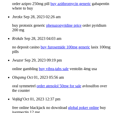
order azipro 250mg pill
buy azithromycin generic
gabapentin
where to buy
Jnrzkx
Sep 28, 2023 02:26 am
buy protonix generic
phenazopyridine price
order pyridium
200 mg
Rrzkdx
Sep 28, 2023 04:03 am
no deposit casino
buy furosemide 100mg generic
lasix 100mg
pills
Jwuzxr
Sep 29, 2023 09:19 pm
online gambling
buy vibra-tabs sale
ventolin 4mg usa
Obqxmg
Oct 01, 2023 05:56 am
oral symmetrel
order atenolol 50mg for sale
avlosulfon over
the counter
Vofdqf
Oct 01, 2023 12:37 pm
free online blackjack no download
global poker online
buy
ivermectin 12 mg