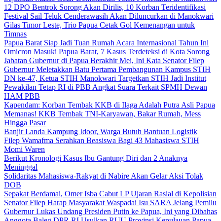
12 DPO Bentrok Sorong Akan Dirilis, 10 Korban Teridentifikasi
Festival Sail Teluk Cenderawasih Akan Diluncurkan di Manokwari
Gilas Timor Leste, Trio Papua Cetak Gol Kemenangan untuk
Timnas
Papua Barat Siap Jadi Tuan Rumah Acara Internasional Tahun Ini
Omicron Masuki Papua Barat, 7 Kasus Terdeteksi di Kota Sorong
Jabatan Gubernur di Papua Berakhir Mei, Ini Kata Senator Filep
Gubernur Meletakkan Batu Pertama Pembangunan Kampus STIH
DN ke-47, Ketua STIH Manokwari Targetkan STIH Jadi Institut
Pewakilan Tetap RI di PBB Angkat Suara Terkait SPMH Dewan
HAM PBB
Kapendam: Korban Tembak KKB di Ilaga Adalah Putra Asli Papua
Memanas! KKB Tembak TNI-Karyawan, Bakar Rumah, Mess
Hingga Pasar
Banjir Landa Kampung Idoor, Warga Butuh Bantuan Logistik
Filep Wamafma Serahkan Beasiswa Bagi 43 Mahasiswa STIH
Momi Waren
Berikut Kronologi Kasus Ibu Gantung Diri dan 2 Anaknya
Meninggal
Solidaritas Mahasiswa-Rakyat di Nabire Akan Gelar Aksi Tolak
DOB
Sepakat Berdamai, Omer Isba Cabut LP Ujaran Rasial di Kepolisian
Senator Filep Harap Masyarakat Waspadai Isu SARA Jelang Pemilu
Gubernur Lukas Undang Presiden Putin ke Papua, Ini yang Dibahas
Anggota Baleg DPR RI Usulkan RUU Provinsi Kepulauan Papua