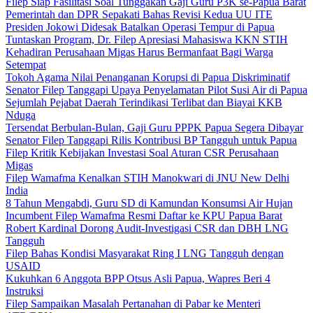
Filep Siap Fasilitasi Soal Tunggakan Gaji Guru P3K se-Papua Barat
Pemerintah dan DPR Sepakati Bahas Revisi Kedua UU ITE
Presiden Jokowi Didesak Batalkan Operasi Tempur di Papua
Tuntaskan Program, Dr. Filep Apresiasi Mahasiswa KKN STIH
Kehadiran Perusahaan Migas Harus Bermanfaat Bagi Warga
Setempat
Tokoh Agama Nilai Penanganan Korupsi di Papua Diskriminatif
Senator Filep Tanggapi Upaya Penyelamatan Pilot Susi Air di Papua
Sejumlah Pejabat Daerah Terindikasi Terlibat dan Biayai KKB
Nduga
Tersendat Berbulan-Bulan, Gaji Guru PPPK Papua Segera Dibayar
Senator Filep Tanggapi Rilis Kontribusi BP Tangguh untuk Papua
Filep Kritik Kebijakan Investasi Soal Aturan CSR Perusahaan
Migas
Filep Wamafma Kenalkan STIH Manokwari di JNU New Delhi
India
8 Tahun Mengabdi, Guru SD di Kamundan Konsumsi Air Hujan
Incumbent Filep Wamafma Resmi Daftar ke KPU Papua Barat
Robert Kardinal Dorong Audit-Investigasi CSR dan DBH LNG
Tangguh
Filep Bahas Kondisi Masyarakat Ring I LNG Tangguh dengan
USAID
Kukuhkan 6 Anggota BPP Otsus Asli Papua, Wapres Beri 4
Instruksi
Filep Sampaikan Masalah Pertanahan di Pabar ke Menteri