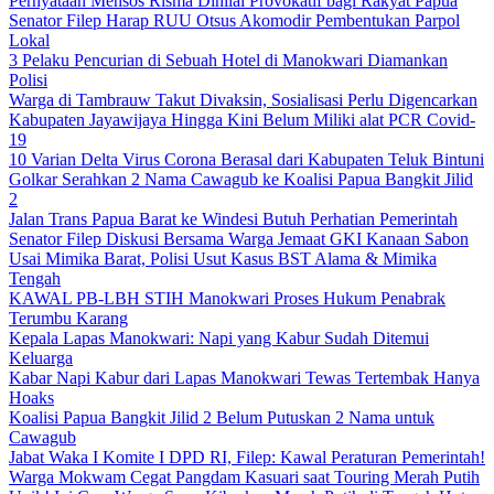
Pernyataan Mensos Risma Dinilai Provokatif bagi Rakyat Papua
Senator Filep Harap RUU Otsus Akomodir Pembentukan Parpol
Lokal
3 Pelaku Pencurian di Sebuah Hotel di Manokwari Diamankan
Polisi
Warga di Tambrauw Takut Divaksin, Sosialisasi Perlu Digencarkan
Kabupaten Jayawijaya Hingga Kini Belum Miliki alat PCR Covid-
19
10 Varian Delta Virus Corona Berasal dari Kabupaten Teluk Bintuni
Golkar Serahkan 2 Nama Cawagub ke Koalisi Papua Bangkit Jilid
2
Jalan Trans Papua Barat ke Windesi Butuh Perhatian Pemerintah
Senator Filep Diskusi Bersama Warga Jemaat GKI Kanaan Sabon
Usai Mimika Barat, Polisi Usut Kasus BST Alama & Mimika
Tengah
KAWAL PB-LBH STIH Manokwari Proses Hukum Penabrak
Terumbu Karang
Kepala Lapas Manokwari: Napi yang Kabur Sudah Ditemui
Keluarga
Kabar Napi Kabur dari Lapas Manokwari Tewas Tertembak Hanya
Hoaks
Koalisi Papua Bangkit Jilid 2 Belum Putuskan 2 Nama untuk
Cawagub
Jabat Waka I Komite I DPD RI, Filep: Kawal Peraturan Pemerintah!
Warga Mokwam Cegat Pangdam Kasuari saat Touring Merah Putih