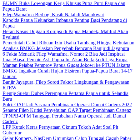
BUMN Buka Lowongan Kerja Khusus Putra-Putri Papua dan
Papua Barat
Filep Wamafma Berbagi Kasih Natal di Manokwari
Kapolda Papua Keluarkan Imbauan Penting Bagi Pendatang di
Papua
Heran Kasus Dugaan Korupsi di Papua Mandek, Mahfud Akan
Evaluasi
Pemerintah Cabut Ribuan Izin Usaha Tambang Hingga Kehutanan
Analisis BMKG Jelaskan Penyebab Bencana Banjir di Jayapura
6 Fakta Menarik Filep Wamafma, Nomor 2 Bisa Jadi Inspirasi
Luar Biasa! Pemain Asli Papua Ini Akan Berlaga di Liga Eropa
Mantan Pejabat Pemprov Papua Gugat Jokowi ke PTUN Jakarta
BMKG Ingatkan Curah Hujan Ekstrem Papua-Papua Barat 14-17
Januari
Banjir Jayapura, Filep Soroti Faktor Lingkungan & Pengawasan
RTRW
Fientje Suebu Dubes Perempuan Pertama Papua untuk Selandia
Baru
Polri: OAP Jadi Sasaran Pembinaan Operasi Damai Cartenz 2022
Senator Filep Kritisi Penyebutan OAP Target Pembinaan Cartenz
TPNPB-OPM Tanggapi Perubahan Nama Operasi Jadi Damai
Cartenz
LPP Kutuk Keras Pernyataan Oknum Tokoh Adat Soal Plt
Gubernur
Gelar Konpers, NasDem Umumkan Calon Tunggal Cagub Pabar