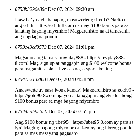
6753b3296e89c
Dec 07, 2024 09:30 am
Ikaw ba’y naghahanap ng masuwerteng simula? Narito na
ang 63jili - https://63jili-8.com na may $100 bonus para sa
lahat ng bagong miyembro! Magparehistro na at tamasahin
ang dagdag na pondo.
6753e49cd3573
Dec 07, 2024 01:01 pm
Magsimula ng tama sa mwplay888 - https://mwplay888-
8.com! Mag-sign up at tanggapin ang $100 welcome bonus
para magamit sa slots, live casino, o sports betting.
6754152132f08
Dec 07, 2024 04:28 pm
Ang swerte ay nasa iyong kamay! Magparehistro sa gold99 -
https://gold99-8.com ngayon at tanggapin ang eksklusibong
$100 bonus para sa mga bagong miyembro.
675445db955a0
Dec 07, 2024 07:55 pm
Ang $100 bonus ng ubet95 - https://ubet95-8.com ay para sa
iyo! Maging bagong miyembro at i-enjoy ang libreng pondo
para sa mas masayang paglalaro.