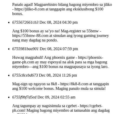
Panalo agad! Magparehistro bilang bagong miyembro sa jiliko
- https://jiliko-8.com at tanggapin ang eksklusibong $100
bonus.
6755672661cb3
Dec 08, 2024 04:30 pm
Ang $100 bonus ay sa’yo na! Mag-register sa 55bmw -
https://55bmw-88.com at simulan ang iyong gaming journey
nang may dagdag na pondo.
6755981baa901
Dec 08, 2024 07:59 pm
Huwag magpahuli! Ang phoenix game - https://phoenix-
game-ph.com ay may espesyal na alok para sa mga bagong
miyembro—ang $100 bonus na magpapasaya sa iyong laro.
6755c8cebd673
Dec 08, 2024 11:26 pm
Mag-sign up ngayon sa 8k8 - https://8k8-8.com at tanggapin
ang $100 welcome bonus. Maging panalo mula sa simula!
6755f9bf7d5ed
Dec 09, 2024 02:55 am
Ang tagumpay ay nagsisimula sa cgebet - https://cgebet-
ph.com! Maging bagong miyembro at tamasahin ang dagdag