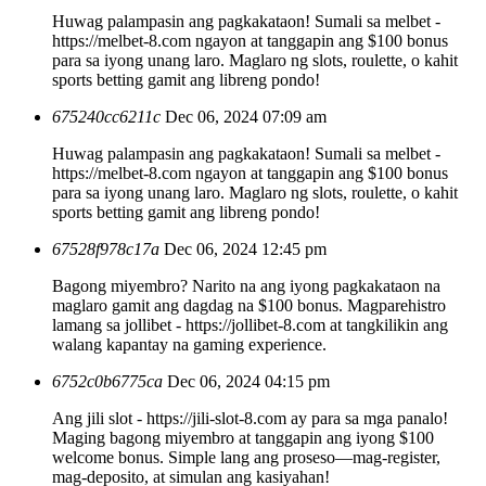
Huwag palampasin ang pagkakataon! Sumali sa melbet -
https://melbet-8.com ngayon at tanggapin ang $100 bonus
para sa iyong unang laro. Maglaro ng slots, roulette, o kahit
sports betting gamit ang libreng pondo!
675240cc6211c
Dec 06, 2024 07:09 am
Huwag palampasin ang pagkakataon! Sumali sa melbet -
https://melbet-8.com ngayon at tanggapin ang $100 bonus
para sa iyong unang laro. Maglaro ng slots, roulette, o kahit
sports betting gamit ang libreng pondo!
67528f978c17a
Dec 06, 2024 12:45 pm
Bagong miyembro? Narito na ang iyong pagkakataon na
maglaro gamit ang dagdag na $100 bonus. Magparehistro
lamang sa jollibet - https://jollibet-8.com at tangkilikin ang
walang kapantay na gaming experience.
6752c0b6775ca
Dec 06, 2024 04:15 pm
Ang jili slot - https://jili-slot-8.com ay para sa mga panalo!
Maging bagong miyembro at tanggapin ang iyong $100
welcome bonus. Simple lang ang proseso—mag-register,
mag-deposito, at simulan ang kasiyahan!