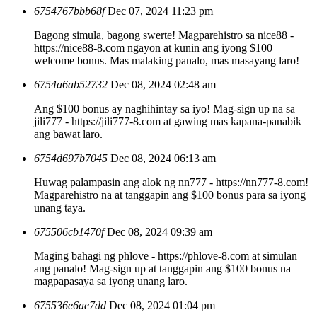
6754767bbb68f
Dec 07, 2024 11:23 pm
Bagong simula, bagong swerte! Magparehistro sa nice88 -
https://nice88-8.com ngayon at kunin ang iyong $100
welcome bonus. Mas malaking panalo, mas masayang laro!
6754a6ab52732
Dec 08, 2024 02:48 am
Ang $100 bonus ay naghihintay sa iyo! Mag-sign up na sa
jili777 - https://jili777-8.com at gawing mas kapana-panabik
ang bawat laro.
6754d697b7045
Dec 08, 2024 06:13 am
Huwag palampasin ang alok ng nn777 - https://nn777-8.com!
Magparehistro na at tanggapin ang $100 bonus para sa iyong
unang taya.
675506cb1470f
Dec 08, 2024 09:39 am
Maging bahagi ng phlove - https://phlove-8.com at simulan
ang panalo! Mag-sign up at tanggapin ang $100 bonus na
magpapasaya sa iyong unang laro.
675536e6ae7dd
Dec 08, 2024 01:04 pm