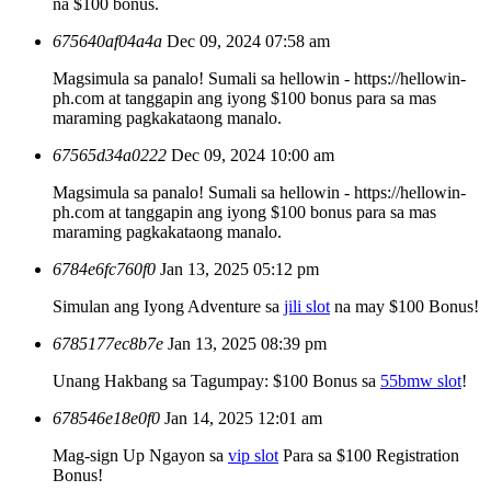
na $100 bonus.
675640af04a4a
Dec 09, 2024 07:58 am
Magsimula sa panalo! Sumali sa hellowin - https://hellowin-
ph.com at tanggapin ang iyong $100 bonus para sa mas
maraming pagkakataong manalo.
67565d34a0222
Dec 09, 2024 10:00 am
Magsimula sa panalo! Sumali sa hellowin - https://hellowin-
ph.com at tanggapin ang iyong $100 bonus para sa mas
maraming pagkakataong manalo.
6784e6fc760f0
Jan 13, 2025 05:12 pm
Simulan ang Iyong Adventure sa
jili slot
na may $100 Bonus!
6785177ec8b7e
Jan 13, 2025 08:39 pm
Unang Hakbang sa Tagumpay: $100 Bonus sa
55bmw slot
!
678546e18e0f0
Jan 14, 2025 12:01 am
Mag-sign Up Ngayon sa
vip slot
Para sa $100 Registration
Bonus!