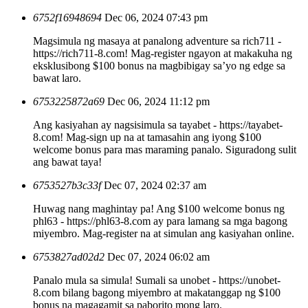
6752f16948694
Dec 06, 2024 07:43 pm
Magsimula ng masaya at panalong adventure sa rich711 -
https://rich711-8.com! Mag-register ngayon at makakuha ng
eksklusibong $100 bonus na magbibigay sa’yo ng edge sa
bawat laro.
6753225872a69
Dec 06, 2024 11:12 pm
Ang kasiyahan ay nagsisimula sa tayabet - https://tayabet-
8.com! Mag-sign up na at tamasahin ang iyong $100
welcome bonus para mas maraming panalo. Siguradong sulit
ang bawat taya!
6753527b3c33f
Dec 07, 2024 02:37 am
Huwag nang maghintay pa! Ang $100 welcome bonus ng
phl63 - https://phl63-8.com ay para lamang sa mga bagong
miyembro. Mag-register na at simulan ang kasiyahan online.
6753827ad02d2
Dec 07, 2024 06:02 am
Panalo mula sa simula! Sumali sa unobet - https://unobet-
8.com bilang bagong miyembro at makatanggap ng $100
bonus na magagamit sa paborito mong laro.