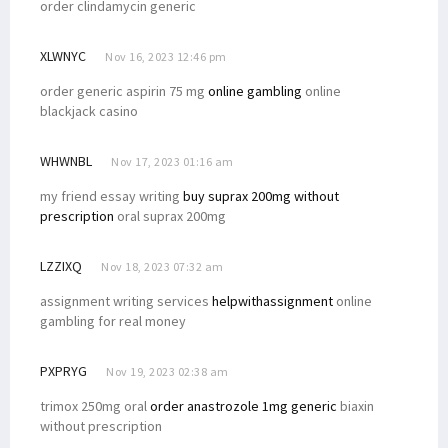
order clindamycin generic
XLWNYC
Nov 16, 2023 12:46 pm
order generic aspirin 75 mg
online gambling
online
blackjack casino
WHWNBL
Nov 17, 2023 01:16 am
my friend essay writing
buy suprax 200mg without
prescription
oral suprax 200mg
LZZIXQ
Nov 18, 2023 07:32 am
assignment writing services
helpwithassignment
online
gambling for real money
PXPRYG
Nov 19, 2023 02:38 am
trimox 250mg oral
order anastrozole 1mg generic
biaxin
without prescription