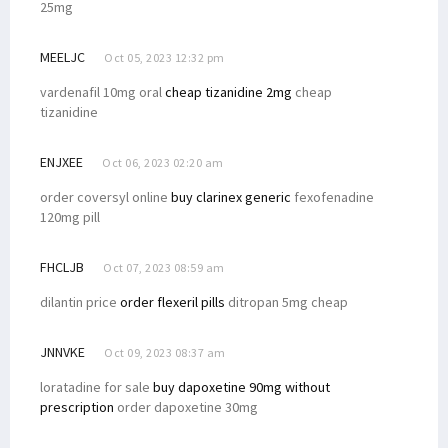
25mg
MEELJC
Oct 05, 2023 12:32 pm
vardenafil 10mg oral
cheap tizanidine 2mg
cheap
tizanidine
ENJXEE
Oct 06, 2023 02:20 am
order coversyl online
buy clarinex generic
fexofenadine
120mg pill
FHCLJB
Oct 07, 2023 08:59 am
dilantin price
order flexeril pills
ditropan 5mg cheap
JNNVKE
Oct 09, 2023 08:37 am
loratadine for sale
buy dapoxetine 90mg without
prescription
order dapoxetine 30mg