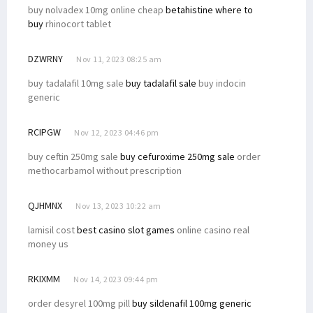
buy nolvadex 10mg online cheap
betahistine where to
buy
rhinocort tablet
DZWRNY
Nov 11, 2023 08:25 am
buy tadalafil 10mg sale
buy tadalafil sale
buy indocin
generic
RCIPGW
Nov 12, 2023 04:46 pm
buy ceftin 250mg sale
buy cefuroxime 250mg sale
order
methocarbamol without prescription
QJHMNX
Nov 13, 2023 10:22 am
lamisil cost
best casino slot games
online casino real
money us
RKIXMM
Nov 14, 2023 09:44 pm
order desyrel 100mg pill
buy sildenafil 100mg generic