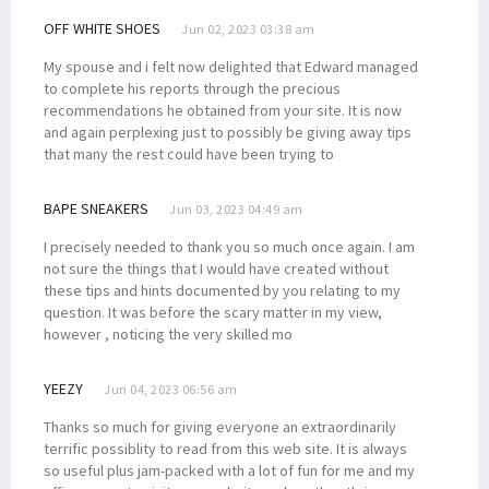
OFF WHITE SHOES
Jun 02, 2023 03:38 am
My spouse and i felt now delighted that Edward managed
to complete his reports through the precious
recommendations he obtained from your site. It is now
and again perplexing just to possibly be giving away tips
that many the rest could have been trying to
BAPE SNEAKERS
Jun 03, 2023 04:49 am
I precisely needed to thank you so much once again. I am
not sure the things that I would have created without
these tips and hints documented by you relating to my
question. It was before the scary matter in my view,
however , noticing the very skilled mo
YEEZY
Jun 04, 2023 06:56 am
Thanks so much for giving everyone an extraordinarily
terrific possiblity to read from this web site. It is always
so useful plus jam-packed with a lot of fun for me and my