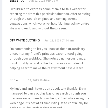
YEEZY 700
Jun 12, 2023 04:40 am
I would like to express some thanks to this writer for
rescuing me from this particular situation. After scouting
through the search engines and coming across
suggestions which were not helpful, I figured my entire
life was over. Living without the presenc
OFF WHITE CLOTHING
Jun 13, 2023 07:44 am
I'm commenting to let you know of the extraordinary
encounter my friend's princess experienced going
through your webblog. She noticed numerous things,
most notably what it is like to possess a wonderful
helping heart to make the rest without hassle learn
KD 14
Jun 14, 2023 10:46 am
My husband and i have been absolutely thankful Ervin
managed to carry out his basic research through your
precious recommendations he grabbed while using the
web page. It's not at all simplistic just to continually be
giving away key points that men and w