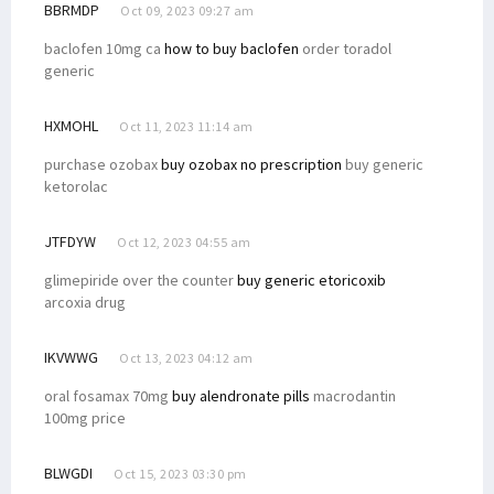
BBRMDP
Oct 09, 2023 09:27 am
baclofen 10mg ca
how to buy baclofen
order toradol
generic
HXMOHL
Oct 11, 2023 11:14 am
purchase ozobax
buy ozobax no prescription
buy generic
ketorolac
JTFDYW
Oct 12, 2023 04:55 am
glimepiride over the counter
buy generic etoricoxib
arcoxia drug
IKVWWG
Oct 13, 2023 04:12 am
oral fosamax 70mg
buy alendronate pills
macrodantin
100mg price
BLWGDI
Oct 15, 2023 03:30 pm