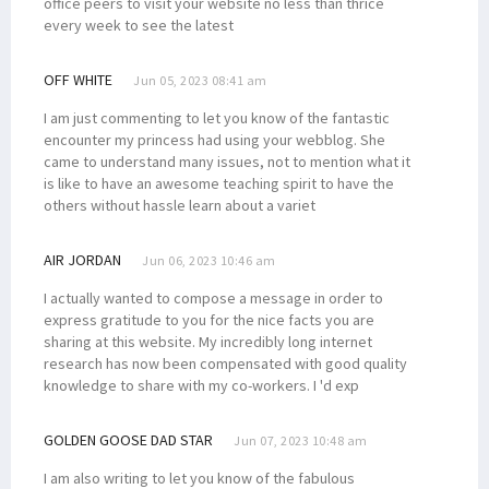
office peers to visit your website no less than thrice
every week to see the latest
OFF WHITE
Jun 05, 2023 08:41 am
I am just commenting to let you know of the fantastic
encounter my princess had using your webblog. She
came to understand many issues, not to mention what it
is like to have an awesome teaching spirit to have the
others without hassle learn about a variet
AIR JORDAN
Jun 06, 2023 10:46 am
I actually wanted to compose a message in order to
express gratitude to you for the nice facts you are
sharing at this website. My incredibly long internet
research has now been compensated with good quality
knowledge to share with my co-workers. I 'd exp
GOLDEN GOOSE DAD STAR
Jun 07, 2023 10:48 am
I am also writing to let you know of the fabulous