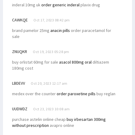
inderal 10mg uk
order generic inderal
plavix drug
CAWKQE
Oct 17, 2023 08:42 pm
brand pamelor 25mg
anacin pills
order paracetamol for
sale
ZNUQKR
Oct 19, 2023 05:28 pm
buy orlistat 60mg for sale
asacol 800mg oral
diltiazem
180mg cost
LBDEVV
Oct 20, 2023 12:17 am
medex over the counter
order paroxetine pills
buy reglan
UUDWDZ
Oct 23, 2023 10:08 am
purchase astelin online cheap
buy irbesartan 300mg
without prescription
avapro online