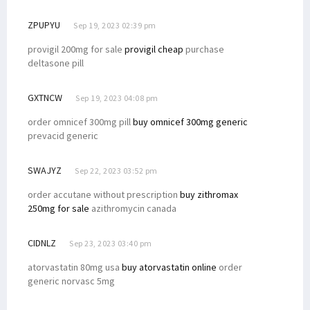
ZPUPYU
Sep 19, 2023 02:39 pm
provigil 200mg for sale
provigil cheap
purchase
deltasone pill
GXTNCW
Sep 19, 2023 04:08 pm
order omnicef 300mg pill
buy omnicef 300mg generic
prevacid generic
SWAJYZ
Sep 22, 2023 03:52 pm
order accutane without prescription
buy zithromax
250mg for sale
azithromycin canada
CIDNLZ
Sep 23, 2023 03:40 pm
atorvastatin 80mg usa
buy atorvastatin online
order
generic norvasc 5mg