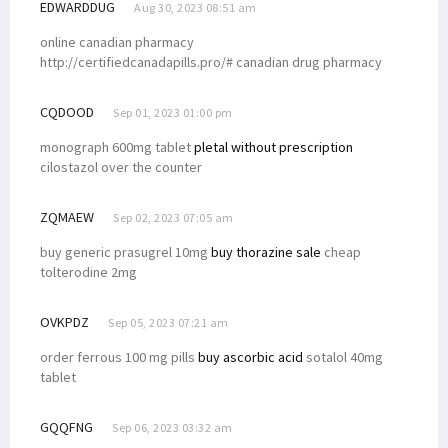
EDWARDDUG
Aug 30, 2023 08:51 am
online canadian pharmacy
http://certifiedcanadapills.pro/# canadian drug pharmacy
CQDOOD
Sep 01, 2023 01:00 pm
monograph 600mg tablet
pletal without prescription
cilostazol over the counter
ZQMAEW
Sep 02, 2023 07:05 am
buy generic prasugrel 10mg
buy thorazine sale
cheap
tolterodine 2mg
OVKPDZ
Sep 05, 2023 07:21 am
order ferrous 100 mg pills
buy ascorbic acid
sotalol 40mg
tablet
GQQFNG
Sep 06, 2023 03:32 am