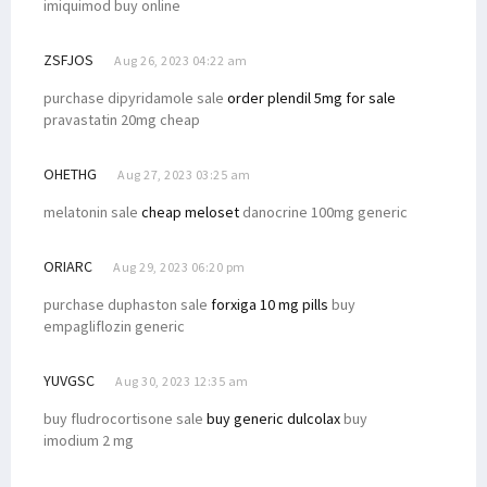
imiquimod buy online
ZSFJOS
Aug 26, 2023 04:22 am
purchase dipyridamole sale
order plendil 5mg for sale
pravastatin 20mg cheap
OHETHG
Aug 27, 2023 03:25 am
melatonin sale
cheap meloset
danocrine 100mg generic
ORIARC
Aug 29, 2023 06:20 pm
purchase duphaston sale
forxiga 10 mg pills
buy
empagliflozin generic
YUVGSC
Aug 30, 2023 12:35 am
buy fludrocortisone sale
buy generic dulcolax
buy
imodium 2 mg