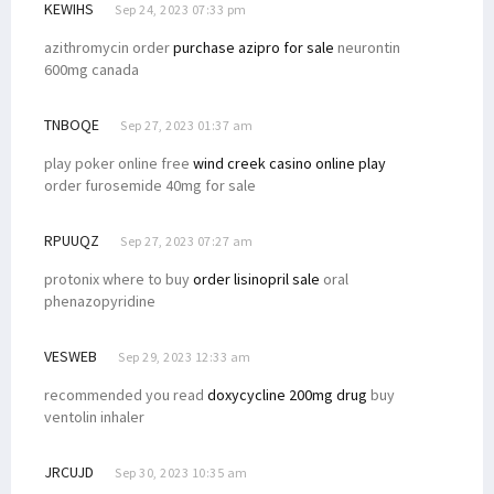
KEWIHS
Sep 24, 2023 07:33 pm
azithromycin order
purchase azipro for sale
neurontin
600mg canada
TNBOQE
Sep 27, 2023 01:37 am
play poker online free
wind creek casino online play
order furosemide 40mg for sale
RPUUQZ
Sep 27, 2023 07:27 am
protonix where to buy
order lisinopril sale
oral
phenazopyridine
VESWEB
Sep 29, 2023 12:33 am
recommended you read
doxycycline 200mg drug
buy
ventolin inhaler
JRCUJD
Sep 30, 2023 10:35 am