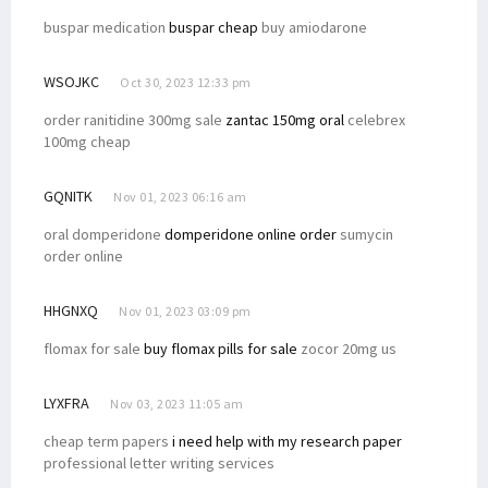
buspar medication
buspar cheap
buy amiodarone
WSOJKC
Oct 30, 2023 12:33 pm
order ranitidine 300mg sale
zantac 150mg oral
celebrex
100mg cheap
GQNITK
Nov 01, 2023 06:16 am
oral domperidone
domperidone online order
sumycin
order online
HHGNXQ
Nov 01, 2023 03:09 pm
flomax for sale
buy flomax pills for sale
zocor 20mg us
LYXFRA
Nov 03, 2023 11:05 am
cheap term papers
i need help with my research paper
professional letter writing services