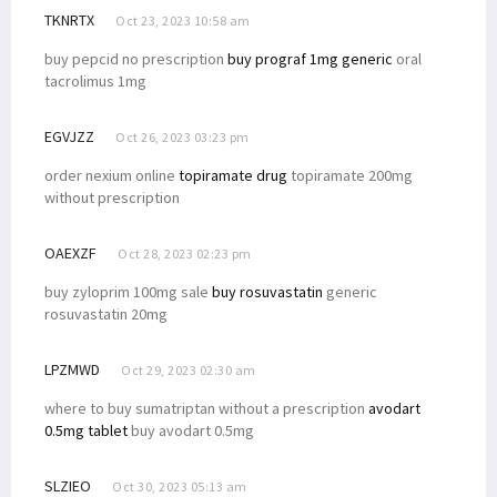
TKNRTX
Oct 23, 2023 10:58 am
buy pepcid no prescription
buy prograf 1mg generic
oral
tacrolimus 1mg
EGVJZZ
Oct 26, 2023 03:23 pm
order nexium online
topiramate drug
topiramate 200mg
without prescription
OAEXZF
Oct 28, 2023 02:23 pm
buy zyloprim 100mg sale
buy rosuvastatin
generic
rosuvastatin 20mg
LPZMWD
Oct 29, 2023 02:30 am
where to buy sumatriptan without a prescription
avodart
0.5mg tablet
buy avodart 0.5mg
SLZIEO
Oct 30, 2023 05:13 am