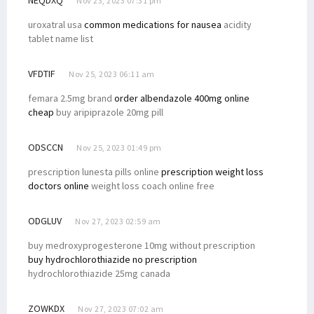
NEQDXQ
Nov 23, 2023 07:31 pm
uroxatral usa
common medications for nausea
acidity
tablet name list
VFDTIF
Nov 25, 2023 06:11 am
femara 2.5mg brand
order albendazole 400mg online
cheap
buy aripiprazole 20mg pill
ODSCCN
Nov 25, 2023 01:49 pm
prescription lunesta pills online
prescription weight loss
doctors online
weight loss coach online free
ODGLUV
Nov 27, 2023 02:59 am
buy medroxyprogesterone 10mg without prescription
buy hydrochlorothiazide no prescription
hydrochlorothiazide 25mg canada
ZOWKDX
Nov 27, 2023 07:02 am