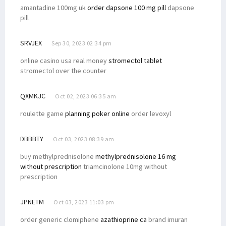
amantadine 100mg uk
order dapsone 100 mg pill
dapsone
pill
SRVJEX
Sep 30, 2023 02:34 pm
online casino usa real money
stromectol tablet
stromectol over the counter
QXMKJC
Oct 02, 2023 06:35 am
roulette game
planning poker online
order levoxyl
DBBBTY
Oct 03, 2023 08:39 am
buy methylprednisolone
methylprednisolone 16 mg
without prescription
triamcinolone 10mg without
prescription
JPNETM
Oct 03, 2023 11:03 pm
order generic clomiphene
azathioprine ca
brand imuran