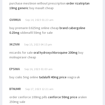
purchase mestinon without prescription
order rizatriptan
10mg generic
buy maxalt cheap
GVVMUA
Sep 14, 2023 01:23 am
buy premarin 0.625mg online cheap
brand cabergoline
0.25mg
sildenafil 50mg for sale
XKZIVW
Sep 15, 2023 04:15 pm
micardis for sale
oral hydroxychloroquine 200mg
buy
molnupiravir cheap
EPSIWA
Sep 16, 2023 01:03 am
buy cialis 5mg online
tadalafil 40mg price
viagra uk
BTNUMR
Sep 17, 2023 12:21 am
order cenforce 100mg pills
cenforce 50mg price
aralen
250mg sale