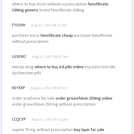
where to buy tricor without a prescription
fenofibrate
160mg generic
brand fenofibrate 200mg
FYSUVH
Aug 14, 2023 04:22 pm
purchase tricor
fenofibrate cheap
purchase fenofibrate
without prescription
LUSEWZ
Aug 21, 2023 04:07 am
mintop drug
where to buy ed pills online
buy best erectile
dysfunction pills
KEYXXP
Aug 21, 2023 09:00 am
order acarbose for sale
order griseofulvin 250mg online
order griseofulvin 250 mg without prescription
LCQCYP
Aug 23, 2023 07:21 pm
aspirin 75 mg without prescription
buy lquin for sale