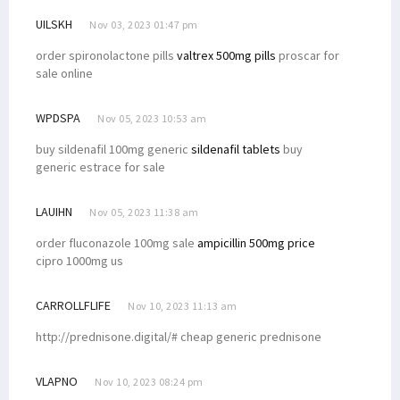
UILSKH
Nov 03, 2023 01:47 pm
order spironolactone pills
valtrex 500mg pills
proscar for
sale online
WPDSPA
Nov 05, 2023 10:53 am
buy sildenafil 100mg generic
sildenafil tablets
buy
generic estrace for sale
LAUIHN
Nov 05, 2023 11:38 am
order fluconazole 100mg sale
ampicillin 500mg price
cipro 1000mg us
CARROLLFLIFE
Nov 10, 2023 11:13 am
http://prednisone.digital/# cheap generic prednisone
VLAPNO
Nov 10, 2023 08:24 pm