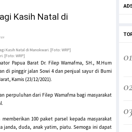
AD
gi Kasih Natal di
TO
ews
0
i. [Foto: WRP]
nator Papua Barat Dr. Filep Wamafma, SH., M.Hum
an di pinggir jalan Sowi 4 dan penjual sayur di Bumi
rat, Kamis (23/12/2021).
0
ian perpuluhan dari Filep Wamafma bagi masyarakat
l.
0
an memberikan 100 paket parsel kepada masyarakat
janda, duda, anak yatim, piatu. Semoga ini dapat