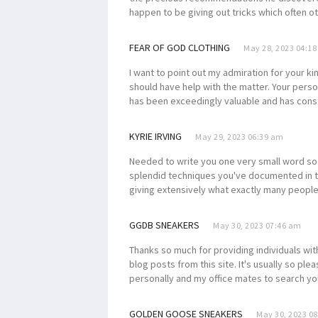
happen to be giving out tricks which often o
FEAR OF GOD CLOTHING
May 28, 2023 04:1
I want to point out my admiration for your k
should have help with the matter. Your pers
has been exceedingly valuable and has con
KYRIE IRVING
May 29, 2023 06:39 am
Needed to write you one very small word so a
splendid techniques you've documented in th
giving extensively what exactly many people
GGDB SNEAKERS
May 30, 2023 07:46 am
Thanks so much for providing individuals with
blog posts from this site. It's usually so p
personally and my office mates to search you
GOLDEN GOOSE SNEAKERS
May 30, 2023 0