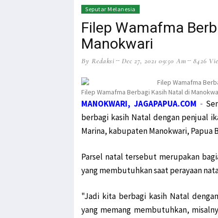
HEADLINE
NEWS
Seputar Melanesia
Filep Wamafma Berba
Manokwari
By Redaksi
Dec 27, 2021 09:50 Am
8426 Vi
Filep Wamafma Berbagi Kasih Natal di Manokwar
MANOKWARI, JAGAPAPUA.COM
-
Se
berbagi kasih Natal dengan penjual ik
Marina, kabupaten Manokwari, Papua Ba
Parsel natal tersebut merupakan bag
yang membutuhkan saat perayaan nata
"Jadi kita berbagi kasih Natal deng
yang memang membutuhkan, misalnya 