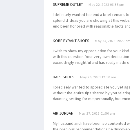
SUPREME OUTLET
May 22, 2023 06:35 pm
I definitely wanted to send a brief remark to
splendid ideas you are showing at this websit
end been honored with reasonable facts an
KOBE BYRANT SHOES
May 24, 2023 09:27 p
I wish to show my appreciation for your kin
with this question. Your very own dedicatio
exceedingly insightful and has really made o
BAPE SHOES
May 26, 2023 12:10 am
I precisely wanted to appreciate you yet aga
without the entire tips shared by you relating
daunting setting for me personally, but enc
AIR JORDAN
May 27, 2023 01:50 am
My husband and i have been so contented whe
the precious recommendations he discovered u