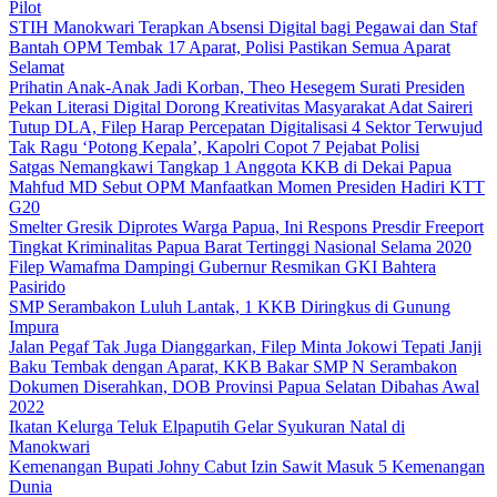
Pilot
STIH Manokwari Terapkan Absensi Digital bagi Pegawai dan Staf
Bantah OPM Tembak 17 Aparat, Polisi Pastikan Semua Aparat
Selamat
Prihatin Anak-Anak Jadi Korban, Theo Hesegem Surati Presiden
Pekan Literasi Digital Dorong Kreativitas Masyarakat Adat Saireri
Tutup DLA, Filep Harap Percepatan Digitalisasi 4 Sektor Terwujud
Tak Ragu ‘Potong Kepala’, Kapolri Copot 7 Pejabat Polisi
Satgas Nemangkawi Tangkap 1 Anggota KKB di Dekai Papua
Mahfud MD Sebut OPM Manfaatkan Momen Presiden Hadiri KTT
G20
Smelter Gresik Diprotes Warga Papua, Ini Respons Presdir Freeport
Tingkat Kriminalitas Papua Barat Tertinggi Nasional Selama 2020
Filep Wamafma Dampingi Gubernur Resmikan GKI Bahtera
Pasirido
SMP Serambakon Luluh Lantak, 1 KKB Diringkus di Gunung
Impura
Jalan Pegaf Tak Juga Dianggarkan, Filep Minta Jokowi Tepati Janji
Baku Tembak dengan Aparat, KKB Bakar SMP N Serambakon
Dokumen Diserahkan, DOB Provinsi Papua Selatan Dibahas Awal
2022
Ikatan Kelurga Teluk Elpaputih Gelar Syukuran Natal di
Manokwari
Kemenangan Bupati Johny Cabut Izin Sawit Masuk 5 Kemenangan
Dunia