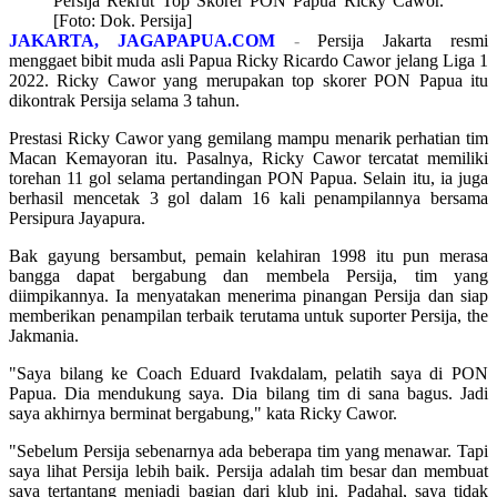
Persija Rekrut Top Skorer PON Papua Ricky Cawor.
[Foto: Dok. Persija]
JAKARTA, JAGAPAPUA.COM
-
Persija Jakarta resmi
menggaet bibit muda asli Papua Ricky Ricardo Cawor jelang Liga 1
2022. Ricky Cawor yang merupakan top skorer PON Papua itu
dikontrak Persija selama 3 tahun.
Prestasi Ricky Cawor yang gemilang mampu menarik perhatian tim
Macan Kemayoran itu. Pasalnya, Ricky Cawor tercatat memiliki
torehan 11 gol selama pertandingan PON Papua. Selain itu, ia juga
berhasil mencetak 3 gol dalam 16 kali penampilannya bersama
Persipura Jayapura.
Bak gayung bersambut, pemain kelahiran 1998 itu pun merasa
bangga dapat bergabung dan membela Persija, tim yang
diimpikannya. Ia menyatakan menerima pinangan Persija dan siap
memberikan penampilan terbaik terutama untuk suporter Persija, the
Jakmania.
"Saya bilang ke Coach Eduard Ivakdalam, pelatih saya di PON
Papua. Dia mendukung saya. Dia bilang tim di sana bagus. Jadi
saya akhirnya berminat bergabung," kata Ricky Cawor.
"Sebelum Persija sebenarnya ada beberapa tim yang menawar. Tapi
saya lihat Persija lebih baik. Persija adalah tim besar dan membuat
saya tertantang menjadi bagian dari klub ini. Padahal, saya tidak