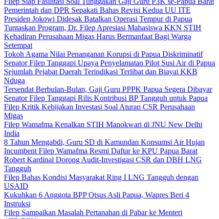
Filep Siap Fasilitasi Soal Tunggakan Gaji Guru P3K se-Papua Barat
Pemerintah dan DPR Sepakati Bahas Revisi Kedua UU ITE
Presiden Jokowi Didesak Batalkan Operasi Tempur di Papua
Tuntaskan Program, Dr. Filep Apresiasi Mahasiswa KKN STIH
Kehadiran Perusahaan Migas Harus Bermanfaat Bagi Warga
Setempat
Tokoh Agama Nilai Penanganan Korupsi di Papua Diskriminatif
Senator Filep Tanggapi Upaya Penyelamatan Pilot Susi Air di Papua
Sejumlah Pejabat Daerah Terindikasi Terlibat dan Biayai KKB
Nduga
Tersendat Berbulan-Bulan, Gaji Guru PPPK Papua Segera Dibayar
Senator Filep Tanggapi Rilis Kontribusi BP Tangguh untuk Papua
Filep Kritik Kebijakan Investasi Soal Aturan CSR Perusahaan
Migas
Filep Wamafma Kenalkan STIH Manokwari di JNU New Delhi
India
8 Tahun Mengabdi, Guru SD di Kamundan Konsumsi Air Hujan
Incumbent Filep Wamafma Resmi Daftar ke KPU Papua Barat
Robert Kardinal Dorong Audit-Investigasi CSR dan DBH LNG
Tangguh
Filep Bahas Kondisi Masyarakat Ring I LNG Tangguh dengan
USAID
Kukuhkan 6 Anggota BPP Otsus Asli Papua, Wapres Beri 4
Instruksi
Filep Sampaikan Masalah Pertanahan di Pabar ke Menteri