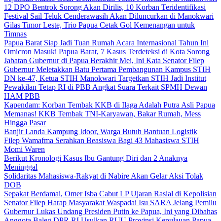
12 DPO Bentrok Sorong Akan Dirilis, 10 Korban Teridentifikasi
Festival Sail Teluk Cenderawasih Akan Diluncurkan di Manokwari
Gilas Timor Leste, Trio Papua Cetak Gol Kemenangan untuk
Timnas
Papua Barat Siap Jadi Tuan Rumah Acara Internasional Tahun Ini
Omicron Masuki Papua Barat, 7 Kasus Terdeteksi di Kota Sorong
Jabatan Gubernur di Papua Berakhir Mei, Ini Kata Senator Filep
Gubernur Meletakkan Batu Pertama Pembangunan Kampus STIH
DN ke-47, Ketua STIH Manokwari Targetkan STIH Jadi Institut
Pewakilan Tetap RI di PBB Angkat Suara Terkait SPMH Dewan
HAM PBB
Kapendam: Korban Tembak KKB di Ilaga Adalah Putra Asli Papua
Memanas! KKB Tembak TNI-Karyawan, Bakar Rumah, Mess
Hingga Pasar
Banjir Landa Kampung Idoor, Warga Butuh Bantuan Logistik
Filep Wamafma Serahkan Beasiswa Bagi 43 Mahasiswa STIH
Momi Waren
Berikut Kronologi Kasus Ibu Gantung Diri dan 2 Anaknya
Meninggal
Solidaritas Mahasiswa-Rakyat di Nabire Akan Gelar Aksi Tolak
DOB
Sepakat Berdamai, Omer Isba Cabut LP Ujaran Rasial di Kepolisian
Senator Filep Harap Masyarakat Waspadai Isu SARA Jelang Pemilu
Gubernur Lukas Undang Presiden Putin ke Papua, Ini yang Dibahas
Anggota Baleg DPR RI Usulkan RUU Provinsi Kepulauan Papua