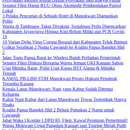
Pernyataan Mensos Risma Dinilai Provokatif bagi Rakyat Papua
Senator Filep Harap RUU Otsus Akomodir Pembentukan Parpol
Lokal
3 Pelaku Pencurian di Sebuah Hotel di Manokwari Diamankan
Polisi
Warga di Tambrauw Takut Divaksin, Sosialisasi Perlu Digencarkan
Kabupaten Jayawijaya Hingga Kini Belum Miliki alat PCR Covid-
19
10 Varian Delta Virus Corona Berasal dari Kabupaten Teluk Bintuni
Golkar Serahkan 2 Nama Cawagub ke Koalisi Papua Bangkit Jilid
2
Jalan Trans Papua Barat ke Windesi Butuh Perhatian Pemerintah
Senator Filep Diskusi Bersama Warga Jemaat GKI Kanaan Sabon
Usai Mimika Barat, Polisi Usut Kasus BST Alama & Mimika
Tengah
KAWAL PB-LBH STIH Manokwari Proses Hukum Penabrak
Terumbu Karang
Kepala Lapas Manokwari: Napi yang Kabur Sudah Ditemui
Keluarga
Kabar Napi Kabur dari Lapas Manokwari Tewas Tertembak Hanya
Hoaks
Koalisi Papua Bangkit Jilid 2 Belum Putuskan 2 Nama untuk
Cawagub
Jabat Waka I Komite I DPD RI, Filep: Kawal Peraturan Pemerintah!
Warga Mokwam Cegat Pangdam Kasuari saat Touring Merah Putih