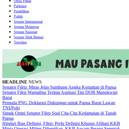
Otsus Papua
Parlemen
Pendidikan
Politik
Seputar Internasional
Seputar Melanesia
Seputar Nasional
Seputar Teluk Bintuni
Traveling
HEADLINE
NEWS
Senator Filep: Miras Jelas Sumbang Angka Kematian di Papua
Senator Filep Wamafma Terima Aspirasi Tim DOB Manokwari
Barat
Pemuda PNG Deklarasi Dukungan untuk Papua Barat Lawan
TNI/Polri
Simak Opini Senator Filep Soal Cita-Cita Kedamaian di Tanah
Papua
Hindari Bias Definisi, Filep: Perlu Definisi Khusus Afiliasi KKB
Minta Operasi Militer Dihentikan, KKB Ancam Perang Serentak