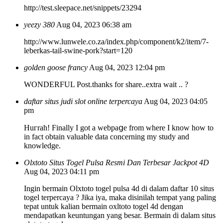
http://test.sleepace.net/snippets/23294
yeezy 380
Aug 04, 2023 06:38 am
http://www.lunwele.co.za/index.php/component/k2/item/7-
leberkas-tail-swine-pork?start=120
golden goose francy
Aug 04, 2023 12:04 pm
WONDERFUL Post.thanks for share..extra wait .. ?
daftar situs judi slot online terpercaya
Aug 04, 2023 04:05
pm
Huгrah! Finally I got a webpaցe from where I know how to
in fact obtain valuable data concerning my study and
knowledge.
Olxtoto Situs Togel Pulsa Resmi Dan Terbesar Jackpot 4D
Aug 04, 2023 04:11 pm
Ingin bermain Olxtoto togel pulsa 4d di dalam daftar 10 situs
togel terpercaya ? Jika iya, maka disinilah tempat yang paling
tepat untuk kalian bermain oxltoto togel 4d dengan
mendapatkan keuntungan yang besar. Bermain di dalam situs