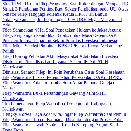
Simak Poin Usulan Filep Wamafma Saat Raker dengan Menpan RB
Simak 3 Perubahan Penting Bagi Sektor Pendidikan pada UU Otsus
Senator Filep Tanggapi Polemik Ketua KPK Firli Bahuri
Nilainya Fantastis, Ini Perjuangan 10 % DBH Migas Masyarakat
Adat
Filep Sampaikan 4 Hal Soal Penegakan Hukum ke Jaksa Agung
Filep: Perjuangan Pendidikan Gratis untuk Masa Depan OAP
Presiden Jokowi Paparkan Sektor Prioritas Investasi Indonesia
Filep Minta Seleksi Pimpinan KPK-BPK Tak Lewat Mekanisme
Politik
Filep Dorong Pelibatan Aktif Masyarakat Adat dalam Investasi
Disdukcapil Sosialisasikan Layanan Sistem IKD di STIH
Manokwari
Diinisiasi Senator Filep, Ini Poin Perubahan Otsus Soal Kesehatan
Filep Wamafma Inisiasi Penambahan Perwakilan OAP di DPRK
Filep Wamafma Adakan Lomba Solo Antar Pemuda Gereja di
Mansel
Filep Wamafma Buka Pertandingan Gawang Mini STIH
Manokwari
Tim Pemenangan Filep Wamafma Terbentuk di Kabupaten
Manokwari
Hengky Korwa: Jaga Adat Kita, Ingat Filep Wamafma Saat Pemilu
Filep Wamafma Tiba di Kaimana, Disambut dengan Prosesi Adat
Filep Wamafma Jawab Aspirasi Kepala Kampung Arguni Soal
Dana Desa