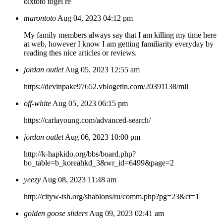
olxtoto togel re
marontoto
Aug 04, 2023 04:12 pm
My family members always say that I am killing my time here
at web, however I know I am getting familiarity everyday by
reading thes nice articles or reviews.
jordan outlet
Aug 05, 2023 12:55 am
https://devinpake97652.vblogetin.com/20391138/mil
off-white
Aug 05, 2023 06:15 pm
https://carlayoung.com/advanced-search/
jordan outlet
Aug 06, 2023 10:00 pm
http://k-hapkido.org/bbs/board.php?
bo_table=b_koreahkd_3&wr_id=6499&page=2
yeezy
Aug 08, 2023 11:48 am
http://cityw-tsh.org/shablons/ru/comm.php?pg=23&ct=1
golden goose sliders
Aug 09, 2023 02:41 am