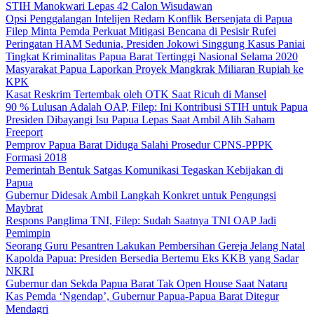
STIH Manokwari Lepas 42 Calon Wisudawan
Opsi Penggalangan Intelijen Redam Konflik Bersenjata di Papua
Filep Minta Pemda Perkuat Mitigasi Bencana di Pesisir Rufei
Peringatan HAM Sedunia, Presiden Jokowi Singgung Kasus Paniai
Tingkat Kriminalitas Papua Barat Tertinggi Nasional Selama 2020
Masyarakat Papua Laporkan Proyek Mangkrak Miliaran Rupiah ke
KPK
Kasat Reskrim Tertembak oleh OTK Saat Ricuh di Mansel
90 % Lulusan Adalah OAP, Filep: Ini Kontribusi STIH untuk Papua
Presiden Dibayangi Isu Papua Lepas Saat Ambil Alih Saham
Freeport
Pemprov Papua Barat Diduga Salahi Prosedur CPNS-PPPK
Formasi 2018
Pemerintah Bentuk Satgas Komunikasi Tegaskan Kebijakan di
Papua
Gubernur Didesak Ambil Langkah Konkret untuk Pengungsi
Maybrat
Respons Panglima TNI, Filep: Sudah Saatnya TNI OAP Jadi
Pemimpin
Seorang Guru Pesantren Lakukan Pembersihan Gereja Jelang Natal
Kapolda Papua: Presiden Bersedia Bertemu Eks KKB yang Sadar
NKRI
Gubernur dan Sekda Papua Barat Tak Open House Saat Nataru
Kas Pemda ‘Ngendap’, Gubernur Papua-Papua Barat Ditegur
Mendagri