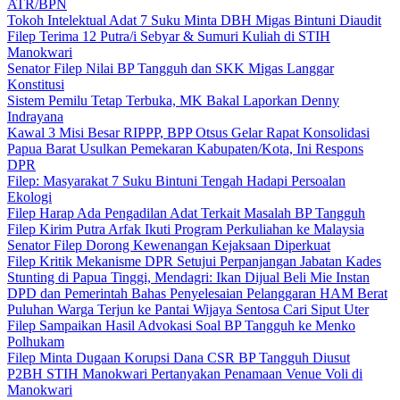
ATR/BPN
Tokoh Intelektual Adat 7 Suku Minta DBH Migas Bintuni Diaudit
Filep Terima 12 Putra/i Sebyar & Sumuri Kuliah di STIH
Manokwari
Senator Filep Nilai BP Tangguh dan SKK Migas Langgar
Konstitusi
Sistem Pemilu Tetap Terbuka, MK Bakal Laporkan Denny
Indrayana
Kawal 3 Misi Besar RIPPP, BPP Otsus Gelar Rapat Konsolidasi
Papua Barat Usulkan Pemekaran Kabupaten/Kota, Ini Respons
DPR
Filep: Masyarakat 7 Suku Bintuni Tengah Hadapi Persoalan
Ekologi
Filep Harap Ada Pengadilan Adat Terkait Masalah BP Tangguh
Filep Kirim Putra Arfak Ikuti Program Perkuliahan ke Malaysia
Senator Filep Dorong Kewenangan Kejaksaan Diperkuat
Filep Kritik Mekanisme DPR Setujui Perpanjangan Jabatan Kades
Stunting di Papua Tinggi, Mendagri: Ikan Dijual Beli Mie Instan
DPD dan Pemerintah Bahas Penyelesaian Pelanggaran HAM Berat
Puluhan Warga Terjun ke Pantai Wijaya Sentosa Cari Siput Uter
Filep Sampaikan Hasil Advokasi Soal BP Tangguh ke Menko
Polhukam
Filep Minta Dugaan Korupsi Dana CSR BP Tangguh Diusut
P2BH STIH Manokwari Pertanyakan Penamaan Venue Voli di
Manokwari