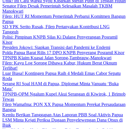
Unik! Ini Cara Warga Syou Kibarkan Merah Putih di Tengah Hutan
Senator Filep Desak Pemerintah Selesaikan Masalah TKBM
Manokwari
Filep: HUT RI Momentum Pemerintah Perbarui Komitmen Bangun
Papua
SD YPK Serito Rusak, Filep Pertanyakan Kontribusi LNG
Tangguh
Polisi: Pimpinan KNPB Silas Ki Dalang Penyerangan Posramil
Kisor
Presiden Jokowi: Siapkan Transisi dari Pandemi ke Endemi
Polda Papua Barat Rilis 17 DPO KNPB Penyerang Posramil Kisor
TPNPB Klaim Kuasai Jalan Sorong-Tambrauw-Manokwari
Filep: Kayu Log Sorong Dibawa Kabur, Hukum Berat Oknum
Terlibat!
Luar Biasa! Kontingen Papua Raih 4 Medali Emas Cabor Sepatu
Roda
Serang RI Soal HAM di Papua, Diplomat Minta Vanuatu ‘Buka
Mata’
TPNPB-OPM Ngalum Kupel Akui Serangan di Kiwirok, 1 Brimob
Tewas
Filep Wamafma: PON XX Papua Momentum Perekat Persaudaraan
Bangsa
Kemlu Berikan Tanggapan Atas Laporan PBB Soal Aktivis Papua
LSM Minta Kejati Periksa Dugaan Penyelewengan Dana Otsus di
Biak