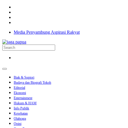
Media Penyambung Aspirasi Rakyat
Biak & Supiori
Budaya dan Biografi Tokoh
Editorial
Ekonomi
Entertainment
Hukum & HAM
Info Publik
Kesehatan
Olahraga
Opini