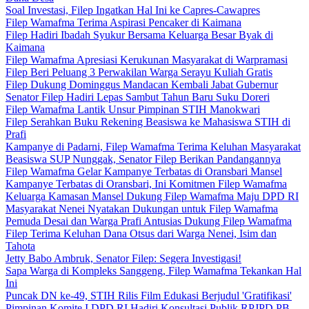
Soal Investasi, Filep Ingatkan Hal Ini ke Capres-Cawapres
Filep Wamafma Terima Aspirasi Pencaker di Kaimana
Filep Hadiri Ibadah Syukur Bersama Keluarga Besar Byak di
Kaimana
Filep Wamafma Apresiasi Kerukunan Masyarakat di Warpramasi
Filep Beri Peluang 3 Perwakilan Warga Serayu Kuliah Gratis
Filep Dukung Dominggus Mandacan Kembali Jabat Gubernur
Senator Filep Hadiri Lepas Sambut Tahun Baru Suku Doreri
Filep Wamafma Lantik Unsur Pimpinan STIH Manokwari
Filep Serahkan Buku Rekening Beasiswa ke Mahasiswa STIH di
Prafi
Kampanye di Padarni, Filep Wamafma Terima Keluhan Masyarakat
Beasiswa SUP Nunggak, Senator Filep Berikan Pandangannya
Filep Wamafma Gelar Kampanye Terbatas di Oransbari Mansel
Kampanye Terbatas di Oransbari, Ini Komitmen Filep Wamafma
Keluarga Kamasan Mansel Dukung Filep Wamafma Maju DPD RI
Masyarakat Nenei Nyatakan Dukungan untuk Filep Wamafma
Pemuda Desai dan Warga Prafi Antusias Dukung Filep Wamafma
Filep Terima Keluhan Dana Otsus dari Warga Nenei, Isim dan
Tahota
Jetty Babo Ambruk, Senator Filep: Segera Investigasi!
Sapa Warga di Kompleks Sanggeng, Filep Wamafma Tekankan Hal
Ini
Puncak DN ke-49, STIH Rilis Film Edukasi Berjudul 'Gratifikasi'
Pimpinan Komite I DPD RI Hadiri Konsultasi Publik RPJPD PB