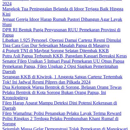
2024
Mangkok Tua Peninggalan Belanda di Idoor Terjaga Baik Hingga
Kini
Jemaat Gereja Idoor Harap Rumah Pastori Dibangun Agar Layak
Huni
DPR RI Bentuk Panja Penyusunan RUU Pemekaran Provinsi di
Papua
Libatkan 1.925 Personel, Operasi Damai Cartenz Resmi Dimulai
Tiga Cara Gus Dur Selesaikan Masalah Papua di Masanya
4 Prajurit TNI di Maybrat Sorong Selatan Ditembak KKB
Putra Asli Papua Terbunuh KKB, Pangdam Kasuari Bereaksi Keras
Senator Filep Uraikan 5 Intisari Pasal Pemekaran UU Otsus Papua
Pemekaran Papua, Filep Ungkap 2 Opsi Siapkan Pemerintahan
Daerah
Serangan KKB di Kiwirok, 1 Anggota Satgas Cartenz Tertembak
Tok! Ini Jadwal Resmi Pilpres dan Pilkada 2024
Dua Kelompok Warga Bentrok di Sorong, Belasan Orang Tewas
Pelaku Bentrok di Kota Sorong Bukan Orang Papua, Ini
Kronologinya
Filep Harap Aparat Mampu Deteksi Dini Potensi Kekerasan di
Daerah
Filep Wamafma: Polisi Penangkap Pelaku Layak Terima Reward
Polisi Ringkus 2 Terduga Pelaku Pembunuhan Khani Rumaf di
Sorong
Sejumlah Massa Gelar Demonstrasi Tolak Pemekaran di Manokwari