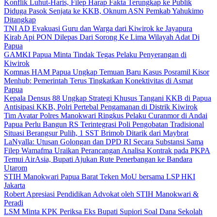
Konflik Luhut-Haris, Filep Harap Fakta Terungkap ke Publik
Diduga Pasok Senjata ke KKB, Oknum ASN Pemkab Yahukimo
Ditangkap
TNI AD Evakuasi Guru dan Warga dari Kiwirok ke Jayapura
Kirab Api PON Dilepas Dari Sorong Ke Lima Wilayah Adat Di
Papua
GAMKI Papua Minta Tindak Tegas Pelaku Penyerangan di
Kiwirok
Komnas HAM Papua Ungkap Temuan Baru Kasus Posramil Kisor
Menhub: Pemerintah Terus Tingkatkan Konektivitas di Asmat
Papua
Kepala Densus 88 Ungkap Strategi Khusus Tangani KKB di Papua
Antisipasi KKB, Polri Pertebal Pengamanan di Distrik Kiwirok
Tim Avatar Polres Manokwari Ringkus Pelaku Curanmor di Andai
Papua Perlu Bangun RS Terintegrasi Poli Pengobatan Tradisional
Situasi Berangsur Pulih, 1 SST Brimob Ditarik dari Maybrat
LaNyalla: Utusan Golongan dan DPD RI Secara Substansi Sama
Filep Wamafma Uraikan Perancangan Analisa Kontrak pada PKPA
Temui AirAsia, Bupati Ajukan Rute Penerbangan ke Bandara
Utarom
STIH Manokwari Papua Barat Teken MoU bersama LSP HKI
Jakarta
Robert Apresiasi Pendidikan Advokat oleh STIH Manokwari &
Peradi
LSM Minta KPK Periksa Eks Bupati Supiori Soal Dana Sekolah