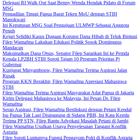
Delegasi RI Walk Out Saat Benny Wenda Hendak Pidato di Forum
MSG
Pengadilan Tinggi Papua Barat Teken MoU dengan STIH
Manokwari
Ini Keputusan MSG Soal Pengajuan ULMWP Sebagai Anggota
Penuh
Kejari Selidiki Kasus Dugaan Korupsi Dana Hibah di Teluk Bintuni
Filep Wamafma Lakukan Edukasi Politik Sosok Dominggus
Mandacan
Maksimalkan Dana Otsus, Senator Filep Sarankan Ini ke Pemda
Kepala LP2BH STIH Soroti Tajam 10 Program Prioritas Pj
Gubernur
Kunjungi Minyambouw, Filep Wamafma Terima Aspirasi Jalan
Rusak
Program KKN Berakhir, Filep Wamafma Apresiasi Mahasiswa
STIH
Filep Wamafma Terima Aspirasi Masyarakat Adat Papua di Jakarta
Kirim Delegasi Mahasiswa ke Malaysia, Ini Pesan Dr. Filep
Wamafma
Serap Aspirasi, Filep Wamafma Berdiskusi dengan Petani Kendal
Isu Papua Tak Lagi Disinggung di Sidang PBB, Ini Kata Kemlu
Terima PP STN, Filep Bantu Advokasi Masalah Petani di Jambi
Filep Wamafma Usulkan Upaya Penyelesaian Tangani Konflik
Agraria
Filep Soroti Lunturnya Fungsi Pengayom Polri di Konflik Agraria