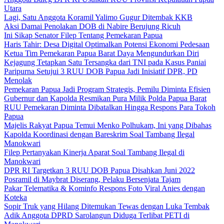
Utara
Lagi, Satu Anggota Koramil Yalimo Gugur Ditembak KKB
Aksi Damai Penolakan DOB di Nabire Berujung Ricuh
Ini Sikap Senator Filep Tentang Pemekaran Papua
Haris Tahir: Desa Digital Optimalkan Potensi Ekonomi Pedesaan
Ketua Tim Pemekaran Papua Barat Daya Mengundurkan Diri
Kejagung Tetapkan Satu Tersangka dari TNI pada Kasus Paniai
Paripurna Setujui 3 RUU DOB Papua Jadi Inisiatif DPR, PD
Menolak
Pemekaran Papua Jadi Program Strategis, Pemilu Diminta Efisien
Gubernur dan Kapolda Resmikan Pura Milik Polda Papua Barat
RUU Pemekaran Diminta Dibatalkan Hingga Respons Para Tokoh
Papua
Majelis Rakyat Papua Temui Menko Polhukam, Ini yang Dibahas
Kapolda Koordinasi dengan Bareskrim Soal Tambang Ilegal
Manokwari
Filep Pertanyakan Kinerja Aparat Soal Tambang Ilegal di
Manokwari
DPR RI Targetkan 3 RUU DOB Papua Disahkan Juni 2022
Posramil di Maybrat Diserang, Pelaku Bersenjata Tajam
Pakar Telematika & Kominfo Respons Foto Viral Anies dengan
Koteka
Sopir Truk yang Hilang Ditemukan Tewas dengan Luka Tembak
Adik Anggota DPRD Sarolangun Diduga Terlibat PETI di