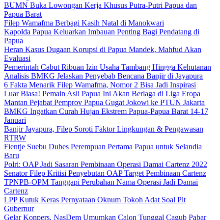
BUMN Buka Lowongan Kerja Khusus Putra-Putri Papua dan
Papua Barat
Filep Wamafma Berbagi Kasih Natal di Manokwari
Kapolda Papua Keluarkan Imbauan Penting Bagi Pendatang di
Papua
Heran Kasus Dugaan Korupsi di Papua Mandek, Mahfud Akan
Evaluasi
Pemerintah Cabut Ribuan Izin Usaha Tambang Hingga Kehutanan
Analisis BMKG Jelaskan Penyebab Bencana Banjir di Jayapura
6 Fakta Menarik Filep Wamafma, Nomor 2 Bisa Jadi Inspirasi
Luar Biasa! Pemain Asli Papua Ini Akan Berlaga di Liga Eropa
Mantan Pejabat Pemprov Papua Gugat Jokowi ke PTUN Jakarta
BMKG Ingatkan Curah Hujan Ekstrem Papua-Papua Barat 14-17
Januari
Banjir Jayapura, Filep Soroti Faktor Lingkungan & Pengawasan
RTRW
Fientje Suebu Dubes Perempuan Pertama Papua untuk Selandia
Baru
Polri: OAP Jadi Sasaran Pembinaan Operasi Damai Cartenz 2022
Senator Filep Kritisi Penyebutan OAP Target Pembinaan Cartenz
TPNPB-OPM Tanggapi Perubahan Nama Operasi Jadi Damai
Cartenz
LPP Kutuk Keras Pernyataan Oknum Tokoh Adat Soal Plt
Gubernur
Gelar Konpers, NasDem Umumkan Calon Tunggal Cagub Pabar