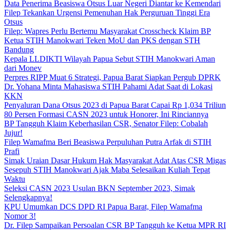
Data Penerima Beasiswa Otsus Luar Negeri Diantar ke Kemendari
Filep Tekankan Urgensi Pemenuhan Hak Perguruan Tinggi Era
Otsus
Filep: Wapres Perlu Bertemu Masyarakat Crosscheck Klaim BP
Ketua STIH Manokwari Teken MoU dan PKS dengan STH
Bandung
Kepala LLDIKTI Wilayah Papua Sebut STIH Manokwari Aman
dari Monev
Perpres RIPP Muat 6 Strategi, Papua Barat Siapkan Pergub DPRK
Dr. Yohana Minta Mahasiswa STIH Pahami Adat Saat di Lokasi
KKN
Penyaluran Dana Otsus 2023 di Papua Barat Capai Rp 1,034 Triliun
80 Persen Formasi CASN 2023 untuk Honorer, Ini Rinciannya
BP Tangguh Klaim Keberhasilan CSR, Senator Filep: Cobalah
Jujur!
Filep Wamafma Beri Beasiswa Perpuluhan Putra Arfak di STIH
Prafi
Simak Uraian Dasar Hukum Hak Masyarakat Adat Atas CSR Migas
Sesepuh STIH Manokwari Ajak Maba Selesaikan Kuliah Tepat
Waktu
Seleksi CASN 2023 Usulan BKN September 2023, Simak
Selengkapnya!
KPU Umumkan DCS DPD RI Papua Barat, Filep Wamafma
Nomor 3!
Dr. Filep Sampaikan Persoalan CSR BP Tangguh ke Ketua MPR RI