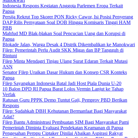
Manokwari
Indonesia Respons Kegiatan Anggota Parlemen Eropa Terkait
Papua
Persija Rekrut Top Skorer PON Ricky Cawor, Isi Posisi Penyerang
DAP Rilis Pernyataan Soal DOB Hingga Komisaris Tinggi HAM
PBB
Mahfud MD Blak-blakan Soal Pencucian Uang dan Korupsi di
Papua
Blokade Jalan, Warga Desak 4 Distrik Dikembalikan ke Manokwari
Filep: Pemerintah Perlu Audit SKK Migas dan BP Tangguh di
Bintuni
Filep Minta Mendagri Tinjau Ulang Surat Edaran Terkait Mutasi
ASN
Senator Filep Uraikan Dasar Hukum dan Konsep CSR Konteks
Papua
Filep Sayangkan Indonesia Batal Jadi Host Piala Dunia U-20
10 Balon DPD RI Papua Barat Lolos Vermin Lanjut ke Tahap
Verfak
Ratusan Guru PPPK Demo Tuntut Gaji, Pemprov PBD Berikan
Respons
Filep: Sudahkah DBH Kehutanan Bermanfaat Bagi Masyarakat
Adat?
Filep Bantu Administrasi Pembuatan SIM Bagi Masyarakat Pami
Pemerintah Diminta Evaluasi Pendekatan Keamanan di Papua
Pengesahan Perppu Ciptaker Dinilai Abaikan Aspirasi Rakyat