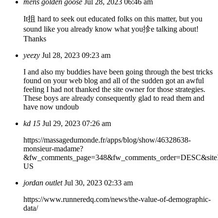
mens golden goose
Jul 28, 2023 06:46 am
It抯 hard to seek out educated folks on this matter, but you
sound like you already know what you抮e talking about!
Thanks
yeezy
Jul 28, 2023 09:23 am
I and also my buddies have been going through the best tricks
found on your web blog and all of the sudden got an awful
feeling I had not thanked the site owner for those strategies.
These boys are already consequently glad to read them and
have now undoub
kd 15
Jul 29, 2023 07:26 am
https://massagedumonde.fr/apps/blog/show/46328638-
monsieur-madame?
&fw_comments_page=348&fw_comments_order=DESC&siteI
US
jordan outlet
Jul 30, 2023 02:33 am
https://www.runneredq.com/news/the-value-of-demographic-
data/