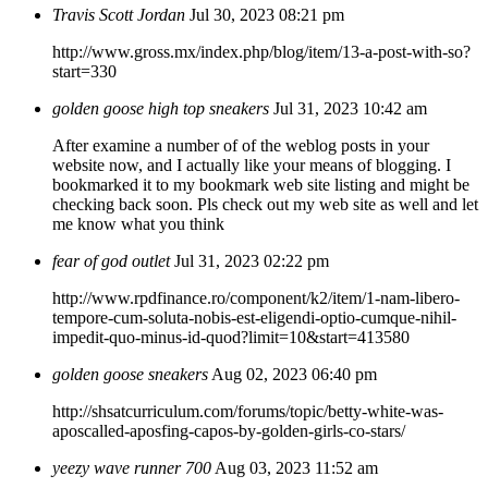
Travis Scott Jordan
Jul 30, 2023 08:21 pm
http://www.gross.mx/index.php/blog/item/13-a-post-with-so?
start=330
golden goose high top sneakers
Jul 31, 2023 10:42 am
After examine a number of of the weblog posts in your
website now, and I actually like your means of blogging. I
bookmarked it to my bookmark web site listing and might be
checking back soon. Pls check out my web site as well and let
me know what you think
fear of god outlet
Jul 31, 2023 02:22 pm
http://www.rpdfinance.ro/component/k2/item/1-nam-libero-
tempore-cum-soluta-nobis-est-eligendi-optio-cumque-nihil-
impedit-quo-minus-id-quod?limit=10&start=413580
golden goose sneakers
Aug 02, 2023 06:40 pm
http://shsatcurriculum.com/forums/topic/betty-white-was-
aposcalled-aposfing-capos-by-golden-girls-co-stars/
yeezy wave runner 700
Aug 03, 2023 11:52 am