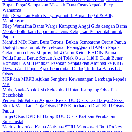
Bupati Pegaf Sampaikan Masalah Dana Otsus kepada Filep
Wamafma
Filep Serahkan Buku Karyanya untuk Bupati Pegaf & Billy
Mambrasar
Filep Wamafma Bantu Warga Kampung Anggi Gida dengan Bama
Menko Polhukam Paparkan 2 Jenis Kebijakan Pemerintah untuk
Papua
Mahfud MD: Kami Buru Teroris, Bukan Sembarang Orang Papua
Dialog Damai untuk Penyelesaian Pelanggaran HAM di Papua
Gelar Jumpa Pers Muprov, Ini 4 Calon Ketua KADIN Papua
Polda Papua Barat: Seruan Aksi Tolak Otsus Jilid II Tidak Benar
Komnas HAM: Hentikan Pasokan Senjata dan Amunisi ke KBB
Dewan Adat Papua Ajak Pemerintah Dialog Terbuka Bahas UU
Otsus
MRP dan MRPB Ajukan Sengketa Kewenangan Lembaga kepada
MK
Miris, Anak-Anak Usia Sekolah di Hutan Kampung Obo Tak
Bersekolah
Pemerintah Pahami Aspirasi Revisi UU Otsus Tak Hanya 2 Pasal
Simak Masukan Timja Otsus DPD RI terhadap Draft RUU Otsus
Papua
Timja Otsus DPD RI Harap RUU Otsus Pastikan Perubahan
Substansial
Marius: Instruksi Ketua Aktivitas STIH Manokwari Ikuti Prokes