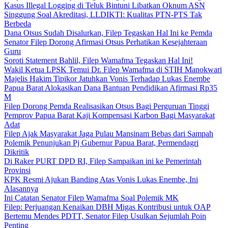
Kasus Illegal Logging di Teluk Bintuni Libatkan Oknum ASN
Singgung Soal Akreditasi, LLDIKTI: Kualitas PTN-PTS Tak
Berbeda
Dana Otsus Sudah Disalurkan, Filep Tegaskan Hal Ini ke Pemda
Senator Filep Dorong Afirmasi Otsus Perhatikan Kesejahteraan
Guru
Soroti Statement Bahlil, Filep Wamafma Tegaskan Hal Ini!
Wakil Ketua LPSK Temui Dr. Filep Wamafma di STIH Manokwari
Majelis Hakim Tipikor Jatuhkan Vonis Terhadap Lukas Enembe
Papua Barat Alokasikan Dana Bantuan Pendidikan Afirmasi Rp35
M
Filep Dorong Pemda Realisasikan Otsus Bagi Perguruan Tinggi
Pemprov Papua Barat Kaji Kompensasi Karbon Bagi Masyarakat
Adat
Filep Ajak Masyarakat Jaga Pulau Mansinam Bebas dari Sampah
Polemik Penunjukan Pj Gubernur Papua Barat, Permendagri
Dikritik
Di Raker PURT DPD RI, Filep Sampaikan ini ke Pemerintah
Provinsi
KPK Resmi Ajukan Banding Atas Vonis Lukas Enembe, Ini
Alasannya
Ini Catatan Senator Filep Wamafma Soal Polemik MK
Filep: Perjuangan Kenaikan DBH Migas Kontribusi untuk OAP
Bertemu Mendes PDTT, Senator Filep Usulkan Sejumlah Poin
Penting