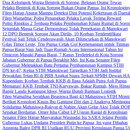
Dua Kelompok Warga Bentrok di Sorong, Belasan Orang Tewas
Pelaku Bentrok di Kota Sorong Bukan Orang Papua, Ini Kronologin
Filep Harap Aparat Mampu Deteksi Dini Potensi Kekerasan di Daera
Filep Wamafma: Polisi Penangkap Pelaku Layak Terima Reward
Polisi Ringkus 2 Terduga Pelaku Pembunuhan Khani Rumaf di Soro
Sejumlah Massa Gelar Demonstrasi Tolak Pemekaran di Manokwari
12 DPO Bentrok Sorong Akan Dirilis, 10 Korban Teridentifikasi
Festival Sail Teluk Cenderawasih Akan Diluncurkan di Manokwari
Gilas Timor Leste, Trio Papua Cetak Gol Kemenangan untuk Timnas
Papua Barat Siap Jadi Tuan Rumah Acara Internasional Tahun Ini
Omicron Masuki Papua Barat, 7 Kasus Terdeteksi di Kota Sorong
Jabatan Gubernur di Papua Berakhir Mei, Ini Kata Senator Filep
Gubernur Meletakkan Batu Pertama Pembangunan Kampus STIH
DN ke-47, Ketua STIH Manokwari Targetkan STIH Jadi Institut
Pewakilan Tetap RI di PBB Angkat Suara Terkait SPMH Dewan 
Kapendam: Korban Tembak KKB di Ilaga Adalah Putra Asli Papua
Memanas! KKB Tembak TNI-Karyawan, Bakar Rumah, Mess Hingg
Banjir Landa Kampung Idoor, Warga Butuh Bantuan Logistik
Filep Wamafma Serahkan Beasiswa Bagi 43 Mahasiswa STIH Momi
Berikut Kronologi Kasus Ibu Gantung Diri dan 2 Anaknya Meningga
Solidaritas Mahasiswa-Rakyat di Nabire Akan Gelar Aksi Tolak DO
Sepakat Berdamai, Omer Isba Cabut LP Ujaran Rasial di Kepolisian
Senator Filep Harap Masyarakat Waspadai Isu SARA Jelang Pemilu
Gubernur Lukas Undang Presiden Putin ke Papua, Ini yang Dibahas
Anggota Baleg DPR RI Usulkan RUU Provinsi Kepulauan Papua Ut