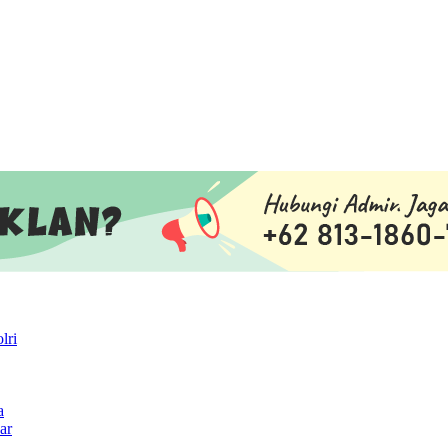
lri
a
ar