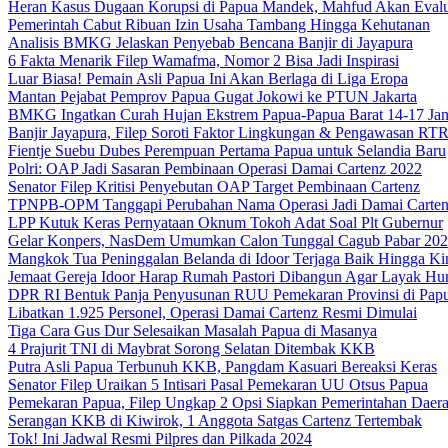
Heran Kasus Dugaan Korupsi di Papua Mandek, Mahfud Akan Evalu
Pemerintah Cabut Ribuan Izin Usaha Tambang Hingga Kehutanan
Analisis BMKG Jelaskan Penyebab Bencana Banjir di Jayapura
6 Fakta Menarik Filep Wamafma, Nomor 2 Bisa Jadi Inspirasi
Luar Biasa! Pemain Asli Papua Ini Akan Berlaga di Liga Eropa
Mantan Pejabat Pemprov Papua Gugat Jokowi ke PTUN Jakarta
BMKG Ingatkan Curah Hujan Ekstrem Papua-Papua Barat 14-17 Jan
Banjir Jayapura, Filep Soroti Faktor Lingkungan & Pengawasan R
Fientje Suebu Dubes Perempuan Pertama Papua untuk Selandia Baru
Polri: OAP Jadi Sasaran Pembinaan Operasi Damai Cartenz 2022
Senator Filep Kritisi Penyebutan OAP Target Pembinaan Cartenz
TPNPB-OPM Tanggapi Perubahan Nama Operasi Jadi Damai Carte
LPP Kutuk Keras Pernyataan Oknum Tokoh Adat Soal Plt Gubernur
Gelar Konpers, NasDem Umumkan Calon Tunggal Cagub Pabar 20
Mangkok Tua Peninggalan Belanda di Idoor Terjaga Baik Hingga Ki
Jemaat Gereja Idoor Harap Rumah Pastori Dibangun Agar Layak Hu
DPR RI Bentuk Panja Penyusunan RUU Pemekaran Provinsi di Pap
Libatkan 1.925 Personel, Operasi Damai Cartenz Resmi Dimulai
Tiga Cara Gus Dur Selesaikan Masalah Papua di Masanya
4 Prajurit TNI di Maybrat Sorong Selatan Ditembak KKB
Putra Asli Papua Terbunuh KKB, Pangdam Kasuari Bereaksi Keras
Senator Filep Uraikan 5 Intisari Pasal Pemekaran UU Otsus Papua
Pemekaran Papua, Filep Ungkap 2 Opsi Siapkan Pemerintahan Daer
Serangan KKB di Kiwirok, 1 Anggota Satgas Cartenz Tertembak
Tok! Ini Jadwal Resmi Pilpres dan Pilkada 2024