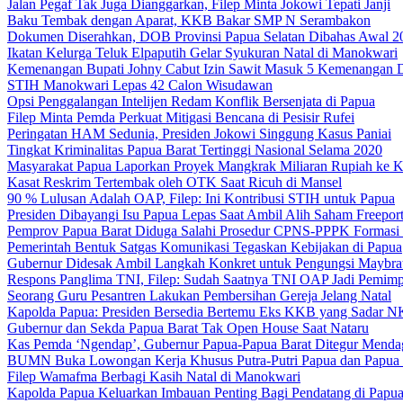
Jalan Pegaf Tak Juga Dianggarkan, Filep Minta Jokowi Tepati Janji
Baku Tembak dengan Aparat, KKB Bakar SMP N Serambakon
Dokumen Diserahkan, DOB Provinsi Papua Selatan Dibahas Awal 2
Ikatan Kelurga Teluk Elpaputih Gelar Syukuran Natal di Manokwari
Kemenangan Bupati Johny Cabut Izin Sawit Masuk 5 Kemenangan 
STIH Manokwari Lepas 42 Calon Wisudawan
Opsi Penggalangan Intelijen Redam Konflik Bersenjata di Papua
Filep Minta Pemda Perkuat Mitigasi Bencana di Pesisir Rufei
Peringatan HAM Sedunia, Presiden Jokowi Singgung Kasus Paniai
Tingkat Kriminalitas Papua Barat Tertinggi Nasional Selama 2020
Masyarakat Papua Laporkan Proyek Mangkrak Miliaran Rupiah ke
Kasat Reskrim Tertembak oleh OTK Saat Ricuh di Mansel
90 % Lulusan Adalah OAP, Filep: Ini Kontribusi STIH untuk Papua
Presiden Dibayangi Isu Papua Lepas Saat Ambil Alih Saham Freepor
Pemprov Papua Barat Diduga Salahi Prosedur CPNS-PPPK Formasi
Pemerintah Bentuk Satgas Komunikasi Tegaskan Kebijakan di Papua
Gubernur Didesak Ambil Langkah Konkret untuk Pengungsi Maybra
Respons Panglima TNI, Filep: Sudah Saatnya TNI OAP Jadi Pemimp
Seorang Guru Pesantren Lakukan Pembersihan Gereja Jelang Natal
Kapolda Papua: Presiden Bersedia Bertemu Eks KKB yang Sadar 
Gubernur dan Sekda Papua Barat Tak Open House Saat Nataru
Kas Pemda ‘Ngendap’, Gubernur Papua-Papua Barat Ditegur Menda
BUMN Buka Lowongan Kerja Khusus Putra-Putri Papua dan Papua 
Filep Wamafma Berbagi Kasih Natal di Manokwari
Kapolda Papua Keluarkan Imbauan Penting Bagi Pendatang di Papu