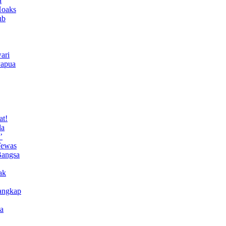
a
Hoaks
ub
ari
Papua
at!
da
’
Tewas
Bangsa
ak
angkap
a