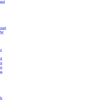
asi
uari
TRW
nz
24
ni
ni
ua
ah