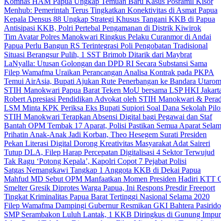
Komnas HAM Papua Ungkap Temuan Baru Kasus Posramil Kisor
Menhub: Pemerintah Terus Tingkatkan Konektivitas di Asmat Papua
Kepala Densus 88 Ungkap Strategi Khusus Tangani KKB di Papua
Antisipasi KKB, Polri Pertebal Pengamanan di Distrik Kiwirok
Tim Avatar Polres Manokwari Ringkus Pelaku Curanmor di Andai
Papua Perlu Bangun RS Terintegrasi Poli Pengobatan Tradisional
Situasi Berangsur Pulih, 1 SST Brimob Ditarik dari Maybrat
LaNyalla: Utusan Golongan dan DPD RI Secara Substansi Sama
Filep Wamafma Uraikan Perancangan Analisa Kontrak pada PKPA
Temui AirAsia, Bupati Ajukan Rute Penerbangan ke Bandara Utaro
STIH Manokwari Papua Barat Teken MoU bersama LSP HKI Jakart
Robert Apresiasi Pendidikan Advokat oleh STIH Manokwari & Perad
LSM Minta KPK Periksa Eks Bupati Supiori Soal Dana Sekolah Pilo
STIH Manokwari Terapkan Absensi Digital bagi Pegawai dan Staf
Bantah OPM Tembak 17 Aparat, Polisi Pastikan Semua Aparat Selam
Prihatin Anak-Anak Jadi Korban, Theo Hesegem Surati Presiden
Pekan Literasi Digital Dorong Kreativitas Masyarakat Adat Saireri
Tutup DLA, Filep Harap Percepatan Digitalisasi 4 Sektor Terwujud
Tak Ragu ‘Potong Kepala’, Kapolri Copot 7 Pejabat Polisi
Satgas Nemangkawi Tangkap 1 Anggota KKB di Dekai Papua
Mahfud MD Sebut OPM Manfaatkan Momen Presiden Hadiri KTT 
Smelter Gresik Diprotes Warga Papua, Ini Respons Presdir Freeport
Tingkat Kriminalitas Papua Barat Tertinggi Nasional Selama 2020
Filep Wamafma Dampingi Gubernur Resmikan GKI Bahtera Pasirido
SMP Serambakon Luluh Lantak, 1 KKB Diringkus di Gunung Impur