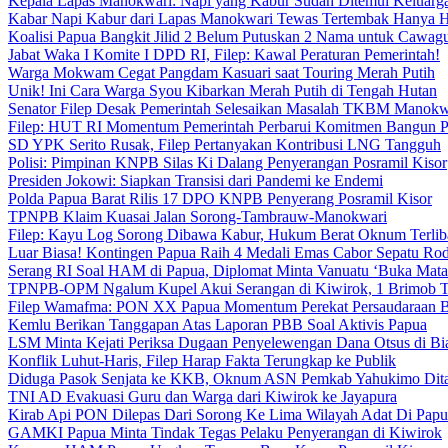
Kepala Lapas Manokwari: Napi yang Kabur Sudah Ditemui Keluarg
Kabar Napi Kabur dari Lapas Manokwari Tewas Tertembak Hanya 
Koalisi Papua Bangkit Jilid 2 Belum Putuskan 2 Nama untuk Cawag
Jabat Waka I Komite I DPD RI, Filep: Kawal Peraturan Pemerintah!
Warga Mokwam Cegat Pangdam Kasuari saat Touring Merah Putih
Unik! Ini Cara Warga Syou Kibarkan Merah Putih di Tengah Hutan
Senator Filep Desak Pemerintah Selesaikan Masalah TKBM Manokw
Filep: HUT RI Momentum Pemerintah Perbarui Komitmen Bangun 
SD YPK Serito Rusak, Filep Pertanyakan Kontribusi LNG Tangguh
Polisi: Pimpinan KNPB Silas Ki Dalang Penyerangan Posramil Kisor
Presiden Jokowi: Siapkan Transisi dari Pandemi ke Endemi
Polda Papua Barat Rilis 17 DPO KNPB Penyerang Posramil Kisor
TPNPB Klaim Kuasai Jalan Sorong-Tambrauw-Manokwari
Filep: Kayu Log Sorong Dibawa Kabur, Hukum Berat Oknum Terlib
Luar Biasa! Kontingen Papua Raih 4 Medali Emas Cabor Sepatu Ro
Serang RI Soal HAM di Papua, Diplomat Minta Vanuatu ‘Buka Mata
TPNPB-OPM Ngalum Kupel Akui Serangan di Kiwirok, 1 Brimob 
Filep Wamafma: PON XX Papua Momentum Perekat Persaudaraan 
Kemlu Berikan Tanggapan Atas Laporan PBB Soal Aktivis Papua
LSM Minta Kejati Periksa Dugaan Penyelewengan Dana Otsus di Bi
Konflik Luhut-Haris, Filep Harap Fakta Terungkap ke Publik
Diduga Pasok Senjata ke KKB, Oknum ASN Pemkab Yahukimo Dit
TNI AD Evakuasi Guru dan Warga dari Kiwirok ke Jayapura
Kirab Api PON Dilepas Dari Sorong Ke Lima Wilayah Adat Di Papu
GAMKI Papua Minta Tindak Tegas Pelaku Penyerangan di Kiwirok