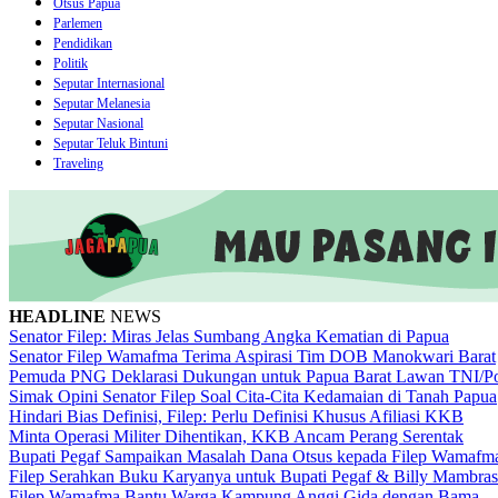
Otsus Papua
Parlemen
Pendidikan
Politik
Seputar Internasional
Seputar Melanesia
Seputar Nasional
Seputar Teluk Bintuni
Traveling
HEADLINE
NEWS
Senator Filep: Miras Jelas Sumbang Angka Kematian di Papua
Senator Filep Wamafma Terima Aspirasi Tim DOB Manokwari Barat
Pemuda PNG Deklarasi Dukungan untuk Papua Barat Lawan TNI/Po
Simak Opini Senator Filep Soal Cita-Cita Kedamaian di Tanah Papua
Hindari Bias Definisi, Filep: Perlu Definisi Khusus Afiliasi KKB
Minta Operasi Militer Dihentikan, KKB Ancam Perang Serentak
Bupati Pegaf Sampaikan Masalah Dana Otsus kepada Filep Wamafm
Filep Serahkan Buku Karyanya untuk Bupati Pegaf & Billy Mambras
Filep Wamafma Bantu Warga Kampung Anggi Gida dengan Bama