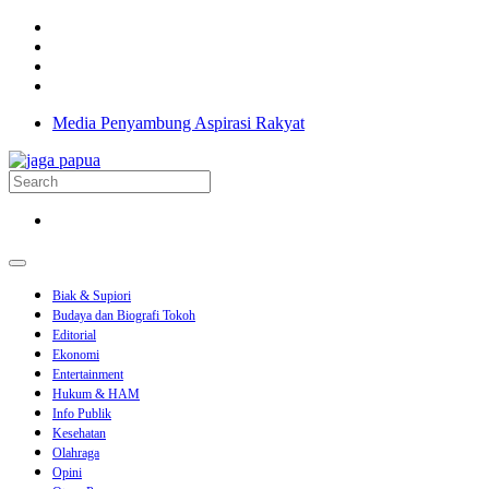
Media Penyambung Aspirasi Rakyat
Biak & Supiori
Budaya dan Biografi Tokoh
Editorial
Ekonomi
Entertainment
Hukum & HAM
Info Publik
Kesehatan
Olahraga
Opini