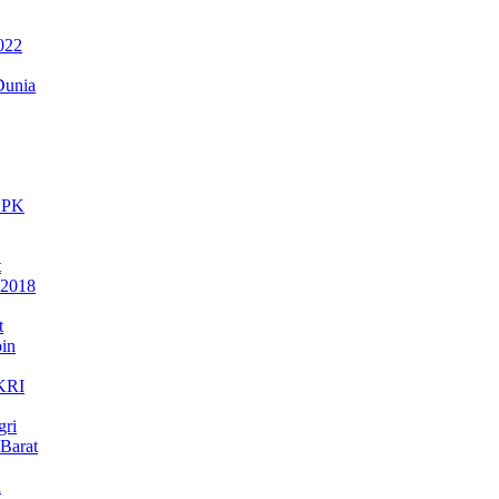
022
Dunia
 KPK
t
 2018
t
in
NKRI
gri
Barat
a