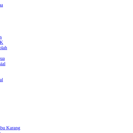
ua
s
MK
olah
pua
ial
al
bu Karang