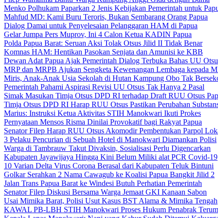
Menko Polhukam Paparkan 2 Jenis Kebijakan Pemerintah untuk Pap
Mahfud MD: Kami Buru Teroris, Bukan Sembarang Orang Papua
Dialog Damai untuk Penyelesaian Pelanggaran HAM di Papua
Gelar Jumpa Pers Muprov, Ini 4 Calon Ketua KADIN Papua
Polda Papua Barat: Seruan Aksi Tolak Otsus Jilid II Tidak Benar
Komnas HAM: Hentikan Pasokan Senjata dan Amunisi ke KBB
Dewan Adat Papua Ajak Pemerintah Dialog Terbuka Bahas UU Otsu
MRP dan MRPB Ajukan Sengketa Kewenangan Lembaga kepada 
Miris, Anak-Anak Usia Sekolah di Hutan Kampung Obo Tak Bersek
Pemerintah Pahami Aspirasi Revisi UU Otsus Tak Hanya 2 Pasal
Simak Masukan Timja Otsus DPD RI terhadap Draft RUU Otsus Pa
Timja Otsus DPD RI Harap RUU Otsus Pastikan Perubahan Substans
Marius: Instruksi Ketua Aktivitas STIH Manokwari Ikuti Prokes
Pernyataan Mensos Risma Dinilai Provokatif bagi Rakyat Papua
Senator Filep Harap RUU Otsus Akomodir Pembentukan Parpol Lok
3 Pelaku Pencurian di Sebuah Hotel di Manokwari Diamankan Polisi
Warga di Tambrauw Takut Divaksin, Sosialisasi Perlu Digencarkan
Kabupaten Jayawijaya Hingga Kini Belum Miliki alat PCR Covid-19
10 Varian Delta Virus Corona Berasal dari Kabupaten Teluk Bintuni
Golkar Serahkan 2 Nama Cawagub ke Koalisi Papua Bangkit Jilid 2
Jalan Trans Papua Barat ke Windesi Butuh Perhatian Pemerintah
Senator Filep Diskusi Bersama Warga Jemaat GKI Kanaan Sabon
Usai Mimika Barat, Polisi Usut Kasus BST Alama & Mimika Tengah
KAWAL PB-LBH STIH Manokwari Proses Hukum Penabrak Terum