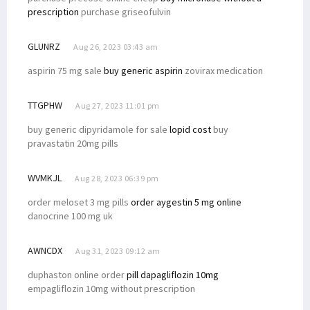
prescription
purchase griseofulvin
GLUNRZ
Aug 26, 2023 03:43 am
aspirin 75 mg sale
buy generic aspirin
zovirax medication
TTGPHW
Aug 27, 2023 11:01 pm
buy generic dipyridamole for sale
lopid cost
buy
pravastatin 20mg pills
WVMKJL
Aug 28, 2023 06:39 pm
order meloset 3 mg pills
order aygestin 5 mg online
danocrine 100 mg uk
AWNCDX
Aug 31, 2023 09:12 am
duphaston online order
pill dapagliflozin 10mg
empagliflozin 10mg without prescription