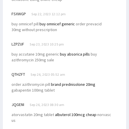
FSXWGP
Sep 22, 2023 12:12 pm
buy omnicef pill
buy omnicef generic
order prevacid
30mg without prescription
LZPZUF
Sep 23, 2023 10:25 pm
buy accutane 10mg generic
buy absorica pills
buy
azithromycin 250mg sale
QTHZFT
Sep 26, 2023 05:52 am
order azithromycin pill
brand prednisolone 20mg
gabapentin 100mg tablet
JQGENI
Sep 26, 2023 08:30 am
atorvastatin 20mg tablet
albuterol 100mcg cheap
norvasc
us