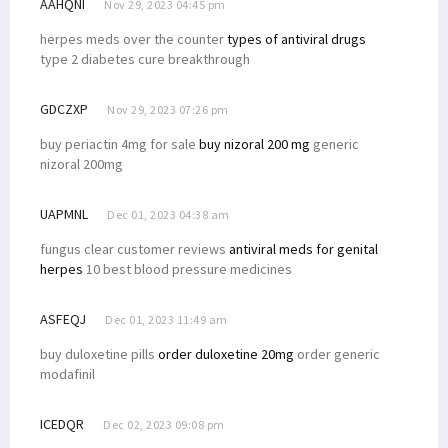
AAHQNI
Nov 29, 2023 04:45 pm
herpes meds over the counter
types of antiviral drugs
type 2 diabetes cure breakthrough
GDCZXP
Nov 29, 2023 07:26 pm
buy periactin 4mg for sale
buy nizoral 200 mg
generic
nizoral 200mg
UAPMNL
Dec 01, 2023 04:38 am
fungus clear customer reviews
antiviral meds for genital
herpes
10 best blood pressure medicines
ASFEQJ
Dec 01, 2023 11:49 am
buy duloxetine pills
order duloxetine 20mg
order generic
modafinil
ICEDQR
Dec 02, 2023 09:08 pm