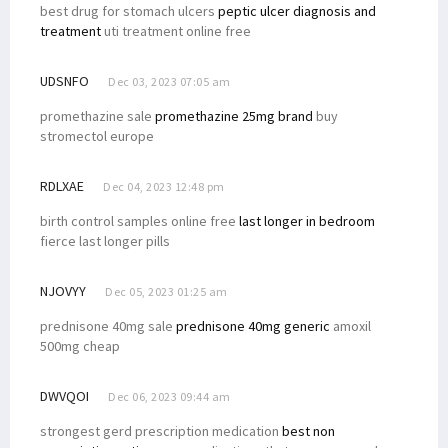
best drug for stomach ulcers
peptic ulcer diagnosis and
treatment
uti treatment online free
UDSNFO
Dec 03, 2023 07:05 am
promethazine sale
promethazine 25mg brand
buy
stromectol europe
RDLXAE
Dec 04, 2023 12:48 pm
birth control samples online free
last longer in bedroom
fierce last longer pills
NJOVYY
Dec 05, 2023 01:25 am
prednisone 40mg sale
prednisone 40mg generic
amoxil
500mg cheap
DWVQOI
Dec 06, 2023 09:44 am
strongest gerd prescription medication
best non