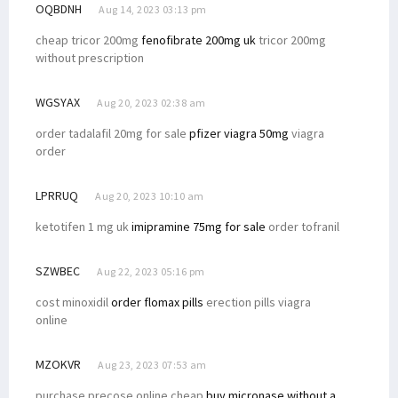
OQBDNH
Aug 14, 2023 03:13 pm
cheap tricor 200mg
fenofibrate 200mg uk
tricor 200mg
without prescription
WGSYAX
Aug 20, 2023 02:38 am
order tadalafil 20mg for sale
pfizer viagra 50mg
viagra
order
LPRRUQ
Aug 20, 2023 10:10 am
ketotifen 1 mg uk
imipramine 75mg for sale
order tofranil
SZWBEC
Aug 22, 2023 05:16 pm
cost minoxidil
order flomax pills
erection pills viagra
online
MZOKVR
Aug 23, 2023 07:53 am
purchase precose online cheap
buy micronase without a