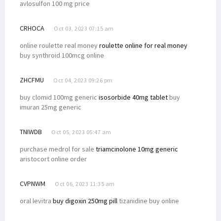
avlosulfon 100 mg price
CRHOCA
Oct 03, 2023 07:15 am
online roulette real money
roulette online for real money
buy synthroid 100mcg online
ZHCFMU
Oct 04, 2023 09:26 pm
buy clomid 100mg generic
isosorbide 40mg tablet
buy
imuran 25mg generic
TNIWDB
Oct 05, 2023 05:47 am
purchase medrol for sale
triamcinolone 10mg generic
aristocort online order
CVPNWM
Oct 06, 2023 11:35 am
oral levitra
buy digoxin 250mg pill
tizanidine buy online