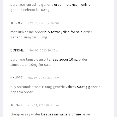
purchase ranitidine generic
order meloxicam online
generic celecoxib 100mg
YHGDXV
Nov 02, 2023 12:06 pm
motilium online order
buy tetracycline for sale
order
generic sumycin 250mg
DOPDME
Nov 02, 2023 10:46 pm
purchase tamsulosin pill
cheap zocor 10mg
order
simvastatin 10mg for sale
HNUPEZ
Nov 04, 2023 05:28 pm
buy spironolactone 100mg generic
valtrex 500mg generic
finpecia order
TGRAKL
Nov 04, 2023 07:11 pm
cheap essay writer
best essay writers online
paper