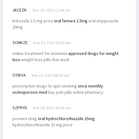
JKCEZK
Nov 26, 2023 11:44 am
letrozole 2.5 mg price
oral femara 2.5mg
oral aripiprazole
20mg
SCMKZE
Nov 26, 2023 02:02 pm
online treatment for insomnia
approved drugs for weight
loss
weight loss pills that work
OTIKYA
Nov 28, 2023 08:38 am
prescription drugs to quit smoking
once monthly
osteoporosis med
buy pain pills online pharmacy
SZPRYD
Nov 28, 2023 09:50 am
provera drug
oral hydrochlorothiazide 25mg
hydrochlorothiazide 25 mg price