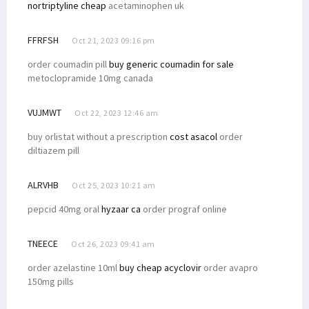
nortriptyline cheap
acetaminophen uk
FFRFSH
Oct 21, 2023 09:16 pm
order coumadin pill
buy generic coumadin for sale
metoclopramide 10mg canada
VUJMWT
Oct 22, 2023 12:46 am
buy orlistat without a prescription
cost asacol
order
diltiazem pill
ALRVHB
Oct 25, 2023 10:21 am
pepcid 40mg oral
hyzaar ca
order prograf online
TNEECE
Oct 26, 2023 09:41 am
order azelastine 10ml
buy cheap acyclovir
order avapro
150mg pills