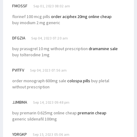
FMOSSF
Sep 01, 2023 08:02 am
florinef 100 mcg pills
order aciphex 20mg online cheap
buy imodium 2 mg generic
DFGZIA
Sep 04, 2023 07:20 am
buy prasugrel 10 mg without prescription
dramamine sale
buy tolterodine 1mg
PVITFV
Sep 04, 2023 07:56 am
order monograph 600mg sale
colospa pills
buy pletal
without prescription
JJMBMA
Sep 14, 2023 09:48 pm
buy premarin 0.625mg online cheap
premarin cheap
generic sildenafil 100mg
YDRGKP
Sep 15, 2023 05:06 am