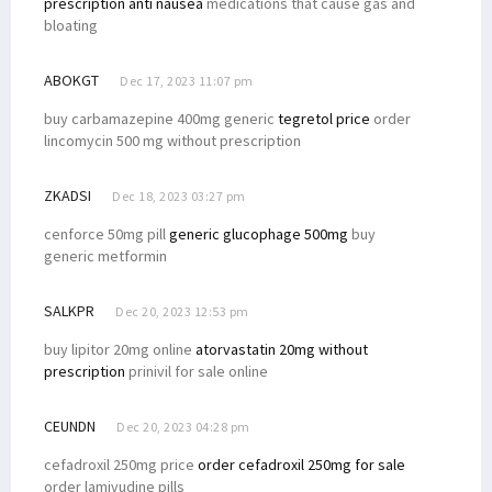
prescription anti nausea
medications that cause gas and
bloating
ABOKGT
Dec 17, 2023 11:07 pm
buy carbamazepine 400mg generic
tegretol price
order
lincomycin 500 mg without prescription
ZKADSI
Dec 18, 2023 03:27 pm
cenforce 50mg pill
generic glucophage 500mg
buy
generic metformin
SALKPR
Dec 20, 2023 12:53 pm
buy lipitor 20mg online
atorvastatin 20mg without
prescription
prinivil for sale online
CEUNDN
Dec 20, 2023 04:28 pm
cefadroxil 250mg price
order cefadroxil 250mg for sale
order lamivudine pills