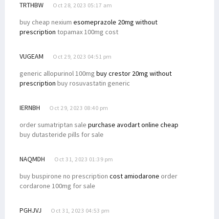
TRTHBW
Oct 28, 2023 05:17 am
buy cheap nexium
esomeprazole 20mg without
prescription
topamax 100mg cost
VUGEAM
Oct 29, 2023 04:51 pm
generic allopurinol 100mg
buy crestor 20mg without
prescription
buy rosuvastatin generic
IERNBH
Oct 29, 2023 08:40 pm
order sumatriptan sale
purchase avodart online cheap
buy dutasteride pills for sale
NAQMDH
Oct 31, 2023 01:39 pm
buy buspirone no prescription
cost amiodarone
order
cordarone 100mg for sale
PGHJVJ
Oct 31, 2023 04:53 pm