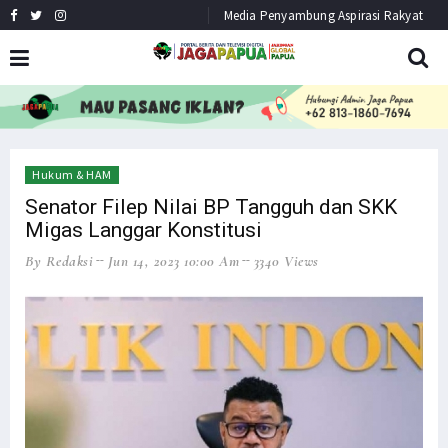
Media Penyambung Aspirasi Rakyat
HEADLINE
NEWS
Hukum & HAM
Senator Filep Nilai BP Tangguh dan SKK
Migas Langgar Konstitusi
By Redaksi
Jun 14, 2023 10:00 Am
3340 Views