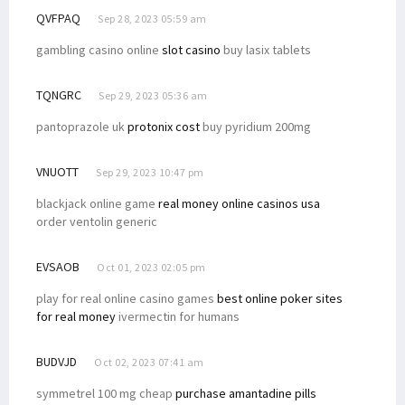
QVFPAQ
Sep 28, 2023 05:59 am
gambling casino online
slot casino
buy lasix tablets
TQNGRC
Sep 29, 2023 05:36 am
pantoprazole uk
protonix cost
buy pyridium 200mg
VNUOTT
Sep 29, 2023 10:47 pm
blackjack online game
real money online casinos usa
order ventolin generic
EVSAOB
Oct 01, 2023 02:05 pm
play for real online casino games
best online poker sites
for real money
ivermectin for humans
BUDVJD
Oct 02, 2023 07:41 am
symmetrel 100 mg cheap
purchase amantadine pills