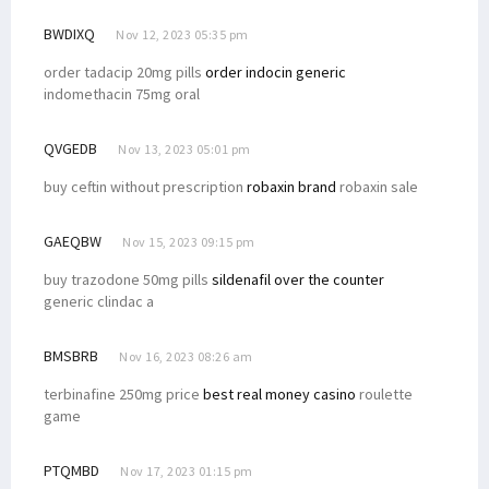
BWDIXQ
Nov 12, 2023 05:35 pm
order tadacip 20mg pills
order indocin generic
indomethacin 75mg oral
QVGEDB
Nov 13, 2023 05:01 pm
buy ceftin without prescription
robaxin brand
robaxin sale
GAEQBW
Nov 15, 2023 09:15 pm
buy trazodone 50mg pills
sildenafil over the counter
generic clindac a
BMSBRB
Nov 16, 2023 08:26 am
terbinafine 250mg price
best real money casino
roulette
game
PTQMBD
Nov 17, 2023 01:15 pm