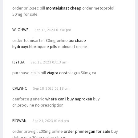
order prilosec pill
montelukast cheap
order metoprolol
50mg for sale
WLOHWF
Sep 16, 2023 01:38 pm
order telmisartan 80mg online
purchase
hydroxychloroquine pills
molnunat online
IJYTBA
Sep 18, 2023 03:13 am
purchase cialis pill
viagra cost
viagra 50mg ca
CKLWHC
Sep 18, 2023 05:18 pm
cenforce generic
where can i buy naproxen
buy
chloroquine no prescription
RIDWAN
Sep 21, 2023 01:44 pm
order provigil 200mg online
order phenergan for sale
buy
deltasone 20mg online cheap