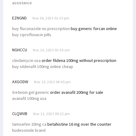
assistance
EZNGND
Nov 06, 2023 01:25 pm
buy fluconazole no prescription
buy generic forcan online
buy ciprofloxacin pills
NGHCCU
Nov 10, 2023 03:36 am
clindamycin usa
order fildena 100mg without prescription
buy sildenafil 100mg online cheap
AXGODW
Nov 10, 2023 04:45 pm
tretinoin gel generic
order avanafil 200mg for sale
avanafil 100mg usa
CLQWVB
Nov 11, 2023 09:22 pm
tamoxifen 20mg ca
betahistine 16 mg over the counter
budesonide brand