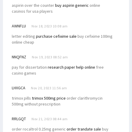
aspirin over the counter
buy aspirin generic
online
casinos for usa players
AWNFLU
Nov 18, 2023 10:08 am
letter editing
purchase cefixime sale
buy cefixime 100mg
online cheap
NNQFNZ
Nov 19, 2023 08:52 am
pay for dissertation
research paper help online
free
casino games
LHXGCA
Nov 20, 2023 11:56 am
trimox pills
trimox 500mg price
order clarithromycin
500mg without prescription
RRLGQT
Nov 21, 2023 08:44 am
order rocaltrol 0.25mg generic
order trandate sale
buy