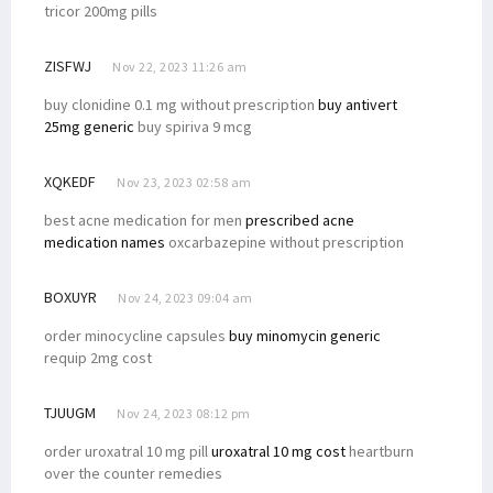
tricor 200mg pills
ZISFWJ
Nov 22, 2023 11:26 am
buy clonidine 0.1 mg without prescription
buy antivert
25mg generic
buy spiriva 9 mcg
XQKEDF
Nov 23, 2023 02:58 am
best acne medication for men
prescribed acne
medication names
oxcarbazepine without prescription
BOXUYR
Nov 24, 2023 09:04 am
order minocycline capsules
buy minomycin generic
requip 2mg cost
TJUUGM
Nov 24, 2023 08:12 pm
order uroxatral 10 mg pill
uroxatral 10 mg cost
heartburn
over the counter remedies