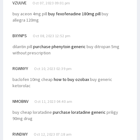
VZUUVE
Oct 07, 2023 09:01 pm
buy aceon 4mg pill
buy fexofenadine 180mg pill
buy
allegra 120mg
BXYNPS
Oct 08, 2023 12:52 pm
dilantin pill
purchase phenytoin generic
buy ditropan 5mg
without prescription
RGWNYY
Oct 10, 2023 02:39 pm
baclofen 10mg cheap
how to buy ozobax
buy generic
ketorolac
NMOBNV
Oct 11, 2023 04:40 am
buy cheap loratadine
purchase loratadine generic
priligy
90mg drug
RVNDWY
Oct 12, 2023 07:18 am