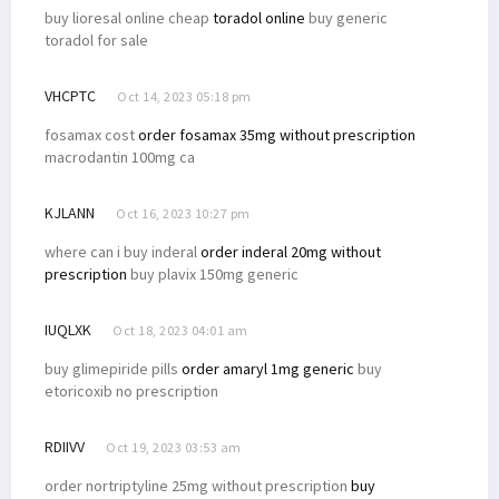
buy lioresal online cheap
toradol online
buy generic
toradol for sale
VHCPTC
Oct 14, 2023 05:18 pm
fosamax cost
order fosamax 35mg without prescription
macrodantin 100mg ca
KJLANN
Oct 16, 2023 10:27 pm
where can i buy inderal
order inderal 20mg without
prescription
buy plavix 150mg generic
IUQLXK
Oct 18, 2023 04:01 am
buy glimepiride pills
order amaryl 1mg generic
buy
etoricoxib no prescription
RDIIVV
Oct 19, 2023 03:53 am
order nortriptyline 25mg without prescription
buy