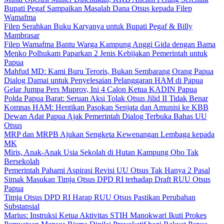
Bupati Pegaf Sampaikan Masalah Dana Otsus kepada Filep
Wamafma
Filep Serahkan Buku Karyanya untuk Bupati Pegaf & Billy
Mambrasar
Filep Wamafma Bantu Warga Kampung Anggi Gida dengan Bama
Menko Polhukam Paparkan 2 Jenis Kebijakan Pemerintah untuk
Papua
Mahfud MD: Kami Buru Teroris, Bukan Sembarang Orang Papua
Dialog Damai untuk Penyelesaian Pelanggaran HAM di Papua
Gelar Jumpa Pers Muprov, Ini 4 Calon Ketua KADIN Papua
Polda Papua Barat: Seruan Aksi Tolak Otsus Jilid II Tidak Benar
Komnas HAM: Hentikan Pasokan Senjata dan Amunisi ke KBB
Dewan Adat Papua Ajak Pemerintah Dialog Terbuka Bahas UU
Otsus
MRP dan MRPB Ajukan Sengketa Kewenangan Lembaga kepada
MK
Miris, Anak-Anak Usia Sekolah di Hutan Kampung Obo Tak
Bersekolah
Pemerintah Pahami Aspirasi Revisi UU Otsus Tak Hanya 2 Pasal
Simak Masukan Timja Otsus DPD RI terhadap Draft RUU Otsus
Papua
Timja Otsus DPD RI Harap RUU Otsus Pastikan Perubahan
Substansial
Marius: Instruksi Ketua Aktivitas STIH Manokwari Ikuti Prokes