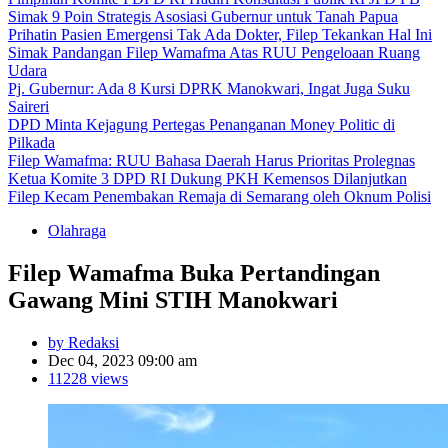
Simak 9 Poin Strategis Asosiasi Gubernur untuk Tanah Papua
Prihatin Pasien Emergensi Tak Ada Dokter, Filep Tekankan Hal Ini
Simak Pandangan Filep Wamafma Atas RUU Pengeloaan Ruang
Udara
Pj. Gubernur: Ada 8 Kursi DPRK Manokwari, Ingat Juga Suku
Saireri
DPD Minta Kejagung Pertegas Penanganan Money Politic di
Pilkada
Filep Wamafma: RUU Bahasa Daerah Harus Prioritas Prolegnas
Ketua Komite 3 DPD RI Dukung PKH Kemensos Dilanjutkan
Filep Kecam Penembakan Remaja di Semarang oleh Oknum Polisi
Olahraga
Filep Wamafma Buka Pertandingan
Gawang Mini STIH Manokwari
by Redaksi
Dec 04, 2023 09:00 am
11228 views