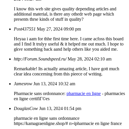
I know this web site gives quality depending articles and
additional material, is there any othedr web page which
presents thrse kinds of stuff in quality?
Post437551
May 27, 2024 09:00 pm
Heyaa i aam for thhe first time here. I came acfoss this board
and I find It trulyy useful & it helped me out much. I hope to
gkve something back aand help others like you aided me.
http://Forum.Soundspeed.ru/
May 28, 2024 02:10 am
Remarkable! Its actually amazing article, I have gott much
clear idea concerning from this pieece of writing.
Jamesrow
Jun 13, 2024 10:32 am
Pharmacie sans ordonnance:
pharmacie en ligne
- pharmacies
en ligne certifiГ©es
DouglasCow
Jun 13, 2024 01:54 pm
pharmacie en ligne sans ordonnance
https://kamagraenligne.shop/# п»їpharmacie en ligne france