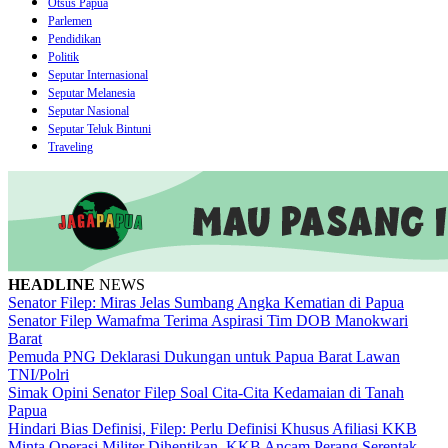
Otsus Papua
Parlemen
Pendidikan
Politik
Seputar Internasional
Seputar Melanesia
Seputar Nasional
Seputar Teluk Bintuni
Traveling
HEADLINE
NEWS
Senator Filep: Miras Jelas Sumbang Angka Kematian di Papua
Senator Filep Wamafma Terima Aspirasi Tim DOB Manokwari
Barat
Pemuda PNG Deklarasi Dukungan untuk Papua Barat Lawan
TNI/Polri
Simak Opini Senator Filep Soal Cita-Cita Kedamaian di Tanah
Papua
Hindari Bias Definisi, Filep: Perlu Definisi Khusus Afiliasi KKB
Minta Operasi Militer Dihentikan, KKB Ancam Perang Serentak