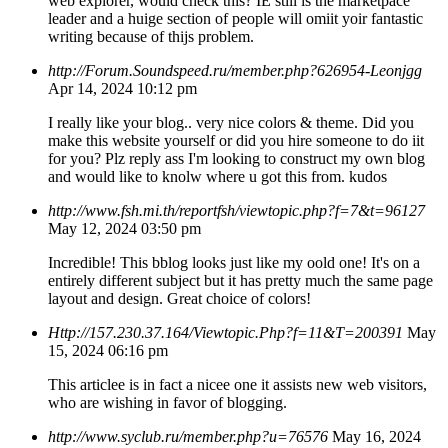
web explorer, would check this? IE still is the marketpace
leader and a huige section of people will omiit yoir fantastic
writing because of thijs problem.
http://Forum.Soundspeed.ru/member.php?626954-Leonjgg
Apr 14, 2024 10:12 pm
I really like your blog.. very nice colors & theme. Did you
make this website yourself or did you hire someone to do iit
for you? Plz reply ass I'm looking to construct my own blog
and would like to knolw where u got this from. kudos
http://www.fsh.mi.th/reportfsh/viewtopic.php?f=7&t=96127
May 12, 2024 03:50 pm
Incredible! This bblog looks just like my oold one! It's on a
entirely different subject but it has pretty much the same page
layout and design. Great choice of colors!
Http://157.230.37.164/Viewtopic.Php?f=11&T=200391
May
15, 2024 06:16 pm
This articlee is in fact a nicee one it assists new web visitors,
who are wishing in favor of blogging.
http://www.syclub.ru/member.php?u=76576
May 16, 2024