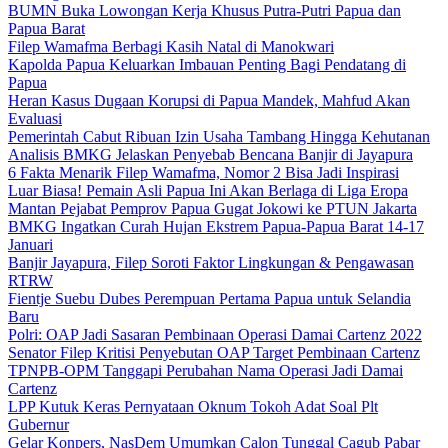
BUMN Buka Lowongan Kerja Khusus Putra-Putri Papua dan
Papua Barat
Filep Wamafma Berbagi Kasih Natal di Manokwari
Kapolda Papua Keluarkan Imbauan Penting Bagi Pendatang di
Papua
Heran Kasus Dugaan Korupsi di Papua Mandek, Mahfud Akan
Evaluasi
Pemerintah Cabut Ribuan Izin Usaha Tambang Hingga Kehutanan
Analisis BMKG Jelaskan Penyebab Bencana Banjir di Jayapura
6 Fakta Menarik Filep Wamafma, Nomor 2 Bisa Jadi Inspirasi
Luar Biasa! Pemain Asli Papua Ini Akan Berlaga di Liga Eropa
Mantan Pejabat Pemprov Papua Gugat Jokowi ke PTUN Jakarta
BMKG Ingatkan Curah Hujan Ekstrem Papua-Papua Barat 14-17
Januari
Banjir Jayapura, Filep Soroti Faktor Lingkungan & Pengawasan
RTRW
Fientje Suebu Dubes Perempuan Pertama Papua untuk Selandia
Baru
Polri: OAP Jadi Sasaran Pembinaan Operasi Damai Cartenz 2022
Senator Filep Kritisi Penyebutan OAP Target Pembinaan Cartenz
TPNPB-OPM Tanggapi Perubahan Nama Operasi Jadi Damai
Cartenz
LPP Kutuk Keras Pernyataan Oknum Tokoh Adat Soal Plt
Gubernur
Gelar Konpers, NasDem Umumkan Calon Tunggal Cagub Pabar