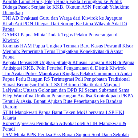
Konflik Luhut-Haris, Filep Harap Fakta Terungkap ke Publik
Diduga Pasok Senjata ke KKB, Oknum ASN Pemkab Yahukimo
Ditangkap
TNI AD Evakuasi Guru dan Warga dari Kiwirok ke Jayapura
Kirab Api PON Dilepas Dari Sorong Ke Lima Wilayah Adat Di
Papua
GAMKI Papua Minta Tindak Tegas Pelaku Penyerangan di
Kiwirok
Komnas HAM Papua Ungkap Temuan Baru Kasus Posramil Kisor
Menhub: Pemerintah Terus Tingkatkan Konektivitas di Asmat
Papua
Kepala Densus 88 Ungkap Strategi Khusus Tangani KKB di Papua
Antisipasi KKB, Polri Pertebal Pengamanan di Distrik Kiwirok
Tim Avatar Polres Manokwari Ringkus Pelaku Curanmor di Andai
Papua Perlu Bangun RS Terintegrasi Poli Pengobatan Tradisional
Situasi Berangsur Pulih, 1 SST Brimob Ditarik dari Maybrat
LaNyalla: Utusan Golongan dan DPD RI Secara Substansi Sama
Filep Wamafma Uraikan Perancangan Analisa Kontrak pada PKPA
Temui AirAsia, Bupati Ajukan Rute Penerbangan ke Bandara
Utarom
STIH Manokwari Papua Barat Teken MoU bersama LSP HKI
Jakarta
Robert Apresiasi Pendidikan Advokat oleh STIH Manokwari &
Peradi
LSM Minta KPK Periksa Eks Bupati Supiori Soal Dana Sekolah