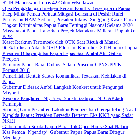
STIH Manokwari Lepas 42 Calon Wisudawan
Opsi Penggalangan Intelijen Redam Konflik Bersenjata di Papua
Filep Minta Pemda Perkuat Mitigasi Bencana di Pesisir Rufei
Peringatan HAM Sedunia, Presiden Jokowi Singgung Kasus Paniai
Tingkat Kriminalitas Papua Barat Tertinggi Nasional Selama 2020
Masyarakat Papua Laporkan Proyek Mangkrak Miliaran Rupiah ke
KPK
Kasat Reskrim Tertembak oleh OTK Saat Ricuh di Mansel
90 % Lulusan Adalah OAP, Filep: Ini Kontribusi STIH untuk Papua
Presiden Dibayangi Isu Papua Lepas Saat Ambil Alih Saham
Freeport
Pemprov Papua Barat Diduga Salahi Prosedur CPNS-PPPK
Formasi 2018
Pemerintah Bentuk Satgas Komunikasi Tegaskan Kebijakan di
Papua
Gubernur Didesak Ambil Langkah Konkret untuk Pengungsi
Maybrat
Respons Panglima TNI, Filep: Sudah Saatnya TNI OAP Jadi
Pemimpin
Seorang Guru Pesantren Lakukan Pembersihan Gereja Jelang Natal
Kapolda Papua: Presiden Bersedia Bertemu Eks KKB yang Sadar
NKRI
Gubernur dan Sekda Papua Barat Tak Open House Saat Nataru
Kas Pemda ‘Ngendap’, Gubernur Papua-Papua Barat Ditegur
Mendagri