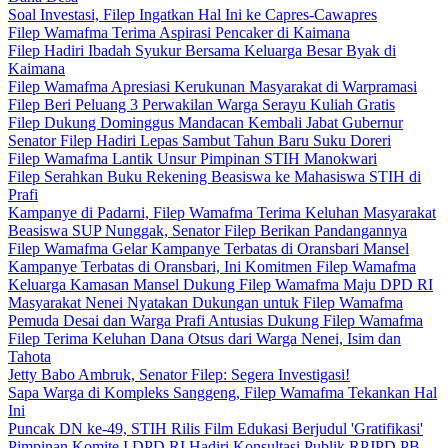
Soal Investasi, Filep Ingatkan Hal Ini ke Capres-Cawapres
Filep Wamafma Terima Aspirasi Pencaker di Kaimana
Filep Hadiri Ibadah Syukur Bersama Keluarga Besar Byak di
Kaimana
Filep Wamafma Apresiasi Kerukunan Masyarakat di Warpramasi
Filep Beri Peluang 3 Perwakilan Warga Serayu Kuliah Gratis
Filep Dukung Dominggus Mandacan Kembali Jabat Gubernur
Senator Filep Hadiri Lepas Sambut Tahun Baru Suku Doreri
Filep Wamafma Lantik Unsur Pimpinan STIH Manokwari
Filep Serahkan Buku Rekening Beasiswa ke Mahasiswa STIH di
Prafi
Kampanye di Padarni, Filep Wamafma Terima Keluhan Masyarakat
Beasiswa SUP Nunggak, Senator Filep Berikan Pandangannya
Filep Wamafma Gelar Kampanye Terbatas di Oransbari Mansel
Kampanye Terbatas di Oransbari, Ini Komitmen Filep Wamafma
Keluarga Kamasan Mansel Dukung Filep Wamafma Maju DPD RI
Masyarakat Nenei Nyatakan Dukungan untuk Filep Wamafma
Pemuda Desai dan Warga Prafi Antusias Dukung Filep Wamafma
Filep Terima Keluhan Dana Otsus dari Warga Nenei, Isim dan
Tahota
Jetty Babo Ambruk, Senator Filep: Segera Investigasi!
Sapa Warga di Kompleks Sanggeng, Filep Wamafma Tekankan Hal
Ini
Puncak DN ke-49, STIH Rilis Film Edukasi Berjudul 'Gratifikasi'
Pimpinan Komite I DPD RI Hadiri Konsultasi Publik RPJPD PB