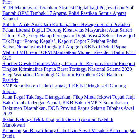
Pilot
STIH Manokwari Terapkan Absensi Digital bagi Pegawai dan Staf
Bantah OPM Tembak 17 Aparat, Polisi Pastikan Semua Aparat
Selamat
Prihatin Anak-Anak Jadi Korban, Theo Hesegem Surati Presiden
Pekan Literasi Digital Dorong Kreativitas Masyarakat Adat Saireri
Tutup DLA, Filep Harap Percepatan Digitalisasi 4 Sektor Terwujud
Tak Ragu ‘Potong Kepala’, Kapolri Copot 7 Pejabat Polisi
Satgas Nemangkawi Tangkap 1 Anggota KKB di Dekai Papua
Mahfud MD Sebut OPM Manfaatkan Momen Presiden Hadiri KTT
G20
Smelter Gresik Diprotes Warga Papua, Ini Respons Presdir Freeport
Tingkat Kriminalitas Papua Barat Tertinggi Nasional Selama 2020
Filep Wamafma Dampingi Gubernur Resmikan GKI Bahtera
Pasirido
SMP Serambakon Luluh Lantak, 1 KKB Diringkus di Gunung
Impura
Jalan Pegaf Tak Juga Dianggarkan, Filep Minta Jokowi Tepati Janji
Baku Tembak dengan Aparat, KKB Bakar SMP N Serambakon
Dokumen Diserahkan, DOB Provinsi Papua Selatan Dibahas Awal
2022
Ikatan Kelurga Teluk Elpaputih Gelar Syukuran Natal di
Manokwari
Kemenangan Bupati Johny Cabut Izin Sawit Masuk 5 Kemenangan
Dunia