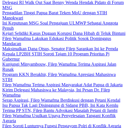
Delegasi RI Walk Out Saat Benny Wenda Hendak Pidato di Forum
MSG
Pengadilan Tinggi Papua Barat Teken MoU dengan STIH
Manokwari
Ini Keputusan MSG Soal Pengajuan ULMWP Sebagai Anggota
Penuh
Kejari Selidiki Kasus Dugaan Korupsi Dana Hibah di Teluk Bintuni
Filep Wamafma Lakukan Edukasi Politik Sosok Dominggus
Mandacan
Maksimalkan Dana Otsus, Senator Filep Sarankan Ini ke Pemda
Kepala LP2BH STIH Soroti Tajam 10 Program Prioritas Pj
Gubernur
Kunjungi Minyambouw, Filep Wamafma Terima Aspirasi Jalan
Rusak
Program KKN Berakhir, Filep Wamafma Apresiasi Mahasiswa
STIH
Filep Wamafma Terima Aspirasi Masyarakat Adat Papua di Jakarta
Kirim Delegasi Mahasiswa ke Malaysia, Ini Pesan Dr. Filep
Wamafma
Serap Aspirasi, Filep Wamafma Berdiskusi dengan Petani Kendal
Isu Papua Tak Lagi Disinggung di Sidang PBB, Ini Kata Kemlu
Terima PP STN, Filep Bantu Advokasi Masalah Petani di Jambi
Filep Wamafma Usulkan Upaya Penyelesaian Tangani Konflik
Agraria
Filep Soroti Lunturnya Fungsi Pengayom Polri di Konflik Agraria