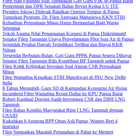
Filep Siap Fasilitasi Soal Tunggakan Gaji Guru P3K se-Papua Barat
Pemerintah dan DPR Sepakati Bahas Revisi Kedua UU ITE
Presiden Jokowi Didesak Batalkan Operasi Tempur di Papua
Tuntaskan Program, Dr. Filep Apresiasi Mahasiswa KKN STIH
Kehadiran Perusahaan Migas Harus Bermanfaat Bagi Warga
Setempat
Tokoh Agama Nilai Penanganan Korupsi di Papua Diskriminatif
Senator Filep Tanggapi Upaya Penyelamatan Pilot Susi Air di Papua
Sejumlah Pejabat Daerah Terindikasi Terlibat dan Biayai KKB
Nduga
Tersendat Berbulan-Bulan, Gaji Guru PPPK Papua Segera Dibayar
Senator Filep Tanggapi Rilis Kontribusi BP Tangguh untuk Papua
Filep Kritik Kebijakan Investasi Soal Aturan CSR Perusahaan
Migas
Filep Wamafma Kenalkan STIH Manokwari di JNU New Delhi
India
8 Tahun Mengabdi, Guru SD di Kamundan Konsumsi Air Hujan
Incumbent Filep Wamafma Resmi Daftar ke KPU Papua Barat
Robert Kardinal Dorong Audit-Investigasi CSR dan DBH LNG
Tangguh
Filep Bahas Kondisi Masyarakat Ring I LNG Tangguh dengan
USAID
Kukuhkan 6 Anggota BPP Otsus Asli Papua, Wapres Beri 4
Instruksi
Filep Sampaikan Masalah Pertanahan di Pabar ke Menteri