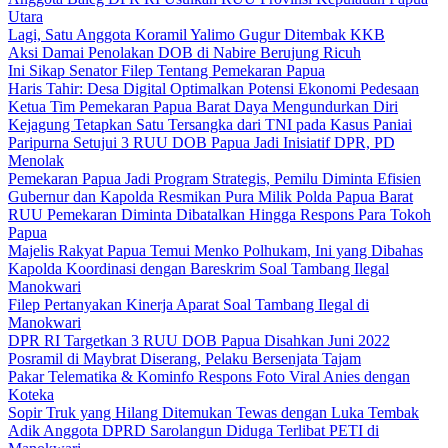
Utara
Lagi, Satu Anggota Koramil Yalimo Gugur Ditembak KKB
Aksi Damai Penolakan DOB di Nabire Berujung Ricuh
Ini Sikap Senator Filep Tentang Pemekaran Papua
Haris Tahir: Desa Digital Optimalkan Potensi Ekonomi Pedesaan
Ketua Tim Pemekaran Papua Barat Daya Mengundurkan Diri
Kejagung Tetapkan Satu Tersangka dari TNI pada Kasus Paniai
Paripurna Setujui 3 RUU DOB Papua Jadi Inisiatif DPR, PD
Menolak
Pemekaran Papua Jadi Program Strategis, Pemilu Diminta Efisien
Gubernur dan Kapolda Resmikan Pura Milik Polda Papua Barat
RUU Pemekaran Diminta Dibatalkan Hingga Respons Para Tokoh
Papua
Majelis Rakyat Papua Temui Menko Polhukam, Ini yang Dibahas
Kapolda Koordinasi dengan Bareskrim Soal Tambang Ilegal
Manokwari
Filep Pertanyakan Kinerja Aparat Soal Tambang Ilegal di
Manokwari
DPR RI Targetkan 3 RUU DOB Papua Disahkan Juni 2022
Posramil di Maybrat Diserang, Pelaku Bersenjata Tajam
Pakar Telematika & Kominfo Respons Foto Viral Anies dengan
Koteka
Sopir Truk yang Hilang Ditemukan Tewas dengan Luka Tembak
Adik Anggota DPRD Sarolangun Diduga Terlibat PETI di