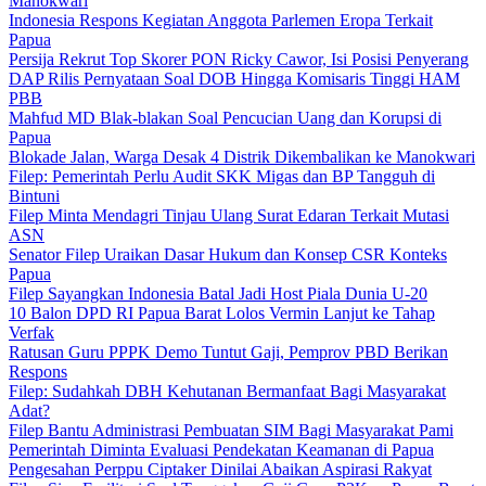
Manokwari
Indonesia Respons Kegiatan Anggota Parlemen Eropa Terkait
Papua
Persija Rekrut Top Skorer PON Ricky Cawor, Isi Posisi Penyerang
DAP Rilis Pernyataan Soal DOB Hingga Komisaris Tinggi HAM
PBB
Mahfud MD Blak-blakan Soal Pencucian Uang dan Korupsi di
Papua
Blokade Jalan, Warga Desak 4 Distrik Dikembalikan ke Manokwari
Filep: Pemerintah Perlu Audit SKK Migas dan BP Tangguh di
Bintuni
Filep Minta Mendagri Tinjau Ulang Surat Edaran Terkait Mutasi
ASN
Senator Filep Uraikan Dasar Hukum dan Konsep CSR Konteks
Papua
Filep Sayangkan Indonesia Batal Jadi Host Piala Dunia U-20
10 Balon DPD RI Papua Barat Lolos Vermin Lanjut ke Tahap
Verfak
Ratusan Guru PPPK Demo Tuntut Gaji, Pemprov PBD Berikan
Respons
Filep: Sudahkah DBH Kehutanan Bermanfaat Bagi Masyarakat
Adat?
Filep Bantu Administrasi Pembuatan SIM Bagi Masyarakat Pami
Pemerintah Diminta Evaluasi Pendekatan Keamanan di Papua
Pengesahan Perppu Ciptaker Dinilai Abaikan Aspirasi Rakyat