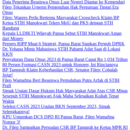
Data Penerima Beasiswa Otsus Luar Negeri Diantar ke Kemendari
Filep Tekankan Urgensi Pemenuhan Hak Perguruan Tinggi Era
Otsus
Filep: Wapres Perlu Bertemu Masyarakat Crosscheck Klaim BP
Ketua STIH Manokwari Teken MoU dan PKS dengan STH
Bandung
Kepala LLDIKTI Wilayah Papua Sebut STIH Manokwari Aman
dari Monev
Perpres RIPP Muat 6 Strategi, Papua Barat Siapkan Pergub DPRK
Dr. Yohana Minta Mahasiswa STIH Pahami Adat Saat di Lokasi
KKN
Penyaluran Dana Otsus 2023 di Papua Barat Capai Rp 1,034 Triliun
80 Persen Formasi CASN 2023 untuk Honorer, Ini Rinciannya
BP Tangguh Klaim Keberhasilan CSR, Senator Filep: Cobalah
Jujur!
Filep Wamafma Beri Beasiswa Perpuluhan Putra Arfak di STIH
Prafi
Simak Uraian Dasar Hukum Hak Masyarakat Adat Atas CSR Migas
Sesepuh STIH Manokwari Ajak Maba Selesaikan Kuliah Tepat
Waktu
Seleksi CASN 2023 Usulan BKN September 2023, Simak
Selengkapnya!
KPU Umumkan DCS DPD RI Papua Barat, Filep Wamafma
Nomor 3!
Dr. Filep Sampaikan Persoalan CSR BP Tangguh ke Ketua MPR RI