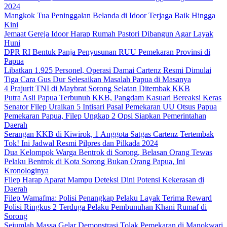
2024
Mangkok Tua Peninggalan Belanda di Idoor Terjaga Baik Hingga
Kini
Jemaat Gereja Idoor Harap Rumah Pastori Dibangun Agar Layak
Huni
DPR RI Bentuk Panja Penyusunan RUU Pemekaran Provinsi di
Papua
Libatkan 1.925 Personel, Operasi Damai Cartenz Resmi Dimulai
Tiga Cara Gus Dur Selesaikan Masalah Papua di Masanya
4 Prajurit TNI di Maybrat Sorong Selatan Ditembak KKB
Putra Asli Papua Terbunuh KKB, Pangdam Kasuari Bereaksi Keras
Senator Filep Uraikan 5 Intisari Pasal Pemekaran UU Otsus Papua
Pemekaran Papua, Filep Ungkap 2 Opsi Siapkan Pemerintahan
Daerah
Serangan KKB di Kiwirok, 1 Anggota Satgas Cartenz Tertembak
Tok! Ini Jadwal Resmi Pilpres dan Pilkada 2024
Dua Kelompok Warga Bentrok di Sorong, Belasan Orang Tewas
Pelaku Bentrok di Kota Sorong Bukan Orang Papua, Ini
Kronologinya
Filep Harap Aparat Mampu Deteksi Dini Potensi Kekerasan di
Daerah
Filep Wamafma: Polisi Penangkap Pelaku Layak Terima Reward
Polisi Ringkus 2 Terduga Pelaku Pembunuhan Khani Rumaf di
Sorong
Sejumlah Massa Gelar Demonstrasi Tolak Pemekaran di Manokwari