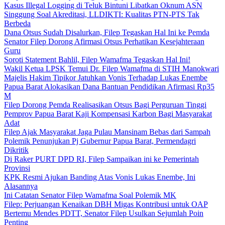
Kasus Illegal Logging di Teluk Bintuni Libatkan Oknum ASN
Singgung Soal Akreditasi, LLDIKTI: Kualitas PTN-PTS Tak
Berbeda
Dana Otsus Sudah Disalurkan, Filep Tegaskan Hal Ini ke Pemda
Senator Filep Dorong Afirmasi Otsus Perhatikan Kesejahteraan
Guru
Soroti Statement Bahlil, Filep Wamafma Tegaskan Hal Ini!
Wakil Ketua LPSK Temui Dr. Filep Wamafma di STIH Manokwari
Majelis Hakim Tipikor Jatuhkan Vonis Terhadap Lukas Enembe
Papua Barat Alokasikan Dana Bantuan Pendidikan Afirmasi Rp35
M
Filep Dorong Pemda Realisasikan Otsus Bagi Perguruan Tinggi
Pemprov Papua Barat Kaji Kompensasi Karbon Bagi Masyarakat
Adat
Filep Ajak Masyarakat Jaga Pulau Mansinam Bebas dari Sampah
Polemik Penunjukan Pj Gubernur Papua Barat, Permendagri
Dikritik
Di Raker PURT DPD RI, Filep Sampaikan ini ke Pemerintah
Provinsi
KPK Resmi Ajukan Banding Atas Vonis Lukas Enembe, Ini
Alasannya
Ini Catatan Senator Filep Wamafma Soal Polemik MK
Filep: Perjuangan Kenaikan DBH Migas Kontribusi untuk OAP
Bertemu Mendes PDTT, Senator Filep Usulkan Sejumlah Poin
Penting