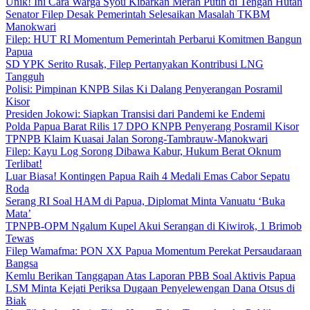
Unik! Ini Cara Warga Syou Kibarkan Merah Putih di Tengah Hutan
Senator Filep Desak Pemerintah Selesaikan Masalah TKBM
Manokwari
Filep: HUT RI Momentum Pemerintah Perbarui Komitmen Bangun
Papua
SD YPK Serito Rusak, Filep Pertanyakan Kontribusi LNG
Tangguh
Polisi: Pimpinan KNPB Silas Ki Dalang Penyerangan Posramil
Kisor
Presiden Jokowi: Siapkan Transisi dari Pandemi ke Endemi
Polda Papua Barat Rilis 17 DPO KNPB Penyerang Posramil Kisor
TPNPB Klaim Kuasai Jalan Sorong-Tambrauw-Manokwari
Filep: Kayu Log Sorong Dibawa Kabur, Hukum Berat Oknum
Terlibat!
Luar Biasa! Kontingen Papua Raih 4 Medali Emas Cabor Sepatu
Roda
Serang RI Soal HAM di Papua, Diplomat Minta Vanuatu ‘Buka
Mata’
TPNPB-OPM Ngalum Kupel Akui Serangan di Kiwirok, 1 Brimob
Tewas
Filep Wamafma: PON XX Papua Momentum Perekat Persaudaraan
Bangsa
Kemlu Berikan Tanggapan Atas Laporan PBB Soal Aktivis Papua
LSM Minta Kejati Periksa Dugaan Penyelewengan Dana Otsus di
Biak