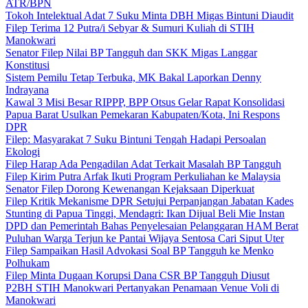
ATR/BPN
Tokoh Intelektual Adat 7 Suku Minta DBH Migas Bintuni Diaudit
Filep Terima 12 Putra/i Sebyar & Sumuri Kuliah di STIH
Manokwari
Senator Filep Nilai BP Tangguh dan SKK Migas Langgar
Konstitusi
Sistem Pemilu Tetap Terbuka, MK Bakal Laporkan Denny
Indrayana
Kawal 3 Misi Besar RIPPP, BPP Otsus Gelar Rapat Konsolidasi
Papua Barat Usulkan Pemekaran Kabupaten/Kota, Ini Respons
DPR
Filep: Masyarakat 7 Suku Bintuni Tengah Hadapi Persoalan
Ekologi
Filep Harap Ada Pengadilan Adat Terkait Masalah BP Tangguh
Filep Kirim Putra Arfak Ikuti Program Perkuliahan ke Malaysia
Senator Filep Dorong Kewenangan Kejaksaan Diperkuat
Filep Kritik Mekanisme DPR Setujui Perpanjangan Jabatan Kades
Stunting di Papua Tinggi, Mendagri: Ikan Dijual Beli Mie Instan
DPD dan Pemerintah Bahas Penyelesaian Pelanggaran HAM Berat
Puluhan Warga Terjun ke Pantai Wijaya Sentosa Cari Siput Uter
Filep Sampaikan Hasil Advokasi Soal BP Tangguh ke Menko
Polhukam
Filep Minta Dugaan Korupsi Dana CSR BP Tangguh Diusut
P2BH STIH Manokwari Pertanyakan Penamaan Venue Voli di
Manokwari