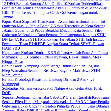
12 DPO Bentrok Sorong Akan Dirilis, 10 Korban Teridentifikasi
Festival Sail Teluk Cenderawasih Akan Diluncurkan di Manokwari
Gilas Timor Leste, Trio Papua Cetak Gol Kemenangan untuk
Timnas
Papua Barat Siap Jadi Tuan Rumah Acara Internasional Tahun Ini
Omicron Masuki Papua Barat, 7 Kasus Terdeteksi di Kota Sorong
Jabatan Gubernur di Papua Berakhir Mei, Ini Kata Senator Filep
Gubernur Meletakkan Batu Pertama Pembangunan Kampus STIH
DN ke-47, Ketua STIH Manokwari Targetkan STIH Jadi Institut
Pewakilan Tetap RI di PBB Angkat Suara Terkait SPMH Dewan
HAM PBB
Kapendam: Korban Tembak KKB di Ilaga Adalah Putra Asli Papua
Memanas! KKB Tembak TNI-Karyawan, Bakar Rumah, Mess
Hingga Pasar
Banjir Landa Kampung Idoor, Warga Butuh Bantuan Logistik
Filep Wamafma Serahkan Beasiswa Bagi 43 Mahasiswa STIH
Momi Waren
Berikut Kronologi Kasus Ibu Gantung Diri dan 2 Anaknya
Meninggal
Solidaritas Mahasiswa-Rakyat di Nabire Akan Gelar Aksi Tolak
DOB
Sepakat Berdamai, Omer Isba Cabut LP Ujaran Rasial di Kepolisian
Senator Filep Harap Masyarakat Waspadai Isu SARA Jelang Pemilu
Gubernur Lukas Undang Presiden Putin ke Papua, Ini yang Dibahas
Anggota Baleg DPR RI Usulkan RUU Provinsi Kepulauan Papua