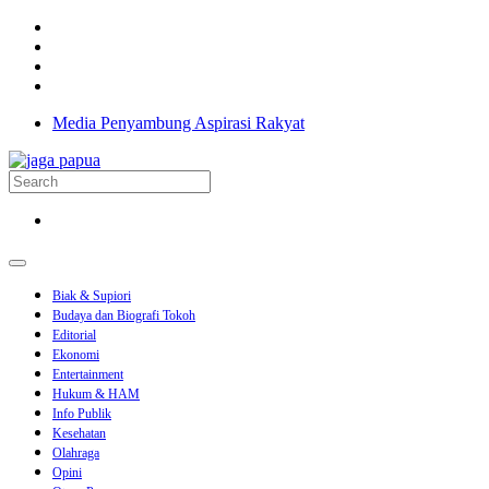
Media Penyambung Aspirasi Rakyat
Biak & Supiori
Budaya dan Biografi Tokoh
Editorial
Ekonomi
Entertainment
Hukum & HAM
Info Publik
Kesehatan
Olahraga
Opini