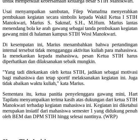
untuk memperkuat kebersamaan keluarga besar STIH Manokwari.
Usai menyampaikan sambutan, Filep Wamafma menyerahkan
pembukaan kegiatan secara simbolis kepada Wakil Ketua I STIH
Manokwari, Marius S. Sakmaf, S.H., M.Hum. Marius lantas
menendang bola ke arah gawang sebagai tanda pembukaan kegiatan
gawang mini di halaman kampus STIH Wosi Manokwari.
Di kesempatan ini, Marius menambahkan bahwa pertandingan
internal tersebut tidak mengganggu aktivitas kuliah para mahasiswa.
Ia menekankan kepada mahasiswa, pesan Ketua STIH harus
diperhatikan dan dilaksanakan sebaik mungkin.
"Yang tadi ditekankan oleh ketua STIH, jadikan sebagai motivasi
bagi mahasiswa dan tetap sportif melaksanakan kegiatan ini. Juga
tidak abaikan waktu kuliah," kata Marius.
Sementara itu, ketua panitia penyelenggara gawang mini, Hart
Tapilatu menyampaikan terima kasih atas dukungan dari ketua STIH
Manokwari terhadap kegiatan mahasiswa ini. Kegiatan ini diketahui
merupakan insiatif dari mahasiswa semester 1 yang didukung penuh
oleh BEM dan DPM STIH hingg selesai nantinya. (WRP)