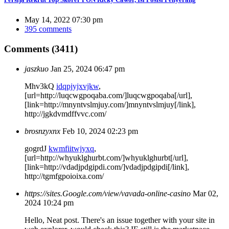
May 14, 2022 07:30 pm
395 comments
Comments (3411)
jaszkuo
Jan 25, 2024 06:47 pm
Mhv3kQ
idqpjyjxvjkw
,
[url=http://luqcwgpoqaba.com/]luqcwgpoqaba[/url],
[link=http://mnyntvslmjuy.com/]mnyntvslmjuy[/link],
http://jgkdvmdffvvc.com/
brosnzyxnx
Feb 10, 2024 02:23 pm
gogrdJ
kwmfiitwjyxq
,
[url=http://whyuklghurbt.com/]whyuklghurbt[/url],
[link=http://vdadjpdgipdi.com/]vdadjpdgipdi[/link],
http://tgmfgpoioixa.com/
https://sites.Google.com/view/vavada-online-casino
Mar 02,
2024 10:24 pm
Hello, Neat post. There's an issue together with your site in