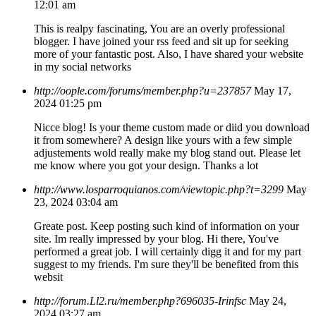
12:01 am
This is realpy fascinating, You are an overly professional
blogger. I have joined your rss feed and sit up for seeking
more of your fantastic post. Also, I have shared your website
in my social networks
http://oople.com/forums/member.php?u=237857
May 17,
2024 01:25 pm
Nicce blog! Is your theme custom made or diid you download
it from somewhere? A design like yours with a few simple
adjustements wold really make my blog stand out. Please let
me know where you got your design. Thanks a lot
http://www.losparroquianos.com/viewtopic.php?t=3299
May
23, 2024 03:04 am
Greate post. Keep posting such kind of information on your
site. Im really impressed by your blog. Hi there, You've
performed a great job. I will certainly digg it and for my part
suggest to my friends. I'm sure they'll be benefited from this
websit
http://forum.Ll2.ru/member.php?696035-Irinfsc
May 24,
2024 03:27 am