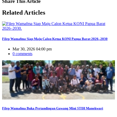
Share
This Article
Related
Articles
Filep Wamafma Siap Maju Calon Ketua KONI Papua Barat 2026–2030
Mar 30, 2026 04:00 pm
0 comments
Filep Wamafma Buka Pertandingan Gawang Mini STIH Manokwari