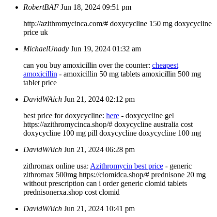
RobertBAF
Jun 18, 2024 09:51 pm
http://azithromycinca.com/# doxycycline 150 mg doxycycline
price uk
MichaelUnady
Jun 19, 2024 01:32 am
can you buy amoxicillin over the counter:
cheapest
amoxicillin
- amoxicillin 50 mg tablets amoxicillin 500 mg
tablet price
DavidWAich
Jun 21, 2024 02:12 pm
best price for doxycycline:
here
- doxycycline gel
https://azithromycinca.shop/# doxycycline australia cost
doxycycline 100 mg pill
doxycycline
doxycycline 100 mg
DavidWAich
Jun 21, 2024 06:28 pm
zithromax online usa:
Azithromycin best price
- generic
zithromax 500mg https://clomidca.shop/# prednisone 20 mg
without prescription can i order generic clomid tablets
prednisonerxa.shop
cost clomid
DavidWAich
Jun 21, 2024 10:41 pm