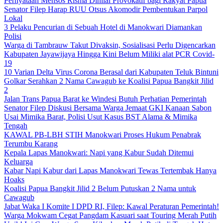
Pernyataan Mensos Risma Dinilai Provokatif bagi Rakyat Papua
Senator Filep Harap RUU Otsus Akomodir Pembentukan Parpol
Lokal
3 Pelaku Pencurian di Sebuah Hotel di Manokwari Diamankan
Polisi
Warga di Tambrauw Takut Divaksin, Sosialisasi Perlu Digencarkan
Kabupaten Jayawijaya Hingga Kini Belum Miliki alat PCR Covid-
19
10 Varian Delta Virus Corona Berasal dari Kabupaten Teluk Bintuni
Golkar Serahkan 2 Nama Cawagub ke Koalisi Papua Bangkit Jilid
2
Jalan Trans Papua Barat ke Windesi Butuh Perhatian Pemerintah
Senator Filep Diskusi Bersama Warga Jemaat GKI Kanaan Sabon
Usai Mimika Barat, Polisi Usut Kasus BST Alama & Mimika
Tengah
KAWAL PB-LBH STIH Manokwari Proses Hukum Penabrak
Terumbu Karang
Kepala Lapas Manokwari: Napi yang Kabur Sudah Ditemui
Keluarga
Kabar Napi Kabur dari Lapas Manokwari Tewas Tertembak Hanya
Hoaks
Koalisi Papua Bangkit Jilid 2 Belum Putuskan 2 Nama untuk
Cawagub
Jabat Waka I Komite I DPD RI, Filep: Kawal Peraturan Pemerintah!
Warga Mokwam Cegat Pangdam Kasuari saat Touring Merah Putih