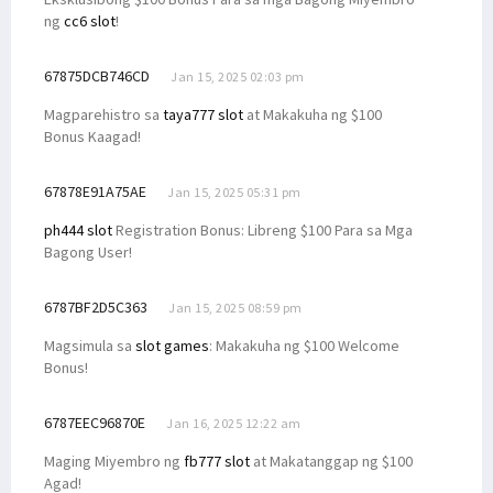
ng
cc6 slot
!
67875DCB746CD
Jan 15, 2025 02:03 pm
Magparehistro sa
taya777 slot
at Makakuha ng $100
Bonus Kaagad!
67878E91A75AE
Jan 15, 2025 05:31 pm
ph444 slot
Registration Bonus: Libreng $100 Para sa Mga
Bagong User!
6787BF2D5C363
Jan 15, 2025 08:59 pm
Magsimula sa
slot games
: Makakuha ng $100 Welcome
Bonus!
6787EEC96870E
Jan 16, 2025 12:22 am
Maging Miyembro ng
fb777 slot
at Makatanggap ng $100
Agad!