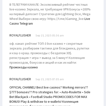
В ТЕЛЕГРАМ КАНАЛЕ: Эксклюзивный рейтинг честных
live-казино Зеркала, не требующие VPN Бонусы +200%
на первый депозит Стратегии для Lightning Dice, Mega
Wheel Выбери свою игру: https://t.me/iGaming_live
Live
Casino Telegram
ROYALFLUSHER
Sep 15, 2025 05:36 am
оф. канал: рейтинг ТОП-3 live казино + секретные
зеркала. разбираем тактики для блэкджека, рулетки
и кэш о краш. промокоды с бездепом 30$.
регистрация > игра > вывод за 5 минут! Коллекция
промокодов, бонусов и акций и как их найти:
Промокоды казино
ROYALFLUSHER
Sep 15, 2025 07:05 am
OFFICIAL CHANNEL! Best live casinos? Working mirrors??
$777 bonuses?? Pro strategies for: • Auto-Roulette • Side
Bet Blackjack • Football Studio PROMOCODES FOR MAX
BONUS! Play & withdraw to e-wallets! Коллекция