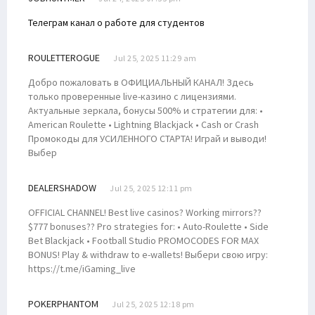
Телеграм канал о работе для студентов
ROULETTEROGUE
Jul 25, 2025 11:29 am
Добро пожаловать в ОФИЦИАЛЬНЫЙ КАНАЛ! Здесь
только проверенные live-казино с лицензиями.
Актуальные зеркала, бонусы 500% и стратегии для: •
American Roulette • Lightning Blackjack • Cash or Crash
Промокоды для УСИЛЕННОГО СТАРТА! Играй и выводи!
Выбер
DEALERSHADOW
Jul 25, 2025 12:11 pm
OFFICIAL CHANNEL! Best live casinos? Working mirrors??
$777 bonuses?? Pro strategies for: • Auto-Roulette • Side
Bet Blackjack • Football Studio PROMOCODES FOR MAX
BONUS! Play & withdraw to e-wallets! Выбери свою игру:
https://t.me/iGaming_live
POKERPHANTOM
Jul 25, 2025 12:18 pm