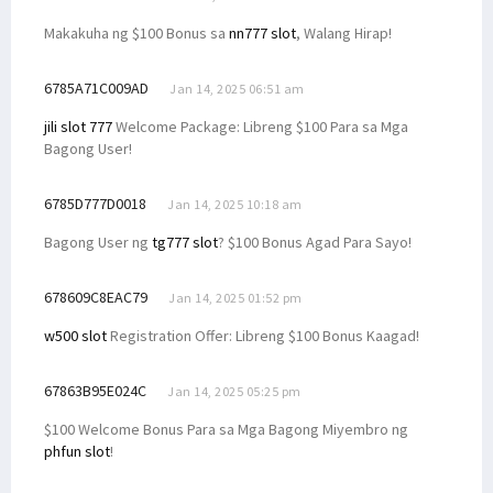
Makakuha ng $100 Bonus sa
nn777 slot
, Walang Hirap!
6785A71C009AD
Jan 14, 2025 06:51 am
jili slot 777
Welcome Package: Libreng $100 Para sa Mga
Bagong User!
6785D777D0018
Jan 14, 2025 10:18 am
Bagong User ng
tg777 slot
? $100 Bonus Agad Para Sayo!
678609C8EAC79
Jan 14, 2025 01:52 pm
w500 slot
Registration Offer: Libreng $100 Bonus Kaagad!
67863B95E024C
Jan 14, 2025 05:25 pm
$100 Welcome Bonus Para sa Mga Bagong Miyembro ng
phfun slot
!