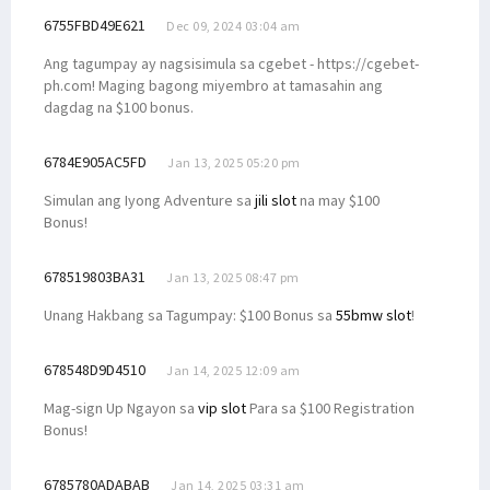
6755FBD49E621
Dec 09, 2024 03:04 am
Ang tagumpay ay nagsisimula sa cgebet - https://cgebet-
ph.com! Maging bagong miyembro at tamasahin ang
dagdag na $100 bonus.
6784E905AC5FD
Jan 13, 2025 05:20 pm
Simulan ang Iyong Adventure sa
jili slot
na may $100
Bonus!
678519803BA31
Jan 13, 2025 08:47 pm
Unang Hakbang sa Tagumpay: $100 Bonus sa
55bmw slot
!
678548D9D4510
Jan 14, 2025 12:09 am
Mag-sign Up Ngayon sa
vip slot
Para sa $100 Registration
Bonus!
6785780ADABAB
Jan 14, 2025 03:31 am