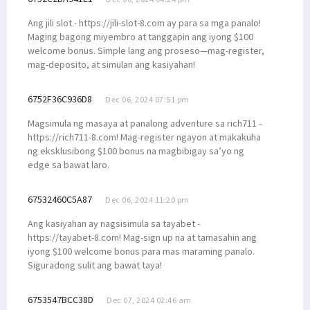
Ang jili slot - https://jili-slot-8.com ay para sa mga panalo!
Maging bagong miyembro at tanggapin ang iyong $100
welcome bonus. Simple lang ang proseso—mag-register,
mag-deposito, at simulan ang kasiyahan!
6752F36C936D8
Dec 06, 2024 07:51 pm
Magsimula ng masaya at panalong adventure sa rich711 -
https://rich711-8.com! Mag-register ngayon at makakuha
ng eksklusibong $100 bonus na magbibigay sa’yo ng
edge sa bawat laro.
67532460C5A87
Dec 06, 2024 11:20 pm
Ang kasiyahan ay nagsisimula sa tayabet -
https://tayabet-8.com! Mag-sign up na at tamasahin ang
iyong $100 welcome bonus para mas maraming panalo.
Siguradong sulit ang bawat taya!
6753547BCC38D
Dec 07, 2024 02:46 am