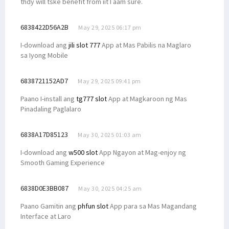
thdy will tske benefit from iit I aam sure.
6838422D56A2B
May 29, 2025 06:17 pm
I-download ang
jili slot 777
App at Mas Pabilis na Maglaro
sa Iyong Mobile
6838721152AD7
May 29, 2025 09:41 pm
Paano I-install ang
tg777 slot
App at Magkaroon ng Mas
Pinadaling Paglalaro
6838A17D85123
May 30, 2025 01:03 am
I-download ang
w500 slot
App Ngayon at Mag-enjoy ng
Smooth Gaming Experience
6838D0E3BB087
May 30, 2025 04:25 am
Paano Gamitin ang
phfun slot
App para sa Mas Magandang
Interface at Laro