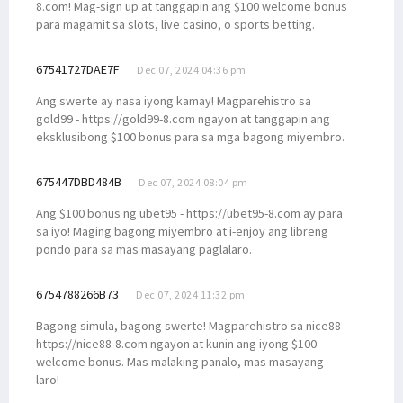
8.com! Mag-sign up at tanggapin ang $100 welcome bonus
para magamit sa slots, live casino, o sports betting.
67541727DAE7F
Dec 07, 2024 04:36 pm
Ang swerte ay nasa iyong kamay! Magparehistro sa
gold99 - https://gold99-8.com ngayon at tanggapin ang
eksklusibong $100 bonus para sa mga bagong miyembro.
675447DBD484B
Dec 07, 2024 08:04 pm
Ang $100 bonus ng ubet95 - https://ubet95-8.com ay para
sa iyo! Maging bagong miyembro at i-enjoy ang libreng
pondo para sa mas masayang paglalaro.
6754788266B73
Dec 07, 2024 11:32 pm
Bagong simula, bagong swerte! Magparehistro sa nice88 -
https://nice88-8.com ngayon at kunin ang iyong $100
welcome bonus. Mas malaking panalo, mas masayang
laro!