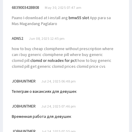
683900342BB08
May 30, 2025 07:47 am
Paano I-download at I-install ang
bmw55 slot
App para sa
Mas Magandang Paglalaro
ADNS2
Jun 08, 2025 12:45 pm
how to buy cheap clomiphene without prescription where
can i buy generic clomiphene pill where buy generic
clomid pill
clomid or nolvadex for pct
how to buy generic
clomid pill get generic clomid prices clomid price cvs
JOBHUNTMER
Jul 24, 2025 06:48 pm
Телеграм о вакансиях для девушек
JOBHUNTMER
Jul 24, 2025 07:46 pm
Временная работа для девушек
JOBHUNTMER
Jul 24, 2025 07:55 pm