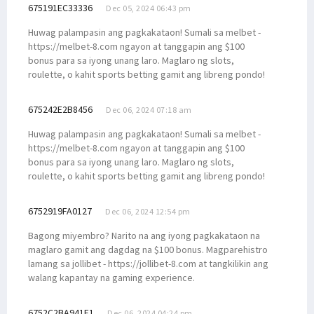
675191EC33336
Dec 05, 2024 06:43 pm
Huwag palampasin ang pagkakataon! Sumali sa melbet -
https://melbet-8.com ngayon at tanggapin ang $100
bonus para sa iyong unang laro. Maglaro ng slots,
roulette, o kahit sports betting gamit ang libreng pondo!
675242E2B8456
Dec 06, 2024 07:18 am
Huwag palampasin ang pagkakataon! Sumali sa melbet -
https://melbet-8.com ngayon at tanggapin ang $100
bonus para sa iyong unang laro. Maglaro ng slots,
roulette, o kahit sports betting gamit ang libreng pondo!
6752919FA0127
Dec 06, 2024 12:54 pm
Bagong miyembro? Narito na ang iyong pagkakataon na
maglaro gamit ang dagdag na $100 bonus. Magparehistro
lamang sa jollibet - https://jollibet-8.com at tangkilikin ang
walang kapantay na gaming experience.
6752C2BA941E1
Dec 06, 2024 04:24 pm