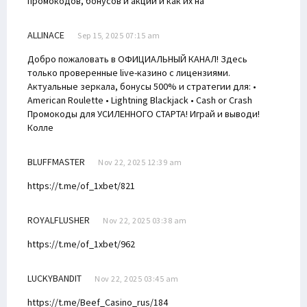
промокодов, бонусов и акций и как их на
ALLINACE
Sep 15, 2025 07:15 am
Добро пожаловать в ОФИЦИАЛЬНЫЙ КАНАЛ! Здесь
только проверенные live-казино с лицензиями.
Актуальные зеркала, бонусы 500% и стратегии для: •
American Roulette • Lightning Blackjack • Cash or Crash
Промокоды для УСИЛЕННОГО СТАРТА! Играй и выводи!
Колле
BLUFFMASTER
Nov 22, 2025 12:39 am
https://t.me/of_1xbet/821
ROYALFLUSHER
Nov 22, 2025 03:38 am
https://t.me/of_1xbet/962
LUCKYBANDIT
Nov 22, 2025 03:45 am
https://t.me/Beef_Casino_rus/184