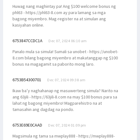
Huwag nang maghintay pa! Ang $100 welcome bonus ng
phl63 - https://phl63-8.com ay para lamang sa mga
bagong miyembro. Mag-register na at simulan ang
kasiyahan online.
6753847CCDC1A
Dec 07, 2024 06:10 am
Panalo mula sa simula! Sumali sa unobet - https://unobet-
8.com bilang bagong miyembro at makatanggap ng $100
bonus na magagamit sa paborito mong laro.
6753B54300701
Dec 07, 2024 09:38 am
Ikaw ba’y naghahanap ng masuwerteng simula? Narito na
ang 63jili - https://63jili-8.com na may $100 bonus para sa
lahat ng bagong miyembro! Magparehistro na at
tamasahin ang dagdag na pondo.
6753E69E0CAAD
Dec 07, 2024 01:09 pm
Magsimula ng tama sa mwplay888 - https://mwplay888-