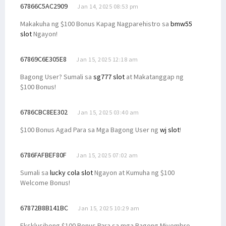
67866C5AC2909
Jan 14, 2025 08:53 pm
Makakuha ng $100 Bonus Kapag Nagparehistro sa
bmw55
slot
Ngayon!
67869C6E305E8
Jan 15, 2025 12:18 am
Bagong User? Sumali sa
sg777 slot
at Makatanggap ng
$100 Bonus!
6786CBC8EE302
Jan 15, 2025 03:40 am
$100 Bonus Agad Para sa Mga Bagong User ng
wj slot
!
6786FAFBEF80F
Jan 15, 2025 07:02 am
Sumali sa
lucky cola slot
Ngayon at Kumuha ng $100
Welcome Bonus!
67872B8B141BC
Jan 15, 2025 10:29 am
Eksklusibong $100 Bonus Para sa mga Bagong Miyembro