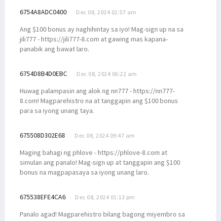
6754A8ADC0400
Dec 08, 2024 02:57 am
Ang $100 bonus ay naghihintay sa iyo! Mag-sign up na sa
jili777 - https://jili777-8.com at gawing mas kapana-
panabik ang bawat laro.
6754D8B4D0EBC
Dec 08, 2024 06:22 am
Huwag palampasin ang alok ng nn777 - https://nn777-
8.com! Magparehistro na at tanggapin ang $100 bonus
para sa iyong unang taya.
675508D302E68
Dec 08, 2024 09:47 am
Maging bahagi ng phlove - https://phlove-8.com at
simulan ang panalo! Mag-sign up at tanggapin ang $100
bonus na magpapasaya sa iyong unang laro.
675538EFE4CA6
Dec 08, 2024 01:13 pm
Panalo agad! Magparehistro bilang bagong miyembro sa