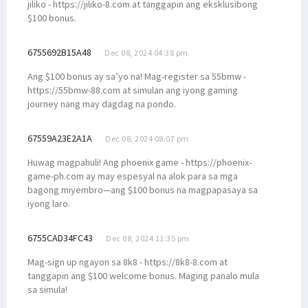
jiliko - https://jiliko-8.com at tanggapin ang eksklusibong
$100 bonus.
6755692B15A48
Dec 08, 2024 04:38 pm
Ang $100 bonus ay sa’yo na! Mag-register sa 55bmw -
https://55bmw-88.com at simulan ang iyong gaming
journey nang may dagdag na pondo.
67559A23E2A1A
Dec 08, 2024 08:07 pm
Huwag magpahuli! Ang phoenix game - https://phoenix-
game-ph.com ay may espesyal na alok para sa mga
bagong miyembro—ang $100 bonus na magpapasaya sa
iyong laro.
6755CAD34FC43
Dec 08, 2024 11:35 pm
Mag-sign up ngayon sa 8k8 - https://8k8-8.com at
tanggapin ang $100 welcome bonus. Maging panalo mula
sa simula!