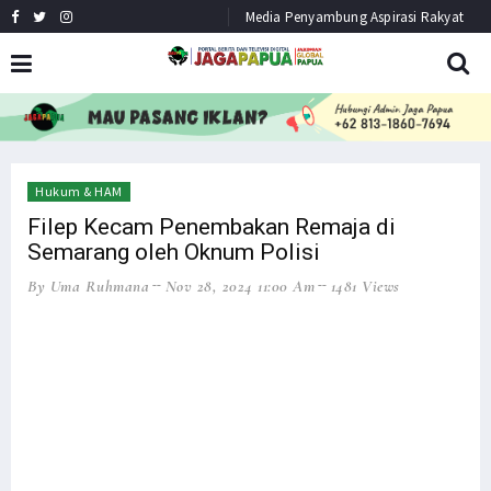
Media Penyambung Aspirasi Rakyat
HEADLINE
NEWS
Hukum & HAM
Filep Kecam Penembakan Remaja di
Semarang oleh Oknum Polisi
By Uma Ruhmana
Nov 28, 2024 11:00 Am
1481 Views