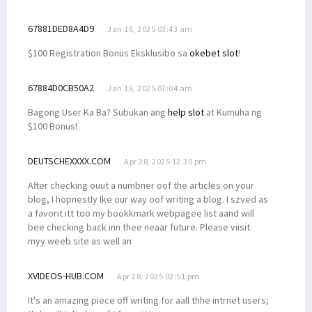
67881DED8A4D9
Jan 16, 2025 03:43 am
$100 Registration Bonus Eksklusibo sa
okebet slot
!
67884D0CB50A2
Jan 16, 2025 07:04 am
Bagong User Ka Ba? Subukan ang
help slot
at Kumuha ng
$100 Bonus!
DEUTSCHEXXXX.COM
Apr 28, 2025 12:30 pm
After checking ouut a numbner oof the articles on your
blog, I hopnestly lke our way oof writing a blog. I szved as
a favorit itt too my bookkmark webpagee list aand will
bee checking back inn thee neaar future. Please viisit
myy weeb site as well an
XVIDEOS-HUB.COM
Apr 28, 2025 02:51 pm
It's an amazing piece off writing for aall thhe intrnet users;