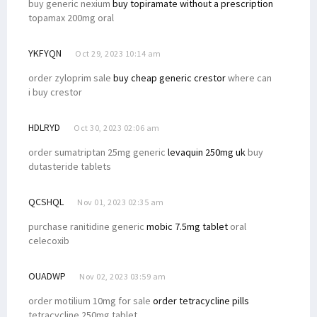
buy generic nexium
buy topiramate without a prescription
topamax 200mg oral
YKFYQN
Oct 29, 2023 10:14 am
order zyloprim sale
buy cheap generic crestor
where can
i buy crestor
HDLRYD
Oct 30, 2023 02:06 am
order sumatriptan 25mg generic
levaquin 250mg uk
buy
dutasteride tablets
QCSHQL
Nov 01, 2023 02:35 am
purchase ranitidine generic
mobic 7.5mg tablet
oral
celecoxib
OUADWP
Nov 02, 2023 03:59 am
order motilium 10mg for sale
order tetracycline pills
tetracycline 250mg tablet