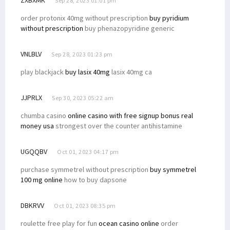
Sep 28, 2023 01:01 pm
order protonix 40mg without prescription
buy pyridium
without prescription
buy phenazopyridine generic
VNLBLV
Sep 28, 2023 01:23 pm
play blackjack
buy lasix 40mg
lasix 40mg ca
JJPRLX
Sep 30, 2023 05:22 am
chumba casino
online casino with free signup bonus real
money usa
strongest over the counter antihistamine
UGQQBV
Oct 01, 2023 04:17 pm
purchase symmetrel without prescription
buy symmetrel
100 mg online
how to buy dapsone
DBKRVV
Oct 01, 2023 08:35 pm
roulette free play for fun
ocean casino online
order