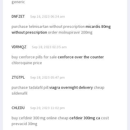
generic
DNFZET
Sep 16, 2023 06:34 am
purchase telmisartan without prescription
micardis 80mg
without prescription
order molnupiravir 200mg
VDRMQZ
Sep 18, 2023 02:35 am
buy cenforce pills for sale
cenforce over the counter
chloroquine price
ZTGTPL
Sep 18, 2023 05:47 pm
purchase tadalafil pill
viagra overnight delivery
cheap
sildenafil
CHLEDU
Sep 20, 2023 11:02 pm
buy cefdinir 300 mg online cheap
cefdinir 300mg ca
cost
prevacid 30mg