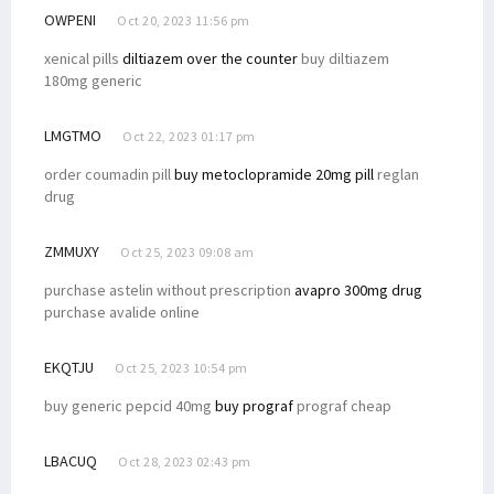
OWPENI
Oct 20, 2023 11:56 pm
xenical pills
diltiazem over the counter
buy diltiazem
180mg generic
LMGTMO
Oct 22, 2023 01:17 pm
order coumadin pill
buy metoclopramide 20mg pill
reglan
drug
ZMMUXY
Oct 25, 2023 09:08 am
purchase astelin without prescription
avapro 300mg drug
purchase avalide online
EKQTJU
Oct 25, 2023 10:54 pm
buy generic pepcid 40mg
buy prograf
prograf cheap
LBACUQ
Oct 28, 2023 02:43 pm