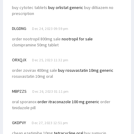
buy cytotec tablets
buy orlistat generic
buy diltiazem no
prescription
DLGDNG
Dec 24, 2023 09:59 pm
order nootropil 800mg sale
nootropil for sale
clomipramine 50mg tablet
ORXQJX
Dec 25, 2023 11:32 pm
order zovirax 400mg sale
buy rosuvastatin 10mg generic
rosuvastatin 10mg oral
MBPZZS
Dec 26, 2023 01:11 pm
oral sporanox
order itraconazole 100 mg generic
order
tinidazole pill
GKDPVY
Dec 27, 2023 12:51 pm
cheap ezetimibe 10mg
tetracycline oral
buy sumycin