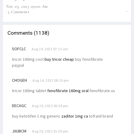
Nov 03, 2025 09:00 Am
Jun
5 Comments
31
Comments (1138)
SOFCLC
Aug 14, 2023 07:15 am
tricor 160mg cost
buy tricor cheap
buy fenofibrate
paypal
CHOGEH
Aug 14, 2023 08:10 pm
tricor 160mg tablet
fenofibrate 160mg oral
fenofibrate us
DECAGC
Aug 19, 2023 06:54 pm
buy ketotifen 1 mg generic
zaditor 1mg ca
tofranil brand
JXUBCM
Aug 20, 2023 01:05 pm