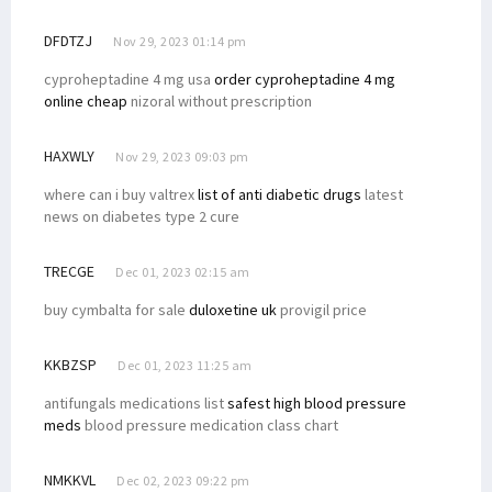
DFDTZJ
Nov 29, 2023 01:14 pm
cyproheptadine 4 mg usa
order cyproheptadine 4 mg
online cheap
nizoral without prescription
HAXWLY
Nov 29, 2023 09:03 pm
where can i buy valtrex
list of anti diabetic drugs
latest
news on diabetes type 2 cure
TRECGE
Dec 01, 2023 02:15 am
buy cymbalta for sale
duloxetine uk
provigil price
KKBZSP
Dec 01, 2023 11:25 am
antifungals medications list
safest high blood pressure
meds
blood pressure medication class chart
NMKKVL
Dec 02, 2023 09:22 pm