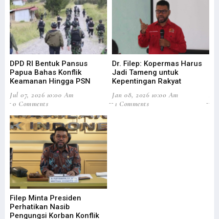
DPD RI Bentuk Pansus
Dr. Filep: Kopermas Harus
Di
Papua Bahas Konflik
Jadi Tameng untuk
Ag
Keamanan Hingga PSN
Kepentingan Rakyat
Efi
Jul 07, 2026 10:00 Am
Jan 08, 2026 10:00 Am
Aug
0 Comments
1 Comments
3
Filep Minta Presiden
DP
Perhatikan Nasib
Pe
Pengungsi Korban Konflik
Ta