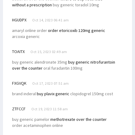
without a prescription
buy generic toradol 10mg
HGUDPX
Oct 14, 2023 06:41 am
amaryl online order
order etoricoxib 120mg generic
arcoxia generic
TOAITX
Oct 15, 2023 02:49 am
buy generic alendronate 35mg
buy generic nitrofurantoin
over the counter
oral furadantin 100mg
FXGVQK
Oct 17, 2023 07:51 am
brand inderal
buy plavix generic
clopidogrel 150mg cost
ZTFCCF
Oct 19, 2023 11:58 am
buy generic pamelor
methotrexate over the counter
order acetaminophen online