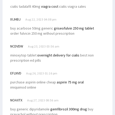
cialis tadalafil 40mg
viagra cost
cialis viagra sales
IXJHBJ
Aug 22, 2023 04:08 pm
buy acarbose 50mg generic
griseofulvin 250 mg tablet
order fulvicin 250 mg without prescription
NCDVDW
Aug 23, 2023 03:56 am
minoxytop tablet
overnight delivery for cialis
best non
prescription ed pills
EFLNVD
Aug 26, 2023 01:16 pm
purchase aspirin online cheap
aspirin 75 mg oral
imiquimod online
NOAXTX
Aug 27, 2023 08:56 am
buy generic dipyridamole
gemfibrozil 300mg drug
buy
pravachol without prescription