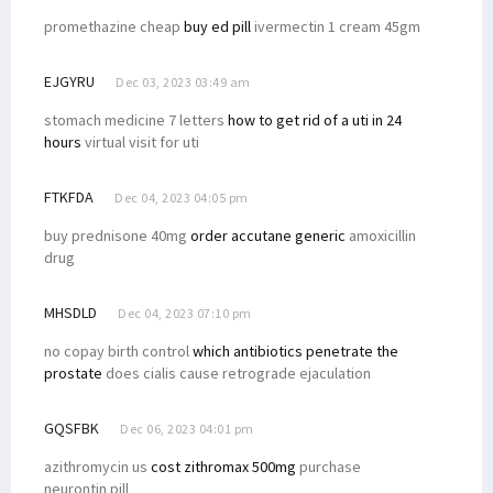
promethazine cheap
buy ed pill
ivermectin 1 cream 45gm
EJGYRU
Dec 03, 2023 03:49 am
stomach medicine 7 letters
how to get rid of a uti in 24
hours
virtual visit for uti
FTKFDA
Dec 04, 2023 04:05 pm
buy prednisone 40mg
order accutane generic
amoxicillin
drug
MHSDLD
Dec 04, 2023 07:10 pm
no copay birth control
which antibiotics penetrate the
prostate
does cialis cause retrograde ejaculation
GQSFBK
Dec 06, 2023 04:01 pm
azithromycin us
cost zithromax 500mg
purchase
neurontin pill