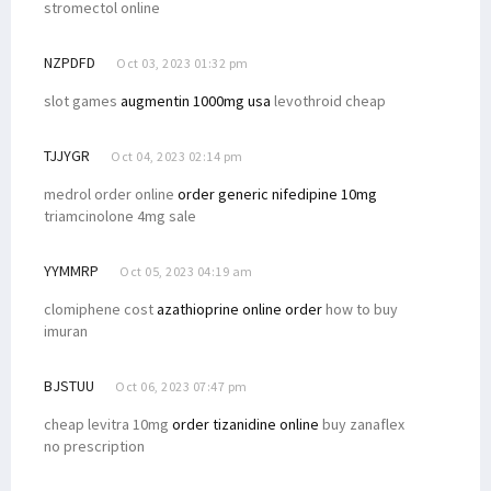
stromectol online
NZPDFD
Oct 03, 2023 01:32 pm
slot games
augmentin 1000mg usa
levothroid cheap
TJJYGR
Oct 04, 2023 02:14 pm
medrol order online
order generic nifedipine 10mg
triamcinolone 4mg sale
YYMMRP
Oct 05, 2023 04:19 am
clomiphene cost
azathioprine online order
how to buy
imuran
BJSTUU
Oct 06, 2023 07:47 pm
cheap levitra 10mg
order tizanidine online
buy zanaflex
no prescription