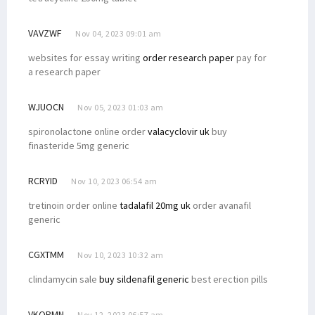
VAVZWF
Nov 04, 2023 09:01 am
websites for essay writing
order research paper
pay for
a research paper
WJUOCN
Nov 05, 2023 01:03 am
spironolactone online order
valacyclovir uk
buy
finasteride 5mg generic
RCRYID
Nov 10, 2023 06:54 am
tretinoin order online
tadalafil 20mg uk
order avanafil
generic
CGXTMM
Nov 10, 2023 10:32 am
clindamycin sale
buy sildenafil generic
best erection pills
VKQPMN
Nov 12, 2023 06:57 am