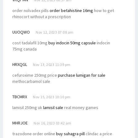
order nolvadex pills
order betahistine 16mg
how to get
rhinocort without a prescription
UUOQWO
Nov 12, 2023 07:08 am
cost tadalafil 10mg
buy indocin 50mg capsule
indocin
75mg canada
HRXQGL
Nov 13, 2023 11:39 pm
cefuroxime 250mg price
purchase lumigan for sale
methocarbamol sale
TBCMRX
Nov 15, 2023 10:10 pm
lamisil 250mg uk
lamisil sale
real money games
MHRJOE
Nov 16, 2023 03:42 am
trazodone order online
buy suhagra pill
clindac a price