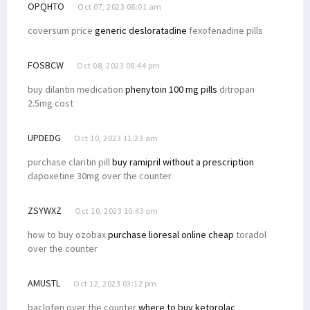
OPQHTO
Oct 07, 2023 08:01 am
coversum price
generic desloratadine
fexofenadine pills
FOSBCW
Oct 08, 2023 08:44 pm
buy dilantin medication
phenytoin 100 mg pills
ditropan
2.5mg cost
UPDEDG
Oct 10, 2023 11:23 am
purchase claritin pill
buy ramipril without a prescription
dapoxetine 30mg over the counter
ZSYWXZ
Oct 10, 2023 10:43 pm
how to buy ozobax
purchase lioresal online cheap
toradol
over the counter
AMUSTL
Oct 12, 2023 03:12 pm
baclofen over the counter
where to buy ketorolac