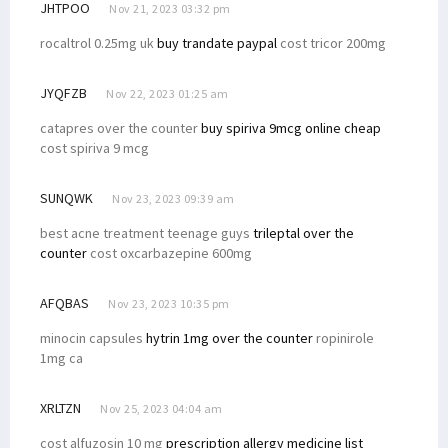
JHTPOO
Nov 21, 2023 03:32 pm
rocaltrol 0.25mg uk
buy trandate paypal
cost tricor 200mg
JYQFZB
Nov 22, 2023 01:25 am
catapres over the counter
buy spiriva 9mcg online cheap
cost spiriva 9 mcg
SUNQWK
Nov 23, 2023 09:39 am
best acne treatment teenage guys
trileptal over the
counter
cost oxcarbazepine 600mg
AFQBAS
Nov 23, 2023 10:35 pm
minocin capsules
hytrin 1mg over the counter
ropinirole
1mg ca
XRLTZN
Nov 25, 2023 04:04 am
cost alfuzosin 10 mg
prescription allergy medicine list