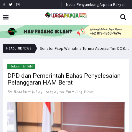
Media Penyambung Aspirasi Rakyat
Senator Filep: Miras Jelas Sumbang Angka Kematian di Papua
Senator Filep Wamafma Terima Aspirasi Tim DOB Manokwari Barat
HEADLINE
NEWS
Hukum & HAM
DPD dan Pemerintah Bahas Penyelesaian
Pelanggaran HAM Berat
By Redaksi
Jul 04, 2023 04:00 Pm
6163 Views