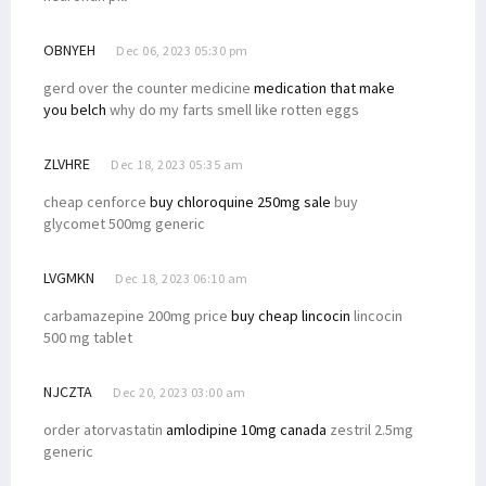
OBNYEH
Dec 06, 2023 05:30 pm
gerd over the counter medicine
medication that make
you belch
why do my farts smell like rotten eggs
ZLVHRE
Dec 18, 2023 05:35 am
cheap cenforce
buy chloroquine 250mg sale
buy
glycomet 500mg generic
LVGMKN
Dec 18, 2023 06:10 am
carbamazepine 200mg price
buy cheap lincocin
lincocin
500 mg tablet
NJCZTA
Dec 20, 2023 03:00 am
order atorvastatin
amlodipine 10mg canada
zestril 2.5mg
generic