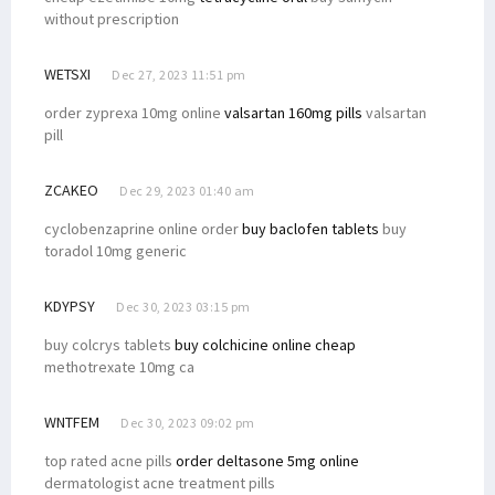
without prescription
WETSXI
Dec 27, 2023 11:51 pm
order zyprexa 10mg online
valsartan 160mg pills
valsartan
pill
ZCAKEO
Dec 29, 2023 01:40 am
cyclobenzaprine online order
buy baclofen tablets
buy
toradol 10mg generic
KDYPSY
Dec 30, 2023 03:15 pm
buy colcrys tablets
buy colchicine online cheap
methotrexate 10mg ca
WNTFEM
Dec 30, 2023 09:02 pm
top rated acne pills
order deltasone 5mg online
dermatologist acne treatment pills