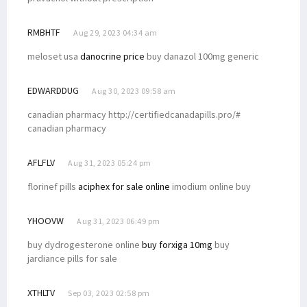
RMBHTF
Aug 29, 2023 04:34 am
meloset usa
danocrine price
buy danazol 100mg generic
EDWARDDUG
Aug 30, 2023 09:58 am
canadian pharmacy http://certifiedcanadapills.pro/#
canadian pharmacy
AFLFLV
Aug 31, 2023 05:24 pm
florinef pills
aciphex for sale online
imodium online buy
YHOOVW
Aug 31, 2023 06:49 pm
buy dydrogesterone online
buy forxiga 10mg
buy
jardiance pills for sale
XTHLTV
Sep 03, 2023 02:58 pm