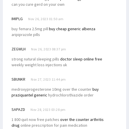
can you cure gerd on your own
IMIPLG
Nov 26, 2023 01:50 am
buy femara 2.5mg pill
buy cheap generic albenza
aripiprazole pills
ZEGWLH
Nov 26, 2023 08:37 pm
strong natural sleeping pills
doctor sleep online free
weekly weight loss injections uk
SBUNKR
Nov 27, 2023 11:44 pm
medroxyprogesterone 10mg over the counter
buy
praziquantel generic
hydrochlorothiazide order
SAPAZD
Nov 28, 2023 03:28 pm
1 800 quit now free patches
over the counter arthritis
drug
online prescription for pain medication