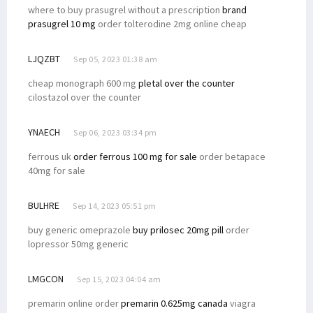
where to buy prasugrel without a prescription
brand
prasugrel 10 mg
order tolterodine 2mg online cheap
LJQZBT
Sep 05, 2023 01:38 am
cheap monograph 600 mg
pletal over the counter
cilostazol over the counter
YNAECH
Sep 06, 2023 03:34 pm
ferrous uk
order ferrous 100 mg for sale
order betapace
40mg for sale
BULHRE
Sep 14, 2023 05:51 pm
buy generic omeprazole
buy prilosec 20mg pill
order
lopressor 50mg generic
LMGCON
Sep 15, 2023 04:04 am
premarin online order
premarin 0.625mg canada
viagra