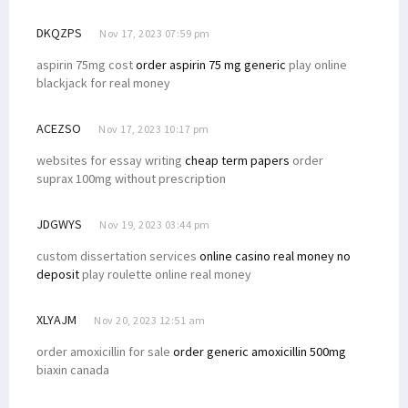
DKQZPS
Nov 17, 2023 07:59 pm
aspirin 75mg cost
order aspirin 75 mg generic
play online
blackjack for real money
ACEZSO
Nov 17, 2023 10:17 pm
websites for essay writing
cheap term papers
order
suprax 100mg without prescription
JDGWYS
Nov 19, 2023 03:44 pm
custom dissertation services
online casino real money no
deposit
play roulette online real money
XLYAJM
Nov 20, 2023 12:51 am
order amoxicillin for sale
order generic amoxicillin 500mg
biaxin canada