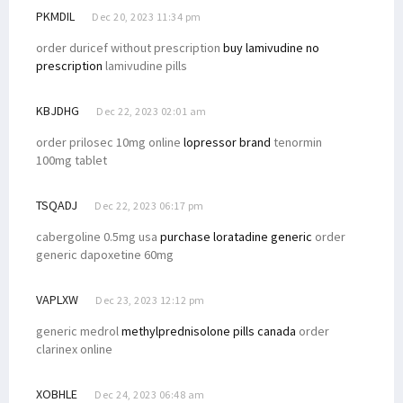
PKMDIL
Dec 20, 2023 11:34 pm
order duricef without prescription
buy lamivudine no
prescription
lamivudine pills
KBJDHG
Dec 22, 2023 02:01 am
order prilosec 10mg online
lopressor brand
tenormin
100mg tablet
TSQADJ
Dec 22, 2023 06:17 pm
cabergoline 0.5mg usa
purchase loratadine generic
order
generic dapoxetine 60mg
VAPLXW
Dec 23, 2023 12:12 pm
generic medrol
methylprednisolone pills canada
order
clarinex online
XOBHLE
Dec 24, 2023 06:48 am