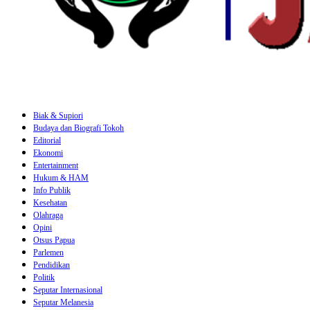
Biak & Supiori
Budaya dan Biografi Tokoh
Editorial
Ekonomi
Entertainment
Hukum & HAM
Info Publik
Kesehatan
Olahraga
Opini
Otsus Papua
Parlemen
Pendidikan
Politik
Seputar Internasional
Seputar Melanesia