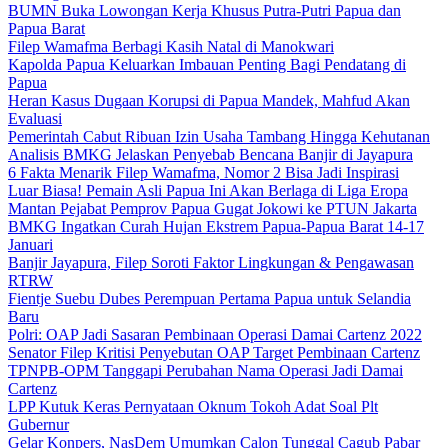
BUMN Buka Lowongan Kerja Khusus Putra-Putri Papua dan
Papua Barat
Filep Wamafma Berbagi Kasih Natal di Manokwari
Kapolda Papua Keluarkan Imbauan Penting Bagi Pendatang di
Papua
Heran Kasus Dugaan Korupsi di Papua Mandek, Mahfud Akan
Evaluasi
Pemerintah Cabut Ribuan Izin Usaha Tambang Hingga Kehutanan
Analisis BMKG Jelaskan Penyebab Bencana Banjir di Jayapura
6 Fakta Menarik Filep Wamafma, Nomor 2 Bisa Jadi Inspirasi
Luar Biasa! Pemain Asli Papua Ini Akan Berlaga di Liga Eropa
Mantan Pejabat Pemprov Papua Gugat Jokowi ke PTUN Jakarta
BMKG Ingatkan Curah Hujan Ekstrem Papua-Papua Barat 14-17
Januari
Banjir Jayapura, Filep Soroti Faktor Lingkungan & Pengawasan
RTRW
Fientje Suebu Dubes Perempuan Pertama Papua untuk Selandia
Baru
Polri: OAP Jadi Sasaran Pembinaan Operasi Damai Cartenz 2022
Senator Filep Kritisi Penyebutan OAP Target Pembinaan Cartenz
TPNPB-OPM Tanggapi Perubahan Nama Operasi Jadi Damai
Cartenz
LPP Kutuk Keras Pernyataan Oknum Tokoh Adat Soal Plt
Gubernur
Gelar Konpers, NasDem Umumkan Calon Tunggal Cagub Pabar