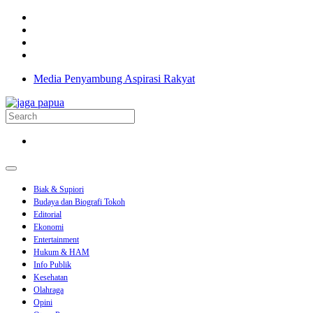
Media Penyambung Aspirasi Rakyat
Biak & Supiori
Budaya dan Biografi Tokoh
Editorial
Ekonomi
Entertainment
Hukum & HAM
Info Publik
Kesehatan
Olahraga
Opini