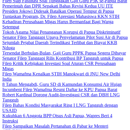
Filep Siap Fasilitasi Soal Tunggakan Gaji Guru P3K se-Papua Barat
Pemerintah dan DPR Sepakati Bahas Revisi Kedua UU ITE
Presiden Jokowi Didesak Batalkan Operasi Tempur di Papua
Tuntaskan Program, Dr. Filep Apresiasi Mahasiswa KKN STIH
Kehadiran Perusahaan Migas Harus Bermanfaat Bagi Warga
Setempat
Tokoh Agama Nilai Penanganan Korupsi di Papua Diskriminatif
Senator Filep Tanggapi Upaya Penyelamatan Pilot Susi Air di Papua
Sejumlah Pejabat Daerah Terindikasi Terlibat dan Biayai KKB
Nduga
Tersendat Berbulan-Bulan, Gaji Guru PPPK Papua Segera Dibayar
Senator Filep Tanggapi Rilis Kontribusi BP Tangguh untuk Papua
Filep Kritik Kebijakan Investasi Soal Aturan CSR Perusahaan
Migas
Filep Wamafma Kenalkan STIH Manokwari di JNU New Delhi
India
8 Tahun Mengabdi, Guru SD di Kamundan Konsumsi Air Hujan
Incumbent Filep Wamafma Resmi Daftar ke KPU Papua Barat
Robert Kardinal Dorong Audit-Investigasi CSR dan DBH LNG
Tangguh
Filep Bahas Kondisi Masyarakat Ring I LNG Tangguh dengan
USAID
Kukuhkan 6 Anggota BPP Otsus Asli Papua, Wapres Beri 4
Instruksi
Filep Sampaikan Masalah Pertanahan di Pabar ke Menteri