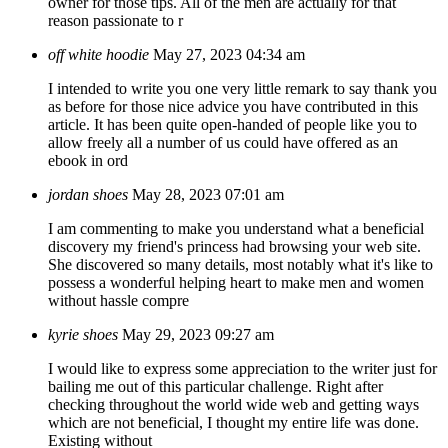
owner for those tips. All of the men are actually for that
reason passionate to r
off white hoodie
May 27, 2023 04:34 am
I intended to write you one very little remark to say thank you
as before for those nice advice you have contributed in this
article. It has been quite open-handed of people like you to
allow freely all a number of us could have offered as an
ebook in ord
jordan shoes
May 28, 2023 07:01 am
I am commenting to make you understand what a beneficial
discovery my friend's princess had browsing your web site.
She discovered so many details, most notably what it's like to
possess a wonderful helping heart to make men and women
without hassle compre
kyrie shoes
May 29, 2023 09:27 am
I would like to express some appreciation to the writer just for
bailing me out of this particular challenge. Right after
checking throughout the world wide web and getting ways
which are not beneficial, I thought my entire life was done.
Existing without