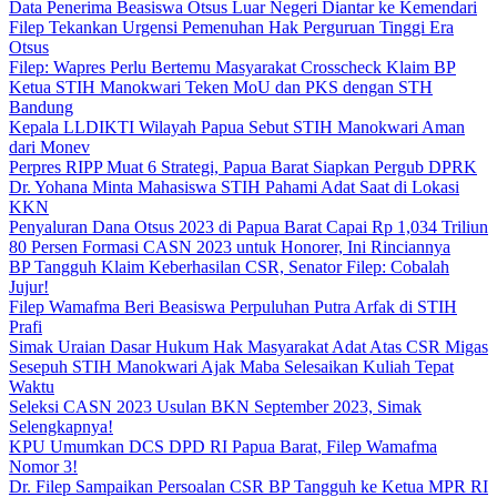
Data Penerima Beasiswa Otsus Luar Negeri Diantar ke Kemendari
Filep Tekankan Urgensi Pemenuhan Hak Perguruan Tinggi Era
Otsus
Filep: Wapres Perlu Bertemu Masyarakat Crosscheck Klaim BP
Ketua STIH Manokwari Teken MoU dan PKS dengan STH
Bandung
Kepala LLDIKTI Wilayah Papua Sebut STIH Manokwari Aman
dari Monev
Perpres RIPP Muat 6 Strategi, Papua Barat Siapkan Pergub DPRK
Dr. Yohana Minta Mahasiswa STIH Pahami Adat Saat di Lokasi
KKN
Penyaluran Dana Otsus 2023 di Papua Barat Capai Rp 1,034 Triliun
80 Persen Formasi CASN 2023 untuk Honorer, Ini Rinciannya
BP Tangguh Klaim Keberhasilan CSR, Senator Filep: Cobalah
Jujur!
Filep Wamafma Beri Beasiswa Perpuluhan Putra Arfak di STIH
Prafi
Simak Uraian Dasar Hukum Hak Masyarakat Adat Atas CSR Migas
Sesepuh STIH Manokwari Ajak Maba Selesaikan Kuliah Tepat
Waktu
Seleksi CASN 2023 Usulan BKN September 2023, Simak
Selengkapnya!
KPU Umumkan DCS DPD RI Papua Barat, Filep Wamafma
Nomor 3!
Dr. Filep Sampaikan Persoalan CSR BP Tangguh ke Ketua MPR RI