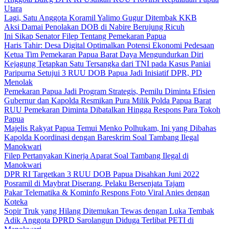
Utara
Lagi, Satu Anggota Koramil Yalimo Gugur Ditembak KKB
Aksi Damai Penolakan DOB di Nabire Berujung Ricuh
Ini Sikap Senator Filep Tentang Pemekaran Papua
Haris Tahir: Desa Digital Optimalkan Potensi Ekonomi Pedesaan
Ketua Tim Pemekaran Papua Barat Daya Mengundurkan Diri
Kejagung Tetapkan Satu Tersangka dari TNI pada Kasus Paniai
Paripurna Setujui 3 RUU DOB Papua Jadi Inisiatif DPR, PD
Menolak
Pemekaran Papua Jadi Program Strategis, Pemilu Diminta Efisien
Gubernur dan Kapolda Resmikan Pura Milik Polda Papua Barat
RUU Pemekaran Diminta Dibatalkan Hingga Respons Para Tokoh
Papua
Majelis Rakyat Papua Temui Menko Polhukam, Ini yang Dibahas
Kapolda Koordinasi dengan Bareskrim Soal Tambang Ilegal
Manokwari
Filep Pertanyakan Kinerja Aparat Soal Tambang Ilegal di
Manokwari
DPR RI Targetkan 3 RUU DOB Papua Disahkan Juni 2022
Posramil di Maybrat Diserang, Pelaku Bersenjata Tajam
Pakar Telematika & Kominfo Respons Foto Viral Anies dengan
Koteka
Sopir Truk yang Hilang Ditemukan Tewas dengan Luka Tembak
Adik Anggota DPRD Sarolangun Diduga Terlibat PETI di