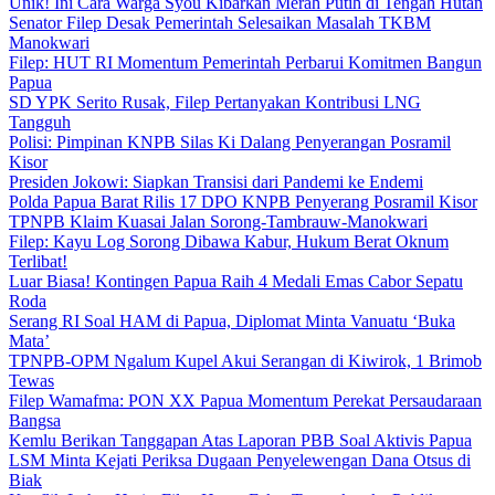
Unik! Ini Cara Warga Syou Kibarkan Merah Putih di Tengah Hutan
Senator Filep Desak Pemerintah Selesaikan Masalah TKBM
Manokwari
Filep: HUT RI Momentum Pemerintah Perbarui Komitmen Bangun
Papua
SD YPK Serito Rusak, Filep Pertanyakan Kontribusi LNG
Tangguh
Polisi: Pimpinan KNPB Silas Ki Dalang Penyerangan Posramil
Kisor
Presiden Jokowi: Siapkan Transisi dari Pandemi ke Endemi
Polda Papua Barat Rilis 17 DPO KNPB Penyerang Posramil Kisor
TPNPB Klaim Kuasai Jalan Sorong-Tambrauw-Manokwari
Filep: Kayu Log Sorong Dibawa Kabur, Hukum Berat Oknum
Terlibat!
Luar Biasa! Kontingen Papua Raih 4 Medali Emas Cabor Sepatu
Roda
Serang RI Soal HAM di Papua, Diplomat Minta Vanuatu ‘Buka
Mata’
TPNPB-OPM Ngalum Kupel Akui Serangan di Kiwirok, 1 Brimob
Tewas
Filep Wamafma: PON XX Papua Momentum Perekat Persaudaraan
Bangsa
Kemlu Berikan Tanggapan Atas Laporan PBB Soal Aktivis Papua
LSM Minta Kejati Periksa Dugaan Penyelewengan Dana Otsus di
Biak