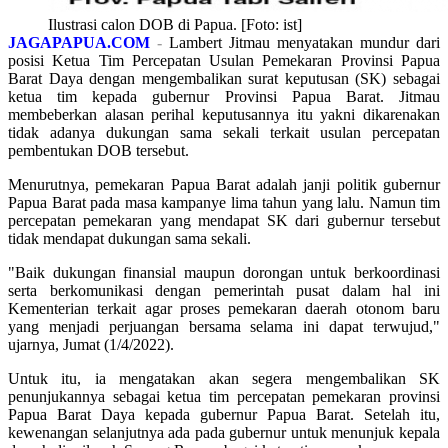
Ilustrasi calon DOB di Papua. [Foto: ist]
JAGAPAPUA.COM
-
Lambert Jitmau menyatakan mundur dari
posisi Ketua Tim Percepatan Usulan Pemekaran Provinsi Papua
Barat Daya dengan mengembalikan surat keputusan (SK) sebagai
ketua tim kepada gubernur Provinsi Papua Barat. Jitmau
membeberkan alasan perihal keputusannya itu yakni dikarenakan
tidak adanya dukungan sama sekali terkait usulan percepatan
pembentukan DOB tersebut.
Menurutnya, pemekaran Papua Barat adalah janji politik gubernur
Papua Barat pada masa kampanye lima tahun yang lalu. Namun tim
percepatan pemekaran yang mendapat SK dari gubernur tersebut
tidak mendapat dukungan sama sekali.
"Baik dukungan finansial maupun dorongan untuk berkoordinasi
serta berkomunikasi dengan pemerintah pusat dalam hal ini
Kementerian terkait agar proses pemekaran daerah otonom baru
yang menjadi perjuangan bersama selama ini dapat terwujud,"
ujarnya, Jumat (1/4/2022).
Untuk itu, ia mengatakan akan segera mengembalikan SK
penunjukannya sebagai ketua tim percepatan pemekaran provinsi
Papua Barat Daya kepada gubernur Papua Barat. Setelah itu,
kewenangan selanjutnya ada pada gubernur untuk menunjuk kepala