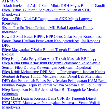
ATR/BPN
Tokoh Intelektual Adat 7 Suku Minta DBH Migas Bintuni Diaudit
Filep Terima 12 Putra/i Sebyar & Sumuri Kuliah di STIH
Manokwari
Senator Filep Nilai BP Tangguh dan SKK Migas Langgar
Konstitusi
Sistem Pemilu Tetap Terbuka, MK Bakal Laporkan Denny
Indrayana
Kawal 3 Misi Besar RIPPP, BPP Otsus Gelar Rapat Konsolidasi
Papua Barat Usulkan Pemekaran Kabupaten/Kota, Ini Respons
DPR
Filep: Masyarakat 7 Suku Bintuni Tengah Hadapi Persoalan
Ekologi
Filep Harap Ada Pengadilan Adat Terkait Masalah BP Tangguh
Filep Kirim Putra Arfak Ikuti Program Perkuliahan ke Malaysia
Senator Filep Dorong Kewenangan Kejaksaan Diperkuat
Filep Kritik Mekanisme DPR Setujui Perpanjangan Jabatan Kades
Stunting di Papua Tinggi, Mendagri: Ikan Dijual Beli Mie Instan
DPD dan Pemerintah Bahas Penyelesaian Pelanggaran HAM Berat
Puluhan Warga Terjun ke Pantai Wijaya Sentosa Cari Siput Uter
Filep Sampaikan Hasil Advokasi Soal BP Tangguh ke Menko
Polhukam
Filep Minta Dugaan Korupsi Dana CSR BP Tangguh Diusut
P2BH STIH Manokwari Pertanyakan Penamaan Venue Voli di
Manokwari