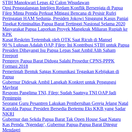
STIH Manokwari Lepas 42 Calon Wisudawan
Opsi Penggalangan Intelijen Redam Konflik Bersenjata di Papua
Filep Minta Pemda Perkuat Mitigasi Bencana di Pesisir Rufei
Peringatan HAM Sedunia, Presiden Jokowi Singgung Kasus Paniai
Tingkat Kriminalitas Papua Barat Tertinggi Nasional Selama 2020
Masyarakat Papua Laporkan Proyek Mangkrak Miliaran Rupiah ke
KPK
Kasat Reskrim Tertembak oleh OTK Saat Ricuh di Mansel
90 % Lulusan Adalah OAP, Filep: Ini Kontribusi STIH untuk Papua
Presiden Dibayangi Isu Papua Lepas Saat Ambil Alih Saham
Freeport
Pemprov Papua Barat Diduga Salahi Prosedur CPNS-PPPK
Formasi 2018
Pemerintah Bentuk Satgas Komunikasi Tegaskan Kebijakan di
Papua
Gubernur Didesak Ambil Langkah Konkret untuk Pengungsi
Maybrat
Respons Panglima TNI, Filep: Sudah Saatnya TNI OAP Jadi
Pemimpin
Seorang Guru Pesantren Lakukan Pembersihan Gereja Jelang Natal
Kapolda Papua: Presiden Bersedia Bertemu Eks KKB yang Sadar
NKRI
Gubernur dan Sekda Papua Barat Tak Open House Saat Nataru
Kas Pemda ‘Ngendap’, Gubernur Papua-Papua Barat Ditegur
Mendagri