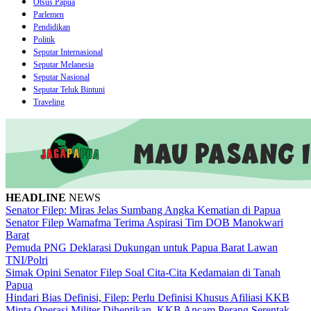
Otsus Papua
Parlemen
Pendidikan
Politik
Seputar Internasional
Seputar Melanesia
Seputar Nasional
Seputar Teluk Bintuni
Traveling
HEADLINE
NEWS
Senator Filep: Miras Jelas Sumbang Angka Kematian di Papua
Senator Filep Wamafma Terima Aspirasi Tim DOB Manokwari
Barat
Pemuda PNG Deklarasi Dukungan untuk Papua Barat Lawan
TNI/Polri
Simak Opini Senator Filep Soal Cita-Cita Kedamaian di Tanah
Papua
Hindari Bias Definisi, Filep: Perlu Definisi Khusus Afiliasi KKB
Minta Operasi Militer Dihentikan, KKB Ancam Perang Serentak