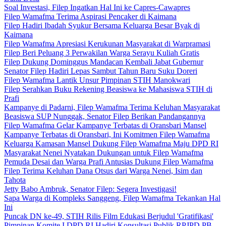
Soal Investasi, Filep Ingatkan Hal Ini ke Capres-Cawapres
Filep Wamafma Terima Aspirasi Pencaker di Kaimana
Filep Hadiri Ibadah Syukur Bersama Keluarga Besar Byak di
Kaimana
Filep Wamafma Apresiasi Kerukunan Masyarakat di Warpramasi
Filep Beri Peluang 3 Perwakilan Warga Serayu Kuliah Gratis
Filep Dukung Dominggus Mandacan Kembali Jabat Gubernur
Senator Filep Hadiri Lepas Sambut Tahun Baru Suku Doreri
Filep Wamafma Lantik Unsur Pimpinan STIH Manokwari
Filep Serahkan Buku Rekening Beasiswa ke Mahasiswa STIH di
Prafi
Kampanye di Padarni, Filep Wamafma Terima Keluhan Masyarakat
Beasiswa SUP Nunggak, Senator Filep Berikan Pandangannya
Filep Wamafma Gelar Kampanye Terbatas di Oransbari Mansel
Kampanye Terbatas di Oransbari, Ini Komitmen Filep Wamafma
Keluarga Kamasan Mansel Dukung Filep Wamafma Maju DPD RI
Masyarakat Nenei Nyatakan Dukungan untuk Filep Wamafma
Pemuda Desai dan Warga Prafi Antusias Dukung Filep Wamafma
Filep Terima Keluhan Dana Otsus dari Warga Nenei, Isim dan
Tahota
Jetty Babo Ambruk, Senator Filep: Segera Investigasi!
Sapa Warga di Kompleks Sanggeng, Filep Wamafma Tekankan Hal
Ini
Puncak DN ke-49, STIH Rilis Film Edukasi Berjudul 'Gratifikasi'
Pimpinan Komite I DPD RI Hadiri Konsultasi Publik RPJPD PB