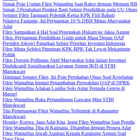
Simak Poin Usulan Filep Wamafma Saat Raker dengan Menpan RB
Simak 3 Perubahan Penting Bagi Sektor Pendidikan pada UU Otsus
Senator Filep Tanggapi Polemik Ketua KPK Firli Bahuri
Nilainya Fantastis, Ini Perjuangan 10 % DBH Migas Masyarakat
Adat
Filep Sampaikan 4 Hal Soal Penegakan Hukum ke Jaksa Agung
Filep: Perjuangan Pendidikan Gratis untuk Masa Depan OAP
Presiden Jokowi Paparkan Sektor Prioritas Investasi Indonesia
Filep Minta Seleksi Pimpinan KPK-BPK Tak Lewat Mekanisme
Politik
Filep Dorong Pelibatan Aktif Masyarakat Adat dalam Investasi
Disdukcapil Sosialisasikan Layanan Sistem IKD di STIH
Manokwari
Diinisiasi Senator Filep, Ini Poin Perubahan Otsus Soal Kesehatan
Filep Wamafma Inisiasi Penambahan Perwakilan OAP di DPRK
Filep Wamafma Adakan Lomba Solo Antar Pemuda Gereja di
Mansel
Filep Wamafma Buka Pertandingan Gawang Mini STIH
Manokwari
Tim Pemenangan Filep Wamafma Terbentuk di Kabupaten
Manokwari
Hengky Korwa: Jaga Adat Kita, Ingat Filep Wamafma Saat Pemilu
Filep Wamafma Tiba di Kaimana, Disambut dengan Prosesi Adat
Filep Wamafma Jawab Aspirasi Kepala Kampung Arguni Soal
Dana Desa