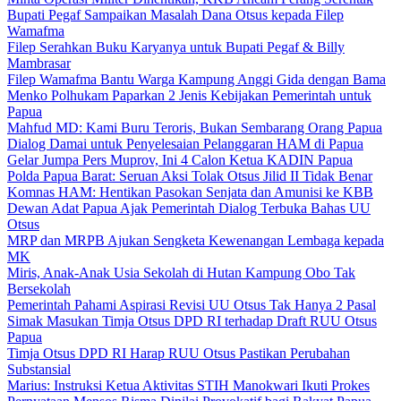
Bupati Pegaf Sampaikan Masalah Dana Otsus kepada Filep
Wamafma
Filep Serahkan Buku Karyanya untuk Bupati Pegaf & Billy
Mambrasar
Filep Wamafma Bantu Warga Kampung Anggi Gida dengan Bama
Menko Polhukam Paparkan 2 Jenis Kebijakan Pemerintah untuk
Papua
Mahfud MD: Kami Buru Teroris, Bukan Sembarang Orang Papua
Dialog Damai untuk Penyelesaian Pelanggaran HAM di Papua
Gelar Jumpa Pers Muprov, Ini 4 Calon Ketua KADIN Papua
Polda Papua Barat: Seruan Aksi Tolak Otsus Jilid II Tidak Benar
Komnas HAM: Hentikan Pasokan Senjata dan Amunisi ke KBB
Dewan Adat Papua Ajak Pemerintah Dialog Terbuka Bahas UU
Otsus
MRP dan MRPB Ajukan Sengketa Kewenangan Lembaga kepada
MK
Miris, Anak-Anak Usia Sekolah di Hutan Kampung Obo Tak
Bersekolah
Pemerintah Pahami Aspirasi Revisi UU Otsus Tak Hanya 2 Pasal
Simak Masukan Timja Otsus DPD RI terhadap Draft RUU Otsus
Papua
Timja Otsus DPD RI Harap RUU Otsus Pastikan Perubahan
Substansial
Marius: Instruksi Ketua Aktivitas STIH Manokwari Ikuti Prokes