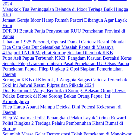
2024
Mangkok Tua Peninggalan Belanda di Idoor Terjaga Baik Hingga
Kini
Jemaat Gereja Idoor Harap Rumah Pastori Dibangun Agar Layak
Huni
DPR RI Bentuk Panja Penyusunan RUU Pemekaran Provinsi di
Papua
Libatkan 1.925 Personel, Operasi Damai Cartenz Resmi Dimulai
Tiga Cara Gus Dur Selesaikan Masalah Papua di Masanya
4 Prajurit TNI di Maybrat Sorong Selatan Ditembak KKB
Putra Asli Papua Terbunuh KKB, Pangdam Kasuari Bereaksi Keras
Senator Filep Uraikan 5 Intisari Pasal Pemekaran UU Otsus Papua
Pemekaran Papua, Filep Ungkap 2 Opsi Siapkan Pemerintahan
Daerah
Serangan KKB di Kiwirok, 1 Anggota Satgas Cartenz Tertembak
Tok! Ini Jadwal Resmi Pilpres dan Pilkada 2024
Dua Kelompok Warga Bentrok di Sorong, Belasan Orang Tewas
Pelaku Bentrok di Kota Sorong Bukan Orang Papua, Ini
Kronologinya
Filep Harap Aparat Mampu Deteksi Dini Potensi Kekerasan di
Daerah
Filep Wamafma: Polisi Penangkap Pelaku Layak Terima Reward
Polisi Ringkus 2 Terduga Pelaku Pembunuhan Khani Rumaf di
Sorong
Sejumlah Massa Gelar Demonstrasi Tolak Pemekaran di Manokwari