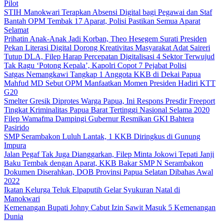
Pilot
STIH Manokwari Terapkan Absensi Digital bagi Pegawai dan Staf
Bantah OPM Tembak 17 Aparat, Polisi Pastikan Semua Aparat
Selamat
Prihatin Anak-Anak Jadi Korban, Theo Hesegem Surati Presiden
Pekan Literasi Digital Dorong Kreativitas Masyarakat Adat Saireri
Tutup DLA, Filep Harap Percepatan Digitalisasi 4 Sektor Terwujud
Tak Ragu ‘Potong Kepala’, Kapolri Copot 7 Pejabat Polisi
Satgas Nemangkawi Tangkap 1 Anggota KKB di Dekai Papua
Mahfud MD Sebut OPM Manfaatkan Momen Presiden Hadiri KTT
G20
Smelter Gresik Diprotes Warga Papua, Ini Respons Presdir Freeport
Tingkat Kriminalitas Papua Barat Tertinggi Nasional Selama 2020
Filep Wamafma Dampingi Gubernur Resmikan GKI Bahtera
Pasirido
SMP Serambakon Luluh Lantak, 1 KKB Diringkus di Gunung
Impura
Jalan Pegaf Tak Juga Dianggarkan, Filep Minta Jokowi Tepati Janji
Baku Tembak dengan Aparat, KKB Bakar SMP N Serambakon
Dokumen Diserahkan, DOB Provinsi Papua Selatan Dibahas Awal
2022
Ikatan Kelurga Teluk Elpaputih Gelar Syukuran Natal di
Manokwari
Kemenangan Bupati Johny Cabut Izin Sawit Masuk 5 Kemenangan
Dunia