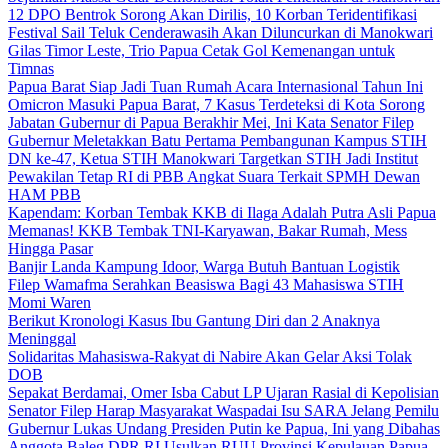
12 DPO Bentrok Sorong Akan Dirilis, 10 Korban Teridentifikasi
Festival Sail Teluk Cenderawasih Akan Diluncurkan di Manokwari
Gilas Timor Leste, Trio Papua Cetak Gol Kemenangan untuk
Timnas
Papua Barat Siap Jadi Tuan Rumah Acara Internasional Tahun Ini
Omicron Masuki Papua Barat, 7 Kasus Terdeteksi di Kota Sorong
Jabatan Gubernur di Papua Berakhir Mei, Ini Kata Senator Filep
Gubernur Meletakkan Batu Pertama Pembangunan Kampus STIH
DN ke-47, Ketua STIH Manokwari Targetkan STIH Jadi Institut
Pewakilan Tetap RI di PBB Angkat Suara Terkait SPMH Dewan
HAM PBB
Kapendam: Korban Tembak KKB di Ilaga Adalah Putra Asli Papua
Memanas! KKB Tembak TNI-Karyawan, Bakar Rumah, Mess
Hingga Pasar
Banjir Landa Kampung Idoor, Warga Butuh Bantuan Logistik
Filep Wamafma Serahkan Beasiswa Bagi 43 Mahasiswa STIH
Momi Waren
Berikut Kronologi Kasus Ibu Gantung Diri dan 2 Anaknya
Meninggal
Solidaritas Mahasiswa-Rakyat di Nabire Akan Gelar Aksi Tolak
DOB
Sepakat Berdamai, Omer Isba Cabut LP Ujaran Rasial di Kepolisian
Senator Filep Harap Masyarakat Waspadai Isu SARA Jelang Pemilu
Gubernur Lukas Undang Presiden Putin ke Papua, Ini yang Dibahas
Anggota Baleg DPR RI Usulkan RUU Provinsi Kepulauan Papua