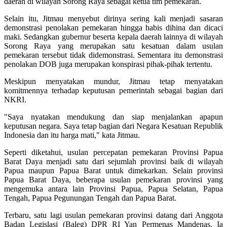
daerah di wilayah Sorong Raya sebagai ketua tim pemekaran.
Selain itu, Jitmau menyebut dirinya sering kali menjadi sasaran
demonstrasi penolakan pemekaran hingga habis dihina dan dicaci
maki. Sedangkan gubernur beserta kepala daerah lainnya di wilayah
Sorong Raya yang merupakan satu kesatuan dalam usulan
pemekaran tersebut tidak didemonstrasi. Sementara itu demonstrasi
penolakan DOB juga merupakan konspirasi pihak-pihak tertentu.
Meskipun menyatakan mundur, Jitmau tetap menyatakan
komitmennya terhadap keputusan pemerintah sebagai bagian dari
NKRI.
"Saya nyatakan mendukung dan siap menjalankan apapun
keputusan negara. Saya tetap bagian dari Negara Kesatuan Republik
Indonesia dan itu harga mati," kata Jitmau.
Seperti diketahui, usulan percepatan pemekaran Provinsi Papua
Barat Daya menjadi satu dari sejumlah provinsi baik di wilayah
Papua maupun Papua Barat untuk dimekarkan. Selain provinsi
Papua Barat Daya, beberapa usulan pemekaran provinsi yang
mengemuka antara lain Provinsi Papua, Papua Selatan, Papua
Tengah, Papua Pegunungan Tengah dan Papua Barat.
Terbaru, satu lagi usulan pemekaran provinsi datang dari Anggota
Badan Legislasi (Baleg) DPR RI Yan Permenas Mandenas. Ia