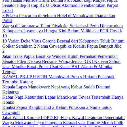
Pernyataan Mensos Risma Dinilai Provokatif bagi Rakyat Papua
Senator Filep Harap RUU Otsus Akomodir Pembentukan Parpol
Lokal
3 Pelaku Pencurian di Sebuah Hotel di Manokwari Diamankan
Polisi
Warga di Tambrauw Takut Divaksin, Sosialisasi Perlu Digencarkan
Kabupaten Jayawijaya Hingga Kini Belum Miliki alat PCR Covid-
19
10 Varian Delta Virus Corona Berasal dari Kabupaten Teluk Bintuni
Golkar Serahkan 2 Nama Cawagub ke Koalisi Papua Bangkit Jilid
2
Jalan Trans Papua Barat ke Windesi Butuh Perhatian Pemerintah
Senator Filep Diskusi Bersama Warga Jemaat GKI Kanaan Sabon
Usai Mimika Barat, Polisi Usut Kasus BST Alama & Mimika
Tengah
KAWAL PB-LBH STIH Manokwari Proses Hukum Penabrak
Terumbu Karang
Kepala Lapas Manokwari: Napi yang Kabur Sudah Ditemui
Keluarga
Kabar Napi Kabur dari Lapas Manokwari Tewas Tertembak Hanya
Hoaks
Koalisi Papua Bangkit Jilid 2 Belum Putuskan 2 Nama untuk
Cawagub
Jabat Waka I Komite I DPD RI, Filep: Kawal Peraturan Pemerintah!
Warga Mokwam Cegat Pangdam Kasuari saat Touring Merah Putih