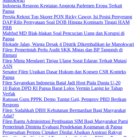
Manokwari
Indonesia Respons Kegiatan Anggota Parlemen Eropa Terkait
Papua
Persija Rekrut Top Skorer PON Ricky Cawor, Isi Posisi Penyerang
DAP Rilis Pernyataan Soal DOB Hingga Komisaris Tinggi HAM
PBB
Mahfud MD Blak-blakan Soal Pencucian Uang dan Korupsi di
Papua
Blokade Jalan, Warga Desak 4 Distrik Dikembalikan ke Manokwari
Filep: Pemerintah Perlu Audit SKK Migas dan BP Tangguh di
Bintuni
Filep Minta Mendagri Tinjau Ulang Surat Edaran Terkait Mutasi
ASN
Senator Filep Uraikan Dasar Hukum dan Konsep CSR Konteks
Papua
Filep Sayangkan Indonesia Batal Jadi Host Piala Dunia U-20
10 Balon DPD RI Papua Barat Lolos Vermin Lanjut ke Tahap
Verfak
Ratusan Guru PPPK Demo Tuntut Gaji, Pemprov PBD Berikan
Respons
Filep: Sudahkah DBH Kehutanan Bermanfaat Bagi Masyarakat
Adat?
Filep Bantu Administrasi Pembuatan SIM Bagi Masyarakat Pami
Pemerintah Diminta Evaluasi Pendekatan Keamanan di Papua
Pengesahan Perppu Ciptaker Dinilai Abaikan Aspirasi Rakyat