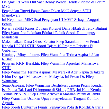
Delegasi RI Walk Out Saat Benny Wenda Hendak Pidato di Forum
MSG
Pengadilan Tinggi Papua Barat Teken MoU dengan STIH
Manokwari
Ini Keputusan MSG Soal Pengajuan ULMWP Sebagai Anggota
Penuh
Kejari Selidiki Kasus Dugaan Korupsi Dana Hibah di Teluk Bintuni
Filep Wamafma Lakukan Edukasi Politik Sosok Dominggus
Mandacan
Maksimalkan Dana Otsus, Senator Filep Sarankan Ini ke Pemda
Kepala LP2BH STIH Soroti Tajam 10 Program Prioritas Pj
Gubernur
Kunjungi Minyambouw, Filep Wamafma Terima Aspirasi Jalan
Rusak
Program KKN Berakhir, Filep Wamafma Apresiasi Mahasiswa
STIH
Filep Wamafma Terima Aspirasi Masyarakat Adat Papua di Jakarta
Kirim Delegasi Mahasiswa ke Malaysia, Ini Pesan Dr. Filep
Wamafma
Serap Aspirasi, Filep Wamafma Berdiskusi dengan Petani Kendal
Isu Papua Tak Lagi Disinggung di Sidang PBB, Ini Kata Kemlu
Terima PP STN, Filep Bantu Advokasi Masalah Petani di Jambi
Filep Wamafma Usulkan Upaya Penyelesaian Tangani Konflik
Agraria
Filep Soroti Lunturnya Fungsi Pengayom Polri di Konflik Agraria