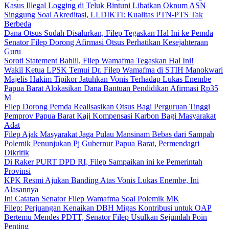
Kasus Illegal Logging di Teluk Bintuni Libatkan Oknum ASN
Singgung Soal Akreditasi, LLDIKTI: Kualitas PTN-PTS Tak
Berbeda
Dana Otsus Sudah Disalurkan, Filep Tegaskan Hal Ini ke Pemda
Senator Filep Dorong Afirmasi Otsus Perhatikan Kesejahteraan
Guru
Soroti Statement Bahlil, Filep Wamafma Tegaskan Hal Ini!
Wakil Ketua LPSK Temui Dr. Filep Wamafma di STIH Manokwari
Majelis Hakim Tipikor Jatuhkan Vonis Terhadap Lukas Enembe
Papua Barat Alokasikan Dana Bantuan Pendidikan Afirmasi Rp35
M
Filep Dorong Pemda Realisasikan Otsus Bagi Perguruan Tinggi
Pemprov Papua Barat Kaji Kompensasi Karbon Bagi Masyarakat
Adat
Filep Ajak Masyarakat Jaga Pulau Mansinam Bebas dari Sampah
Polemik Penunjukan Pj Gubernur Papua Barat, Permendagri
Dikritik
Di Raker PURT DPD RI, Filep Sampaikan ini ke Pemerintah
Provinsi
KPK Resmi Ajukan Banding Atas Vonis Lukas Enembe, Ini
Alasannya
Ini Catatan Senator Filep Wamafma Soal Polemik MK
Filep: Perjuangan Kenaikan DBH Migas Kontribusi untuk OAP
Bertemu Mendes PDTT, Senator Filep Usulkan Sejumlah Poin
Penting