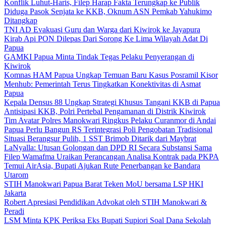
Konflik Luhut-Haris, Filep Harap Fakta Terungkap ke Publik
Diduga Pasok Senjata ke KKB, Oknum ASN Pemkab Yahukimo
Ditangkap
TNI AD Evakuasi Guru dan Warga dari Kiwirok ke Jayapura
Kirab Api PON Dilepas Dari Sorong Ke Lima Wilayah Adat Di
Papua
GAMKI Papua Minta Tindak Tegas Pelaku Penyerangan di
Kiwirok
Komnas HAM Papua Ungkap Temuan Baru Kasus Posramil Kisor
Menhub: Pemerintah Terus Tingkatkan Konektivitas di Asmat
Papua
Kepala Densus 88 Ungkap Strategi Khusus Tangani KKB di Papua
Antisipasi KKB, Polri Pertebal Pengamanan di Distrik Kiwirok
Tim Avatar Polres Manokwari Ringkus Pelaku Curanmor di Andai
Papua Perlu Bangun RS Terintegrasi Poli Pengobatan Tradisional
Situasi Berangsur Pulih, 1 SST Brimob Ditarik dari Maybrat
LaNyalla: Utusan Golongan dan DPD RI Secara Substansi Sama
Filep Wamafma Uraikan Perancangan Analisa Kontrak pada PKPA
Temui AirAsia, Bupati Ajukan Rute Penerbangan ke Bandara
Utarom
STIH Manokwari Papua Barat Teken MoU bersama LSP HKI
Jakarta
Robert Apresiasi Pendidikan Advokat oleh STIH Manokwari &
Peradi
LSM Minta KPK Periksa Eks Bupati Supiori Soal Dana Sekolah