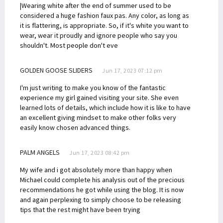
|Wearing white after the end of summer used to be
considered a huge fashion faux pas. Any color, as long as
it is flattering, is appropriate. So, if it's white you want to
wear, wear it proudly and ignore people who say you
shouldn't. Most people don't eve
GOLDEN GOOSE SLIDERS
Jun 17, 2023 07:12 pm
I'm just writing to make you know of the fantastic
experience my girl gained visiting your site. She even
learned lots of details, which include how it is like to have
an excellent giving mindset to make other folks very
easily know chosen advanced things.
PALM ANGELS
Jun 17, 2023 08:42 pm
My wife and i got absolutely more than happy when
Michael could complete his analysis out of the precious
recommendations he got while using the blog. It is now
and again perplexing to simply choose to be releasing
tips that the rest might have been trying