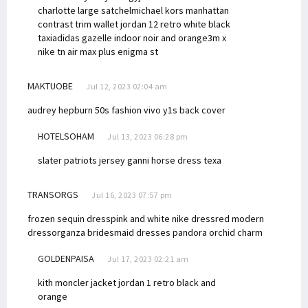
charlotte large satchel
michael kors manhattan
contrast trim wallet
jordan 12 retro white black
taxi
adidas gazelle indoor noir and orange
3m x
nike tn air max plus enigma st
MAKTUOBE
Jul 12, 2023 02:04 am
audrey hepburn 50s fashion
vivo y1s back cover
HOTELSOHAM
Jul 13, 2023 06:28 pm
slater patriots jersey
ganni horse dress
texa
TRANSORGS
Jul 16, 2023 07:57 pm
frozen sequin dress
pink and white nike dress
red modern
dress
organza bridesmaid dresses
pandora orchid charm
GOLDENPAISA
Jul 17, 2023 02:21 am
kith moncler jacket
jordan 1 retro black and
orange