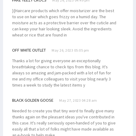
May 26, 2023 04:49 pm
}{Haircare products which offer moisturizer are the best
to use on hair which goes frizzy on a humid day. The
moisture acts as a protective barrier over the cuticle and
can keep your hair looking sleek. Avoid the ingredients
wheat or rice that are found in
OFF WHITE OUTLET
May 26, 2023 05:05 pm
Thanks a lot for giving everyone an exceptionally
breathtaking chance to check tips from this blog. It's
always so amazing and jam-packed with a lot of fun for
me and my office colleagues to visit your blog nearly 3
times a week to study the latest items y
BLACK GOLDEN GOOSE
May 27, 2023 04:28 am
Needed to create you that tiny word to finally give many
thanks again on the pleasant ideas you've contributed in
this case. It's really seriously open-handed of you to give
easily all that a lot of folks might have made available as
an e-book to help make