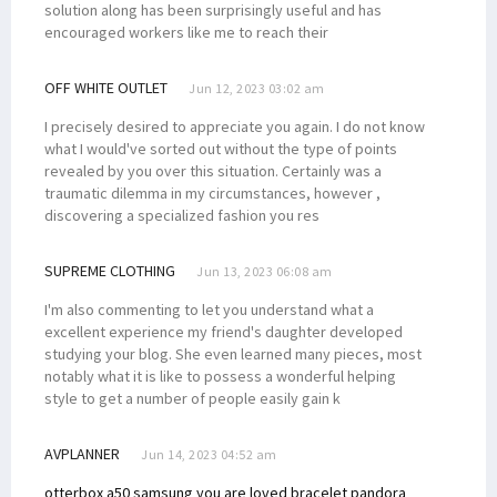
solution along has been surprisingly useful and has
encouraged workers like me to reach their
OFF WHITE OUTLET
Jun 12, 2023 03:02 am
I precisely desired to appreciate you again. I do not know
what I would've sorted out without the type of points
revealed by you over this situation. Certainly was a
traumatic dilemma in my circumstances, however ,
discovering a specialized fashion you res
SUPREME CLOTHING
Jun 13, 2023 06:08 am
I'm also commenting to let you understand what a
excellent experience my friend's daughter developed
studying your blog. She even learned many pieces, most
notably what it is like to possess a wonderful helping
style to get a number of people easily gain k
AVPLANNER
Jun 14, 2023 04:52 am
otterbox a50 samsung
you are loved bracelet pandora