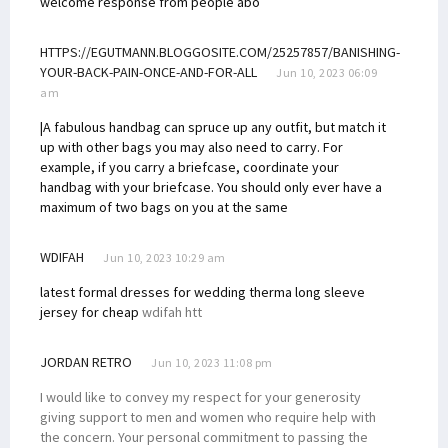
welcome response from people abo
HTTPS://EGUTMANN.BLOGGOSITE.COM/25257857/BANISHING-
YOUR-BACK-PAIN-ONCE-AND-FOR-ALL
Jun 10, 2023 06:09
am
|A fabulous handbag can spruce up any outfit, but match it
up with other bags you may also need to carry. For
example, if you carry a briefcase, coordinate your
handbag with your briefcase. You should only ever have a
maximum of two bags on you at the same
WDIFAH
Jun 10, 2023 10:29 am
latest formal dresses for wedding
therma long sleeve
jersey for cheap
wdifah htt
JORDAN RETRO
Jun 10, 2023 11:08 pm
I would like to convey my respect for your generosity
giving support to men and women who require help with
the concern. Your personal commitment to passing the