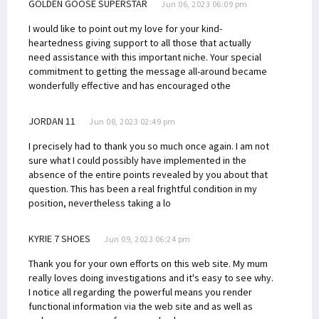
GOLDEN GOOSE SUPERSTAR
Jun 06, 2023 06:09 pm
I would like to point out my love for your kind-
heartedness giving support to all those that actually
need assistance with this important niche. Your special
commitment to getting the message all-around became
wonderfully effective and has encouraged othe
JORDAN 11
Jun 08, 2023 02:49 pm
I precisely had to thank you so much once again. I am not
sure what I could possibly have implemented in the
absence of the entire points revealed by you about that
question. This has been a real frightful condition in my
position, nevertheless taking a lo
KYRIE 7 SHOES
Jun 09, 2023 06:24 pm
Thank you for your own efforts on this web site. My mum
really loves doing investigations and it's easy to see why.
I notice all regarding the powerful means you render
functional information via the web site and as well as