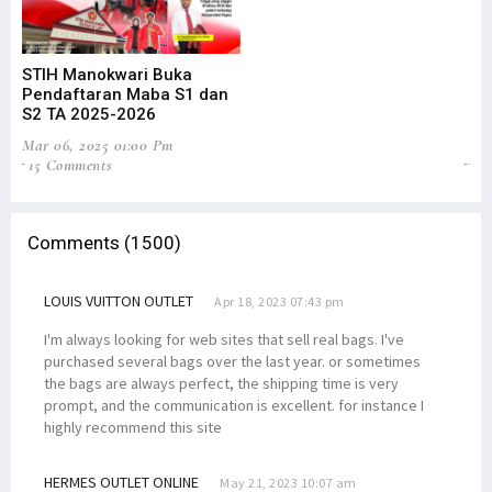
STIH Manokwari Buka
Me
Pendaftaran Maba S1 dan
Se
S2 TA 2025-2026
CA
Mar 06, 2025 01:00 Pm
Ma
15 Comments
13
Comments (1500)
LOUIS VUITTON OUTLET
Apr 18, 2023 07:43 pm
I'm always looking for web sites that sell real bags. I've
purchased several bags over the last year. or sometimes
the bags are always perfect, the shipping time is very
prompt, and the communication is excellent. for instance I
highly recommend this site
HERMES OUTLET ONLINE
May 21, 2023 10:07 am