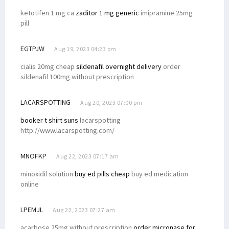
ketotifen 1 mg ca
zaditor 1 mg generic
imipramine 25mg
pill
EGTPJW
Aug 19, 2023 04:23 pm
cialis 20mg cheap
sildenafil overnight delivery
order
sildenafil 100mg without prescription
LACARSPOTTING
Aug 20, 2023 07:00 pm
booker t shirt suns
lacarspotting
http://www.lacarspotting.com/
MNOFKP
Aug 22, 2023 07:17 am
minoxidil solution
buy ed pills cheap
buy ed medication
online
LPEMJL
Aug 22, 2023 07:27 am
acarbose 25mg without prescription
order micronase for