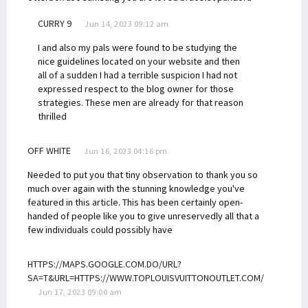
CURRY 9
Jun 14, 2023 09:12 am
I and also my pals were found to be studying the
nice guidelines located on your website and then
all of a sudden I had a terrible suspicion I had not
expressed respect to the blog owner for those
strategies. These men are already for that reason
thrilled
OFF WHITE
Jun 16, 2023 04:16 pm
Needed to put you that tiny observation to thank you so
much over again with the stunning knowledge you've
featured in this article. This has been certainly open-
handed of people like you to give unreservedly all that a
few individuals could possibly have
HTTPS://MAPS.GOOGLE.COM.DO/URL?
SA=T&URL=HTTPS://WWW.TOPLOUISVUITTONOUTLET.COM/
Jun 17, 2023 09:00 am