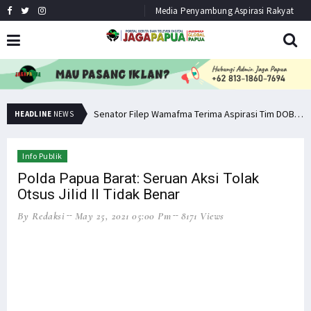
Media Penyambung Aspirasi Rakyat
Senator Filep: Miras Jelas Sumbang Angka Kematian di Papua
Senator Filep Wamafma Terima Aspirasi Tim DOB Manokwari Barat
HEADLINE
NEWS
Info Publik
Polda Papua Barat: Seruan Aksi Tolak
Otsus Jilid II Tidak Benar
By Redaksi
May 25, 2021 05:00 Pm
8171 Views