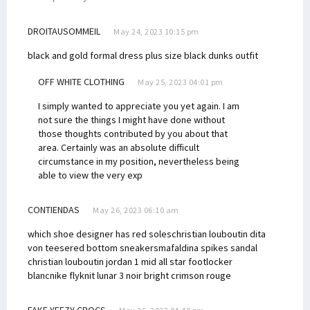
DROITAUSOMMEIL
May 24, 2023 10:15 pm
black and gold formal dress plus size
black dunks outfit
OFF WHITE CLOTHING
May 25, 2023 04:01 pm
I simply wanted to appreciate you yet again. I am
not sure the things I might have done without
those thoughts contributed by you about that
area. Certainly was an absolute difficult
circumstance in my position, nevertheless being
able to view the very exp
CONTIENDAS
May 26, 2023 06:10 am
which shoe designer has red soles
christian louboutin dita
von teese
red bottom sneakers
mafaldina spikes sandal
christian louboutin
jordan 1 mid all star footlocker
blanc
nike flyknit lunar 3 noir bright crimson rouge
FAKE YEEZY CROCS