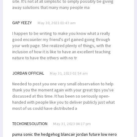
site. It's not at all simplistic to simply possibly be giving
away solutions that many many people ma
GAP YEEZY
May 30, 2023 01:43 am
I happen to be writing to make you know what a really
good encounter my friend's girl gained going through
your web page. She realized plenty of things, with the
inclusion of how it is like to have an excellent teaching
nature to have the others with no tr
JORDAN OFFICIAL
May 31, 2023 01:54 am
Needed to post you one very small observation to help
thank you the moment again with your great tips you've
discussed at this time. It has been so seriously open-
handed with people like you to deliver publicly just what
most of us could have distributed a
TECHONESOLUTION
May 31, 2023 04:17 pm
puma sonic the hedgehog blanc
air jordan future low nero