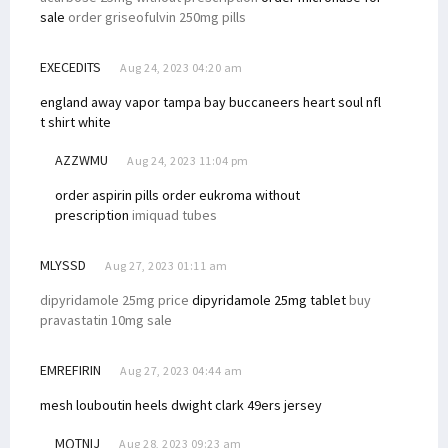
sale
order griseofulvin 250mg pills
EXECEDITS
Aug 24, 2023 04:20 am
england away vapor
tampa bay buccaneers heart soul nfl
t shirt white
AZZWMU
Aug 24, 2023 11:04 pm
order aspirin pills
order eukroma without
prescription
imiquad tubes
MLYSSD
Aug 27, 2023 01:11 am
dipyridamole 25mg price
dipyridamole 25mg tablet
buy
pravastatin 10mg sale
EMREFIRIN
Aug 27, 2023 04:44 am
mesh louboutin heels
dwight clark 49ers jersey
MQTNIJ
Aug 28, 2023 09:23 am