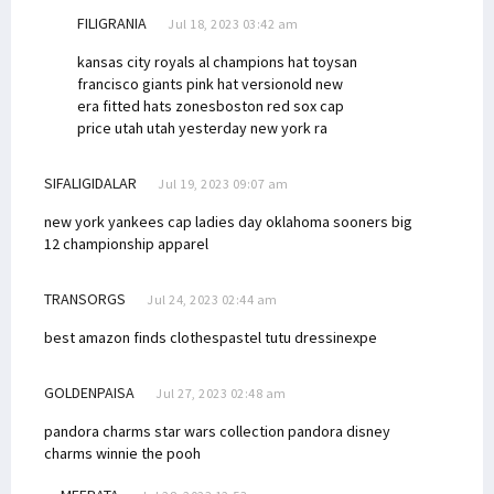
FILIGRANIA
Jul 18, 2023 03:42 am
kansas city royals al champions hat toy
san
francisco giants pink hat version
old new
era fitted hats zones
boston red sox cap
price utah utah yesterday
new york ra
SIFALIGIDALAR
Jul 19, 2023 09:07 am
new york yankees cap ladies day
oklahoma sooners big
12 championship apparel
TRANSORGS
Jul 24, 2023 02:44 am
best amazon finds clothes
pastel tutu dress
inexpe
GOLDENPAISA
Jul 27, 2023 02:48 am
pandora charms star wars collection
pandora disney
charms winnie the pooh