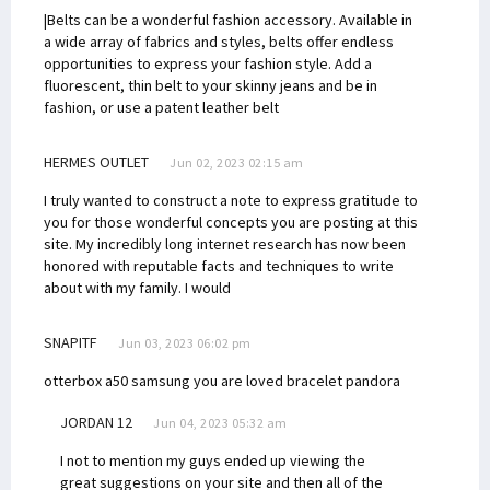
|Belts can be a wonderful fashion accessory. Available in
a wide array of fabrics and styles, belts offer endless
opportunities to express your fashion style. Add a
fluorescent, thin belt to your skinny jeans and be in
fashion, or use a patent leather belt
HERMES OUTLET
Jun 02, 2023 02:15 am
I truly wanted to construct a note to express gratitude to
you for those wonderful concepts you are posting at this
site. My incredibly long internet research has now been
honored with reputable facts and techniques to write
about with my family. I would
SNAPITF
Jun 03, 2023 06:02 pm
otterbox a50 samsung
you are loved bracelet pandora
JORDAN 12
Jun 04, 2023 05:32 am
I not to mention my guys ended up viewing the
great suggestions on your site and then all of the