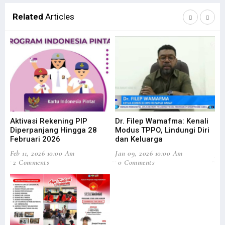
Related
Articles
Aktivasi Rekening PIP
Dr. Filep Wamafma: Kenali
Se
Diperpanjang Hingga 28
Modus TPPO, Lindungi Diri
In
Februari 2026
dan Keluarga
Dig
Feb 11, 2026 10:00 Am
Jan 09, 2026 10:00 Am
Jul
2 Comments
0 Comments
6