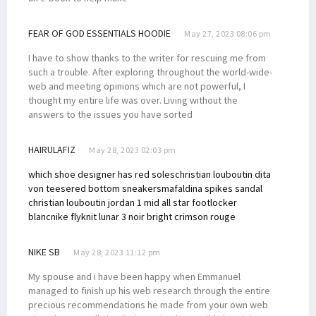
FEAR OF GOD ESSENTIALS HOODIE
May 27, 2023 08:06 pm
I have to show thanks to the writer for rescuing me from
such a trouble. After exploring throughout the world-wide-
web and meeting opinions which are not powerful, I
thought my entire life was over. Living without the
answers to the issues you have sorted
HAIRULAFIZ
May 28, 2023 02:03 pm
which shoe designer has red soles
christian louboutin dita
von teese
red bottom sneakers
mafaldina spikes sandal
christian louboutin
jordan 1 mid all star footlocker
blanc
nike flyknit lunar 3 noir bright crimson rouge
NIKE SB
May 28, 2023 11:12 pm
My spouse and i have been happy when Emmanuel
managed to finish up his web research through the entire
precious recommendations he made from your own web