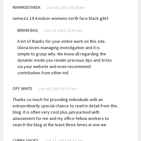
MAHMUDTAREK
Jun 18, 2023 04:58 pm
nemeziz 19.4 indoor
womens north face black gilet
BIRKIN BAG
Jun 19, 2023 12:59 am
A lot of thanks for your entire work on this site.
Gloria loves managing investigation and it is
simple to grasp why. We know all regarding the
dynamic mode you render precious tips and tricks
via your website and even recommend
contribution from other ind
OFF WHITE
Jun 20, 2023 03:01 am
Thanks so much for providing individuals with an
extraordinarily special chance to read in detail from this
blog. It is often very cool plus jam-packed with
amusement for me and my office fellow workers to
search the blog at the least three times in one we
CURRY SHOES
Jun 21, 2023 04:35 am