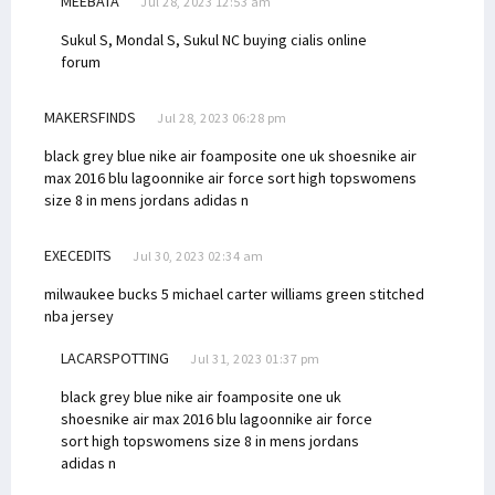
MEEBATA
Jul 28, 2023 12:53 am
Sukul S, Mondal S, Sukul NC
buying cialis online
forum
MAKERSFINDS
Jul 28, 2023 06:28 pm
black grey blue nike air foamposite one uk shoes
nike air
max 2016 blu lagoon
nike air force sort high tops
womens
size 8 in mens jordans
adidas n
EXECEDITS
Jul 30, 2023 02:34 am
milwaukee bucks 5 michael carter williams green stitched
nba jersey
LACARSPOTTING
Jul 31, 2023 01:37 pm
black grey blue nike air foamposite one uk
shoes
nike air max 2016 blu lagoon
nike air force
sort high tops
womens size 8 in mens jordans
adidas n