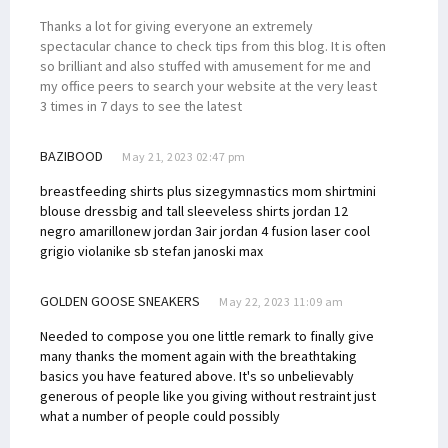
Thanks a lot for giving everyone an extremely
spectacular chance to check tips from this blog. It is often
so brilliant and also stuffed with amusement for me and
my office peers to search your website at the very least
3 times in 7 days to see the latest
BAZIBOOD
May 21, 2023 02:47 pm
breastfeeding shirts plus size
gymnastics mom shirt
mini
blouse dress
big and tall sleeveless shirts
jordan 12
negro amarillo
new jordan 3
air jordan 4 fusion laser cool
grigio viola
nike sb stefan janoski max
GOLDEN GOOSE SNEAKERS
May 22, 2023 11:09 am
Needed to compose you one little remark to finally give
many thanks the moment again with the breathtaking
basics you have featured above. It's so unbelievably
generous of people like you giving without restraint just
what a number of people could possibly