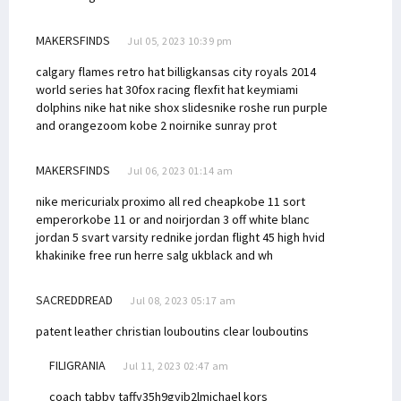
MAKERSFINDS
Jul 05, 2023 10:39 pm
calgary flames retro hat billig
kansas city royals 2014
world series hat 30
fox racing flexfit hat key
miami
dolphins nike hat
nike shox slides
nike roshe run purple
and orange
zoom kobe 2 noir
nike sunray prot
MAKERSFINDS
Jul 06, 2023 01:14 am
nike mericurialx proximo all red cheap
kobe 11 sort
emperor
kobe 11 or and noir
jordan 3 off white blanc
jordan 5 svart varsity red
nike jordan flight 45 high hvid
khaki
nike free run herre salg uk
black and wh
SACREDDREAD
Jul 08, 2023 05:17 am
patent leather christian louboutins
clear louboutins
FILIGRANIA
Jul 11, 2023 02:47 am
coach tabby taffy
35h9gyjb2l
michael kors