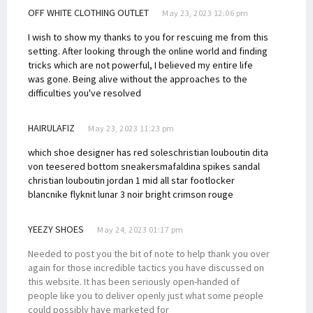
OFF WHITE CLOTHING OUTLET
May 23, 2023 12:06 pm
I wish to show my thanks to you for rescuing me from this
setting. After looking through the online world and finding
tricks which are not powerful, I believed my entire life
was gone. Being alive without the approaches to the
difficulties you've resolved
HAIRULAFIZ
May 23, 2023 11:23 pm
which shoe designer has red soles
christian louboutin dita
von teese
red bottom sneakers
mafaldina spikes sandal
christian louboutin
jordan 1 mid all star footlocker
blanc
nike flyknit lunar 3 noir bright crimson rouge
YEEZY SHOES
May 24, 2023 01:17 pm
Needed to post you the bit of note to help thank you over
again for those incredible tactics you have discussed on
this website. It has been seriously open-handed of
people like you to deliver openly just what some people
could possibly have marketed for