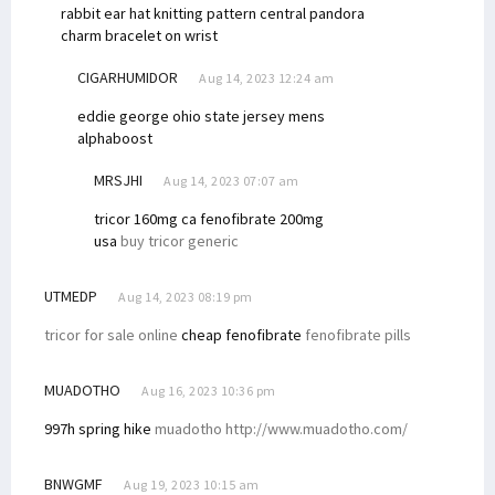
rabbit ear hat knitting pattern central
pandora
charm bracelet on wrist
CIGARHUMIDOR
Aug 14, 2023 12:24 am
eddie george ohio state jersey
mens
alphaboost
MRSJHI
Aug 14, 2023 07:07 am
tricor 160mg ca
fenofibrate 200mg
usa
buy tricor generic
UTMEDP
Aug 14, 2023 08:19 pm
tricor for sale online
cheap fenofibrate
fenofibrate pills
MUADOTHO
Aug 16, 2023 10:36 pm
997h spring hike
muadotho http://www.muadotho.com/
BNWGMF
Aug 19, 2023 10:15 am