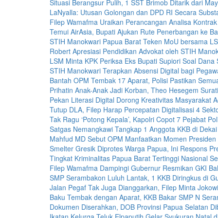
Situasi Berangsur Pulih, 1 SST Brimob Ditarik dari May
LaNyalla: Utusan Golongan dan DPD RI Secara Subst
Filep Wamafma Uraikan Perancangan Analisa Kontra
Temui AirAsia, Bupati Ajukan Rute Penerbangan ke B
STIH Manokwari Papua Barat Teken MoU bersama LS
Robert Apresiasi Pendidikan Advokat oleh STIH Manok
LSM Minta KPK Periksa Eks Bupati Supiori Soal Dana S
STIH Manokwari Terapkan Absensi Digital bagi Pegawa
Bantah OPM Tembak 17 Aparat, Polisi Pastikan Semu
Prihatin Anak-Anak Jadi Korban, Theo Hesegem Surati
Pekan Literasi Digital Dorong Kreativitas Masyarakat A
Tutup DLA, Filep Harap Percepatan Digitalisasi 4 Sekt
Tak Ragu ‘Potong Kepala’, Kapolri Copot 7 Pejabat Poli
Satgas Nemangkawi Tangkap 1 Anggota KKB di Dekai
Mahfud MD Sebut OPM Manfaatkan Momen Presiden 
Smelter Gresik Diprotes Warga Papua, Ini Respons Pre
Tingkat Kriminalitas Papua Barat Tertinggi Nasional 
Filep Wamafma Dampingi Gubernur Resmikan GKI Bah
SMP Serambakon Luluh Lantak, 1 KKB Diringkus di G
Jalan Pegaf Tak Juga Dianggarkan, Filep Minta Jokowi 
Baku Tembak dengan Aparat, KKB Bakar SMP N Ser
Dokumen Diserahkan, DOB Provinsi Papua Selatan D
Ikatan Kelurga Teluk Elpaputih Gelar Syukuran Natal 