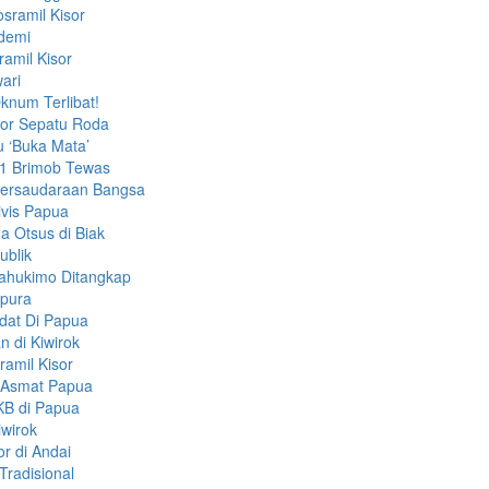
sramil Kisor
ndemi
amil Kisor
ari
knum Terlibat!
bor Sepatu Roda
u ‘Buka Mata’
 1 Brimob Tewas
ersaudaraan Bangsa
ivis Papua
 Otsus di Biak
ublik
ahukimo Ditangkap
apura
dat Di Papua
 di Kiwirok
amil Kisor
i Asmat Papua
KB di Papua
iwirok
r di Andai
Tradisional