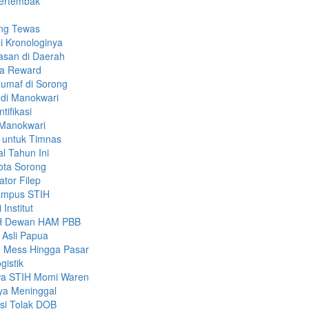
Tertembak
ang Tewas
i Kronologinya
asan di Daerah
ma Reward
Rumaf di Sorong
 di Manokwari
tifikasi
 Manokwari
 untuk Timnas
l Tahun Ini
ota Sorong
ator Filep
ampus STIH
Institut
PMH Dewan HAM PBB
 Asli Papua
 Mess Hingga Pasar
gistik
wa STIH Momi Waren
nya Meninggal
ksi Tolak DOB