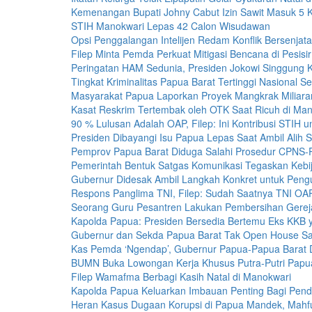
Kemenangan Bupati Johny Cabut Izin Sawit Masuk 5
STIH Manokwari Lepas 42 Calon Wisudawan
Opsi Penggalangan Intelijen Redam Konflik Bersenjat
Filep Minta Pemda Perkuat Mitigasi Bencana di Pesisir
Peringatan HAM Sedunia, Presiden Jokowi Singgung K
Tingkat Kriminalitas Papua Barat Tertinggi Nasional 
Masyarakat Papua Laporkan Proyek Mangkrak Miliara
Kasat Reskrim Tertembak oleh OTK Saat Ricuh di Man
90 % Lulusan Adalah OAP, Filep: Ini Kontribusi STIH 
Presiden Dibayangi Isu Papua Lepas Saat Ambil Alih
Pemprov Papua Barat Diduga Salahi Prosedur CPNS
Pemerintah Bentuk Satgas Komunikasi Tegaskan Kebi
Gubernur Didesak Ambil Langkah Konkret untuk Peng
Respons Panglima TNI, Filep: Sudah Saatnya TNI OA
Seorang Guru Pesantren Lakukan Pembersihan Gereja
Kapolda Papua: Presiden Bersedia Bertemu Eks KKB 
Gubernur dan Sekda Papua Barat Tak Open House Sa
Kas Pemda ‘Ngendap’, Gubernur Papua-Papua Barat 
BUMN Buka Lowongan Kerja Khusus Putra-Putri Papu
Filep Wamafma Berbagi Kasih Natal di Manokwari
Kapolda Papua Keluarkan Imbauan Penting Bagi Pend
Heran Kasus Dugaan Korupsi di Papua Mandek, Mahf