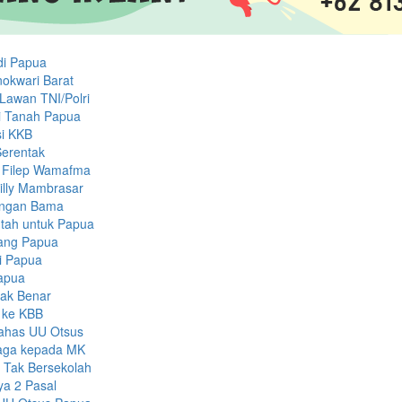
di Papua
okwari Barat
Lawan TNI/Polri
di Tanah Papua
asi KKB
Serentak
a Filep Wamafma
illy Mambrasar
engan Bama
tah untuk Papua
rang Papua
i Papua
Papua
dak Benar
 ke KBB
Bahas UU Otsus
aga kepada MK
 Tak Bersekolah
ya 2 Pasal