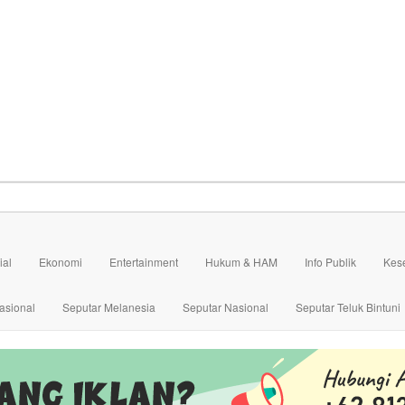
ial
Ekonomi
Entertainment
Hukum & HAM
Info Publik
Kes
asional
Seputar Melanesia
Seputar Nasional
Seputar Teluk Bintuni