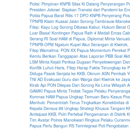
Polisi: Pimpinan KNPB Silas Ki Dalang Penyerangan Po
Presiden Jokowi: Siapkan Transisi dari Pandemi ke E
Polda Papua Barat Rilis 17 DPO KNPB Penyerang Posr
TPNPB Klaim Kuasai Jalan Sorong-Tambrauw-Manokw
Filep: Kayu Log Sorong Dibawa Kabur, Hukum Berat O
Luar Biasa! Kontingen Papua Raih 4 Medali Emas Ca
Serang RI Soal HAM di Papua, Diplomat Minta Vanuat
TPNPB-OPM Ngalum Kupel Akui Serangan di Kiwirok,
Filep Wamafma: PON XX Papua Momentum Perekat P
Kemlu Berikan Tanggapan Atas Laporan PBB Soal Akt
LSM Minta Kejati Periksa Dugaan Penyelewengan Dana
Konflik Luhut-Haris, Filep Harap Fakta Terungkap ke P
Diduga Pasok Senjata ke KKB, Oknum ASN Pemkab Y
TNI AD Evakuasi Guru dan Warga dari Kiwirok ke Jay
Kirab Api PON Dilepas Dari Sorong Ke Lima Wilayah A
GAMKI Papua Minta Tindak Tegas Pelaku Penyerangan
Komnas HAM Papua Ungkap Temuan Baru Kasus Posr
Menhub: Pemerintah Terus Tingkatkan Konektivitas d
Kepala Densus 88 Ungkap Strategi Khusus Tangani K
Antisipasi KKB, Polri Pertebal Pengamanan di Distrik K
Tim Avatar Polres Manokwari Ringkus Pelaku Curanmo
Papua Perlu Bangun RS Terintegrasi Poli Pengobatan 