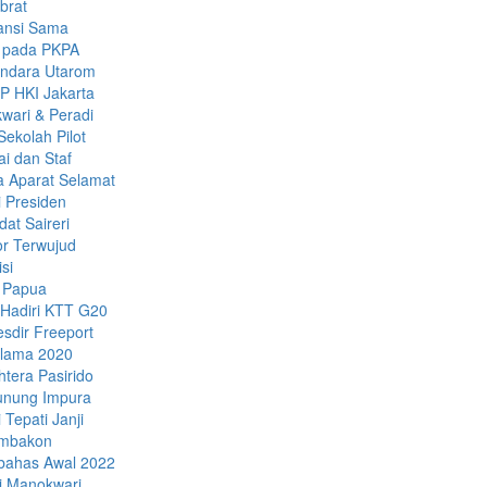
brat
ansi Sama
k pada PKPA
andara Utarom
P HKI Jakarta
wari & Peradi
ekolah Pilot
i dan Staf
a Aparat Selamat
 Presiden
dat Saireri
or Terwujud
si
 Papua
Hadiri KTT G20
sdir Freeport
Selama 2020
tera Pasirido
unung Impura
Tepati Janji
ambakon
ibahas Awal 2022
di Manokwari