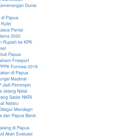
 Kemenangan Dunia
a di Papua
 Rufei
asus Paniai
Selama 2020
n Rupiah ke KPK
sel
untuk Papua
 Saham Freeport
-PPPK Formasi 2018
jakan di Papua
ungsi Maybrat
P Jadi Pemimpin
 Jelang Natal
yang Sadar NKRI
at Nataru
Ditegur Mendagri
a dan Papua Barat
atang di Papua
ud Akan Evaluasi