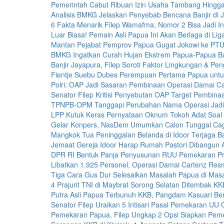
Pemerintah Cabut Ribuan Izin Usaha Tambang Hingg
Analisis BMKG Jelaskan Penyebab Bencana Banjir di 
6 Fakta Menarik Filep Wamafma, Nomor 2 Bisa Jadi In
Luar Biasa! Pemain Asli Papua Ini Akan Berlaga di Lig
Mantan Pejabat Pemprov Papua Gugat Jokowi ke PTU
BMKG Ingatkan Curah Hujan Ekstrem Papua-Papua Ba
Banjir Jayapura, Filep Soroti Faktor Lingkungan & 
Fientje Suebu Dubes Perempuan Pertama Papua untu
Polri: OAP Jadi Sasaran Pembinaan Operasi Damai C
Senator Filep Kritisi Penyebutan OAP Target Pembina
TPNPB-OPM Tanggapi Perubahan Nama Operasi Jadi
LPP Kutuk Keras Pernyataan Oknum Tokoh Adat Soal 
Gelar Konpers, NasDem Umumkan Calon Tunggal Ca
Mangkok Tua Peninggalan Belanda di Idoor Terjaga Ba
Jemaat Gereja Idoor Harap Rumah Pastori Dibangun 
DPR RI Bentuk Panja Penyusunan RUU Pemekaran Pro
Libatkan 1.925 Personel, Operasi Damai Cartenz Resm
Tiga Cara Gus Dur Selesaikan Masalah Papua di Mas
4 Prajurit TNI di Maybrat Sorong Selatan Ditembak KK
Putra Asli Papua Terbunuh KKB, Pangdam Kasuari Ber
Senator Filep Uraikan 5 Intisari Pasal Pemekaran UU
Pemekaran Papua, Filep Ungkap 2 Opsi Siapkan Pem