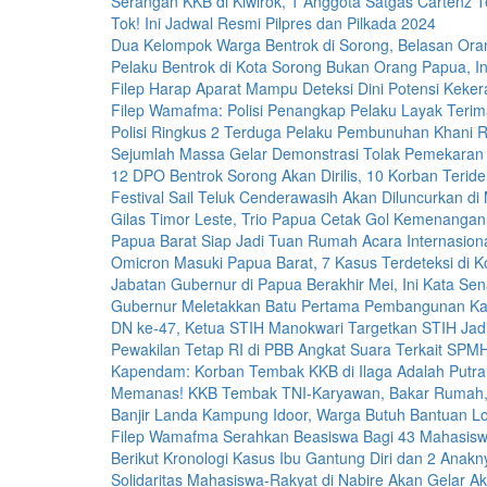
Serangan KKB di Kiwirok, 1 Anggota Satgas Cartenz 
Tok! Ini Jadwal Resmi Pilpres dan Pilkada 2024
Dua Kelompok Warga Bentrok di Sorong, Belasan Or
Pelaku Bentrok di Kota Sorong Bukan Orang Papua, In
Filep Harap Aparat Mampu Deteksi Dini Potensi Keker
Filep Wamafma: Polisi Penangkap Pelaku Layak Teri
Polisi Ringkus 2 Terduga Pelaku Pembunuhan Khani 
Sejumlah Massa Gelar Demonstrasi Tolak Pemekaran
12 DPO Bentrok Sorong Akan Dirilis, 10 Korban Teriden
Festival Sail Teluk Cenderawasih Akan Diluncurkan di
Gilas Timor Leste, Trio Papua Cetak Gol Kemenangan
Papua Barat Siap Jadi Tuan Rumah Acara Internasiona
Omicron Masuki Papua Barat, 7 Kasus Terdeteksi di K
Jabatan Gubernur di Papua Berakhir Mei, Ini Kata Sen
Gubernur Meletakkan Batu Pertama Pembangunan K
DN ke-47, Ketua STIH Manokwari Targetkan STIH Jadi 
Pewakilan Tetap RI di PBB Angkat Suara Terkait S
Kapendam: Korban Tembak KKB di Ilaga Adalah Putra
Memanas! KKB Tembak TNI-Karyawan, Bakar Rumah,
Banjir Landa Kampung Idoor, Warga Butuh Bantuan Lo
Filep Wamafma Serahkan Beasiswa Bagi 43 Mahasis
Berikut Kronologi Kasus Ibu Gantung Diri dan 2 Anak
Solidaritas Mahasiswa-Rakyat di Nabire Akan Gelar A