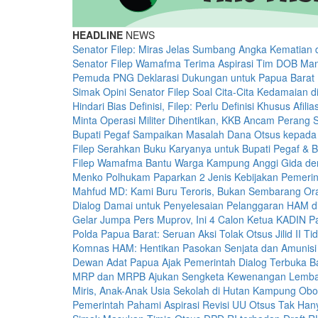
HEADLINE
NEWS
Senator Filep: Miras Jelas Sumbang Angka Kematian 
Senator Filep Wamafma Terima Aspirasi Tim DOB Man
Pemuda PNG Deklarasi Dukungan untuk Papua Barat 
Simak Opini Senator Filep Soal Cita-Cita Kedamaian 
Hindari Bias Definisi, Filep: Perlu Definisi Khusus Afili
Minta Operasi Militer Dihentikan, KKB Ancam Perang 
Bupati Pegaf Sampaikan Masalah Dana Otsus kepad
Filep Serahkan Buku Karyanya untuk Bupati Pegaf & B
Filep Wamafma Bantu Warga Kampung Anggi Gida d
Menko Polhukam Paparkan 2 Jenis Kebijakan Pemerin
Mahfud MD: Kami Buru Teroris, Bukan Sembarang O
Dialog Damai untuk Penyelesaian Pelanggaran HAM d
Gelar Jumpa Pers Muprov, Ini 4 Calon Ketua KADIN 
Polda Papua Barat: Seruan Aksi Tolak Otsus Jilid II Ti
Komnas HAM: Hentikan Pasokan Senjata dan Amunisi
Dewan Adat Papua Ajak Pemerintah Dialog Terbuka 
MRP dan MRPB Ajukan Sengketa Kewenangan Lemb
Miris, Anak-Anak Usia Sekolah di Hutan Kampung Obo
Pemerintah Pahami Aspirasi Revisi UU Otsus Tak Han