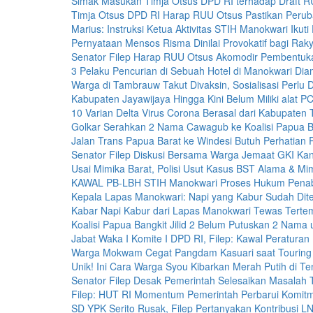
Simak Masukan Timja Otsus DPD RI terhadap Draft 
Timja Otsus DPD RI Harap RUU Otsus Pastikan Perub
Marius: Instruksi Ketua Aktivitas STIH Manokwari Ikuti
Pernyataan Mensos Risma Dinilai Provokatif bagi Rak
Senator Filep Harap RUU Otsus Akomodir Pembentuka
3 Pelaku Pencurian di Sebuah Hotel di Manokwari Dia
Warga di Tambrauw Takut Divaksin, Sosialisasi Perlu 
Kabupaten Jayawijaya Hingga Kini Belum Miliki alat P
10 Varian Delta Virus Corona Berasal dari Kabupaten T
Golkar Serahkan 2 Nama Cawagub ke Koalisi Papua Ban
Jalan Trans Papua Barat ke Windesi Butuh Perhatian 
Senator Filep Diskusi Bersama Warga Jemaat GKI K
Usai Mimika Barat, Polisi Usut Kasus BST Alama & M
KAWAL PB-LBH STIH Manokwari Proses Hukum Pena
Kepala Lapas Manokwari: Napi yang Kabur Sudah Dit
Kabar Napi Kabur dari Lapas Manokwari Tewas Tert
Koalisi Papua Bangkit Jilid 2 Belum Putuskan 2 Nam
Jabat Waka I Komite I DPD RI, Filep: Kawal Peraturan
Warga Mokwam Cegat Pangdam Kasuari saat Touring 
Unik! Ini Cara Warga Syou Kibarkan Merah Putih di T
Senator Filep Desak Pemerintah Selesaikan Masala
Filep: HUT RI Momentum Pemerintah Perbarui Komi
SD YPK Serito Rusak, Filep Pertanyakan Kontribusi 