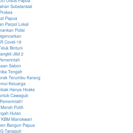
RUU Otsus Papua
ahan Substansial
 Prokes
yat Papua
n Parpol Lokal
mankan Polisi
Digencarkan
CR Covid-19
eluk Bintuni
gkit Jilid 2
Pemerintah
anaan Sabon
imika Tengah
brak Terumbu Karang
emui Keluarga
embak Hanya Hoaks
a untuk Cawagub
 Pemerintah!
Merah Putih
engah Hutan
h TKBM Manokwari
tmen Bangun Papua
LNG Tangguh