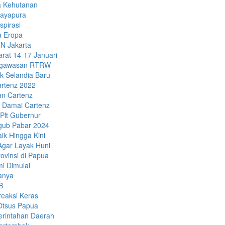
a Kehutanan
Jayapura
spirasi
a Eropa
N Jakarta
rat 14-17 Januari
Pengawasan RTRW
k Selandia Baru
artenz 2022
an Cartenz
 Damai Cartenz
Plt Gubernur
gub Pabar 2024
ik Hingga Kini
Agar Layak Huni
vinsi di Papua
i Dimulai
anya
B
eaksi Keras
 Otsus Papua
erintahan Daerah