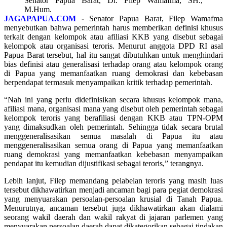
Senator Papua Barat, Dr. Filep Wamafma, SH.,
M.Hum.
JAGAPAPUA.COM
-
Senator Papua Barat, Filep Wamafma
menyebutkan bahwa pemerintah harus memberikan definisi khusus
terkait dengan kelompok atau afiliasi KKB yang disebut sebagai
kelompok atau organisasi teroris. Menurut anggota DPD RI asal
Papua Barat tersebut, hal itu sangat dibutuhkan untuk menghindari
bias definisi atau generalisasi terhadap orang atau kelompok orang
di Papua yang memanfaatkan ruang demokrasi dan kebebasan
berpendapat termasuk menyampaikan kritik terhadap pemerintah.
“Nah ini yang perlu didefinisikan secara khusus kelompok mana,
afiliasi mana, organisasi mana yang disebut oleh pemerintah sebagai
kelompok teroris yang berafiliasi dengan KKB atau TPN-OPM
yang dimaksudkan oleh pemerintah. Sehingga tidak secara brutal
menggeneralisasikan semua masalah di Papua itu atau
menggeneralisasikan semua orang di Papua yang memanfaatkan
ruang demokrasi yang memanfaatkan kebebasan menyampaikan
pendapat itu kemudian dijustifikasi sebagai teroris,” terangnya.
Lebih lanjut, Filep memandang pelabelan teroris yang masih luas
tersebut dikhawatirkan menjadi ancaman bagi para pegiat demokrasi
yang menyuarakan persoalan-persoalan krusial di Tanah Papua.
Menurutnya, ancaman tersebut juga dikhawatirkan akan dialami
seorang wakil daerah dan wakil rakyat di jajaran parlemen yang
menyuarakan persoalan daerah dapat dikategorikan sebagai tindakan