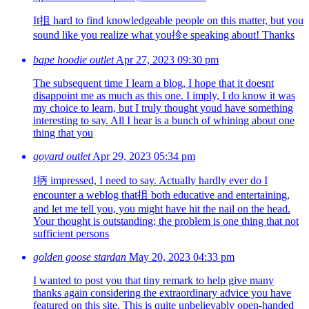
It抯 hard to find knowledgeable people on this matter, but you
sound like you realize what you抮e speaking about! Thanks
bape hoodie outlet
Apr 27, 2023 09:30 pm
The subsequent time I learn a blog, I hope that it doesnt
disappoint me as much as this one. I imply, I do know it was
my choice to learn, but I truly thought youd have something
interesting to say. All I hear is a bunch of whining about one
thing that you
goyard outlet
Apr 29, 2023 05:34 pm
I抦 impressed, I need to say. Actually hardly ever do I
encounter a weblog that抯 both educative and entertaining,
and let me tell you, you might have hit the nail on the head.
Your thought is outstanding; the problem is one thing that not
sufficient persons
golden goose stardan
May 20, 2023 04:33 pm
I wanted to post you that tiny remark to help give many
thanks again considering the extraordinary advice you have
featured on this site. This is quite unbelievably open-handed