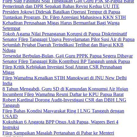
Filep Siap Fasilitasi Soal Tunggakan Gaji Guru P3K se-Papua Barat
Pemerintah dan DPR Sepakati Bahas Revisi Kedua UU ITE
Presiden Jokowi Didesak Batalkan Operasi Tempur di Papua
Tuntaskan Program, Dr. Filep Apresiasi Mahasiswa KKN STIH
Kehadiran Perusahaan Migas Harus Bermanfaat Bagi Warga
Setempat
Tokoh Agama Nilai Penanganan Korupsi di Papua Diskriminatif
Senator Filep Tanggapi Upaya Penyelamatan Pilot Susi Air di Papua
Sejumlah Pejabat Daerah Terindikasi Terlibat dan Biayai KKB
Nduga
Tersendat Berbulan-Bulan, Gaji Guru PPPK Papua Segera Dibayar
Senator Filep Tanggapi Rilis Kontribusi BP Tangguh untuk Papua
Filep Kritik Kebijakan Investasi Soal Aturan CSR Perusahaan
Migas
Filep Wamafma Kenalkan STIH Manokwari di JNU New Delhi
India
8 Tahun Mengabdi, Guru SD di Kamundan Konsumsi Air Hujan
Incumbent Filep Wamafma Resmi Daftar ke KPU Papua Barat
Robert Kardinal Dorong Audit-Investigasi CSR dan DBH LNG
Tangguh
Filep Bahas Kondisi Masyarakat Ring I LNG Tangguh dengan
USAID
Kukuhkan 6 Anggota BPP Otsus Asli Papua, Wapres Beri 4
Instruksi
Filep Sampaikan Masalah Pertanahan di Pabar ke Menteri