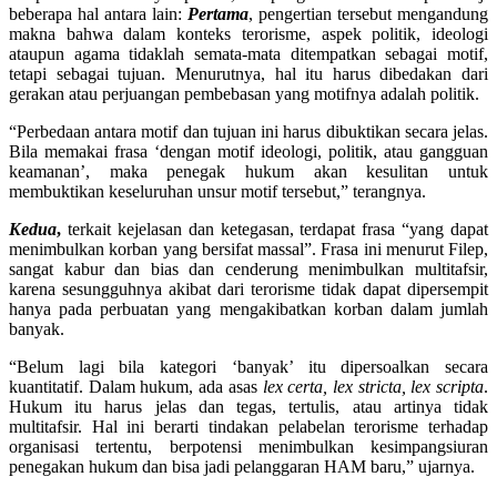
beberapa hal antara lain:
Pe
rtama
, pengertian tersebut mengandung
makna bahwa dalam konteks terorisme, aspek politik, ideologi
ataupun agama tidaklah semata-mata ditempatkan sebagai motif,
tetapi sebagai tujuan. Menurutnya, hal itu harus dibedakan dari
gerakan atau perjuangan pembebasan yang motifnya adalah politik.
“Perbedaan antara motif dan tujuan ini harus dibuktikan secara jelas.
Bila memakai frasa ‘dengan motif ideologi, politik, atau gangguan
keamanan’, maka penegak hukum akan kesulitan untuk
membuktikan keseluruhan unsur motif tersebut,” terangnya.
Kedua
,
terkait kejelasan dan ketegasan, terdapat frasa “yang dapat
menimbulkan korban yang bersifat massal”. Frasa ini menurut Filep,
sangat kabur dan bias dan cenderung menimbulkan multitafsir,
karena sesungguhnya akibat dari terorisme tidak dapat dipersempit
hanya pada perbuatan yang mengakibatkan korban dalam jumlah
banyak.
“Belum lagi bila kategori ‘banyak’ itu dipersoalkan secara
kuantitatif. Dalam hukum, ada asas
lex certa, lex stricta, lex scripta
.
Hukum itu harus jelas dan tegas, tertulis, atau artinya tidak
multitafsir. Hal ini berarti tindakan pelabelan terorisme terhadap
organisasi tertentu, berpotensi menimbulkan kesimpangsiuran
penegakan hukum dan bisa jadi pelanggaran HAM baru,” ujarnya.