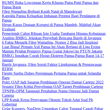
BUMN Buka Lowongan Kerja Khusus Putra-Putri Papua dan
Papua Barat
Filep Wamafma Berbagi Kasih Natal di Manokwari
Kapolda Papua Keluarkan Imbauan Penting Bagi Pendatang di
Papua
Heran Kasus Dugaan Korupsi di Papua Mandek, Mahfud Akan
Evaluasi
Pemerintah Cabut Ribuan Izin Usaha Tambang Hingga Kehutanan
Analisis BMKG Jelaskan Penyebab Bencana Banjir di Jayapura
6 Fakta Menarik Filep Wamafma, Nomor 2 Bisa Jadi Inspirasi
Luar Biasa! Pemain Asli Papua Ini Akan Berlaga di Liga Eropa
Mantan Pejabat Pemprov Papua Gugat Jokowi ke PTUN Jakarta
BMKG Ingatkan Curah Hujan Ekstrem Papua-Papua Barat 14-17
Januari
Banjir Jayapura, Filep Soroti Faktor Lingkungan & Pengawasan
RTRW
Fientje Suebu Dubes Perempuan Pertama Papua untuk Selandia
Baru
Polri: OAP Jadi Sasaran Pembinaan Operasi Damai Cartenz 2022
Senator Filep Kritisi Penyebutan OAP Target Pembinaan Cartenz
TPNPB-OPM Tanggapi Perubahan Nama Operasi Jadi Damai
Cartenz
LPP Kutuk Keras Pernyataan Oknum Tokoh Adat Soal Plt
Gubernur
Gelar Konpers, NasDem Umumkan Calon Tunggal Cagub Pabar