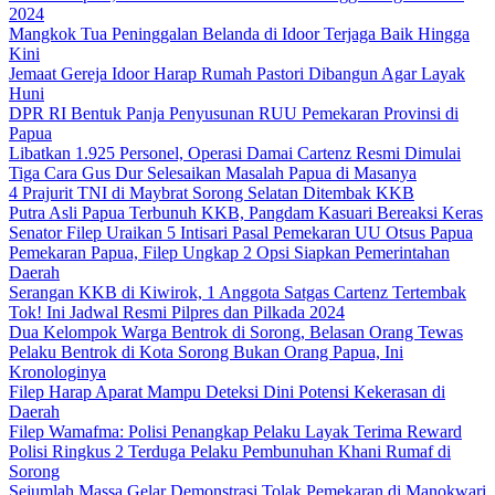
2024
Mangkok Tua Peninggalan Belanda di Idoor Terjaga Baik Hingga
Kini
Jemaat Gereja Idoor Harap Rumah Pastori Dibangun Agar Layak
Huni
DPR RI Bentuk Panja Penyusunan RUU Pemekaran Provinsi di
Papua
Libatkan 1.925 Personel, Operasi Damai Cartenz Resmi Dimulai
Tiga Cara Gus Dur Selesaikan Masalah Papua di Masanya
4 Prajurit TNI di Maybrat Sorong Selatan Ditembak KKB
Putra Asli Papua Terbunuh KKB, Pangdam Kasuari Bereaksi Keras
Senator Filep Uraikan 5 Intisari Pasal Pemekaran UU Otsus Papua
Pemekaran Papua, Filep Ungkap 2 Opsi Siapkan Pemerintahan
Daerah
Serangan KKB di Kiwirok, 1 Anggota Satgas Cartenz Tertembak
Tok! Ini Jadwal Resmi Pilpres dan Pilkada 2024
Dua Kelompok Warga Bentrok di Sorong, Belasan Orang Tewas
Pelaku Bentrok di Kota Sorong Bukan Orang Papua, Ini
Kronologinya
Filep Harap Aparat Mampu Deteksi Dini Potensi Kekerasan di
Daerah
Filep Wamafma: Polisi Penangkap Pelaku Layak Terima Reward
Polisi Ringkus 2 Terduga Pelaku Pembunuhan Khani Rumaf di
Sorong
Sejumlah Massa Gelar Demonstrasi Tolak Pemekaran di Manokwari