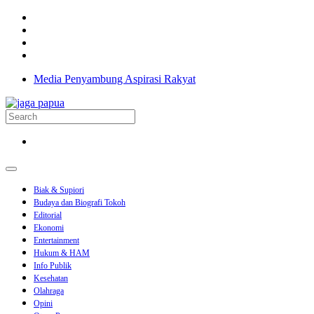
Media Penyambung Aspirasi Rakyat
Biak & Supiori
Budaya dan Biografi Tokoh
Editorial
Ekonomi
Entertainment
Hukum & HAM
Info Publik
Kesehatan
Olahraga
Opini