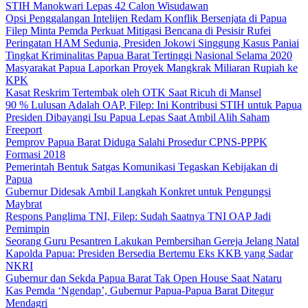
STIH Manokwari Lepas 42 Calon Wisudawan
Opsi Penggalangan Intelijen Redam Konflik Bersenjata di Papua
Filep Minta Pemda Perkuat Mitigasi Bencana di Pesisir Rufei
Peringatan HAM Sedunia, Presiden Jokowi Singgung Kasus Paniai
Tingkat Kriminalitas Papua Barat Tertinggi Nasional Selama 2020
Masyarakat Papua Laporkan Proyek Mangkrak Miliaran Rupiah ke
KPK
Kasat Reskrim Tertembak oleh OTK Saat Ricuh di Mansel
90 % Lulusan Adalah OAP, Filep: Ini Kontribusi STIH untuk Papua
Presiden Dibayangi Isu Papua Lepas Saat Ambil Alih Saham
Freeport
Pemprov Papua Barat Diduga Salahi Prosedur CPNS-PPPK
Formasi 2018
Pemerintah Bentuk Satgas Komunikasi Tegaskan Kebijakan di
Papua
Gubernur Didesak Ambil Langkah Konkret untuk Pengungsi
Maybrat
Respons Panglima TNI, Filep: Sudah Saatnya TNI OAP Jadi
Pemimpin
Seorang Guru Pesantren Lakukan Pembersihan Gereja Jelang Natal
Kapolda Papua: Presiden Bersedia Bertemu Eks KKB yang Sadar
NKRI
Gubernur dan Sekda Papua Barat Tak Open House Saat Nataru
Kas Pemda ‘Ngendap’, Gubernur Papua-Papua Barat Ditegur
Mendagri