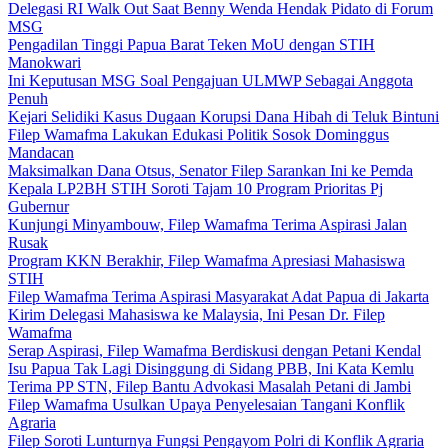
Delegasi RI Walk Out Saat Benny Wenda Hendak Pidato di Forum
MSG
Pengadilan Tinggi Papua Barat Teken MoU dengan STIH
Manokwari
Ini Keputusan MSG Soal Pengajuan ULMWP Sebagai Anggota
Penuh
Kejari Selidiki Kasus Dugaan Korupsi Dana Hibah di Teluk Bintuni
Filep Wamafma Lakukan Edukasi Politik Sosok Dominggus
Mandacan
Maksimalkan Dana Otsus, Senator Filep Sarankan Ini ke Pemda
Kepala LP2BH STIH Soroti Tajam 10 Program Prioritas Pj
Gubernur
Kunjungi Minyambouw, Filep Wamafma Terima Aspirasi Jalan
Rusak
Program KKN Berakhir, Filep Wamafma Apresiasi Mahasiswa
STIH
Filep Wamafma Terima Aspirasi Masyarakat Adat Papua di Jakarta
Kirim Delegasi Mahasiswa ke Malaysia, Ini Pesan Dr. Filep
Wamafma
Serap Aspirasi, Filep Wamafma Berdiskusi dengan Petani Kendal
Isu Papua Tak Lagi Disinggung di Sidang PBB, Ini Kata Kemlu
Terima PP STN, Filep Bantu Advokasi Masalah Petani di Jambi
Filep Wamafma Usulkan Upaya Penyelesaian Tangani Konflik
Agraria
Filep Soroti Lunturnya Fungsi Pengayom Polri di Konflik Agraria