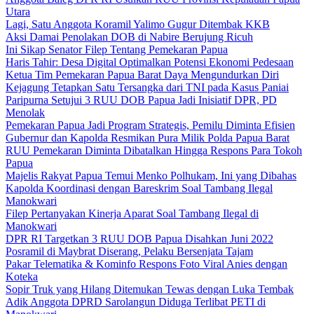
Utara
Lagi, Satu Anggota Koramil Yalimo Gugur Ditembak KKB
Aksi Damai Penolakan DOB di Nabire Berujung Ricuh
Ini Sikap Senator Filep Tentang Pemekaran Papua
Haris Tahir: Desa Digital Optimalkan Potensi Ekonomi Pedesaan
Ketua Tim Pemekaran Papua Barat Daya Mengundurkan Diri
Kejagung Tetapkan Satu Tersangka dari TNI pada Kasus Paniai
Paripurna Setujui 3 RUU DOB Papua Jadi Inisiatif DPR, PD
Menolak
Pemekaran Papua Jadi Program Strategis, Pemilu Diminta Efisien
Gubernur dan Kapolda Resmikan Pura Milik Polda Papua Barat
RUU Pemekaran Diminta Dibatalkan Hingga Respons Para Tokoh
Papua
Majelis Rakyat Papua Temui Menko Polhukam, Ini yang Dibahas
Kapolda Koordinasi dengan Bareskrim Soal Tambang Ilegal
Manokwari
Filep Pertanyakan Kinerja Aparat Soal Tambang Ilegal di
Manokwari
DPR RI Targetkan 3 RUU DOB Papua Disahkan Juni 2022
Posramil di Maybrat Diserang, Pelaku Bersenjata Tajam
Pakar Telematika & Kominfo Respons Foto Viral Anies dengan
Koteka
Sopir Truk yang Hilang Ditemukan Tewas dengan Luka Tembak
Adik Anggota DPRD Sarolangun Diduga Terlibat PETI di