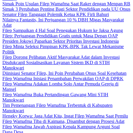
Simak Poin Usulan Filep Wamafma Saat Raker dengan Menpan RB
Simak 3 Perubahan Penting Bagi Sektor Pendidikan pada UU Otsus
Senator Filep Tanggapi Polemik Ketua KPK Firli Bahuri
Nilainya Fantastis, Ini Perjuangan 10 % DBH Migas Masyarakat
Adat
Filep Sampaikan 4 Hal Soal Penegakan Hukum ke Jaksa Agung
Filep: Perjuangan Pendidikan Gratis untuk Masa Depan OAP
Presiden Jokowi Paparkan Sektor Prioritas Investasi Indonesia
Filep Minta Seleksi Pimpinan KPK-BPK Tak Lewat Mekanisme
Politik
Filep Dorong Pelibatan Aktif Masyarakat Adat dalam Investasi
Disdukcapil Sosialisasikan Layanan Sistem IKD di STIH
Manokwari
Diinisiasi Senator Filep, Ini Poin Perubahan Otsus Soal Kesehatan
Filep Wamafma Inisiasi Penambahan Perwakilan OAP di DPRK
Filep Wamafma Adakan Lomba Solo Antar Pemuda Gereja di
Mansel
Filep Wamafma Buka Pertandingan Gawang Mini STIH
Manokwari
Tim Pemenangan Filep Wamafma Terbentuk di Kabupaten
Manokwari
Hengky Korwa: Jaga Adat Kita, Ingat Filep Wamafma Saat Pemilu
Filep Wamafma Tiba di Kaimana, Disambut dengan Prosesi Adat
Filep Wamafma Jawab Aspirasi Kepala Kampung Arguni Soal
Dana Desa