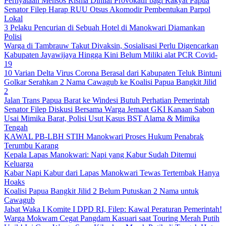
Pernyataan Mensos Risma Dinilai Provokatif bagi Rakyat Papua
Senator Filep Harap RUU Otsus Akomodir Pembentukan Parpol
Lokal
3 Pelaku Pencurian di Sebuah Hotel di Manokwari Diamankan
Polisi
Warga di Tambrauw Takut Divaksin, Sosialisasi Perlu Digencarkan
Kabupaten Jayawijaya Hingga Kini Belum Miliki alat PCR Covid-
19
10 Varian Delta Virus Corona Berasal dari Kabupaten Teluk Bintuni
Golkar Serahkan 2 Nama Cawagub ke Koalisi Papua Bangkit Jilid
2
Jalan Trans Papua Barat ke Windesi Butuh Perhatian Pemerintah
Senator Filep Diskusi Bersama Warga Jemaat GKI Kanaan Sabon
Usai Mimika Barat, Polisi Usut Kasus BST Alama & Mimika
Tengah
KAWAL PB-LBH STIH Manokwari Proses Hukum Penabrak
Terumbu Karang
Kepala Lapas Manokwari: Napi yang Kabur Sudah Ditemui
Keluarga
Kabar Napi Kabur dari Lapas Manokwari Tewas Tertembak Hanya
Hoaks
Koalisi Papua Bangkit Jilid 2 Belum Putuskan 2 Nama untuk
Cawagub
Jabat Waka I Komite I DPD RI, Filep: Kawal Peraturan Pemerintah!
Warga Mokwam Cegat Pangdam Kasuari saat Touring Merah Putih