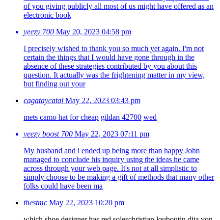
of you giving publicly all most of us might have offered as an
electronic book
yeezy 700
May 20, 2023 04:58 pm
I precisely wished to thank you so much yet again. I'm not
certain the things that I would have gone through in the
absence of these strategies contributed by you about this
question. It actually was the frightening matter in my view,
but finding out your
cagataycatal
May 22, 2023 03:43 pm
mets camo hat for cheap
gildan 42700
wed
yeezy boost 700
May 22, 2023 07:11 pm
My husband and i ended up being more than happy John
managed to conclude his inquiry using the ideas he came
across through your web page. It's not at all simplistic to
simply choose to be making a gift of methods that many other
folks could have been ma
thestmc
May 22, 2023 10:20 pm
which shoe designer has red soles
christian louboutin dita von