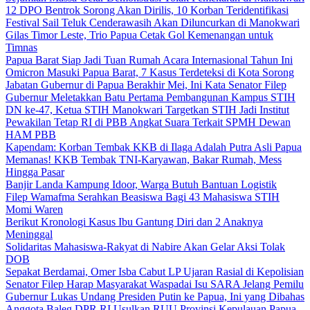
12 DPO Bentrok Sorong Akan Dirilis, 10 Korban Teridentifikasi
Festival Sail Teluk Cenderawasih Akan Diluncurkan di Manokwari
Gilas Timor Leste, Trio Papua Cetak Gol Kemenangan untuk
Timnas
Papua Barat Siap Jadi Tuan Rumah Acara Internasional Tahun Ini
Omicron Masuki Papua Barat, 7 Kasus Terdeteksi di Kota Sorong
Jabatan Gubernur di Papua Berakhir Mei, Ini Kata Senator Filep
Gubernur Meletakkan Batu Pertama Pembangunan Kampus STIH
DN ke-47, Ketua STIH Manokwari Targetkan STIH Jadi Institut
Pewakilan Tetap RI di PBB Angkat Suara Terkait SPMH Dewan
HAM PBB
Kapendam: Korban Tembak KKB di Ilaga Adalah Putra Asli Papua
Memanas! KKB Tembak TNI-Karyawan, Bakar Rumah, Mess
Hingga Pasar
Banjir Landa Kampung Idoor, Warga Butuh Bantuan Logistik
Filep Wamafma Serahkan Beasiswa Bagi 43 Mahasiswa STIH
Momi Waren
Berikut Kronologi Kasus Ibu Gantung Diri dan 2 Anaknya
Meninggal
Solidaritas Mahasiswa-Rakyat di Nabire Akan Gelar Aksi Tolak
DOB
Sepakat Berdamai, Omer Isba Cabut LP Ujaran Rasial di Kepolisian
Senator Filep Harap Masyarakat Waspadai Isu SARA Jelang Pemilu
Gubernur Lukas Undang Presiden Putin ke Papua, Ini yang Dibahas
Anggota Baleg DPR RI Usulkan RUU Provinsi Kepulauan Papua