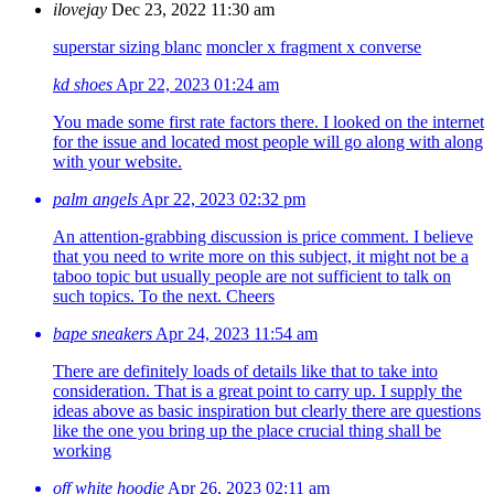
ilovejay
Dec 23, 2022 11:30 am
superstar sizing blanc
moncler x fragment x converse
kd shoes
Apr 22, 2023 01:24 am
You made some first rate factors there. I looked on the internet
for the issue and located most people will go along with along
with your website.
palm angels
Apr 22, 2023 02:32 pm
An attention-grabbing discussion is price comment. I believe
that you need to write more on this subject, it might not be a
taboo topic but usually people are not sufficient to talk on
such topics. To the next. Cheers
bape sneakers
Apr 24, 2023 11:54 am
There are definitely loads of details like that to take into
consideration. That is a great point to carry up. I supply the
ideas above as basic inspiration but clearly there are questions
like the one you bring up the place crucial thing shall be
working
off white hoodie
Apr 26, 2023 02:11 am