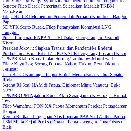
Unik! Ini Cara Warga Syou Kibarkan Merah Putih di Tengah Hutan
Senator Filep Desak Pemerintah Selesaikan Masalah TKBM
Manokwari
Filep: HUT RI Momentum Pemerintah Perbarui Komitmen Bangun
Papua
SD YPK Serito Rusak, Filep Pertanyakan Kontribusi LNG
Tangguh
Polisi: Pimpinan KNPB Silas Ki Dalang Penyerangan Posramil
Kisor
Presiden Jokowi: Siapkan Transisi dari Pandemi ke Endemi
Polda Papua Barat Rilis 17 DPO KNPB Penyerang Posramil Kisor
TPNPB Klaim Kuasai Jalan Sorong-Tambrauw-Manokwari
Filep: Kayu Log Sorong Dibawa Kabur, Hukum Berat Oknum
Terlibat!
Luar Biasa! Kontingen Papua Raih 4 Medali Emas Cabor Sepatu
Roda
Serang RI Soal HAM di Papua, Diplomat Minta Vanuatu ‘Buka
Mata’
TPNPB-OPM Ngalum Kupel Akui Serangan di Kiwirok, 1 Brimob
Tewas
Filep Wamafma: PON XX Papua Momentum Perekat Persaudaraan
Bangsa
Kemlu Berikan Tanggapan Atas Laporan PBB Soal Aktivis Papua
LSM Minta Kejati Periksa Dugaan Penyelewengan Dana Otsus di
Biak