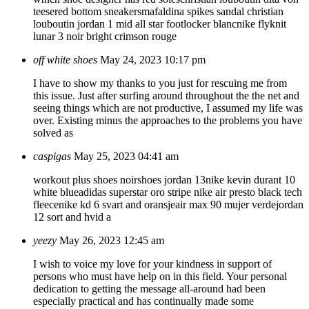
teese
red bottom sneakers
mafaldina spikes sandal christian
louboutin
jordan 1 mid all star footlocker blanc
nike flyknit
lunar 3 noir bright crimson rouge
off white shoes
May 24, 2023 10:17 pm
I have to show my thanks to you just for rescuing me from
this issue. Just after surfing around throughout the the net and
seeing things which are not productive, I assumed my life was
over. Existing minus the approaches to the problems you have
solved as
caspigas
May 25, 2023 04:41 am
workout plus shoes noir
shoes jordan 13
nike kevin durant 10
white blue
adidas superstar oro stripe
nike air presto black tech
fleece
nike kd 6 svart and oransje
air max 90 mujer verde
jordan
12 sort and hvid a
yeezy
May 26, 2023 12:45 am
I wish to voice my love for your kindness in support of
persons who must have help on in this field. Your personal
dedication to getting the message all-around had been
especially practical and has continually made some