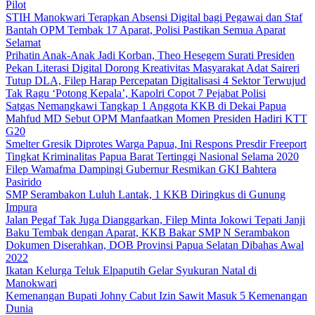
Pilot
STIH Manokwari Terapkan Absensi Digital bagi Pegawai dan Staf
Bantah OPM Tembak 17 Aparat, Polisi Pastikan Semua Aparat
Selamat
Prihatin Anak-Anak Jadi Korban, Theo Hesegem Surati Presiden
Pekan Literasi Digital Dorong Kreativitas Masyarakat Adat Saireri
Tutup DLA, Filep Harap Percepatan Digitalisasi 4 Sektor Terwujud
Tak Ragu ‘Potong Kepala’, Kapolri Copot 7 Pejabat Polisi
Satgas Nemangkawi Tangkap 1 Anggota KKB di Dekai Papua
Mahfud MD Sebut OPM Manfaatkan Momen Presiden Hadiri KTT
G20
Smelter Gresik Diprotes Warga Papua, Ini Respons Presdir Freeport
Tingkat Kriminalitas Papua Barat Tertinggi Nasional Selama 2020
Filep Wamafma Dampingi Gubernur Resmikan GKI Bahtera
Pasirido
SMP Serambakon Luluh Lantak, 1 KKB Diringkus di Gunung
Impura
Jalan Pegaf Tak Juga Dianggarkan, Filep Minta Jokowi Tepati Janji
Baku Tembak dengan Aparat, KKB Bakar SMP N Serambakon
Dokumen Diserahkan, DOB Provinsi Papua Selatan Dibahas Awal
2022
Ikatan Kelurga Teluk Elpaputih Gelar Syukuran Natal di
Manokwari
Kemenangan Bupati Johny Cabut Izin Sawit Masuk 5 Kemenangan
Dunia