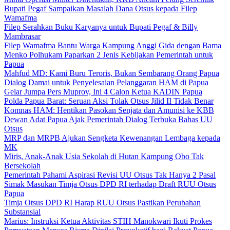
Bupati Pegaf Sampaikan Masalah Dana Otsus kepada Filep
Wamafma
Filep Serahkan Buku Karyanya untuk Bupati Pegaf & Billy
Mambrasar
Filep Wamafma Bantu Warga Kampung Anggi Gida dengan Bama
Menko Polhukam Paparkan 2 Jenis Kebijakan Pemerintah untuk
Papua
Mahfud MD: Kami Buru Teroris, Bukan Sembarang Orang Papua
Dialog Damai untuk Penyelesaian Pelanggaran HAM di Papua
Gelar Jumpa Pers Muprov, Ini 4 Calon Ketua KADIN Papua
Polda Papua Barat: Seruan Aksi Tolak Otsus Jilid II Tidak Benar
Komnas HAM: Hentikan Pasokan Senjata dan Amunisi ke KBB
Dewan Adat Papua Ajak Pemerintah Dialog Terbuka Bahas UU
Otsus
MRP dan MRPB Ajukan Sengketa Kewenangan Lembaga kepada
MK
Miris, Anak-Anak Usia Sekolah di Hutan Kampung Obo Tak
Bersekolah
Pemerintah Pahami Aspirasi Revisi UU Otsus Tak Hanya 2 Pasal
Simak Masukan Timja Otsus DPD RI terhadap Draft RUU Otsus
Papua
Timja Otsus DPD RI Harap RUU Otsus Pastikan Perubahan
Substansial
Marius: Instruksi Ketua Aktivitas STIH Manokwari Ikuti Prokes