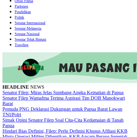
Otsus Papua
Parlemen
Pendidikan
Politik
Seputar Internasional
Seputar Melanesia
Seputar Nasional
Seputar Teluk Bintuni
Traveling
HEADLINE
NEWS
Senator Filep: Miras Jelas Sumbang Angka Kematian di Papua
Senator Filep Wamafma Terima Aspirasi Tim DOB Manokwari
Barat
Pemuda PNG Deklarasi Dukungan untuk Papua Barat Lawan
TNI/Polri
Simak Opini Senator Filep Soal Cita-Cita Kedamaian di Tanah
Papua
Hindari Bias Definisi, Filep: Perlu Definisi Khusus Afiliasi KKB
Minta Operasi Militer Dihentikan, KKB Ancam Perang Serentak