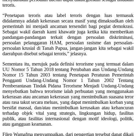
teroris.
“Penetapan teroris atau label teroris dengan luas termasuk
didalamnya adalah kekerasan secara masif yang dimaksudkan oleh
pemerintah ini menjadi ancaman tersendiri bagi pegiat demokrasi.
Sebagai wakil daerah kami khawatir juga ketika kita memberikan
pandangan-pandangan terkait dengan persoalan diskriminasi,
persoalan pelanggaran HAM, persoalan rasisme dan persoalan-
persoalan krusial di Tanah Papua, jangan-jangan kita sebagai wakil
daerahpun disebut sebagai teroris,” jelasnya.
Sementara itu, merujuk pada definisi terorisme yang termuat dalam
UU Nomor 5 Tahun 2018 tentang Perubahan atas Undang-Undang
Nomor 15 Tahun 2003 tentang Penetapan Peraturan Pemerintah
Pengganti Undang-Undang Nomor 1 Tahun 2002 Tentang
Pemberantasan
Tindak Pidana Terorisme Menjadi Undang-Undang
menyebutkan bahwa terorisme ialah perbuatan yang menggunakan
kekerasan atau ancaman kekerasan yang menimbulkan suasana teror
atau rasa takut secara meluas, yang dapat menimbulkan korban yang
bersifat massal, dan/atau menimbulkan kerusakan atau kehancuran
terhadap objek vital yang strategis, lingkungan hidup, fasilitas
publik, atau fasilitas internasional dengan motif ideologi, politik,
atau gangguan keamanan.
Filep Wamafma menyampaikan, dari pengertian tersebut dapat dikaji