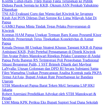
Konflik Luhut-Haris, Filep Harap Fakta Terungkap ke Publik
Diduga Pasok Senjata ke KKB, Oknum ASN Pemkab Yahukimo
Ditangkap
TNI AD Evakuasi Guru dan Warga dari Kiwirok ke Jayapura
Kirab Api PON Dilepas Dari Sorong Ke Lima Wilayah Adat Di
Papua
GAMKI Papua Minta Tindak Tegas Pelaku Penyerangan di
Kiwirok
Komnas HAM Papua Ungkap Temuan Baru Kasus Posramil Kisor
Menhub: Pemerintah Terus Tingkatkan Konektivitas di Asmat
Papua
Kepala Densus 88 Ungkap Strategi Khusus Tangani KKB di Papua
Antisipasi KKB, Polri Pertebal Pengamanan di Distrik Kiwirok
Tim Avatar Polres Manokwari Ringkus Pelaku Curanmor di Andai
Papua Perlu Bangun RS Terintegrasi Poli Pengobatan Tradisional
Situasi Berangsur Pulih, 1 SST Brimob Ditarik dari Maybrat
LaNyalla: Utusan Golongan dan DPD RI Secara Substansi Sama
Filep Wamafma Uraikan Perancangan Analisa Kontrak pada PKPA
Temui AirAsia, Bupati Ajukan Rute Penerbangan ke Bandara
Utarom
STIH Manokwari Papua Barat Teken MoU bersama LSP HKI
Jakarta
Robert Apresiasi Pendidikan Advokat oleh STIH Manokwari &
Peradi
LSM Minta KPK Periksa Eks Bupati Supiori Soal Dana Sekolah