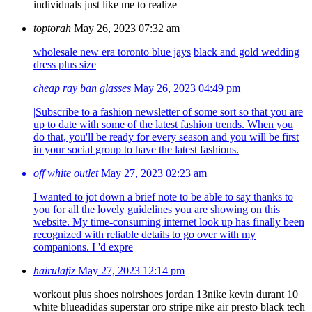
individuals just like me to realize
toptorah
May 26, 2023 07:32 am
wholesale new era toronto blue jays
black and gold wedding
dress plus size
cheap ray ban glasses
May 26, 2023 04:49 pm
|Subscribe to a fashion newsletter of some sort so that you are
up to date with some of the latest fashion trends. When you
do that, you'll be ready for every season and you will be first
in your social group to have the latest fashions.
off white outlet
May 27, 2023 02:23 am
I wanted to jot down a brief note to be able to say thanks to
you for all the lovely guidelines you are showing on this
website. My time-consuming internet look up has finally been
recognized with reliable details to go over with my
companions. I 'd expre
hairulafiz
May 27, 2023 12:14 pm
workout plus shoes noir
shoes jordan 13
nike kevin durant 10
white blue
adidas superstar oro stripe
nike air presto black tech