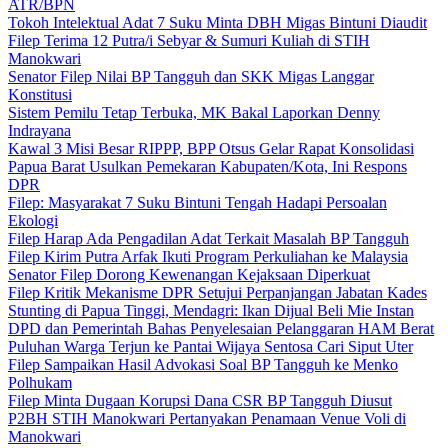
ATR/BPN
Tokoh Intelektual Adat 7 Suku Minta DBH Migas Bintuni Diaudit
Filep Terima 12 Putra/i Sebyar & Sumuri Kuliah di STIH
Manokwari
Senator Filep Nilai BP Tangguh dan SKK Migas Langgar
Konstitusi
Sistem Pemilu Tetap Terbuka, MK Bakal Laporkan Denny
Indrayana
Kawal 3 Misi Besar RIPPP, BPP Otsus Gelar Rapat Konsolidasi
Papua Barat Usulkan Pemekaran Kabupaten/Kota, Ini Respons
DPR
Filep: Masyarakat 7 Suku Bintuni Tengah Hadapi Persoalan
Ekologi
Filep Harap Ada Pengadilan Adat Terkait Masalah BP Tangguh
Filep Kirim Putra Arfak Ikuti Program Perkuliahan ke Malaysia
Senator Filep Dorong Kewenangan Kejaksaan Diperkuat
Filep Kritik Mekanisme DPR Setujui Perpanjangan Jabatan Kades
Stunting di Papua Tinggi, Mendagri: Ikan Dijual Beli Mie Instan
DPD dan Pemerintah Bahas Penyelesaian Pelanggaran HAM Berat
Puluhan Warga Terjun ke Pantai Wijaya Sentosa Cari Siput Uter
Filep Sampaikan Hasil Advokasi Soal BP Tangguh ke Menko
Polhukam
Filep Minta Dugaan Korupsi Dana CSR BP Tangguh Diusut
P2BH STIH Manokwari Pertanyakan Penamaan Venue Voli di
Manokwari