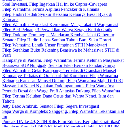
Soal Investasi, Filep Ingatkan Hal Ini ke Capres-Cawapres
Filep Wamafma Terima Aspirasi Pencaker di Kaimana
Filep Hadiri Ibadah Syukur Bersama Keluarga Besar Byak di
Kaimana
Filep Wamafma Apresiasi Kerukunan Masyarakat di Warpramasi
Filep Beri Peluang 3 Perwakilan Warga Serayu Kuliah Gratis
Filep Dukung Dominggus Mandacan Kembali Jabat Gubernur
Senator Filep Hadiri Lepas Sambut Tahun Baru Suku Doreri
Filep Wamafma Lantik Unsur Pimpinan STIH Manokwari
Filep Serahkan Buku Rekening Beasiswa ke Mahasiswa STIH di
Prafi
Kampanye di Padarni, Filep Wamafma Terima Keluhan Masyarakat
Beasiswa SUP Nunggak, Senator Filep Berikan Pandangannya
Filep Wamafma Gelar Kampanye Terbatas di Oransbari Mansel
Kampanye Terbatas di Oransbari, Ini Komitmen Filep Wamafma
Keluarga Kamasan Mansel Dukung Filep Wamafma Maju DPD RI
Masyarakat Nenei Nyatakan Dukungan untuk Filep Wamafma
Pemuda Desai dan Warga Prafi Antusias Dukung Filep Wamafma
Filep Terima Keluhan Dana Otsus dari Warga Nenei, Isim dan
Tahota
Jetty Babo Ambruk, Senator Filep: Segera Investigasi!
Sapa Warga di Kompleks Sanggeng, Filep Wamafma Tekankan Hal
Ini
Puncak DN ke-49, STIH Rilis Film Edukasi Berjudul 'Gratifikasi'
Pimpinan Komite I DPD RI Hadiri Konsultasi Publik RPJPD PB