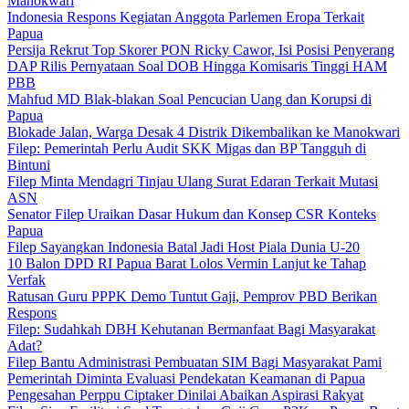
Manokwari
Indonesia Respons Kegiatan Anggota Parlemen Eropa Terkait
Papua
Persija Rekrut Top Skorer PON Ricky Cawor, Isi Posisi Penyerang
DAP Rilis Pernyataan Soal DOB Hingga Komisaris Tinggi HAM
PBB
Mahfud MD Blak-blakan Soal Pencucian Uang dan Korupsi di
Papua
Blokade Jalan, Warga Desak 4 Distrik Dikembalikan ke Manokwari
Filep: Pemerintah Perlu Audit SKK Migas dan BP Tangguh di
Bintuni
Filep Minta Mendagri Tinjau Ulang Surat Edaran Terkait Mutasi
ASN
Senator Filep Uraikan Dasar Hukum dan Konsep CSR Konteks
Papua
Filep Sayangkan Indonesia Batal Jadi Host Piala Dunia U-20
10 Balon DPD RI Papua Barat Lolos Vermin Lanjut ke Tahap
Verfak
Ratusan Guru PPPK Demo Tuntut Gaji, Pemprov PBD Berikan
Respons
Filep: Sudahkah DBH Kehutanan Bermanfaat Bagi Masyarakat
Adat?
Filep Bantu Administrasi Pembuatan SIM Bagi Masyarakat Pami
Pemerintah Diminta Evaluasi Pendekatan Keamanan di Papua
Pengesahan Perppu Ciptaker Dinilai Abaikan Aspirasi Rakyat