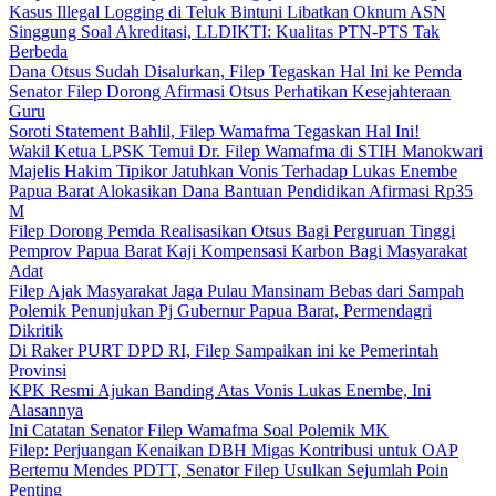
Kasus Illegal Logging di Teluk Bintuni Libatkan Oknum ASN
Singgung Soal Akreditasi, LLDIKTI: Kualitas PTN-PTS Tak
Berbeda
Dana Otsus Sudah Disalurkan, Filep Tegaskan Hal Ini ke Pemda
Senator Filep Dorong Afirmasi Otsus Perhatikan Kesejahteraan
Guru
Soroti Statement Bahlil, Filep Wamafma Tegaskan Hal Ini!
Wakil Ketua LPSK Temui Dr. Filep Wamafma di STIH Manokwari
Majelis Hakim Tipikor Jatuhkan Vonis Terhadap Lukas Enembe
Papua Barat Alokasikan Dana Bantuan Pendidikan Afirmasi Rp35
M
Filep Dorong Pemda Realisasikan Otsus Bagi Perguruan Tinggi
Pemprov Papua Barat Kaji Kompensasi Karbon Bagi Masyarakat
Adat
Filep Ajak Masyarakat Jaga Pulau Mansinam Bebas dari Sampah
Polemik Penunjukan Pj Gubernur Papua Barat, Permendagri
Dikritik
Di Raker PURT DPD RI, Filep Sampaikan ini ke Pemerintah
Provinsi
KPK Resmi Ajukan Banding Atas Vonis Lukas Enembe, Ini
Alasannya
Ini Catatan Senator Filep Wamafma Soal Polemik MK
Filep: Perjuangan Kenaikan DBH Migas Kontribusi untuk OAP
Bertemu Mendes PDTT, Senator Filep Usulkan Sejumlah Poin
Penting