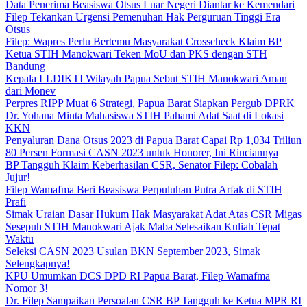
Data Penerima Beasiswa Otsus Luar Negeri Diantar ke Kemendari
Filep Tekankan Urgensi Pemenuhan Hak Perguruan Tinggi Era
Otsus
Filep: Wapres Perlu Bertemu Masyarakat Crosscheck Klaim BP
Ketua STIH Manokwari Teken MoU dan PKS dengan STH
Bandung
Kepala LLDIKTI Wilayah Papua Sebut STIH Manokwari Aman
dari Monev
Perpres RIPP Muat 6 Strategi, Papua Barat Siapkan Pergub DPRK
Dr. Yohana Minta Mahasiswa STIH Pahami Adat Saat di Lokasi
KKN
Penyaluran Dana Otsus 2023 di Papua Barat Capai Rp 1,034 Triliun
80 Persen Formasi CASN 2023 untuk Honorer, Ini Rinciannya
BP Tangguh Klaim Keberhasilan CSR, Senator Filep: Cobalah
Jujur!
Filep Wamafma Beri Beasiswa Perpuluhan Putra Arfak di STIH
Prafi
Simak Uraian Dasar Hukum Hak Masyarakat Adat Atas CSR Migas
Sesepuh STIH Manokwari Ajak Maba Selesaikan Kuliah Tepat
Waktu
Seleksi CASN 2023 Usulan BKN September 2023, Simak
Selengkapnya!
KPU Umumkan DCS DPD RI Papua Barat, Filep Wamafma
Nomor 3!
Dr. Filep Sampaikan Persoalan CSR BP Tangguh ke Ketua MPR RI