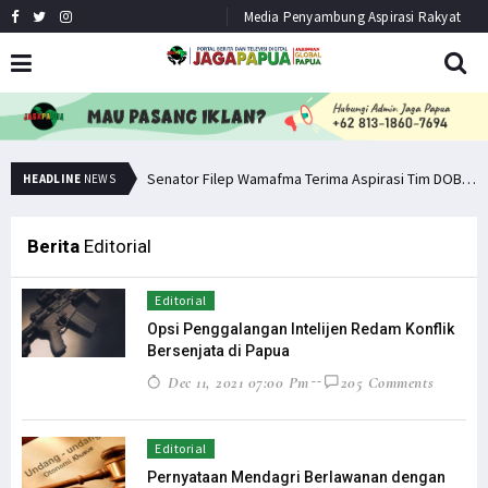
Media Penyambung Aspirasi Rakyat
Senator Filep: Miras Jelas Sumbang Angka Kematian di Papua
Senator Filep Wamafma Terima Aspirasi Tim DOB Manokwari Barat
HEADLINE
NEWS
Berita
Editorial
Editorial
Opsi Penggalangan Intelijen Redam Konflik
Bersenjata di Papua
Dec 11, 2021 07:00 Pm
205 Comments
Editorial
Pernyataan Mendagri Berlawanan dengan