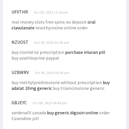
UFVTHR
Oct 03, 2023 12:26 pm
real money slots free spins no deposit
oral
clavulanate
levothyroxine online order
NZUOST
Oct 05, 2023 03:09 am
buy clomid no prescription
purchase imuran pill
buy azathioprine paypal
UZBWRV
Oct 05, 2023 06:59 am
buy methylprednisolone without prescription
buy
adalat 10mg generic
buy triamcinolone generic
GBJEYC
Oct 06, 2023 04:49 pm
vardenafil canada
buy generic digoxin online
order
tizanidine pill