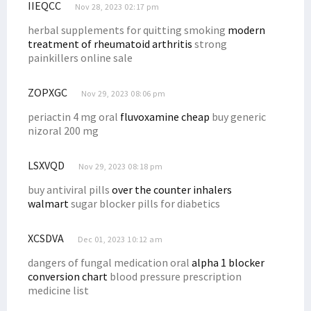
IIEQCC
Nov 28, 2023 02:17 pm
herbal supplements for quitting smoking
modern
treatment of rheumatoid arthritis
strong
painkillers online sale
ZOPXGC
Nov 29, 2023 08:06 pm
periactin 4 mg oral
fluvoxamine cheap
buy generic
nizoral 200 mg
LSXVQD
Nov 29, 2023 08:18 pm
buy antiviral pills
over the counter inhalers
walmart
sugar blocker pills for diabetics
XCSDVA
Dec 01, 2023 10:12 am
dangers of fungal medication oral
alpha 1 blocker
conversion chart
blood pressure prescription
medicine list