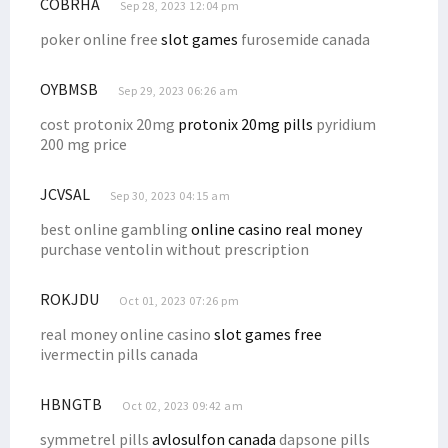
COBRHA
Sep 28, 2023 12:04 pm
poker online free
slot games
furosemide canada
OYBMSB
Sep 29, 2023 06:26 am
cost protonix 20mg
protonix 20mg pills
pyridium
200 mg price
JCVSAL
Sep 30, 2023 04:15 am
best online gambling
online casino real money
purchase ventolin without prescription
ROKJDU
Oct 01, 2023 07:26 pm
real money online casino
slot games free
ivermectin pills canada
HBNGTB
Oct 02, 2023 09:42 am
symmetrel pills
avlosulfon canada
dapsone pills