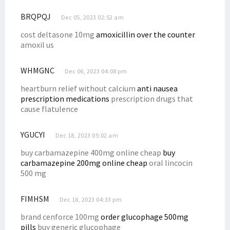
BRQPQJ
Dec 05, 2023 02:52 am
cost deltasone 10mg
amoxicillin over the counter
amoxil us
WHMGNC
Dec 06, 2023 04:08 pm
heartburn relief without calcium
anti nausea
prescription medications
prescription drugs that
cause flatulence
YGUCYI
Dec 18, 2023 05:02 am
buy carbamazepine 400mg online cheap
buy
carbamazepine 200mg online cheap
oral lincocin
500 mg
FIMHSM
Dec 18, 2023 04:33 pm
brand cenforce 100mg
order glucophage 500mg
pills
buy generic glucophage