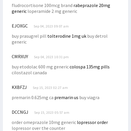
fludrocortisone 100mcg brand
rabeprazole 20mg
generic
loperamide 2 mg generic
EJOXGC
Sep 04, 2023 09:07 am
buy prasugrel pill
tolterodine 1mg uk
buy detrol
generic
CMRXUY
Sep 04, 2023 10:31 pm
buy etodolac 600 mg generic
colospa 135mg pills
cilostazol canada
KXBFZJ
Sep 15, 2023 02:27 am
premarin 0.625mg ca
premarin us
buy viagra
DCCNGJ
Sep 15, 2023 05:57 am
order omeprazole 10mg generic
lopressor order
lopressor over the counter