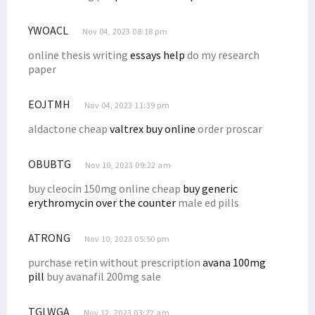
YWOACL
Nov 04, 2023 08:18 pm
online thesis writing
essays help
do my research
paper
EOJTMH
Nov 04, 2023 11:39 pm
aldactone cheap
valtrex buy online
order proscar
OBUBTG
Nov 10, 2023 09:22 am
buy cleocin 150mg online cheap
buy generic
erythromycin over the counter
male ed pills
ATRONG
Nov 10, 2023 05:50 pm
purchase retin without prescription
avana 100mg
pill
buy avanafil 200mg sale
TGLWGA
Nov 12, 2023 03:22 am