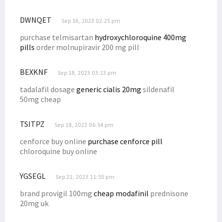
DWNQET
Sep 16, 2023 02:25 pm
purchase telmisartan
hydroxychloroquine 400mg
pills
order molnupiravir 200 mg pill
BEXKNF
Sep 18, 2023 03:13 pm
tadalafil dosage
generic cialis 20mg
sildenafil
50mg cheap
TSITPZ
Sep 18, 2023 06:54 pm
cenforce buy online
purchase cenforce pill
chloroquine buy online
YGSEGL
Sep 21, 2023 11:55 pm
brand provigil 100mg
cheap modafinil
prednisone
20mg uk