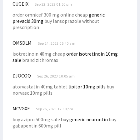
CUGEIX
Sep 22, 2023 01:50 pm
order omnicef 300 mg online cheap
generic
prevacid 30mg
buy lansoprazole without
prescription
OMSDLM
Sep 24, 2023 05:40 am
isotretinoin 40mg cheap
order isotretinoin 10mg
sale
brand zithromax
DJOCQQ
Sep 26, 2023 10:05 am
atorvastatin 40mg tablet
lipitor 10mg pills
buy
norvasc 10mg pills
MCVGXF
Sep 26, 2023 12:18 pm
buy azipro 500mg sale
buy generic neurontin
buy
gabapentin 600mg pill