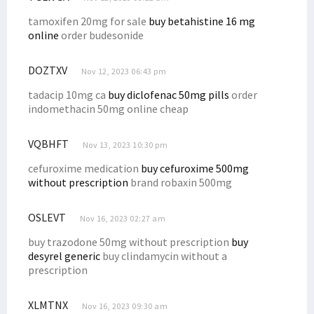
tamoxifen 20mg for sale
buy betahistine 16 mg
online
order budesonide
DOZTXV
Nov 12, 2023 06:43 pm
tadacip 10mg ca
buy diclofenac 50mg pills
order
indomethacin 50mg online cheap
VQBHFT
Nov 13, 2023 10:30 pm
cefuroxime medication
buy cefuroxime 500mg
without prescription
brand robaxin 500mg
OSLEVT
Nov 16, 2023 02:27 am
buy trazodone 50mg without prescription
buy
desyrel generic
buy clindamycin without a
prescription
XLMTNX
Nov 16, 2023 09:30 am