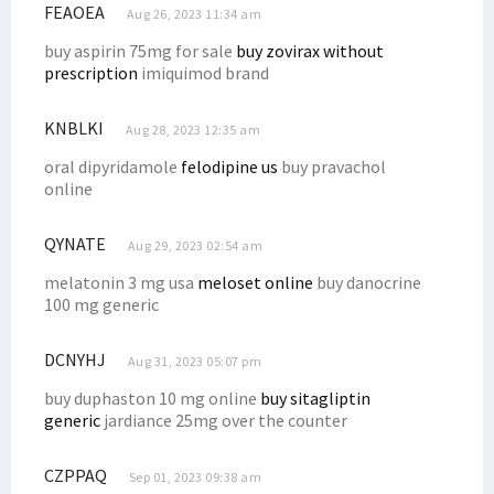
FEAOEA
Aug 26, 2023 11:34 am
buy aspirin 75mg for sale
buy zovirax without
prescription
imiquimod brand
KNBLKI
Aug 28, 2023 12:35 am
oral dipyridamole
felodipine us
buy pravachol
online
QYNATE
Aug 29, 2023 02:54 am
melatonin 3 mg usa
meloset online
buy danocrine
100 mg generic
DCNYHJ
Aug 31, 2023 05:07 pm
buy duphaston 10 mg online
buy sitagliptin
generic
jardiance 25mg over the counter
CZPPAQ
Sep 01, 2023 09:38 am