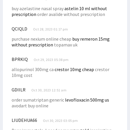
buy azelastine nasal spray
astelin 10 ml without
prescription
order avalide without prescription
QCIQLD
Oct 28, 2023 01:17 pm
purchase nexium online cheap
buy remeron 15mg
without prescription
topamax uk
BPRKIQ
Oct 29, 2023 05:38 pm
allopurinol 300mg ca
crestor 10mg cheap
crestor
10mg cost
GDIILR
Oct 30, 2023 12:51 am
order sumatriptan generic
levofloxacin 500mg us
avodart buy online
LIUDEHUA66
Oct 30, 2023 03:05 pm