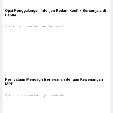
Opsi Penggalangan Intelijen Redam Konflik Bersenjata di
St
Papua
By
Dec 11, 2021 07:00 Pm
205 Comments
Mar
Pernyataan Mendagri Berlawanan dengan Kewenangan
Bl
MRP
Ad
Apr 10, 2021 04:00 Pm
148 Comments
Jan