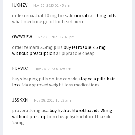
IUXNZV
Nov 25, 2023 02:45 am
order uroxatral 10 mg for sale
uroxatral 10mg pills
what medicine good for heartburn
GWWSPW
Nov 26, 2023 12:49 pm
order femara 2.5mg pills
buy letrozole 2.5 mg
without prescription
aripiprazole cheap
FDPVDZ
Nov 26, 2023 07:29 pm
buy sleeping pills online canada
alopecia pills hair
loss
fda approved weight loss medications
JSSKXN
Nov 28, 2023 10:53 am
provera 10mg usa
buy hydrochlorothiazide 25mg
without prescription
cheap hydrochlorothiazide
25mg