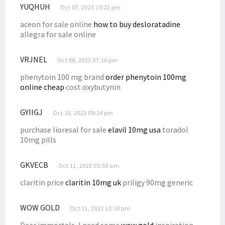
YUQHUH
Oct 07, 2023 10:22 pm
aceon for sale online
how to buy desloratadine
allegra for sale online
VRJNEL
Oct 08, 2023 07:16 pm
phenytoin 100 mg brand
order phenytoin 100mg
online cheap
cost oxybutynin
GYIIGJ
Oct 10, 2023 09:14 pm
purchase lioresal for sale
elavil 10mg usa
toradol
10mg pills
GKVECB
Oct 11, 2023 05:59 am
claritin price
claritin 10mg uk
priligy 90mg generic
WOW GOLD
Oct 11, 2023 12:10 pm