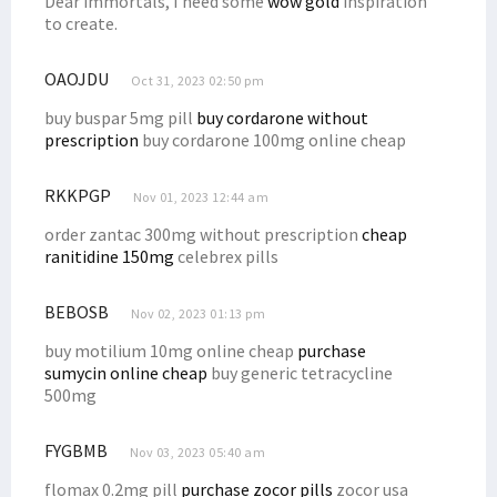
Dear immortals, I need some
wow gold
inspiration
to create.
OAOJDU
Oct 31, 2023 02:50 pm
buy buspar 5mg pill
buy cordarone without
prescription
buy cordarone 100mg online cheap
RKKPGP
Nov 01, 2023 12:44 am
order zantac 300mg without prescription
cheap
ranitidine 150mg
celebrex pills
BEBOSB
Nov 02, 2023 01:13 pm
buy motilium 10mg online cheap
purchase
sumycin online cheap
buy generic tetracycline
500mg
FYGBMB
Nov 03, 2023 05:40 am
flomax 0.2mg pill
purchase zocor pills
zocor usa