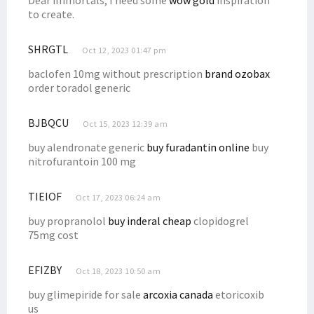
Dear immortals, I need some
wow gold
inspiration
to create.
SHRGTL
Oct 12, 2023 01:47 pm
baclofen 10mg without prescription
brand ozobax
order toradol generic
BJBQCU
Oct 15, 2023 12:39 am
buy alendronate generic
buy furadantin online
buy
nitrofurantoin 100 mg
TIEIOF
Oct 17, 2023 06:24 am
buy propranolol
buy inderal cheap
clopidogrel
75mg cost
EFIZBY
Oct 18, 2023 10:50 am
buy glimepiride for sale
arcoxia canada
etoricoxib
us