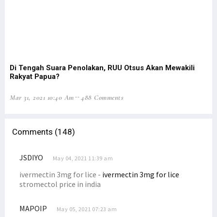
Di Tengah Suara Penolakan, RUU Otsus Akan Mewakili
OA
Rakyat Papua?
Tr
Mar 31, 2021 10:40 Am
488 Comments
Oct
Comments (148)
JSDIYO
May 04, 2021 11:39 am
ivermectin 3mg for lice -
ivermectin 3mg for lice
stromectol price in india
MAPOIP
May 05, 2021 07:23 am