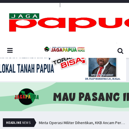
Media Penyambung Aspirasi Rakyat
Hindari Bias Definisi, Filep: Perlu Definisi Khusus Afiliasi KKB
Minta Operasi Militer Dihentikan, KKB Ancam Perang Serentak
HEADLINE
NEWS