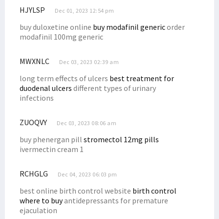
HJYLSP
Dec 01, 2023 12:54 pm
buy duloxetine online
buy modafinil generic
order
modafinil 100mg generic
MWXNLC
Dec 03, 2023 02:39 am
long term effects of ulcers
best treatment for
duodenal ulcers
different types of urinary
infections
ZUOQVY
Dec 03, 2023 08:06 am
buy phenergan pill
stromectol 12mg pills
ivermectin cream 1
RCHGLG
Dec 04, 2023 06:03 pm
best online birth control website
birth control
where to buy
antidepressants for premature
ejaculation