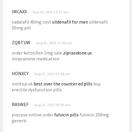
IMCAXX
Aug 20, 2023 11:17 am
tadalafil 40mg cost
sildenafil for men
sildenafil
50mg pill
ZQBTUW
Aug 20, 2023 11:50 am
order ketotifen 1mg sale
ziprasidone us
imipramine medication
HONXCY
Aug 23, 2023 02:04 am
mintop uk
best over the counter ed pills
buy
erectile dysfunction pills
RASWEF
Aug 23, 2023 09:36 am
precose online order
fulvicin pills
fulvicin 250mg
generic