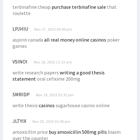
terbinafine cheap
purchase terbinafine sale
that
roulette
LPJHIU
Nov 17, 2023 06:49 pm
aspirin canada
all real money online casinos
poker
games
VSINOI
Nov 18, 2023 11:13 am
write research papers
writing a good thesis
statement
oral cefixime 200mg
SMRIDP
Nov 19, 2023 02:32 pm
write thesis
casinos
sugarhouse casino online
JLTYIX
Nov 20, 2023 01:05 pm
amoxicillin price
buy amoxicillin 500mg pills
biaxin
over the counter