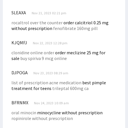
SLEAXA
Nov 21, 2023 02:21 pm
rocaltrol over the counter
order calcitriol 0.25 mg
without prescription
fenofibrate 160mg pill
KJQMFJ
Nov 22, 2023 12:28 pm
clonidine online order
order meclizine 25 mg for
sale
buy spiriva 9 mcg online
DJPOGA
Nov 23, 2023 08:29 am
list of prescription acne medication
best pimple
treatment for teens
trileptal 600mg ca
BFRNMX
Nov 24, 2023 10:09 am
oral minocin
minocycline without prescription
ropinirole without prescription