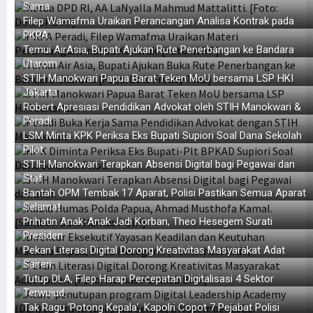
DPR RI Targetkan 3 RUU DOB Papua Disahkan Juni 2022
Sama
Filep Wamafma Uraikan Perancangan Analisa Kontrak pada
Posramil di Maybrat Diserang, Pelaku Bersenjata Tajam
PKPA
Pakar Telematika & Kominfo Respons Foto Viral Anies dengan Koteka
Temui AirAsia, Bupati Ajukan Rute Penerbangan ke Bandara
Utarom
Sopir Truk yang Hilang Ditemukan Tewas dengan Luka Tembak
STIH Manokwari Papua Barat Teken MoU bersama LSP HKI
Adik Anggota DPRD Sarolangun Diduga Terlibat PETI di Manokwari
Jakarta
Robert Apresiasi Pendidikan Advokat oleh STIH Manokwari &
Indonesia Respons Kegiatan Anggota Parlemen Eropa Terkait Papua
Peradi
Persija Rekrut Top Skorer PON Ricky Cawor, Isi Posisi Penyerang
LSM Minta KPK Periksa Eks Bupati Supiori Soal Dana Sekolah
DAP Rilis Pernyataan Soal DOB Hingga Komisaris Tinggi HAM PBB
Pilot
STIH Manokwari Terapkan Absensi Digital bagi Pegawai dan
Mahfud MD Blak-blakan Soal Pencucian Uang dan Korupsi di Papua
Staf
Blokade Jalan, Warga Desak 4 Distrik Dikembalikan ke Manokwari
Bantah OPM Tembak 17 Aparat, Polisi Pastikan Semua Aparat
Selamat
Filep: Pemerintah Perlu Audit SKK Migas dan BP Tangguh di Bintuni
Prihatin Anak-Anak Jadi Korban, Theo Hesegem Surati
Filep Minta Mendagri Tinjau Ulang Surat Edaran Terkait Mutasi ASN
Presiden
Pekan Literasi Digital Dorong Kreativitas Masyarakat Adat
Senator Filep Uraikan Dasar Hukum dan Konsep CSR Konteks Papua
Saireri
Filep Sayangkan Indonesia Batal Jadi Host Piala Dunia U-20
Tutup DLA, Filep Harap Percepatan Digitalisasi 4 Sektor
Terwujud
10 Balon DPD RI Papua Barat Lolos Vermin Lanjut ke Tahap Verfak
Tak Ragu ‘Potong Kepala’, Kapolri Copot 7 Pejabat Polisi