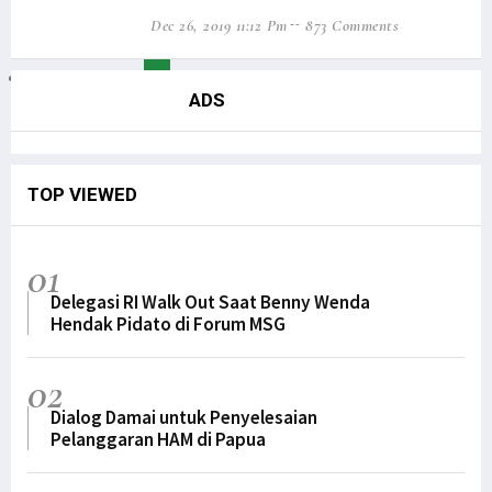
LSM Minta Kejati Periksa Dugaan Penyelewengan Dana Otsus di Biak
Dec 26, 2019 11:12 Pm
873 Comments
Konflik Luhut-Haris, Filep Harap Fakta Terungkap ke Publik
1
2
3
4
Diduga Pasok Senjata ke KKB, Oknum ASN Pemkab Yahukimo Ditangkap
ADS
TNI AD Evakuasi Guru dan Warga dari Kiwirok ke Jayapura
Kirab Api PON Dilepas Dari Sorong Ke Lima Wilayah Adat Di Papua
GAMKI Papua Minta Tindak Tegas Pelaku Penyerangan di Kiwirok
TOP VIEWED
Komnas HAM Papua Ungkap Temuan Baru Kasus Posramil Kisor
Menhub: Pemerintah Terus Tingkatkan Konektivitas di Asmat Papua
01
Kepala Densus 88 Ungkap Strategi Khusus Tangani KKB di Papua
Delegasi RI Walk Out Saat Benny Wenda
Antisipasi KKB, Polri Pertebal Pengamanan di Distrik Kiwirok
Hendak Pidato di Forum MSG
Tim Avatar Polres Manokwari Ringkus Pelaku Curanmor di Andai
02
Papua Perlu Bangun RS Terintegrasi Poli Pengobatan Tradisional
Dialog Damai untuk Penyelesaian
Situasi Berangsur Pulih, 1 SST Brimob Ditarik dari Maybrat
Pelanggaran HAM di Papua
LaNyalla: Utusan Golongan dan DPD RI Secara Substansi Sama
Filep Wamafma Uraikan Perancangan Analisa Kontrak pada PKPA