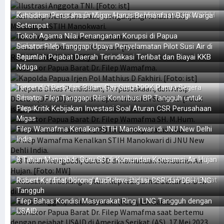
Tuntaskan Program, Dr. Filep Apresiasi Mahasiswa KKN STIH
Kehadiran Perusahaan Migas Harus Bermanfaat Bagi Warga
Setempat
Tokoh Agama Nilai Penanganan Korupsi di Papua
Diskriminatif
Senator Filep Tanggapi Upaya Penyelamatan Pilot Susi Air di
Papua
Sejumlah Pejabat Daerah Terindikasi Terlibat dan Biayai KKB
Nduga
Tersendat Berbulan-Bulan, Gaji Guru PPPK Papua Segera
Dibayar
Senator Filep Tanggapi Rilis Kontribusi BP Tangguh untuk
Papua
Filep Kritik Kebijakan Investasi Soal Aturan CSR Perusahaan
Migas
Filep Wamafma Kenalkan STIH Manokwari di JNU New Delhi
India
8 Tahun Mengabdi, Guru SD di Kamundan Konsumsi Air Hujan
Incumbent Filep Wamafma Resmi Daftar ke KPU Papua Barat
Robert Kardinal Dorong Audit-Investigasi CSR dan DBH LNG
Tangguh
Filep Bahas Kondisi Masyarakat Ring I LNG Tangguh dengan
USAID