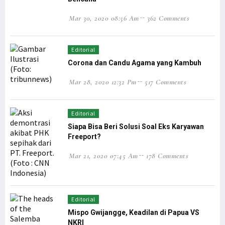
Pernyataan Mensos Risma Dinilai Provokatif bagi Rakyat Papua
Mar 30, 2020 08:56 Am
362 Comments
Senator Filep Harap RUU Otsus Akomodir Pembentukan Parpol Lokal
3 Pelaku Pencurian di Sebuah Hotel di Manokwari Diamankan Polisi
Editorial
Warga di Tambrauw Takut Divaksin, Sosialisasi Perlu Digencarkan
Corona dan Candu Agama yang Kambuh
Kabupaten Jayawijaya Hingga Kini Belum Miliki alat PCR Covid-19
Mar 28, 2020 12:32 Pm
517 Comments
10 Varian Delta Virus Corona Berasal dari Kabupaten Teluk Bintuni
Golkar Serahkan 2 Nama Cawagub ke Koalisi Papua Bangkit Jilid 2
Jalan Trans Papua Barat ke Windesi Butuh Perhatian Pemerintah
Editorial
Siapa Bisa Beri Solusi Soal Eks Karyawan
Senator Filep Diskusi Bersama Warga Jemaat GKI Kanaan Sabon
Freeport?
Usai Mimika Barat, Polisi Usut Kasus BST Alama & Mimika Tengah
Mar 21, 2020 07:45 Am
178 Comments
KAWAL PB-LBH STIH Manokwari Proses Hukum Penabrak Terumbu Karang
Kepala Lapas Manokwari: Napi yang Kabur Sudah Ditemui Keluarga
Kabar Napi Kabur dari Lapas Manokwari Tewas Tertembak Hanya Hoaks
Editorial
Koalisi Papua Bangkit Jilid 2 Belum Putuskan 2 Nama untuk Cawagub
Mispo Gwijangge, Keadilan di Papua VS
Jabat Waka I Komite I DPD RI, Filep: Kawal Peraturan Pemerintah!
NKRI