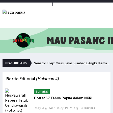
Media Penyambung Aspirasi Rakyat
Senator Filep: Miras Jelas Sumbang Angka Kematian di Papua
HEADLINE
NEWS
Senator Filep Wamafma Terima Aspirasi Tim DOB Manokwari Barat
Pemuda PNG Deklarasi Dukungan untuk Papua Barat Lawan TNI/Polri
Berita
Editorial
(Halaman 4)
Simak Opini Senator Filep Soal Cita-Cita Kedamaian di Tanah Papua
Editorial
Hindari Bias Definisi, Filep: Perlu Definisi Khusus Afiliasi KKB
Potret 57 Tahun Papua dalam NKRI
Minta Operasi Militer Dihentikan, KKB Ancam Perang Serentak
May 04, 2020 12:55 Pm
235 Comments
Bupati Pegaf Sampaikan Masalah Dana Otsus kepada Filep Wamafma