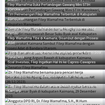
Filep Wamafma Buka Pertandingan Gawang Mini STIH
Manokwari
Tim Pemenangan Filep Wamafma Terbentuk di Kabupaten
Manokwari
Hengky Korwa: Jaga Adat Kita, Ingat Filep Wamafma Saat
Pemilu
Filep Wamafma Tiba di Kaimana, Disambut dengan Prosesi
Adat
Filep Wamafma Jawab Aspirasi Kepala Kampung Arguni Soal
Dana Desa
Soal Investasi, Filep Ingatkan Hal Ini ke Capres-Cawapres
Filep Wamafma Terima Aspirasi Pencaker di Kaimana
Filep Hadiri Ibadah Syukur Bersama Keluarga Besar Byak di
Kaimana