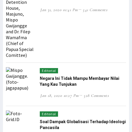
Warga Mokwam Cegat Pangdam Kasuari saat Touring Merah Putih
Jan 31, 2020 01:41 Pm
541 Comments
Unik! Ini Cara Warga Syou Kibarkan Merah Putih di Tengah Hutan
Senator Filep Desak Pemerintah Selesaikan Masalah TKBM Manokwari
Filep: HUT RI Momentum Pemerintah Perbarui Komitmen Bangun Papua
SD YPK Serito Rusak, Filep Pertanyakan Kontribusi LNG Tangguh
Polisi: Pimpinan KNPB Silas Ki Dalang Penyerangan Posramil Kisor
Presiden Jokowi: Siapkan Transisi dari Pandemi ke Endemi
Polda Papua Barat Rilis 17 DPO KNPB Penyerang Posramil Kisor
Editorial
TPNPB Klaim Kuasai Jalan Sorong-Tambrauw-Manokwari
Negara Ini Tidak Mampu Membayar Nilai
Filep: Kayu Log Sorong Dibawa Kabur, Hukum Berat Oknum Terlibat!
Yang Kau Tunjukan
Luar Biasa! Kontingen Papua Raih 4 Medali Emas Cabor Sepatu Roda
Jan 18, 2020 10:27 Pm
528 Comments
Serang RI Soal HAM di Papua, Diplomat Minta Vanuatu ‘Buka Mata’
TPNPB-OPM Ngalum Kupel Akui Serangan di Kiwirok, 1 Brimob Tewas
Editorial
Filep Wamafma: PON XX Papua Momentum Perekat Persaudaraan Bangsa
Soal Dampak Globalisasi Terhadap Ideologi
Pancasila
Kemlu Berikan Tanggapan Atas Laporan PBB Soal Aktivis Papua