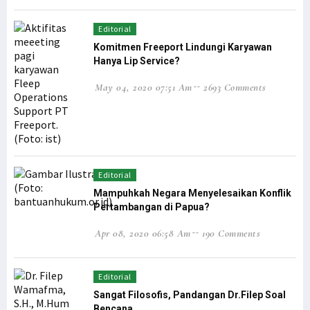
Filep Serahkan Buku Karyanya untuk Bupati Pegaf & Billy Mambrasar
Filep Wamafma Bantu Warga Kampung Anggi Gida dengan Bama
Editorial
Komitmen Freeport Lindungi Karyawan
Menko Polhukam Paparkan 2 Jenis Kebijakan Pemerintah untuk Papua
Hanya Lip Service?
Mahfud MD: Kami Buru Teroris, Bukan Sembarang Orang Papua
May 04, 2020 07:51 Am
2693 Comments
Dialog Damai untuk Penyelesaian Pelanggaran HAM di Papua
Gelar Jumpa Pers Muprov, Ini 4 Calon Ketua KADIN Papua
Polda Papua Barat: Seruan Aksi Tolak Otsus Jilid II Tidak Benar
Komnas HAM: Hentikan Pasokan Senjata dan Amunisi ke KBB
Dewan Adat Papua Ajak Pemerintah Dialog Terbuka Bahas UU Otsus
Editorial
Mampuhkah Negara Menyelesaikan Konflik
MRP dan MRPB Ajukan Sengketa Kewenangan Lembaga kepada MK
Pertambangan di Papua?
Miris, Anak-Anak Usia Sekolah di Hutan Kampung Obo Tak Bersekolah
Apr 08, 2020 06:58 Am
190 Comments
Pemerintah Pahami Aspirasi Revisi UU Otsus Tak Hanya 2 Pasal
Simak Masukan Timja Otsus DPD RI terhadap Draft RUU Otsus Papua
Editorial
Timja Otsus DPD RI Harap RUU Otsus Pastikan Perubahan Substansial
Sangat Filosofis, Pandangan Dr.Filep Soal
Marius: Instruksi Ketua Aktivitas STIH Manokwari Ikuti Prokes
Bencana