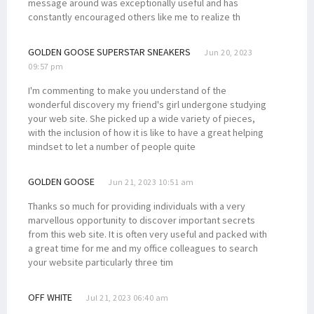
message around was exceptionally useful and has
constantly encouraged others like me to realize th
GOLDEN GOOSE SUPERSTAR SNEAKERS
Jun 20, 2023
09:57 pm
I'm commenting to make you understand of the
wonderful discovery my friend's girl undergone studying
your web site. She picked up a wide variety of pieces,
with the inclusion of how it is like to have a great helping
mindset to let a number of people quite
GOLDEN GOOSE
Jun 21, 2023 10:51 am
Thanks so much for providing individuals with a very
marvellous opportunity to discover important secrets
from this web site. It is often very useful and packed with
a great time for me and my office colleagues to search
your website particularly three tim
OFF WHITE
Jul 21, 2023 06:40 am