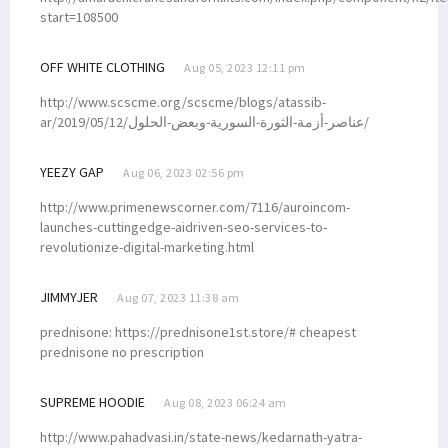
start=108500
OFF WHITE CLOTHING
Aug 05, 2023 12:11 pm
http://www.scscme.org/scscme/blogs/atassib-
ar/2019/05/12/عناصر-أزمة-الثورة-السورية-وبعض-الحلول/
YEEZY GAP
Aug 06, 2023 02:56 pm
http://www.primenewscorner.com/7116/auroincom-
launches-cuttingedge-aidriven-seo-services-to-
revolutionize-digital-marketing.html
JIMMYJER
Aug 07, 2023 11:38 am
prednisone: https://prednisone1st.store/# cheapest
prednisone no prescription
SUPREME HOODIE
Aug 08, 2023 06:24 am
http://www.pahadvasi.in/state-news/kedarnath-yatra-