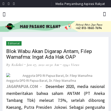
Media Penyambung Aspirasi Rakyat
HEADLINE
NEWS
Editorial
Blok Wabu Akan Digarap Antam, Filep
Wamafma: Ingat Ada Hak OAP
By Redaksi
Jan 07, 2021 10:50 Am
13941 Views
Anggota DPD RI Papua Barat, Dr. Filep Wamafma
JAGAPAPUA.COM -
Desember 2020, media nasional
memberitakan bahwa saham ANTAM (PT Aneka
Tambang Tbk) melesat 7.5%, setelah diborong
Kaesang, Putra Presiden Jokowi. Sebagai pengusaha