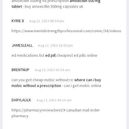
amoxicillin 500mg no prescription
amoxicillin 500 mg
tablet
- buy amoxicillin 500mg capsules uk
KYRIE 8
Aug 12, 2023 08:04 pm
https://www.mentalstrengthprofessional.com/comic/34/videos
JAMESLEALL
Aug 12, 2023 10:00 pm
ed medications list
ed pill
cheapest ed pills online
BRENTNUP
Aug 13, 2023 03:54 am
can you get cheap mobic without rx:
where can i buy
mobic without a prescription
- can i get mobic online
DARYLALILK
Aug 13, 2023 09:10 am
https://pharmacyreview.best/# canadian mail order
pharmacy