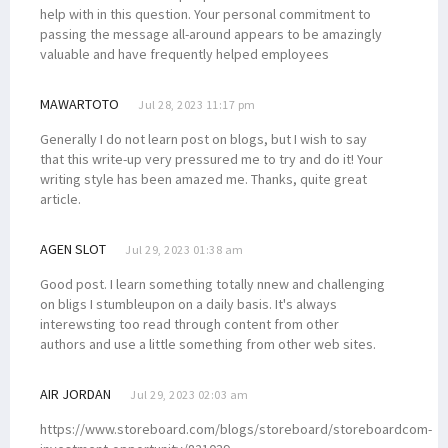
help with in this question. Your personal commitment to
passing the message all-around appears to be amazingly
valuable and have frequently helped employees
MAWARTOTO
Jul 28, 2023 11:17 pm
Generally I do not learn post on blogs, but I wish to say
that this write-up very pressured me to try and do it! Your
writing style has been amazed me. Thanks, quite great
article.
AGEN SLOT
Jul 29, 2023 01:38 am
Good post. I learn something totally nnew and challenging
on bligs I stumbleupon on a daily basis. It's always
interewsting too read through content from other
authors and use a little something from other web sites.
AIR JORDAN
Jul 29, 2023 02:03 am
https://www.storeboard.com/blogs/storeboard/storeboardcom-