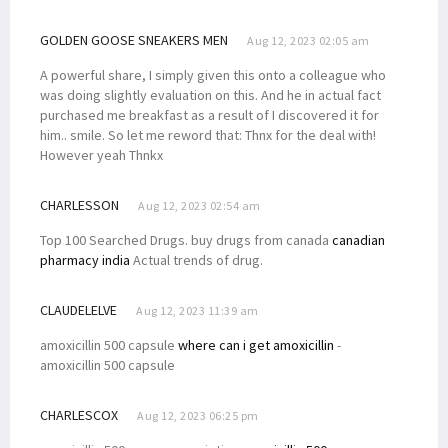
GOLDEN GOOSE SNEAKERS MEN
Aug 12, 2023 02:05 am
A powerful share, I simply given this onto a colleague who
was doing slightly evaluation on this. And he in actual fact
purchased me breakfast as a result of I discovered it for
him.. smile. So let me reword that: Thnx for the deal with!
However yeah Thnkx
CHARLESSON
Aug 12, 2023 02:54 am
Top 100 Searched Drugs. buy drugs from canada
canadian
pharmacy india
Actual trends of drug.
CLAUDELELVE
Aug 12, 2023 11:39 am
amoxicillin 500 capsule
where can i get amoxicillin
-
amoxicillin 500 capsule
CHARLESCOX
Aug 12, 2023 06:25 pm