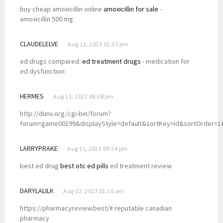
buy cheap amoxicillin online
amoxicillin for sale
-
amoxicillin 500 mg
CLAUDELELVE
Aug 11, 2023 01:25 pm
ed drugs compared:
ed treatment drugs
- medication for
ed dysfunction
HERMES
Aug 11, 2023 08:38 pm
http://dunx.org/cgi-bin/forum?
forum=game00199&displayStyle=default&sortKey=id&sortOrder=1&
LARRYPRAKE
Aug 11, 2023 09:54 pm
best ed drug
best otc ed pills
ed treatment review
DARYLALILK
Aug 12, 2023 01:10 am
https://pharmacyreview.best/# reputable canadian
pharmacy