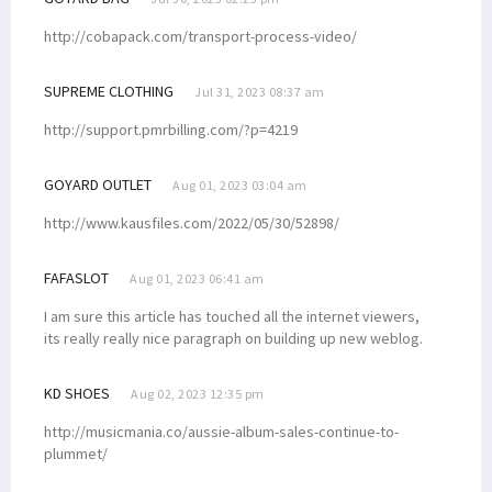
http://cobapack.com/transport-process-video/
SUPREME CLOTHING
Jul 31, 2023 08:37 am
http://support.pmrbilling.com/?p=4219
GOYARD OUTLET
Aug 01, 2023 03:04 am
http://www.kausfiles.com/2022/05/30/52898/
FAFASLOT
Aug 01, 2023 06:41 am
I am sure this article has touched all the internet viewers,
its really really nice paragraph on building up new weblog.
KD SHOES
Aug 02, 2023 12:35 pm
http://musicmania.co/aussie-album-sales-continue-to-
plummet/