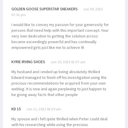
GOLDEN GOOSE SUPERSTAR SNEAKERS
Jun 09, 2023
07:52 pm
I would like to convey my passion for your generosity for
persons that need help with this important concept. Your
very own dedication to getting the solution across
became exceedingly powerful and has continually
empowered girls just like me to achieve th
KYRIE IRVING SHOES
Jun 10, 2023 02:57 am
My husband and i ended up being absolutely thrilled
Edward managed to finish off his investigation using the
precious recommendations he acquired from your own
weblog. It is now and again perplexing to just happen to
be giving away facts that other people
KD 15
Jun 11, 2023 06:29 am
My spouse and i felt quite thrilled when Peter could deal
with his researching while using the precious