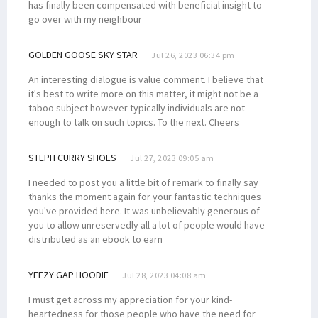
has finally been compensated with beneficial insight to
go over with my neighbour
GOLDEN GOOSE SKY STAR
Jul 26, 2023 06:34 pm
An interesting dialogue is value comment. I believe that
it's best to write more on this matter, it might not be a
taboo subject however typically individuals are not
enough to talk on such topics. To the next. Cheers
STEPH CURRY SHOES
Jul 27, 2023 09:05 am
I needed to post you a little bit of remark to finally say
thanks the moment again for your fantastic techniques
you've provided here. It was unbelievably generous of
you to allow unreservedly all a lot of people would have
distributed as an ebook to earn
YEEZY GAP HOODIE
Jul 28, 2023 04:08 am
I must get across my appreciation for your kind-
heartedness for those people who have the need for