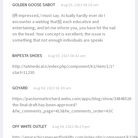
GOLDEN GOOSE SABOT
Aug 03, 2023 04:28 am
I抦 impressed, I must say. Actually hardly ever do I
encounter a weblog that抯 each educative and
entertaining, and let me inform you, you have hit the nail
on the head. Your concept is excellent; the issue is
something that not enough individuals are speaki
BAPESTA SHOES
Aug 03, 2023 06:42 am
http://tatmedical.ir/index.php/component/k2/item/1/1?
start=11230
GOYARD
Aug 04, 2023 01:49 am
https://pastormattrichard.webs.com/apps/blog/show/34848528-
the-final-draft-has-been-approved?
&fw_comments_page=413&fw_comments_order=ASC
OFF WHITE OUTLET
Aug 04, 2023 06:29 pm
http://amarachicranesandforklifts.com/index.php/component/k2/it