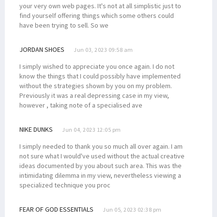
your very own web pages. It's not at all simplistic just to
find yourself offering things which some others could
have been trying to sell. So we
JORDAN SHOES
Jun 03, 2023 09:58 am
I simply wished to appreciate you once again. I do not
know the things that I could possibly have implemented
without the strategies shown by you on my problem.
Previously it was a real depressing case in my view,
however , taking note of a specialised ave
NIKE DUNKS
Jun 04, 2023 12:05 pm
I simply needed to thank you so much all over again. I am
not sure what I would've used without the actual creative
ideas documented by you about such area. This was the
intimidating dilemma in my view, nevertheless viewing a
specialized technique you proc
FEAR OF GOD ESSENTIALS
Jun 05, 2023 02:38 pm