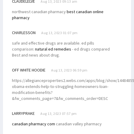
CLAUDELELVE
Aug 13, 2023 09:13 am
northwest canadian pharmacy
best canadian online
pharmacy
CHARLESSON
Aug 13, 2023 01:07 pm
safe and effective drugs are available. ed pills
comparison:
natural ed remedies
- ed drugs compared
Best and news about drug.
OFF WHITE HOODIE
Aug 13, 2023 06:59 pm
https://allegianceproperties2.webs.com/apps/blog/show/14484855
obama-extends-help-to-struggling-homeowners-loan-
modification-benefits?
&fw_comments_page=7&fw_comments_order=DESC
LARRYPRAKE
Aug 13, 2023 07:57 pm
canadian pharmacy com
canadian valley pharmacy