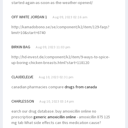
started-again-as-soon-as-the-weather-opened/
OFF WHITE JORDAN 1
Aug 09, 2023 02:16 am
http://kamadobono.se/se/component/k2/item/129-faqs?
limit=10&start=6740
BIRKIN BAG
Aug 09, 2023 11:03 pm
http://hd-invest.de/component/k2/item/9-ways-to-spice-
up-boring-chicken-breasts.html?start=118120
CLAUDELELVE
Aug 10, 2023 02:31 pm
canadian pharmacies compare
drugs from canada
CHARLESSON
Aug 10, 2023 03:14 pm
earch our drug database. buy amoxicillin online no
prescription
generic amoxicillin online
- amoxicillin 875 125
mg tab What side effects can this medication cause?