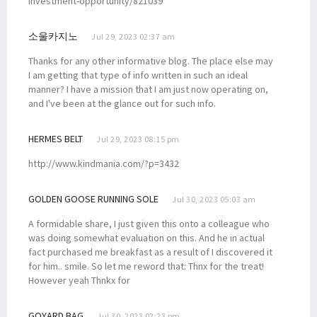
investment-opportunity/821039
소울카지노
Jul 29, 2023 02:37 am
Thanks for any other informative blog. The place else may
I am getting that type of info written in such an ideal
manner? I have a mission that I am just now operating on,
and I've been at the glance out for such info.
HERMES BELT
Jul 29, 2023 08:15 pm
http://www.kindmania.com/?p=3432
GOLDEN GOOSE RUNNING SOLE
Jul 30, 2023 05:03 am
A formidable share, I just given this onto a colleague who
was doing somewhat evaluation on this. And he in actual
fact purchased me breakfast as a result of I discovered it
for him.. smile. So let me reword that: Thnx for the treat!
However yeah Thnkx for
GOYARD BAG
Jul 30, 2023 02:23 pm