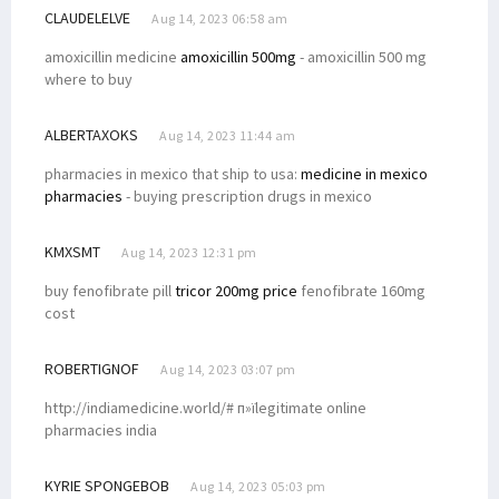
CLAUDELELVE
Aug 14, 2023 06:58 am
amoxicillin medicine
amoxicillin 500mg
- amoxicillin 500 mg
where to buy
ALBERTAXOKS
Aug 14, 2023 11:44 am
pharmacies in mexico that ship to usa:
medicine in mexico
pharmacies
- buying prescription drugs in mexico
KMXSMT
Aug 14, 2023 12:31 pm
buy fenofibrate pill
tricor 200mg price
fenofibrate 160mg
cost
ROBERTIGNOF
Aug 14, 2023 03:07 pm
http://indiamedicine.world/# п»їlegitimate online
pharmacies india
KYRIE SPONGEBOB
Aug 14, 2023 05:03 pm