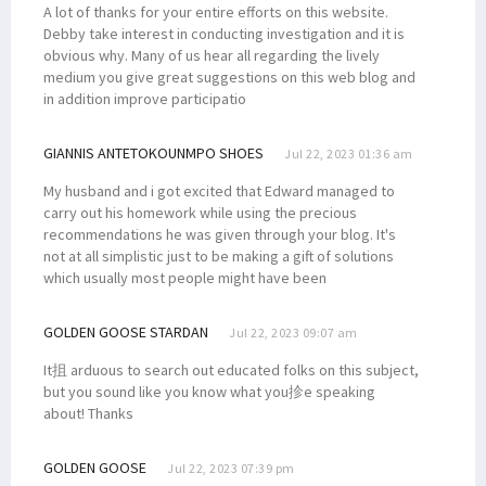
A lot of thanks for your entire efforts on this website.
Debby take interest in conducting investigation and it is
obvious why. Many of us hear all regarding the lively
medium you give great suggestions on this web blog and
in addition improve participatio
GIANNIS ANTETOKOUNMPO SHOES
Jul 22, 2023 01:36 am
My husband and i got excited that Edward managed to
carry out his homework while using the precious
recommendations he was given through your blog. It's
not at all simplistic just to be making a gift of solutions
which usually most people might have been
GOLDEN GOOSE STARDAN
Jul 22, 2023 09:07 am
It抯 arduous to search out educated folks on this subject,
but you sound like you know what you抮e speaking
about! Thanks
GOLDEN GOOSE
Jul 22, 2023 07:39 pm