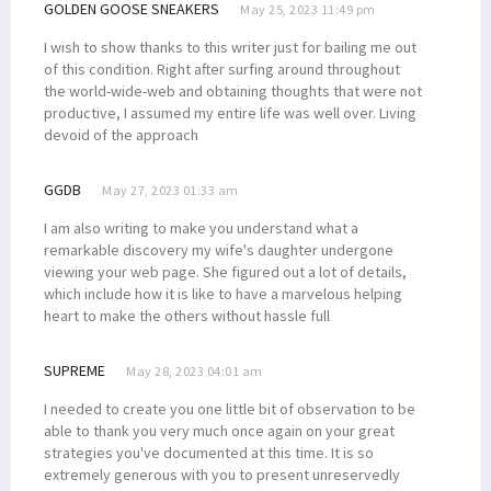
GOLDEN GOOSE SNEAKERS
May 25, 2023 11:49 pm
I wish to show thanks to this writer just for bailing me out
of this condition. Right after surfing around throughout
the world-wide-web and obtaining thoughts that were not
productive, I assumed my entire life was well over. Living
devoid of the approach
GGDB
May 27, 2023 01:33 am
I am also writing to make you understand what a
remarkable discovery my wife's daughter undergone
viewing your web page. She figured out a lot of details,
which include how it is like to have a marvelous helping
heart to make the others without hassle full
SUPREME
May 28, 2023 04:01 am
I needed to create you one little bit of observation to be
able to thank you very much once again on your great
strategies you've documented at this time. It is so
extremely generous with you to present unreservedly