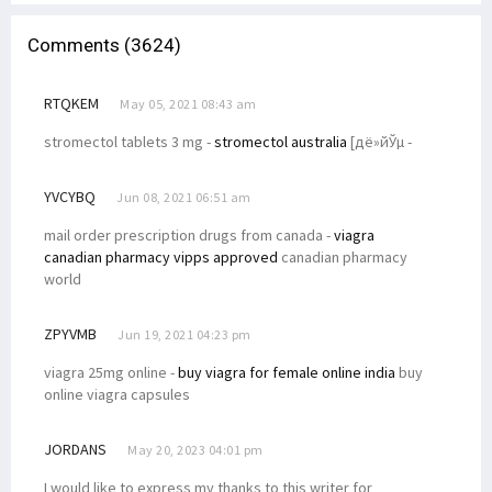
Comments (3624)
RTQKEM
May 05, 2021 08:43 am
stromectol tablets 3 mg -
stromectol australia
[дё»йЎµ -
YVCYBQ
Jun 08, 2021 06:51 am
mail order prescription drugs from canada -
viagra
canadian pharmacy vipps approved
canadian pharmacy
world
ZPYVMB
Jun 19, 2021 04:23 pm
viagra 25mg online -
buy viagra for female online india
buy
online viagra capsules
JORDANS
May 20, 2023 04:01 pm
I would like to express my thanks to this writer for