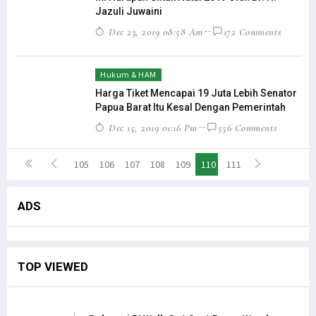
Jazuli Juwaini
Dec 23, 2019 08:58 Am
172 Comments
Hukum & HAM
Harga Tiket Mencapai 19 Juta Lebih Senator
Papua Barat Itu Kesal Dengan Pemerintah
Dec 15, 2019 01:16 Pm
556 Comments
105
106
107
108
109
110
111
ADS
TOP VIEWED