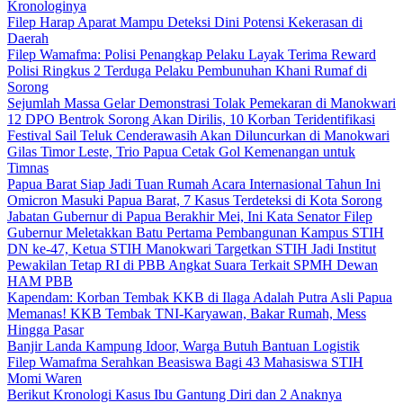
Kronologinya
Filep Harap Aparat Mampu Deteksi Dini Potensi Kekerasan di
Daerah
Filep Wamafma: Polisi Penangkap Pelaku Layak Terima Reward
Polisi Ringkus 2 Terduga Pelaku Pembunuhan Khani Rumaf di
Sorong
Sejumlah Massa Gelar Demonstrasi Tolak Pemekaran di Manokwari
12 DPO Bentrok Sorong Akan Dirilis, 10 Korban Teridentifikasi
Festival Sail Teluk Cenderawasih Akan Diluncurkan di Manokwari
Gilas Timor Leste, Trio Papua Cetak Gol Kemenangan untuk
Timnas
Papua Barat Siap Jadi Tuan Rumah Acara Internasional Tahun Ini
Omicron Masuki Papua Barat, 7 Kasus Terdeteksi di Kota Sorong
Jabatan Gubernur di Papua Berakhir Mei, Ini Kata Senator Filep
Gubernur Meletakkan Batu Pertama Pembangunan Kampus STIH
DN ke-47, Ketua STIH Manokwari Targetkan STIH Jadi Institut
Pewakilan Tetap RI di PBB Angkat Suara Terkait SPMH Dewan
HAM PBB
Kapendam: Korban Tembak KKB di Ilaga Adalah Putra Asli Papua
Memanas! KKB Tembak TNI-Karyawan, Bakar Rumah, Mess
Hingga Pasar
Banjir Landa Kampung Idoor, Warga Butuh Bantuan Logistik
Filep Wamafma Serahkan Beasiswa Bagi 43 Mahasiswa STIH
Momi Waren
Berikut Kronologi Kasus Ibu Gantung Diri dan 2 Anaknya