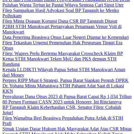
Puluhan Warga Terjun ke Pantai Wijaya Sentosa Cari Siput Uter
Filep Sampaikan Hasil Advokasi Soal BP Tangguh ke Menko
Polhukam
Filep Minta Dugaan Korupsi Dana CSR BP Tangguh Diusut
P2BH STIH Manokwari Pertanyakan Penamaan Venue Voli di
Manokwari
Data Penerima Beasiswa Otsus Luar Negeri Diantar ke Kemendari
Filep Tekankan Urgensi Pemenuhan Hak Perguruan Tinggi Era
Otsus
Filep: Wapres Perlu Bertemu Masyarakat Crosscheck Klaim BP
Ketua STIH Manokwari Teken MoU dan PKS dengan STH
Bandung
Kepala LLDIKTI Wilayah Papua Sebut STIH Manokwari Aman
dari Monev
Perpres RIPP Muat 6 Strategi, Papua Barat Siapkan Pergub DPRK
Dr. Yohana Minta Mahasiswa STIH Pahami Adat Saat di Lokasi
KKN
Penyaluran Dana Otsus 2023 di Papua Barat Capai Rp 1,034 Triliun
80 Persen Formasi CASN 2023 untuk Honorer, Ini Rinciannya
BP Tangguh Klaim Keberhasilan CSR, Senator Filep: Cobalah
Jujur!
Filep Wamafma Beri Beasiswa Perpuluhan Putra Arfak di STIH
Prafi
Simak Uraian Dasar Hukum Hak Masyarakat Adat Atas CSR Migas