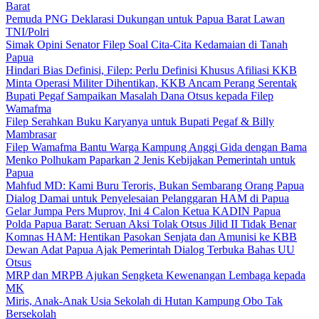
Barat
Pemuda PNG Deklarasi Dukungan untuk Papua Barat Lawan
TNI/Polri
Simak Opini Senator Filep Soal Cita-Cita Kedamaian di Tanah
Papua
Hindari Bias Definisi, Filep: Perlu Definisi Khusus Afiliasi KKB
Minta Operasi Militer Dihentikan, KKB Ancam Perang Serentak
Bupati Pegaf Sampaikan Masalah Dana Otsus kepada Filep
Wamafma
Filep Serahkan Buku Karyanya untuk Bupati Pegaf & Billy
Mambrasar
Filep Wamafma Bantu Warga Kampung Anggi Gida dengan Bama
Menko Polhukam Paparkan 2 Jenis Kebijakan Pemerintah untuk
Papua
Mahfud MD: Kami Buru Teroris, Bukan Sembarang Orang Papua
Dialog Damai untuk Penyelesaian Pelanggaran HAM di Papua
Gelar Jumpa Pers Muprov, Ini 4 Calon Ketua KADIN Papua
Polda Papua Barat: Seruan Aksi Tolak Otsus Jilid II Tidak Benar
Komnas HAM: Hentikan Pasokan Senjata dan Amunisi ke KBB
Dewan Adat Papua Ajak Pemerintah Dialog Terbuka Bahas UU
Otsus
MRP dan MRPB Ajukan Sengketa Kewenangan Lembaga kepada
MK
Miris, Anak-Anak Usia Sekolah di Hutan Kampung Obo Tak
Bersekolah