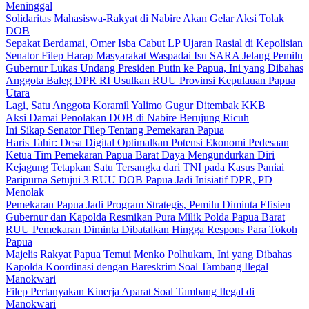
Meninggal
Solidaritas Mahasiswa-Rakyat di Nabire Akan Gelar Aksi Tolak
DOB
Sepakat Berdamai, Omer Isba Cabut LP Ujaran Rasial di Kepolisian
Senator Filep Harap Masyarakat Waspadai Isu SARA Jelang Pemilu
Gubernur Lukas Undang Presiden Putin ke Papua, Ini yang Dibahas
Anggota Baleg DPR RI Usulkan RUU Provinsi Kepulauan Papua
Utara
Lagi, Satu Anggota Koramil Yalimo Gugur Ditembak KKB
Aksi Damai Penolakan DOB di Nabire Berujung Ricuh
Ini Sikap Senator Filep Tentang Pemekaran Papua
Haris Tahir: Desa Digital Optimalkan Potensi Ekonomi Pedesaan
Ketua Tim Pemekaran Papua Barat Daya Mengundurkan Diri
Kejagung Tetapkan Satu Tersangka dari TNI pada Kasus Paniai
Paripurna Setujui 3 RUU DOB Papua Jadi Inisiatif DPR, PD
Menolak
Pemekaran Papua Jadi Program Strategis, Pemilu Diminta Efisien
Gubernur dan Kapolda Resmikan Pura Milik Polda Papua Barat
RUU Pemekaran Diminta Dibatalkan Hingga Respons Para Tokoh
Papua
Majelis Rakyat Papua Temui Menko Polhukam, Ini yang Dibahas
Kapolda Koordinasi dengan Bareskrim Soal Tambang Ilegal
Manokwari
Filep Pertanyakan Kinerja Aparat Soal Tambang Ilegal di
Manokwari