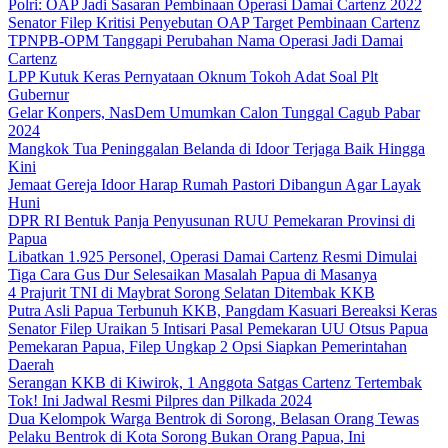
Polri: OAP Jadi Sasaran Pembinaan Operasi Damai Cartenz 2022
Senator Filep Kritisi Penyebutan OAP Target Pembinaan Cartenz
TPNPB-OPM Tanggapi Perubahan Nama Operasi Jadi Damai
Cartenz
LPP Kutuk Keras Pernyataan Oknum Tokoh Adat Soal Plt
Gubernur
Gelar Konpers, NasDem Umumkan Calon Tunggal Cagub Pabar
2024
Mangkok Tua Peninggalan Belanda di Idoor Terjaga Baik Hingga
Kini
Jemaat Gereja Idoor Harap Rumah Pastori Dibangun Agar Layak
Huni
DPR RI Bentuk Panja Penyusunan RUU Pemekaran Provinsi di
Papua
Libatkan 1.925 Personel, Operasi Damai Cartenz Resmi Dimulai
Tiga Cara Gus Dur Selesaikan Masalah Papua di Masanya
4 Prajurit TNI di Maybrat Sorong Selatan Ditembak KKB
Putra Asli Papua Terbunuh KKB, Pangdam Kasuari Bereaksi Keras
Senator Filep Uraikan 5 Intisari Pasal Pemekaran UU Otsus Papua
Pemekaran Papua, Filep Ungkap 2 Opsi Siapkan Pemerintahan
Daerah
Serangan KKB di Kiwirok, 1 Anggota Satgas Cartenz Tertembak
Tok! Ini Jadwal Resmi Pilpres dan Pilkada 2024
Dua Kelompok Warga Bentrok di Sorong, Belasan Orang Tewas
Pelaku Bentrok di Kota Sorong Bukan Orang Papua, Ini