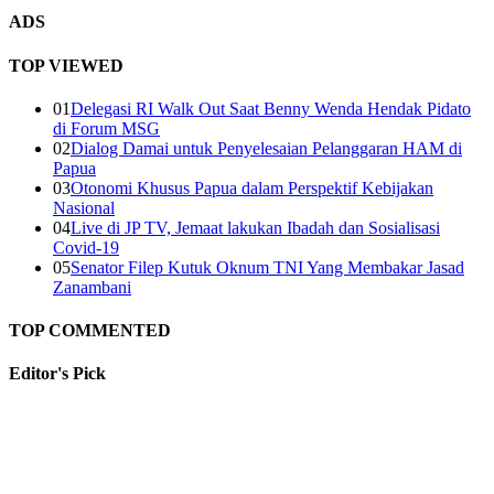
ADS
TOP VIEWED
01
Delegasi RI Walk Out Saat Benny Wenda Hendak Pidato
di Forum MSG
02
Dialog Damai untuk Penyelesaian Pelanggaran HAM di
Papua
03
Otonomi Khusus Papua dalam Perspektif Kebijakan
Nasional
04
Live di JP TV, Jemaat lakukan Ibadah dan Sosialisasi
Covid-19
05
Senator Filep Kutuk Oknum TNI Yang Membakar Jasad
Zanambani
TOP COMMENTED
Editor's
Pick