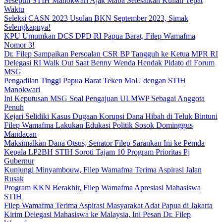
Sesepuh STIH Manokwari Ajak Maba Selesaikan Kuliah Tepat
Waktu
Seleksi CASN 2023 Usulan BKN September 2023, Simak
Selengkapnya!
KPU Umumkan DCS DPD RI Papua Barat, Filep Wamafma
Nomor 3!
Dr. Filep Sampaikan Persoalan CSR BP Tangguh ke Ketua MPR RI
Delegasi RI Walk Out Saat Benny Wenda Hendak Pidato di Forum
MSG
Pengadilan Tinggi Papua Barat Teken MoU dengan STIH
Manokwari
Ini Keputusan MSG Soal Pengajuan ULMWP Sebagai Anggota
Penuh
Kejari Selidiki Kasus Dugaan Korupsi Dana Hibah di Teluk Bintuni
Filep Wamafma Lakukan Edukasi Politik Sosok Dominggus
Mandacan
Maksimalkan Dana Otsus, Senator Filep Sarankan Ini ke Pemda
Kepala LP2BH STIH Soroti Tajam 10 Program Prioritas Pj
Gubernur
Kunjungi Minyambouw, Filep Wamafma Terima Aspirasi Jalan
Rusak
Program KKN Berakhir, Filep Wamafma Apresiasi Mahasiswa
STIH
Filep Wamafma Terima Aspirasi Masyarakat Adat Papua di Jakarta
Kirim Delegasi Mahasiswa ke Malaysia, Ini Pesan Dr. Filep