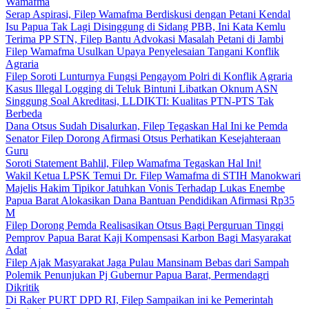
Wamafma
Serap Aspirasi, Filep Wamafma Berdiskusi dengan Petani Kendal
Isu Papua Tak Lagi Disinggung di Sidang PBB, Ini Kata Kemlu
Terima PP STN, Filep Bantu Advokasi Masalah Petani di Jambi
Filep Wamafma Usulkan Upaya Penyelesaian Tangani Konflik
Agraria
Filep Soroti Lunturnya Fungsi Pengayom Polri di Konflik Agraria
Kasus Illegal Logging di Teluk Bintuni Libatkan Oknum ASN
Singgung Soal Akreditasi, LLDIKTI: Kualitas PTN-PTS Tak
Berbeda
Dana Otsus Sudah Disalurkan, Filep Tegaskan Hal Ini ke Pemda
Senator Filep Dorong Afirmasi Otsus Perhatikan Kesejahteraan
Guru
Soroti Statement Bahlil, Filep Wamafma Tegaskan Hal Ini!
Wakil Ketua LPSK Temui Dr. Filep Wamafma di STIH Manokwari
Majelis Hakim Tipikor Jatuhkan Vonis Terhadap Lukas Enembe
Papua Barat Alokasikan Dana Bantuan Pendidikan Afirmasi Rp35
M
Filep Dorong Pemda Realisasikan Otsus Bagi Perguruan Tinggi
Pemprov Papua Barat Kaji Kompensasi Karbon Bagi Masyarakat
Adat
Filep Ajak Masyarakat Jaga Pulau Mansinam Bebas dari Sampah
Polemik Penunjukan Pj Gubernur Papua Barat, Permendagri
Dikritik
Di Raker PURT DPD RI, Filep Sampaikan ini ke Pemerintah