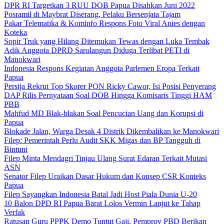
DPR RI Targetkan 3 RUU DOB Papua Disahkan Juni 2022
Posramil di Maybrat Diserang, Pelaku Bersenjata Tajam
Pakar Telematika & Kominfo Respons Foto Viral Anies dengan
Koteka
Sopir Truk yang Hilang Ditemukan Tewas dengan Luka Tembak
Adik Anggota DPRD Sarolangun Diduga Terlibat PETI di
Manokwari
Indonesia Respons Kegiatan Anggota Parlemen Eropa Terkait
Papua
Persija Rekrut Top Skorer PON Ricky Cawor, Isi Posisi Penyerang
DAP Rilis Pernyataan Soal DOB Hingga Komisaris Tinggi HAM
PBB
Mahfud MD Blak-blakan Soal Pencucian Uang dan Korupsi di
Papua
Blokade Jalan, Warga Desak 4 Distrik Dikembalikan ke Manokwari
Filep: Pemerintah Perlu Audit SKK Migas dan BP Tangguh di
Bintuni
Filep Minta Mendagri Tinjau Ulang Surat Edaran Terkait Mutasi
ASN
Senator Filep Uraikan Dasar Hukum dan Konsep CSR Konteks
Papua
Filep Sayangkan Indonesia Batal Jadi Host Piala Dunia U-20
10 Balon DPD RI Papua Barat Lolos Vermin Lanjut ke Tahap
Verfak
Ratusan Guru PPPK Demo Tuntut Gaji, Pemprov PBD Berikan