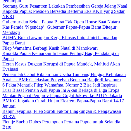
Pemimpin
Seorang Guru Pesantren Lakukan Pembersihan Gereja Jelang Natal
Kapolda Papua: Presiden Bersedia Bertemu Eks KKB yang Sadar
NKRI
Gubernur dan Sekda Papua Barat Tak Open House Saat Nataru
Kas Pemda ‘Ngendap’, Gubernur Papua-Papua Barat Ditegur
Mendagri
BUMN Buka Lowongan Kerja Khusus Putra-Putri Papua dan
Papua Barat
Filep Wamafma Berbagi Kasih Natal di Manokwari
Kapolda Papua Keluarkan Imbauan Penting Bagi Pendatang di
Papua
Heran Kasus Dugaan Korupsi di Papua Mandek, Mahfud Akan
Evaluasi
Pemerintah Cabut Ribuan Izin Usaha Tambang Hingga Kehutanan
Analisis BMKG Jelaskan Penyebab Bencana Banjir di Jayapura
6 Fakta Menarik Filep Wamafma, Nomor 2 Bisa Jadi Inspirasi
Luar Biasa! Pemain Asli Papua Ini Akan Berlaga di Liga Eropa
Mantan Pejabat Pemprov Papua Gugat Jokowi ke PTUN Jakarta
BMKG Ingatkan Curah Hujan Ekstrem Papua-Papua Barat 14-17
Januari
Banjir Jayapura, Filep Soroti Faktor Lingkungan & Pengawasan
RTRW
Fientje Suebu Dubes Perempuan Pertama Papua untuk Selandia
Baru