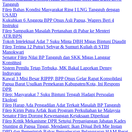
Tangguh
Filep Bahas Kondisi Masyarakat Ring I LNG Tangguh dengan
USAID
Kukuhkan 6 Anggota BPP Otsus Asli Papua, Wapres Beri 4
Instruksi
Filep Sampaikan Masalah Pertanahan di Pabar ke Menteri
ATR/BPN
Tokoh Intelektual Adat 7 Suku Minta DBH Migas Bintuni Diaudit
Filep Terima 12 Putra/i Sebyar & Sumuri Kuliah di STIH
Manokwari
Senator Filep Nilai BP Tangguh dan SKK Migas Langgar
Konstitusi
Sistem Pemilu Tetap Terbuka, MK Bakal Laporkan Denny
Indrayana
Kawal 3 Misi Besar RIPPP, BPP Otsus Gelar Rapat Konsolidasi
Papua Barat Usulkan Pemekaran Kabupaten/Kota, Ini Respons
DPR
Filep: Masyarakat 7 Suku Bintuni Tengah Hadapi Persoalan
Ekologi
Filep Harap Ada Pengadilan Adat Terkait Masalah BP Tangguh
Filep Kirim Putra Arfak Ikuti Program Perkuliahan ke Malaysia
Senator Filep Dorong Kewenangan Kejaksaan Diperkuat
Filep Kritik Mekanisme DPR Setujui Perpanjangan Jabatan Kades
Stunting di Papua Tinggi, Mendagri: Ikan Dijual Beli Mie Instan
DPD dan Pemerintah Bahas Penyelesaian Pelanggaran HAM Berat