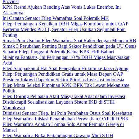
Provinsi
KPK Resmi Ajukan Banding Atas Vonis Lukas Enembe, Ini
Alasannya
Ini Catatan Senator Filep Wamafma Soal Polemik MK
Filep: Perjuangan Kenaikan DBH Migas Kontribusi untuk OAP
Bertemu Mendes PDTT, Senator Filep Usulkan Sejumlah Poin
Penting
Simak Poin Usulan Filep Wamafma Saat Raker dengan Menpan RB
Simak 3 Perubahan Penting Bagi Sektor Pendidikan pada UU Otsus
Senator Filep Tanggapi Polemik Ketua KPK Firli Bahuri
Nilainya Fantastis, Ini Perjuangan 10 % DBH Migas Masyarakat
Adat
Filep Sampaikan 4 Hal Soal Penegakan Hukum ke Jaksa Agung
Filep: Perjuangan Pendidikan Gratis untuk Masa Depan OAP
Presiden Jokowi Paparkan Sektor Prioritas Investasi Indonesia
Filep Minta Seleksi Pimpinan KPK-BPK Tak Lewat Mekanisme
Politik
Filep Dorong Pelibatan Aktif Masyarakat Adat dalam Investasi
Disdukcapil Sosialisasikan Layanan Sistem IKD di STIH
Manokwari
Diinisiasi Senator Filep, Ini Poin Perubahan Otsus Soal Kesehatan
Filep Wamafma Inisiasi Penambahan Perwakilan OAP di DPRK
Filep Wamafma Adakan Lomba Solo Antar Pemuda Gereja di
Mansel
Filep Wamafma Buka Pertandingan Gawang Mini STIH