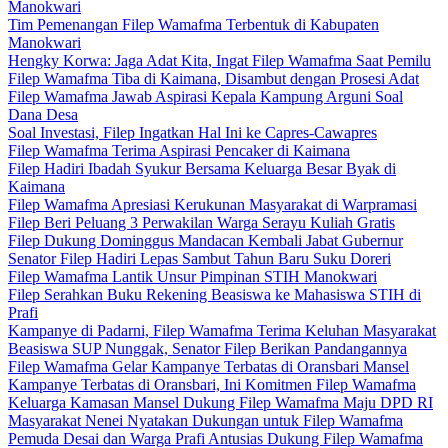
Manokwari
Tim Pemenangan Filep Wamafma Terbentuk di Kabupaten
Manokwari
Hengky Korwa: Jaga Adat Kita, Ingat Filep Wamafma Saat Pemilu
Filep Wamafma Tiba di Kaimana, Disambut dengan Prosesi Adat
Filep Wamafma Jawab Aspirasi Kepala Kampung Arguni Soal
Dana Desa
Soal Investasi, Filep Ingatkan Hal Ini ke Capres-Cawapres
Filep Wamafma Terima Aspirasi Pencaker di Kaimana
Filep Hadiri Ibadah Syukur Bersama Keluarga Besar Byak di
Kaimana
Filep Wamafma Apresiasi Kerukunan Masyarakat di Warpramasi
Filep Beri Peluang 3 Perwakilan Warga Serayu Kuliah Gratis
Filep Dukung Dominggus Mandacan Kembali Jabat Gubernur
Senator Filep Hadiri Lepas Sambut Tahun Baru Suku Doreri
Filep Wamafma Lantik Unsur Pimpinan STIH Manokwari
Filep Serahkan Buku Rekening Beasiswa ke Mahasiswa STIH di
Prafi
Kampanye di Padarni, Filep Wamafma Terima Keluhan Masyarakat
Beasiswa SUP Nunggak, Senator Filep Berikan Pandangannya
Filep Wamafma Gelar Kampanye Terbatas di Oransbari Mansel
Kampanye Terbatas di Oransbari, Ini Komitmen Filep Wamafma
Keluarga Kamasan Mansel Dukung Filep Wamafma Maju DPD RI
Masyarakat Nenei Nyatakan Dukungan untuk Filep Wamafma
Pemuda Desai dan Warga Prafi Antusias Dukung Filep Wamafma