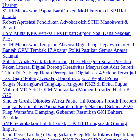
Utarom
STIH Manokwari Papua Barat Teken MoU bersama LSP HKI
Jakarta
Robert Apresiasi Pendidikan Advokat oleh STIH Manokwari &
Peradi
LSM Minta KPK Periksa Eks Bupati Supiori Soal Dana Sekolah
Pilot
STIH Manokwari Terapkan Absensi Digital bagi Pegawai dan Staf
Bantah OPM Tembak 17 Aparat, Polisi Pastikan Semua Aparat
Selamat
Prihatin Anak-Anak Jadi Korban, Theo Hesegem Surati Presiden
Pekan Literasi Digital Dorong Kreativitas Masyarakat Adat Saireri
Tutup DLA, Filep Harap Percepatan Digitalisasi 4 Sektor Terwujud
Tak Ragu ‘Potong Kepala’, Kapolri Copot 7 Pejabat Polisi
Satgas Nemangkawi Tangkap 1 Anggota KKB di Dekai Papua
Mahfud MD Sebut OPM Manfaatkan Momen Presiden Hadiri KTT
G20
Smelter Gresik Diprotes Warga Papua, Ini Respons Presdir Freeport
Tingkat Kriminalitas Papua Barat Tertinggi Nasional Selama 2020
Filep Wamafma Dampingi Gubernur Resmikan GKI Bahtera
Pasirido
SMP Serambakon Luluh Lantak, 1 KKB Diringkus di Gunung
Impura
Jalan Pegaf Tak Juga Dianggarkan, Filep Minta Jokowi Tepati Janji