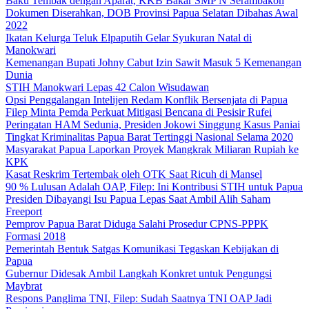
Baku Tembak dengan Aparat, KKB Bakar SMP N Serambakon
Dokumen Diserahkan, DOB Provinsi Papua Selatan Dibahas Awal
2022
Ikatan Kelurga Teluk Elpaputih Gelar Syukuran Natal di
Manokwari
Kemenangan Bupati Johny Cabut Izin Sawit Masuk 5 Kemenangan
Dunia
STIH Manokwari Lepas 42 Calon Wisudawan
Opsi Penggalangan Intelijen Redam Konflik Bersenjata di Papua
Filep Minta Pemda Perkuat Mitigasi Bencana di Pesisir Rufei
Peringatan HAM Sedunia, Presiden Jokowi Singgung Kasus Paniai
Tingkat Kriminalitas Papua Barat Tertinggi Nasional Selama 2020
Masyarakat Papua Laporkan Proyek Mangkrak Miliaran Rupiah ke
KPK
Kasat Reskrim Tertembak oleh OTK Saat Ricuh di Mansel
90 % Lulusan Adalah OAP, Filep: Ini Kontribusi STIH untuk Papua
Presiden Dibayangi Isu Papua Lepas Saat Ambil Alih Saham
Freeport
Pemprov Papua Barat Diduga Salahi Prosedur CPNS-PPPK
Formasi 2018
Pemerintah Bentuk Satgas Komunikasi Tegaskan Kebijakan di
Papua
Gubernur Didesak Ambil Langkah Konkret untuk Pengungsi
Maybrat
Respons Panglima TNI, Filep: Sudah Saatnya TNI OAP Jadi