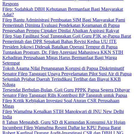
Respons
Filep: Sudahkah DBH Kehutanan Bermanfaat Bagi Masyarakat
Adat?
Filep Bantu Administrasi Pembuatan SIM Bagi Masyarakat Pami
Pemerintah Diminta Evaluasi Pendekatan Keamanan di Papua
Pengesahan Perppu Ciptaker Dinilai Abaikan Aspirasi Rakyat
Filep Siap Fasilitasi Soal Tunggakan Gaji Guru P3K se-Papua Barat
Pemerintah dan DPR Sepakati Bahas Revisi Kedua UU ITE
Presiden Jokowi Didesak Batalkan Operasi Tempur di Papua
Tuntaskan Program, Dr. Filep Apresiasi Mahasiswa KKN STIH
Kehadiran Perusahaan Migas Harus Bermanfaat Bagi Warga
Setempat
Tokoh Agama Nilai Penanganan Korupsi di Papua Diskriminatif
Senator Filep Tanggapi Upaya Penyelamatan Pilot Susi Air di Papua
Sejumlah Pejabat Daerah Terindikasi Terlibat dan Biayai KKB
Nduga
Tersendat Berbulan-Bulan, Gaji Guru PPPK Papua Segera Dibayar
Senator Filep Tanggapi Rilis Kontribusi BP Tangguh untuk Papua
Filep Kritik Kebijakan Investasi Soal Aturan CSR Perusahaan
Migas
Filep Wamafma Kenalkan STIH Manokwari di JNU New Delhi
India
8 Tahun Mengabdi, Guru SD di Kamundan Konsumsi Air Hujan
Incumbent Filep Wamafma Resmi Daftar ke KPU Papua Barat
Robert Kardinal Dorong Audit-Investigasi CSR dan DBH LNG