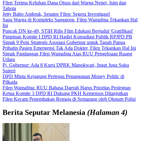
Filep Terima Keluhan Dana Otsus dari Warga Nenei, Isim dan
Tahota
Jetty Babo Ambruk, Senator Filep: Segera Investigasi!
Sapa Warga di Kompleks Sanggeng, Filep Wamafma Tekankan Hal
Ini
Puncak DN ke-49, STIH Rilis Film Edukasi Berjudul 'Gratifikasi'
Pimpinan Komite I DPD RI Hadiri Konsultasi Publik RPJPD PB
Simak 9 Poin Strategis Asosiasi Gubernur untuk Tanah Papua
Prihatin Pasien Emergensi Tak Ada Dokter, Filep Tekankan Hal Ini
Simak Pandangan Filep Wamafma Atas RUU Pengeloaan Ruang
Udara
Pj. Gubernur: Ada 8 Kursi DPRK Manokwari, Ingat Juga Suku
Saireri
DPD Minta Kejagung Pertegas Penanganan Money Politic di
Pilkada
Filep Wamafma: RUU Bahasa Daerah Harus Prioritas Prolegnas
Ketua Komite 3 DPD RI Dukung PKH Kemensos Dilanjutkan
Filep Kecam Penembakan Remaja di Semarang oleh Oknum Polisi
Berita
Seputar Melanesia
(Halaman 4)