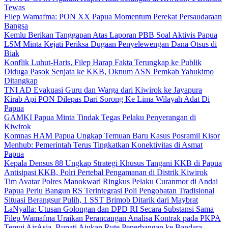
Tewas
Filep Wamafma: PON XX Papua Momentum Perekat Persaudaraan
Bangsa
Kemlu Berikan Tanggapan Atas Laporan PBB Soal Aktivis Papua
LSM Minta Kejati Periksa Dugaan Penyelewengan Dana Otsus di
Biak
Konflik Luhut-Haris, Filep Harap Fakta Terungkap ke Publik
Diduga Pasok Senjata ke KKB, Oknum ASN Pemkab Yahukimo
Ditangkap
TNI AD Evakuasi Guru dan Warga dari Kiwirok ke Jayapura
Kirab Api PON Dilepas Dari Sorong Ke Lima Wilayah Adat Di
Papua
GAMKI Papua Minta Tindak Tegas Pelaku Penyerangan di
Kiwirok
Komnas HAM Papua Ungkap Temuan Baru Kasus Posramil Kisor
Menhub: Pemerintah Terus Tingkatkan Konektivitas di Asmat
Papua
Kepala Densus 88 Ungkap Strategi Khusus Tangani KKB di Papua
Antisipasi KKB, Polri Pertebal Pengamanan di Distrik Kiwirok
Tim Avatar Polres Manokwari Ringkus Pelaku Curanmor di Andai
Papua Perlu Bangun RS Terintegrasi Poli Pengobatan Tradisional
Situasi Berangsur Pulih, 1 SST Brimob Ditarik dari Maybrat
LaNyalla: Utusan Golongan dan DPD RI Secara Substansi Sama
Filep Wamafma Uraikan Perancangan Analisa Kontrak pada PKPA
Temui AirAsia, Bupati Ajukan Rute Penerbangan ke Bandara