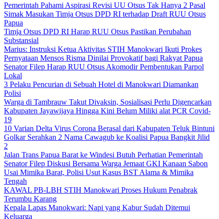
Pemerintah Pahami Aspirasi Revisi UU Otsus Tak Hanya 2 Pasal
Simak Masukan Timja Otsus DPD RI terhadap Draft RUU Otsus
Papua
Timja Otsus DPD RI Harap RUU Otsus Pastikan Perubahan
Substansial
Marius: Instruksi Ketua Aktivitas STIH Manokwari Ikuti Prokes
Pernyataan Mensos Risma Dinilai Provokatif bagi Rakyat Papua
Senator Filep Harap RUU Otsus Akomodir Pembentukan Parpol
Lokal
3 Pelaku Pencurian di Sebuah Hotel di Manokwari Diamankan
Polisi
Warga di Tambrauw Takut Divaksin, Sosialisasi Perlu Digencarkan
Kabupaten Jayawijaya Hingga Kini Belum Miliki alat PCR Covid-
19
10 Varian Delta Virus Corona Berasal dari Kabupaten Teluk Bintuni
Golkar Serahkan 2 Nama Cawagub ke Koalisi Papua Bangkit Jilid
2
Jalan Trans Papua Barat ke Windesi Butuh Perhatian Pemerintah
Senator Filep Diskusi Bersama Warga Jemaat GKI Kanaan Sabon
Usai Mimika Barat, Polisi Usut Kasus BST Alama & Mimika
Tengah
KAWAL PB-LBH STIH Manokwari Proses Hukum Penabrak
Terumbu Karang
Kepala Lapas Manokwari: Napi yang Kabur Sudah Ditemui
Keluarga