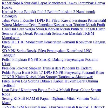
Kabar Napi Kabur dari Lapas Manokwari Tewas Tertembak Hanya
Hoaks
Koalisi Papua Bangkit Jilid 2 Belum Putuskan 2 Nama untuk
Cawagub
Jabat Waka I Komite I DPD RI, Filep: Kawal Peraturan Pemerintah!
Warga Mokwam Cegat Pangdam Kasuari saat Touring Merah Putih
Unik! Ini Cara Warga Syou Kibarkan Merah Putih di Tengah Hutan
Senator Filep Desak Pemerintah Selesaikan Masalah TKBM
Manokwari
Filep: HUT RI Momentum Pemerintah Perbarui Komitmen Bangun
Papua
SD YPK Serito Rusak, Filep Pertanyakan Kontribusi LNG
Tangguh
Polisi: Pimpinan KNPB Silas Ki Dalang Penyerangan Posramil
Kisor
Presiden Jokowi: Siapkan Transisi dari Pandemi ke Endemi
Polda Papua Barat Rilis 17 DPO KNPB Penyerang Posramil Kisor
TPNPB Klaim Kuasai Jalan Sorong-Tambrauw-Manokwari
Filep: Kayu Log Sorong Dibawa Kabur, Hukum Berat Oknum
Terlibat!
Luar Biasa! Kontingen Papua Raih 4 Medali Emas Cabor Sepatu
Roda
Serang RI Soal HAM di Papua, Diplomat Minta Vanuatu ‘Buka
Mata’
TPNPB-OPM Ngalum Kupel Akui Serangan di Kiwirok, 1 Brimob