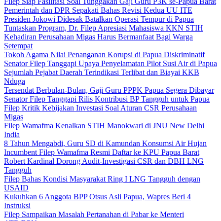
Filep Siap Fasilitasi Soal Tunggakan Gaji Guru P3K se-Papua Barat
Pemerintah dan DPR Sepakati Bahas Revisi Kedua UU ITE
Presiden Jokowi Didesak Batalkan Operasi Tempur di Papua
Tuntaskan Program, Dr. Filep Apresiasi Mahasiswa KKN STIH
Kehadiran Perusahaan Migas Harus Bermanfaat Bagi Warga
Setempat
Tokoh Agama Nilai Penanganan Korupsi di Papua Diskriminatif
Senator Filep Tanggapi Upaya Penyelamatan Pilot Susi Air di Papua
Sejumlah Pejabat Daerah Terindikasi Terlibat dan Biayai KKB
Nduga
Tersendat Berbulan-Bulan, Gaji Guru PPPK Papua Segera Dibayar
Senator Filep Tanggapi Rilis Kontribusi BP Tangguh untuk Papua
Filep Kritik Kebijakan Investasi Soal Aturan CSR Perusahaan
Migas
Filep Wamafma Kenalkan STIH Manokwari di JNU New Delhi
India
8 Tahun Mengabdi, Guru SD di Kamundan Konsumsi Air Hujan
Incumbent Filep Wamafma Resmi Daftar ke KPU Papua Barat
Robert Kardinal Dorong Audit-Investigasi CSR dan DBH LNG
Tangguh
Filep Bahas Kondisi Masyarakat Ring I LNG Tangguh dengan
USAID
Kukuhkan 6 Anggota BPP Otsus Asli Papua, Wapres Beri 4
Instruksi
Filep Sampaikan Masalah Pertanahan di Pabar ke Menteri