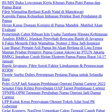
BUMN Buka Lowongan Kerja Khusus Putra-Putri Papua dan
Papua Barat
Filep Wamafma Berbagi Kasih Natal di Manokwari
Kapolda Papua Keluarkan Imbauan Penting Bagi Pendatang di
Papua
Heran Kasus Dugaan Korupsi di Papua Mandek, Mahfud Akan
Evaluasi
Pemerintah Cabut Ribuan Izin Usaha Tambang Hingga Kehutanan
Analisis BMKG Jelaskan Penyebab Bencana Banjir di Jayapura
6 Fakta Menarik Filep Wamafma, Nomor 2 Bisa Jadi Inspirasi
Luar Biasa! Pemain Asli Papua Ini Akan Berlaga di Liga Eropa
Mantan Pejabat Pemprov Papua Gugat Jokowi ke PTUN Jakarta
BMKG Ingatkan Curah Hujan Ekstrem Papua-Papua Barat 14-17
Januari
Banjir Jayapura, Filep Soroti Faktor Lingkungan & Pengawasan
RTRW
Fientje Suebu Dubes Perempuan Pertama Papua untuk Selandia
Baru
Polri: OAP Jadi Sasaran Pembinaan Operasi Damai Cartenz 2022
Senator Filep Kritisi Penyebutan OAP Target Pembinaan Cartenz
TPNPB-OPM Tanggapi Perubahan Nama Operasi Jadi Damai
Cartenz
LPP Kutuk Keras Pernyataan Oknum Tokoh Adat Soal Plt
Gubernur
Gelar Konpers, NasDem Umumkan Calon Tunggal Cagub Pabar