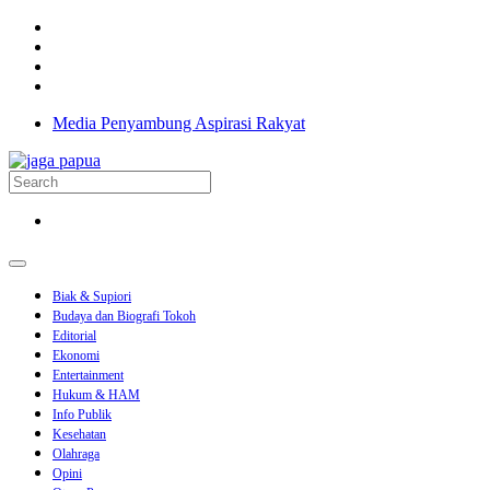
Media Penyambung Aspirasi Rakyat
Biak & Supiori
Budaya dan Biografi Tokoh
Editorial
Ekonomi
Entertainment
Hukum & HAM
Info Publik
Kesehatan
Olahraga
Opini