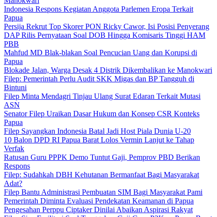
Manokwari
Indonesia Respons Kegiatan Anggota Parlemen Eropa Terkait
Papua
Persija Rekrut Top Skorer PON Ricky Cawor, Isi Posisi Penyerang
DAP Rilis Pernyataan Soal DOB Hingga Komisaris Tinggi HAM
PBB
Mahfud MD Blak-blakan Soal Pencucian Uang dan Korupsi di
Papua
Blokade Jalan, Warga Desak 4 Distrik Dikembalikan ke Manokwari
Filep: Pemerintah Perlu Audit SKK Migas dan BP Tangguh di
Bintuni
Filep Minta Mendagri Tinjau Ulang Surat Edaran Terkait Mutasi
ASN
Senator Filep Uraikan Dasar Hukum dan Konsep CSR Konteks
Papua
Filep Sayangkan Indonesia Batal Jadi Host Piala Dunia U-20
10 Balon DPD RI Papua Barat Lolos Vermin Lanjut ke Tahap
Verfak
Ratusan Guru PPPK Demo Tuntut Gaji, Pemprov PBD Berikan
Respons
Filep: Sudahkah DBH Kehutanan Bermanfaat Bagi Masyarakat
Adat?
Filep Bantu Administrasi Pembuatan SIM Bagi Masyarakat Pami
Pemerintah Diminta Evaluasi Pendekatan Keamanan di Papua
Pengesahan Perppu Ciptaker Dinilai Abaikan Aspirasi Rakyat