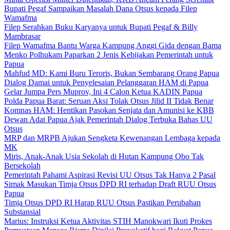
Bupati Pegaf Sampaikan Masalah Dana Otsus kepada Filep
Wamafma
Filep Serahkan Buku Karyanya untuk Bupati Pegaf & Billy
Mambrasar
Filep Wamafma Bantu Warga Kampung Anggi Gida dengan Bama
Menko Polhukam Paparkan 2 Jenis Kebijakan Pemerintah untuk
Papua
Mahfud MD: Kami Buru Teroris, Bukan Sembarang Orang Papua
Dialog Damai untuk Penyelesaian Pelanggaran HAM di Papua
Gelar Jumpa Pers Muprov, Ini 4 Calon Ketua KADIN Papua
Polda Papua Barat: Seruan Aksi Tolak Otsus Jilid II Tidak Benar
Komnas HAM: Hentikan Pasokan Senjata dan Amunisi ke KBB
Dewan Adat Papua Ajak Pemerintah Dialog Terbuka Bahas UU
Otsus
MRP dan MRPB Ajukan Sengketa Kewenangan Lembaga kepada
MK
Miris, Anak-Anak Usia Sekolah di Hutan Kampung Obo Tak
Bersekolah
Pemerintah Pahami Aspirasi Revisi UU Otsus Tak Hanya 2 Pasal
Simak Masukan Timja Otsus DPD RI terhadap Draft RUU Otsus
Papua
Timja Otsus DPD RI Harap RUU Otsus Pastikan Perubahan
Substansial
Marius: Instruksi Ketua Aktivitas STIH Manokwari Ikuti Prokes