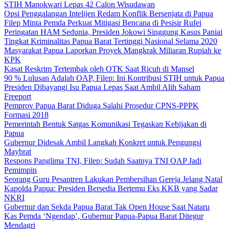
STIH Manokwari Lepas 42 Calon Wisudawan
Opsi Penggalangan Intelijen Redam Konflik Bersenjata di Papua
Filep Minta Pemda Perkuat Mitigasi Bencana di Pesisir Rufei
Peringatan HAM Sedunia, Presiden Jokowi Singgung Kasus Paniai
Tingkat Kriminalitas Papua Barat Tertinggi Nasional Selama 2020
Masyarakat Papua Laporkan Proyek Mangkrak Miliaran Rupiah ke
KPK
Kasat Reskrim Tertembak oleh OTK Saat Ricuh di Mansel
90 % Lulusan Adalah OAP, Filep: Ini Kontribusi STIH untuk Papua
Presiden Dibayangi Isu Papua Lepas Saat Ambil Alih Saham
Freeport
Pemprov Papua Barat Diduga Salahi Prosedur CPNS-PPPK
Formasi 2018
Pemerintah Bentuk Satgas Komunikasi Tegaskan Kebijakan di
Papua
Gubernur Didesak Ambil Langkah Konkret untuk Pengungsi
Maybrat
Respons Panglima TNI, Filep: Sudah Saatnya TNI OAP Jadi
Pemimpin
Seorang Guru Pesantren Lakukan Pembersihan Gereja Jelang Natal
Kapolda Papua: Presiden Bersedia Bertemu Eks KKB yang Sadar
NKRI
Gubernur dan Sekda Papua Barat Tak Open House Saat Nataru
Kas Pemda ‘Ngendap’, Gubernur Papua-Papua Barat Ditegur
Mendagri