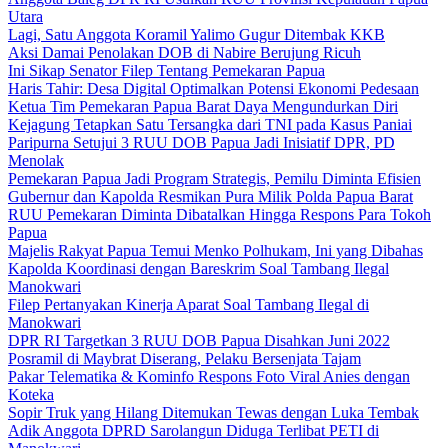
Utara
Lagi, Satu Anggota Koramil Yalimo Gugur Ditembak KKB
Aksi Damai Penolakan DOB di Nabire Berujung Ricuh
Ini Sikap Senator Filep Tentang Pemekaran Papua
Haris Tahir: Desa Digital Optimalkan Potensi Ekonomi Pedesaan
Ketua Tim Pemekaran Papua Barat Daya Mengundurkan Diri
Kejagung Tetapkan Satu Tersangka dari TNI pada Kasus Paniai
Paripurna Setujui 3 RUU DOB Papua Jadi Inisiatif DPR, PD
Menolak
Pemekaran Papua Jadi Program Strategis, Pemilu Diminta Efisien
Gubernur dan Kapolda Resmikan Pura Milik Polda Papua Barat
RUU Pemekaran Diminta Dibatalkan Hingga Respons Para Tokoh
Papua
Majelis Rakyat Papua Temui Menko Polhukam, Ini yang Dibahas
Kapolda Koordinasi dengan Bareskrim Soal Tambang Ilegal
Manokwari
Filep Pertanyakan Kinerja Aparat Soal Tambang Ilegal di
Manokwari
DPR RI Targetkan 3 RUU DOB Papua Disahkan Juni 2022
Posramil di Maybrat Diserang, Pelaku Bersenjata Tajam
Pakar Telematika & Kominfo Respons Foto Viral Anies dengan
Koteka
Sopir Truk yang Hilang Ditemukan Tewas dengan Luka Tembak
Adik Anggota DPRD Sarolangun Diduga Terlibat PETI di