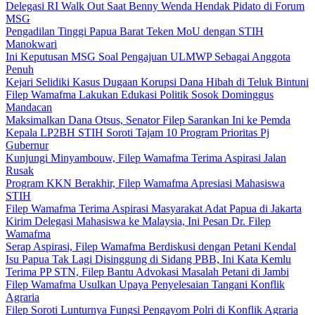
Delegasi RI Walk Out Saat Benny Wenda Hendak Pidato di Forum
MSG
Pengadilan Tinggi Papua Barat Teken MoU dengan STIH
Manokwari
Ini Keputusan MSG Soal Pengajuan ULMWP Sebagai Anggota
Penuh
Kejari Selidiki Kasus Dugaan Korupsi Dana Hibah di Teluk Bintuni
Filep Wamafma Lakukan Edukasi Politik Sosok Dominggus
Mandacan
Maksimalkan Dana Otsus, Senator Filep Sarankan Ini ke Pemda
Kepala LP2BH STIH Soroti Tajam 10 Program Prioritas Pj
Gubernur
Kunjungi Minyambouw, Filep Wamafma Terima Aspirasi Jalan
Rusak
Program KKN Berakhir, Filep Wamafma Apresiasi Mahasiswa
STIH
Filep Wamafma Terima Aspirasi Masyarakat Adat Papua di Jakarta
Kirim Delegasi Mahasiswa ke Malaysia, Ini Pesan Dr. Filep
Wamafma
Serap Aspirasi, Filep Wamafma Berdiskusi dengan Petani Kendal
Isu Papua Tak Lagi Disinggung di Sidang PBB, Ini Kata Kemlu
Terima PP STN, Filep Bantu Advokasi Masalah Petani di Jambi
Filep Wamafma Usulkan Upaya Penyelesaian Tangani Konflik
Agraria
Filep Soroti Lunturnya Fungsi Pengayom Polri di Konflik Agraria