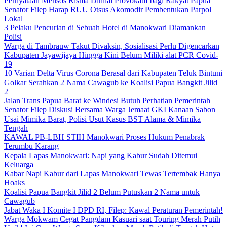
Pernyataan Mensos Risma Dinilai Provokatif bagi Rakyat Papua
Senator Filep Harap RUU Otsus Akomodir Pembentukan Parpol
Lokal
3 Pelaku Pencurian di Sebuah Hotel di Manokwari Diamankan
Polisi
Warga di Tambrauw Takut Divaksin, Sosialisasi Perlu Digencarkan
Kabupaten Jayawijaya Hingga Kini Belum Miliki alat PCR Covid-
19
10 Varian Delta Virus Corona Berasal dari Kabupaten Teluk Bintuni
Golkar Serahkan 2 Nama Cawagub ke Koalisi Papua Bangkit Jilid
2
Jalan Trans Papua Barat ke Windesi Butuh Perhatian Pemerintah
Senator Filep Diskusi Bersama Warga Jemaat GKI Kanaan Sabon
Usai Mimika Barat, Polisi Usut Kasus BST Alama & Mimika
Tengah
KAWAL PB-LBH STIH Manokwari Proses Hukum Penabrak
Terumbu Karang
Kepala Lapas Manokwari: Napi yang Kabur Sudah Ditemui
Keluarga
Kabar Napi Kabur dari Lapas Manokwari Tewas Tertembak Hanya
Hoaks
Koalisi Papua Bangkit Jilid 2 Belum Putuskan 2 Nama untuk
Cawagub
Jabat Waka I Komite I DPD RI, Filep: Kawal Peraturan Pemerintah!
Warga Mokwam Cegat Pangdam Kasuari saat Touring Merah Putih