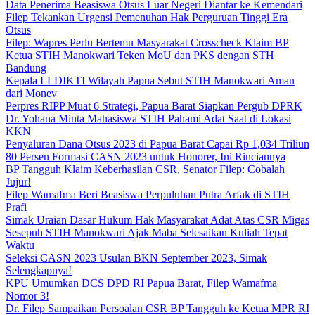
Data Penerima Beasiswa Otsus Luar Negeri Diantar ke Kemendari
Filep Tekankan Urgensi Pemenuhan Hak Perguruan Tinggi Era
Otsus
Filep: Wapres Perlu Bertemu Masyarakat Crosscheck Klaim BP
Ketua STIH Manokwari Teken MoU dan PKS dengan STH
Bandung
Kepala LLDIKTI Wilayah Papua Sebut STIH Manokwari Aman
dari Monev
Perpres RIPP Muat 6 Strategi, Papua Barat Siapkan Pergub DPRK
Dr. Yohana Minta Mahasiswa STIH Pahami Adat Saat di Lokasi
KKN
Penyaluran Dana Otsus 2023 di Papua Barat Capai Rp 1,034 Triliun
80 Persen Formasi CASN 2023 untuk Honorer, Ini Rinciannya
BP Tangguh Klaim Keberhasilan CSR, Senator Filep: Cobalah
Jujur!
Filep Wamafma Beri Beasiswa Perpuluhan Putra Arfak di STIH
Prafi
Simak Uraian Dasar Hukum Hak Masyarakat Adat Atas CSR Migas
Sesepuh STIH Manokwari Ajak Maba Selesaikan Kuliah Tepat
Waktu
Seleksi CASN 2023 Usulan BKN September 2023, Simak
Selengkapnya!
KPU Umumkan DCS DPD RI Papua Barat, Filep Wamafma
Nomor 3!
Dr. Filep Sampaikan Persoalan CSR BP Tangguh ke Ketua MPR RI