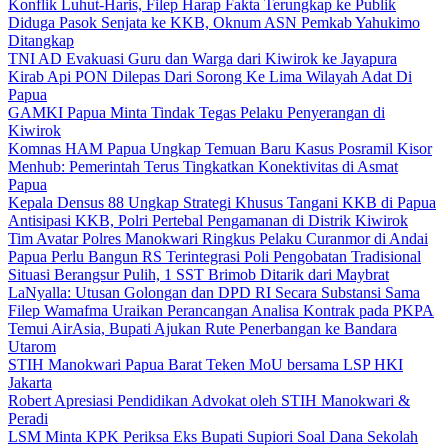
Konflik Luhut-Haris, Filep Harap Fakta Terungkap ke Publik
Diduga Pasok Senjata ke KKB, Oknum ASN Pemkab Yahukimo
Ditangkap
TNI AD Evakuasi Guru dan Warga dari Kiwirok ke Jayapura
Kirab Api PON Dilepas Dari Sorong Ke Lima Wilayah Adat Di
Papua
GAMKI Papua Minta Tindak Tegas Pelaku Penyerangan di
Kiwirok
Komnas HAM Papua Ungkap Temuan Baru Kasus Posramil Kisor
Menhub: Pemerintah Terus Tingkatkan Konektivitas di Asmat
Papua
Kepala Densus 88 Ungkap Strategi Khusus Tangani KKB di Papua
Antisipasi KKB, Polri Pertebal Pengamanan di Distrik Kiwirok
Tim Avatar Polres Manokwari Ringkus Pelaku Curanmor di Andai
Papua Perlu Bangun RS Terintegrasi Poli Pengobatan Tradisional
Situasi Berangsur Pulih, 1 SST Brimob Ditarik dari Maybrat
LaNyalla: Utusan Golongan dan DPD RI Secara Substansi Sama
Filep Wamafma Uraikan Perancangan Analisa Kontrak pada PKPA
Temui AirAsia, Bupati Ajukan Rute Penerbangan ke Bandara
Utarom
STIH Manokwari Papua Barat Teken MoU bersama LSP HKI
Jakarta
Robert Apresiasi Pendidikan Advokat oleh STIH Manokwari &
Peradi
LSM Minta KPK Periksa Eks Bupati Supiori Soal Dana Sekolah