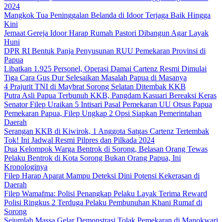
2024
Mangkok Tua Peninggalan Belanda di Idoor Terjaga Baik Hingga
Kini
Jemaat Gereja Idoor Harap Rumah Pastori Dibangun Agar Layak
Huni
DPR RI Bentuk Panja Penyusunan RUU Pemekaran Provinsi di
Papua
Libatkan 1.925 Personel, Operasi Damai Cartenz Resmi Dimulai
Tiga Cara Gus Dur Selesaikan Masalah Papua di Masanya
4 Prajurit TNI di Maybrat Sorong Selatan Ditembak KKB
Putra Asli Papua Terbunuh KKB, Pangdam Kasuari Bereaksi Keras
Senator Filep Uraikan 5 Intisari Pasal Pemekaran UU Otsus Papua
Pemekaran Papua, Filep Ungkap 2 Opsi Siapkan Pemerintahan
Daerah
Serangan KKB di Kiwirok, 1 Anggota Satgas Cartenz Tertembak
Tok! Ini Jadwal Resmi Pilpres dan Pilkada 2024
Dua Kelompok Warga Bentrok di Sorong, Belasan Orang Tewas
Pelaku Bentrok di Kota Sorong Bukan Orang Papua, Ini
Kronologinya
Filep Harap Aparat Mampu Deteksi Dini Potensi Kekerasan di
Daerah
Filep Wamafma: Polisi Penangkap Pelaku Layak Terima Reward
Polisi Ringkus 2 Terduga Pelaku Pembunuhan Khani Rumaf di
Sorong
Sejumlah Massa Gelar Demonstrasi Tolak Pemekaran di Manokwari