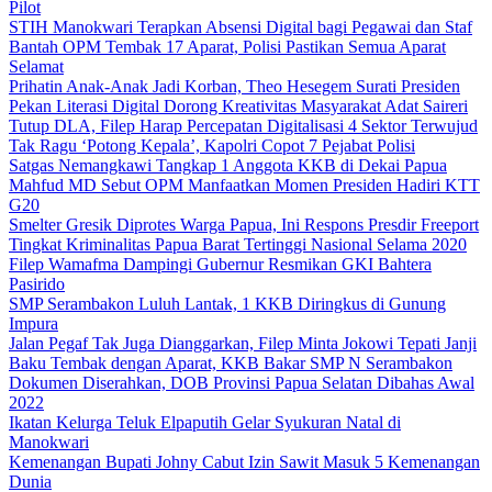
Pilot
STIH Manokwari Terapkan Absensi Digital bagi Pegawai dan Staf
Bantah OPM Tembak 17 Aparat, Polisi Pastikan Semua Aparat
Selamat
Prihatin Anak-Anak Jadi Korban, Theo Hesegem Surati Presiden
Pekan Literasi Digital Dorong Kreativitas Masyarakat Adat Saireri
Tutup DLA, Filep Harap Percepatan Digitalisasi 4 Sektor Terwujud
Tak Ragu ‘Potong Kepala’, Kapolri Copot 7 Pejabat Polisi
Satgas Nemangkawi Tangkap 1 Anggota KKB di Dekai Papua
Mahfud MD Sebut OPM Manfaatkan Momen Presiden Hadiri KTT
G20
Smelter Gresik Diprotes Warga Papua, Ini Respons Presdir Freeport
Tingkat Kriminalitas Papua Barat Tertinggi Nasional Selama 2020
Filep Wamafma Dampingi Gubernur Resmikan GKI Bahtera
Pasirido
SMP Serambakon Luluh Lantak, 1 KKB Diringkus di Gunung
Impura
Jalan Pegaf Tak Juga Dianggarkan, Filep Minta Jokowi Tepati Janji
Baku Tembak dengan Aparat, KKB Bakar SMP N Serambakon
Dokumen Diserahkan, DOB Provinsi Papua Selatan Dibahas Awal
2022
Ikatan Kelurga Teluk Elpaputih Gelar Syukuran Natal di
Manokwari
Kemenangan Bupati Johny Cabut Izin Sawit Masuk 5 Kemenangan
Dunia