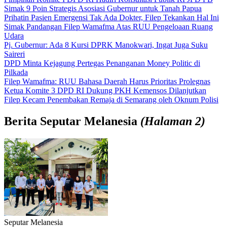
Simak 9 Poin Strategis Asosiasi Gubernur untuk Tanah Papua
Prihatin Pasien Emergensi Tak Ada Dokter, Filep Tekankan Hal Ini
Simak Pandangan Filep Wamafma Atas RUU Pengeloaan Ruang
Udara
Pj. Gubernur: Ada 8 Kursi DPRK Manokwari, Ingat Juga Suku
Saireri
DPD Minta Kejagung Pertegas Penanganan Money Politic di
Pilkada
Filep Wamafma: RUU Bahasa Daerah Harus Prioritas Prolegnas
Ketua Komite 3 DPD RI Dukung PKH Kemensos Dilanjutkan
Filep Kecam Penembakan Remaja di Semarang oleh Oknum Polisi
Berita
Seputar Melanesia
(Halaman 2)
Seputar Melanesia