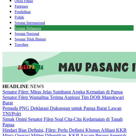
Otsus Papua
Parlemen
Pendidikan
Politik
Seputar Internasional
Seputar Melanesia
Seputar Nasional
Seputar Teluk Bintuni
Traveling
HEADLINE
NEWS
Senator Filep: Miras Jelas Sumbang Angka Kematian di Papua
Senator Filep Wamafma Terima Aspirasi Tim DOB Manokwari
Barat
Pemuda PNG Deklarasi Dukungan untuk Papua Barat Lawan
TNI/Polri
Simak Opini Senator Filep Soal Cita-Cita Kedamaian di Tanah
Papua
Hindari Bias Definisi, Filep: Perlu Definisi Khusus Afiliasi KKB
Minta Operasi Militer Dihentikan, KKB Ancam Perang Serentak