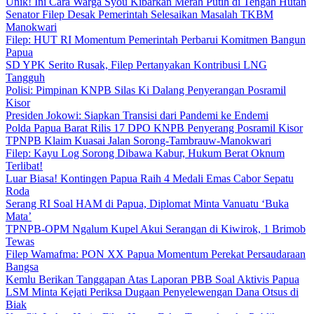
Unik! Ini Cara Warga Syou Kibarkan Merah Putih di Tengah Hutan
Senator Filep Desak Pemerintah Selesaikan Masalah TKBM
Manokwari
Filep: HUT RI Momentum Pemerintah Perbarui Komitmen Bangun
Papua
SD YPK Serito Rusak, Filep Pertanyakan Kontribusi LNG
Tangguh
Polisi: Pimpinan KNPB Silas Ki Dalang Penyerangan Posramil
Kisor
Presiden Jokowi: Siapkan Transisi dari Pandemi ke Endemi
Polda Papua Barat Rilis 17 DPO KNPB Penyerang Posramil Kisor
TPNPB Klaim Kuasai Jalan Sorong-Tambrauw-Manokwari
Filep: Kayu Log Sorong Dibawa Kabur, Hukum Berat Oknum
Terlibat!
Luar Biasa! Kontingen Papua Raih 4 Medali Emas Cabor Sepatu
Roda
Serang RI Soal HAM di Papua, Diplomat Minta Vanuatu ‘Buka
Mata’
TPNPB-OPM Ngalum Kupel Akui Serangan di Kiwirok, 1 Brimob
Tewas
Filep Wamafma: PON XX Papua Momentum Perekat Persaudaraan
Bangsa
Kemlu Berikan Tanggapan Atas Laporan PBB Soal Aktivis Papua
LSM Minta Kejati Periksa Dugaan Penyelewengan Dana Otsus di
Biak