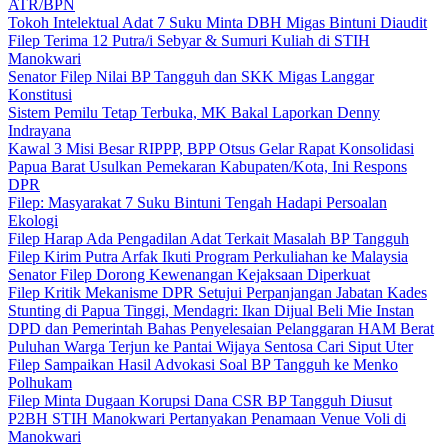
ATR/BPN
Tokoh Intelektual Adat 7 Suku Minta DBH Migas Bintuni Diaudit
Filep Terima 12 Putra/i Sebyar & Sumuri Kuliah di STIH
Manokwari
Senator Filep Nilai BP Tangguh dan SKK Migas Langgar
Konstitusi
Sistem Pemilu Tetap Terbuka, MK Bakal Laporkan Denny
Indrayana
Kawal 3 Misi Besar RIPPP, BPP Otsus Gelar Rapat Konsolidasi
Papua Barat Usulkan Pemekaran Kabupaten/Kota, Ini Respons
DPR
Filep: Masyarakat 7 Suku Bintuni Tengah Hadapi Persoalan
Ekologi
Filep Harap Ada Pengadilan Adat Terkait Masalah BP Tangguh
Filep Kirim Putra Arfak Ikuti Program Perkuliahan ke Malaysia
Senator Filep Dorong Kewenangan Kejaksaan Diperkuat
Filep Kritik Mekanisme DPR Setujui Perpanjangan Jabatan Kades
Stunting di Papua Tinggi, Mendagri: Ikan Dijual Beli Mie Instan
DPD dan Pemerintah Bahas Penyelesaian Pelanggaran HAM Berat
Puluhan Warga Terjun ke Pantai Wijaya Sentosa Cari Siput Uter
Filep Sampaikan Hasil Advokasi Soal BP Tangguh ke Menko
Polhukam
Filep Minta Dugaan Korupsi Dana CSR BP Tangguh Diusut
P2BH STIH Manokwari Pertanyakan Penamaan Venue Voli di
Manokwari