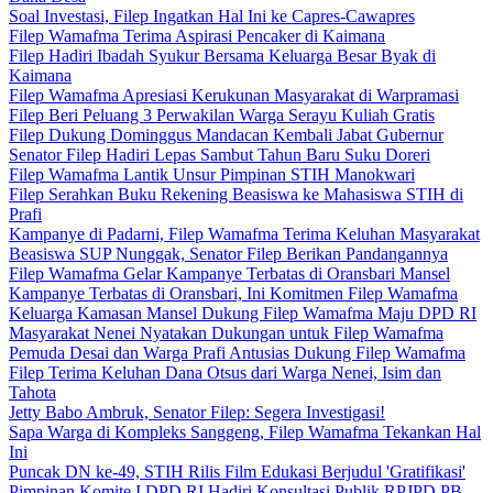
Soal Investasi, Filep Ingatkan Hal Ini ke Capres-Cawapres
Filep Wamafma Terima Aspirasi Pencaker di Kaimana
Filep Hadiri Ibadah Syukur Bersama Keluarga Besar Byak di
Kaimana
Filep Wamafma Apresiasi Kerukunan Masyarakat di Warpramasi
Filep Beri Peluang 3 Perwakilan Warga Serayu Kuliah Gratis
Filep Dukung Dominggus Mandacan Kembali Jabat Gubernur
Senator Filep Hadiri Lepas Sambut Tahun Baru Suku Doreri
Filep Wamafma Lantik Unsur Pimpinan STIH Manokwari
Filep Serahkan Buku Rekening Beasiswa ke Mahasiswa STIH di
Prafi
Kampanye di Padarni, Filep Wamafma Terima Keluhan Masyarakat
Beasiswa SUP Nunggak, Senator Filep Berikan Pandangannya
Filep Wamafma Gelar Kampanye Terbatas di Oransbari Mansel
Kampanye Terbatas di Oransbari, Ini Komitmen Filep Wamafma
Keluarga Kamasan Mansel Dukung Filep Wamafma Maju DPD RI
Masyarakat Nenei Nyatakan Dukungan untuk Filep Wamafma
Pemuda Desai dan Warga Prafi Antusias Dukung Filep Wamafma
Filep Terima Keluhan Dana Otsus dari Warga Nenei, Isim dan
Tahota
Jetty Babo Ambruk, Senator Filep: Segera Investigasi!
Sapa Warga di Kompleks Sanggeng, Filep Wamafma Tekankan Hal
Ini
Puncak DN ke-49, STIH Rilis Film Edukasi Berjudul 'Gratifikasi'
Pimpinan Komite I DPD RI Hadiri Konsultasi Publik RPJPD PB