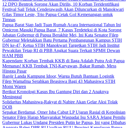
12 DPO Bentrok Sorong Akan Dirilis, 10 Korban Teridentifikasi
Festival Sail Teluk Cenderawasih Akan Diluncurkan di Manokwari
Gilas Timor Leste, Trio Papua Cetak Gol Kemenangan untuk
Timnas
Papua Barat Siap Jadi Tuan Rumah Acara Internasional Tahun Ini
Omicron Masuki Papua Barat, 7 Kasus Terdeteksi di Kota Sorong
Jabatan Gubernur di Papua Berakhir Mei, Ini Kata Senator Filep
Gubernur Meletakkan Batu Pertama Pembangunan Kampus STIH
DN ke-47, Ketua STIH Manokwari Targetkan STIH Jadi Institut
Pewakilan Tetap RI di PBB Angkat Suara Terkait SPMH Dewan
HAM PBB
Kapendam: Korban Tembak KKB di Ilaga Adalah Putra Asli Papua
Memanas! KKB Tembak TNI-Karyawan, Bakar Rumah, Mess
Hingga Pasar
Banjir Landa Kampung Idoor, Warga Butuh Bantuan Logistik
Filep Wamafma Serahkan Beasiswa Bagi 43 Mahasiswa STIH
Momi Waren
Berikut Kronologi Kasus Ibu Gantung Diri dan 2 Anaknya
Meninggal
Solidaritas Mahasiswa-Rakyat di Nabire Akan Gelar Aksi Tolak
DOB
Sepakat Berdamai, Omer Isba Cabut LP Ujaran Rasial di Kepolisian
Senator Filep Harap Masyarakat Waspadai Isu SARA Jelang Pemilu
Gubernur Lukas Undang Presiden Putin ke Papua, Ini yang Dibahas
Anggota Baleg DPR RI Usulkan RUU Provinsi Kepulauan Papua