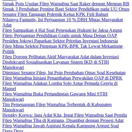
Simak Poin Usulan Filep Wamafma Saat Raker dengan Menpan RB
Simak 3 Perubahan Penting Bagi Sektor Pendidikan pada UU Otsus
Senator Filep Tanggapi Polemik Ketua KPK Firli Bahuri
Nilainya Fantastis, Ini Perjuangan 10 % DBH Migas Masyarakat
Adat
Filep Sampaikan 4 Hal Soal Penegakan Hukum ke Jaksa Agung
Filep: Perjuangan Pendidikan Gratis untuk Masa Depan OAP
Presiden Jokowi Paparkan Sektor Prioritas Investasi Indonesia
Filep Minta Seleksi Pimpinan KPK-BPK Tak Lewat Mekanisme
Politik
Filep Dorong Pelibatan Aktif Masyarakat Adat dalam Investasi
Disdukcapil Sosialisasikan Layanan Sistem IKD di STIH
Manokwari
Diinisiasi Senator Filep, Ini Poin Perubahan Otsus Soal Kesehatan
Filep Wamafma Inisiasi Penambahan Perwakilan OAP di DPRK
Filep Wamafma Adakan Lomba Solo Antar Pemuda Gereja di
Mansel
Filep Wamafma Buka Pertandingan Gawang Mini STIH
Manokwari
Tim Pemenangan Filep Wamafma Terbentuk di Kabupaten
Manokwari
Hengky Korwa: Jaga Adat Kita, Ingat Filep Wamafma Saat Pemilu
Filep Wamafma Tiba di Kaimana, Disambut dengan Prosesi Adat
Filep Wamafma Jawab Aspirasi Kepala Kampung Arguni Soal
Dana Desa