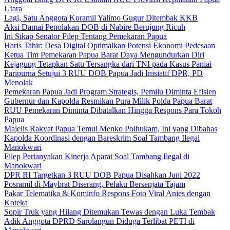
Utara
Lagi, Satu Anggota Koramil Yalimo Gugur Ditembak KKB
Aksi Damai Penolakan DOB di Nabire Berujung Ricuh
Ini Sikap Senator Filep Tentang Pemekaran Papua
Haris Tahir: Desa Digital Optimalkan Potensi Ekonomi Pedesaan
Ketua Tim Pemekaran Papua Barat Daya Mengundurkan Diri
Kejagung Tetapkan Satu Tersangka dari TNI pada Kasus Paniai
Paripurna Setujui 3 RUU DOB Papua Jadi Inisiatif DPR, PD
Menolak
Pemekaran Papua Jadi Program Strategis, Pemilu Diminta Efisien
Gubernur dan Kapolda Resmikan Pura Milik Polda Papua Barat
RUU Pemekaran Diminta Dibatalkan Hingga Respons Para Tokoh
Papua
Majelis Rakyat Papua Temui Menko Polhukam, Ini yang Dibahas
Kapolda Koordinasi dengan Bareskrim Soal Tambang Ilegal
Manokwari
Filep Pertanyakan Kinerja Aparat Soal Tambang Ilegal di
Manokwari
DPR RI Targetkan 3 RUU DOB Papua Disahkan Juni 2022
Posramil di Maybrat Diserang, Pelaku Bersenjata Tajam
Pakar Telematika & Kominfo Respons Foto Viral Anies dengan
Koteka
Sopir Truk yang Hilang Ditemukan Tewas dengan Luka Tembak
Adik Anggota DPRD Sarolangun Diduga Terlibat PETI di