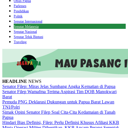
Otsus Papua
Parlemen
Pendidikan
Politik
Seputar Internasional
Seputar Melanesia
Seputar Nasional
Seputar Teluk Bintuni
Traveling
HEADLINE
NEWS
Senator Filep: Miras Jelas Sumbang Angka Kematian di Papua
Senator Filep Wamafma Terima Aspirasi Tim DOB Manokwari
Barat
Pemuda PNG Deklarasi Dukungan untuk Papua Barat Lawan
TNI/Polri
Simak Opini Senator Filep Soal Cita-Cita Kedamaian di Tanah
Papua
Hindari Bias Definisi, Filep: Perlu Definisi Khusus Afiliasi KKB
Minta Operasi Militer Dihentikan, KKB Ancam Perang Serentak