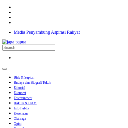
Media Penyambung Aspirasi Rakyat
Biak & Supiori
Budaya dan Biografi Tokoh
Editorial
Ekonomi
Entertainment
Hukum & HAM
Info Publik
Kesehatan
Olahraga
Opini