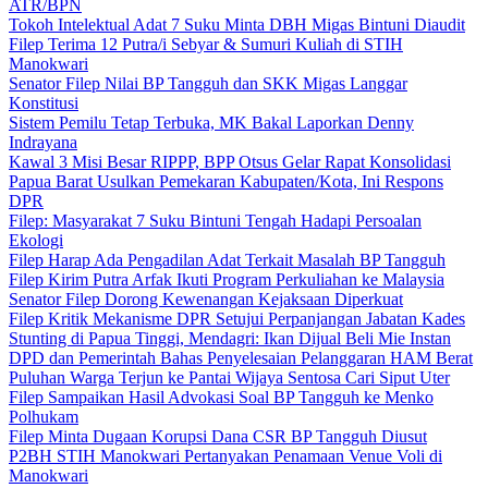
ATR/BPN
Tokoh Intelektual Adat 7 Suku Minta DBH Migas Bintuni Diaudit
Filep Terima 12 Putra/i Sebyar & Sumuri Kuliah di STIH
Manokwari
Senator Filep Nilai BP Tangguh dan SKK Migas Langgar
Konstitusi
Sistem Pemilu Tetap Terbuka, MK Bakal Laporkan Denny
Indrayana
Kawal 3 Misi Besar RIPPP, BPP Otsus Gelar Rapat Konsolidasi
Papua Barat Usulkan Pemekaran Kabupaten/Kota, Ini Respons
DPR
Filep: Masyarakat 7 Suku Bintuni Tengah Hadapi Persoalan
Ekologi
Filep Harap Ada Pengadilan Adat Terkait Masalah BP Tangguh
Filep Kirim Putra Arfak Ikuti Program Perkuliahan ke Malaysia
Senator Filep Dorong Kewenangan Kejaksaan Diperkuat
Filep Kritik Mekanisme DPR Setujui Perpanjangan Jabatan Kades
Stunting di Papua Tinggi, Mendagri: Ikan Dijual Beli Mie Instan
DPD dan Pemerintah Bahas Penyelesaian Pelanggaran HAM Berat
Puluhan Warga Terjun ke Pantai Wijaya Sentosa Cari Siput Uter
Filep Sampaikan Hasil Advokasi Soal BP Tangguh ke Menko
Polhukam
Filep Minta Dugaan Korupsi Dana CSR BP Tangguh Diusut
P2BH STIH Manokwari Pertanyakan Penamaan Venue Voli di
Manokwari