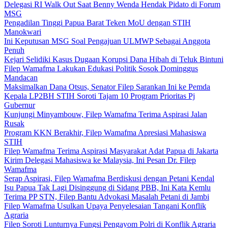
Delegasi RI Walk Out Saat Benny Wenda Hendak Pidato di Forum
MSG
Pengadilan Tinggi Papua Barat Teken MoU dengan STIH
Manokwari
Ini Keputusan MSG Soal Pengajuan ULMWP Sebagai Anggota
Penuh
Kejari Selidiki Kasus Dugaan Korupsi Dana Hibah di Teluk Bintuni
Filep Wamafma Lakukan Edukasi Politik Sosok Dominggus
Mandacan
Maksimalkan Dana Otsus, Senator Filep Sarankan Ini ke Pemda
Kepala LP2BH STIH Soroti Tajam 10 Program Prioritas Pj
Gubernur
Kunjungi Minyambouw, Filep Wamafma Terima Aspirasi Jalan
Rusak
Program KKN Berakhir, Filep Wamafma Apresiasi Mahasiswa
STIH
Filep Wamafma Terima Aspirasi Masyarakat Adat Papua di Jakarta
Kirim Delegasi Mahasiswa ke Malaysia, Ini Pesan Dr. Filep
Wamafma
Serap Aspirasi, Filep Wamafma Berdiskusi dengan Petani Kendal
Isu Papua Tak Lagi Disinggung di Sidang PBB, Ini Kata Kemlu
Terima PP STN, Filep Bantu Advokasi Masalah Petani di Jambi
Filep Wamafma Usulkan Upaya Penyelesaian Tangani Konflik
Agraria
Filep Soroti Lunturnya Fungsi Pengayom Polri di Konflik Agraria