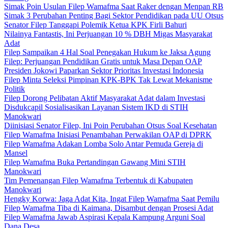
Simak Poin Usulan Filep Wamafma Saat Raker dengan Menpan RB
Simak 3 Perubahan Penting Bagi Sektor Pendidikan pada UU Otsus
Senator Filep Tanggapi Polemik Ketua KPK Firli Bahuri
Nilainya Fantastis, Ini Perjuangan 10 % DBH Migas Masyarakat
Adat
Filep Sampaikan 4 Hal Soal Penegakan Hukum ke Jaksa Agung
Filep: Perjuangan Pendidikan Gratis untuk Masa Depan OAP
Presiden Jokowi Paparkan Sektor Prioritas Investasi Indonesia
Filep Minta Seleksi Pimpinan KPK-BPK Tak Lewat Mekanisme
Politik
Filep Dorong Pelibatan Aktif Masyarakat Adat dalam Investasi
Disdukcapil Sosialisasikan Layanan Sistem IKD di STIH
Manokwari
Diinisiasi Senator Filep, Ini Poin Perubahan Otsus Soal Kesehatan
Filep Wamafma Inisiasi Penambahan Perwakilan OAP di DPRK
Filep Wamafma Adakan Lomba Solo Antar Pemuda Gereja di
Mansel
Filep Wamafma Buka Pertandingan Gawang Mini STIH
Manokwari
Tim Pemenangan Filep Wamafma Terbentuk di Kabupaten
Manokwari
Hengky Korwa: Jaga Adat Kita, Ingat Filep Wamafma Saat Pemilu
Filep Wamafma Tiba di Kaimana, Disambut dengan Prosesi Adat
Filep Wamafma Jawab Aspirasi Kepala Kampung Arguni Soal
Dana Desa