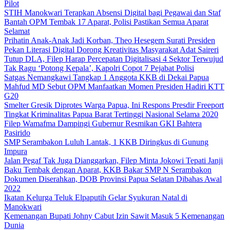
Pilot
STIH Manokwari Terapkan Absensi Digital bagi Pegawai dan Staf
Bantah OPM Tembak 17 Aparat, Polisi Pastikan Semua Aparat
Selamat
Prihatin Anak-Anak Jadi Korban, Theo Hesegem Surati Presiden
Pekan Literasi Digital Dorong Kreativitas Masyarakat Adat Saireri
Tutup DLA, Filep Harap Percepatan Digitalisasi 4 Sektor Terwujud
Tak Ragu ‘Potong Kepala’, Kapolri Copot 7 Pejabat Polisi
Satgas Nemangkawi Tangkap 1 Anggota KKB di Dekai Papua
Mahfud MD Sebut OPM Manfaatkan Momen Presiden Hadiri KTT
G20
Smelter Gresik Diprotes Warga Papua, Ini Respons Presdir Freeport
Tingkat Kriminalitas Papua Barat Tertinggi Nasional Selama 2020
Filep Wamafma Dampingi Gubernur Resmikan GKI Bahtera
Pasirido
SMP Serambakon Luluh Lantak, 1 KKB Diringkus di Gunung
Impura
Jalan Pegaf Tak Juga Dianggarkan, Filep Minta Jokowi Tepati Janji
Baku Tembak dengan Aparat, KKB Bakar SMP N Serambakon
Dokumen Diserahkan, DOB Provinsi Papua Selatan Dibahas Awal
2022
Ikatan Kelurga Teluk Elpaputih Gelar Syukuran Natal di
Manokwari
Kemenangan Bupati Johny Cabut Izin Sawit Masuk 5 Kemenangan
Dunia