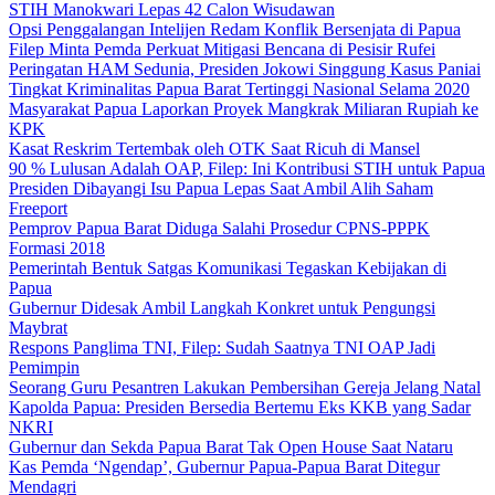
STIH Manokwari Lepas 42 Calon Wisudawan
Opsi Penggalangan Intelijen Redam Konflik Bersenjata di Papua
Filep Minta Pemda Perkuat Mitigasi Bencana di Pesisir Rufei
Peringatan HAM Sedunia, Presiden Jokowi Singgung Kasus Paniai
Tingkat Kriminalitas Papua Barat Tertinggi Nasional Selama 2020
Masyarakat Papua Laporkan Proyek Mangkrak Miliaran Rupiah ke
KPK
Kasat Reskrim Tertembak oleh OTK Saat Ricuh di Mansel
90 % Lulusan Adalah OAP, Filep: Ini Kontribusi STIH untuk Papua
Presiden Dibayangi Isu Papua Lepas Saat Ambil Alih Saham
Freeport
Pemprov Papua Barat Diduga Salahi Prosedur CPNS-PPPK
Formasi 2018
Pemerintah Bentuk Satgas Komunikasi Tegaskan Kebijakan di
Papua
Gubernur Didesak Ambil Langkah Konkret untuk Pengungsi
Maybrat
Respons Panglima TNI, Filep: Sudah Saatnya TNI OAP Jadi
Pemimpin
Seorang Guru Pesantren Lakukan Pembersihan Gereja Jelang Natal
Kapolda Papua: Presiden Bersedia Bertemu Eks KKB yang Sadar
NKRI
Gubernur dan Sekda Papua Barat Tak Open House Saat Nataru
Kas Pemda ‘Ngendap’, Gubernur Papua-Papua Barat Ditegur
Mendagri