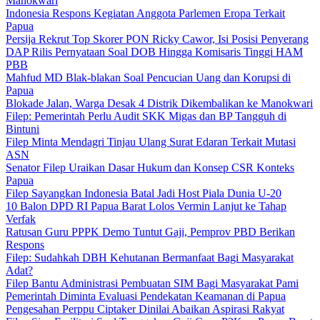
Manokwari
Indonesia Respons Kegiatan Anggota Parlemen Eropa Terkait
Papua
Persija Rekrut Top Skorer PON Ricky Cawor, Isi Posisi Penyerang
DAP Rilis Pernyataan Soal DOB Hingga Komisaris Tinggi HAM
PBB
Mahfud MD Blak-blakan Soal Pencucian Uang dan Korupsi di
Papua
Blokade Jalan, Warga Desak 4 Distrik Dikembalikan ke Manokwari
Filep: Pemerintah Perlu Audit SKK Migas dan BP Tangguh di
Bintuni
Filep Minta Mendagri Tinjau Ulang Surat Edaran Terkait Mutasi
ASN
Senator Filep Uraikan Dasar Hukum dan Konsep CSR Konteks
Papua
Filep Sayangkan Indonesia Batal Jadi Host Piala Dunia U-20
10 Balon DPD RI Papua Barat Lolos Vermin Lanjut ke Tahap
Verfak
Ratusan Guru PPPK Demo Tuntut Gaji, Pemprov PBD Berikan
Respons
Filep: Sudahkah DBH Kehutanan Bermanfaat Bagi Masyarakat
Adat?
Filep Bantu Administrasi Pembuatan SIM Bagi Masyarakat Pami
Pemerintah Diminta Evaluasi Pendekatan Keamanan di Papua
Pengesahan Perppu Ciptaker Dinilai Abaikan Aspirasi Rakyat