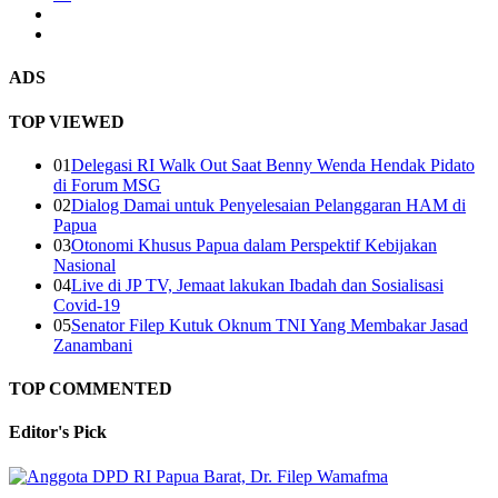
ADS
TOP VIEWED
01
Delegasi RI Walk Out Saat Benny Wenda Hendak Pidato
di Forum MSG
02
Dialog Damai untuk Penyelesaian Pelanggaran HAM di
Papua
03
Otonomi Khusus Papua dalam Perspektif Kebijakan
Nasional
04
Live di JP TV, Jemaat lakukan Ibadah dan Sosialisasi
Covid-19
05
Senator Filep Kutuk Oknum TNI Yang Membakar Jasad
Zanambani
TOP COMMENTED
Editor's
Pick