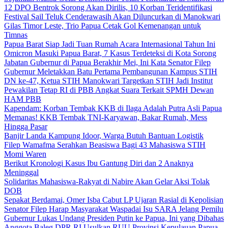
12 DPO Bentrok Sorong Akan Dirilis, 10 Korban Teridentifikasi
Festival Sail Teluk Cenderawasih Akan Diluncurkan di Manokwari
Gilas Timor Leste, Trio Papua Cetak Gol Kemenangan untuk
Timnas
Papua Barat Siap Jadi Tuan Rumah Acara Internasional Tahun Ini
Omicron Masuki Papua Barat, 7 Kasus Terdeteksi di Kota Sorong
Jabatan Gubernur di Papua Berakhir Mei, Ini Kata Senator Filep
Gubernur Meletakkan Batu Pertama Pembangunan Kampus STIH
DN ke-47, Ketua STIH Manokwari Targetkan STIH Jadi Institut
Pewakilan Tetap RI di PBB Angkat Suara Terkait SPMH Dewan
HAM PBB
Kapendam: Korban Tembak KKB di Ilaga Adalah Putra Asli Papua
Memanas! KKB Tembak TNI-Karyawan, Bakar Rumah, Mess
Hingga Pasar
Banjir Landa Kampung Idoor, Warga Butuh Bantuan Logistik
Filep Wamafma Serahkan Beasiswa Bagi 43 Mahasiswa STIH
Momi Waren
Berikut Kronologi Kasus Ibu Gantung Diri dan 2 Anaknya
Meninggal
Solidaritas Mahasiswa-Rakyat di Nabire Akan Gelar Aksi Tolak
DOB
Sepakat Berdamai, Omer Isba Cabut LP Ujaran Rasial di Kepolisian
Senator Filep Harap Masyarakat Waspadai Isu SARA Jelang Pemilu
Gubernur Lukas Undang Presiden Putin ke Papua, Ini yang Dibahas
Anggota Baleg DPR RI Usulkan RUU Provinsi Kepulauan Papua