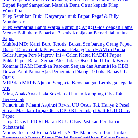
Bupati Pegaf Sampaikan Masalah Dana Otsus kepada Filep
Wamafma
Filep Serahkan Buku Karyanya untuk Bupati Pegaf & Billy
Mambrasar
Filep Wamafma Bantu Warga Kampung Anggi Gida dengan Bama
Menko Polhukam Paparkan 2 Jenis Kebijakan Pemerintah untuk
Papua
Mahfud MD: Kami Buru Teroris, Bukan Sembarang Orang Papua
Dialog Damai untuk Penyelesaian Pelanggaran HAM di Papua
Gelar Jumpa Pers Muprov, Ini 4 Calon Ketua KADIN Papua
Polda Papua Barat: Seruan Aksi Tolak Otsus Jilid II Tidak Benar
Komnas HAM: Hentikan Pasokan Senjata dan Amunisi ke KBB
Dewan Adat Papua Ajak Pemerintah Dialog Terbuka Bahas UU
Otsus
MRP dan MRPB Ajukan Sengketa Kewenangan Lembaga kepada
MK
Miris, Anak-Anak Usia Sekolah di Hutan Kampung Obo Tak
Bersekolah
Pemerintah Pahami Aspirasi Revisi UU Otsus Tak Hanya 2 Pasal
Simak Masukan Timja Otsus DPD RI terhadap Draft RUU Otsus
Papua
Timja Otsus DPD RI Harap RUU Otsus Pastikan Perubahan
Substansial
Marius: Instruksi Ketua Aktivitas STIH Manokwari Ikuti Prokes