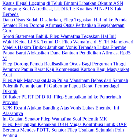
Kasus Illegal Logging di Teluk Bintuni Libatkan Oknum ASN
Singgung Soal Akreditasi, LLDIKTI: Kualitas PTN-PTS Tak
Berbeda
Dana Otsus Sudah Disalurkan, Filep Tegaskan Hal Ini ke Pemda
Senator Filep Dorong Afirmasi Otsus Perhatikan Kesejahteraan
Guru
Soroti Statement Bahlil, Filep Wamafma Tegaskan Hal Ini!
Wakil Ketua LPSK Temui Dr. Filep Wamafma di STIH Manokwari
Majelis Hakim Tipikor Jatuhkan Vonis Terhadap Lukas Enembe
Papua Barat Alokasikan Dana Bantuan Pendidikan Afirmasi Rp35
M
Filep Dorong Pemda Realisasikan Otsus Bagi Perguruan Tinggi
Pemprov Papua Barat Kaji Kompensasi Karbon Bagi Masyarakat
Adat
Filep Ajak Masyarakat Jaga Pulau Mansinam Bebas dari Sampah
Polemik Penunjukan Pj Gubernur Papua Barat, Permendagri
Dikritik
Di Raker PURT DPD RI, Filep Sampaikan ini ke Pemerintah
Provinsi
KPK Resmi Ajukan Banding Atas Vonis Lukas Enembe, Ini
Alasannya
Ini Catatan Senator Filep Wamafma Soal Polemik MK
Filep: Perjuangan Kenaikan DBH Migas Kontribusi untuk OAP
Bertemu Mendes PDTT, Senator Filep Usulkan Sejumlah Poin
Penting