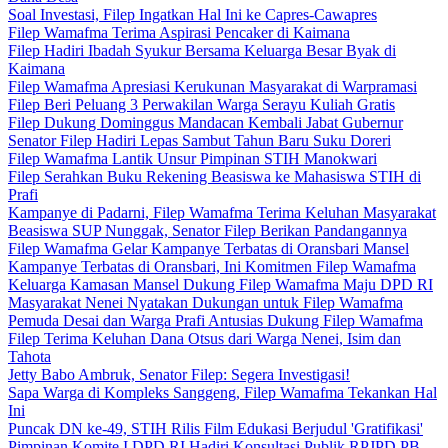
Soal Investasi, Filep Ingatkan Hal Ini ke Capres-Cawapres
Filep Wamafma Terima Aspirasi Pencaker di Kaimana
Filep Hadiri Ibadah Syukur Bersama Keluarga Besar Byak di
Kaimana
Filep Wamafma Apresiasi Kerukunan Masyarakat di Warpramasi
Filep Beri Peluang 3 Perwakilan Warga Serayu Kuliah Gratis
Filep Dukung Dominggus Mandacan Kembali Jabat Gubernur
Senator Filep Hadiri Lepas Sambut Tahun Baru Suku Doreri
Filep Wamafma Lantik Unsur Pimpinan STIH Manokwari
Filep Serahkan Buku Rekening Beasiswa ke Mahasiswa STIH di
Prafi
Kampanye di Padarni, Filep Wamafma Terima Keluhan Masyarakat
Beasiswa SUP Nunggak, Senator Filep Berikan Pandangannya
Filep Wamafma Gelar Kampanye Terbatas di Oransbari Mansel
Kampanye Terbatas di Oransbari, Ini Komitmen Filep Wamafma
Keluarga Kamasan Mansel Dukung Filep Wamafma Maju DPD RI
Masyarakat Nenei Nyatakan Dukungan untuk Filep Wamafma
Pemuda Desai dan Warga Prafi Antusias Dukung Filep Wamafma
Filep Terima Keluhan Dana Otsus dari Warga Nenei, Isim dan
Tahota
Jetty Babo Ambruk, Senator Filep: Segera Investigasi!
Sapa Warga di Kompleks Sanggeng, Filep Wamafma Tekankan Hal
Ini
Puncak DN ke-49, STIH Rilis Film Edukasi Berjudul 'Gratifikasi'
Pimpinan Komite I DPD RI Hadiri Konsultasi Publik RPJPD PB