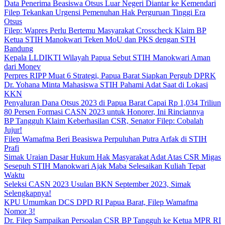
Data Penerima Beasiswa Otsus Luar Negeri Diantar ke Kemendari
Filep Tekankan Urgensi Pemenuhan Hak Perguruan Tinggi Era
Otsus
Filep: Wapres Perlu Bertemu Masyarakat Crosscheck Klaim BP
Ketua STIH Manokwari Teken MoU dan PKS dengan STH
Bandung
Kepala LLDIKTI Wilayah Papua Sebut STIH Manokwari Aman
dari Monev
Perpres RIPP Muat 6 Strategi, Papua Barat Siapkan Pergub DPRK
Dr. Yohana Minta Mahasiswa STIH Pahami Adat Saat di Lokasi
KKN
Penyaluran Dana Otsus 2023 di Papua Barat Capai Rp 1,034 Triliun
80 Persen Formasi CASN 2023 untuk Honorer, Ini Rinciannya
BP Tangguh Klaim Keberhasilan CSR, Senator Filep: Cobalah
Jujur!
Filep Wamafma Beri Beasiswa Perpuluhan Putra Arfak di STIH
Prafi
Simak Uraian Dasar Hukum Hak Masyarakat Adat Atas CSR Migas
Sesepuh STIH Manokwari Ajak Maba Selesaikan Kuliah Tepat
Waktu
Seleksi CASN 2023 Usulan BKN September 2023, Simak
Selengkapnya!
KPU Umumkan DCS DPD RI Papua Barat, Filep Wamafma
Nomor 3!
Dr. Filep Sampaikan Persoalan CSR BP Tangguh ke Ketua MPR RI