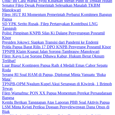
Unik! Ini Cara Warga Syou Kibarkan Merah Putih di Tengah Hutan
Senator Filep Desak Pemerintah Selesaikan Masalah TKBM
Manokwari
Filep: HUT RI Momentum Pemerintah Perbarui Komitmen Bangun
Papua
SD YPK Serito Rusak, Filep Pertanyakan Kontribusi LNG
Tangguh
Polisi: Pimpinan KNPB Silas Ki Dalang Penyerangan Posramil
Kisor
Presiden Jokowi: Siapkan Transisi dari Pandemi ke Endemi
Polda Papua Barat Rilis 17 DPO KNPB Penyerang Posramil Kisor
TPNPB Klaim Kuasai Jalan Sorong-Tambrauw-Manokwari
Filep: Kayu Log Sorong Dibawa Kabur, Hukum Berat Oknum
Terlibat!
Luar Biasa! Kontingen Papua Raih 4 Medali Emas Cabor Sepatu
Roda
Serang RI Soal HAM di Papua, Diplomat Minta Vanuatu ‘Buka
Mata’
TPNPB-OPM Ngalum Kupel Akui Serangan di Kiwirok, 1 Brimob
Tewas
Filep Wamafma: PON XX Papua Momentum Perekat Persaudaraan
Bangsa
Kemlu Berikan Tanggapan Atas Laporan PBB Soal Aktivis Papua
LSM Minta Kejati Periksa Dugaan Penyelewengan Dana Otsus di
Biak