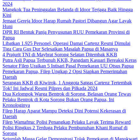
2024
Mangkok Tua Peninggalan Belanda di Idoor Terjaga Baik Hingga
Kini
Jemaat Gereja Idoor Harap Rumah Pastori Dibangun Agar Layak
Huni
DPR RI Bentuk Panja Penyusunan RUU Pemekaran Provinsi di
Papua
Libatkan 1.925 Personel, Operasi Damai Cartenz Resmi Dimulai
Tiga Cara Gus Dur Selesaikan Masalah Papua di Masanya
4 Prajurit TNI di Maybrat Sorong Selatan Ditembak KKB
Putra Asli Papua Terbunuh KKB, Pangdam Kasuari Bereaksi Keras
Senator Filep Uraikan 5 Intisari Pasal Pemekaran UU Otsus Papua
Pemekaran Papua, Filep Ungkap 2 Opsi Siapkan Pemerintahan
Daerah
Serangan KKB di Kiwirok, 1 Anggota Satgas Cartenz Tertembak
Tok! Ini Jadwal Resmi Pilpres dan Pilkada 2024
Dua Kelompok Warga Bentrok di Sorong, Belasan Orang Tewas
Pelaku Bentrok di Kota Sorong Bukan Orang Papua, Ini
Kronologinya
Filep Harap Aparat Mampu Deteksi Dini Potensi Kekerasan di
Daerah
Filep Wamafma: Polisi Penangkap Pelaku Layak Terima Reward
Polisi Ringkus 2 Terduga Pelaku Pembunuhan Khani Rumaf di
Sorong
Sejumlah Massa Gelar Demonstrasi Tolak Pemekaran di Manokwari