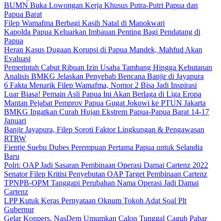
BUMN Buka Lowongan Kerja Khusus Putra-Putri Papua dan
Papua Barat
Filep Wamafma Berbagi Kasih Natal di Manokwari
Kapolda Papua Keluarkan Imbauan Penting Bagi Pendatang di
Papua
Heran Kasus Dugaan Korupsi di Papua Mandek, Mahfud Akan
Evaluasi
Pemerintah Cabut Ribuan Izin Usaha Tambang Hingga Kehutanan
Analisis BMKG Jelaskan Penyebab Bencana Banjir di Jayapura
6 Fakta Menarik Filep Wamafma, Nomor 2 Bisa Jadi Inspirasi
Luar Biasa! Pemain Asli Papua Ini Akan Berlaga di Liga Eropa
Mantan Pejabat Pemprov Papua Gugat Jokowi ke PTUN Jakarta
BMKG Ingatkan Curah Hujan Ekstrem Papua-Papua Barat 14-17
Januari
Banjir Jayapura, Filep Soroti Faktor Lingkungan & Pengawasan
RTRW
Fientje Suebu Dubes Perempuan Pertama Papua untuk Selandia
Baru
Polri: OAP Jadi Sasaran Pembinaan Operasi Damai Cartenz 2022
Senator Filep Kritisi Penyebutan OAP Target Pembinaan Cartenz
TPNPB-OPM Tanggapi Perubahan Nama Operasi Jadi Damai
Cartenz
LPP Kutuk Keras Pernyataan Oknum Tokoh Adat Soal Plt
Gubernur
Gelar Konpers, NasDem Umumkan Calon Tunggal Cagub Pabar