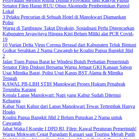
Pernyataan Mensos Risma Dinilai Provokatif bagi Rakyat Papua
Senator Filep Harap RUU Otsus Akomodir Pembentukan Parpol
Lokal
3 Pelaku Pencurian di Sebuah Hotel di Manokwari Diamankan
Polisi
Warga di Tambrauw Takut Divaksin, Sosialisasi Perlu Digencarkan
Kabupaten Jayawijaya Hingga Kini Belum Miliki alat PCR Covid-
19
10 Varian Delta Virus Corona Berasal dari Kabupaten Teluk Bintuni
Golkar Serahkan 2 Nama Cawagub ke Koalisi Papua Bangkit Jilid
2
Jalan Trans Papua Barat ke Windesi Butuh Perhatian Pemerintah
Senator Filep Diskusi Bersama Warga Jemaat GKI Kanaan Sabon
Usai Mimika Barat, Polisi Usut Kasus BST Alama & Mimika
Tengah
KAWAL PB-LBH STIH Manokwari Proses Hukum Penabrak
Terumbu Karang
Kepala Lapas Manokwari: Napi yang Kabur Sudah Ditemui
Keluarga
Kabar Napi Kabur dari Lapas Manokwari Tewas Tertembak Hanya
Hoaks
Koalisi Papua Bangkit Jilid 2 Belum Putuskan 2 Nama untuk
Cawagub
Jabat Waka I Komite I DPD RI, Filep: Kawal Peraturan Pemerintah!
Warga Mokwam Cegat Pangdam Kasuari saat Touring Merah Putih