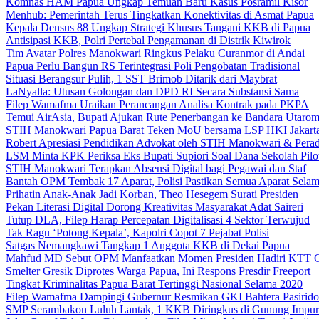
Komnas HAM Papua Ungkap Temuan Baru Kasus Posramil Kisor
Menhub: Pemerintah Terus Tingkatkan Konektivitas di Asmat Papua
Kepala Densus 88 Ungkap Strategi Khusus Tangani KKB di Papua
Antisipasi KKB, Polri Pertebal Pengamanan di Distrik Kiwirok
Tim Avatar Polres Manokwari Ringkus Pelaku Curanmor di Andai
Papua Perlu Bangun RS Terintegrasi Poli Pengobatan Tradisional
Situasi Berangsur Pulih, 1 SST Brimob Ditarik dari Maybrat
LaNyalla: Utusan Golongan dan DPD RI Secara Substansi Sama
Filep Wamafma Uraikan Perancangan Analisa Kontrak pada PKPA
Temui AirAsia, Bupati Ajukan Rute Penerbangan ke Bandara Utaro
STIH Manokwari Papua Barat Teken MoU bersama LSP HKI Jakart
Robert Apresiasi Pendidikan Advokat oleh STIH Manokwari & Perad
LSM Minta KPK Periksa Eks Bupati Supiori Soal Dana Sekolah Pilo
STIH Manokwari Terapkan Absensi Digital bagi Pegawai dan Staf
Bantah OPM Tembak 17 Aparat, Polisi Pastikan Semua Aparat Selam
Prihatin Anak-Anak Jadi Korban, Theo Hesegem Surati Presiden
Pekan Literasi Digital Dorong Kreativitas Masyarakat Adat Saireri
Tutup DLA, Filep Harap Percepatan Digitalisasi 4 Sektor Terwujud
Tak Ragu ‘Potong Kepala’, Kapolri Copot 7 Pejabat Polisi
Satgas Nemangkawi Tangkap 1 Anggota KKB di Dekai Papua
Mahfud MD Sebut OPM Manfaatkan Momen Presiden Hadiri KTT 
Smelter Gresik Diprotes Warga Papua, Ini Respons Presdir Freeport
Tingkat Kriminalitas Papua Barat Tertinggi Nasional Selama 2020
Filep Wamafma Dampingi Gubernur Resmikan GKI Bahtera Pasirido
SMP Serambakon Luluh Lantak, 1 KKB Diringkus di Gunung Impur