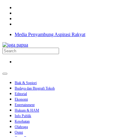
Media Penyambung Aspirasi Rakyat
Biak & Supiori
Budaya dan Biografi Tokoh
Editorial
Ekonomi
Entertainment
Hukum & HAM
Info Publik
Kesehatan
Olahraga
Opini