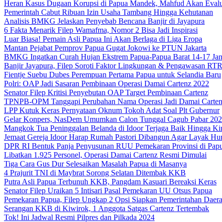
Heran Kasus Dugaan Korupsi di Papua Mandek, Mahfud Akan Evalu
Pemerintah Cabut Ribuan Izin Usaha Tambang Hingga Kehutanan
Analisis BMKG Jelaskan Penyebab Bencana Banjir di Jayapura
6 Fakta Menarik Filep Wamafma, Nomor 2 Bisa Jadi Inspirasi
Luar Biasa! Pemain Asli Papua Ini Akan Berlaga di Liga Eropa
Mantan Pejabat Pemprov Papua Gugat Jokowi ke PTUN Jakarta
BMKG Ingatkan Curah Hujan Ekstrem Papua-Papua Barat 14-17 Jan
Banjir Jayapura, Filep Soroti Faktor Lingkungan & Pengawasan R
Fientje Suebu Dubes Perempuan Pertama Papua untuk Selandia Baru
Polri: OAP Jadi Sasaran Pembinaan Operasi Damai Cartenz 2022
Senator Filep Kritisi Penyebutan OAP Target Pembinaan Cartenz
TPNPB-OPM Tanggapi Perubahan Nama Operasi Jadi Damai Carte
LPP Kutuk Keras Pernyataan Oknum Tokoh Adat Soal Plt Gubernur
Gelar Konpers, NasDem Umumkan Calon Tunggal Cagub Pabar 20
Mangkok Tua Peninggalan Belanda di Idoor Terjaga Baik Hingga Ki
Jemaat Gereja Idoor Harap Rumah Pastori Dibangun Agar Layak Hu
DPR RI Bentuk Panja Penyusunan RUU Pemekaran Provinsi di Pap
Libatkan 1.925 Personel, Operasi Damai Cartenz Resmi Dimulai
Tiga Cara Gus Dur Selesaikan Masalah Papua di Masanya
4 Prajurit TNI di Maybrat Sorong Selatan Ditembak KKB
Putra Asli Papua Terbunuh KKB, Pangdam Kasuari Bereaksi Keras
Senator Filep Uraikan 5 Intisari Pasal Pemekaran UU Otsus Papua
Pemekaran Papua, Filep Ungkap 2 Opsi Siapkan Pemerintahan Daer
Serangan KKB di Kiwirok, 1 Anggota Satgas Cartenz Tertembak
Tok! Ini Jadwal Resmi Pilpres dan Pilkada 2024