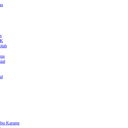
ua
s
MK
olah
pua
ial
al
bu Karang