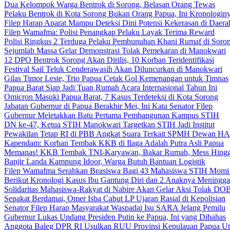
Dua Kelompok Warga Bentrok di Sorong, Belasan Orang Tewas
Pelaku Bentrok di Kota Sorong Bukan Orang Papua, Ini Kronologin
Filep Harap Aparat Mampu Deteksi Dini Potensi Kekerasan di Daera
Filep Wamafma: Polisi Penangkap Pelaku Layak Terima Reward
Polisi Ringkus 2 Terduga Pelaku Pembunuhan Khani Rumaf di Soro
Sejumlah Massa Gelar Demonstrasi Tolak Pemekaran di Manokwari
12 DPO Bentrok Sorong Akan Dirilis, 10 Korban Teridentifikasi
Festival Sail Teluk Cenderawasih Akan Diluncurkan di Manokwari
Gilas Timor Leste, Trio Papua Cetak Gol Kemenangan untuk Timnas
Papua Barat Siap Jadi Tuan Rumah Acara Internasional Tahun Ini
Omicron Masuki Papua Barat, 7 Kasus Terdeteksi di Kota Sorong
Jabatan Gubernur di Papua Berakhir Mei, Ini Kata Senator Filep
Gubernur Meletakkan Batu Pertama Pembangunan Kampus STIH
DN ke-47, Ketua STIH Manokwari Targetkan STIH Jadi Institut
Pewakilan Tetap RI di PBB Angkat Suara Terkait SPMH Dewan 
Kapendam: Korban Tembak KKB di Ilaga Adalah Putra Asli Papua
Memanas! KKB Tembak TNI-Karyawan, Bakar Rumah, Mess Hingg
Banjir Landa Kampung Idoor, Warga Butuh Bantuan Logistik
Filep Wamafma Serahkan Beasiswa Bagi 43 Mahasiswa STIH Momi
Berikut Kronologi Kasus Ibu Gantung Diri dan 2 Anaknya Meningga
Solidaritas Mahasiswa-Rakyat di Nabire Akan Gelar Aksi Tolak DO
Sepakat Berdamai, Omer Isba Cabut LP Ujaran Rasial di Kepolisian
Senator Filep Harap Masyarakat Waspadai Isu SARA Jelang Pemilu
Gubernur Lukas Undang Presiden Putin ke Papua, Ini yang Dibahas
Anggota Baleg DPR RI Usulkan RUU Provinsi Kepulauan Papua Ut