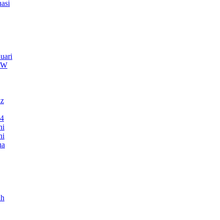
asi
uari
TRW
nz
24
ni
ni
ua
ah