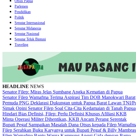
Otsus Papua
Parlemen
Pendidikan
Politik
Seputar Internasional
Seputar Melanesia
Seputar Nasional
Seputar Teluk Bintuni
Traveling
HEADLINE
NEWS
Senator Filep: Miras Jelas Sumbang Angka Kematian di Papua
Senator Filep Wamafma Terima Aspirasi Tim DOB Manokwari Barat
Pemuda PNG Deklarasi Dukungan untuk Papua Barat Lawan TNI/Po
Simak Opini Senator Filep Soal Cita-Cita Kedamaian di Tanah Papua
Hindari Bias Definisi, Filep: Perlu Definisi Khusus Afiliasi KKB
Minta Operasi Militer Dihentikan, KKB Ancam Perang Serentak
Bupati Pegaf Sampaikan Masalah Dana Otsus kepada Filep Wamafm
Filep Serahkan Buku Karyanya untuk Bupati Pegaf & Billy Mambras
Filep Wamafma Bantu Warga Kampung Anggi Gida dengan Bama