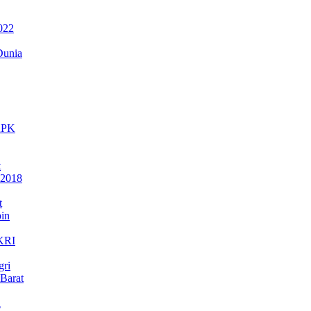
022
Dunia
 KPK
t
 2018
t
in
NKRI
gri
Barat
a