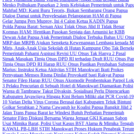
Menko Polhukam Paparkan 2 Jenis Kebijakan Pemerintah untuk Pap
Mahfud MD: Kami Buru Teroris, Bukan Sembarang Orang Papua
Dialog Damai untuk Penyelesaian Pelanggaran HAM di Papua
Gelar Jumpa Pers Muprov, Ini 4 Calon Ketua KADIN Papua
Polda Papua Barat: Seruan Aksi Tolak Otsus Jilid II Tidak Benar
Komnas HAM: Hentikan Pasokan Senjata dan Amunisi ke KBB
Dewan Adat Papua Ajak Pemerintah Dialog Terbuka Bahas UU Otsu
MRP dan MRPB Ajukan Sengketa Kewenangan Lembaga kepada 
Miris, Anak-Anak Usia Sekolah di Hutan Kampung Obo Tak Bersek
Pemerintah Pahami Aspirasi Revisi UU Otsus Tak Hanya 2 Pasal
Simak Masukan Timja Otsus DPD RI terhadap Draft RUU Otsus Pa
Timja Otsus DPD RI Harap RUU Otsus Pastikan Perubahan Substans
Marius: Instruksi Ketua Aktivitas STIH Manokwari Ikuti Prokes
Pernyataan Mensos Risma Dinilai Provokatif bagi Rakyat Papua
Senator Filep Harap RUU Otsus Akomodir Pembentukan Parpol Lok
3 Pelaku Pencurian di Sebuah Hotel di Manokwari Diamankan Polisi
Warga di Tambrauw Takut Divaksin, Sosialisasi Perlu Digencarkan
Kabupaten Jayawijaya Hingga Kini Belum Miliki alat PCR Covid-19
10 Varian Delta Virus Corona Berasal dari Kabupaten Teluk Bintuni
Golkar Serahkan 2 Nama Cawagub ke Koalisi Papua Bangkit Jilid 2
Jalan Trans Papua Barat ke Windesi Butuh Perhatian Pemerintah
Senator Filep Diskusi Bersama Warga Jemaat GKI Kanaan Sabon
Usai Mimika Barat, Polisi Usut Kasus BST Alama & Mimika Tengah
KAWAL PB-LBH STIH Manokwari Proses Hukum Penabrak Terum