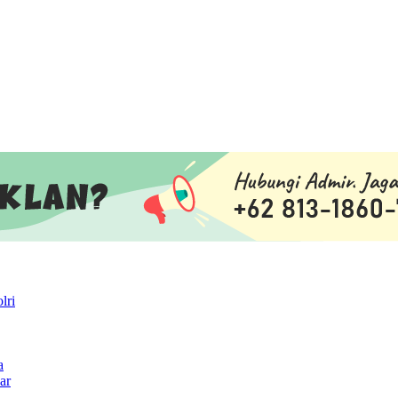
lri
a
ar