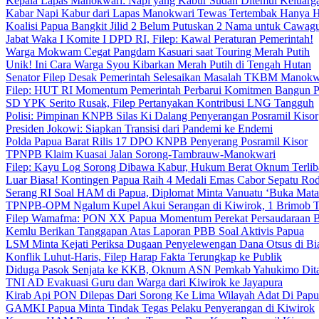
Kepala Lapas Manokwari: Napi yang Kabur Sudah Ditemui Keluarg
Kabar Napi Kabur dari Lapas Manokwari Tewas Tertembak Hanya 
Koalisi Papua Bangkit Jilid 2 Belum Putuskan 2 Nama untuk Cawag
Jabat Waka I Komite I DPD RI, Filep: Kawal Peraturan Pemerintah!
Warga Mokwam Cegat Pangdam Kasuari saat Touring Merah Putih
Unik! Ini Cara Warga Syou Kibarkan Merah Putih di Tengah Hutan
Senator Filep Desak Pemerintah Selesaikan Masalah TKBM Manokw
Filep: HUT RI Momentum Pemerintah Perbarui Komitmen Bangun 
SD YPK Serito Rusak, Filep Pertanyakan Kontribusi LNG Tangguh
Polisi: Pimpinan KNPB Silas Ki Dalang Penyerangan Posramil Kisor
Presiden Jokowi: Siapkan Transisi dari Pandemi ke Endemi
Polda Papua Barat Rilis 17 DPO KNPB Penyerang Posramil Kisor
TPNPB Klaim Kuasai Jalan Sorong-Tambrauw-Manokwari
Filep: Kayu Log Sorong Dibawa Kabur, Hukum Berat Oknum Terlib
Luar Biasa! Kontingen Papua Raih 4 Medali Emas Cabor Sepatu Ro
Serang RI Soal HAM di Papua, Diplomat Minta Vanuatu ‘Buka Mata
TPNPB-OPM Ngalum Kupel Akui Serangan di Kiwirok, 1 Brimob 
Filep Wamafma: PON XX Papua Momentum Perekat Persaudaraan 
Kemlu Berikan Tanggapan Atas Laporan PBB Soal Aktivis Papua
LSM Minta Kejati Periksa Dugaan Penyelewengan Dana Otsus di Bi
Konflik Luhut-Haris, Filep Harap Fakta Terungkap ke Publik
Diduga Pasok Senjata ke KKB, Oknum ASN Pemkab Yahukimo Dit
TNI AD Evakuasi Guru dan Warga dari Kiwirok ke Jayapura
Kirab Api PON Dilepas Dari Sorong Ke Lima Wilayah Adat Di Papu
GAMKI Papua Minta Tindak Tegas Pelaku Penyerangan di Kiwirok