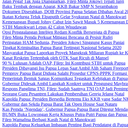
Jalan Pegaf Tak Juga Dianggarkan, Filep Minta Jokowi Tepati Janji
Baku Tembak dengan Aparat, KKB Bakar SMP N Serambakon
Dokumen Diserahkan, DOB Provinsi Papua Selatan Dibahas Awal 2
Ikatan Kelurga Teluk Elpaputih Gelar Syukuran Natal di Manokwari
Kemenangan Bupati Johny Cabut Izin Sawit Masuk 5 Kemenangan 
STIH Manokwari Lepas 42 Calon Wisudawan
Opsi Penggalangan Intelijen Redam Konflik Bersenjata di Papua
Filep Minta Pemda Perkuat Mitigasi Bencana di Pesisir Rufei
Peringatan HAM Sedunia, Presiden Jokowi Singgung Kasus Paniai
Tingkat Kriminalitas Papua Barat Tertinggi Nasional Selama 2020
Masyarakat Papua Laporkan Proyek Mangkrak Miliaran Rupiah ke
Kasat Reskrim Tertembak oleh OTK Saat Ricuh di Mansel
90 % Lulusan Adalah OAP, Filep: Ini Kontribusi STIH untuk Papua
Presiden Dibayangi Isu Papua Lepas Saat Ambil Alih Saham Freepor
Pemprov Papua Barat Diduga Salahi Prosedur CPNS-PPPK Formasi
Pemerintah Bentuk Satgas Komunikasi Tegaskan Kebijakan di Papua
Gubernur Didesak Ambil Langkah Konkret untuk Pengungsi Maybra
Respons Panglima TNI, Filep: Sudah Saatnya TNI OAP Jadi Pemimp
Seorang Guru Pesantren Lakukan Pembersihan Gereja Jelang Natal
Kapolda Papua: Presiden Bersedia Bertemu Eks KKB yang Sadar 
Gubernur dan Sekda Papua Barat Tak Open House Saat Nataru
Kas Pemda ‘Ngendap’, Gubernur Papua-Papua Barat Ditegur Menda
BUMN Buka Lowongan Kerja Khusus Putra-Putri Papua dan Papua 
Filep Wamafma Berbagi Kasih Natal di Manokwari
Kapolda Papua Keluarkan Imbauan Penting Bagi Pendatang di Papu