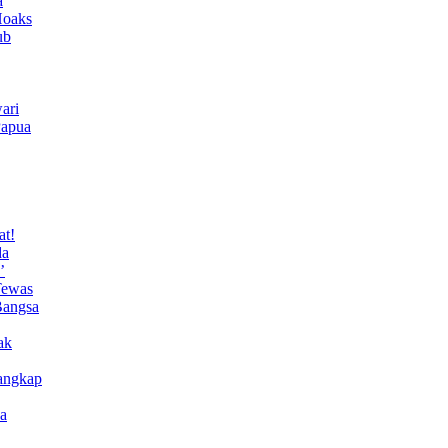
a
Hoaks
ub
ari
Papua
at!
da
’
Tewas
Bangsa
ak
angkap
a